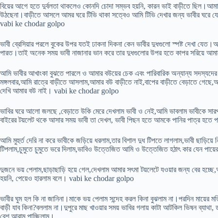
বিয়ের আগে হতে দুর্বলতা থাকলেও কোনদি চোদা সম্ভব হয়নি, কারন ভাই বাড়ীতে ছিল।আমার
উঠছেনা।বাড়ীতে আসলে আমর ঘরে টিভি থাকা সত্বেও আমি টিভি দেখার জন্য ভাবীর ঘরে যেতা
vabi ke chodar golpo
ভাবী ব্রেসিয়ার পরলে বুকের উপর যতই ঢাকনা দিকনা কেন ভাবীর দুধগুলো স্পষ্ট দেখা যেত।আম
পারত।তাই অনেক সময় ভাবী নাজানার ভান করে তার দুধগুলোর উপর হতে কাপর সরিয়ে আম
আমি ভাবীর আখাংকা বুঝতে পারলে ও আমার বউয়ের চেক এবং পারিবারিক অন্যান্য সদস্যদের 
মঙ্গলবার,আমি রাত্রে বাড়ীতে আসলাম,আমার বউ বাড়ীতে নাই,বাপের বাড়ীতে বেড়াতে গেছে
দেখি আমার বউ নাই। vabi ke chodar golpo
ভাবির ঘরে আলো জলছে ,বেড়াতে উকি মেরে দেখলাম ভাবী ও নেই,আমি ভাবলাম ভাবীকে সারপ্
বাইরের টয়লেট থকে আসার সময় ভাবী তা দেখল, ভাবী পিছন হতে আমকে পানির পাত্র হতে প
আমি মুহুর্ত দেরি না করে ভাবীকে জড়িয়ে ধরলাম,তার বিশাল দুধ টিপতে লাগলাম,ভাবী ছাড়ি
টিপলাম,চুমুতে চুমুতে ভরে দিলাম,ভাবিও উত্তেজিত আমি ও উত্তেজিত হঠাৎ কার যেন পায়
দুজনে ভয় পেলাম,ছাড়াছাড়ি হয়ে গেল,দেখলাম আমার সৎমা টয়লেটে যওয়ার জন্য বের হচ
হয়নি, পেয়েও হারলাম বলে। vabi ke chodar golpo
ভাবীর ঘুম হল কি না জানিনা।মাকে ভয় পেলাম সন্দেহ করল কিনা বুঝলাম না।পরদিন মায়ের
বাড়ী যাব কিনা?বললাম না।দুপুরে মাছ খাওয়ার সময় ভাবির গলায় কাটা আটকিল ভিষন ব্যাথা, ডা
বেশ আরাম পাচ্ছিলাম।