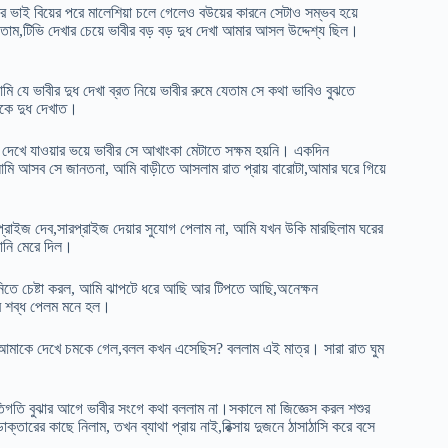
 ভাই বিয়ের পরে মালেশিয়া চলে গেলেও বউয়ের কারনে সেটাও সম্ভব হয়ে
ম,টিভি দেখার চেয়ে ভাবীর বড় বড় দুধ দেখা আমার আসল উদ্দেশ্য ছিল।
ি যে ভাবীর দুধ দেখা ব্রত নিয়ে ভাবীর রুমে যেতাম সে কথা ভাবিও বুঝতে
াকে দুধ দেখাত।
দেখে যাওয়ার ভয়ে ভাবীর সে আখাংকা মেটাতে সক্ষম হয়নি। একদিন
,আমি আসব সে জানতনা, আমি বাড়ীতে আসলাম রাত প্রায় বারোটা,আমার ঘরে গিয়ে
রাইজ দেব,সারপ্রাইজ দেয়ার সুযোগ পেলাম না, আমি যখন উকি মারছিলাম ঘরের
ানি মেরে দিল।
য়ে নিতে চেষ্টা করল, আমি ঝাপটে ধরে আছি আর টিপতে আছি,অনেক্ষন
ের শব্ধ পেলম মনে হল।
্ছে,আমাকে দেখে চমকে গেল,বলল কখন এসেছিস? বললাম এই মাত্র। সারা রাত ঘুম
 মতিগতি বুঝার আগে ভাবীর সংগে কথা বললাম না।সকালে মা জিজ্ঞেস করল শশুর
ক্তারের কাছে নিলাম, তখন ব্যাথা প্রায় নাই,রিক্সায় দুজনে ঠাসাঠাসি করে বসে