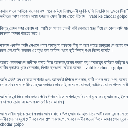
কথার ফাকে ভাবিকে রাত্রের কথা মনে করিয়ে দিলাম,ভাবী মুচকি হাসি দিল,রিক্সায় দুজনে টিপ
ডাক্টারের আসা যাওয়ার সময় দুজনের সেক্স লীলায় মেতে উঠলাম। vabi ke chodar g
কিন্তু তেমন মজা পেলাম না।আমি যে থানায় চাকরী করি সেকানে মন্ত্র দিয়ে যে কোন কাটা
চাইলনা আমার বউয়ের ভয়ে।
বললাম একদিন আমি সেখানে থাকা অবস্থায় কাউকে কিছু না বলে শহরে ডাক্তার দেখানোর ক
চলে এল,আমি মেহমান এর ক্থা বলা অফিস থেকে ছুটি নিলাম,থখন দিনের বারোটা।
আমার চোদনপাগল ভাবীকে বাসায় নিয়ে আসলাম,বাসায় দরজা বন্ধ করামাত্র ভাবিকে জড়িয়ে ধর
ভাবীর ব্লাউজ খুলে ফেললাম, বিশাল দুধগুলো বেরিয়ে আসল। vabi ke chodar golpo
আমি একটা দুধ চোষতে লাগলাম এবং আরেকটা টিপতে লাগলাম, ভাবী পাগল হয়ে গেল, আমা
দে,আমার সোনা ফাটিয়ে দে,অনেকদিন তোর ভাই আমাকে চোদেনা, আমিযে চোদন পাগলা নারী 
আমি জিহ্বা দিয়ে তার নগ্ন পেটের উপর চাটতে লাগলাম,ভাবি চোখ বুঝে আছে আর আহ ইহ
বাড়া ধরে চোষা আরম্ভ করল,সেকি যে আরাম।
আমি ভাবীর মুখকে চেপে ধরলাম আমার বাড়ার উপর,আর বাম হাত দিয়ে ভাবীর এক দুধ কচলাতে 
ভাবীর সোনার মুখে সেট করে এক ঠাপ মারলাম,পচাৎ করে ভাবীর গুদের ভিতর আমার ধোন ঢুক
chodar golpo