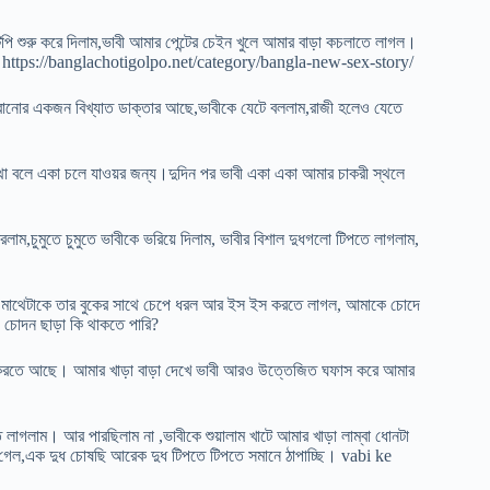
াটিপি শুরু করে দিলাম,ভাবী আমার পেন্টের চেইন খুলে আমার বাড়া কচলাতে লাগল।
olpo https://banglachotigolpo.net/category/bangla-new-sex-story/
 সারানোর একজন বিখ্যাত ডাক্তার আছে,ভাবীকে যেটে বললাম,রাজী হলেও যেতে
থা বলে একা চলে যাওয়র জন্য।দুদিন পর ভাবী একা একা আমার চাকরী স্থলে
লাম,চুমুতে চুমুতে ভাবীকে ভরিয়ে দিলাম, ভাবীর বিশাল দুধগলো টিপতে লাগলাম,
র মাথেটাকে তার বুকের সাথে চেপে ধরল আর ইস ইস করতে লাগল, আমাকে চোদে
চোদন ছাড়া কি থাকতে পারি?
 করতে আছে। আমার খাড়া বাড়া দেখে ভাবী আরও উত্তেজিত ঘফাস করে আমার
লাগলাম। আর পারছিলাম না ,ভাবীকে শুয়ালাম খাটে আমার খাড়া লাম্বা ধোনটা
ে গেল,এক দুধ চোষছি আরেক দুধ টিপতে টিপতে সমানে ঠাপাচ্ছি। vabi ke