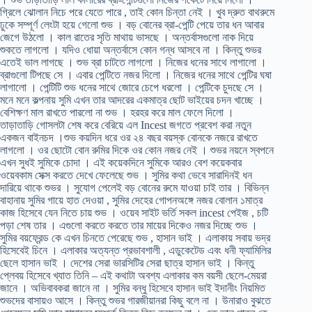
গ্রিলে ঝোলান নিচে পরে যেতে পারে , তাই কোন চিন্তা নেই । খুব দ্রুত বাথরুমে
ঢুকে সম্পূর্ণ লেংটা হয়ে গেলো শুভ । বড় বোনের ব্রা-পেন্টি পেয়ে তার ধন আবার
জেগে উঠলো । কাল রাতের সৃতি মাথায় ভাসছে । অন্তর্বাসগুলো নাক দিয়ে
শুকতে লাগলো । যদিও ধোয়া অন্তর্বাসে কোন গন্ধ আসবে না । কিন্তু শুভর
এতেই ভাল লাগছে । শুভ ব্রা চাটতে লাগলো । নিজের ধনের সাথে লাগালো ।
ব্রাগুলো টিপছে সে । এবার পেন্টিতে নজর দিলো । নিজের ধনের সাথে পেন্টির ঘষা
লাগালো । পেন্টিটি শুভ ধনের সাথে জোরে চেপে ধরলো । পেন্টিকে চুদছে সে ।
মনে মনে কল্পনায় সুমি এখন তার আদরের একমাত্র ছোট ভাইয়ের চদন খাচ্ছে ।
বেশিক্ষণ মাল রাখতে পারলো না শুভ । হরহর করে মাল ফেলে দিলো ।
তাড়াতাড়ি গোসলটা শেষ করে বেরিয়ে এল Incest জগতে প্রবেশ করা নতুন
একজন বাইনচদ ।শুভ কয়দিন ধরে ওর ২৪ বছর বয়স্ক বোনকে নজরে রাখতে
লাগলো । ওর ছোটো বোন রুমির দিকে ওর কোন নজর নেই । শুভর নয়নে স্বপনে
এখন সুধই সুমিকে চোদা । এই কয়েকদিনে সুমিকে আরও বেশ কয়েকবার
ওয়েবকাম সেক্স করতে দেখে ফেলেছে শুভ । সুমির কথা ভেবে সারাদিনই ধন
দারিয়ে থাকে শুভর । সুযোগ পেলেই বড় বোনের রুমে যাওয়া চাই তার । বিভিন্ন
বাহানায় সুমির গায়ে হাত দেওয়া , সুমির দেহের গোপনঅঙ্গে নজর বোলান ১মাত্র
কাজ হিসেবে যেন নিতে চায় শুভ । ওয়েব সাইট ভর্তি সকল incest পেইজ , চটি
পড়া শেষ তার । এগুলো করতে করতে তার মায়ের দিকেও নজর দিচ্ছে শুভ ।
সুমির বয়ফ্রেন্ড কে এখন চিনতে পেরেছে শুভ , হাসান ভাই । এলাকায় সবায় ভদ্র
হিসেবেই চিনে । এলাকার অত্যন্ত প্রভাবশালী , এডুকেটেড এবং ধনী ফ্যামিলির
ছেলে হাসান ভাই । দেশের সেরা ভারসিটির সেরা ছাত্র হাসান ভাই । কিন্তু
প্লেবয় হিসেবে খ্যাত তিনি – এই কথাটা অবশ্য এলাকার কম বয়সী ছেলে-মেয়রা
জানে । অভিবাবকরা জানে না । সুমির বন্ধু হিসেবে হাসান ভাই ইদানীং নিয়মিত
শুভদের বাসায়ও আসে । কিন্তু শুভর গারজীয়ানরা কিছু বলে না । উনারাও বুঝতে