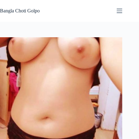
Skip
to
Bangla Choti Golpo
content