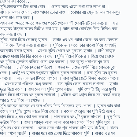
ভোদার রস কতো …
সুমি-মাদারচোদ ঠিক মতো চোদ । চোদার সময় এতো কথা ভাল লাগে না ।
হাসান- আমার সোনা , নাও আমার চোদা নাও । তোমার বয় ফ্রেনড আর ওর বন্ধুর
চোদা নাও ভাল করে ।
এসব কথা শুনতে শুনতে শুভ ওর পকেট থেকে দামী মোবাইলটি বের করলো । যার
সাহায্যে উন্নত মানের ভিডিও করা যায় । ভাল মতো মোবাইল দিয়ে ভিডিও করা
শুরু করলো শুভ ।
সুমির ভোদা ছিরে ফেলছে হাসান । হাসান ওর ধন ভোদা থেকে বের করে ফেললো
। কি যেন ইশারা করলো রানাকে । সুমিকে ভাল মতো চার হাতপা দিয়ে হামাগুড়ি
অবস্থায় বসাল হাসান । এরপর সুমির পোদে ধন ঢুকালো হাসান । মাগী তাহলে
পোদও মারায় বির বির করে বলল শুভ ।সুমির নিচের দিকে রানা গিয়ে ওর ভোদায়
ধন ঢুকিয়ে সেন্ডউচ বানিয়ে চোদা শুরু করলো । রুম জুড়ে পতাপত শব্দ আর
শীৎকার । চারদিকে চদনের পরিবেশ । শুভর মন চাচ্ছে এখনি গিয়ে বোনকে চুদে
দেক । একটু পর হাসান শুধুমাত্র সুমিকে চুদতে লাগলো । রানা সুমির দুধ চুষতে
লাগলো । আর এক দুধ টিপতে লাগলো । রানা সুমির ঠোটে কিসও করতে লাগলো
। এরপর তারা পজিশন চেঞ্জ করলো । রানা সুমির ভোদা মারতে লাগলো । হাসান
দূরে গিয়ে শুলো । হাসানের ধন সুমির মুখের কাছে । সুমি পোদটা উঁচু করে মুখটা
নিচে দিয়ে হাসানের ধন চুষতে লাগলো । ঐদিকে শুভ ১হাত দিয়ে সব রেকর্ড করছে
আর ১ হাত দিয়ে ধন খেচ্ছে ।
সুমি আস্তে আস্তে ওর জল খসিয়ে দিয়ে নিস্তেজ হয়ে গেলো । হাসান আর রানা
ওদের দন সুমির মুখের কাছে নিয়ে গেলো । কয়েক সেকেন্ড পর সুমি উঠে বসে ২
হাত দিয়ে ২ ধন খেচা শুরু করলো । পালাক্রমে ধন২টি চুষতে লাগলো । থুতু দিয়ে
ভরিয়ে দিলো । হাসান আক্ক আকা আআ করে মাল ফেলে দিলো সুমির মুখে ।
সুমি সব খেয়ে ফেললো । শুভর ভদ্র বোন পুরা পাক্কা মাগী হয়ে উঠেছে । রানার
মাল এখনো পরেনি । রানার ধনে রাম চোষা দিতে থাকলো সুমি । রানাও ওর সব