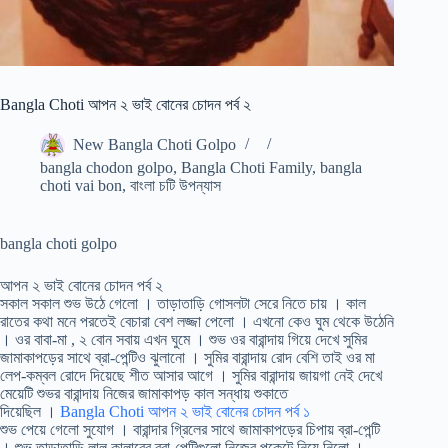
Bangla Choti আপন ২ ভাই বোনের চোদন পর্ব ২
New Bangla Choti Golpo
bangla chodon golpo
,
Bangla Choti Family
,
bangla
choti vai bon
,
বাংলা চটি উপন্যাস
bangla choti golpo
আপন ২ ভাই বোনের চোদন পর্ব ২
সকাল সকাল শুভ উঠে গেলো । তাড়াতাড়ি গোসলটা সেরে নিতে চায় । কাল
রাতের কথা মনে পরতেই বেচারা বেশ লজ্জা পেলো । এখনো কেও ঘুম থেকে উঠেনি
। ওর বাবা-মা , ২ বোন সবায় এখন ঘুমে । শুভ ওর বারান্দায় গিয়ে দেখে সুমির
জামাকাপড়ের সাথে ব্রা-পেন্টিও ঝুলানো । সুমির বারান্দায় রোদ বেশি তাই ওর মা
লেপ-কম্বল রোদে দিয়েছে শীত আসার আগে । সুমির বারান্দায় জায়গা নেই দেখে
মেয়েটি শুভর বারান্দায় নিজের জামাকাপড় কাল সন্ধায় শুকাতে
দিয়েছিল ।
Bangla Choti আপন ২ ভাই বোনের চোদন পর্ব ১
শুভ পেয়ে গেলো সুযোগ । বারান্দার গ্রিলের সাথে জামাকাপড়ের চিপায় ব্রা-পেন্টি
। শুভ তাড়াতাড়ি লাল কালারের ব্রা-পেন্টিগুলো নিজের পকেটে নিয়ে নিলো ।