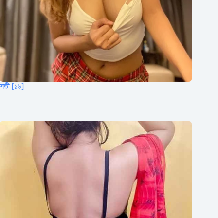
সতী [১৬]