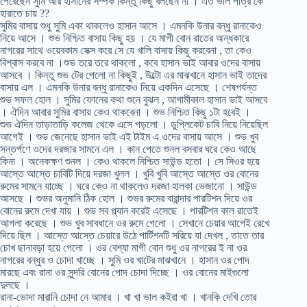
পেরেছেন সুমি আর হাসানের সম্পর্ক কিন্তু কিছু বলছেন না । এত ভাল পাত্র কে
হারাতে চায় ??
সুমির বাসায় শুধু সুমি একা থাকলেও হাসান আসে । এমনকি উনার বন্ধু রানাকেও
নিয়ে আসে । শুভ নিশ্চিত বাসায় কিছু হয় । যে মাগী বোন রাতের অন্ধকারে
নাগরের সাথে ওয়েবকাম সেক্স করে সে যে খালি বাসায় কিছু করবেনা , তা কেও
বিশ্বাস করবে না ।শুভ তরে তরে থাকলো , কবে হাসান ভাই আবার ওদের বাসায়
আসবে । কিন্তু শুভ টের পেলো না কিছুই , উল্টো এর মাঝখানে হাসান ভাই তাদের
বাসায় এল । এমনকি উনার বন্ধু রানাকেও নিয়ে একদিন এসেছে । শেষপর্যন্ত
শুভ সফল হোল । সুমির ফোনের কথা শুনে বুঝল , আগামীকাল হাসান ভাই আসবে
। ঐদিন আবার সুমির বাসায় কেও থাকবেনা । শুভ নিশ্চিত কিছু ১টা হবেই ।
শুভ ঐদিন তাড়াতাড়ি কলেজ থেকে এসে পড়লো । ডুপ্লিকেট চাবি নিয়ে নিয়েছিল
আগেই । শুভ জেনেছে হাসান ভাই এই টাইম এ ওদের বাসায় আসে । শুভ খুব
সন্তর্পণে ওদের দরজার সামনে এল । কান পেতে শুনল বসবার ঘরে কেও আছে
কিনা । অনেকক্ষণ শুনল । কেও থাকলে নিশ্চিত সাউন্ড হতো । সে সিওর হয়ে
আস্তে আস্তে চাবিটি দিয়ে দরজা খুলল । খুবি খুবি আস্তে আস্তে ওর বোনের
রুমের সামনে যাচ্ছে । ঘরে কেও না থাকলেও দরজা হালকা ভেজানো । সাউন্ড
আসছে । শুভর অনুমানি ঠিক হোল । শুভর রুমের বারান্দার পারটিশন দিয়ে ওর
বোনের রুমে দেখা যায় । শুভ সব প্ল্যান করেই এসেছে । পারটিশন কাল রাতেই
আগলা করেছে । শুভ খুব সাবধানে ওর রুমে গেলো । সেখানে চেয়ার আগেই রেখে
দিয়ে ছিল । আস্তে আস্তে চেয়ারে উঠে পার্টিশনটি সরিয়ে যা দেখল , তাতে তার
চোখ ছানাবড়া হয়ে গেলো । ওর বেশ্যা মাগী বোন শুধু ওর নাগরের ই না ওর
নাগরের বন্ধুর ও চোদা খাচ্ছে । সুমি ওর খাটের মাঝখানে । হাসান ওর পোদ
মারছে এবং রানা ওর সুন্দরি বোনের পোদ চোদা দিচ্ছে । ওর বোনের মাইগুলো
দুলছে ।
রানা-ভোদা মারানি চোদা নে আমার । খা খা ভাল কইরা খা । খানকি দেখি তোর