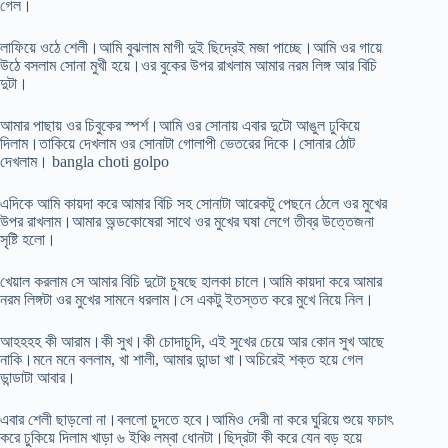
গেল।
লাফিয়ে ওঠে শেলী।আমি বুঝলাম মাগী দুই ছিদ্রেই মজা পাচ্ছে।আমি ওর গায়ে
উঠে বসলাম সোনা মুখী হয়ে।ওর বুকের উপর রাখলাম আমার নরম লিঙ্গ আর বিচি
দুটা।
আমার পাছায় ওর চিবুকের স্পর্শ।আমি ওর সোনায় এবার দুটো আঙুল ঢুকিয়ে
দিলাম।তাকিয়ে দেখলাম ওর সোনাটা গোলাপী ভেতরের দিকে।সোনার ঠোট
দেখলাম। bangla choti golpo
এদিকে আমি কায়দা করে আমার বিচি সহ সোনাটা আরেকটু পেছনে ঠেলে ওর মুখের
উপর রাখলাম।আমার অন্ডকোষেরা সাথে ওর মুখের ঘষা লেগে তীব্র উত্তেজনা
সৃষ্টি হলো।
খেয়াল করলাম সে আমার বিচি দুটো চুষছে হালকা চালে।আমি কায়দা করে আমার
নরম লিঙ্গটা ওর মুখের সামনে ধরলাম।সে একটু ইতস্তত করে মুখে নিয়ে নিল।
আহহহহ কী আরাম।কী সুখ।কী চোদাচুদি, এই সুখের চেয়ে আর কোন সুখ আছে
নাকি।মনে মনে বললাম, খা শালী, আমার ডান্ডা খা।অচিরেই শক্ত হয়ে গেল
ডান্ডাটা আবার।
এবার শেলী ছাড়লো না।বললো চুদতে হবে।আমিও দেরী না করে ঘুরিয়ে শুয়ে ফচাৎ
করে ঢুকিয়ে দিলাম খাড়া ৬ ইঞ্চি লম্বা ধোনটা।ছিদ্রটা কী করে যেন বড় হয়ে