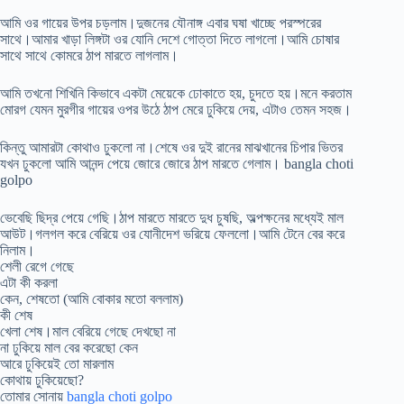
আমি ওর গায়ের উপর চড়লাম।দুজনের যৌনাঙ্গ এবার ঘষা খাচ্ছে পরস্পরের
সাথে।আমার খাড়া লিঙ্গটা ওর যোনি দেশে গোত্তা দিতে লাগলো।আমি চোষার
সাথে সাথে কোমরে ঠাপ মারতে লাগলাম।
আমি তখনো শিখিনি কিভাবে একটা মেয়েকে ঢোকাতে হয়, চুদতে হয়।মনে করতাম
মোরগ যেমন মুরগীর গায়ের ওপর উঠে ঠাপ মেরে ঢুকিয়ে দেয়, এটাও তেমন সহজ।
কিন্তু আমারটা কোথাও ঢুকলো না।শেষে ওর দুই রানের মাঝখানের চিপার ভিতর
যখন ঢুকলো আমি আনন্দ পেয়ে জোরে জোরে ঠাপ মারতে গেলাম। bangla choti
golpo
ভেবেছি ছিদ্র পেয়ে গেছি।ঠাপ মারতে মারতে দুধ চুষছি, অল্পক্ষনের মধ্যেই মাল
আউট।গলগল করে বেরিয়ে ওর যোনীদেশ ভরিয়ে ফেললো।আমি টেনে বের করে
নিলাম।
শেলী রেগে গেছে
এটা কী করলা
কেন, শেষতো (আমি বোকার মতো বললাম)
কী শেষ
খেলা শেষ।মাল বেরিয়ে গেছে দেখছো না
না ঢুকিয়ে মাল বের করেছো কেন
আরে ঢুকিয়েই তো মারলাম
কোথায় ঢুকিয়েছো?
তোমার সোনায়
bangla choti golpo