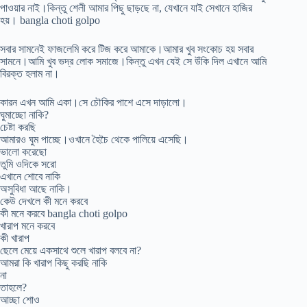
পাওয়ার নাই।কিন্তু শেলী আমার পিছু ছাড়ছে না, যেখানে যাই সেখানে হাজির
হয়। bangla choti golpo
সবার সামনেই ফাজলেমি করে টিজ করে আমাকে।আমার খুব সংকোচ হয় সবার
সামনে।আমি খুব ভদ্র লোক সমাজে।কিন্তু এখন যেই সে উঁকি দিল এখানে আমি
বিরক্ত হলাম না।
কারন এখন আমি একা।সে চৌকির পাশে এসে দাড়ালো।
ঘুমাচ্ছো নাকি?
চেষ্টা করছি
আমারও ঘুম পাচ্ছে।ওখানে হৈচৈ থেকে পালিয়ে এসেছি।
ভালো করেছো
তুমি ওদিকে সরো
এখানে শোবে নাকি
অসুবিধা আছে নাকি।
কেউ দেখলে কী মনে করবে
কী মনে করবে bangla choti golpo
খারাপ মনে করবে
কী খারাপ
ছেলে মেয়ে একসাথে শুলে খারাপ বলবে না?
আমরা কি খারাপ কিছু করছি নাকি
না
তাহলে?
আচ্ছা শোও