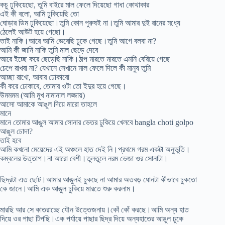
কচু ঢুকিয়েছো, তুমি বাইরে মাল ফেলে দিয়েছো গাধা কোথাকার
এই কী বলো, আমি ঢুকিয়েছি তো
ঘোড়ার ডিম ঢুকিয়েছো।তুমি কোন পুরুষই না।তুমি আমার দুই রানের মধ্যে
ঠেলেই আউট হয়ে গেছো।
তাই নাকি।আরে আমি ভেবেছি ঢুকে গেছে।তুমি আগে বলবা না?
আমি কী জানি নাকি তুমি মাল ছেড়ে দেবে
আরে ইচ্ছে করে ছেড়েছি নাকি।ঠাপ মারতে মারতে এমনি বেরিয়ে গেছে
চেপে রাখবা না? যেখানে সেখানে মাল ফেলে দিলে কী মানুষ তুমি
আচ্ছা রাখো, আবার ঢোকাবো
কী করে ঢোকাবে, তোমার ওটা তো ইদুর হয়ে গেছে।
উমমমম (আমি মুখ নামানাল লজ্জায়)
আসো আমাকে আঙুল দিয়ে মারো তাহলে
মানে
মানে তোমার আঙুল আমার সোনার ভেতর ঢুকিয়ে খেলবে bangla choti golpo
আঙুল চোদা?
তাই হবে
আমি কখনো মেয়েদের এই অঞ্চলে হাত দেই নি।প্রথমে গরম একটা অনুভুতি।
কম্বলের উত্তাপ।না আরো বেশী।তুলতুলে নরম ভেজা ওর সোনাটা।
ছিদ্রটা এত ছোট।আমার আঙুলই ঢুকছে না আমার অতবড় ধোনটা কীভাবে ঢুকতো
কে জানে।আমি এক আঙুল ঢুকিয়ে মারতে শুরু করলাম।
মারছি আর সে কাতরাচ্ছে যৌন উত্তেজনায়।কোঁ কোঁ করছে।আমি অন্য হাত
দিয়ে ওর পাছা টিপছি।এক পর্যায়ে পাছার ছিদ্র দিয়ে অন্যহাতের আঙুল ঢুকে