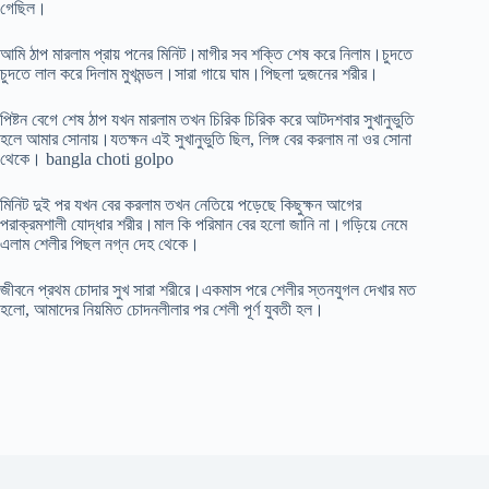
গেছিল।
আমি ঠাপ মারলাম প্রায় পনের মিনিট।মাগীর সব শক্তি শেষ করে নিলাম।চুদতে
চুদতে লাল করে দিলাম মুখমন্ডল।সারা গায়ে ঘাম।পিছলা দুজনের শরীর।
পিষ্টন বেগে শেষ ঠাপ যখন মারলাম তখন চিরিক চিরিক করে আটদশবার সুখানুভুতি
হলে আমার সোনায়।যতক্ষন এই সুখানুভুতি ছিল, লিঙ্গ বের করলাম না ওর সোনা
থেকে। bangla choti golpo
মিনিট দুই পর যখন বের করলাম তখন নেতিয়ে পড়েছে কিছুক্ষন আগের
পরাক্রমশালী যোদ্ধার শরীর।মাল কি পরিমান বের হলো জানি না।গড়িয়ে নেমে
এলাম শেলীর পিছল নগ্ন দেহ থেকে।
জীবনে প্রথম চোদার সুখ সারা শরীরে।একমাস পরে শেলীর স্তনযুগল দেখার মত
হলো, আমাদের নিয়মিত চোদনলীলার পর শেলী পূর্ণ যুবতী হল।