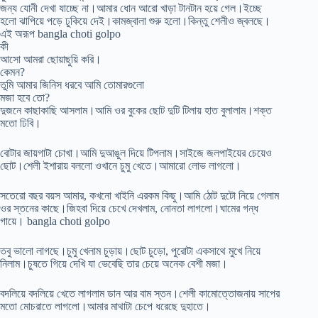
জন্য যোনী দেখা যাচ্ছে না।আমার ধোন আরো খাড়া টানটান হয়ে গেল।ইচ্ছে
হলো ঝাপিয়ে পড়ে ঢুকিয়ে দেই।কামজ্বালা শুরু হলো।কিন্তু শেলীও জ্বলছে।
এই অরূপ bangla choti golpo
কী
আসো আমরা ছোয়াছুয়ি করি।
কেমন?
তুমি আমার জিনিস ধরবে আমি তোমারগুলো
মজা হবে তো?
দুজনে কাছাকাছি আসলাম।আমি ওর বুকের ছোট দুটি টিলায় হাত বুলালাম।শক্ত
মতো ঢিবি।
বোটার জায়গাটা চোখা।আমি দুআঙুল দিয়ে টিপলাম।সাইজে জলপাইয়ের চেয়েও
ছোট।শেলী ইশারায় বললো ওখানে চুমু খেতে।আমারো লোভ লাগলো।
সতেরো বছর বয়স আমার, কখনো খাইনি এরকম কিছু।আমি ঠোট দুটো নিয়ে গেলাম
ওর স্তনের কাছে।জিহবা দিয়ে চেখে দেখলাম, নোনতা লাগলো।ঘামের গন্ধ
গায়ে। bangla choti golpo
তবু ভালো লাগছে।চুমু খেলাম চুড়ায়।ছোট চুড়ো, পুরোটা একসাথে মুখে নিয়ে
নিলাম।চুষতে গিয়ে দেখি যা ভেবেছি তার চেয়ে অনেক বেশী মজা।
বদলিয়ে বদলিয়ে খেতে লাগলাম ডান আর বাম স্তন।শেলী কামোত্তোজনায় সাপের
মতো মোচরাতে লাগলো।আমার মাথাটা চেপে ধরেছে দুহাতে।