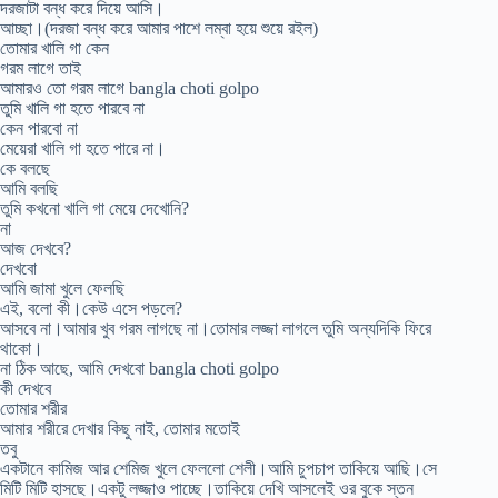
দরজাটা বন্ধ করে দিয়ে আসি।
আচ্ছা।(দরজা বন্ধ করে আমার পাশে লম্বা হয়ে শুয়ে রইল)
তোমার খালি গা কেন
গরম লাগে তাই
আমারও তো গরম লাগে bangla choti golpo
তুমি খালি গা হতে পারবে না
কেন পারবো না
মেয়েরা খালি গা হতে পারে না।
কে বলছে
আমি বলছি
তুমি কখনো খালি গা মেয়ে দেখোনি?
না
আজ দেখবে?
দেখবো
আমি জামা খুলে ফেলছি
এই, বলো কী।কেউ এসে পড়লে?
আসবে না।আমার খুব গরম লাগছে না।তোমার লজ্জা লাগলে তুমি অন্যদিকি ফিরে
থাকো।
না ঠিক আছে, আমি দেখবো bangla choti golpo
কী দেখবে
তোমার শরীর
আমার শরীরে দেখার কিছু নাই, তোমার মতোই
তবু
একটানে কামিজ আর শেমিজ খুলে ফেললো শেলী।আমি চুপচাপ তাকিয়ে আছি।সে
মিটি মিটি হাসছে।একটু লজ্জাও পাচ্ছে।তাকিয়ে দেখি আসলেই ওর বুকে স্তন