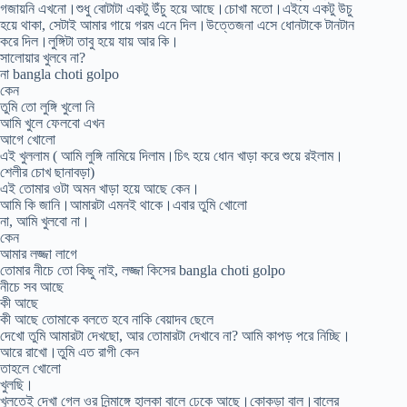
গজায়নি এখনো।শুধু বোটাটা একটু উঁচু হয়ে আছে।চোখা মতো।এইযে একটু উচু
হয়ে থাকা, সেটাই আমার গায়ে গরম এনে দিল।উত্তেজনা এসে ধোনটাকে টানটান
করে দিল।লুঙ্গিটা তাবু হয়ে যায় আর কি।
সালোয়ার খুলবে না?
না bangla choti golpo
কেন
তুমি তো লুঙ্গি খুলো নি
আমি খুলে ফেলবো এখন
আগে খোলো
এই খুললাম ( আমি লুঙ্গি নামিয়ে দিলাম।চিৎ হয়ে ধোন খাড়া করে শুয়ে রইলাম।
শেলীর চোখ ছানাবড়া)
এই তোমার ওটা অমন খাড়া হয়ে আছে কেন।
আমি কি জানি।আমারটা এমনই থাকে।এবার তুমি খোলো
না, আমি খুলবো না।
কেন
আমার লজ্জা লাগে
তোমার নীচে তো কিছু নাই, লজ্জা কিসের bangla choti golpo
নীচে সব আছে
কী আছে
কী আছে তোমাকে বলতে হবে নাকি বেয়াদব ছেলে
দেখো তুমি আমারটা দেখছো, আর তোমারটা দেখাবে না? আমি কাপড় পরে নিচ্ছি।
আরে রাখো।তুমি এত রাগী কেন
তাহলে খোলো
খুলছি।
খুলতেই দেখা গেল ওর নিন্মাঙ্গে হালকা বালে ঢেকে আছে।কোকড়া বাল।বালের