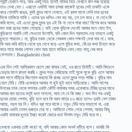
প্যান্ট যেখানে পরে, আর একটু নিচে হলেই নাভির নিচে যেখানে বাল শুরু হয়েছে
তাও দেখা যেত। এরাতো এমনিই সাদা চামরা কাজেই দুধের সেই চাকতি একে
বারে গোলাপি রঙের, খুবই সুন্দর লাগে দেখতে, ওই রকম যাকে দেখি তার দুধের
দিকে তাকিয়ে থাকি। এদের দুধ গুলিও বেস বড় বড়, ঢল ঢল করে। না দেখে কি
করি বলেন, এই এতো সুন্দর সুন্দর দুধ এই কি না দেখে পারা যায়? বিশেষ করে আমার
মত যারা দুধের স্বাদ পেয়েছে। যাই হোক বুড়িকে দেখেই আমার মনে হোত ইস,
বুড়িরতো স্বামি নেই সেওতো উপোসি, যদি কোন দিন প্রস্তাব দেয় তাহলে একটু
চুদতে পারতাম। না, বুড়ির তরফ থেকে সেরকম কোন লক্ষনই দেখা যায় না। যাক,
কি আর করি বাইরে থেকে দুধ দেখে ঘড়ে এসে বুড়ির কথা, বৌএর কথা চিন্তা করে
করে গায়ে মাখার লোশন ধোন আর হাতে মাখিয়ে ধোন খেচে ধাতু বের করে
ফেলতাম। Bangladeshi choti
এক দিন সেই আফ্রিকান ছেলে জো বাসায় নেই, ওর রাতে ডিউটি। আমি কিচেনে
ভেড়ার মাংশ রান্না করছি। সুন্দর গন্ধ বেরিয়েছে তাই সুকে সুকে বুড়ি এসে আমার
বাম পাশে দাঁড়িয়ে জিগ্যেস করলো কি রাধছ এতো সুন্দর গন্ধ পাচ্ছি। বুড়ির নাম
হোল টেরি। টেরি একেবারে আমার গা ছুই ছুই ভাবে দাড়িয়েছে। আমি পাশের
উপরের তাক থেকে মশলার একটা কৌটা নামাবার সময় একেবারে টেরির দুধের সাথে
আমার বাম হাতের কনুই গুতা লাগলো, আহ সে যে কি মজা। কত দিন পর একটু
দুধের ছোয়া পেলাম, বুড়ি হলে হবে কি বয়স মাত্র ৫৩ বছড় হলেও দুধটা বেশ তাজা
আছে, নড়ম হয় নি। যদিও ব্রা পরে থাকে। তবুও টেরি সরে দাড়ালো না, এরা
আবার এগুলি তেমন গুরুত্ব দেয় না। আমিতো লোভ পেয়ে গেলাম, আবার কিছু
একটা নামাবার ছুতায় ইচ্ছা করেই জোরে গুতা দিলাম তবুও টেরি সরে না।
দেখবো একবার চেষ্টা করে? না, যদি আবার কোন অনর্থ ঘটিয়ে বসে। ভাবছি কি