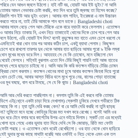
শরিরে যেন আগুন জ্বলে উঠলো। হাই নটি বয়, হোয়াট আর ইউ ডুইং? না আমি
তোমার আগুন নেভাবার চেষ্টা করছি, কত দিন ধরে তুমি জ্বলছ তা হিসেব করেছ?
রিয়ালি শান ইউ আর ডুইং ওয়েল। আমার নাম শাহিন, ইংরেজরা এ নাম উচ্চারন
করতে পারে না, তাই টেরি আমাকে শান বলে ডাকে। Bangladeshi choti
আমার সাহস বেড়ে গেল আম টেরিকে একে বারে ন্যাংটা করে ফেললাম। এতোক্ষন
ও আমার নিচে তাকায় নি, এখন নিচে তাকাতেই ধোনের দিকে চোখ পরে গেল আর
বলে উঠলো, এয়ি হোয়াট ইস দিস? বলেই বুভুক্ষের মত হাতে এমন চেপে ধরলো যে
এমনিতেই খারা ধোন তার পর আবার কঠিন চাপ, একটু ব্যাথা পেলাম। কিছুক্ষন
চেপে ধরে রাখলো তারপর দুধ থেকে আমার হাত ছাড়িয়ে আমার পুরো ৯ ইঞ্চি লম্বা
ধোন মুখের মধ্যে ভরে দিল। আহহহহ সে যে কি চোষোন, মনে হচ্ছিলো যেন
খেয়েই ফেলবে। সত্যিই বুঝলাম এতো দিন টেরি কিছুই পায়নি তাই আজ হাতের
মধ্যে পেয়ে ছাড়তে চাইছে না। আমি আর কি করি কতক্ষন দাঁড়িয়ে টেরির চোষন
ক্রিয়া ভোগ করলাম। কতক্ষন ধোনের মাথা চুষে আবার কতক্ষন জিহবা দিয়ে পুরো
ধোন চেটে নেয়, আবার আস্ত বিচির থলে মুখে পুরে নেয়, বালের গোড়া হাতাচ্ছে
ওর মুখ ঘষছে, বাল ধরে টানছে, সে যে কি কান্ড। Bangladeshi choti
আমি আর দেরি করতে পারছিলাম না। বললাম তুমি কি এই করবে নাকি তোমার
ডিপে এই(ধো্নে একটা চাড়া দিয়ে দেখালাম) স্কেলটা ঢুকিয়ে দেখবে গভীরতে ঠিক
আছে কি না। হ্যা তুমি দেরি করছ কেন? বা রে আমি দেরি করছি না তুমি ছাড়ছ
না? তুমিতো মনে হচ্ছে কোহিনুর হিরের মত দখল করে রেখেছ। বলেই আমি ওর
দুধ ধরে টেনে বসার ঘরে কার্পেটের উপর এনে শুইয়ে দিলাম। স্কার্ট তো এর মধ্যেই
খোলা হয়ে গেছে এবার ভুদায় হাত দিয়ে দেখি সে কি জোয়াড়, রিতি মত ফোটা
ফোটা পরছে। ও এতোক্ষন ধোন ধরেই রেখেছিলো। ওর হাত থেকে ধোন ছাড়িয়ে
যেই ভুদার মুখের কাছে মাথাটা ধরেছি আর ওমনিই ও নিচে থেকে এমন এক তল