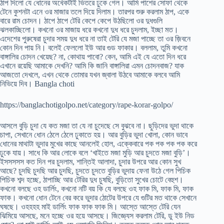
ঠাপ দিলো যে ধোনের অর্ধেকটাই ভিতরে ঢুকে গেল। আমি পাশের সোফা থেকে
টেনে কুশনটা এনে ওর মাজার তলে দিয়ে দিলাম। তারপর শুরু করলাম ঠাপ, একে
বারে রাম চোদন। ঠাপে ঠাপে টেরি কেপে কেপে উঠছিলো ওর দুধগুলি
ঝলকাচ্ছিলো। কখনো ওর মাজায় ধরে কখনো দুধ ধরে চুদলাম, ইচ্ছা মত।
এদেশের পুরুষেরা চুদার সময় দুধ ধরে না তাই টেরি যে মজা পাচ্ছে তা ওর জ়িবনে
কোন দিন পায় নি। বলেই ফেললো ইউ আর গুড ফাকার। বললাম, তুমি কখনো
বাঙ্গালির চোদন খেয়েছ? না, কোথায় পাবো? কেন, আমি এই যে এতো দিন ধরে
এখানে রয়েছি আমাকে দেখনি? আমি কি জানি বাঙ্গালিরা এমন চোদনবাজ? যাক
আজতো দেখলে, এখন থেকে তোমার যখন জ্বালা উঠবে আমাকে বলবে আমি
নিভিয়ে দিব। Bangla choti
https://banglachotigolpo.net/category/rape-korar-golpo/
আসলে বুড়ি চুদা যে কত মজা তা যে না চুদেছে সে বুঝবে না। ছুড়িদের ভুদা থাকে
চাপা, সেখানে ধোন ঠেলে ঠেলে ঢুকাতে হয়। আর বুড়ির ভুদা খোলা, কোন ভাবে
ধোনের মাথাটা ভুদার মুখের কাছে আনলেই হোল, এক্কেবারে পক পক পক পক করে
ঢুকে যায়। সাধে কি আর লোকে বলে ‘খাইতে মজা মুড়ি আর চুদতে মজা বুড়ি’।
ইসসসসস কত দিন পর চুদলাম, শান্তিই আলাদা, চুদার উপরে আর কোন সুখ
আছে? চুদছি চুদছি আর চুদছি, চুদতে চুদতে বুড়ির ভুদায় ফেনা উঠে গেল পিচিক
পিচিক শব্দ হচ্ছে, ঠাপাচ্ছি আর টেরির দুধ চুষছি, বুড়িতো সুখের চোটে বেহুশ।
কখনো বলছে ওহ ডার্লিং, কখনো নটি বয় কি যে বলছে ওহ ফাক মি, ফাক মি, ফাক
ফাক। কখনো ধোন টেনে বের করে ভুদার ঠোটের উপরে যে গুটির মত থাকে সেখানে
ঘষছে। ওহহহহ মাই ডার্লিং ফাক ফাক ফাক মি। আস্তে আস্তে টেরি যেন
ঝিমিয়ে আসছে, মনে হচ্ছে ওর হয়ে আসছে। জিজ্ঞ্যেস করলাম টেরি, ডু ইউ নিড