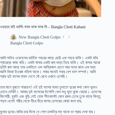
ওহহহহ মাই ডার্লিং ফাক ফাক ফাক মি – Bangla Choti Kahani
New Bangla Choti Golpo
Bangla Choti Golpo
আমি সাউথ ওয়েলসের কার্ডিফ শহরের কাছে ছোট্ট এক শহরে থাকি। একটা মটর
গ্যারেজ়ে কাজ করি। একটা বাসার একটা রুম ভাড়া নিয়ে থাকি। এই বাসায় আরো
দুইটা রুম আছে তার একটাতে এক আফ্রিকান ছেলে আর অন্য রুমে এক মধ্য
বয়সি বিধবা ইংরেজ মহিলা থাকে। সবার সাথেই সবার বেশ ভাল সম্পর্ক। আমি
প্রায় দুই বতসর যাবত দেশে বৌ রেখে এখানে এসেছি।
তার মানে বুঝতে পারছেন? এই দুই বতসর যাবত চুদাতো দুরের কথা কোন ভুদাও
চোখে দেখিনি। আমার দুই বতসরের উপোসি ধোন শুধু ভুদা খুজে বেড়ায়। এদেশের
কিশোরী, যুবতি এবং বুড়ি যেই হোক শীতকালটা কোন রকম ঢেকে ঢুকে থাকে কিন্তু
গড়ম এলেই শরীর থেকে ধীরে ধীরে কাপর চোপরের বোঝা কমে যায়,
বুকের দুধের বোটার চার দিকে যে গোল চাকতির মত থাকে তা প্রায় দেখা যায়।