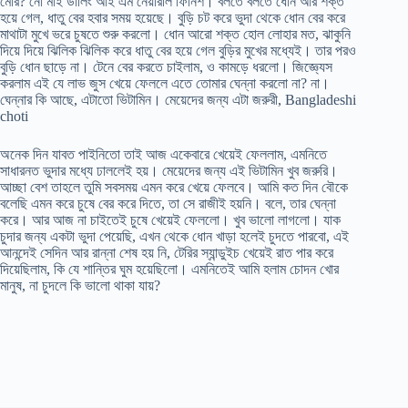
মোর? নো মাই ডার্লিং আই এম নেয়ারলি ফিনিশ। বলতে বলতে ধোন আর শক্ত
হয়ে গেল, ধাতু বের হবার সময় হয়েছে। বুড়ি চট করে ভুদা থেকে ধোন বের করে
মাথাটা মুখে ভরে চুষতে শুরু করলো। ধোন আরো শক্ত হোল লোহার মত, ঝাকুনি
দিয়ে দিয়ে ঝিলিক ঝিলিক করে ধাতু বের হয়ে গেল বুড়ির মুখের মধ্যেই। তার পরও
বুড়ি ধোন ছাড়ে না। টেনে বের করতে চাইলাম, ও কামড়ে ধরলো। জিজ্ঞ্যেস
করলাম এই যে লাভ জুস খেয়ে ফেললে এতে তোমার ঘেন্না করলো না? না।
ঘেন্নার কি আছে, এটাতো ভিটামিন। মেয়েদের জন্য এটা জরুরী, Bangladeshi
choti
অনেক দিন যাবত পাইনিতো তাই আজ একেবারে খেয়েই ফেললাম, এমনিতে
সাধারনত ভুদার মধ্যে ঢাললেই হয়। মেয়েদের জন্য এই ভিটামিন খুব জরুরি।
আচ্ছা বেশ তাহলে তুমি সবসময় এমন করে খেয়ে ফেলবে। আমি কত দিন বৌকে
বলেছি এমন করে চুষে বের করে দিতে, তা সে রাজীই হয়নি। বলে, তার ঘেন্না
করে। আর আজ না চাইতেই চুষে খেয়েই ফেললো। খুব ভালো লাগলো। যাক
চুদার জন্য একটা ভুদা পেয়েছি, এখন থেকে ধোন খাড়া হলেই চুদতে পারবো, এই
আনন্দেই সেদিন আর রান্না শেষ হয় নি, টেরির স্যান্ডুইচ খেয়েই রাত পার করে
দিয়েছিলাম, কি যে শান্তির ঘুম হয়েছিলো। এমনিতেই আমি হলাম চোদন খোর
মানুষ, না চুদলে কি ভালো থাকা যায়?