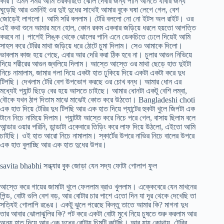
করি। এমন সময় আমি তরকারিতে ঝোল দেবার জন্য পানি আনতে যাবার জন্য
ঘুড়েছি আর ওমনিই ওর দুই দুধের সাথেই আমার বুকে ঘষা লেগে গেল, বেশ
জোড়েই লাগলো। আমি সরি বললাম। টেরি বললো নো নো ইটস অল রাইট। ওর
এই কথা শুনে আমার মনে হোল, কোন রকম একবার জড়িয়ে ধরলে হয়তো আপত্তি
করবে না। পাশেই সিঙ্ক থেকে ঝোলের পানি এনে ডেকচিতে ঢেলে দিয়েই আমি
সাহস করে টেরির মাথা জড়িয়ে ধরে ঠোটে চুমা দিলাম। সেও আমাকে দিলো।
ভাবলাম কাজ হয়ে গেছে, এবার আর দেরি করা ঠিক হবে না। চুলার আগুন নিভিয়ে
দিয়ে শরীরের আগুন জ্বলিয়ে দিলাম। আস্তে আস্তে ওর মাথা ছেড়ে হাত দুইটা
নিচে নামালাম, জামার গলা দিয়ে একটা হাত ঢুকিয়ে দিয়ে একটা একটা করে দুধ
টিপছি। দেখলাম টেরি বেশ উপভোগ করছে ওর চোখ বন্ধ। আমার ধোন এর
মধ্যেই প্যান্ট ছিড়ে বের হয়ে আসতে চাইছে। আমার ধোনটা একটু বেশি লম্বা,
বৌকে যখন ঠাপ দিতাম মাঝে মাঝেই কোত করে উঠতো। Bangladeshi choti
এক হাত দিয়ে টেরির দুধ টিপছি আর এক হাত দিয়ে প্যান্টের হুকটা খুলে জিপটা এক
টানে নিচে নামিয়ে দিলাম। প্যান্টটা আস্তে করে নিচে পরে গেল, বাসায় ছিলাম বলে
আন্ডার ওয়ার পরিনি, ডান্ডাটা একেবারে তিড়িং করে লাফ দিয়ে উঠলো, এইতো আমি
চাইছি। ওই হাত আরো নিচে নামালাম। স্কার্টের উপরে নাভির নিচে বালের উপরে
এক হাত বুলাচ্ছি আর এক হাত দুধের উপর।
savita bhabhi সন্ধ্যার বুক জোড়া যেন সদ্য ফোটা গোলাপ ফুল
আস্তে করে গায়ের জামাটা খুলে ফেললাম ব্রাও খুললাম। এক্কেবেরে যেন মাখনের
পিন্ড, বোটা গুলি বেশ বড়, আর বোটার চার পাশে এতো দিন যা দূর থেকে দেখেছি তা
সত্যিই গোলাপি রঙের। একটু ঝুলে পরেছে কিন্তু তাতে আমার কি? মাগনা দুধ
তার আবার ঝোলাঝুলির কি? পট করে একটা বোটা মুখে নিয়ে চুষতে শুরু করলাম আর
অন্য হাত দিয়ে আর এক দুধের বোটায় চিমটি কাটছি। আর যায় কোথায়, টেরির