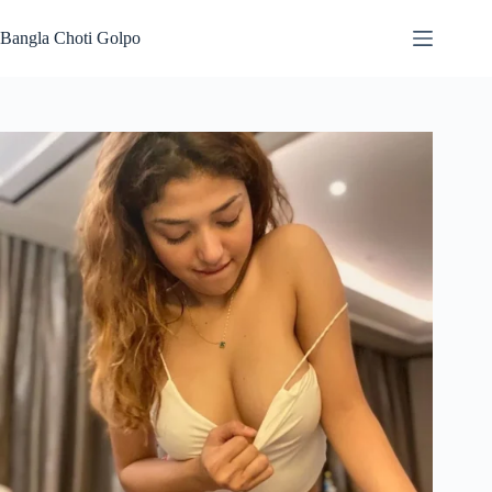
Skip
to
Bangla Choti Golpo
content