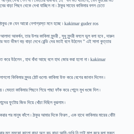
 আগ্রহ দেখা গেল না ৷ মেহতার বাজখাই ১২” ধন মত থাটালো, যেন মুগুরের মত
ের বাড়া পিছন থেকে দেখা যাচ্ছিল না ৷ ঠাকুর সাহেব কাকিমার বগল চেতে
াকুর কে যেন আরো নেশাগ্রস্ত মনে হচ্ছে ৷ kakimar guder ros
দা আকর্ষন, তার উপর কাকিমা সুন্দরী , সুধু সুন্দরী বললে ভুল বলা হবে , দারুন
েহতার অত ভীষণ বড় বাড়া দেখে রেন্ডি দের মতই বলে উঠলেন ” এই সালা কুত্তার
 মত করে উঠলেন , হাথ বাঁধা আছে বলে হাথ জোর করা হলো না ৷ kakimar
ে লাগলো কিকিমার সুন্দর ঠোট গুলো৷ কাকিমা উফ করে বেগের জানান দিলেন ৷
 মেহতা কাকিমার পিছনে গিয়ে পাছা ফাঁক করে পোন্দে মুখ গুজে দিল ৷
্দের ফুটোয় জিভ দিয়ে খোঁচা দিছিল বুঝলাম ৷
করার পর মানুষ কাঁপে ৷ ঠাকুর আমার দিকে ফিরল , এক হাথে কাকিমার মায়ের বোঁটা
্রোর মত মুসকো কালো বাড়া অত বড় বাড়া আমি দেখি নি তাই মাপ করে বলা সক্ত