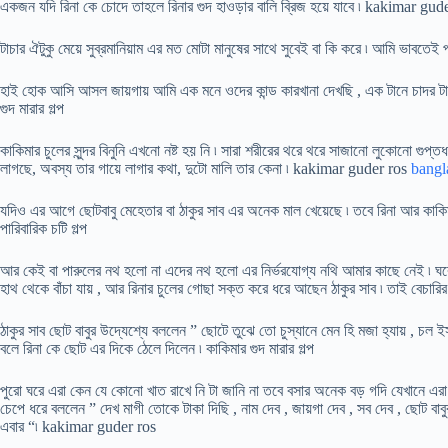
একজন যদি রিনা কে চোদে তাহলে রিনার গুদ হাওড়ার বালি ব্রিজ হয়ে যাবে ৷ kakimar gud
টাচার ঐটুকু মেয়ে সুব্রমানিয়াম এর মত মোটা মানুষের সাথে সুবেই বা কি করে ৷ আমি ভাবতেই পার
হাই হোক আসি আসল জায়গায় আমি এক মনে ওদের কান্ড কারখানা দেখছি , এক টানে চাদর টা দ
গুদ মারার গল্প
কাকিমার চুলের সুন্দর বিনুনি এখনো নষ্ট হয় নি ৷ সারা শরীরের থরে থরে সাজানো লুকোনো গুপ্
লাগছে, অবস্য তার গায়ে লাগার কথা, দুটো মালি তার কেনা ৷ kakimar guder ros
bangla
যদিও এর আগে ছোটবাবু মেহেতার বা ঠাকুর সাব এর অনেক মাল খেয়েছে ৷ তবে রিনা আর কাক
পারিবারিক চটি গল্প
আর কেই বা পারুলের নথ হলো না এদের নথ হলো এর নির্ভরযোগ্য নথি আমার কাছে নেই ৷ ঘরে
হাথ থেকে বাঁচা যায় , আর রিনার চুলের গোছা সক্ত করে ধরে আছেন ঠাকুর সাব ৷ তাই বেচার
ঠাকুর সাব ছোট বাবুর উদ্যেশ্যে বললেন ” ছোটে তুঝে তো চুস্যানে মেন হি মজা হ্যায় , চল ইস
বলে রিনা কে ছোট এর দিকে ঠেলে দিলেন ৷ কাকিমার গুদ মারার গল্প
পুরো ঘরে এরা কেন যে কোনো খাত রাখে নি টা জানি না তবে বসার অনেক বড় গদি যেখানে এরা ব
চেপে ধরে বললেন ” দেখ মাগী তোকে টাকা দিছি , নাম দেব , জায়গা দেব , সব দেব , ছোট বাব
এবার “৷ kakimar guder ros