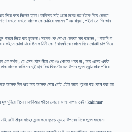
ে নিয়ে করে দিলেই হলো ৷ কাকিমার মাই গুলো মনের মত চটকে নিয়ে মেহতা
 পাশে রাখতে রাখতে সাদেক কে চেচিয়ে বললেন ” এঃ বাবুয়া , পইসা তো জি ভার
 গামছা নিয়ে ঘরে ঢুকলো ৷ সাদেক কে দেখেই মেহতা সাব বললেন , “নাজনি ক
ায় কইসে চোদা যায়ে ইস কামিনী কো ! বান্ধবীকে কোলে নিয়ে ধোনটা চাপ দিয়ে
 এমন এক দর্শক , যে এমন যৌন লীলা দেখেও খেচতে পারব না , আর এদের একটা
োক সাদেক কাকিমার দুই হাথ যিশু খ্রিস্টের মত উপরে তুলে হ্যান্ডকাফ পরিয়ে
 আসছে অনেক দিন ধরে আর অনেক মেয়ে কেই এইই ভাবে প্রথম বার ভোগ করা হয়
ঘৃণায় মুখ ঘুরিয়ে নিলেন ৷কাকিমার শরীরে কোনো জামা কাপড় নেই ৷ kakimar
মাই দুটো ঠাকুর সাহেব সুন্দর করে মুচড়ে মুচড়ে উপরের দিকে তুলে ধরছেন ৷