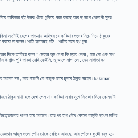
নিয়ে কাকিমার দুই উরুর খাঁজে ঢুকিয়ে গরম করছে আর দু হাথে গোলাপী সুন্দর
াকিমা এতটাই বেগের তাড়নায় অস্থির যে কাকিমার গুদের নিচে দিয়ে ঠাকুরের
্টা করতে লাগলেন ৷ শালি দুলাভাই চটি – শালির নরম দুধ চুদা
হেতার দিকে তাকিয়ে বলল ” মেহতা তুম লেগা কি ম্যায় লেগা , হাম দো এক সাথ
ি গান্ড পুরি তারহা নেহি ফেইলি, তু আগে লাগা লে , মেন লাগাতা হুন
এর অনেক দম , আর নাজনি কে নাজুক ভাবে চুদবে ঠাকুর সাহেব ৷ kakimar
সামনে ঠাকুর মাথা বলে দেখা গেল না ৷ কাকিমা এবার সুখে সিতকার দিয়ে কোমর টা
উত্তেজনায় পাগল হয়ে আছেন ৷ তার পর হাথ বেঁধে কোনো কামুকি দুধেল মাগির
 মেহতার আঙ্গুল গুলো পোঁদ থেকে বেরিয়ে আসছে, আর পোঁদের ফুটো বন্ধ হয়ে