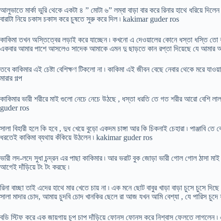
আলুভাতে মার্কা ভুরি থেকে একটা ৪ ” মোটা ৬” লম্বা বাড়া বার করে রিনার হাথে ধরিয়ে দিলে
বারাটা নিয়ে চকাস চকাস করে চুষতে সুরু করে দিল ৷ kakimar guder ros
কাকিমা তখন অস্তিত্বের লড়াই করে যাচ্ছেন ৷ কখনো এ দেওয়ালের কোনে ধস্তা ধস্তি তো
একবার আমার পাশে আসলেও সাদেক আমাকে এমন দু ছাড়তে কান রপ্তা দিয়েছে যে আমার আর কা
তবে কাকিমার এই চেষ্টা বেশিক্ষণ টিকলো না ৷ কাকিমা এই জীবন বেছে নেবার থেকে মরে যাওয়া
মারার গল্প
কাকিমার ভারী শরীরে মাই গুলো নেচে নেচে উঠছে , ধস্তা ধরতি তে গত শরীর আরো বেশি লা
guder ros
সালা বিহারী হলে কি হবে , দুধ খেয়ে বুড়ো একদম চাঙ্গা আর কি চিকনাই চেহারা ৷ পাঞ্জাবি ত
ধরতেই কাকিমা ব্যথায় কঁকিয়ে উঠলেন ৷ kakimar guder ros
ভারী লদ-লদে সুধা চন্দ্রন এর পাছা কাকিমার ৷ আর ভরাট বুক জোড়া ভারী গোল গোল ঠাসা মাই
আগেই দাঁড়িয়ে টং টং করছে ৷
রিনা বাচ্ছা তাই এদের হাথে মার খেতে চায় না ৷ এক মনে ছোট বাবুর খাড়া বাড়া চুসে চুসে দি
সালা মাদার চোদ, আমায় চুদবি চোদ খানকির ছেলে রা আজ যখন আমি বেশ্যা , যে পারিস চুদ
বডি স্টিফ করে এক জায়গায় চুপ চাপ দাঁড়িয়ে ফোনস ফোনস করে নিশ্বাস ফেলতে লাগলেন ৷ এ