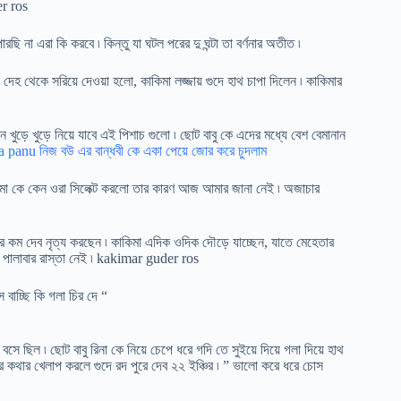
er ros
ছি না এরা কি করবে ৷ কিন্তু যা ঘটল পরের দু ঘন্টা তা বর্ণনার অতীত ৷
েহ থেকে সরিয়ে দেওয়া হলো, কাকিমা লজ্জায় গুদে হাথ চাপা দিলেন ৷ কাকিমার
তধন খুড়ে খুড়ে নিয়ে যাবে এই পিশাচ গুলো ৷ ছোট বাবু কে এদের মধ্যে বেশ বেমানান
 panu নিজ বউ এর বান্ধবী কে একা পেয়ে জোর করে চুদলাম
িমা কে কেন ওরা সিলেক্ট করলো তার কারণ আজ আমার জানা নেই ৷ অজাচার
 কম দেব নৃত্য করছেন ৷ কাকিমা এদিক ওদিক দৌড়ে যাচ্ছেন, যাতে মেহেতার
ির পালাবার রাস্তা নেই ৷ kakimar guder ros
 বাচ্ছি কি গলা চির দে “
সে ছিল ৷ ছোট বাবু রিনা কে নিয়ে চেপে ধরে গদি তে সুইয়ে দিয়ে গলা দিয়ে হাথ
ুর কথার খেলাপ করলে গুদে রদ পুরে দেব ২২ ইঞ্চির ৷ ” ভালো করে ধরে চোস