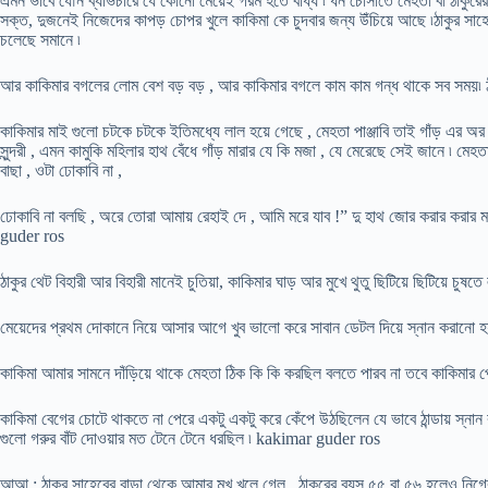
এমন ভাবে যৌন ব্যভিচারে যে কোনো মেয়েই গরম হতে বাধ্য ৷ ধন চোসাতে মেহতা বা ঠাকুরের
সক্ত, দুজনেই নিজেদের কাপড় চোপর খুলে কাকিমা কে চুদবার জন্য উঁচিয়ে আছে ৷ঠাকুর সাহেব
চলেছে সমানে ৷
আর কাকিমার বগলের লোম বেশ বড় বড় , আর কাকিমার বগলে কাম কাম গন্ধ থাকে সব সময়৷ ঠ
কাকিমার মাই গুলো চটকে চটকে ইতিমধ্যে লাল হয়ে গেছে , মেহতা পাঞ্জাবি তাই গাঁড় এর অর আলা
সুন্দরী , এমন কামুকি মহিলার হাথ বেঁধে গাঁড় মারার যে কি মজা , যে মেরেছে সেই জানে ৷ ম
বাছা , ওটা ঢোকাবি না ,
ঢোকাবি না বলছি , অরে তোরা আমায় রেহাই দে , আমি মরে যাব !” দু হাথ জোর করার করার
guder ros
ঠাকুর থেট বিহারী আর বিহারী মানেই চুতিয়া, কাকিমার ঘাড় আর মুখে থুতু ছিটিয়ে ছিটিয়ে চুষত
মেয়েদের প্রথম দোকানে নিয়ে আসার আগে খুব ভালো করে সাবান ডেটল দিয়ে স্নান করানো হয় ৷
কাকিমা আমার সামনে দাঁড়িয়ে থাকে মেহতা ঠিক কি কি করছিল বলতে পারব না তবে কাকিমার পোন
কাকিমা বেগের চোটে থাকতে না পেরে একটু একটু করে কেঁপে উঠছিলেন যে ভাবে ঠান্ডায় স্নান 
গুলো গরুর বাঁট দোওয়ার মত টেনে টেনে ধরছিল ৷ kakimar guder ros
আআ : ঠাকুর সাহেবের বাড়া থেকে আমার মুখ খুলে গেল , ঠাকুরের বয়স ৫৫ বা ৫৬ হলেও নিগ