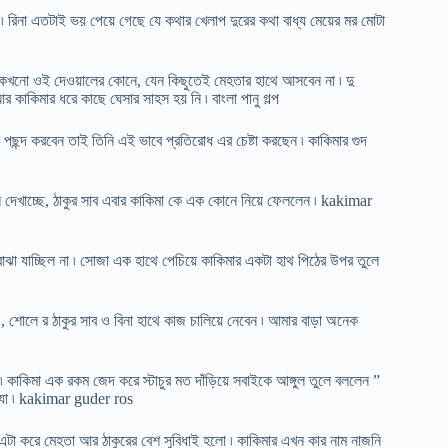
ন ৷ রিনা এতটাই ভয় পেয়ে গেছে যে কথার খেলাপ দুরের কথা বাধ্য মেয়ের মর মোটা
 কখনো ওই দেওয়ালের কোনে, যেন কিছুতেই মেহতার হাথে আসবেন না ৷ দু
কিমার ধরে কাছে ঘেসার সাহস হয় নি ৷ বাংলা পানু গল্প
 পছন্দ করবেন তাই তিনি এই ভাবে প্রতিরোধ এর চেষ্টা করছেন ৷ কাকিমার গুদ
ল দেখাচ্ছে, ঠাকুর সাব এবার কাকিমা কে এক কোনে নিয়ে ফেললেন ৷ kakimar
ে বোঝা যাচ্ছিল না ৷ সোজা এক হাথে পেচিয়ে কাকিমার একটা হাথ পিঠের উপর তুলে
 , শোলে র ঠাকুর সাব ও বিনা হাথে কাজ চালিয়ে নেবেন ৷ আমার বাড়া অনেক
ছে ৷ কাকিমা এক রকম জেদ করে স্টাচুর মত দাঁড়িয়ে সবাইকে আঙ্গুল তুলে বললেন ”
ে যা ৷ kakimar guder ros
টা করে মেহতা আর ঠাকুরের বেশ সুবিধাই হলো ৷ কাকিমার এখন কার নাম নাজনি