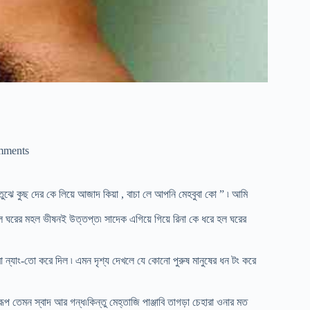
mments
 তুঝে কুছ দের কে লিয়ে আজাদ কিয়া , বাচা লে আপনি মেহবুবা কো ” ৷ আমি
হল ঘরের মহল ভীষনই উত্তপ্ত৷ সাদেক এগিয়ে গিয়ে রিনা কে ধরে হল ঘরের
 ন্যাং-তো করে দিল ৷ এমন দৃশ্য দেখলে যে কোনো পুরুষ মানুষের ধন টং করে
ূপ তেমন স্বাদ আর গন্ধ৷কিন্তু মেহ্তাজি পাঞ্জাবি তাগড়া চেহারা ওনার মত