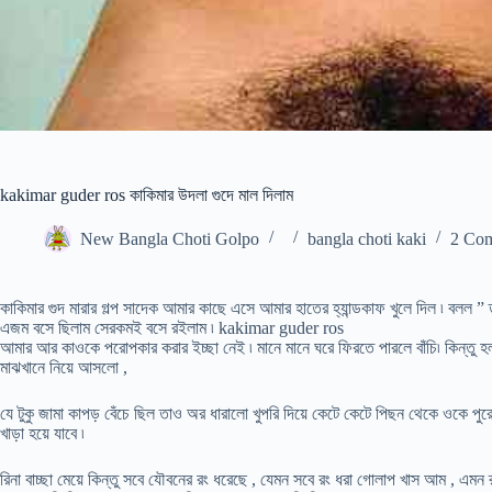
kakimar guder ros কাকিমার উদলা গুদে মাল দিলাম
New Bangla Choti Golpo
bangla choti kaki
2 Co
কাকিমার গুদ মারার গল্প সাদেক আমার কাছে এসে আমার হাতের হ্যান্ডকাফ খুলে দিল ৷ বলল ”
এজম বসে ছিলাম সেরকমই বসে রইলাম ৷ kakimar guder ros
আমার আর কাওকে পরোপকার করার ইচ্ছা নেই ৷ মানে মানে ঘরে ফিরতে পারলে বাঁচি৷ কিন্তু 
মাঝখানে নিয়ে আসলো ,
যে টুকু জামা কাপড় বেঁচে ছিল তাও অর ধারালো খুপরি দিয়ে কেটে কেটে পিছন থেকে ওকে পুরো
খাড়া হয়ে যাবে ৷
রিনা বাচ্ছা মেয়ে কিন্তু সবে যৌবনের রং ধরেছে , যেমন সবে রং ধরা গোলাপ খাস আম , এমন র