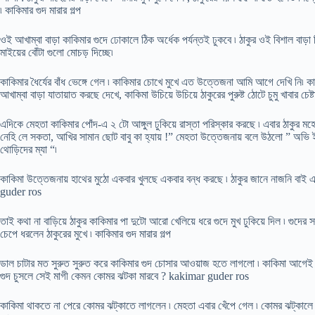
৷ কাকিমার গুদ মারার গল্প
ওই আখাম্বা বাড়া কাকিমার গুদে ঢোকালে ঠিক অর্ধেক পর্যন্তই ঢুকবে ৷ ঠাকুর ওই বিশাল বাড়া 
মাইয়ের বোঁটা গুলো মোচড় দিচ্ছে৷
কাকিমার ধৈর্যের বাঁধ ভেঙ্গে গেল ৷ কাকিমার চোখে মুখে এত উত্তেজনা আমি আগে দেখি নি৷ ক
আখাম্বা বাড়া যাতায়াত করছে দেখে, কাকিমা উচিয়ে উচিয়ে ঠাকুরের পুরুষ্ট ঠোটে চুমু খাবার চেষ
এদিকে মেহতা কাকিমার পোঁদ-এ ২ টো আঙ্গুল ঢুকিয়ে রাস্তা পরিস্কার করছে ৷ এবার ঠাকুর ম
নেহি লে সকতা, আখির সামান ছোট বাবু কা হ্যায় !” মেহতা উত্তেজনায় বলে উঠলো ” অভি ইসক
থোড়িদের ম্যা “৷
কাকিমা উত্তেজনায় হাথের মুঠো একবার খুলছে একবার বন্ধ করছে ৷ ঠাকুর জানে নাজনি বাই 
guder ros
তাই কথা না বাড়িয়ে ঠাকুর কাকিমার পা দুটো আরো খেলিয়ে ধরে গুদে মুখ ঢুকিয়ে দিল ৷ গুদের 
চেপে ধরলেন ঠাকুরের মুখে ৷ কাকিমার গুদ মারার গল্প
ডাল চাটার মত সুরুত সুরুত করে কাকিমার গুদ চোসার আওয়াজ হতে লাগলো ৷ কাকিমা আগেই 
গুদ চুসলে সেই মাগী কেমন কোমর ঝটকা মারবে ? kakimar guder ros
কাকিমা থাকতে না পেরে কোমর ঝট্কাতে লাগলেন ৷ মেহতা এবার খেঁপে গেল ৷ কোমর ঝট্কালে