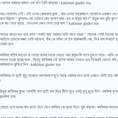
৷ সাদেক দরজার সামনে এক মনে খৈনি বানাচ্ছে ৷ kakimar guder ros
অর হেলদোল নেই ৷ এটা ওদের রোজকার ধান্দা , আর ওদের প্রয়োজনে যেকোনো একজন কে ধর
বলে উঠলো ” বান্গালন কো চোদনে মেন অলাগ মজা হেন না ঠাকুর সাব !” ঠাকুর সাব ধুতি খুলে
কে মাং লেতা হ্যায় , তাওযেল কোন দেগা তেরা বাপ ? kakimar guder ros
সাদেক জড়ো সড় হয়ে বলল “গলতি মাফ সরকার অভি লাতে হ্যায় ” ৷সাদেক গোটা তিনেক নতুন
আইসে চোদকে মজ্জা নেহি আয়েগা, বাঁধ কে লটকা দে ইস হারামজাদী কো, ফির হাম দিখাতে হ্য
ভেজা গুদে
কাকিমা সত্যি জানেন না বেশ্যা খানায় তাকে মেহতা আর ঠাকুর কি ভাবে চুদতে পারে ৷ আমি
সদস্য হওয়া দুরের থাক , কিন্তু কাকিমার এই দুর্দশা আমায় দেখতে হবে নিজেরই চোখে! যাই হ
কাকিমাকে ঝুলিয়ে দিল ৷ kakimar guder ros
কাকিমার পা দুটো সুধু মেঝেতে ভালোভাবে ছুয়ে আছে ৷আমার মনে হলো এখানে এটাই হয়ে
৷
ঠাকুর কাকিমার সুন্দর গোলাপী গাল দুটো হাথ দিয়ে টিপে মুখে একটু থুতু ছুড়ে দিল ৷ কাকিমা 
guder ros
মেহতা এসে গুদের বাল গুলো টেনে টেনে কাকিমা কে ব্যথা দিতে সুরু করলো ৷ কাকিমার লদ্লদে 