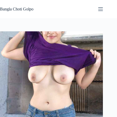
Skip
to
Bangla Choti Golpo
content