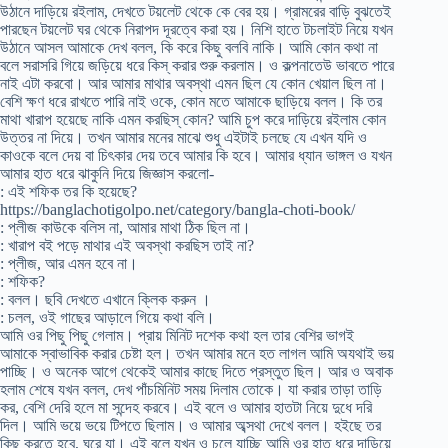
উঠানে দাড়িয়ে রইলাম, দেখতে টয়লেট থেকে কে বের হয়। গ্রামরের বাড়ি বুঝতেই
পারছেন টয়লেট ঘর থেকে নিরাপদ দূরত্বে করা হয়। নিশি হাতে টচলাইট নিয়ে যখন
উঠানে আসল আমাকে দেখ বলল, কি করে কিছু বলবি নাকি। আমি কোন কথা না
বলে সরাসরি গিয়ে জড়িয়ে ধরে কিস্‌ করার শুরু করলাম। ও কল্পনাতেউ ভাবতে পারে
নাই এটা করবো। আর আমার মাথার অবস্থা এমন ছিল যে কোন খেয়াল ছিল না।
বেশি ক্ষণ ধরে রাখতে পারি নাই ওকে, কোন মতে আমাকে ছাড়িয়ে বলল। কি তর
মাথা খারাপ হয়েছে নাকি এমন করছিস্‌ কোন? আমি চুপ করে দাড়িয়ে রইলাম কোন
উত্তর না দিয়ে। তখন আমার মনের মাঝে শুধু এইটাই চলছে যে এখন যদি ও
কাওকে বলে দেয় বা চিৎকার দেয় তবে আমার কি হবে। আমার ধ্যান ভাঙ্গল ও যখন
আমার হাত ধরে ঝাকুনি দিয়ে জিজ্ঞাস করলো-
: এই শফিক তর কি হয়েছে?
https://banglachotigolpo.net/category/bangla-choti-book/
: প্লীজ কাউকে বলিস না, আমার মাথা ঠিক ছিল না।
: খারাপ বই পড়ে মাথার এই অবস্থা করছিস তাই না?
: প্লীজ, আর এমন হবে না।
: শফিক?
: বলল। ছবি দেখতে এখানে ক্লিক করুন ।
: চলল, ওই গাছের আড়ালে গিয়ে কথা বলি।
আমি ওর পিছু পিছু গেলাম। প্রায় মিনিট দশেক কথা হল তার বেশির ভাগই
আমাকে স্বাভাবিক করার চেষ্টা হল। তখন আমার মনে হত লাগল আমি অযথাই ভয়
পাচ্ছি। ও অনেক আগে থেকেই আমার কাছে দিতে প্রস্তুত ছিল। আর ও অবাক
হলাম শেষে যখন বলল, দেখ পাঁচমিনিট সময় দিলাম তোকে। যা করার তাড়া তাড়ি
কর, বেশি দেরি হলে মা সন্দেহ করবে। এই বলে ও আমার হাতটা নিয়ে দুধে দরি
দিল। আমি ভয়ে ভয়ে টিপতে ছিলাম। ও আমার অব্সথা দেখে বলল। হইছে তর
কিছু করতে হবে, ঘরে যা। এই বলে যখন ও চলে যাচ্ছি আমি ওর হাত ধরে দাড়িয়ে