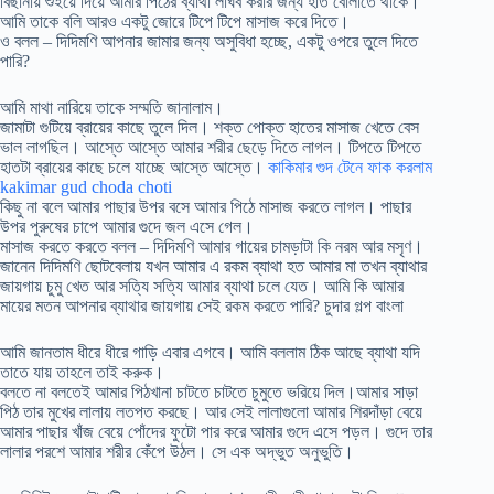
বিছানায় শুইয়ে দিয়ে আমার পিঠের ব্যাথা লাঘব করার জন্য হাত বোলাতে থাকে।
আমি তাকে বলি আরও একটু জোরে টিপে টিপে মাসাজ করে দিতে।
ও বলল – দিদিমণি আপনার জামার জন্য অসুবিধা হচ্ছে, একটু ওপরে তুলে দিতে
পারি?
আমি মাথা নারিয়ে তাকে সম্মতি জানালাম।
জামাটা গুটিয়ে ব্রায়ের কাছে তুলে দিল। শক্ত পোক্ত হাতের মাসাজ খেতে বেস
ভাল লাগছিল। আস্তে আস্তে আমার শরীর ছেড়ে দিতে লাগল। টিপতে টিপতে
হাতটা ব্রায়ের কাছে চলে যাচ্ছে আস্তে আস্তে।
কাকিমার গুদ টেনে ফাক করলাম
kakimar gud choda choti
কিছু না বলে আমার পাছার উপর বসে আমার পিঠে মাসাজ করতে লাগল। পাছার
উপর পুরুষের চাপে আমার গুদে জল এসে গেল।
মাসাজ করতে করতে বলল – দিদিমণি আমার গায়ের চামড়াটা কি নরম আর মসৃণ।
জানেন দিদিমণি ছোটবেলায় যখন আমার এ রকম ব্যাথা হত আমার মা তখন ব্যাথার
জায়গায় চুমু খেত আর সত্যি সত্যি আমার ব্যাথা চলে যেত। আমি কি আমার
মায়ের মতন আপনার ব্যাথার জায়গায় সেই রকম করতে পারি? চুদার গল্প বাংলা
আমি জানতাম ধীরে ধীরে গাড়ি এবার এগবে। আমি বললাম ঠিক আছে ব্যাথা যদি
তাতে যায় তাহলে তাই করুক।
বলতে না বলতেই আমার পিঠখানা চাটতে চাটতে চুমুতে ভরিয়ে দিল।আমার সাড়া
পিঠ তার মুখের লালায় লতপত করছে। আর সেই লালাগুলো আমার শিরদাঁড়া বেয়ে
আমার পাছার খাঁজ বেয়ে পোঁদের ফুটো পার করে আমার গুদে এসে পড়ল। গুদে তার
লালার পরশে আমার শরীর কেঁপে উঠল। সে এক অদ্ভুত অনুভুতি।