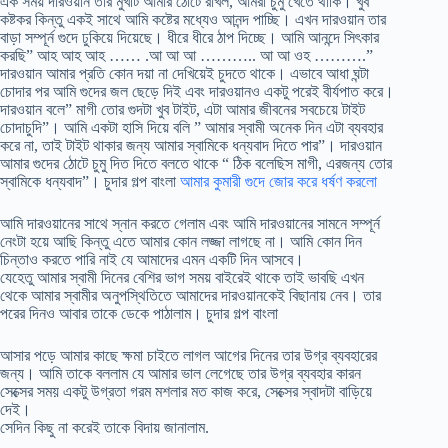
এক সময় দারওয়ান তার মুখটি আমার ঠোটে রাখল, আমরা চুমু খেতে থাকি। খুব
কষ্টকর কিন্তু একই সাথে আমি কষ্টের মধ্যেও আনন্দ পাচ্ছি। এখন দারওয়ান তার
বাড়া সম্পূর্ন গুদে ঢুকিয়ে দিয়েছে। ধীরে ধীরে ঠাপ দিচ্ছে। আমি আনন্দে সিৎকার
করছি” আহ আহ আহ …… .আ আ আ ……….. আ আ ওহ ……….”
দারওয়ান আমার প্রতি কোন দয়া না দেখিয়েই চুদতে থাকে। এভাবে আধা ঘন্টা
চোদার পর আমি গুদের জল ছেড়ে দিই এবং দারওয়ানও একটু পরেই বীর্যপাত করে।
দারওয়ান বলে” মাগী তোর গুদটা খুব টাইট, এটা আমার জীবনের সবচেয়ে টাইট
চোদাচুদি”। আমি একটা হাসি দিয়ে বলি ” আমার স্বামী অনেক দিন এটা ব্যবহার
করে না, তাই টাইট থাকার জন্য আমার স্বামিকে ধন্যবাদ দিতে পার”। দারওয়ান
আমার গুদের ঠোটে চুমু দিত দিতে বলতে থাকে “ ঠিক বলেছিস মাগী, এরজন্য তোর
স্বামিকে ধন্যবাদ”। চুদার গল্প বাংলা
আমার কুমারী গুদে জোর করে ধর্ষণ করলো
আমি দারওয়ানের সাথে স্নান করতে গেলাম এবং আমি দারওয়ানের সামনে সম্পূর্ন
নেংটা হয়ে আছি কিন্তু এতে আমার কোন লজ্জা লাগছে না। আমি কোন দিন
চিন্তাও করতে পারি নাই যে আমাদের এমন একটি দিন আসবে।
যেহেতু আমার স্বামী দিনের বেশির ভাগ সময় বাইরেই থাকে তাই ভাবছি এখন
থেকে আমার স্বামীর অনুপস্থিতিতে আমাদের দারওয়ানকেই বিছানায় নেব। তার
পরের দিনও আবার তাকে ডেকে পাঠালাম। চুদার গল্প বাংলা
আসার পড়ে আমার কাছে ক্ষমা চাইতে লাগল আগের দিনের তার উগ্র ব্যবহারের
জন্য। আমি তাকে বললাম যে আমার ভাল লেগেছে তার উগ্র ব্যবহার কারন
সেক্সের সময় একটু উগ্রতা গরম মশলার মত কাজ করে, সেক্সের স্বাদটা বাড়িয়ে
দেই।
সেদিন কিছু না করেই তাকে বিদায় জানালাম.