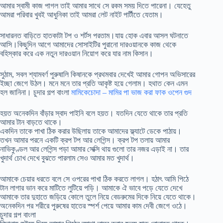
আমার স্বামী কাজ পাগল তাই আমার সাথে সে রকম সময় দিতে পারেনা। যেহেতু
আমরা পরিবার খুবই আধুনিকা তাই আমরা লেট নাইট পার্টীতে যেতাম।
সাধারনত বাড়িতে হাতকাটা টপ ও শর্টস পরতাম।যায় হোক এবার আসল ঘটনাতে
আসি।কিছুদিন আগে আমাদের সোসাইটির পুরানো দারওয়ানকে কাজ থেকে
বহিস্কার করে এক নতুন দারওয়ান নিয়োগ করে যার নাম কিসান।
সুঠাম, সবল শ্যামবর্ণ পুরুষালি কিষানকে প্রথমবার দেখেই আমার গোপন অভিসারের
ইচ্ছা জেগে উঠল। মনে মনে তার প্রতি আকৃষ্ট হয়ে গেলাম। হথাত কেন এমন
হল জানিনা। চুদার গল্প বাংলা
মামিকেচোদা – মামির পা ভাজ করা ফাক ওপেন গুদ
হয়ত অনেকদিন বাঁড়ার স্বাদ পাইনি বলে হয়ত। যতদিন যেতে থাকে তার প্রতি
আমার টান বাড়তে থাকে।
একদিন তাকে পাখা ঠিক করার উছিলায় তাকে আমাদের ফ্ল্যাটে ডেকে পাঠায়।
তখন আমার পরনে একটি ক্রপ টপ আর লেগিন্স। ক্রপ টপ তলায় আমার
নাভিকুণ্ডল আর লেগিন্স পড়া আমার সেক্সি থায় গুলো তার নজর এড়াই না। তার
খুদার্থ চোখ দেখে বুঝতে পারলাম সেও আমার মত খুদার্থ।
আমাকে চেয়ার ধরতে বলে সে ওপরের পাখা ঠিক করতে লাগল। হঠাৎ আমি পিঠে
টান লাগার ভান করে মাটিতে লুটিয়ে পড়ি। আমাকে ঐ ভাবে পড়ে যেতে দেখে
আমাকে তার দুহাতে জড়িয়ে কোলে তুলে নিয়ে বেডরুমের দিকে নিয়ে যেতে থাকে।
অনেকদিন পর শরীরে পুরুষের হাতের স্পর্শ পেয়ে আমার কাম দেবী জেগে ওঠে।
চুদার গল্প বাংলা