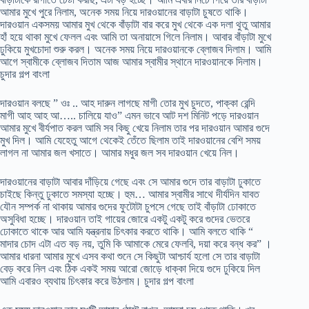
আমার মুখে পুরে নিলাম, অনেক সময় নিয়ে দারওয়ানের বাড়াটা চুষতে থাকি।
দারওয়ান একসময় আমার মুখ থেকে বাঁড়াটা বার করে মুখ থেকে এক দলা থুতু আমার
হাঁ হয়ে থাকা মুখে ফেলল এবং আমি তা অনায়াসে গিলে নিলাম। আবার বাঁড়াটা মুখে
ঢুকিয়ে মুখচোদা শুরু করল। অনেক সময় নিয়ে দারওয়ানকে ব্লোজব দিলাম। আমি
আগে স্বামীকে ব্লোজব দিতাম আজ আমার স্বামীর স্থানে দারওয়ানকে দিলাম।
চুদার গল্প বাংলা
দারওয়ান বলছে ” ওঃ .. আহ দারুন লাগছে মাগী তোর মুখ চুদতে, পাক্কা রেন্দি
মাগী আহ আহ আ….. চালিয়ে যাও” এমন ভাবে আট দশ মিনিট পড়ে দারওয়ান
আমার মুখে বীর্যপাত করল আমি সব কিছু খেয়ে নিলাম তার পর দারওয়ান আমার গুদে
মুখ দিল। আমি যেহেতু আগে থেকেই তেঁতে ছিলাম তাই দারওয়ানের বেশি সময়
লাগল না আমার জল খসাতে। আমার মধুর জল সব দারওয়ান খেয়ে নিল।
দারওয়ানের বাড়াটা আবার দাঁড়িয়ে গেছে এবং সে আমার গুদে তার বাড়াটা ঢুকাতে
চাইছে কিন্তু ঢুকাতে সমস্যা হচ্ছে। হুম… আমার স্বামীর সাথে দীর্যদিন যাবত
যৌন সম্পর্ক না থাকায় আমার গুদের ফুটোটা চুপসে গেছে তাই বাঁড়াটা ঢোকাতে
অসুবিধা হচ্ছে। দারওয়ান তাই গায়ের জোরে একটু একটু করে গুদের ভেতরে
ঢোকাতে থাকে আর আমি যন্ত্রনায় চিৎকার করতে থাকি। আমি বলতে থাকি “
মাদার চোদ এটা এত বড় নয়, তুমি কি আমাকে মেরে ফেলবি, দয়া করে বন্ধ কর” ।
আমার ধারনা আমার মুখে এসব কথা শুনে সে কিছুটা আশ্চার্য হলো সে তার বাড়াটা
বেড় করে নিল এবং ঠিক একই সময় আরো জোড়ে ধাক্কা দিয়ে গুদে ঢুকিয়ে দিল
আমি এবারও ব্যথায় চিৎকার করে উঠলাম। চুদার গল্প বাংলা