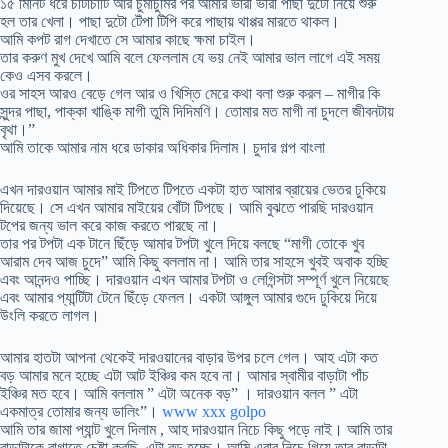
১৫ মিনিট ধরে চাটাচাটি আর চুমাচুমির পর আমার ভারী ভারী পাছা দুটো নিয়ে শুরু
হল তার খেলা। পাছা দুটো টেঁপা টিপি করে পাছায় থাপ্পর মারতে থাকল।
আমি কপট রাগ দেখাতে সে আমার কাছে ক্ষমা চাইল।
তার করুণ মুখ দেখে আমি বলে ফেললাম যে ভয় নেই আমার ভাল লাগে এই সময়
কেও এসব করলে।
ওর সাহস আরও বেড়ে গেল আর ও খিস্তি মেরে কথা বলা শুরু করল – মাগীর কি
সুন্দর পাছা, পাক্কা খাঙ্কি মাগী তুমি দিদিমণি। তোমার মত মাগী না চুদলে জীবনটায়
বৃথা।”
আমি তাকে আমার নাম ধরে ডাকার অধিকার দিলাম। চুদার গল্প বাংলা
এখন দারওয়ান আমার মাই টিপতে টিপতে একটা হাত আমার ব্রায়ের ভেতর ঢুকিয়ে
দিয়েছে। সে এখন আমার মাইয়ের বোঁটা টিপছে। আমি বুঝতে পারছি দারওয়ান
টপের জন্য ভাল করে কাজ করতে পারছে না।
তার পর টপটা এক টানে ছিঁড়ে আমার টপটা খুলে দিয়ে বলছে “মাগী তোকে খুব
আরাম দেব আজ চুদে” আমি কিছু বললাম না। আমি তার সাহসে খুবই অবাক হচ্ছি
এবং আনন্দও পাচ্ছি। দারওয়ান এখন আমার টপটা ও লেগিন্সটা সম্পূর্ণ খুলে নিয়েছে
এবং আমার প্যান্টিটা টেনে ছিঁড়ে ফেলল। একটা আঙ্গুল আমার গুদে ঢুকিয়ে দিয়ে
উংলি করতে লাগল।
আমার হাতটা আপনা থেকেই দারওয়ানের বাড়ার উপর চলে গেল। আহ এটা কত
বড় আমার মনে হচ্ছে এটা আট ইঞ্চির কম হবে না। আমার স্বামীর বাড়াটা পাঁচ
ইঞ্চির মত হবে। আমি বললাম ” এটা অনেক বড়” । দারওয়ান বলল ” এটা
একমাত্র তোমার জন্য ডালিং”।
www xxx golpo
আমি তার জামা প্যান্ট খুলে দিলাম , আহ দারওয়ান নিচে কিছু পড়ে নাই। আমি তার
বাড়াটাকে রাগাতে চেষ্টা করছি, এটা বড় হচ্ছে। আমি এবার নিচে গিয়ে তার বাড়াটা