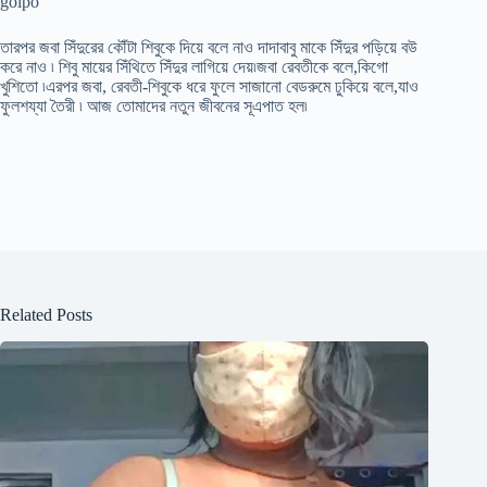
golpo
তারপর জবা সিঁদুরের কৌঁটা শিবুকে দিয়ে বলে নাও দাদাবাবু মাকে সিঁদুর পড়িয়ে বউ
করে নাও ৷ শিবু মায়ের সিঁথিতে সিঁদুর লাগিয়ে দেয়৷জবা রেবতীকে বলে,কিগো
খুশিতো ৷এরপর জবা, রেবতী-শিবুকে ধরে ফুলে সাজানো বেডরুমে ঢুকিয়ে বলে,যাও
ফুলশয্যা তৈরী ৷ আজ তোমাদের নতুন জীবনের সূএপাত হল৷
Related Posts