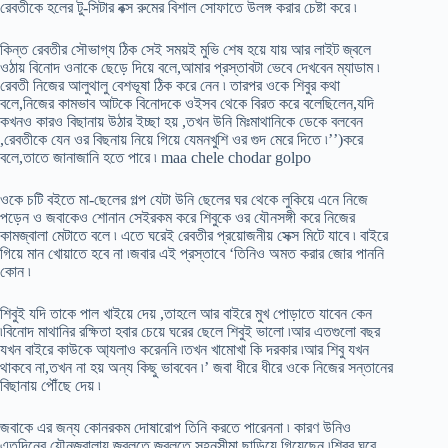
রেবতীকে হলের টু-সিটার বক্স রুমের বিশাল সোফাতে উলঙ্গ করার চেষ্টা করে ৷
কিন্ত রেবতীর সৌভাগ্য ঠিক সেই সময়ই মুভি শেষ হয়ে যায় আর লাইট জ্বলে
ওঠায় বিনোদ ওনাকে ছেড়ে দিয়ে বলে,আমার প্রস্তাবটা ভেবে দেখবেন ম্যাডাম ৷
রেবতী নিজের আলুথালু বেশভূষা ঠিক করে নেন ৷ তারপর ওকে শিবুর কথা
বলে,নিজের কামভাব আটকে বিনোদকে ওইসব থেকে বিরত করে বলেছিলেন,যদি
কখনও কারও বিছানায় উঠার ইচ্ছা হয় ,তখন উনি মিঃমাথানিকে ডেকে বলবেন
,রেবতীকে যেন ওর বিছনায় নিয়ে গিয়ে যেমনখুশি ওর গুদ মেরে দিতে ৷’’)করে
বলে,তাতে জানাজানি হতে পারে ৷ maa chele chodar golpo
ওকে চটি বইতে মা-ছেলের গল্প যেটা উনি ছেলের ঘর থেকে লুকিয়ে এনে নিজে
পড়েন ও জবাকেও শোনান সেইরকম করে শিবুকে ওর যৌনসঙ্গী করে নিজের
কামজ্বালা মেটাতে বলে ৷ এতে ঘরেই রেবতীর প্রয়োজনীয় সেক্স মিটে যাবে ৷ বাইরে
গিয়ে মান খোয়াতে হবে না ৷জবার এই প্রস্তাবে ‘তিনিও অমত করার জোর পাননি
কোন ৷
শিবুই যদি তাকে পাল খাইয়ে দেয় ,তাহলে আর বাইরে মুখ পোড়াতে যাবেন কেন
৷বিনোদ মাথানির রক্ষিতা হবার চেয়ে ঘরের ছেলে শিবুই ভালো ৷আর এতগুলো বছর
যখন বাইরে কাউকে আ্যলাও করেননি ৷তখন খামোখা কি দরকার ৷আর শিবু যখন
থাকবে না,তখন না হয় অন্য কিছু ভাববেন ৷’ জবা ধীরে ধীরে ওকে নিজের সন্তানের
বিছানায় পৌঁছে দেয় ৷
জবাকে এর জন্য কোনরকম দোষারোপ তিনি করতে পারেননা ৷ কারণ উনিও
এতদিনের যৌনজ্বালায় জ্বলতে জ্বলতে সহনসীমা ছাড়িয়ে গিয়েছেন ৷শিবুর ঘরে