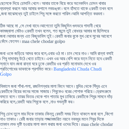
ছেলেকে দিয়ে চোদানি খেলে ৷ আবার তাকে বিয়ে করে অনেকদিন চোদন খাবার
ব্যবস্থা করলে আর আমার কপালে লবডঙ্কা ৷ বলে হাঁসতে থাকে ৷রেবতী তখন বলে
,জবা মাঝেমধ্যে তুই চাইলে শিবু সঙ্গে করতে পারিস ৷আমি আপত্তি করবনা ৷
ঠিক আছে মা ,সে দেখা যাবে ৷আগেতো তুমি কিছুদিন গুদভরে গাদানী খেয়ে
কামজ্বালা মেটাও ৷রেবতী তখন বলেন, গত জন্মে তুই বোধহয় আমার মা ছিলিসরে
জবা ৷আমার জন্য এত কিছুভাবিস তুই ৷ রেবতী জবার বুকে মুখ রেখে সুখের আবেগে
কেঁদে ফেলেন ৷ maa chele chodar golpo
জবা ওকে জড়িয়ে আদর করে বলে,এবার ওঠ মা ৷ চান সেরে নাও ৷ আমি রান্না বসাই
৷ শিবু দাদাবাবু উঠে খেতে চাইবে ৷ এখন ওর আর বেশি করে যত্ন নিতে হবে ৷রেবতী
স্নানে যান ৷জবা রান্না ঘরে ঢুকে রেবতীর ওর প্রতি মনোভাব দেখে ওর
প্রতিশোধের ভাবনাকে প্রশমিত করে ৷
Bangladeshi Chuda Chudi
Golpo
বিকালে জবা শাঁখা-পলা, রজনিগন্ধার মালা কিনে আনে ৷ মন্দির থেকে সিঁদূর এনে
রেবতীকে বিয়ের কনের সাজে সাজায় ৷ শিবুকেও বরের পোশাক পরিয়ে ৷ ড্রেসংরুমে
বসতে বলে ৷ তারর ভিতর থেকে পান পাতায় মুখ ঢাকিয়ে রেবতীকে শিবুর সামনে দাঁড়
করিয়ে বলে,রেবতী আর শিবুকে বলে ,নাও শুভদৃষ্টি কর ৷
শিবু চোখ তুলে মার দিকে তাকায় ৷কিন্তু রেবতী সময় নিতে থাকলে জবা বলে ,কিগো
নাও তাকাও ৷ রেবী জবার তাড়ায় লজ্জাবজরিত নয়নে নববধুর মতন শিবুর দিকে
তাকান ৷শুভ দৃষ্টি হওয়ার মালা বদল করায় জবা ওদের দিয়ে ৷ maa chele chodar