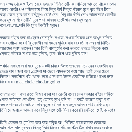
ওনার গুদ থেকে থাই-পা বেয়ে দুজনের মিলিত যৌনরস গড়িয়ে আসতে থাকে ৷ তখন
আবার রেবতী 69 পজিসনায়ে গিয়ে শিবুর বীর্য সিক্ত বাঁড়াটা মুখে পুরে টিপে টিপে
বাঁড়া থেকে চুয়ে আসা রসটুকুও চেটে নেন ৷ শিবু মার কীর্তি দেখে তারমতোই রেবতীর
গুদে মুখ লাগিয়ে যৌনি চুয়ে পড়া কামরস চেটে খায় ৷আর মুখ তুলে
বলে,আ..আ..মানি কি সুন্দর টকমিষ্টি স্বাদ ৷
দরজার বাইরে জবা মা-ছেলে চোদাচুদি দেখতে দেখতে নিজের গুদে আঙুল চালিয়ে
ওর রাগোচন করে ৷শিবু রেবতীর আলিঙ্গনে ঘুমিয়ে যায় ৷ রেবতী কামজ্বালা মিটিয়ে
আরামের শ্বাস ছাড়েন ৷ আর তিনি পাপপূর্ণের কথা ভাবতে ভাবতে শিবুকে পরম
স্নেহে আঁকড়ে মাথায় হাত বুলিয়ে, বুকে চেঁপে ধরে ঘুমিয়ে যান ৷
পরদিন সকালে জবা ঘরে ঢুকে একটা চাদরে উলঙ্গ দুজনের দিয়ে দেয় ৷ রেবতীর ঘুম
ভেঙে যায় ৷ জবা বলে ,তোমরা মা-ছেলে এমনভাবে শুয়ে আছ ,তাই চাদর ঢেকে
দিলাম ৷ সর্ন্তপনে খাট থেকে নেমে এলে জবা উলঙ্গ রেবতীকে জড়িয়ে পাশের রুমে
নিয়ে যায় ৷ maa chele chodar golpo
তারপর বলে , কাল রাতে কিহল বলনা মা ৷ রেবতী বলেন কেন দরজার বাইরে দাড়িয়ে
থেকে সবইতো দেখেছিস ৷ তবু তোমার মুখে শুনি না ৷ “রেবতী জবাকে কড়া কথা
বলতে পারেন না ৷ ওইতো তার বুভুক্ষ যৌনজীবনে নতুন আলোর পথ দেখিয়েছে ৷
তিনি যে জবাকে আড়াল করে শিবুর সঙ্গে যৌনমিলন করেননি সেটাতো সেই কারণে ৷
তিনি একজন অধ্যাপিকা জবা তার বাড়ির অল্প শিক্ষিত কাজেরলোক ৷দুজনের
আকাশ-পাতাল দূরত্ব ৷ কিন্তু তিনি নিজের শরীরের গঠন ঠিক রাখার জন্য জবাকে