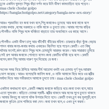
ঢুকে একদিন ঘুমন্ত শিবুর বাঁড়া দর্শন করে উনি ভীষণ কামতাড়িত হয়ে পড়েন ৷
maa chele chodar golpo
https://banglachotigolpo.net/category/bangla-new-sex-story/
আরও প্রভাবিত হন জবা যখন বলে,শিবু জবাকেও চুদেছে আর জবা মাকে বলে
দেবার কথায় ,বলেছ দরকারে ও নাকি মাকে ও চুদতে চায় ৷ আবার পাশের বাড়ির
পৌলমীও নাকি শিবুর সঙ্গে ঘনিষ্ঠতা বাড়াতে তার অবর্তমানে ওর কাছে আসে ৷
পৌলমীও একটা ভীষণ চালু আর খাঁইখাঁই বাঁইয়ের মহিলা ৷ চারধারে বাঁড়া খুঁজে বেড়ায়
গাদন খাবার জন্য-জবার কথায় এখবরেও বিচলিত হয়ে পড়েন রেবতী ৷ এত কিছু
ঘটনার ফলেই,কাল রাতে শিবুর সঙ্গে চোদাচুদি আরম্ভ করেন ৷ আর সারারাত চুদিয়ে
সেই গল্প আবার জবাকে শোনাতে বসেন ৷জবা রেবতীর ঘনিষ্ঠ হয়ে বসে ৷ রেবতী
বলেন,কাল শিবু আমায় দারুণ সুখ দিয়েছে রে জবা ৷
অনেক সময় নিয়ে ঠাপিয়ে আমার দীর্ঘ আচোদা গুদটা ওর চোদায় পূর্ণ সুখ-আারাম
ভোগ করেছে ৷ আরও বলেছেকি জানিস জবা ,ও নাকি আমাকে বিয়ে করে ওর স্ত্রীর
মর্যাদা দিয়ে আর গভীরভাবে আমাকে চুদতে চায় ৷ maa chele chodar golpo
একটানা কথাগুলো বলে ,রেবতী লজ্জায় জবাকে জড়িয়ে ধরে ৷জবা তখন বলে,আরে
এতো সুসংবাদ ৷ বাড়িতে তোমরা স্বামী- স্ত্রীর থাকবে আর মনের সুখে চুদতে থাকবে
৷ আমায় কিন্তু মা ভালো ঘটক উপহার দিতে হবে ৷ রেবতী তখন,চুপ কর মুখপুড়ী,বলে
জবাকে কৃএিম চোখ পাকিয়ে বকা দেন ৷ জবা তখন বলে,ও এখন চুপ করনা ৷