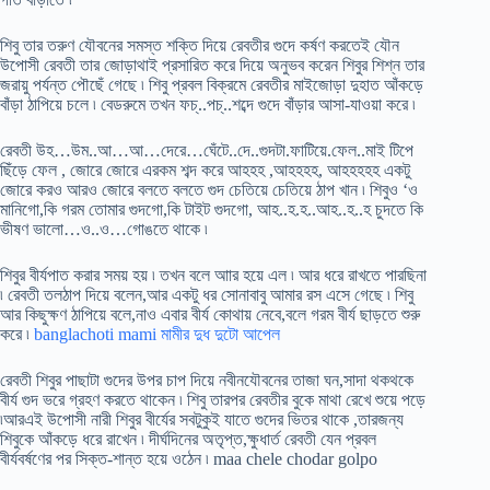
শিবু তার তরুণ যৌবনের সমস্ত শক্তি দিয়ে রেবতীর গুদে কর্ষণ করতেই যৌন
উপোসী রেবতী তার জোড়াথাই প্রসারিত করে দিয়ে অনুভব করেন শিবুর শিশ্ন তার
জরায়ু পর্যন্ত পৌছেঁ গেছে ৷ শিবু প্রবল বিক্রমে রেবতীর মাইজোড়া দুহাত আঁকড়ে
বাঁড়া ঠাপিয়ে চলে ৷ বেডরুমে তখন ফচ্..পচ্..শব্দে গুদে বাঁড়ার আসা-যাওয়া করে ৷
রেবতী উহ…উম..আ…আ…দেরে…ঘেঁটে..দে..গুদটা.ফাটিয়ে.ফেল..মাই টিপে
ছিঁড়ে ফেল , জোরে জোরে এরকম শব্দ করে আহহহ ,আহহহহ, আহহহহহ একটু
জোরে করও আরও জোরে বলতে বলতে গুদ চেতিয়ে চেতিয়ে ঠাপ খান ৷ শিবুও ‘ও
মানিগো,কি গরম তোমার গুদগো,কি টাইট গুদগো, আহ..হ.হ..আহ..হ..হ চুদতে কি
ভীষণ ভালো…ও..ও…গোঙতে থাকে ৷
শিবুর বীর্যপাত করার সময় হয় ৷ তখন বলে আার হয়ে এল ৷ আর ধরে রাখতে পারছিনা
৷ রেবতী তলঠাপ দিয়ে বলেন,আর একটু ধর সোনাবাবু আমার রস এসে গেছে ৷ শিবু
আর কিছুক্ষণ ঠাপিয়ে বলে,নাও এবার বীর্য কোথায় নেবে,বলে গরম বীর্য ছাড়তে শুরু
করে ৷
banglachoti mami মামীর দুধ দুটো আপেল
রেবতী শিবুর পাছাটা গুদের উপর চাপ দিয়ে নবীনযৌবনের তাজা ঘন,সাদা থকথকে
বীর্য গুদ ভরে গ্রহণ করতে থাকেন ৷ শিবু তারপর রেবতীর বুকে মাথা রেখে শুয়ে পড়ে
৷আরএই উপোসী নারী শিবুর বীর্যের সবটুকুই যাতে গুদের ভিতর থাকে ,তারজন্য
শিবুকে আঁকড়ে ধরে রাখেন ৷ দীর্ঘদিনের অতৃপ্ত,ক্ষুধার্ত রেবতী যেন প্রবল
বীর্যবর্ষণের পর সিক্ত-শান্ত হয়ে ওঠেন ৷ maa chele chodar golpo