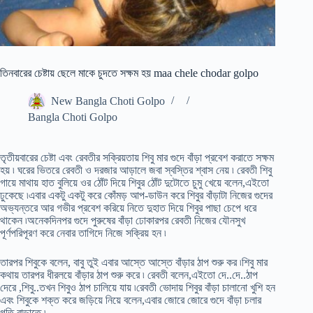
তিনবারের চেষ্টায় ছেলে মাকে চুদতে সক্ষম হয় maa chele chodar golpo
New Bangla Choti Golpo
Bangla Choti Golpo
তৃতীয়বারের চেষ্টা এবং রেবতীর সক্রিয়তায় শিবু মার গুদে বাঁড়া প্রবেশ করাতে সক্ষম
হয় ৷ ঘরের ভিতরে রেবতী ও দরজার আড়ালে জবা স্বস্তির শ্বাস নেয় ৷ রেবতী শিবু
গায়ে মাথায় হাত বুলিয়ে ওর ঠোঁট দিয়ে শিবুর ঠোঁট দুটোতে চুমু খেয়ে বলেন,এইতো
ঢুকেছে ৷এবার একটু একটু করে কোঁমড় আপ-ডাউন করে শিবুর বাঁড়াটা নিজের গুদের
অভ্যন্তরে আর গভীর প্রবেশ করিয়ে নিতে দুহাত দিয়ে শিবুর পাছা চেপে ধরে
থাকেন ৷অনেকদিনপর গুদে পুরুষের বাঁড়া ঢোকারপর রেবতী নিজের যৌনসুখ
পূর্ণপরিপূরণ করে নেবার তাগিদে নিজে সক্রিয় হন ৷
তারপর শিবুকে বলেন, বাবু তুই এবার আস্তে আস্তে বাঁড়ার ঠাপ শুরু কর ৷শিবু মার
কথায় তারপর ধীরলয়ে বাঁড়ার ঠাপ শুরু করে ৷ রেবতী বলেন,এইতো দে..দে..ঠাপ
দেরে ,শিবু..তখন শিবুও ঠাপ চালিয়ে যায় ৷রেবতী ভোদায় শিবুর বাঁড়া চালানো খুশি হন
এবং শিবুকে শক্ত করে জড়িয়ে নিয়ে বলেন,এবার জোরে জোরে গুদে বাঁড়া চলার
গতি বাড়াতে ৷