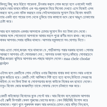
কিন্তু কিছু করে উঠতে পারেননা ,চিৎকার করলে লোক জড়ো হলে ওনাকেই সবাই
দুষবে ৷আর ভাববে মহিলা এক পর-পুরুষকে নিয়ে সিনেমা দেখতে এসে নিজেই এসব
করতে বলে,এখন নাটক করছেন ৷তার সেইঅসহায়তার সুযোগ নিয়ে বিনোদ মাথানি
তার একটা হাত পায়ের তলা থেকে ঢুকিয়ে তার কামানো গুদে রেখে আঙুল ঢোকানোর
চেষ্টা করে ৷
আর বলে ম্যাডাম একবার আপনাকে চোদার সুযোগ দিন যত টাকা চান দেবো ৷
আমার সঙ্গে শোবেনতো আপনাকে আমার মহলে পুরো রাণীর মতন রাখব ৷ বহু চকর-
বাকর আপনার সেবায় হাজির থাকবে ৷ আপনার হুকুমমতো সব যোগাড় দিতে ৷
আর এতো সোনা,জহরৎ পরে থাকবেন যে ,শাড়ীকাপড় পরার দরকার হবেনা ৷ সোনার
আবরণে আপনার এই সোনারবরণ দেহ ; আপনার ডবকা স্তন;কোঁমড়ে সোনারচেনে
হীরা-জহরত ঝুলিয়ে আপনার গুদ-পাছার আড়াল দেবেন ৷ maa chele chodar
golpo
এইসব বলে রেবতীকে লোভ দেখিয়ে ওনার বিছানায় যাবার কথা বলেন ৷আর ওনাকে
বুকে জড়িয়ে ধরে ৷ রেবতী সেই আলিঙ্গনে পিষ্ট হতে হতে বলেন,উনিতো সেধরণের
মহিলা যে নন কিনা টাকা বা সোনাগয়নার জন্য কাউকে নিজের গুদ ছানতে দেবেন ৷
তবুও বিনোদ জোর জবরদস্তি তাকে সোফায় ফেলে চটকাতে শুরু করে ৷
রেবতী মাইজোড়া বিনোদের বুকে লেপ্টে যায় ৷ আর বিনোদ বলে,ম্যাডাম আপনার
এই সেক্সী ফিগারটা কেবল পুরুষের ভোগের জন্য ৷ কেন মিছিমিছি উপোস করে
থাকবেন ৷ প্রাণ খুলে পুরুষসঙ্গ করুন আর গুদভরে চোদন খেয়ে মস্তি নিন;বলে,