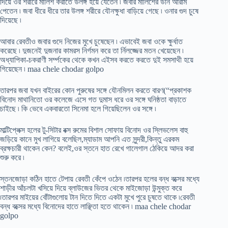
দিয়ে ওর শরীরে মালিশ করাতে উলঙ্গ হয়ে যেতেন ৷ জবার মালিশের উনি আরাম
পেতেন ৷ জবা ধীরে ধীরে তার উলঙ্গ শরীরে যৌনক্ষুধা বাড়িয়ে গেছে ৷ ওনার গুদ চুষে
দিয়েছে ৷
আবার রেবতীও জবার গুদে নিজের মুখে চুষেছেন ৷ এভাবেই জবা ওকে ক্ষুর্ধাত
করেছে ৷ দুজনেই দুজনার কামরস নির্গমন করে তা র্নিলজ্জের মতন খেয়েছেন ৷
অধ্যাপিকা-চকরাণী সর্ম্পকের থেকে কখন এইসব করতে করতে দুই সমসাথী হয়ে
গিয়েছেন ৷ maa chele chodar golpo
তারপর জবা যখন বাইরের কোন পুরুষের সঙ্গে যৌনমিলন করতে বারণ(“প্রকাশক
বিনোদ মাথানিতো ওর কলেজে এসে গত দুমাস ধরে ওর সঙ্গে ঘনিষ্ঠতা বাড়াতে
চাইছে ৷ কি ভেবে একবারতো সিনেমা হলে গিয়েছিলেন ওর সঙ্গে ৷
মাল্টিপ্লেক্স হলের টু-সিটার বক্স রুমের বিশাল সোফায় বিনোদ ওর স্লিভলেস বাহু
জড়িয়ে কানে মুখ লাগিয়ে বলেছিল,ম্যাডাম আপনি এত সুন্দরী,কিন্তু এরকম
ব্রক্ষচারী থাকেন কেন? বলেই,ওর স্তনে হাত রেখে গালেগাল ঠেকিয়ে আদর করা
শুরু করে ৷
স্তনজোড়া কঠিন হাতে টেপায় রেবতী কেঁপে ওঠেন ৷তারপর হলের বন্ধ বক্সের মধ্যে
শাড়ীর আঁচলটা খসিয়ে দিয়ে ব্লাউজের ভিতর থেকে মাইজোড়া উন্মুক্ত করে
৷তারপর মাইয়ের বোঁটাগুলোয় টান দিতে দিতে একটা মুখে পুরে চুষতে থাকে ৷রেবতী
বন্ধ বক্সের মধ্যে বিনোদের হাতে লাঞ্ছিতা হতে থাকেন ৷ maa chele chodar
golpo