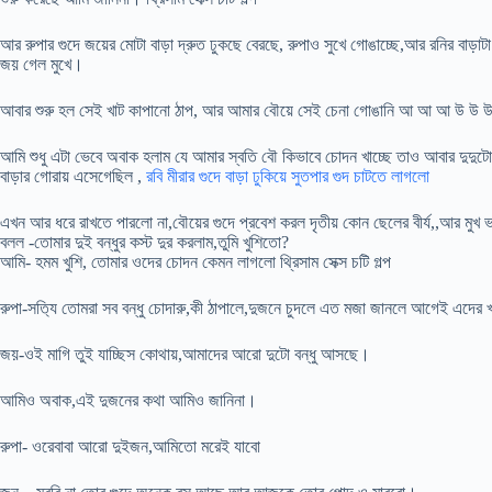
আর রুপার গুদে জয়ের মোটা বাড়া দ্রুত ঢুকছে বেরছে, রুপাও সুখে গোঙাচ্ছে,আর রনির বাড়া
জয় গেল মুখে।
আবার শুরু হল সেই খাট কাপানো ঠাপ, আর আমার বৌয়ে সেই চেনা গোঙানি আ আ 
আমি শুধু এটা ভেবে অবাক হলাম যে আমার স্বতি বৌ কিভাবে চোদন খাচ্ছে তাও আবার দুদু
বাড়ার গোরায় এসেগেছিল ,
রবি মীরার গুদে বাড়া ঢুকিয়ে সুতপার গুদ চাটতে লাগলো
এখন আর ধরে রাখতে পারলো না,বৌয়ের গুদে প্রবেশ করল দৃতীয় কোন ছেলের বীর্য,,আর মুখ ভ
বলল -তোমার দুই বন্ধুর কস্ট দুর করলাম,তুমি খুশিতো?
আমি- হমম খুশি, তোমার ওদের চোদন কেমন লাগলো থ্রিসাম সেক্স চটি গল্প
রুপা-সত‍্যি তোমরা সব বন্ধু চোদারু,কী ঠাপালে,দুজনে চুদলে এত মজা জানলে আগেই এদের 
জয়-ওই মাগি তুই যাচ্ছিস কোথায়,আমাদের আরো দুটো বন্ধু আসছে।
আমিও অবাক,এই দুজনের কথা আমিও জানিনা।
রুপা- ওরেবাবা আরো দুইজন,আমিতো মরেই যাবো