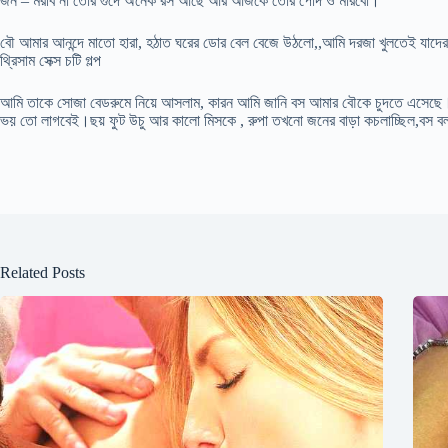
জন – মরবি না তোর গুদে অনেক রস আছে আর আজকে তোর পোদ ও মারবো।
বৌ আমার আনন্দে মাতো হারা, হঠাত ঘরের ডোর বেল বেজে উঠলো,,আমি দরজা খুলতেই যাদে
থ্রিসাম সেক্স চটি গল্প
আমি তাকে সোজা বেডরুমে নিয়ে আসলাম, কারন আমি জানি বস আমার বৌকে চুদতে এসেছে। ব
ভয় তো লাগবেই।ছয় ফুট উচু আর কালো মিসকে , রুপা তখনো জনের বাড়া কচলাচ্ছিল,বস ব
Related Posts