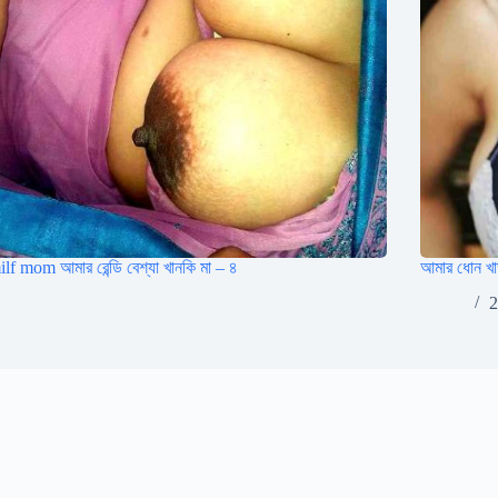
lf mom আমার রেন্ডি বেশ্যা খানকি মা – ৪
আমার ধোন খা