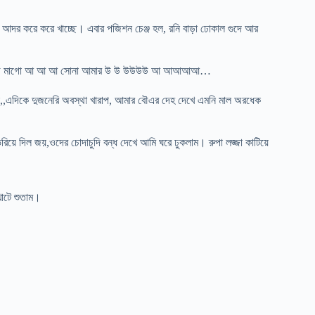
টা আদর করে করে খাচ্ছে। এবার পজিশন চেঞ্জ হল, রনি বাড়া ঢোকাল গুদে আর
আ উ উ উ মাগো আ আ আ সোনা আমার উ উ উউউউ আ আআআআ…
টো,,এদিকে দুজনেরি অবস্থা খারাপ, আমার বৌএর দেহ দেখে এমনি মাল অরধেক
রিয়ে দিল জয়,ওদের চোদাচুদি বন্ধ দেখে আমি ঘরে ঢুকলাম। রুপা লজ্জা কাটিয়ে
খাটে শুতাম।