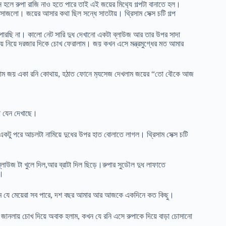
হলে রুপা রাজি নাও হতে পারে তাই এই জয়ের মিথ‍্যে গল্পটা বানাতে হল।
াজলো। জয়ের আসার কথা ছিল সন্ধে সাতটায়। থ্রিসাম সেক্স চটি গল্প
রছি না। কালো নেট সারি দুধ দেখানো একটা ব্লাউজ আর তার উপর সাদা
য়ে নিয়ে দরজার দিকে চোখ ফেরালাম। জয় কখন এসে মন্ত্রমুগ্ধের মত আমার
লাম জয় একা রনি কোথায়, হঠাত ফোনে ম‍্যসেজ দেখলাম জয়ের “তো বৌকে আজ
া যেন দেখাছে।
কটু পরে আচলটা নামিয়ে দুধের উপর হাত বোলাতে লাগল। থ্রিসাম সেক্স চটি
লাউজ টা খুলে দিল,আর ব্রাটা দিল ছিড়ে।রুপার সুডৌল দুধ লাফাতে
ে।
লাম যে মেয়েরা সব পারে, দশ বছর আমার আর আজকে একদিনে কত কিছু।
 জানলায় চোখ দিয়ে অবাক হলাম, কখন যে রনি এসে রুপাকে দিয়ে বাড়া চোসানো