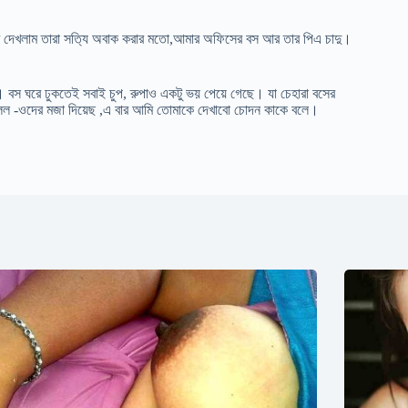
র দেখলাম তারা সত‍্যি অবাক করার মতো,আমার অফিসের বস আর তার পিএ চাদু।
স ঘরে ঢুকতেই সবাই চুপ, রুপাও একটু ভয় পেয়ে গেছে। যা চেহারা বসের
লল -ওদের মজা দিয়েছ ,এ বার আমি তোমাকে দেখাবো চোদন কাকে বলে।