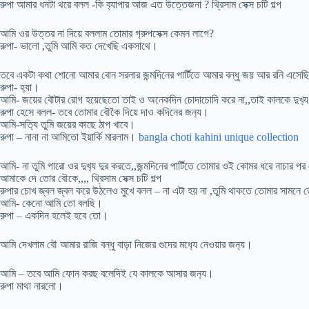
রুপা আমার ধনটা থরে বলল -কি ব‍্যাপার আজ এত উত্তেজনা ? থ্রিসাম সেক্স চটি গল্প
আমি ওর উত্তর না দিয়ে বললাম তোমার গ‍‌্রুপসেক্স কেমন লাগে?
রুপা- ভালো ,তুমি আমি কত দেখেছি একসাথে।
তবে একটা কথা শোনো আমার বোন সরলার জন্মদিনের পার্টিতে আমার বন্ধু জয় আর রনি এসে
রুপা- হ‍্যা।
আমি- জয়ের বৌটার রোগ হয়েছেতো তাই ও অনেকদিন চোদাচোদি করে না,,তাই কালকে দুখ‍্
রুপা হেসে বলল- তবে তোমার বৌকৈ দিয়ে দাও কদিনের জন‍্য।
আমি-সত‍্যি তুমি জয়ের কাছে ঠাপ খাবে।
রুপা – নানা না আমিতো ইয়ার্কি মারলাম।
bangla choti kahini unique collection
আমি- না তুমি পারো ওর দুখ‍্য দুর করতে,,জন্মদিনের পার্টিতে তোমার ওই কোমর ধরে নাচার 
আমাকে দে তোর বৌকে,,,, থ্রিসাম সেক্স চটি গল্প
রুপার চোখ জ্বল জ্বল করে উঠলেও মুখে বলল – না এটা হয় না ,তুমি থাকতে তোমার সামনে তো
আমি- কেনো আমি তো বলছি।
রুপা – একদিন হলেই হবে তো।
আমি দেখলাম বৌ আমার রাজি বন্ধু বাড়া নিজের গুদের মধ‍্যে নেওয়ার জন‍্য।
আমি – তবে আমি ফোন করছ বলেদিই যে কালকে আসার জন‍্য।
রুপা মাথা নারলো।