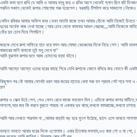
একটা কথা বলে রাখি যে আমি ও আমার বন্ধু জয় ও রনির আগে থেকেই প্লান ছিল বাট তিনজন 
পরদিন সকাল থেকেই রুপার গোছগাছ শুরু হয়েগেল। ঘরবাড়ি টিপটাপ করে সাজালো।নিজেও স
সেদিন রবিবার আমার অফিস বন্ধ।যখন সাতটা বাজে তখন আমার বৌকে আমি নিজেই চিনতে পা
দুধের অর্ধেক খাজ দেখা যাচ্ছে।আর চোখ থেকে কামনার আগুন বেরচ্ছে,,,আমি নিজেকে মানি
বৌর দুধ চোখ দিয়ে গিলছিল।
জয়কে দেখে রুপা লাফিয়ে হাত ধরে বসল আর সোজা বেডরুমের দিকে নিয়ে গেল। আমি ভাব
বাজারের মাগি বানাবো তুই শুধু দেখে যা”
আমি বুঝলাম রুপার গুদে আজ চোদনের বন‍্যা বইবে।
আমি আস্তে আস্তে ওদের ঘরের কাছে গিয়ে দেখি রুপাকে কোলে বসিয়ে জয় ফোনে কী একট
কিছুক্ষন পর বৌ আমার ফোনটা ধরল আর জয়ের হাতের খেলা শুরু হল প্রথম পেট পরে গলা ও এ
গল্প
রুপার ও সেক্স উঠে গেল, সেও ফোন রেখে কাজে মনযোগ দিল। এদিকে রুপার কাপর মাটিতে,ব্
লাগলো,আর জয় কি করবে বুঝতে পারছে না একবার দুধ খাছে,কখনো কামরাচ্ছে,কখনো চাপছ
আমি আর দেখতে পারলাম না ,,আমার বাড়াটা বড় হয়ে ফুলে উঠেছে, ছাদে এসে ভাবতে লাগ
ভাবতে ভাবতে আবার ঘরের দিকে এগোলাম। এবার চি‌‌তকার শুনলাম,ওও বাবা গো ও মা গো,।
শুরু করেছে আমি জানিনা। থ্রিসাম সেক্স চটি গল্প