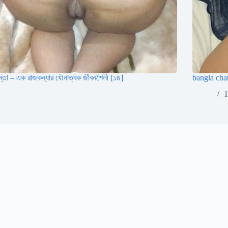
কান্তা – এক রাজকন্যার যৌনাত্বক জীবনশৈলী [১৪]
bangla chati