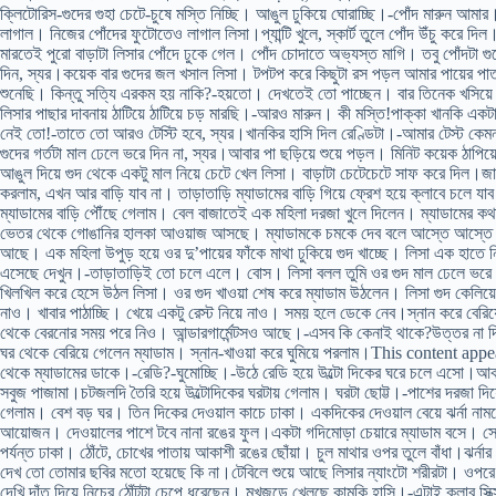
ক্লিটোরিস-গুদের গুহা চেটে-চুষে মস্তি নিচ্ছি। আঙুল ঢুকিয়ে ঘোরাচ্ছি।-পোঁদ মারু
লাগাল। নিজের পোঁদের ফুটোতেও লাগাল লিসা।প্যান্টি খুলে, স্কার্ট তুলে পোঁদ উঁচু করে 
মারতেই পুরো বাড়াটা লিসার পোঁদে ঢুকে গেল। পোঁদ চোদাতে অভ্যস্ত মাগি। তবু পোঁদটা গ
দিন, স্যর।কয়েক বার গুদের জল খসাল লিসা। টপটপ করে কিছুটা রস পড়ল আমার পায়ের 
শুনেছি। কিন্তু সত্যি এরকম হয় নাকি?-হয়তো। দেখতেই তো পাচ্ছেন। বার তিনেক খসিয়ে 
লিসার পাছার দাবনায় ঠাটিয়ে ঠাটিয়ে চড় মারছি।-আরও মারুন। কী মস্তি!পাক্কা খানকি একটা!
নেই তো!-তাতে তো আরও টেস্টি হবে, স্যর।খানকির হাসি দিল রেণ্ডিটা।-আমার টেস্ট কেম
গুদের গর্তটা মাল ঢেলে ভরে দিন না, স্যর।আবার পা ছড়িয়ে শুয়ে পড়ল। মিনিট কয়েক ঠাপিয়
আঙুল দিয়ে গুদ থেকে একটু মাল নিয়ে চেটে খেল লিসা। বাড়াটা চেটেচেটে সাফ করে দিল।জ
করলাম, এখন আর বাড়ি যাব না। তাড়াতাড়ি ম্যাডামের বাড়ি গিয়ে ফ্রেশ হয়ে ক্লাবে চলে যা
ম্যাডামের বাড়ি পৌঁছে গেলাম। বেল বাজাতেই এক মহিলা দরজা খুলে দিলেন। ম্যাডামের 
ভেতর থেকে গোঙানির হালকা আওয়াজ আসছে। ম্যাডামকে চমকে দেব বলে আস্তে আস্তে দ
আছে। এক মহিলা উপুড় হয়ে ওর দু’পায়ের ফাঁকে মাথা ঢুকিয়ে গুদ খাচ্ছে। লিসা এক হাত
এসেছে দেখুন।-তাড়াতাড়িই তো চলে এলে। বোস। লিসা বলল তুমি ওর গুদ মাল ঢেলে ভরে দি
খিলখিল করে হেসে উঠল লিসা। ওর গুদ খাওয়া শেষ করে ম্যাডাম উঠলেন। লিসা গুদ কেলিয়ে
নাও। খাবার পাঠাচ্ছি। খেয়ে একটু রেস্ট নিয়ে নাও। সময় হলে ডেকে নেব।স্নান করে বেরি
থেকে বেরনোর সময় পরে নিও। আন্ডারগার্মেন্টসও আছে।-এসব কি কেনাই থাকে?উত্তর না দ
ঘর থেকে বেরিয়ে গেলেন ম্যাডাম। স্নান-খাওয়া করে ঘুমিয়ে পরলাম।This content ap
থেকে ম্যাডামের ডাকে।-রেডি?-ঘুমোচ্ছি।-উঠে রেডি হয়ে উল্টো দিকের ঘরে চলে এসো।আকাশী 
সবুজ পাজামা।চটজলদি তৈরি হয়ে উল্টোদিকের ঘরটায় গেলাম। ঘরটা ছোট্ট।-পাশের দরজা দি
গেলাম। বেশ বড় ঘর। তিন দিকের দেওয়াল কাচে ঢাকা। একদিকের দেওয়াল বেয়ে ঝর্না না
আয়োজন। দেওয়ালের পাশে টবে নানা রঙের ফুল।একটা গদিমোড়া চেয়ারে ম্যাডাম বসে। সোন
পর্যন্ত ঢাকা। ঠোঁটে, চোখের পাতায় আকাশী রঙের ছোঁয়া। চুল মাথার ওপর তুলে বাঁধা।ঝর্ন
দেখ তো তোমার ছবির মতো হয়েছে কি না।টেবিলে শুয়ে আছে লিসার ন্যাংটো শরীরটা। ওপরে 
দেখি দাঁত দিয়ে নিচের ঠোঁটটা চেপে ধরেছেন। মুখজুড়ে খেলছে কামুকি হাসি।-এটাই ক্লাব সিক