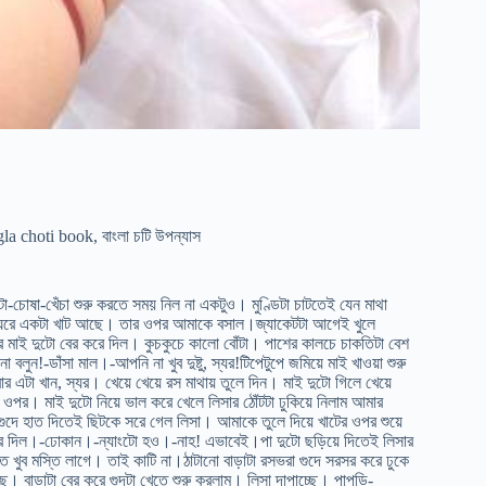
la choti book
,
বাংলা চটি উপন্যাস
ষা-খেঁচা শুরু করতে সময় নিল না একটুও। মুণ্ডিটা চাটতেই যেন মাথা
না।ঘরে একটা খাট আছে। তার ওপর আমাকে বসাল।জ্যাকেটটা আগেই খুলে
করে মাই দুটো বের করে দিল। কুচকুচে কালো বোঁটা। পাশের কালচে চাকতিটা বেশ
ুন!-ডাঁসা মাল।-আপনি না খুব দুষ্টু, স্যর!টিপেটুপে জমিয়ে মাই খাওয়া শুরু
র এটা খান, স্যর। খেয়ে খেয়ে রস মাথায় তুলে দিন। মাই দুটো গিলে খেয়ে
ওপর। মাই দুটো নিয়ে ভাল করে খেলে লিসার ঠোঁটটা ঢুকিয়ে নিলাম আমার
ে গুদে হাত দিতেই ছিটকে সরে গেল লিসা। আমাকে তুলে দিয়ে খাটের ওপর শুয়ে
বের করে দিল।-ঢোকান।-ন্যাংটো হও।-নাহ! এভাবেই।পা দুটো ছড়িয়ে দিতেই লিসার
ে খুব মস্তি লাগে। তাই কাটি না।ঠাটানো বাড়াটা রসভরা গুদে সরসর করে ঢুকে
ছে। বাড়াটা বের করে গুদটা খেতে শুরু করলাম। লিসা দাপাচ্ছে। পাপড়ি-