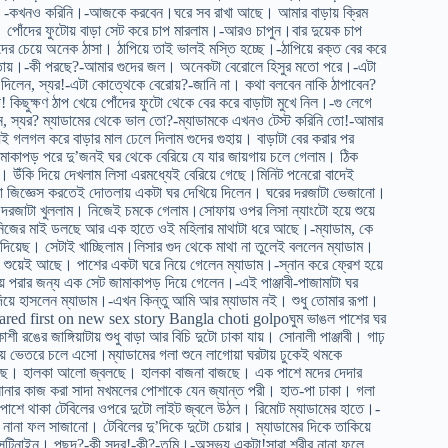
ন আমার।-কখনও করিনি।-আজকে করবেন।ঘরে সব রাখা আছে। আমার বাড়ায় ক্রিম
দিল। পোঁদের ফুটোয় বাড়া সেট করে চাপ মারলাম।-আরও চাপুন।বার দুয়েক চাপ
ুদের চেয়ে অনেক ঠাসা। ঠাপিয়ে তাই ভালই মস্তি হচ্ছে।-ঠাপিয়ে রক্ত বের করে
পাতায়।-কী পরছে?-আমার গুদের জল। অনেকটা বেরোলে হিসুর মতো পরে।-এটা
দিলেন, স্যর!-এটা কোত্থেকে বেরোয়?-জানি না। কথা বলবেন নাকি ঠাপাবেন?
 কিছুক্ষণ ঠাপ খেয়ে পোঁদের ফুটো থেকে বের করে বাড়াটা মুখে নিল।-গু লেগে
ন, স্যর? ম্যাডামের থেকে ভাল তো?-ম্যাডামকে এখনও টেস্ট করিনি তো!-আমার
েই গলগল করে বাড়ার মাল ঢেলে দিলাম গুদের গুহায়। বাড়াটা বের করার পর
ামাকাপড় পরে দু’জনই ঘর থেকে বেরিয়ে যে যার জায়গায় চলে গেলাম। ঠিক
ব। উঁকি দিয়ে দেখলাম লিসা এরমধ্যেই বেরিয়ে গেছে।মিনিট পনেরো বাদেই
কথা জিজ্ঞেস করতেই দোতলায় একটা ঘর দেখিয়ে দিলেন। ঘরের দরজাটা ভেজানো।
রজাটা খুললাম। নিজেই চমকে গেলাম।সোফায় ওপর লিসা ন্যাংটো হয়ে শুয়ে
ে নিজের মাই ডলছে আর এক হাতে ওই মহিলার মাথাটা ধরে আছে।-ম্যাডাম, কে
য়েছ। সেটাই খাচ্ছিলাম।লিসার গুদ থেকে মাথা না তুলেই বললেন ম্যাডাম।
 শুয়েই আছে। পাশের একটা ঘরে নিয়ে গেলেন ম্যাডাম।-স্নান করে ফ্রেশ হয়ে
য়ে পরার জন্য এক সেট জামাকাপড় দিয়ে গেলেন।-এই পাঞ্জাবী-পাজামাটা ঘর
িয়ে হাসলেন ম্যাডাম।-এখন কিন্তু আমি আর ম্যাডাম নই। শুধু তোমার রূপা।
peared first on new sex story Bangla choti golpoঘুম ভাঙল পাশের ঘর
রঙের জাঙ্গিয়াটায় শুধু বাড়া আর বিচি দুটো ঢাকা যায়। সোনালী পাঞ্জাবী। গাঢ়
য়ে ভেতরে চলে এসো।ম্যাডামের গলা শুনে লাগোয়া ঘরটায় ঢুকেই থমকে
মছে। হালকা আলো জ্বলছে। হালকা বাজনা বাজছে। এক পাশে মদের দেদার
ার কাজ করা সাদা মখমলের পোশাকে যেন জ্যান্ত পরী। হাত-পা ঢাকা। গলা
ার পাশে থাকা টেবিলের ওপরে দুটো লাইট জ্বলে উঠল। রিমোট ম্যাডামের হাতে।-
নানা ফল সাজানো। টেবিলের দু’দিকে দুটো চেয়ার। ম্যাডামের দিকে তাকিয়ে
্সটিনাইন। পছন্দ?-কী সুন্দর!-কী?-তুমি।-অসভ্য একটা!সারা শরীর নানা ফলে