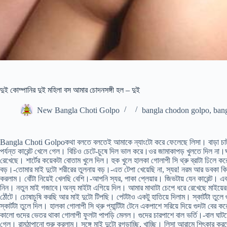
দুই কোম্পানির দুই মহিলা বস আমার চোদনসঙ্গী হল – দুই
New Bangla Choti Golpo
bangla chodon golpo
,
bang
Bangla Choti Golpoকথা বলতে বলতেই আমাকে ন্যাংটো করে ফেলেছে লিসা। বাড়া চাটা-চো
পর্যন্ত কারেন্ট খেলে গেল। বিচিও চেটে-চুষে দিল ভাল করে।ওর জামাকাপড় খুলতে দিল 
রেখেছে। শার্টের কয়েকটা বোতাম খুলে দিল। হুক খুলে হালকা গোলাপী সি থ্রু ব্রাটা ঢিলে 
বড়।-তোমার মাই দুটো শরীরের তুলনায় বড়।-এত টেপা খেয়েছি না, স্যর! নরম আর ডবকা কিনা বল
করলাম। বোঁটা নিয়েই খেলছি বেশি।-আপনি স্যর, পাকা প্লেয়ার। জিভটায় যেন কারেন্ট। এবা
নিন। নতুন মাই গজাবে।অন্য মাইটা এগিয়ে দিল। আমার মাথাটা চেপে ধরে রেখেছে মাইয়ের 
ঠোঁটে। চোষাচুষি করছি আর মাই দুটো টিপছি। পেটটাও একটু হাতিয়ে দিলাম। স্কার্টটা তুল
স্কার্টটা তুলে দিল। হালকা গোলাপী সি থ্রু প্যান্টিটা টেনে একপাশে সরিয়ে দিয়ে গুদটা 
কালো গুদের ভেতর থাকা গোলাপী ফুলটা পাপড়ি মেলল। গুদের চারপাশে বাল ভর্তি।-বাল ঘাটত
গেল। রামঠাপানো শুরু করলাম। সঙ্গে মাই দুটো রগড়াচ্ছি, খাচ্ছি। লিসা আরামে শিৎকার কর