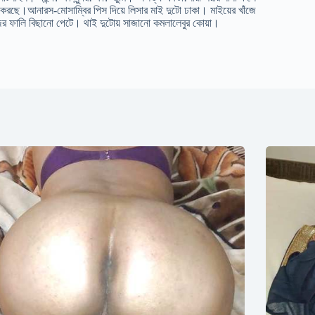
মা করছে।আনারস-মোসাম্বির পিস দিয়ে লিসার মাই দুটো ঢাকা। মাইয়ের খাঁজে
জের ফালি বিছানো পেটে। থাই দুটোয় সাজানো কমলালেবুর কোয়া।