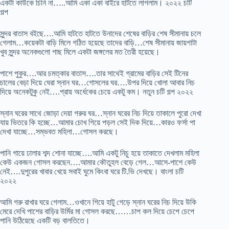
একটা কাউকে চিনি না…..আমি একা একা বাইরে হাটতে লাগলাম। ২০২২ চটি
গল্প
সুন্দর বাতাস বইছে….আমি হাটতে হাটতে উনাদের শেষের বাড়ির শেষ সীমানায় চলে
গেলাম…কয়েকটা বাড়ি মিলে গঠিত হয়েছে তাদের বাড়ি…শেষ সীমানায় জায়গাটা
খুব সুন্দর অনেকগুলো গাছ মিলে একটা জঙ্গলের মত তৈরী হয়েছে।
পাশে পুকুর….আর চমত্কার বাতাস….তার সাথেই গ্রামের বাড়ির সেই টিনের
চালের বেড়া দিয়ে ঘেরা স্নান ঘর…গোসলের ঘর….উপর দিয়ে খোলা আবার নিচ
দিয়ে অনেকটুকু নেই….প্রায় অর্ধেকের চেয়ে একটু কম। নতুন চটি গল্প ২০২২
স্নান ঘরের সাথে জোড়া দেয়া গরুর ঘর…স্নান ঘরের নিচ দিয়ে তাকালে পুরো দেখা
যায় ভিতরে কি হচ্ছে…আমার চোখ গিয়ে পড়ল সেই দিক দিয়ে…কারও ফর্সা পা
দেখা যাচ্ছে…সম্ভবত মহিলা…গোসল করছে।
পানি গায়ে ঢালার শব্দ শোনা যাচ্ছে….আমি একটু নিচু হয়ে তাকাতে দেখলাম মহিলা
কেউ একজন গোসল করছেন….আমার কৌতুহল বেড়ে গেল…আসে-পাশে কেউ
নেই….দুপুরের খাবার খেয়ে সবাই ঘুমে কিংবা ঘরে টি.ভি দেখছে। বাংলা চটি
২০২২
আমি গরু রাখার ঘরে গেলাম…ওখানে গিয়ে হাটু গেড়ে স্নান ঘরের নিচ দিয়ে উকি
মেরে দেখি পাশের বাড়ির উর্মির মা গোসল করছে……চাপ কল দিয়ে চেপে চেপে
পানি উঠিয়েছে একটি বড় বালতিতে।