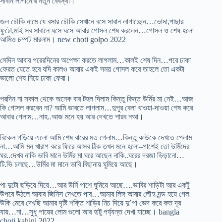
সাবান লাগানোর নতুন বেবস্থা।
জল চৌকি নামে যে বসার চৌকি সেখানে বসে সাবান লাগাচ্ছেন…ভোদা,পাছার
ফুটো,মাই সব সাবানে ঘসে ঘসে আবার গোসল শেষ করলেন…গোসল ও শেষ হলো
আমিও চম্পট মারলাম। new choti golpo 2022
সেদিন আবার পরেরদিনের অপেক্ষা করতে লাগলাম…কালই শেষ দিন…পরে ঢাকা
ফেরত যেতে হবে যদি কালও আবার একই সময় গোসল করে তাহলে তো একটা
ভালো শেষ নিয়ে ঢাকা ফেরা।
পরদিন না সকাল থেকে অনেক বার টহল দিলাম কিন্তু কিন্ত উর্মির মা নেই…আজ
কি গোসল করবেন না? আমি ভাবতে লাগলাম…দুপুর বেলা খাওয়া-দাওয়া শেষ করে
আবার গেলাম…নাহ..আজ মনে হয় আর দেখতে পারব নআ।
বিকেল গড়িয়ে এলো আমি শেষ বারের মত গেলাম…কিন্তু কাউকে দেখতে পেলাম
না…আমি মন খারাপ করে ফিরে আসব ঠিক তখন মনে হলো–পাশেই তো উর্মিদের
ঘর..দেখব নাকি ভাবি মানে উর্মির মা ঘরে আছেন নাকি..ঘরের দরজা ভিড়ানো…
টি.ভি চলছে…উর্মির মা মানে ভাবি বিছানায় ঘুমিয়ে আছে।
পা দুটো ছড়িয়ে দিয়ে…আর উর্মি পাশে ঘুমিয়ে আছে….ভাবির শাড়িটা আর একটু
উপরে উঠলে আবার জিনিস দেখতে পাব…আমার লিঙ্গ আবার লৌহ-দন্ড হয়ে গেল
উকি মেরে দেখছি আমার দৃষ্টি শক্তি শাড়ির নিচ দিয়ে দু’পা ভেদ করে কত দূর
যায়…না…সুধু পায়ের লোম গুলো আর হাটু পর্য্যন্ত দেখা যাচ্ছে। bangla
choti kahini 2022