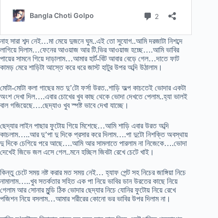
নাহ সারা শব্দ নেই…মা মেয়ে দুজনে ঘুম..এই তো সুযোগ..আমি দরজাটা নিশব্দে
লাগিয়ে দিলাম…ফেনের আওয়াজ আর টি.ভির আওয়াজ হচ্ছে….আমি ভাবির
পায়ের সামনে গিয়ে দাড়ালাম…আমার হার্ট-বিট আবার বেড়ে গেল…দাতে ফাট
কামড় মেরে শাড়িটা আস্তে করে ধরে জাস্ট হাটুর উপর অব্দি উঠালাম।
মোটা-মোটা কলা গাছের মত দু’টো ফর্সা উরত..শাড়ি অল্প কাচতেই ভোদার একটা
অংশ দেখা দিল….এবার চোখের খুব কাছ থেকে ভোদা দেখতে পেলাম..হ্যা ভালই
বাল গজিয়েছে….ছেদ্যাও খুব স্পষ্ট ভাবে দেখা যাচ্ছে।
ছেদ্যার লাইন পাছার ফুটোয় গিয়ে মিশেছে…আমি শাড়ি এবার উরত অব্দি
কাচলাম…..আর দু’পা দু দিকে প্রসার করে দিলাম….পা দুটো নিশক্তি অবস্থায়
দু দিকে চেগিয়ে পরে আছে….আমি আর সামলাতে পারলাম না নিজেকে….ভোদা
দেখেই জিভে জল এসে গেল..মনে হচ্ছিল জিবটা রেখে চেটে খাই।
কিন্তু চেটে সময় নষ্ট করার মত সময় নেই… হ্যাফ পেন্ট সহ নিচের জাঙ্গিয়া নিচে
নামালাম…..খুব সতর্কতার সহিত এক পা নিয়ে ভাবির ডান উরতের কাছে নিয়ে
গেলাম আর সোনার মুন্ডি ঠিক ভোদার ছেদ্যার নিচে যোনির ফুটোয় নিয়ে রেখে
পজিশন নিয়ে বসলাম…আমার শরীরের কোনো ভর ভাবির উপর দিলাম না।