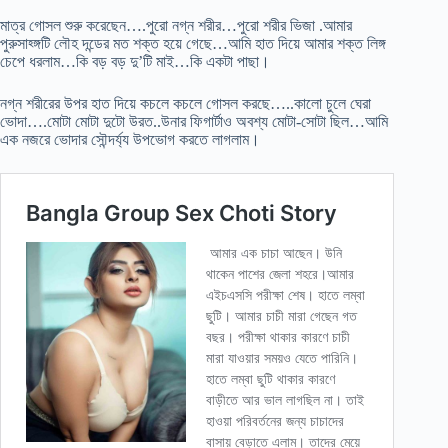
মাত্র গোসল শুরু করেছেন….পুরো নগ্ন শরীর…পুরো শরীর ভিজা .আমার
পুরুসাহ্ঙ্গটি লৌহ দন্ডের মত শক্ত হয়ে গেছে…আমি হাত দিয়ে আমার শক্ত লিঙ্গ
চেপে ধরলাম…কি বড় বড় দু’টি মাই…কি একটা পাছা।
নগ্ন শরীরের উপর হাত দিয়ে কচলে কচলে গোসল করছে…..কালো চুলে ঘেরা
ভোদা….মোটা মোটা দুটো উরত..উনার ফিগার্টাও অবশ্য মোটা-সোটা ছিল…আমি
এক নজরে ভোদার সৌন্দর্য্য উপভোগ করতে লাগলাম।