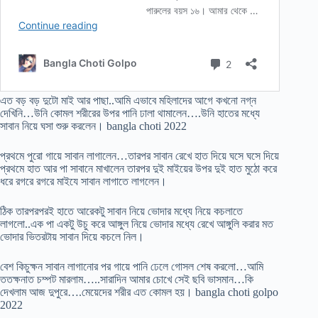
এত বড় বড় দুটো মাই আর পাছা..আমি এভাবে মহিলাদের আগে কখনো নগ্ন
দেখিনি…উনি কোমল শরীরের উপর পানি ঢালা থামালেন….উনি হাতের মধ্যে
সাবান নিয়ে ঘসা শুরু করলেন। bangla choti 2022
প্রথমে পুরো গায়ে সাবান লাগালেন…তারপর সাবান রেখে হাত দিয়ে ঘসে ঘসে দিয়ে
প্রথমে হাত আর পা সাবানে মাখালেন তারপর দুই মাইয়ের উপর দুই হাত মুঠো করে
ধরে রগরে রগরে মাইযে সাবান লাগাতে লাগলেন।
ঠিক তারপরপরই হাতে আরেকটু সাবান নিয়ে ভোদার মধ্যে নিয়ে কচলাতে
লাগলো..এক পা একটু উচু করে আঙ্গুল নিয়ে ভোদার মধ্যে রেখে আঙ্গুলি করার মত
ভোদার ভিতরটায় সাবান দিয়ে কচলে নিল।
বেশ কিচুক্ষন সাবান লাগানোর পর গায়ে পানি ঢেলে গোসল শেষ করলো…আমি
ততক্ষনাত চম্পট মারলাম…..সারাদিন আমার চোখে সেই ছবি ভাসমান…কি
দেখলাম আজ দুপুরে….মেয়েদের শরীর এত কোমল হয়। bangla choti golpo
2022