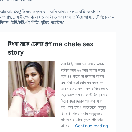
আর আর একটু ভিতরে অন্ধকার…আমি আমার সোনা-বাবাজিকে হাতাতে
লাগলাম….যাই শেষ বারের মত ভাবির ভোদার সাক্ষাত দিয়ে আসি….উর্মিকে ডাক
দিলাম।উর্মি,উর্মি,এই পিচ্চি; ঘুমিয়ে পরেছিস?