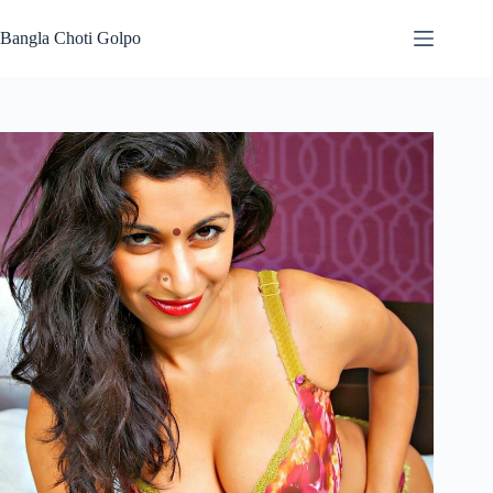
Skip
to
Bangla Choti Golpo
content