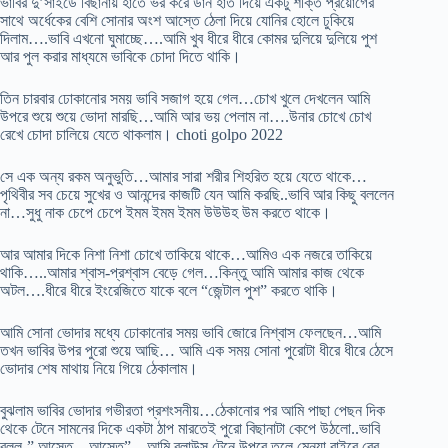
ভাবির দু’সাইডে বিছানায় হাতে ভর করে ডান হাত দিয়ে একটু শক্তি প্রয়োগের
সাথে অর্ধেকের বেশি সোনার অংশ আস্তে ঠেলা দিয়ে যোনির হোলে ঢুকিয়ে
দিলাম….ভাবি এখনো ঘুমাচ্ছে….আমি খুব ধীরে ধীরে কোমর দুলিয়ে দুলিয়ে পুশ
আর পুল করার মাধ্যমে ভাবিকে চোদা দিতে থাকি।
তিন চারবার ঢোকানোর সময় ভাবি সজাগ হয়ে গেল…চোখ খুলে দেখলেন আমি
উপরে শুয়ে শুয়ে ভোদা মারছি…আমি আর ভয় পেলাম না….উনার চোখে চোখ
রেখে চোদা চালিয়ে যেতে থাকলাম। choti golpo 2022
সে এক অন্য রকম অনুভুতি…আমার সারা শরীর শিহরিত হয়ে যেতে থাকে…
পৃথিবীর সব চেয়ে সুখের ও আনন্দের কাজটি যেন আমি করছি..ভাবি আর কিছু বললেন
না…সুধু নাক চেপে চেপে ইমম ইমম ইমম উউউহ উম করতে থাকে।
আর আমার দিকে নিশা নিশা চোখে তাকিয়ে থাকে…আমিও এক নজরে তাকিয়ে
থাকি…..আমার শ্বাস-প্রশ্বাস বেড়ে গেল…কিন্তু আমি আমার কাজ থেকে
অটল….ধীরে ধীরে ইংরেজিতে যাকে বলে “জেন্টাল পুশ” করতে থাকি।
আমি সোনা ভোদার মধ্যে ঢোকানোর সময় ভাবি জোরে নিশ্বাস ফেলছেন…আমি
তখন ভাবির উপর পুরো শুয়ে আছি… আমি এক সময় সোনা পুরোটা ধীরে ধীরে ঠেসে
ভোদার শেষ মাথায় নিয়ে গিয়ে ঠেকালাম।
বুঝলাম ভাবির ভোদার গভীরতা প্রশংসনীয়…ঠেকানোর পর আমি পাছা পেছন দিক
থেকে টেনে সামনের দিকে একটা ঠাপ মারতেই পুরো বিছানাটা কেপে উঠলো..ভাবি
বলল-” আস্তে,,,,আস্তে”…আমি ব্লাউস টেনে উপরে তুলে মেন্যা বাইরে বের