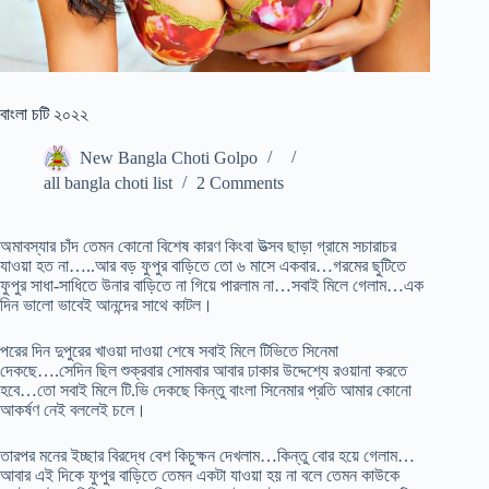
বাংলা চটি ২০২২
New Bangla Choti Golpo
all bangla choti list
2 Comments
অমাবস্যার চাঁদ তেমন কোনো বিশেষ কারণ কিংবা উত্সব ছাড়া গ্রামে সচারাচর
যাওয়া হত না…..আর বড় ফুপুর বাড়িতে তো ৬ মাসে একবার…গরমের ছুটিতে
ফুপুর সাধা-সাধিতে উনার বাড়িতে না গিয়ে পারলাম না…সবাই মিলে গেলাম…এক
দিন ভালো ভাবেই আনন্দের সাথে কাটল।
পরের দিন দুপুরের খাওয়া দাওয়া শেষে সবাই মিলে টিভিতে সিনেমা
দেকছে….সেদিন ছিল শুক্রবার সোমবার আবার ঢাকার উদ্দেশ্যে রওয়ানা করতে
হবে…তো সবাই মিলে টি.ভি দেকছে কিন্তু বাংলা সিনেমার প্রতি আমার কোনো
আকর্ষণ নেই বললেই চলে।
তারপর মনের ইচ্ছার বিরদ্ধে বেশ কিচুক্ষন দেখলাম…কিন্তু বোর হয়ে গেলাম…
আবার এই দিকে ফুপুর বাড়িতে তেমন একটা যাওয়া হয় না বলে তেমন কাউকে