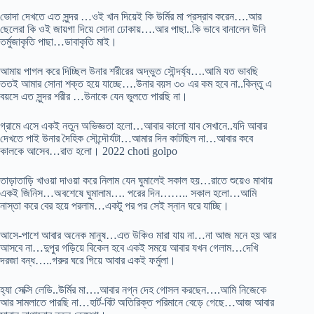
ভোদা দেখতে এত সুন্দর …ওই খান দিয়েই কি উর্মির মা প্রস্রাব করেন….আর
ছেলেরা কি ওই জায়গা দিয়ে সোনা ঢোকায়….আর পাছা..কি ভাবে বানালেন উনি
তর্মুজাকৃতি পাছা…ডাবাকৃতি মাই।
আমায় পাগল করে দিচ্ছিল উনার শরীরের অদ্ভুত সৌন্দর্য্য….আমি যত ভাবছি
ততই আমার সোনা শক্ত হয়ে যাচ্ছে….উনার বয়স ৩০ এর কম হবে না..কিন্তু এ
বয়সে এত সুন্দর শরীর …উনাকে যেন ভুলতে পারছি না।
গ্রামে এসে একই নতুন অভিজ্ঞতা হলো…আবার কালো যাব সেখানে..যদি আবার
দেখতে পাই উনার দৈহিক সৌন্দৌর্যটা…আমার দিন কাটছিল না…আবার কবে
কালকে আসেব…রাত হলো। 2022 choti golpo
তাড়াতাড়ি খাওয়া দাওয়া করে নিলাম যেন ঘুমালেই সকাল হয়…রাতে শুয়েও মাথায়
একই জিনিস…অবশেষে ঘুমালাম…. পরের দিন…….. সকাল হলো…আমি
নাস্তা করে বের হয়ে পরলাম…একটু পর পর সেই স্নান ঘরে যাচ্ছি।
আসে-পাশে আবার অনেক মানুষ…এত উকিও মারা যায় না…না আজ মনে হয় আর
আসবে না…দুপুর গড়িয়ে বিকেল হবে একই সময়ে আবার যখন গেলাম…দেখি
দরজা বন্ধ…..গরুর ঘরে গিয়ে আবার একই ফর্মুলা।
হ্যা সেক্সি লেডি..উর্মির মা….আবার নগ্ন দেহ গোসল করছেন….আমি নিজেকে
আর সামলাতে পারছি না…হার্ট-বিট অতিরিক্ত পরিমানে বেড়ে গেছে…আজ আবার