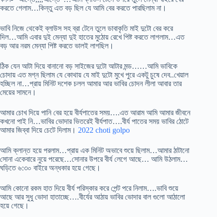
করতে গেলাম…কিন্তু এত বড় ছিল যে আমি বের করতে পারছিলাম না।
ভাবি নিজে থেকেই ব্লাউস সহ ব্রা টেনে তুলে ডাবাকৃতি মাই দুটো বের করে
দিল…আমি এবার দুই মেন্যা দুই হাতের মুঠোয় রেখে পিষ্ট করতে লাগলাম…এত
বড় আর নরম মেন্যা পিষ্ট করতে ভালই লাগছিল।
ঠিক যেন আটা দিয়ে বানানো বড় সাইজের দুটো আটার মন্ড……আমি ভাবিকে
চোদায় এত মগ্ন ছিলাম যে কোথায় যে মাই দুটো মুখে পুরে একটু চুষে দেব..খেয়াল
হচ্ছিল না…প্রায় মিনিট দশেক চলল আমার আর ভাবির চোদন লীলা আবার তার
মেয়ের সামনে।
আমার চোখ দিয়ে পানি বের হয়ে বীর্যপাতের সময়….এত আরাম আমি আমার জীবনে
কখনো পাই নি…ভাবির ভোদার ভিতরেই বীর্যপাত….বীর্য পাতের সময় ভাবির ঠোটে
আমার জিব্বা দিয়ে চেটে দিলাম।
2022 choti golpo
আমি ক্লান্ত হয়ে পরলাম…প্রায় এক মিনিট অভাবে শুয়ে ছিলাম…আমার ঠাটানো
সোনা একেবারে নুয়ে পরেছে…সোনার উপরে বীর্য লেগে আছে… আমি উঠলাম…
ঘড়িতে ৬:৩০ বাইরে অন্ধকার হয়ে গেছে।
আমি কোনো রকম হাত দিয়ে বীর্য পরিস্কার করে পেন্ট পরে নিলাম….ভাবি শুয়ে
আছে আর সুধু ভোদা হাতাচ্ছে….বীর্যের আঠায় ভাবির ভোদার বাল গুলো আঠালো
হয়ে গেছে।