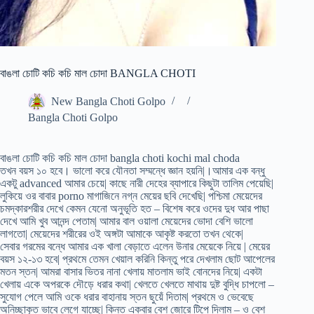
বাঙলা চোটি কচি কচি মাল চোদা BANGLA CHOTI
New Bangla Choti Golpo
Bangla Choti Golpo
বাঙলা চোটি কচি কচি মাল চোদা bangla choti kochi mal choda
তখন বয়স ১০ হবে। ভালো করে যৌনতা সম্মন্ধে জ্ঞান হয়নি|।আমার এক বন্ধু
একটু advanced আমার চেয়ে| কাছে নারী দেহের ব্যাপারে কিছুটা তালিম পেয়েছি|
লুকিয়ে ওর বাবার porno মাগাজিনে নগ্ন মেয়ের ছবি দেখেছি| পশ্চিমা মেয়েদের
চমদ্কারশরীর দেখে কেমন যেনো অনুভূতি হত – বিশেষ করে ওদের দুধ আর পাছা
দেখে আমি খুব আনন্দ পেতাম| আমার বাল ওয়ালা মেয়েদের ভোদা বেশি ভালো
লাগতো| মেয়েদের শরীরের ওই অঙ্গটা আমাকে আকৃষ্ট করতো তখন থেকে|
সেবার গরমের বন্ধে আমার এক খালা বেড়াতে এলেন উনার মেয়েকে নিয়ে | মেয়ের
বয়স ১২-১৩ হবে| প্রথমে তেমন খেয়াল করিনি কিন্তু পরে দেখলাম ছোট আপেলের
মতন স্তন| আমরা বাসার ভিতর নানা খেলায় মাতলাম ভাই বোনদের নিয়ে| একটা
খেলায় একে অপরকে দৌড়ে ধরার কথা| খেলতে খেলতে মাথায় দুষ্ট বুদ্ধি চাপলো –
সুযোগ পেলে আমি ওকে ধরার বাহানায় স্তন ছুয়েঁ দিতাম| প্রথমে ও ভেবেছে
অনিচ্ছাকৃত ভাবে লেগে যাচ্ছে| কিন্ত একবার বেশ জোরে টিপে দিলাম – ও বেশ