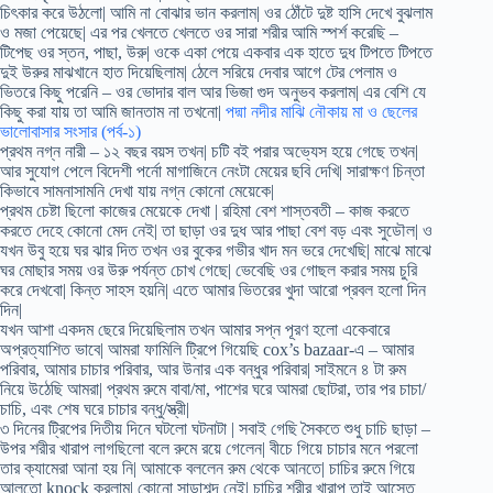
চিৎকার করে উঠলো| আমি না বোঝার ভান করলাম| ওর ঠোঁটে দুষ্ট হাসি দেখে বুঝলাম
ও মজা পেয়েছে| এর পর খেলতে খেলতে ওর সারা শরীর আমি স্পর্শ করেছি –
টিপেছ ওর স্তন, পাছা, উরু| ওকে একা পেয়ে একবার এক হাতে দুধ টিপতে টিপতে
দুই উরুর মাঝখানে হাত দিয়েছিলাম| ঠেলে সরিয়ে দেবার আগে টের পেলাম ও
ভিতরে কিছু পরেনি – ওর ভোদার বাল আর ভিজা গুদ অনুভব করলাম| এর বেশি যে
কিছু করা যায় তা আমি জানতাম না তখনো|
পদ্মা নদীর মাঝি নৌকায় মা ও ছেলের
ভালোবাসার সংসার (পর্ব-১)
প্রথম নগ্ন নারী – ১২ বছর বয়স তখন| চটি বই পরার অভ্যেস হয়ে গেছে তখন|
আর সুযোগ পেলে বিদেশী পর্নো মাগাজিনে নেংটা মেয়ের ছবি দেখি| সারাক্ষণ চিন্তা
কিভাবে সামনাসামনি দেখা যায় নগ্ন কোনো মেয়েকে|
প্রথম চেষ্টা ছিলো কাজের মেয়েকে দেখা | রহিমা বেশ শাস্তবতী – কাজ করতে
করতে দেহে কোনো মেদ নেই| তা ছাড়া ওর দুধ আর পাছা বেশ বড় এবং সুডৌল| ও
যখন উবু হয়ে ঘর ঝার দিত তখন ওর বুকের গভীর খাদ মন ভরে দেখেছি| মাঝে মাঝে
ঘর মোছার সময় ওর উরু পর্যন্ত চোখ গেছে| ভেবেছি ওর গোছল করার সময় চুরি
করে দেখবো| কিন্ত সাহস হয়নি| এতে আমার ভিতরের খুদা আরো প্রবল হলো দিন
দিন|
যখন আশা একদম ছেরে দিয়েছিলাম তখন আমার সপ্ন পূরণ হলো একেবারে
অপ্রত্যাশিত ভাবে| আমরা ফামিলি ট্রিপে গিয়েছি cox’s bazaar-এ – আমার
পরিবার, আমার চাচার পরিবার, আর উনার এক বন্ধুর পরিবার| সাইমনে ৪ টা রুম
নিয়ে উঠেছি আমরা| প্রথম রুমে বাবা/মা, পাশের ঘরে আমরা ছোটরা, তার পর চাচা/
চাচি, এবং শেষ ঘরে চাচার বন্ধু/স্ত্রী|
৩ দিনের ট্রিপের দিতীয় দিনে ঘটলো ঘটনাটা | সবাই গেছি সৈকতে শুধু চাচি ছাড়া –
উপর শরীর খারাপ লাগছিলো বলে রুমে রয়ে গেলেন| বীচে গিয়ে চাচার মনে পরলো
তার ক্যামেরা আনা হয় নি| আমাকে বললেন রুম থেকে আনতে| চাচির রুমে গিয়ে
আলতো knock করলাম| কোনো সাড়াশব্দ নেই| চাচির শরীর খারাপ তাই আস্তে