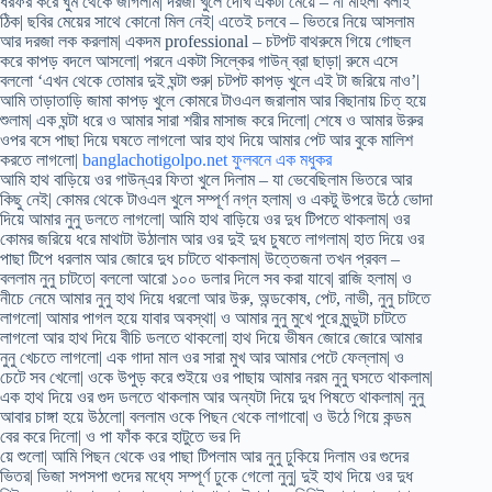
ধরফর করে ঘুম থেকে জাগলাম| দরজা খুলে দেখি একটা মেয়ে – না মহিলা বলাই
ঠিক| ছবির মেয়ের সাথে কোনো মিল নেই| এতেই চলবে – ভিতরে নিয়ে আসলাম
আর দরজা লক করলাম| একদম professional – চটপট বাথরুমে গিয়ে গোছল
করে কাপড় বদলে আসলো| পরনে একটা সিল্কের গাউন্ ব্রা ছাড়া| রুমে এসে
বললো ‘এখন থেকে তোমার দুই ঘন্টা শুরু| চটপট কাপড় খুলে এই টা জরিয়ে নাও’|
আমি তাড়াতাড়ি জামা কাপড় খুলে কোমরে টাওএল জরালাম আর বিছানায় চিত্ হয়ে
শুলাম| এক ঘন্টা ধরে ও আমার সারা শরীর মাসাজ করে দিলো| শেষে ও আমার উরুর
ওপর বসে পাছা দিয়ে ঘষতে লাগলো আর হাথ দিয়ে আমার পেট আর বুকে মালিশ
করতে লাগলো|
banglachotigolpo.net ফুলবনে এক মধুকর
আমি হাথ বাড়িয়ে ওর গাউন্এর ফিতা খুলে দিলাম – যা ভেবেছিলাম ভিতরে আর
কিছু নেই| কোমর থেকে টাওএল খুলে সম্পূর্ণ নগ্ন হলাম| ও একটু উপরে উঠে ভোদা
দিয়ে আমার নুনু ডলতে লাগলো| আমি হাথ বাড়িয়ে ওর দুধ টিপতে থাকলাম| ওর
কোমর জরিয়ে ধরে মাথাটা উঠালাম আর ওর দুই দুধ চুষতে লাগলাম| হাত দিয়ে ওর
পাছা টিপে ধরলাম আর জোরে দুধ চাটতে থাকলাম| উত্তেজনা তখন প্রবল –
বললাম নুনু চাটতে| বললো আরো ১০০ ডলার দিলে সব করা যাবে| রাজি হলাম| ও
নীচে নেমে আমার নুনু হাথ দিয়ে ধরলো আর উরু, অন্ডকোষ, পেট, নাভী, নুনু চাটতে
লাগলো| আমার পাগল হয়ে যাবার অবস্থা| ও আমার নুনু মুখে পুরে মুন্ডুটা চাটতে
লাগলো আর হাথ দিয়ে বীচি ডলতে থাকলো| হাথ দিয়ে ভীষন জোরে জোরে আমার
নুনু খেচতে লাগলো| এক গাদা মাল ওর সারা মুখ আর আমার পেটে ফেল্লাম| ও
চেটে সব খেলো| ওকে উপুড় করে শুইয়ে ওর পাছায় আমার নরম নুনু ঘসতে থাকলাম|
এক হাথ দিয়ে ওর গুদ ডলতে থাকলাম আর অন্যটা দিয়ে দুধ পিষতে থাকলাম| নুনু
আবার চাঙ্গা হয়ে উঠলো| বললাম ওকে পিছন থেকে লাগাবো| ও উঠে গিয়ে কন্ডম
বের করে দিলো| ও পা ফাঁক করে হাটুতে ভর দি
য়ে শুলো| আমি পিছন থেকে ওর পাছা টিপলাম আর নুনু ঢুকিয়ে দিলাম ওর গুদের
ভিতর| ভিজা সপসপা গুদের মধ্যে সম্পূর্ণ ঢুকে গেলো নুনু| দুই হাথ দিয়ে ওর দুধ