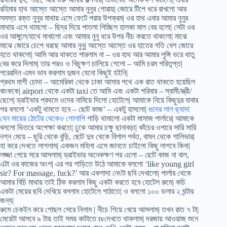
রহিমার হাথ আস্তে আস্তে আমার নুনুর গোরায়| জোরে টিপে ধরে রাখলো আর
সমস্ত রক্ত নুনুর মাথায় এসে ফেটে পরার উপক্রম| ওর হাথ এবার আমার নুনুর
মাথায় এসে থামলো – ছিদ্র দিয়ে পাতলা পিচ্ছিল হালকা মাল বের হলো| সেটা ওর
ওর আঙ্গুলে/হাথে মাখালো এবং আমার নুনু ধরে উপর নীচ করতে থাকলো| মাঝে
মাঝে জোরে চেপে ধরছে আমার নুনু| আস্তে আস্তে ওর হাতের গতি বেশ জোরে
হতে থাকলো| আমি আর থাকতে পারলাম না – ওর হাথ আর আমার লুঙ্গি ভরে ধাতু
বের করে দিলাম| তার পরও ও খিচুক্ষণ চালিয়ে গেলো – আমি চরম পরিতৃপ্ত|
পরেরদিন এমন ভাব করলাম দুজন যেনো কিছুই হইনি|
প্রথম মাগী চোদা – আমেরিকা থেকে ঢাকা আসার পথে এক রাত থাকতে হয়েছিল
বাংককে| airport থেকে একটা taxi তে আমি এবং একটা পরিবার – স্বামী/স্ত্রী/
ছেলে| ড্রাইভার প্রথমে ওদের নামিয়ে দিলো হোটেলে| আমাকে নিয়ে কিছুদুর যাবার
পর বললো ‘একটু থামতে হবে – ছোট কাজ’ – একটু হাসলো|
গুদের লাল ছ্যাদা
যেন মায়ের ঠোটের থেকেও গোলাপি
গাড়ি থামালো একটা মাসাজ পার্লারে| আমাকে
বললো ভিতরে অপেক্ষা করতে| ঢুকে আমার চক্ষু ছানাবড়া| কাঁচের ওপারে সারি সারি
নগ্ন মেয়ে – ছুরি থেকে বুড়ি, ছোট দুধ থেকে বিশাল পর্বত, বামন থেকে গালিভার|
হা করে দেখতে লাগলাম| একজন মহিলা এসে জানতে চাইলো কিছু লাগবে কিনা|
লজ্জা পেয়ে সরে আসলাম| ড্রাইভার অনেকক্ষণ পর এলো – ছোট কাজ না বাল,
এটা ওর কাজের অংশ| এর পর গাড়িতে উঠে আমাকে বললো ‘like young girl
sir? For massage, fuck?’ আর একগাদা নেংটা ছবি দেখালো| পার্লার থেকে
আমার বিচি মাথায় তাই ঠিক করলাম কিছু একটা করতে হবে হোটেল রুমে| কচি
একটা মেয়ের ছবি দেখিয়ে বললাম হোটেলে পাঠাতে| ও বললো ১০০ ডলার ২ ঘন্টার
জন্য|
রুমে চেকইন করে গোছল সেরে নিলাম | নীচে গিয়ে খেয়ে আসলাম| তখন রাত ৭ টা|
মেয়েটা আসবে ৯ টায় তাই সময় কাটাতে tvদেখতে থাকলাম| দরজায় আওয়াজ শুনে