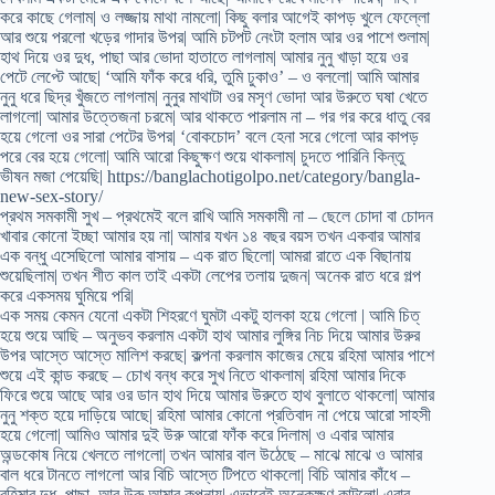
করে কাছে গেলাম| ও লজ্জায় মাথা নামলো| কিছু বলার আগেই কাপড় খুলে ফেল্লো
আর শুয়ে পরলো খড়ের গাদার উপর| আমি চটপট নেংটা হলাম আর ওর পাশে শুলাম|
হাথ দিয়ে ওর দুধ, পাছা আর ভোদা হাতাতে লাগলাম| আমার নুনু খাড়া হয়ে ওর
পেটে লেপ্টে আছে| ‘আমি ফাঁক করে ধরি, তুমি ঢুকাও’ – ও বললো| আমি আমার
নুনু ধরে ছিদ্র খুঁজতে লাগলাম| নুনুর মাথাটা ওর মসৃণ ভোদা আর উরুতে ঘষা খেতে
লাগলো| আমার উত্তেজনা চরমে| আর থাকতে পারলাম না – গর গর করে ধাতু বের
হয়ে গেলো ওর সারা পেটের উপর| ‘বোকচোদ’ বলে হেনা সরে গেলো আর কাপড়
পরে বের হয়ে গেলো| আমি আরো কিছুক্ষণ শুয়ে থাকলাম| চুদতে পারিনি কিন্তু
ভীষন মজা পেয়েছি| https://banglachotigolpo.net/category/bangla-
new-sex-story/
প্রথম সমকামী সুখ – প্রথমেই বলে রাখি আমি সমকামী না – ছেলে চোদা বা চোদন
খাবার কোনো ইচ্ছা আমার হয় না| আমার যখন ১৪ বছর বয়স তখন একবার আমার
এক বন্ধু এসেছিলো আমার বাসায় – এক রাত ছিলো| আমরা রাতে এক বিছানায়
শুয়েছিলাম| তখন শীত কাল তাই একটা লেপের তলায় দুজন| অনেক রাত ধরে গল্প
করে একসময় ঘুমিয়ে পরি|
এক সময় কেমন যেনো একটা শিহরণে ঘুমটা একটু হালকা হয়ে গেলো | আমি চিত্
হয়ে শুয়ে আছি – অনুভব করলাম একটা হাথ আমার লুঙ্গির নিচ দিয়ে আমার উরুর
উপর আস্তে আস্তে মালিশ করছে| কল্পনা করলাম কাজের মেয়ে রহিমা আমার পাশে
শুয়ে এই কান্ড করছে – চোখ বন্ধ করে সুখ নিতে থাকলাম| রহিমা আমার দিকে
ফিরে শুয়ে আছে আর ওর ডান হাথ দিয়ে আমার উরুতে হাথ বুলাতে থাকলো| আমার
নুনু শক্ত হয়ে দাড়িয়ে আছে| রহিমা আমার কোনো প্রতিবাদ না পেয়ে আরো সাহসী
হয়ে গেলো| আমিও আমার দুই উরু আরো ফাঁক করে দিলাম| ও এবার আমার
অন্ডকোষ নিয়ে খেলতে লাগলো| তখন আমার বাল উঠেছে – মাঝে মাঝে ও আমার
বাল ধরে টানতে লাগলো আর বিচি আস্তে টিপতে থাকলো| বিচি আমার কাঁধে –
রহিমার দুধ, পাছা, আর উরু আমার কল্পনায়| এভাবেই অনেকক্ষণ কাটলো| এবার