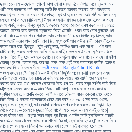
দরজা ঠেললাম – দেখলাম খোলা| আধা খোলা দরজা দিয়ে নিঃশব্দে ঘরে ঢুকলাম| ঘর
খালি আর জানালার পর্দা সরানো| আমি কি করবো ভাববার আগেই হঠাৎ বাথরুমের
দরজা খুলে গেলো| আমার চোখ ছানাবড়া, মুখ হা হয়ে গেলো, আর শর্টসের ভিতর চনু
লোহার রড| সামনে চাচি সম্পূর্ণ উলঙ্গ অবস্থায় বাথরুম থেকে বের হলেন| আমাকে
দেখে একটু অবাক, কিন্ত খুব ছোট ভেবেই হয়তো কোনো চেষ্টা করলেন না ঢাকতে|
আমতা আমতা করে বললাম ‘ক্যামেরা নিতে এসেছি’| প্রাণ ভরে চোখ বুলালাম ওর
সারা শরীরে – উনার শরীর শ্যামলা তার উপর বাদামি রঙের বিশাল বড় নিপল, আর
গাড় খয়েরী রঙের খাড়া বোটা| তার নিচে মসৃণ পেট আর গভীর নাভী| তারও নীচে ঘন
কালো বালে ভরা ত্রিভুজ| ‘তুই একটু দারা, আমিও যাবো এক সাথে’ – এই বলে
চাচি কাপড় পরতে লাগলেন| আমি দাড়িয়ে দাড়িয় দেখলাম উনাকে| সুটকেস থেকে
কাপড় নিতে উবু হয়ে আমাকে দেখালেন তার সুঠাম পাছা আর বালে ভরা ফোলা ফাঁপা
ভোদা| প্রথমে পরলেন ব্রা, তারপর একে একে পেন্টি আর সালোয়ার কামিজ| তারপর
ক্যামেরা নিয়ে ফিরলাম বীচে|
পল্লী সমাজ – Bangla Choti Kahini
প্রথম সঙ্গমের চেষ্টা (ব্যার্থ ) – এই ঘটনার কিছুদিন পরের কথা| রমজানের সময়
গেছি গ্রামে| আমার এক চাচাতো ভাই মালেক আমার সম বয়সী| ওর সাথে সব
ধরনের কথা হয়| কথা প্রসঙ্গে মেয়েদের নিয়ে গল্প হয়| পারার নতুন নার্গিস ভাবি নিয়ে
চটুল গল্প চললো অনেক – সাংঘাতিক একটা মাল| মালেক নাকি ওকে দেখেছে
স্বামীর সাথে চোদাচোদি করতে| আমি জানতে চাইলাম পারার কোনো মেয়ে খেতে
দিবে কিনা| ও বললো আনোয়ারের ছোট বোন বয়স ১২-১৩| ওদের সাথে খেলে,
ঘুরাঘুরি করে| বুক, পাছা, আর ভোদা কাপড়ের উপর থেকে ধরতে দেয়| ‘তুমি শহর
থেকে এসেছ – তোমাকে চুদতে দিতে পারে’| মালেককে বললাম একটু দেখতে|
তখন ভীষন গরম – দুপুরে সবাই লম্বা ঘুম দিতো| একদিন আমি ঘুমাচ্ছিলাম কাচারী
ঘরে এমন সময় মালেক আমাকে জাগালো| ‘চলো, হেনা রাজি হয়েছে|’ আমাকে নিয়ে
গেলো গোয়াল ঘরের ভিতর| অন্ধকারে যখন চোখ একটু ধাতস্ত হলো তখন
দেখলাম একটা মেয়ে এক কোনে বসে আছে| আমাকে রেখে মালেক গায়েব| সাহস