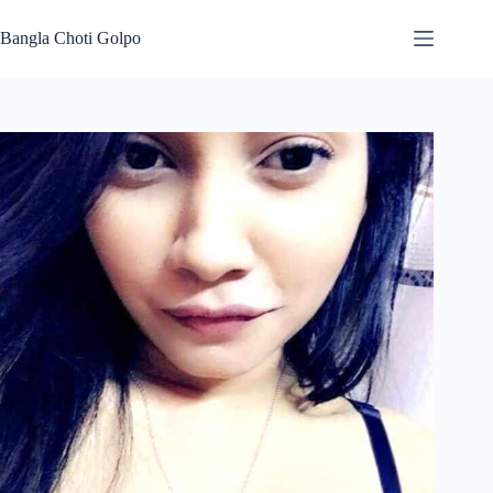
Skip
to
Bangla Choti Golpo
content