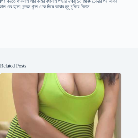
পিষ্ট করতে থাকলাম আর কামর বসালাম পাছার উপর| ১০ মিনিট চোদার পর আবার
মাল বের হলো| কন্ডম খুলে ওকে দিয়ে আবার নুনু চুষিয়ে নিলাম………….
Related Posts