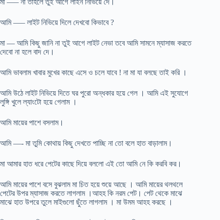
মা —– না তাহলে তুই আগে লাইন নিভিয়ে দে।
আমি —– লাইট নিভিয়ে দিলে দেখবো কিভাবে ?
মা — আমি কিছু জানি না তুই আগে লাইট নেভা তবে আমি সামনে ম্যাসাজ করতে
দেবো না হলে বাদ দে।
আমি ভাবলাম খাবার মুখের কাছে এসে ও চলে যাবে ! না মা যা বলছে তাই করি ।
আমি উঠে লাইট নিভিয়ে দিতে ঘর পুরো অন্ধকার হয়ে গেল । আমি এই সুযোগে
লুঙ্গি খুলে ল্যাংটো হয়ে গেলাম ।
আমি মায়ের পাশে বসলাম।
আমি —- মা তুমি কোথায় কিছু দেখতে পাচ্ছি না তো বলে হাত বাড়ালাম।
মা আমার হাত ধরে পেটের কাছে দিয়ে বললো এই তো আমি নে কি করবি কর।
আমি মায়ের পাশে বসে বুঝলাম মা চিত হয়ে শুয়ে আছে । আমি মায়ের থলথলে
পেটের উপর ম্যাসাজ করতে লাগলাম ।আহহ কি নরম পেট। পেট থেকে মাঝে
মাঝে হাত উপরে তুলে মাইগুলো ছুঁতে লাগলাম । মা উমম আহহ করছে ।