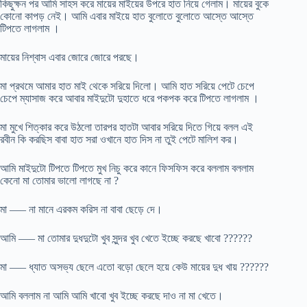
কিছুক্ষন পর আমি সাহস করে মায়ের মাইয়ের উপরে হাত নিয়ে গেলাম। মায়ের বুকে
কোনো কাপড় নেই। আমি এবার মাইয়ে হাত বুলোতে বুলোতে আস্তে আস্তে
টিপতে লাগলাম ।
মায়ের নিশ্বাস এবার জোরে জোরে পরছে।
মা প্রথমে আমার হাত মাই থেকে সরিয়ে দিলো। আমি হাত সরিয়ে পেটে চেপে
চেপে ম্যাসাজ করে আবার মাইদুটো দুহাতে ধরে পকপক করে টিপতে লাগলাম ।
মা মুখে শিত্কার করে উঠলো তারপর হাতটা আবার সরিয়ে দিতে গিয়ে বলল এই
রবীন কি করছিস বাবা হাত সরা ওখানে হাত দিস না তুই পেটে মালিশ কর।
আমি মাইদুটো টিপতে টিপতে মুখ নিচু করে কানে ফিসফিস করে বললাম বললাম
কেনো মা তোমার ভালো লাগছে না ?
মা —– না মানে এরকম করিস না বাবা ছেড়ে দে।
আমি —– মা তোমার দুধদুটো খুব সুন্দর খুব খেতে ইচ্ছে করছে খাবো ??????
মা —– ধ্যাত অসভ্য ছেলে এতো বড়ো ছেলে হয়ে কেউ মায়ের দুধ খায় ??????
আমি বললাম না আমি আমি খাবো খুব ইচ্ছে করছে দাও না মা খেতে।