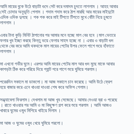
আমি মায়ের বুকে উঠে বাড়াটা গুদে সেট করে দমাদম চুদতে লাগলাম । আহহ আবার
সেই চোদার অনুভূতি পেলাম । গদাম গদাম করে ঠাপ মারছি আর মায়ের মাইদুটো
এদিক ওদিক দুলছে । পক পক করে মাই টিপতে টিপতে মুখে বোঁটা নিয়ে চুষতে
লাগলাম ।
এবার টানা কুড়ি মিনিট ঠাপানোর পর আমার মনে হচ্ছে মাল বের হবে ।মাল ভেতরে
ফলার খুব ইচ্ছা করছে কিন্তু ভয়ে ফেলার সাহস হচ্ছে না । এবার ও বাড়াটা গুদ
থেকে বের করে আমি থকথকে মাল মায়ের পেটের উপর ফেলে পাশে শুয়ে হাঁফাতে
লাগলাম ।
মা এখনো গভীর ঘুমে। এরপর আমি মায়ের পেটের মাল আর গুদ মুছে মাকে আবার
কাপড়টা ঠিক করে পরিয়ে দিয়ে প্যান্ট পরে পাশে শুয়ে ঘুমিয়ে পরলাম।
পরেরদিন সকালে মা ডাকলো। মা আজ সকালে চান করেছে। আমি উঠে ফ্রেশ
হয়ে বাজার করে এনে খাওয়া দাওয়া শেষ করে অফিস গেলাম।
সন্ধ্যাবেলা ফিরলাম। দেখলাম মা আজ খুব সেজেছে। আমার দেওয়া ব্রা ও পরেছে
। রাতে খাওয়ার পর আমি ও মা কিছুক্ষণ গল্প করে শুয়ে পরলাম । আমি আজও
খাবারে ঘুমের ওষুধ মিশিয়ে খাইয়ে দিলাম ।
মা আজ ও ঘুমের ওষুধ খেয়ে ঘুমিয়ে পরলো।