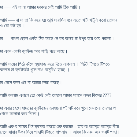
মা —- এই না না আমার দরকার নেই আমি ঠিক আছি।
আমি —- না মা তা কি করে হয় তুমি সারাদিন ধরে এতো খাটা খাটুনি করো তোমার
ও তো কষ্ট হয় ।
মা — পাগল ছেলে একটা ঠিক আছে নে কর বলেই মা উপুর হয়ে শুয়ে পরলো ।
মা এখন একটা ব্লাউজ আর শাড়ি পরে আছে।
আমি মায়ের পিঠে কাঁধে ম্যাসাজ করে দিতে লাগলাম । পিঠটা টিপতে টিপতে
বললাম মা ব্লাউজটা খুলে দাও অসুবিধা হচ্ছে ।
মা হেসে বলল এই না আমার লজ্জা করছে।
আমি বললাম এখানে তো কেউ নেই তাহলে আমার সামনে লজ্জা কিসের ????
মা এবার হেসে সামনের ব্লাউজের হুকগুলো পট পট করে খুলে ফেললো তারপর গা
থেকে আলাদা করে দিলো।
আমি এরপর মায়ের পিঠ ম্যসাজ করতে শুরু করলাম। তারপর আস্তে আস্তে নীচে
নেমে সায়ার উপর দিয়ে পাছাটা টিপতে লাগলাম । আহহ কি নরম আর ভরাট পাছা।