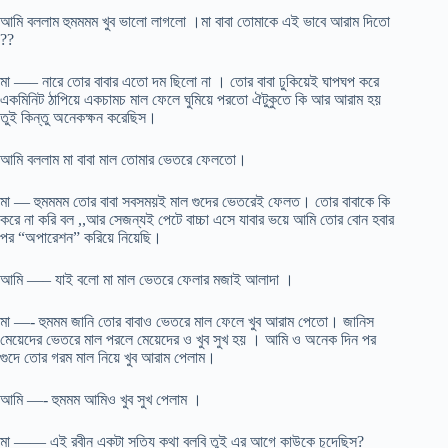
আমি বললাম হুমমমম খুব ভালো লাগলো ।মা বাবা তোমাকে এই ভাবে আরাম দিতো
??
মা —– নারে তোর বাবার এতো দম ছিলো না । তোর বাবা ঢুকিয়েই ঘাপঘপ করে
একমিনিট ঠাপিয়ে একচামচ মাল ফেলে ঘুমিয়ে পরতো ঐটুকুতে কি আর আরাম হয়
তুই কিন্তু অনেকক্ষন করেছিস।
আমি বললাম মা বাবা মাল তোমার ভেতরে ফেলতো।
মা — হুমমমম তোর বাবা সবসময়ই মাল গুদের ভেতরেই ফেলত। তোর বাবাকে কি
করে না করি বল ,,আর সেজন্যই পেটে বাচ্চা এসে যাবার ভয়ে আমি তোর বোন হবার
পর “অপারেশন” করিয়ে নিয়েছি।
আমি —– যাই বলো মা মাল ভেতরে ফেলার মজাই আলাদা ।
মা —- হুমমম জানি তোর বাবাও ভেতরে মাল ফেলে খুব আরাম পেতো। জানিস
মেয়েদের ভেতরে মাল পরলে মেয়েদের ও খুব সুখ হয় । আমি ও অনেক দিন পর
গুদে তোর গরম মাল নিয়ে খুব আরাম পেলাম।
আমি —- হুমমম আমিও খুব সুখ পেলাম ।
মা —— এই রবীন একটা সত্যি কথা বলবি তুই এর আগে কাউকে চুদেছিস?