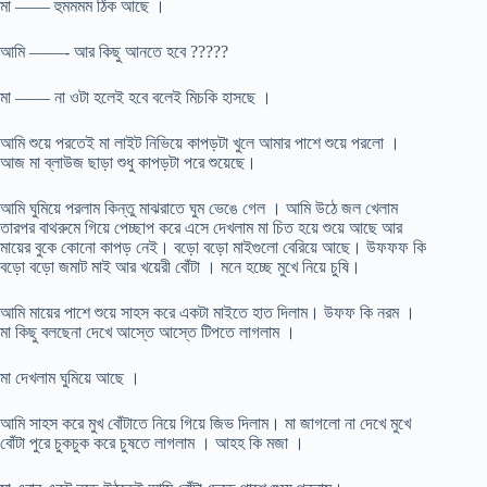
মা —— হুমমমম ঠিক আছে ।
আমি ——- আর কিছু আনতে হবে ?????
মা —— না ওটা হলেই হবে বলেই মিচকি হাসছে ।
আমি শুয়ে পরতেই মা লাইট নিভিয়ে কাপড়টা খুলে আমার পাশে শুয়ে পরলো ।
আজ মা ব্লাউজ ছাড়া শুধু কাপড়টা পরে শুয়েছে।
আমি ঘুমিয়ে পরলাম কিন্তু মাঝরাতে ঘুম ভেঙে গেল । আমি উঠে জল খেলাম
তারপর বাথরুমে গিয়ে পেচ্ছাপ করে এসে দেখলাম মা চিত হয়ে শুয়ে আছে আর
মায়ের বুকে কোনো কাপড় নেই। বড়ো বড়ো মাইগুলো বেরিয়ে আছে। উফফফ কি
বড়ো বড়ো জমাট মাই আর খয়েরী বোঁটা । মনে হচ্ছে মুখে নিয়ে চুষি।
আমি মায়ের পাশে শুয়ে সাহস করে একটা মাইতে হাত দিলাম। উফফ কি নরম ।
মা কিছু বলছেনা দেখে আস্তে আস্তে টিপতে লাগলাম ।
মা দেখলাম ঘুমিয়ে আছে ।
আমি সাহস করে মুখ বোঁটাতে নিয়ে গিয়ে জিভ দিলাম। মা জাগলো না দেখে মুখে
বোঁটা পুরে চুকচুক করে চুষতে লাগলাম । আহহ কি মজা ।