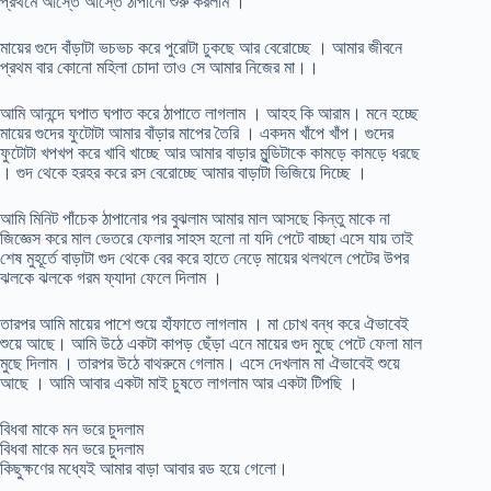
প্রথমে আস্তে আস্তে ঠাপানো শুরু করলাম ।
মায়ের গুদে বাঁড়াটা ভচভচ করে পুরোটা ঢুকছে আর বেরোচ্ছে । আমার জীবনে
প্রথম বার কোনো মহিলা চোদা তাও সে আমার নিজের মা।।
আমি আনন্দে ঘপাত ঘপাত করে ঠাপাতে লাগলাম । আহহ কি আরাম। মনে হচ্ছে
মায়ের গুদের ফুটোটা আমার বাঁড়ার মাপের তৈরি । একদম খাঁপে খাঁপ। গুদের
ফুটোটা খপখপ করে খাবি খাচ্ছে আর আমার বাড়ার মুন্ডিটাকে কামড়ে কামড়ে ধরছে
। গুদ থেকে হরহর করে রস বেরোচ্ছে আমার বাড়াটা ভিজিয়ে দিচ্ছে ।
আমি মিনিট পাঁচেক ঠাপানোর পর বুঝলাম আমার মাল আসছে কিন্তু মাকে না
জিজ্ঞেস করে মাল ভেতরে ফেলার সাহস হলো না যদি পেটে বাচ্ছা এসে যায় তাই
শেষ মুহূর্তে বাড়াটা গুদ থেকে বের করে হাতে নেড়ে মায়ের থলথলে পেটের উপর
ঝলকে ঝলকে গরম ফ্যাদা ফেলে দিলাম ।
তারপর আমি মায়ের পাশে শুয়ে হাঁফাতে লাগলাম । মা চোখ বন্ধ করে ঐভাবেই
শুয়ে আছে। আমি উঠে একটা কাপড় ছেঁড়া এনে মায়ের গুদ মুছে পেটে ফেলা মাল
মুছে দিলাম । তারপর উঠে বাথরুমে গেলাম। এসে দেখলাম মা ঐভাবেই শুয়ে
আছে । আমি আবার একটা মাই চুষতে লাগলাম আর একটা টিপছি ।
বিধবা মাকে মন ভরে চুদলাম
বিধবা মাকে মন ভরে চুদলাম
কিছুক্ষণের মধ্যেই আমার বাড়া আবার রড হয়ে গেলো।