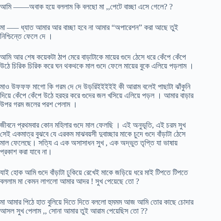
আমি ——অবাক হয়ে বললাম কি বলছো মা ,,পেটে বাচ্ছা এসে গেলে? ?
মা —– ধ্যাত আমার আর বাচ্ছা হবে না আমার “অপারেশন” করা আছে তুই
নিশ্চিন্তে ফেলে দে ।
আমি আর শেষ কয়েকটা ঠাপ মেরে বাড়াটাকে মায়ের গুদে ঠেসে ধরে কেঁপে কেঁপে
উঠে চিরিক চিরিক করে ঘন থকথকে মাল গুদে ফেলে মায়ের বুকে এলিয়ে পড়লাম ।
মাও উফফফ মাগো কি গরম দে দে উড়রিইইইইই কী আরাম বলেই পাছাটা ঝাঁকুনি
দিয়ে কেঁপে কেঁপে উঠে হরহর করে গুদের জল খসিয়ে এলিয়ে পড়ল । আমার বাড়ার
উপর গরম জলের পরশ পেলাম ।
জীবনে প্রথমবার কোন মহিলার গুদে মাল ফেলছি । এই অনুভূতি, এই চরম সুখ
সেই একমাত্র বুঝবে যে এরকম মাঝবয়সী দুবাচ্ছার মাকে চুদে গুদে বাঁড়াটা ঠেসে
মাল ফেলেছে। সত্যি এ এক অসাসাধন সুখ , এক অদ্ভুত তৃপ্তি যা ভাষায়
প্রকাশ করা যাবে না।
যাই হোক আমি গুদে বাঁড়াটা ঢুকিয়ে রেখেই মাকে জড়িয়ে ধরে মাই টিপতে টিপতে
বললাম মা কেমন লাগলো আমার আদর ! সুখ পেয়েছে তো ?
মা আমার পিঠে হাত বুলিয়ে দিতে দিতে বললো হুমমম আজ আমি তোর কাছে চোদার
আসল সুখ পেলাম ,, সোনা আমার তুই আরাম পেয়েছিস তো ??