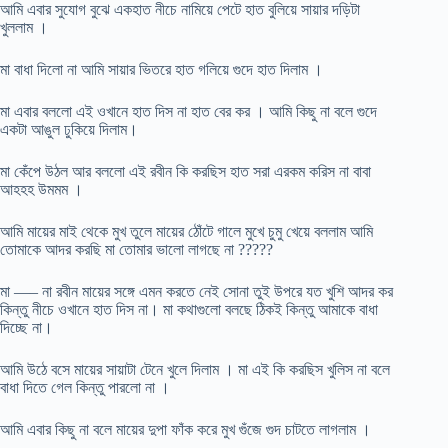
আমি এবার সুযোগ বুঝে একহাত নীচে নামিয়ে পেটে হাত বুলিয়ে সায়ার দড়িটা
খুললাম ।
মা বাধা দিলো না আমি সায়ার ভিতরে হাত গলিয়ে গুদে হাত দিলাম ।
মা এবার বললো এই ওখানে হাত দিস না হাত বের কর । আমি কিছু না বলে গুদে
একটা আঙুল ঢুকিয়ে দিলাম।
মা কেঁপে উঠল আর বললো এই রবীন কি করছিস হাত সরা এরকম করিস না বাবা
আহহহ উমমম ।
আমি মায়ের মাই থেকে মুখ তুলে মায়ের ঠোঁটে গালে মুখে চুমু খেয়ে বললাম আমি
তোমাকে আদর করছি মা তোমার ভালো লাগছে না ?????
মা —– না রবীন মায়ের সঙ্গে এমন করতে নেই সোনা তুই উপরে যত খুশি আদর কর
কিন্তু নীচে ওখানে হাত দিস না। মা কথাগুলো বলছে ঠিকই কিন্তু আমাকে বাধা
দিচ্ছে না।
আমি উঠে বসে মায়ের সায়াটা টেনে খুলে দিলাম । মা এই কি করছিস খুলিস না বলে
বাধা দিতে গেল কিন্তু পারলো না ।
আমি এবার কিছু না বলে মায়ের দুপা ফাঁক করে মুখ গুঁজে গুদ চাটতে লাগলাম ।