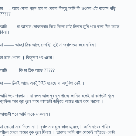
মা —- আরে বোকা পছন্দ হবে না কেনো কিন্তু আমি কি ওগুলো এই বয়েসে পড়ি
?????
আমি —– মা আসলে দোকানদার দিয়ে দিলো তাই নিলাম তুমি পরে বলো ঠিক আছে
কিনা।
মা —— আচ্ছা ঠিক আছে দেখছি! তুই না জ্বালাতন করে মারিস।
মা চলে গেলো । কিছুক্ষণ পর এলো।
আমি —— কি মা ঠিক আছে ?????
মা —- ঠিকই আছে একটু টাইট হয়েছে ও অসুবিধা নেই ।
আমি শুয়ে পরলাম। মা বলল আজ খুব ঘুম পাচ্ছে জানিস বলেই মা কাপড়টা খুলে
ব্লাউজ আর ব্রা খুলে গায়ে কাপড়টা জড়িয়ে আমার পাশে শুয়ে পরলো ।
আধঘন্টা পরে আমি মাকে ডাকলাম।
মা কোনো সারা দিলো না । বুঝলাম ওষুধে কাজ হয়েছে। আমি মায়ের শাড়ির
আঁচল ফেলে মায়ের বুক খুলে দিলাম । তারপর আমি পাশ থেকেই মাইয়ের একটা