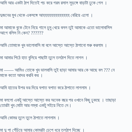
আমি আর একটা ঠাপ দিতেই পচ করে গরম রসাল সুড়ঙ্গে বাড়াটা ঢুকে গেল ।
দুজনের মুখ থেকে একসঙ্গে আহহহহহহহহহহহহহ বেরিয়ে এলো ।
মা আমাকে বুকে টেনে নিয়ে গালে চুমু খেয়ে বলল তুই আমাকে এতো ভালোবাসিস
আগে বলিস নি কেন? ??????
আমি তোমাকে খুব ভালোবাসি মা বলে আস্তে আস্তে ঠাপানো শুরু করলাম ।
মা আমার পিঠে হাত বুলিয়ে পাছাটা তুলে তলঠাপ দিতে লাগল ।
মা —— আমিও তোকে খুব ভালবাসি তুই ছাড়া আমার আর কে আছে বল ??? নে
মাকে কতো আদর করবি কর ।
আমি হাতের উপর ভর দিয়ে ঘপাত ঘপাত করে ঠাপাতে লাগলাম ।
মা বললো একটু আস্তে আস্তে কর অনেক বছর পর ওখানে কিছু ঢুকছে । তাছাড়া
তোরটা খুব মোটা আর লম্বা একটু সইয়ে নিতে দে।
আমি কোমর তুলে তুলে ঠাপাতে লাগলাম ।
মা দু পা পেঁচিয়ে আমার কোমরটা চেপে ধরে তলঠাপ দিচ্ছে ।