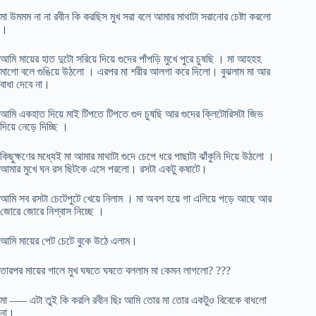
মা উমমম না না রবীন কি করছিস মুখ সরা বলে আমার মাথাটা সরানোর চেষ্টা করলো
।
আমি মায়ের হাত দুটো সরিয়ে দিয়ে গুদের পাঁপড়ি মুখে পুরে চুষছি । মা আহহহ
মাগো বলে গুঙিয়ে উঠলো । এরপর মা শরীর আলগা করে দিলো। বুঝলাম মা আর
বাধা দেবে না।
আমি একহাত দিয়ে মাই টিপতে টিপতে গুদ চুষছি আর গুদের ক্লিটোরিসটা জিভ
দিয়ে নেড়ে দিচ্ছি ।
কিছুক্ষণের মধ্যেই মা আমার মাথাটা গুদে চেপে ধরে পাছাটা ঝাঁকুনি দিয়ে উঠলো ।
আমার মুখে ঘন রস ছিটকে এসে পরলো। রসটা একটু কষাটে।
আমি সব রসটা চেটেপুটে খেয়ে নিলাম । মা অবশ হয়ে গা এলিয়ে পড়ে আছে আর
জোরে জোরে নিশ্বাস নিচ্ছে ।
আমি মায়ের পেট চেটে বুকে উঠে এলাম।
তারপর মায়ের গালে মুখ ঘষতে ঘষতে বললাম মা কেমন লাগলো? ???
মা —– এটা তুই কি করলি রবীন ছিঃ আমি তোর মা তোর একটুও বিবেকে বাধলো
না।