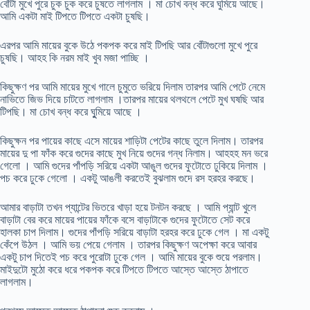
বোঁটা মুখে পুরে চুক চুক করে চুষতে লাগলাম । মা চোখ বন্ধ করে ঘুমিয়ে আছে।
আমি একটা মাই টিপতে টিপতে একটা চুষছি।
এরপর আমি মায়ের বুকে উঠে পকপক করে মাই টিপছি আর বোঁটাগুলো মুখে পুরে
চুষছি। আহহ কি নরম মাই খুব মজা পাচ্ছি ।
কিছুক্ষণ পর আমি মায়ের মুখে গালে চুমুতে ভরিয়ে দিলাম তারপর আমি পেটে নেমে
নাভিতে জিভ দিয়ে চাটতে লাগলাম ।তারপর মায়ের থলথলে পেটে মুখ ঘষছি আর
টিপছি। মা চোখ বন্ধ করে ঘুুমিয়ে আছে ।
কিছুক্ষন পর পায়ের কাছে এসে মায়ের শাড়িটা পেটের কাছে তুলে দিলাম। তারপর
মায়ের দু পা ফাঁক করে গুদের কাছে মুখ নিয়ে গুদের গন্ধ নিলাম। আহহহ মন ভরে
গেলো । আমি গুদের পাঁপড়ি সরিয়ে একটা আঙুল গুদের ফুটোতে ঢুকিয়ে দিলাম ।
পচ করে ঢুকে গেলো । একটু আঙলী করতেই বুঝলাম গুদে রস হরহর করছে।
আমার বাড়াটা তখন প্যান্টের ভিতরে খাড়া হয়ে টনটন করছে । আমি প্যান্ট খুলে
বাড়াটা বের করে মায়ের পায়ের ফাঁকে বসে বাড়াটাকে গুদের ফুটোতে সেট করে
হালকা চাপ দিলাম। গুদের পাঁপড়ি সরিয়ে বাড়াটা হরহর করে ঢুকে গেল । মা একটু
কেঁপে উঠল । আমি ভয় পেয়ে গেলাম । তারপর কিছুক্ষণ অপেক্ষা করে আবার
একটু চাপ দিতেই পচ করে পুরোটা ঢুকে গেল । আমি মায়ের বুকে শুয়ে পরলাম।
মাইদুটো মুঠো করে ধরে পকপক করে টিপতে টিপতে আস্তে আস্তে ঠাপাতে
লাগলাম।