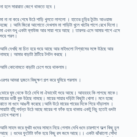
না হলে সারারাত জেগে থাকতে হবে ।
মা না না করে শেষে উঠে শাড়ি খুলতে লাগলো । হাতের চুড়ির টুংটাং আওয়াজ
হচ্ছে । আমি জিরো আলোতে দেখলাম মা শাড়িটা খুলে খাটের পাশে রেখে দিলো।
মা এখন শুধু একটা ব্লাউজ আর সায়া পরে আছে । তারপর এসে আমার পাশে এসে
শুয়ে পরল।
আমি দেখছি মা চিত হয়ে শুয়ে আছে আর মাইগুলো নিশ্বাসের সঙ্গে উঠছে আর
নামছে। আমার বাড়াটা ঠাটিয়ে টনটন করছে ।
আমি কোনোমতে বাড়াটা চেপে শুয়ে থাকলাম।
এরপর আমরা দুজনে কিছুক্ষণ গল্প করে ঘুমিয়ে পরলাম ।
ভোরে ঘুম থেকে উঠে দেখি মা ঐভাবেই শুয়ে আছে। আহহহহ কি লাগছে মাকে।
মায়ের ভারী বুক উঠছে নামছে। মায়ের সায়ার দড়িটা কিছুটা খোলা। মনে হচ্ছে
রাতে মা গুদে আঙলী করেছে।আমি উঠে মায়ের পায়ের দিকে গিয়ে দাঁড়ালাম ।
সায়াটা হাঁটু পর্যন্ত উঠে আছে মায়ের পা ফাঁক হয়ে থাকায় একটু নিচু হতেই গুদটা
চোখে পরলো।
আমি সাহস করে মুখটা গুদের সামনে নিয়ে গেলাম দেখি গুদে চারপাশে অল্প কিছু চুল
আছে । গুদের ফুটোটা ফাঁক হয়ে কিছু রস জমে আছে।। একটা ঝাঁঝালো সোঁদা