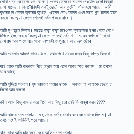
সোঁদা গন্ধ বেরোচ্ছে গুদ থেকে । গুদের ভেতরের মাংসল দেওয়াল গুলো কিছুটা
দেখা যাচ্ছে । ক্লিটোরিসটা একটু ছোটো আর ফুটোটা ফাঁক হয়ে আছে ।আমি
বুঝলাম মা চোদন জ্বালায় ভুগছে।এইসব দেখে আমার এখন মাকে খুব চোদার ইচ্ছা
করছে কিন্তু মা জেগে গেলেই সর্বনাশ হয়ে যাবে ।
আমি মুখ তুলে নিলাম। মায়ের বড়ো বড়ো মাইগুলো ব্লাউজের উপর থেকে দেখে
টিপতে ইচ্ছা করছে কিন্তু মা জেগে গেলেই সর্বনাশ । মায়ের ব্লাউজটা ছেঁড়া
দেখলাম আর পাশে পরে থাকা কাপড়টা ও পুরানো আর অল্প ছেঁড়া ।
আমি ভাবলাম আজই কাজ থেকে ফেরার পথে মায়ের জন্য কিছু কাপড় কিনবো।
যাই হোক আমি বাথরুমে গিয়ে ফ্রেশ হয়ে এসে আবার শুয়ে পরলাম। মা তখনো
শুয়ে আছে।
আমি ঘুমিয়ে পরলাম। ঘুম ভাঙলো মায়ের ডাকে । সকালে মা আমাকে ডেকে চা
দিলো আর বললো
রবীন আজ কিছু বাজার করে নিয়ে আয় কিছু তো নেই কি রান্না করব ????
আমি বাজার চলে গেলাম। মাছ মাংস সবজি বাজার করে এনে মাকে দিলাম। মা
তখনো সেই শাড়িটাই পরে আছে।
যাই হোক আমি চান করে খেয়ে অফিস চলে গেলাম।