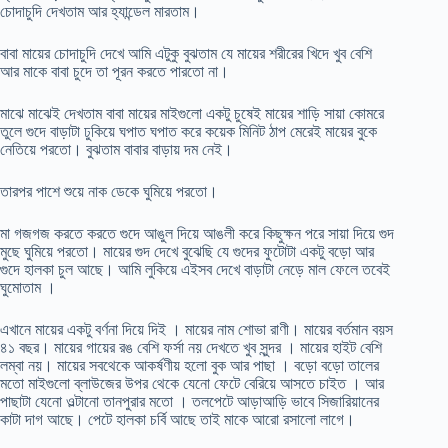
চোদাচুদি দেখতাম আর হ্যান্ডেল মারতাম।
বাবা মায়ের চোদাচুদি দেখে আমি এটুকু বুঝতাম যে মায়ের শরীরের খিদে খুব বেশি
আর মাকে বাবা চুদে তা পূরন করতে পারতো না।
মাঝে মাঝেই দেখতাম বাবা মায়ের মাইগুলো একটু চুষেই মায়ের শাড়ি সায়া কোমরে
তুলে গুদে বাড়াটা ঢুকিয়ে ঘপাত ঘপাত করে কয়েক মিনিট ঠাপ মেরেই মায়ের বুকে
নেতিয়ে পরতো। বুঝতাম বাবার বাড়ায় দম নেই।
তারপর পাশে শুয়ে নাক ডেকে ঘুমিয়ে পরতো।
মা গজগজ করতে করতে গুদে আঙুল দিয়ে আঙলী করে কিছুক্ষন পরে সায়া দিয়ে গুদ
মুছে ঘুমিয়ে পরতো। মায়ের গুদ দেখে বুঝেছি যে গুদের ফুটোটা একটু বড়ো আর
গুদে হালকা চুল আছে। আমি লুকিয়ে এইসব দেখে বাড়াটা নেড়ে মাল ফেলে তবেই
ঘুমোতাম ।
এখানে মায়ের একটু বর্ণনা দিয়ে দিই । মায়ের নাম শোভা রাণী। মায়ের বর্তমান বয়স
৪১ বছর। মায়ের গায়ের রঙ বেশি ফর্সা নয় দেখতে খুব সুন্দর । মায়ের হাইট বেশি
লম্বা নয়। মায়ের সবথেকে আকর্ষণীয় হলো বুক আর পাছা । বড়ো বড়ো তালের
মতো মাইগুলো ব্লাউজের উপর থেকে যেনো ফেটে বেরিয়ে আসতে চাইত । আর
পাছাটা যেনো ওল্টানো তানপুরার মতো । তলপেটে আড়াআড়ি ভাবে সিজারিয়ানের
কাটা দাগ আছে। পেটে হালকা চর্বি আছে তাই মাকে আরো রসালো লাগে।