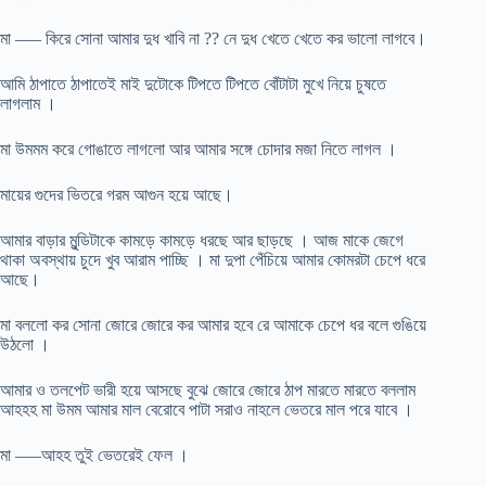
মা —– কিরে সোনা আমার দুধ খাবি না ?? নে দুধ খেতে খেতে কর ভালো লাগবে।
আমি ঠাপাতে ঠাপাতেই মাই দুটোকে টিপতে টিপতে বোঁটাটা মুখে নিয়ে চুষতে
লাগলাম ।
মা উমমম করে গোঙাতে লাগলো আর আমার সঙ্গে চোদার মজা নিতে লাগল ।
মায়ের গুদের ভিতরে গরম আগুন হয়ে আছে।
আমার বাড়ার মুন্ডিটাকে কামড়ে কামড়ে ধরছে আর ছাড়ছে । আজ মাকে জেগে
থাকা অবস্থায় চুদে খুব আরাম পাচ্ছি । মা দুপা পেঁচিয়ে আমার কোমরটা চেপে ধরে
আছে।
মা বললো কর সোনা জোরে জোরে কর আমার হবে রে আমাকে চেপে ধর বলে গুঙিয়ে
উঠলো ।
আমার ও তলপেট ভারী হয়ে আসছে বুঝে জোরে জোরে ঠাপ মারতে মারতে বললাম
আহহহ মা উমম আমার মাল বেরোবে পাটা সরাও নাহলে ভেতরে মাল পরে যাবে ।
মা —–আহহ তুই ভেতরেই ফেল ।