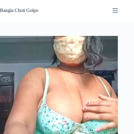
Skip
to
Bangla Choti Golpo
content