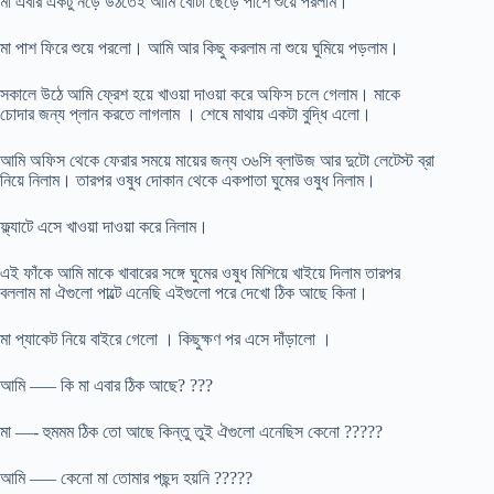
মা এবার একটু নড়ে উঠতেই আমি বোঁটা ছেড়ে পাশে শুয়ে পরলাম।
মা পাশ ফিরে শুয়ে পরলো। আমি আর কিছু করলাম না শুয়ে ঘুমিয়ে পড়লাম।
সকালে উঠে আমি ফ্রেশ হয়ে খাওয়া দাওয়া করে অফিস চলে গেলাম। মাকে
চোদার জন্য প্লান করতে লাগলাম । শেষে মাথায় একটা বুদ্ধি এলো।
আমি অফিস থেকে ফেরার সময়ে মায়ের জন্য ৩৬সি ব্লাউজ আর দুটো লেটেস্ট ব্রা
নিয়ে নিলাম। তারপর ওষুধ দোকান থেকে একপাতা ঘুমের ওষুধ নিলাম।
ফ্ল্যাটে এসে খাওয়া দাওয়া করে নিলাম।
এই ফাঁকে আমি মাকে খাবারের সঙ্গে ঘুমের ওষুধ মিশিয়ে খাইয়ে দিলাম তারপর
বললাম মা ঐগুলো পাল্টে এনেছি এইগুলো পরে দেখো ঠিক আছে কিনা।
মা প্যাকেট নিয়ে বাইরে গেলো । কিছুক্ষণ পর এসে দাঁড়ালো ।
আমি —– কি মা এবার ঠিক আছে? ???
মা —- হুমমম ঠিক তো আছে কিন্তু তুই ঐগুলো এনেছিস কেনো ?????
আমি —– কেনো মা তোমার পছন্দ হয়নি ?????