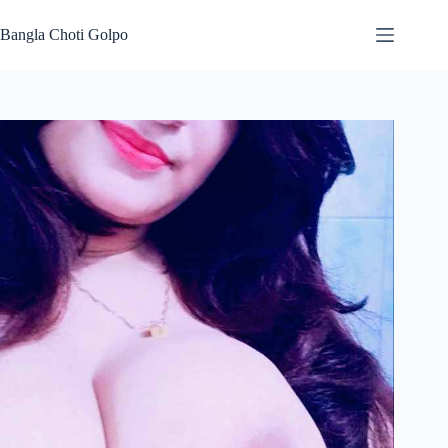
Skip
to
Bangla Choti Golpo
content