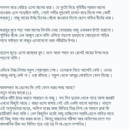
গলগল করে বেরিয়ে এলো মালের ধারা। যে ফুটো দিয়ে পৃথিবীর প্রথম আলো
হাওয়ায় এসে পড়েছিল নাফি, শ্বেই গভীর সুড়ঙ্গেই চালান করে দিলো লক্ষ কোটি
শুক্রাণু। নাজু মায়ের উর্বর ডিমের খোঁজে রাওয়ানা দিলো ছেলে নাফির বীর্যের ধারা।
জরায়ুর মুখে পড়া গরম মালের ফিনকি দেয়া ফোয়ারায় নাজু একরকম হুঁশই হারালো।
পুটকির খাঁজে এক আঙ্গুল রেখে নাফি এলিয়ে পড়লো দুমড়ানো মোচড়ানো শাড়ির
সাথে ঘর্মাক্ত মা নাজুর এলোমেলো নরম শরীরটার উপর।
দুচোখ জুড়ে এলো রাজ্যের ঘুম। গুদে আধা শক্ত ধন রেখেই মায়ের উপর শুয়ে
পড়লো নাফি।
এদিকে নিরা-নিশার স্কুল প্রোগ্রাম শেষ। ওদেরকে নিতে আসেনি কেউ। ওদের
আব্বু-আম্মু কেউ না। ওরা কাঁদছে। স্কুল থেকে আম্মুর মোবাইলে ফোন দিচ্ছে।
কামাসক্ত মা-ছেলের কি সেই ফোন ধরার সময় আছে?
নতুন পথের যাত্রা (১)
ঘড়ির কাঁটা ঠাহর করতে পারছেন না নাজু। গত দিন দুয়েক থেকে গায়ে আসা জ্বরটা
এখনো কিছুটা আছে। বাচ্চা গুলো বাসায় নেই এটা একটা ভালো ব্যাপার। নাহলে
এই অসুস্থতার মধ্যে, অফিস ঘরের কাজ মিলিয়ে নিরা-নিশা কে সামলে রাখা কি
চাট্টিখানি কথা নাকি। বেশ কিছুদিন ধরেই নাজু চাচ্ছিলেন স্বামি-ছেলে নাফির সাথে
হট কিছু সময় পার করার জন্য। কিন্তু বাচ্চাদের পরীক্ষা আর অফিসের চাপে গত
মাসখানিক ঠিক মত মিলিত হয়ে ওঠা হয় নি মা-ছেলে দম্পতির।