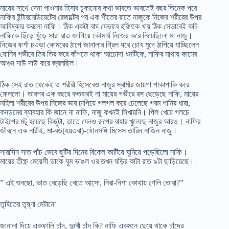
মায়ের সাথে দেনা পাওনার হিসাব চুকানোর কথা ভাবতে ভাবতেই বছর তিনেক পরে
নাফির ইন্টারমেডিয়েটের রেজাল্টের পর এক শীতের রাতে নাজুকে নিজের শরীরের উপর
আবিষ্কার করলো নাফি। ঠিক একটা বাঘ যেভাবে হরিণকে খায় ঠিক সেভাবেই কচি
নাফিকে ছিঁড়ে খুঁড়ে সারা রাত জাগিয়ে কৌমার্য নিজের করে নিয়েছিলো মা নাজু।
নিজের ফর্শা চওড়া কোমরের ঠাপে জানালার গ্রিল ধরে চোখ মুদে ঠাপিয়ে যাচ্ছিলেন
যোনির গভীরে তির তির করে কাঁপতে থাকা আচোদা ধনটিকে, নাফির মাথায় কামের
আগুন দাউ দাউ করে জ্বলছিল।
ঠিক সেই রাত থেকেই ও শরীরী হিসেবেও নাজুর স্বামীর জায়গা পাকাপাকি করে
ফেললো। তারপর এক বছরে কতবারই না মায়ের গভীরে রস ছেড়েছে নাফি, মায়ের
মহিলা শরীরের উপর নিজের ভার চাপিয়ে গলগল করে ঢেলেছে গরম পানির ধারা,
কনডমের ব্যাবহার কি জানে না নাফি, নাজু কখনই সিখায়নি। পিল খেয়ে গলচে
টাইপের মটু হয়েছে কিছুটা, তাতে যেনও রূপের বাহার খুলেছে নাজুর আরও। নাফির
জীবনে এক নারীই, মা-বউ(হয়তবা)-যৌনসঙ্গি মিসেস তারিন নাজিন নাজু।
সারাদিন সাত পাঁচ ভেবে ছুটির দিনের বিকেল কাটিয়ে ঘুমিয়ে পড়েছিলো নাফি।
মায়ের তীক্ষ্ণ মেয়েলী ডাকে ঘুম ভাঙল ওর তখন ঘড়ির কাটা রাত ৯টা ছাড়িয়েছে।
” এই শুনছো, ভাত বেড়েছি খেতে আসো, নিরা-নিশা কোথায় গেলি তোরা?”
তৃষিতের তৃষ্ণা মেটানো
জানালা দিয়ে একফালি চাঁদ, দুঃখী চাঁদ কি? নাফি একমনে ছেয়ে থাকে চাঁদের