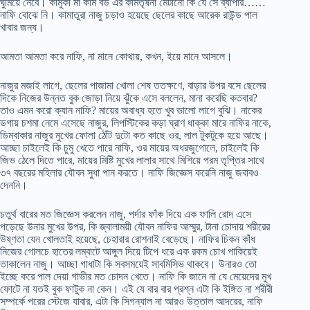
ঘুমিয়ে নেবে। কামুকী মা কাম বউ এর কামতৃষনা মেটানো কি যে সে ব্যাপার……
নাফি বোঝে নি। কামাতুরা নাজু চড়াও হয়েছে ছেলের কাছে আরেক রাউন্ড পাল
খাবার জন্য।
আমতা আমতা করে নাফি, না মানে কোথায়, কখন, ইয়ে মানে আসলে।
নাজুর মজাই লাগে, ছেলের পাজামা খোলা শেষ ততক্ষণে, বাড়ার উপর বসে ছেলের
দিকে নিজের উন্নত বুক জোড়া নিয়ে ঝুঁকে এসে বললেন, মানা করেছি কতবার?
তাও এমন করো ক্যান নাফি? মায়ের অবাধ্য হতে খুব ভালো লাগে বুঝি। নাকের
ডগায় চশমা নেমে এসেছে নাজুর, লিপস্টিকের কড়া ঘ্রাণ ধাক্কা মারে নাফির নাকে,
ডিম্বাকার নাজুর মুখের ফোলা ঠোঁট দুটো কত কাছে ওর, লাল টুকটুকে হয়ে আছে।
আচ্ছা চাইলেই কি চুমু খেতে পারে নাফি, ওর মায়ের অধরজুগোলে, চাইলেই কি
জিভ ঠেলে দিতে পারে, মায়ের মিষ্টি মুখের লালার সাথে মিশিয়ে পরম তৃপ্তির সাথে
৩৭ বছরের মহিলার যৌবন সুধা পান করতে। নাফি জিজ্ঞেস করেনি নাজু জবাবও
দেননি।
চতুর্থ বারের মত জিজ্ঞেস করলেন নাজু, পর্দার ফাঁক দিয়ে এক ফালি রোদ এসে
পড়েছে উনার মুখের উপর, কি জ্বালাময়ী যৌবন নাফির আম্মুর, টানা চোদায় শরীরের
উষ্ণতা যেন খোলতাই হয়েছে, চেহারার রোশনাই বেড়েছে। নাফির চিকন কাঁধ
নিজের গোলচে হাতের লম্বাটে আঙ্গুল দিয়ে টিপে ধরে এক রকম চোখ পাকিয়েই
তাকালেন নাজু। আচ্ছা গাধাটা কি সবসময়েই সাবমিসিভ থাকবে। উনারও তো
ইচ্ছে করে পাল দেয়া গাভীর মত চোদন খেতে। নাফি কি জানে না যে মেয়েদের মুখ
ফোটে না যতই বুক ফাটুক না কেন। এই যে বার বার প্রশ্ন এটা কি ইঙ্গিত না শরীরী
সম্পর্কে পরের স্টেজে যাবার, এটা কি সিগন্যাল না আরও উত্তাল আদরের, নাফি