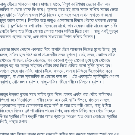
নাজু খেঁচতে থাকলেন সাবান মাখানো হাতে, নিপুণ কারিশমায় ছেলের বাঁড়া আর
নাফিই বা থেমে থাকে কি করে। আন্দাজ করে দুই হাতে সাবান মাখিয়ে মায়ের ভেজা
চুল ছাড়িয়ে নির্লোম মাংসল পিঠে নিজের হাত ডলে ডলে সাবান মাখাতে থাকলো
চুমুর তালে তালে। শিহরিত হয়ে নাজুও এলোমেলো রিদমে খেঁচতে থাকলো ছেলের
বাঁড়া। চুল্পরিমান জায়গা ফাঁকা নিজেদের মাঝে, তার মধ্যেও নাফি মায়ের অল্প চর্বির
পেটের উপর হাত দিয়ে ফেনায় ফেনায় সাবান মাখিয়ে দিয়ে গেল। নাজু একটু দূরত্ব
করলেন ছেলের থেকে, এক হাতে সাওয়ারের স্পিড কমিয়ে দিলেন।
ছেলের মাথার পেছনে একহাত দিয়ে মাথাটা টেনে আনলেন নিজের মুখের উপর, চুমু
চলল, নাফির হাত উঠে এলো মা-জননীর স্তন যুগলে। সেই স্তন, যেটাতে নাফি
খেয়েছে শালদুধ, বেঁচে থেকেছে, ওর বোনেরা থুক্কু মেয়েরা চুষে চুষে খেয়েছে
নাজুর বড় বড় আঙ্গুর সাইজের বোঁটার মাঝ দিয়ে বেরিয়ে আসা সুমিষ্ট সুপেয় দুধ।
এখনো খেয়ে যায় নাফি, সাথে চটকে, কামড়ে, লালায় ভিজিয়ে উত্তেজিত করে
নাজুকে, যা কোন স্বাভাবিক মা-ছেলের কম্ম নয়। এটা একান্তই স্বামীস্ত্রীর গোপন
ব্যাপার, যৌনকলার ব্যাপার, নাজু-নাফির শরীরে শরীরের মিলনের ব্যাপার।
নাজুর উন্নত বুকের সাথে নাফির বুকে মিলে ফেনার একটা ধারা বোঁয়ে নাফিকেও
পিছলা করে দিয়েছিলো। শরীর যেনও আর নেই মাটির উপরে, বাতাসে ভাসছে
প্রাতরাশের ন্যায় চোদনকলায় রত্ত মাদী মা আর তার কচি ছেলে, নাজু উঠিয়ে
দিয়েছেন নিজের দুই পা নাফির পায়ের উপর, এক হাতে নিবিড় করে খেঁচে দিচ্ছেন
উনার স্বামীর যৌন যন্ত্রটি আর অপর প্রান্তে আরেক হাত খেলে বেড়াচ্ছে স্বামীর
পিঠে, পাছার উপরে।
আম্মুর হাত নিজের পাছার কাছে পড়তেই নাফির মনে পড়লো সাবানের স্পর্শ তো ওর