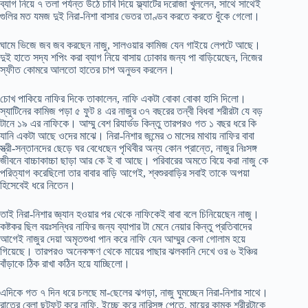
ব্যাগ নিয়ে ৭ তলা পর্যন্ত উঠে চাবি দিয়ে ফ্ল্যাটের দরোজা খুললেন, সাথে সাথেই
গুলির মত যমজ দুই নিরা-নিশা বাসার ভেতর তাণ্ডব করতে করতে ধুঁকে গেলো।
ঘামে ভিজে জব জব করছেন নাজু, সালওয়ার কামিজ যেন গাইয়ে লেপটে আছে।
দুই হাতে সদ্য শপিং করা ব্যাগ নিয়ে বাসায় ঢোকার জন্য পা বাড়িয়েছেন, নিজের
স্ফীত কোমরে আলতো হাতের চাপ অনুভব করলেন।
চোখ পাকিয়ে নাফির দিকে তাকালেন, নাফি একটা বোকা বোকা হাসি দিলো।
স্যাটিনের কামিজ পড়া ৫ ফুট ৪ এর নাজুর ৩৭ বছরের তন্বী বিধবা শরীরটা যে বড়
টানে ১৯ এর নাফিকে। আম্মু বেশ রিযার্ভড কিন্তু তারপরও গত ১ বছর ধরে কি
যানি একটা আছে ওদের মাঝে। নিরা-নিশার জন্মের ৩ মাসের মাথায় নাফির বাবা
স্ত্রী-সন্তানদের ছেড়ে ঘর বেধেছেন পৃথিবীর অন্য কোন প্রান্তে, নাজুর নিঃসঙ্গ
জীবনে বাচ্চাকাচ্চা ছাড়া আর কে ই বা আছে। পরিবারের অমতে বিয়ে করা নাজু কে
পরিত্যাগ করেছিলো তার বাবার বাড়ি আগেই, শ্বশুরবাড়ির সবাই তাকে অপয়া
হিসেবেই ধরে নিতেন।
তাই নিরা-নিশার জ্ঞ্যান হওয়ার পর থেকে নাফিকেই বাবা বলে চিনিয়েছেন নাজু।
কষ্টকর ছিল বয়ঃসন্ধির নাফির জন্য ব্যাপার টা মেনে নেয়ার কিন্তু প্রতিবাদের
আগেই নাজুর দেয়া অমৃতশুধা পান করে নাফি যেন আম্মুর কেনা গোলাম হয়ে
গিয়েছে। তারপরও অনেকক্ষণ থেকে মায়ের পাছার ঝলকানি দেখে ওর ৬ ইঞ্চির
বাঁড়াকে ঠিক রাখা কঠিন হয়ে যাচ্ছিলো।
এদিকে গত ৭ দিন ধরে চলছে মা-ছেলের ঝগড়া, নাজু ঘুমচ্ছেন নিরা-নিশার সাথে।
রাতের বেলা ছটফট করে নাফি, ইচ্ছে করে নারিসঙ্গ পেতে, মায়ের কামুক শরীরটাকে