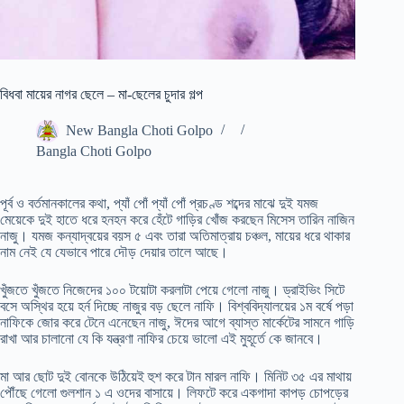
বিধবা মায়ের নাগর ছেলে – মা-ছেলের চুদার গল্প
New Bangla Choti Golpo
Bangla Choti Golpo
পূর্ব ও বর্তমানকালের কথা, প্যাঁ পোঁ প্যাঁ পোঁ প্রচণ্ড শব্দের মাঝে দুই যমজ
মেয়েকে দুই হাতে ধরে হনহন করে হেঁটে গাড়ির খোঁজ করছেন মিসেস তারিন নাজিন
নাজু। যমজ কন্যাদ্বয়ের বয়স ৫ এবং তারা অতিমাত্রায় চঞ্চল, মায়ের ধরে থাকার
নাম নেই যে যেভাবে পারে দৌড় দেয়ার তালে আছে।
খুঁজতে খুঁজতে নিজেদের ১০০ টয়োটা করলাটা পেয়ে গেলো নাজু। ড্রাইভিং সিটে
বসে অস্থির হয়ে হর্ন দিচ্ছে নাজুর বড় ছেলে নাফি। বিশ্ববিদ্যালয়ের ১ম বর্ষে পড়া
নাফিকে জোর করে টেনে এনেছেন নাজু, ঈদের আগে ব্যাস্ত মার্কেটের সামনে গাড়ি
রাখা আর চালানো যে কি যন্ত্রণা নাফির চেয়ে ভালো এই মুহূর্তে কে জানবে।
মা আর ছোট দুই বোনকে উঠিয়েই হুশ করে টান মারল নাফি। মিনিট ৩৫ এর মাথায়
পৌঁছে গেলো গুলশান ১ এ ওদের বাসায়ে। লিফটে করে একগাদা কাপড় চোপড়ের