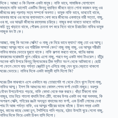
দিকে। আচ্ছা ও কি নিঃসঙ্গ একটা মানুষ। নাফি ভাবে, সামাজিক যোগাযোগ
মাধ্যমে নাফি ভালোই একটিভ কিন্তু ব্যাক্তি জীবনে হাতে গোনা কয়জন বন্ধু ওর
জীবনের রুড় প্রগাড় সত্য সম্পর্কে অবগত। ভাবুক নাফি ভাবে, ভাবতেই থাকে,
ভাবনার মাঝে ওর মনের ক্যানভাসে খেলা করে জীবনের একমাত্র নারী সত্তা, নাজু,
ওর মা, ওর আডাল্ট জীবনের রহস্যময় চরিত্র। নাজুর কথা ভাবতে ভাবতে নাফির
কচি নুনু খাড়াতে থাকে, পৌরুষ চেতনা বশ করে নিতে থাকে চিরাচরিত নাফির ভাবুক
লাজুক মন টা কে।
আচ্ছা, নাজু কি অনেক সেক্সি? ও নাজু কে নিয়ে ভাবে ক্যান? নাজু তো ওর আম্মু।
আচ্ছা আম্মুর সাথে ওর শারীরিক সম্পর্ক কেন? নাজু নাজু নাজু, ওর আম্মুর শরীরটা
নাফির মাথার ভেতরে ঘুরতে থাকে। নাফি কল্পনা করতে থাকে, খাটের বরাবর
বাথরুমের দরোজাটা খুলে বেরিয়ে এলো নাজু, পরনে শুধু একটা সাদা টাওয়েল। হাঁটুর
অনেক খানি উপরে কিন্তু ক্লিভেজের ঠিক স্ফীত অংশ থেকে আটকানো। ছোট্ট
পা ফেলে ফেলে ঘাড় পর্যন্ত স্ত্রেইট চুল এলিয়ে নাজু যেন ঘুরে বেড়াতে থাকলো
ঘরের ভেতরে। নাফির দিকে একটা কামুকী হাসি দিলো কি?
ঘরের ঠিক মাঝখানে এসে একটানে বড় তোয়ালেটা গা থেকে টেনে খুলে নিলো নাজু,
নাফির আম্মু। ইসশ কি আগুনের মত কোমল পেলব ফর্শা দেহটা নাজুর। ভরপুর
যৌবন উপচেউপচে পড়ছে, নাফি কোথা থেকে শুরু করবে। খাঁড়া টিকলো নাক
নাজুর, তার নিচে পাতলা বাদামি টানা ঠোঁট, নাকের উপর একটা নথ পরা সবসময়, কি
অপরূপ সেক্সি, গাইয়ের রঙটা অদ্ভুত বাদামের মত ফর্শা, এক চিমটি লোমের দেখা
পায় নি আজ পর্যন্ত নাফি, ওর আম্মুর শরীরের ভাজে ভাঁজে। চিকন লম্বা একটা
মুখ, কানের কাছে ভেজা চুল, টপটপিয়ে পানি পড়ছে, হঠাত উলটো ঘুরে গেলো নাজু,
নাফির দিকে ফিরে একটা চিকন হাসি দিলো।