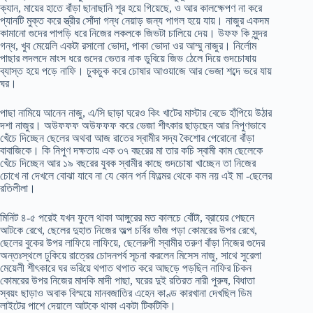
ক্যান, মায়ের হাতে বাঁড়া ছানাছানি শূর হয়ে গিয়েছে, ও আর কালক্ষেপণ না করে
প্যানটি মুক্ত করে স্ত্রীর সোঁদা গন্ধ নেয়াড় জন্য পাগল হয়ে যায়। নাজুর একদম
কামানো গুদের পাপড়ি ধরে নিজের লকলকে জিভটা চালিয়ে দেয়। উফফ কি সুন্দর
গন্ধ, খুব মেয়েলি একটা রসালো ভোদা, পাকা ভোদা ওর আম্মু নাজুর। নির্লোম
পাছার লদলদে মাংস ধরে গুদের ভেতর নাক ডুবিয়ে জিভ ঠেলে দিয়ে গুদচোষায়
ব্যাস্ত হয়ে পড়ে নাফি। চুকচুক করে চোষার আওয়াজে আর ভেজা শব্দে ভরে যায়
ঘর।
পাছা নামিয়ে আনেন নাজু, এ/সি ছাড়া ঘরেও কিং খাটের মাস্টার বেডে হাঁপিয়ে উঠার
দশা নাজুর। অউফফফ অউফফফ করে ভেজা শীৎকার ছাড়ছেন আর নিপুণভাবে
খেঁচে দিচ্ছেন ছেলের অথবা আজ রাতের স্বামীর সদ্য কৈশোর পেরোনো বাঁড়া
বাবাজিকে। কি নিপুণ দক্ষতায় এক ৩৭ বছরের মা তার কচি স্বামী কাম ছেলেকে
খেঁচে দিচ্ছেন আর ১৯ বছরের যুবক স্বামীর কাছে গুদচোষা খাচ্ছেন তা নিজের
চোখে না দেখলে বোঝা যাবে না যে কোন পর্ন ফিল্মের থেকে কম নয় এই মা -ছেলের
রতিলীলা।
মিনিট ৪-৫ পরেই যখন ফুলে থাকা আঙ্গুরের মত কালচে বোঁটা, ব্রায়ের পেছনে
আটকে রেখে, ছেলের দুহাত নিজের অল্প চর্বির ভাঁজ পড়া কোমরের উপর রেখে,
ছেলের বুকের উপর লাফিয়ে লাফিয়ে, ছেলেরুপী স্বামীর তরুণ বাঁড়া নিজের গুদের
অন্তঃস্থলে ঢুকিয়ে রাত্রের চোদনপর্ব সূচনা করলেন মিসেস নাজু, সাথে সুরেলা
মেয়েলী শীৎকারে ঘর ভরিয়ে থপাত থপাত করে আছড়ে পড়ছিল নাফির চিকন
কোমরের উপর নিজের মাদকি মাদী পাছা, ঘরের দুই রতিরত নারী পুরুষ, বিধাতা
স্বয়ং ছাড়াও অবাক বিস্ময়ে মানবজাতির এহেন কাণ্ড কারখানা দেখছিল ডিম
লাইটের পাশে দেয়ালে আটকে থাকা একটা টিকটিকি।