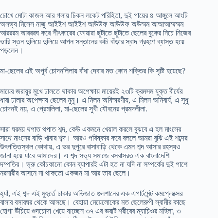
চোখে মোটা কাজল আর গলায় চিকন লকেট পরিহিতা, দুই পায়ের ৪ আঙ্গুলে আংটি
অসভ্য মিসেস নাজু আইইশ আইইশ আউউফ আউউফ অউম্মম আআআম্মম্মম
আরররম আরররঘ করে শীৎকারের ফোয়ারা ছুটাতে ছুটাতে ছেলের বুকের নিচে নিজের
ভারি স্তন দুলিয়ে দুলিয়ে আপন সন্তানের কচি বাঁড়ার স্বাদ গ্রহণে ব্যাস্ত হয়ে
পড়লেন।
মা-ছেলের এই অপূর্ব চোদনলিলায় বাঁধা দেবার মত কোন শক্তির কি সৃষ্টি হয়েছে?
মায়ের জরায়ুর মুখে ঢালতে থাকার অপেক্ষায় মায়েরই ২৩টি ক্রমসম যুক্ত বীর্যের
ধারা ঢালার অপেক্ষায় ছেলের নুনু। এ মিলন অবিস্মরণীয়, এ মিলন অনিবার্য, এ সুধু
চোদনই নয়, এ প্রেমলিলা, মা-ছেলের সুখী যৌবনের প্রমদলীলা.
সারা ঘরময় থপাত থপাত শব্দ, কেউ একমনে খেয়াল করলে বুঝবে এ হল মাংসের
সাথে মাংসের বাড়ি খাবার শব্দ। আরও পরিষ্কার করে বললে আমরা বুঝি এই শব্দের
উৎপত্তিস্থল কোথায়, এ ভর দুপুরে বাসাবাড়ি থেকে এমন শব্দ আসার রহস্যও
জানা হয়ে যাবে আমাদের। এ শব্দ সভ্য সমাজে বসবাসরত এক বাংলাদেশি
দম্পতির। ভ্রু কোঁচকানো কোন ব্যাপারই এটা হত না যদি না সম্পর্কের দুই পাশে
নরনারীর আসনে না থাকতো একজন মা আর তার ছেলে।
হ্যাঁ, এই শব্দ এই মুহুর্তে ঢাকার অভিজাত গুলশানের এক এপার্টমেন্ট কমপ্লেক্সের
বাসার বসারঘর থেকে আসছে। বেহায়া মেয়েলোকের মত ছেলেরুপী স্বামীর কাছে
হোগা উঁচিয়ে গুদচোদা খেয়ে যাচ্ছেন ৩৭ এর ভরাট শরীরের ম্যাচিওর মহিলা, ৩