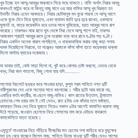
খুব ইচ্ছে হল আম্মু-আব্বুর মাঝখানে গিয়ে শুয়ে থাকতে। নাফি অর্থাৎ নিরার আব্বু
কখনওই মাইন্ড করে না কিন্তু নাজু মানে ওর আর নাফির আম্মু খুব বিরক্ত হন
ইদানীং নিরার এহেন আবদারে। নিরার ছোটমানুষ মন বুঝে পায়না যে আম্মু আগে
ওকে বুকে টেনে নিয়ে ঘুমাতেন, এখন ক্যামন জানি দুরে দুরে রাখেন, একসাথে
ঘুমানই না, মাত্র কয়েকদিন ধরে ওদের সাথে ঘুমিয়েছে, হয়ত আব্বুর সাথে রাগ
করেছে। তারপরও মাঝ রাতে ঘুম ভেঙ্গে নিরা দেখে আম্মু পাশে নাই, তারপর
আজকাল প্রায়ই আব্বুর রুমে ঢুকে দরোজা বন্ধ করে রাখে ঘণ্টার পড় ঘণ্টা।
নিরার একদিন অনেক খারাপ লাগছিলো, ও ধাক্কাধাক্কি করায় নাজু কড়া গলায়
ধমক দিয়েছিলো নিরাকে, তা সত্ত্বেও আজকে কাঁপা কাঁপা হাতে কয়েকবার ধাক্কা
দিলো মাস্টার ব্যাডের দরোজায়।
যা ভাবার তাই, কেউ সাড়া দিলো না, খুট করে খোলার চেষ্টা করলো, ভেতর থেকে
বন্ধ, নিরা কান পাতলো, কিছু শোনা যায় যদি………
লাগোয়া টয়লেটে ছড়ছর করে শাওয়ার ছাড়া, কুসুম গরম পানিতে নগ্ন দুটি
নারীপুরুষের দেহ একে অন্যের সাথে কচলাচ্ছে। শরীর দুটো আর কারো নয়,
এবাড়ির কর্তা-কর্ত্রীর, মা-ছেলে নাজু-নাফির। কাল রাতের উত্তাল, উন্মাতাল
চোদনের শেষ হবার নাম ই নেই যেনও, রাত ৪টায় এক কাঁথার তলে ঘর্মাক্ত,
কামাক্ত নিথর দেহ নিয়ে ঘুমাতে গিয়েও সকাল ৯টার আগেই কামাগ্নি জ্বালা নাজু
উঠে পড়েছে, জওয়ান ছেলেকে নিয়ে গোসলের নাম করে এটাচড বাথরুমে
কামকেলিতে মত্ত হয়েছে।
এমুহূর্তে শাওয়ারের নিচে দাঁড়িয়ে নীলছবির মত ছেলের গলা জড়িয়ে ধরে বুভুক্ষের
মত চুমু খেয়ে যাচ্ছেন মিসেস নাজু, পানিতে ভিজে যাওয়া দুটি শরীর যেনও সাপের