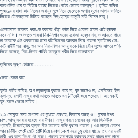
বছরখানিক ধরে যা মিটিয়ে যাচ্ছে নিজের পেটের ছেলের কামতৃষ্ণা। তৃষিত নাফির
পুংদণ্ডের সাদা কাম নিজের জরায়ুর মুখে নিয়ে ছেলেকে অপার সুখের ভালায় ভাসিয়ে
নিজের যৌবনজ্বালা মিটিয়ে যাচ্ছেন সিদ্ধহস্তে কামুকী নারী মিসেস নাজু।
এলোমেলো ভাবনায় প্রচণ্ড রকমের খাঁড়া ধনটা নিয়ে একেলা ডাবল খাটে ছটফট
করে নাফি। ও শুনতে পায়না নিরা-নিশার ঘরের দরোজা বন্ধের শব্, ও জানতে পারে
না আজকে এই শুক্রবারের রাতে রতিমিলনের আহবান নিয়ে পাতলা স্যাটিনের লো-
কাট নাইটি পরা নাজু, ওর আর নিরা-নিশার আম্মু ওকে নিয়ে যৌন সুখের সাগরে পাড়ি
দিতে আসছে, নিরা-নিশার পার্থিব আব্বুকে শরীর দিয়ে ভালবাসতে
তৃষিতের তৃষ্ণা মেটাতে…………
ভেজা ভেজা রাত
ঘুমটা গভীর নাফির, অল্প নড়াচড়ায় বুঝতে পারে না, ঘুম ভাঙ্গেও না, এমনিতেই ছিল
ক্লান্ত, রূপসী নাজুর কথা ভাবতে ভাবতে ধন ঠাটিয়েই শুয়ে পড়েছে। আচমকাই
ঘুম ভেঙ্গে গেলো নাফির।
২-১ সেকেন্ড সময় লাগলো ওর বুঝতে কোথায়, কিভাবে আছে ও। বুকের উপর
চাপ, আম্মু সওয়ার হয়েছে ওর উপর। নাজুর পরনে লেসের ব্রা আর জি-স্ট্রিং
প্যানটি, ডিমলাইটের হাল্কা নীল আলোয় নাফি বুঝতে পারলো। ওর হাল্কা লোমশ
আর চর্বিহীন পেটে মোটা ঠোঁট দিয়ে চকাশ চকাশ করে চুমু খেয়ে যাচ্ছে ৩৭ এর ভরাট
নারী, ওর আম্মু কিংবা বৌ নাজু। পরনের হাফপ্যান্ট বরাবরের মতই নাজুর দক্ষ হাতে