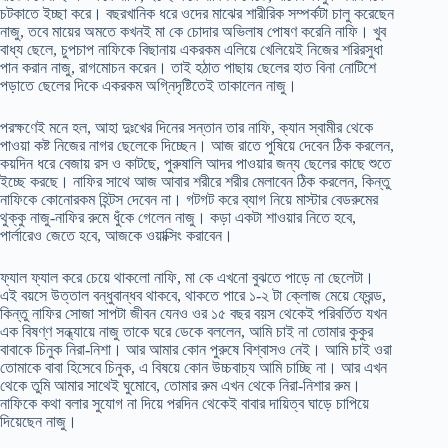
চটকাতে ইচ্ছা করে। বছরখানিক ধরে ওদের মাঝের শারীরিক সম্পর্কটা চালু করেছেন
নাজু, তবে মায়ের অমতে কখনই মা কে চোদার অভিলাষ পোষণ করেনি নাফি। খুব
বাধ্য ছেলে, চুপচাপ নাফিকে বিছানায় একরকম এলিয়ে খেলিয়েই নিজের শরিরসুধা
পান করান নাজু, রাগমোচন করেন। তাই হঠাত পাছায় ছেলের হাত বিনা নোটিশে
পড়াতে ছেলের দিকে একরকম অগ্নিদৃষ্টিতেই তাকালেন নাজু।
পরক্ষণেই মনে হল, আহা দুঃখের দিনের সন্তান তার নাফি, ক্যান স্বামীর থেকে
পাওয়া কষ্ট নিজের নাগর ছেলেকে দিচ্ছেন। আজ রাতে পুষিয়ে দেবেন ঠিক করলেন,
কয়দিন ধরে বেজায় রস ও কাটছে, পুরুষালি আদর পাওয়ার জন্য ছেলের কাছে শুতে
ইচ্ছে করছে। নাফির সাথে আজ আবার শরীরে শরীর মেলাবেন ঠিক করলেন, কিন্তু
নাফিকে কোনোরকম হিন্টস দেবেন না। গটগট করে ব্যাগ নিয়ে মাস্টার বেডরুমের
থুক্কু নাজু-নাফির রুমে ধুঁকে গেলেন নাজু। কড়া একটা শাওয়ার নিতে হবে,
পার্লারেও জেতে হবে, আজকে ওয়াক্সিং করাবেন।
ফ্যাল ফ্যাল করে চেয়ে থাকলো নাফি, মা কে এখনো বুঝতে পাড়ে না ছেলেটা।
এই বয়সে উত্তাল বন্ধুবান্ধব থাকবে, থাকতে পারে ১-২ টা ক্লোজ মেয়ে ফ্রেন্ড,
কিন্তু নাফির সোজা সাপটা জীবন যেনও ওর ১৫ বছর বয়স থেকেই পরিবর্তিত যখন
এক বিষণ্ণ সন্ধ্যায়ে নাজু তাকে ঘরে ডেকে বললেন, আমি চাই না তোমার কুকুর
বাবাকে চিনুক নিরা-নিশা। আর আমার কোন পুরুষে বিশ্বাসও নেই। আমি চাই ওরা
তোমাকে বাবা হিসেবে চিনুক, এ বিষয়ে কোন উচ্চবাচ্য আমি চাচ্ছি না। আর এখন
থেকে তুমি আমার সাথেই ঘুমোবে, তোমার রুম এখন থেকে নিরা-নিশার রুম।
নাফিকে কথা বলার সুযোগ না দিয়ে পরদিন থেকেই বাবার দায়িত্ব ঘাড়ে চাপিয়ে
দিয়েছেন নাজু।