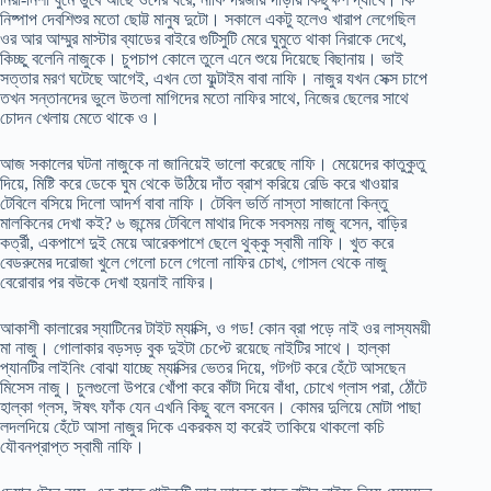
নিষ্পাপ দেবশিশুর মতো ছোট্ট মানুষ দুটো। সকালে একটু হলেও খারাপ লেগেছিল
ওর আর আম্মুর মাস্টার ব্যাডের বাইরে গুটিসুটি মেরে ঘুমুতে থাকা নিরাকে দেখে,
কিচ্ছু বলেনি নাজুকে। চুপচাপ কোলে তুলে এনে শুয়ে দিয়েছে বিছানায়। ভাই
সত্তার মরণ ঘটেছে আগেই, এখন তো ফুল্টাইম বাবা নাফি। নাজুর যখন সেক্স চাপে
তখন সন্তানদের ভুলে উতলা মাগিদের মতো নাফির সাথে, নিজের ছেলের সাথে
চোদন খেলায় মেতে থাকে ও।
আজ সকালের ঘটনা নাজুকে না জানিয়েই ভালো করেছে নাফি। মেয়েদের কাতুকুতু
দিয়ে, মিষ্টি করে ডেকে ঘুম থেকে উঠিয়ে দাঁত ব্রাশ করিয়ে রেডি করে খাওয়ার
টেবিলে বসিয়ে দিলো আদর্শ বাবা নাফি। টেবিল ভর্তি নাস্তা সাজানো কিন্তু
মালকিনের দেখা কই? ৬ জন্মের টেবিলে মাথার দিকে সবসময় নাজু বসেন, বাড়ির
কর্ত্রী, একপাশে দুই মেয়ে আরেকপাশে ছেলে থুক্কু স্বামী নাফি। খুত করে
বেডরুমের দরোজা খুলে গেলো চলে গেলো নাফির চোখ, গোসল থেকে নাজু
বেরোবার পর বউকে দেখা হয়নাই নাফির।
আকাশী কালারের স্যাটিনের টাইট ম্যাক্সি, ও গড! কোন ব্রা পড়ে নাই ওর লাস্যময়ী
মা নাজু। গোলাকার বড়সড় বুক দুইটা চেপ্টে রয়েছে নাইটির সাথে। হাল্কা
প্যানটির লাইনিং বোঝা যাচ্ছে ম্যাক্সির ভেতর দিয়ে, গটগট করে হেঁটে আসছেন
মিসেস নাজু। চুলগুলো উপরে খোঁপা করে কাঁটা দিয়ে বাঁধা, চোখে গ্লাস পরা, ঠোঁটে
হাল্কা গ্লস, ঈষৎ ফাঁক যেন এখনি কিছু বলে বসবেন। কোমর দুলিয়ে মোটা পাছা
লদলদিয়ে হেঁটে আসা নাজুর দিকে একরকম হা করেই তাকিয়ে থাকলো কচি
যৌবনপ্রাপ্ত স্বামী নাফি।