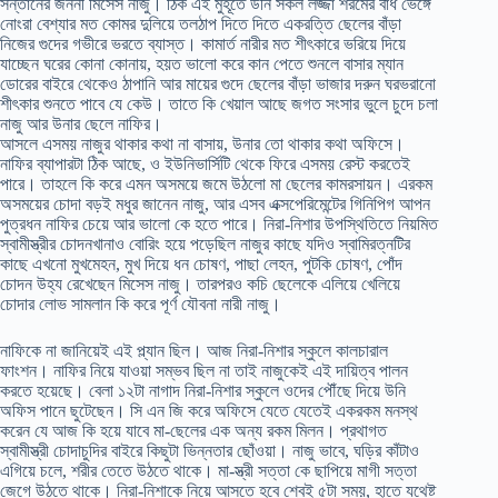
সন্তানের জননী মিসেস নাজু। ঠিক এই মুহূর্তে উনি সকল লজ্জা শরমের বাঁধ ভেঙ্গে
নোংরা বেশ্যার মত কোমর দুলিয়ে তলঠাপ দিতে দিতে একরত্তি ছেলের বাঁড়া
নিজের গুদের গভীরে ভরতে ব্যাস্ত। কামার্ত নারীর মত শীৎকারে ভরিয়ে দিয়ে
যাচ্ছেন ঘরের কোনা কোনায়, হয়ত ভালো করে কান পেতে শুনলে বাসার ম্যান
ডোরের বাইরে থেকেও ঠাপানি আর মায়ের গুদে ছেলের বাঁড়া ভাজার দরুন ঘরভরানো
শীৎকার শুনতে পাবে যে কেউ। তাতে কি খেয়াল আছে জগত সংসার ভুলে চুদে চলা
নাজু আর উনার ছেলে নাফির।
আসলে এসময় নাজুর থাকার কথা না বাসায়, উনার তো থাকার কথা অফিসে।
নাফির ব্যাপারটা ঠিক আছে, ও ইউনিভার্সিটি থেকে ফিরে এসময় রেস্ট করতেই
পারে। তাহলে কি করে এমন অসময়ে জমে উঠলো মা ছেলের কামরসায়ন। এরকম
অসময়ের চোদা বড়ই মধুর জানেন নাজু, আর এসব এক্সপেরিমেন্টের গিনিপিগ আপন
পুত্রধন নাফির চেয়ে আর ভালো কে হতে পারে। নিরা-নিশার উপস্থিতিতে নিয়মিত
স্বামীস্ত্রীর চোদনখানাও বোরিং হয়ে পড়েছিল নাজুর কাছে যদিও স্বামিরত্নটির
কাছে এখনো মুখমেহন, মুখ দিয়ে ধন চোষণ, পাছা লেহন, পুটকি চোষণ, পোঁদ
চোদন উহ্য রেখেছেন মিসেস নাজু। তারপরও কচি ছেলেকে এলিয়ে খেলিয়ে
চোদার লোভ সামলান কি করে পূর্ণ যৌবনা নারী নাজু।
নাফিকে না জানিয়েই এই প্ল্যান ছিল। আজ নিরা-নিশার স্কুলে কালচারাল
ফাংশন। নাফির নিয়ে যাওয়া সম্ভব ছিল না তাই নাজুকেই এই দায়িত্ব পালন
করতে হয়েছে। বেলা ১২টা নাগাদ নিরা-নিশার স্কুলে ওদের পৌঁছে দিয়ে উনি
অফিস পানে ছুটেছেন। সি এন জি করে অফিসে যেতে যেতেই একরকম মনস্থ
করেন যে আজ কি হয়ে যাবে মা-ছেলের এক অন্য রকম মিলন। প্রথাগত
স্বামীস্ত্রী চোদাচুদির বাইরে কিছুটা ভিন্নতার ছোঁওয়া। নাজু ভাবে, ঘড়ির কাঁটাও
এগিয়ে চলে, শরীর তেতে উঠতে থাকে। মা-স্ত্রী সত্তা কে ছাপিয়ে মাগী সত্তা
জেগে উঠতে থাকে। নিরা-নিশাকে নিয়ে আসতে হবে শ্বেই ৫টা সময়, হাতে যথেষ্ট