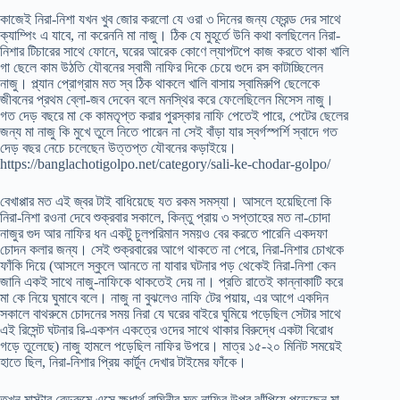
কাজেই নিরা-নিশা যখন খুব জোর করলো যে ওরা ৩ দিনের জন্য ফ্রেন্ড দের সাথে
ক্যাম্পিং এ যাবে, না করেননি মা নাজু। ঠিক যে মুহূর্তে উনি কথা বলছিলেন নিরা-
নিশার টিচারের সাথে ফোনে, ঘরের আরেক কোণে ল্যাপটপে কাজ করতে থাকা খালি
গা ছেলে কাম উঠতি যৌবনের স্বামী নাফির দিকে চেয়ে গুদে রস কাটাচ্ছিলেন
নাজু। প্ল্যান প্রোগ্রাম মত স্ব ঠিক থাকলে খালি বাসায় স্বামিরুপি ছেলেকে
জীবনের প্রথম ব্লো-জব দেবেন বলে মনস্থির করে ফেলেছিলেন মিসেস নাজু।
গত দেড় বছরে মা কে কামতৃপ্ত করার পুরস্কার নাফি পেতেই পারে, পেটের ছেলের
জন্য মা নাজু কি মুখে তুলে নিতে পারেন না সেই বাঁড়া যার স্বর্গস্পর্শি স্বাদে গত
দেড় বছর নেচে চলেছেন উত্তপ্ত যৌবনের কড়াইয়ে।
https://banglachotigolpo.net/category/sali-ke-chodar-golpo/
বেখাপ্পার মত এই জ্বর টাই বাধিয়েছে যত রকম সমস্যা। আসলে হয়েছিলো কি
নিরা-নিশা রওনা দেবে শুক্রবার সকালে, কিন্তু প্রায় ৩ সপ্তাহের মত না-চোদা
নাজুর গুদ আর নাফির ধন একটু চুলপরিমান সময়ও বের করতে পারেনি একদফা
চোদন কলার জন্য। সেই শুক্রবারের আগে থাকতে না পেরে, নিরা-নিশার চোখকে
ফাঁকি দিয়ে (আসলে স্কুলে আনতে না যাবার ঘটনার পড় থেকেই নিরা-নিশা কেন
জানি একই সাথে নাজু-নাফিকে থাকতেই দেয় না। প্রতি রাতেই কান্নাকাটি করে
মা কে নিয়ে ঘুমাবে বলে। নাজু না বুঝলেও নাফি টের পয়ায়, এর আগে একদিন
সকালে বাথরুমে চোদনের সময় নিরা যে ঘরের বাইরে ঘুমিয়ে পড়েছিল সেটার সাথে
এই রিসেন্ট ঘটনার রি-একশন একত্রে ওদের সাথে থাকার বিরুদ্ধে একটা বিরোধ
গড়ে তুলেছে) নাজু হামলে পড়েছিল নাফির উপরে। মাত্র ১৫-২০ মিনিট সময়েই
হাতে ছিল, নিরা-নিশার প্রিয় কার্টুন দেখার টাইমের ফাঁকে।
তখন মাস্টার বেডরুমে এসে ক্ষুধার্থ বাঘিনীর মত নাফির উপর ঝাঁপিয়ে পড়েছেন মা