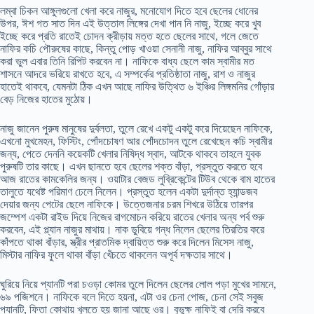
লম্বা চিকন আঙ্গুলগুলো খেলা করে নাজুর, মনোযোগ দিতে হবে ছেলের ধোনের
উপর, ঈশ গত সাত দিন এই উত্তাল লিঙ্গের দেখা পান নি নাজু, ইচ্ছে করে খুব
ইচ্ছে করে প্রতি রাতেই চোদন ক্রীড়ায় মত্ত হতে ছেলের সাথে, গলে জেতে
নাফির কচি পৌরুষের কাছে, কিন্তু পোড় খাওয়া সেনানী নাজু, নাফির আব্বুর সাথে
করা ভুল এবার তিনি রিপিট করবেন না। নাফিকে বাধ্য ছেলে কাম স্বামীর মত
শাসনে আদরে ভরিয়ে রাখতে হবে, এ সম্পর্কের প্রতিষ্ঠাতা নাজু, রাশ ও নাজুর
হাতেই থাকবে, যেমনটা ঠিক এখন আছে নাফির উত্থিত ৬ ইঞ্চির লিঙ্গমনির গোঁড়ার
বেড় নিজের হাতের মুঠোয়।
নাজু জানেন পুরুষ মানুষের দুর্বলতা, তুলে রেখে একটু একটু করে দিয়েছেন নাফিকে,
এখনো মুখমেহন, ফিস্টিং, পোঁদচোষণ আর পোঁদচোদন তুলে রেখেছেন কচি স্বামীর
জন্য, পেতে দেননি কয়েকটি খেলার নিষিদ্ধ স্বাদ, আটকে থাকবে তাহলে যুবক
পুরুষটি তার কাছে। এখন ছানতে হবে ছেলের শক্ত বাঁড়া, প্রস্তুত করতে হবে
আজ রাতের কামকেলির জন্য। ওয়াটার বেজড লুব্রিকেন্টের টিউব থেকে বাম হাতের
তালুতে যথেষ্ট পরিমাণ ঢেলে নিলেন। প্রস্তুত হলেন একটা দুর্দান্ত হ্যান্ডজব
দেয়ার জন্য পেটের ছেলে নাফিকে। উত্তেজনার চরম শিখরে উঠিয়ে তারপর
জম্পেশ একটা রাইড দিয়ে নিজের রাগমোচন করিয়ে রাতের খেলার অন্য পর্ব শুরু
করবেন, এই প্ল্যান নাজুর মাথায়। নাক ডুবিয়ে গন্ধ নিলেন ছেলের তিরতির করে
কাঁপতে থাকা বাঁড়ার, স্ত্রীর প্রাতমিক দ্বায়িত্ত শুরু করে দিলেন মিসেস নাজু,
মিস্টার নাফির ফুলে থাকা বাঁড়া খেঁচতে থাকলেন অপূর্ব দক্ষতার সাথে।
ঘুরিয়ে নিয়ে প্যানটি পরা চওড়া কোমর তুলে দিলেন ছেলের লোল পড়া মুখের সামনে,
৬৯ পজিশনে। নাফিকে বলে দিতে হয়না, এটা ওর চেনা পোজ, চেনা সেই সবুজ
প্যানটি, ফিতা কোথায় খুলতে হয় জানা আছে ওর। বুভুক্ষ নাফিই বা দেরি করবে