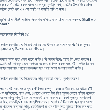
চেয়ার টেনে বসে, এক হাতে পাউরুটি আর আরেক হাতে বাটার নাইফ নিয়ে মেয়েদের
ব্রেকফাস্ট রেডি করতে থাকলেন হাল্কা সুগন্ধি মাখা, ম্যাক্সির উপর দিয়ে ভাঁজে
ভাঁজে ফেটে পরা ৩৭ এর ম্যাচিওর বাঙ্গালি মাদি-মা নাজু।
মুচকি হাসি ঠোঁটে, স্বামীর দিকে ঘাড় বাঁকিয়ে বাঁকা হাসি হেসে বললেন, Shall we
Start?
ভালোবাসার দিনলিপি (২)
সকালে কোথায় হাত দিয়েছিলে? ছেলের উপর চড়ে বসে পাজামার ফিতা খুলতে
ব্যাস্ত নাজু জিজ্ঞেস করেন নাফিকে।
ফ্যাল ফ্যাল করে চেয়ে থাকে নাফি। কি জবাব দিবে? আম্মু কি ভেবে বসবেন।
এমনিতেই আসন্ন সেক্স সেশনের আবহাওয়া ফিল করছে দুজনেই। হঠাত মিসেস
নাজুর অকস্মাৎ প্রশ্নে বাক্রুদ্ধ হয়ে পড়ে উনার জওয়ান স্বামী নাফি।
সকালে কোথায় হাত দিয়েছিলে? নাজু আবারো এক ই প্রশ্ন করেন।
পরনে সেই সকালের নাস্তার টেবিলের কাপড়। যদও মাস্টার ব্যাডের ঘড়ির কাঁটা
৩টা ছাড়িয়েছে, লাঞ্চ শেষ, খেলতে খেলতে নিরা নিশা ঘুমের কোলে লুটিয়ে পড়েছে,
ওদের আব্বু আম্মু ই কোলে করে শুইয়ে এসেছে ঘরে। বেশ ক্লান্ত লাগছিলো
নাফির, ভেবেছিলো একচোট ঘুমিয়ে নেবে। ড্রেসিং টেবিলে বসে চুল খুলে লোশন
মাখছিলেন লাস্যময়ী নাজু, ভেবেছিলো মা কে ফাকি দিয়ে ঘুমিয়ে যাবার ভান করে