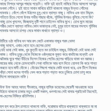
কাছে নিশদ্ধ আম্মুর পাছায় পড়েনি। নাফি দুই হাতই নামিয়ে নিয়ে আসলো আম্মুর
ডবকা পোঁদে। দুই হাতে সাবান মাখিয়ে ছাঁটে থাকলো নাজুর উন্নত পোঁদের
দাবনায়। কেঁপে কেঁপে উঠলেন চুমু খেতে ব্যাস্ত নাজু। নাফির এক হাত বিদ্যুৎ
গতিতে চিরে গেলো উনার গভীর পাছার খাঁজে, পুটকির উপরও বুলিয়ে গেলো কি?
নাজু চোখ খুললেন, জিজ্ঞ্যাসু দৃষ্টি পানে চাইলেন নাফির মুখে। চোখ মুদে মায়ের
শরীর ভোগে ব্যাস্ত নাফির কোন ভাবান্তর নেই, চুমুর তালে মায়ের লদলদে পুটকির
দাবনায় আলতো চাপড় মেরে সাবান মাখাতে ব্যাস্ত ও।
টাটিয়ে ওঠা নাফির ধন আর রস কেটে একাকার নাজুর গরম ভোদা
নাজু ভাবলে, এবার খেতে হবে ছেলের চোদা
যেই ভাবা সেই কাজ, খুব কুত্তী হতে মন চাইছিল নাজুর, নিমিষেই যেই ভাবা সেই
কাজ। নাফির চুমুর থেকে নিজেকে ওষ্ঠদ্বয়কে মুক্ত করে বাথটবের মধ্যেই এক
ঝটকায় ঘুরে পাছা উঁচিয়ে দিলেন নিজের পেটের ছেলের খাড়িয়ে থাকা ধন বরাবর।
মায়ের কাছ থেকে চোদনকেলি শেখা নাফিকে আর বলে দিতে হোলনা কি করে শান্ত
করতে হবে মাদী বৌকে। বৌয়ের পিছলা পাছার মোটা দাবনা ধরে, এক টিপে নিজের
খাঁড়া সোনা গুদের পাপড়ি ভেদ করে পড়াত পড়াত করে ঢুকিয়ে চোদা চালু করে
দিলো মাদারচোদ নাফি।
উফ উফ আহহ আহহ শীৎকারে, নাজুর হাস্কি ভয়েসের মেয়েলী আওয়াজে ভরে
উঠতে থাকলো ঢাকার নতুন একটি সকাল, গুলশানের সেই বাসার প্রাইভেট টয়লেটে,
মা-ছেলের নিষিদ্ধ রতিলিলায়।
হুপ হুপ করে ঠাপ চালাতে থাকলো নাফি, দরোজার বাইরে ধাক্কাতে ধাক্কাতে মা মা
করে আব্বু আব্বু করে ডাকতে ডাকতে ঘুমিয়ে পড়েছে ততক্ষণে ৫ বছরের ছোট্ট