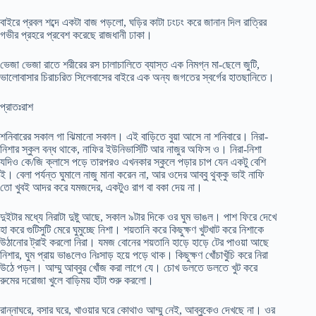
বাইরে প্রবল শব্দে একটা বাজ পড়লো, ঘড়ির কাটা ঢংঢং করে জানান দিল রাত্রির
গভীর প্রহরে প্রবেশ করেছে রাজধানী ঢাকা।
ভেজা ভেজা রাতে শরীরের রস চালাচালিতে ব্যাস্ত এক নিমগ্ন মা-ছেলে জুটি,
ভালোবাসার চিরাচরিত সিলেবাসের বাইরে এক অন্য জগতের স্বর্গের হাতছানিতে।
প্রাতঃরাশ
শনিবারের সকাল গা ঝিমানো সকাল। এই বাড়িতে বুয়া আসে না শনিবারে। নিরা-
নিশার স্কুল বন্ধ থাকে, নাফির ইউনিভার্সিটি আর নাজুর অফিস ও। নিরা-নিশা
যদিও কে/জি ক্লাসে পড়ে তারপরও এখনকার স্কুলে পড়ার চাপ যেন একটু বেশি
ই। বেলা পর্যন্ত ঘুমালে নাজু মানা করেন না, আর ওদের আব্বু থুক্কু ভাই নাফি
তো খুবই আদর করে যমজদের, একটুও রাগ বা বকা দেয় না।
দুইটার মধ্যে নিরাটা দুষ্টু আছে, সকাল ৯টার দিকে ওর ঘুম ভাঙল। পাশ ফিরে দেখে
হা করে গুটিসুটি মেরে ঘুমুচ্ছে নিশা। শয়তানি করে কিছুক্ষণ খুটখাট করে নিশাকে
উঠানোর ট্রাই করলো নিরা। যমজ বোনের শয়তানি হাড়ে হাড়ে টের পাওয়া আছে
নিশার, ঘুম প্রায় ভাঙলেও নিঃসাড় হয়ে পড়ে থাক। কিছুক্ষণ খোঁচাখুঁচি করে নিরা
উঠে পড়ল। আম্মু আব্বুর খোঁজ করা লাগে যে। চোখ ডলতে ডলতে খুট করে
রুমের দরোজা খুলে বাড়িময় হাঁটা শুরু করলো।
রান্নাঘরে, বসার ঘরে, খাওয়ার ঘরে কোথাও আম্মু নেই, আব্বুকেও দেখছে না। ওর