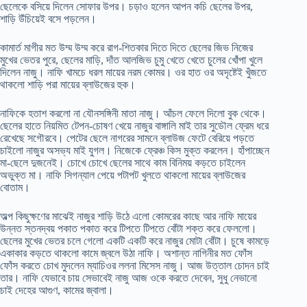
ছেলেকে বসিয়ে দিলেন সোফার উপর। চড়াও হলেন আপন কচি ছেলের উপর,
শাড়ি উঁচিয়েই বসে পড়লেন।
কামার্ত মাগীর মত উম্ম উম্ম করে রাগ-শিতকার দিতে দিতে ছেলের জিভ নিজের
মুখের ভেতর পুরে, ছেলের মাড়ি, দাঁত আলজিভ চুমু খেতে খেতে চুলের খোঁপা খুলে
দিলেন নাজু। নাফি খামচে ধরল মায়ের নরম কোমর। ওর হাত ওর অদৃষ্টেই খুঁজতে
থাকলো শাড়ি পরা মায়ের ব্লাউজের হুক।
নাফিকে হতাশ করলো না যৌনসঙ্গিনী মাতা নাজু। আঁচল ফেলে দিলো বুক থেকে।
ছেলের হাতে নিয়মিত টেপন-চোষণ খেয়ে নাজুর বাঙ্গালি মাই তার সুডৌল ফ্রেম ধরে
রেখেছে সগৌরবে। পেটের ছেলে নাগরের সামনে ব্লাউজ ফেটে বেরিয়ে পড়তে
চাইলো নাজুর অসভ্য মাই যুগল। নিজেকে ফ্রেঞ্চ কিস মুক্ত করলেন। হাঁপাচ্ছেন
মা-ছেলে দুজনেই। চোখে চোখে ছেলের সাথে কাম বিনিময় কড়তে চাইলেন
অভুক্ত মা। নাফি সিগন্যাল পেয়ে পটাপট খুলতে থাকলো মায়ের ব্লাউজের
বোতাম।
অল্প কিছুক্ষণের মাঝেই নাজুর শাড়ি উঠে এলো কোমরের কাছে আর নাফি মায়ের
উন্নত স্তনদ্বয় পকাত পকাত করে টিপতে টিপতে বোঁটা শক্ত করে ফেললো।
ছেলের মুখের ভেতর চলে গেলো একটি একটি করে নাজুর মোটা বোঁটা। চুষে কামড়ে
একাকার কড়তে থাকলো কামে জ্বলে উঠা নাফি। অশান্ত নাগিনীর মত ফোঁস
ফোঁস করতে চোখ মুদলেন ম্যাচিওর ললনা মিসেস নাজু। আজ উত্তাল চোদন চাই
তার। নাফি যেভাবে চায় সেভাবেই নাজু আজ ওকে করতে দেবেন, সুধু নেভানো
চাই দেহের আগুণ, কামের জ্বালা।