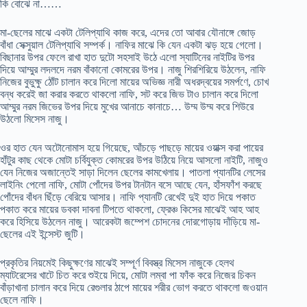
কি বোঝে না……
মা-ছেলের মাঝে একটা টেলিপ্যাথি কাজ করে, এদের তো আবার যৌনাঙ্গে জোড়
বাঁধা সেক্সুয়াল টেলিপ্যাথি সম্পর্ক। নাফির মাঝে কি যেন একটা ঝড় হয়ে গেলো।
বিছানার উপর ফেলে রাখা হাত দুটো সহসাই উঠে এলো স্যাটিনের নাইটির উপর
দিয়ে আম্মুর লদলদে নরম বাঁকানো কোমরের উপর। নাজু শিরশিরিয়ে উঠলেন, নাফি
নিজের বুভুক্ষু ঠোঁট চালান করে দিলো মায়ের অভিজ্ঞ নারী অধরদ্বয়ের সমর্পণে, চোখ
বন্ধ করেই জা করার করতে থাকলো নাফি, সট করে জিভ টাও চালান করে দিলো
আম্মুর নরম জিভের উপর দিয়ে মুখের আনাচে কানাচে… উম্ম উম্ম করে শিউরে
উঠলো মিসেস নাজু।
ওর হাত যেন অটোনোমাস হয়ে গিয়েছে, আঁচড়ে পাছড়ে মায়ের ওয়াক্স করা পায়ের
হাঁটুর কাছ থেকে মোটা চর্বিযুক্ত কোমরের উপর উঠিয়ে নিয়ে আসলো নাইটি, নাজুও
যেন নিজের অজান্তেই সাড়া দিলেন ছেলের কামখেলায়। পাতলা প্যানটির লেসের
লাইনিং পেলো নাফি, মোটা পোঁদের উপর টানটান বসে আছে যেন, হাঁসফাঁশ করছে
পোঁদের বাঁধন ছিঁড়ে বেরিয়ে আসার। নাফি প্যানটি রেখেই দুই হাত দিয়ে পকাত
পকাত করে মায়ের ডবকা দাবনা টিপতে থাকলো, ফ্রেঞ্চ কিসের মাঝেই আহ আহ
করে হিসিয়ে উঠলেন নাজু। আরেকটা জম্পেশ চোদনের দোরগোড়ায় দাঁড়িয়ে মা-
ছেলের এই ইন্সেস্ট জুটি।
প্রকৃতির নিয়মেই কিছুক্ষণের মাঝেই সম্পূর্ণ বিবস্ত্র মিসেস নাজুকে হেলথ
ম্যাটরেসের খাটে চিত করে শুইয়ে দিয়ে, মোটা লম্বা পা ফাঁক করে নিজের চিকন
বাঁড়াখানা চালান করে দিয়ে রেগুলার ঠাপে মায়ের শরীর ভোগ করতে থাকলো জওয়ান
ছেলে নাফি।