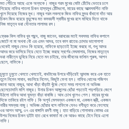
মত পেঁচিয়ে আছে একে অন্যকে। নাজুর গরম মুখের মোটা ঠোঁটের ভেতরে চলে
গিয়েছে নাফির পাতলা চিকন হাস্যমুখ ঠোঁটগুলো, মায়ের কাছে আত্মসমর্পিত নাফি
খুলে দিয়েছে নিজের মুখ। নাজুর গরম লকলকে জিভ নাফির সুন্দর বাঁধানো দাঁত আর
চিকন জিভ বয়েয়ে বুভুক্ষের মত কমবয়সী স্বামীর মুখের রসে মাখিয়ে দিতে থাকে
নিজ মাতৃত্ব ভরা যৌনতার লালাময় রস।
ফ্রেঞ্চ কিস নাফির খুব পছন্দ, নাজু জানেন, বরাবরের মতই সবসময় নাফির কপালে
জোটে না মা অথবা বৌ এর এমন আদর, তবে কাল রাতের চোদার ভালোলাগা
থেকেই নাজুর যেনও কি হয়েছে, নাফিকে ছাড়তেই ইচ্ছে করছে না, শুধু আদর
আদর করে ভাসিয়ে নিয়ে যেতে ইচ্ছে করছে স্বর্গের মেঘমালায়, নিজের মাতৃত্বে
ভরা নারীত্বে ডুবিয়ে নিয়ে যেতে মন চাইছে, তার জীবনের বর্তমান পুরুষ, আপন
ছেলে, নাফিকে।
চুমুতে চুমুতে খেলতে খেলতেই, বাথটাবের উপরে দাঁড়িয়েই আন্দাজ করে এক হাতে
তুলে নিলেন সাবান, কচলিয়ে নিলেন, কিছুটা ফেনা হল। নাফির ধোনের পজিশন
জানা আছে নাজুর, আধা খাঁড়া বাঁড়াটা খুঁজে পেতে সময় লাগলো না অভিজ্ঞ
ছেলেচোদানি মাগি নাজুর। উনার চিকন আঙ্গুলের ছোঁয়া পড়তেই পড়পড়িয়ে জেগে
উঠলো নাফির আধা ঘুমন্ত বাঁড়া বাবাজি। আধ চোখ খুলেও গেল। মায়ের মুখের
দিকে তাকিয়ে রইল নাফি। কি অপূর্ব মেলবন্ধন একজন মা, একজন স্ত্রী, একজন
নারীর সমন্বয় নাজু। অভিজ্ঞ ছোঁয়ার বসে নাফিকে যেনও বশীভূত করে ফেলেছে
ওর আপন আম্মু, ৩৭ এর বাঙ্গালি রমণী নাজু। হাত বাড়িয়ে গোলাকার কোমর এর
উপর নিজের চিকন দুইটা হাত রেখে কামার্ত মা কে আরও কাছে টেনে নিয়ে এলো
নাফি।