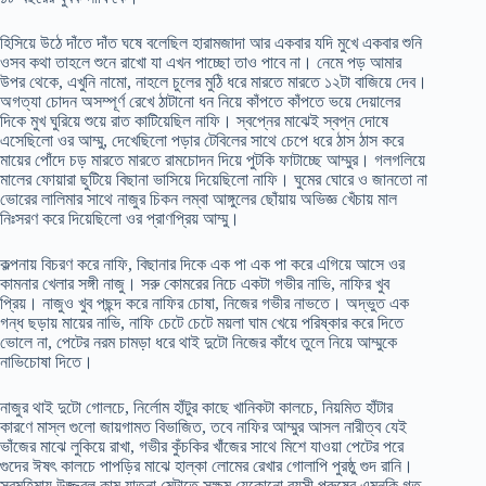
হিসিয়ে উঠে দাঁতে দাঁত ঘষে বলেছিল হারামজাদা আর একবার যদি মুখে একবার শুনি
ওসব কথা তাহলে শুনে রাখো যা এখন পাচ্ছো তাও পাবে না। নেমে পড় আমার
উপর থেকে, এখুনি নামো, নাহলে চুলের মুঠি ধরে মারতে মারতে ১২টা বাজিয়ে দেব।
অগত্যা চোদন অসম্পূর্ণ রেখে ঠাটানো ধন নিয়ে কাঁপতে কাঁপতে ভয়ে দেয়ালের
দিকে মুখ ঘুরিয়ে শুয়ে রাত কাটিয়েছিল নাফি। স্বপ্নের মাঝেই স্বপ্ন দোষে
এসেছিলো ওর আম্মু, দেখেছিলো পড়ার টেবিলের সাথে চেপে ধরে ঠাস ঠাস করে
মায়ের পোঁদে চড় মারতে মারতে রামচোদন দিয়ে পুটকি ফাটাচ্ছে আম্মুর। গলগলিয়ে
মালের ফোয়ারা ছুটিয়ে বিছানা ভাসিয়ে দিয়েছিলো নাফি। ঘুমের ঘোরে ও জানতো না
ভোরের লালিমার সাথে নাজুর চিকন লম্বা আঙ্গুলের ছোঁয়ায় অভিজ্ঞ খেঁচায় মাল
নিঃসরণ করে দিয়েছিলো ওর প্রাণপ্রিয় আম্মু।
কল্পনায় বিচরণ করে নাফি, বিছানার দিকে এক পা এক পা করে এগিয়ে আসে ওর
কামনার খেলার সঙ্গী নাজু। সরু কোমরের নিচে একটা গভীর নাভি, নাফির খুব
প্রিয়। নাজুও খুব পছন্দ করে নাফির চোষা, নিজের গভীর নাভতে। অদ্ভুত এক
গন্ধ ছড়ায় মায়ের নাভি, নাফি চেটে চেটে ময়লা ঘাম খেয়ে পরিষ্কার করে দিতে
ভোলে না, পেটের নরম চামড়া ধরে থাই দুটো নিজের কাঁধে তুলে নিয়ে আম্মুকে
নাভিচোষা দিতে।
নাজুর থাই দুটো গোলচে, নির্লোম হাঁটুর কাছে খানিকটা কালচে, নিয়মিত হাঁটার
কারণে মাস্ল গুলো জায়গামত বিভাজিত, তবে নাফির আম্মুর আসল নারীত্ব যেই
ভাঁজের মাঝে লুকিয়ে রাখা, গভীর কুঁচকির খাঁজের সাথে মিশে যাওয়া পেটের পরে
গুদের ঈষৎ কালচে পাপড়ির মাঝে হাল্কা লোমের রেখার গোলাপি পুরষ্ঠু গুদ রানি।
স্বমহিমায় উজ্জ্বল কাম যাতনা মেটাতে সক্ষম যেকোনো বয়সী পুরুষের এমনকি গত