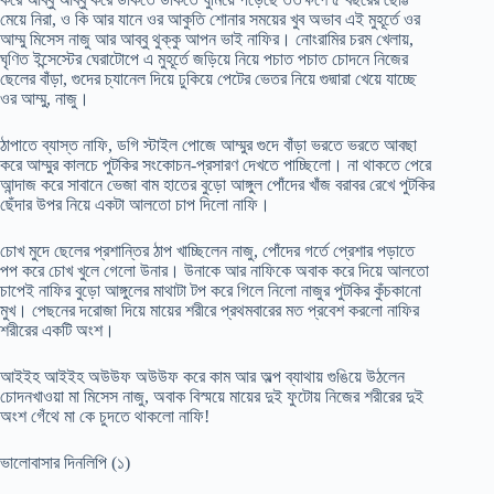
মেয়ে নিরা, ও কি আর যানে ওর আকুতি শোনার সময়ের খুব অভাব এই মুহূর্তে ওর
আম্মু মিসেস নাজু আর আব্বু থুক্কু আপন ভাই নাফির। নোংরামির চরম খেলায়,
ঘৃণিত ইন্সেস্টের ঘেরাটোপে এ মুহূর্তে জড়িয়ে নিয়ে পচাত পচাত চোদনে নিজের
ছেলের বাঁড়া, গুদের চ্যানেল দিয়ে ঢুকিয়ে পেটের ভেতর নিয়ে গুদ্মারা খেয়ে যাচ্ছে
ওর আম্মু, নাজু।
ঠাপাতে ব্যাস্ত নাফি, ডগি স্টাইল পোজে আম্মুর গুদে বাঁড়া ভরতে ভরতে আবছা
করে আম্মুর কালচে পুটকির সংকোচন-প্রসারণ দেখতে পাচ্ছিলো। না থাকতে পেরে
আন্দাজ করে সাবানে ভেজা বাম হাতের বুড়ো আঙ্গুল পোঁদের খাঁজ বরাবর রেখে পুটকির
ছেঁদার উপর নিয়ে একটা আলতো চাপ দিলো নাফি।
চোখ মুদে ছেলের প্রশান্তির ঠাপ খাচ্ছিলেন নাজু, পোঁদের গর্তে প্রেশার পড়াতে
পপ করে চোখ খুলে গেলো উনার। উনাকে আর নাফিকে অবাক করে দিয়ে আলতো
চাপেই নাফির বুড়ো আঙ্গুলের মাথাটা টপ করে গিলে নিলো নাজুর পুটকির কুঁচকানো
মুখ। পেছনের দরোজা দিয়ে মায়ের শরীরে প্রথমবারের মত প্রবেশ করলো নাফির
শরীরের একটি অংশ।
আইইহ আইইহ অউউফ অউউফ করে কাম আর অল্প ব্যাথায় গুঙিয়ে উঠলেন
চোদনখাওয়া মা মিসেস নাজু, অবাক বিস্ময়ে মায়ের দুই ফুটোয় নিজের শরীরের দুই
অংশ গেঁথে মা কে চুদতে থাকলো নাফি!
ভালোবাসার দিনলিপি (১)