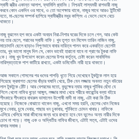
স্বামী স্ত্রীর একান্ত আলাপ, ফ্যামিলি প্ল্যানিং। নিশ্চয়ই লাস্যময়ী রাশভারী নাজু
করবে কোন একদিন ওর সাথে, ও তো অপেক্ষায় থাকে, নাজুর সাথে আরও ইন্টিমেট
হতে, মা-ছেলের সম্পর্ক ছাপিয়ে স্বামীস্ত্রীর মধুর কাপ্লিং এ ভেসে ভেসে বেচে
থাকতে।
নাজু বুঝলেন হুশ করে একটা অবয়ব নিরা-নিশার ঘরের দিকে চলে গেল, আর কেউ
নয় তার ছেলে, পরানের স্বামী নাফি। খুব তৃপ্ত হন মিসেস তারিন নাজিন নাজু,
মাচোদানি ছেলে ছাড়াও নিপুণভাবে বাবার দায়িত্ব পালন করে একরত্তি ছেলেটা
তার, খুব ভালো মানুষ দিল সে, কোন ভাবেই হারানো যাবে না প্রাণের টুকরা নাফি
কে। নাজু খুব উপভোগ করেন ছেলের উপর কর্তৃত্ব, চেষ্টা করেন সাবমিসিভ
নারিস্বত্তাকে পাশ কাটিয়ে রাখতে, একটা ডমিনেটিং নারী হয়ে থাকতে।
আজ সকালে গোসলের পর গুদের পাপড়ি ধুতে গিয়ে দেখেছেন টুকটুকে লাল হয়ে
গিয়েছে ক্রমাগত ছেলের বাঁড়ার ঘষানি খেয়ে, ঠিক যেন লজ্জায় অবনত নতুন বউয়ের
লাল টুকটুকে ঠোঁট। আর বেশরমের মতো, বুভুক্ষের ন্যায় নাজুর পুটকির ছেঁদা যে
গিলে খেলো নাফির বুড়ো আঙ্গুল, লজ্জার মাথা খেয়ে শরীরে কারেন্টের বন্যা বইয়ে
শীৎকারে শীৎকারে বাথরুম ভাসালেন উপোষী মাদী মা নাজু, এটা করা কি ঠিক
হয়েছে। নিজেকে বোঝাতে থাকেন নাজু, এখনো সময় হয়নি, ছেলের ধোন নিজের
মুখে নেবার, চুষে দেবার, পাছায় ধন ঢুকাবার, পুটকিতে চোদন খাবার। নাফিকে
এলিয়ে খেলিয়ে সারা জীবনের জন্য ধরে রাখতে হবে যেন ভুলেও অন্য নারীর দিকে
চোখ না পড়ে। নাজু এক ও অদ্বিতীয় নাফির জীবনে, এটাই সত্য, এটাই ওদের
বাসার সমাজ।
নিরা-নিশা ঘুমে ডুবে আছে ওদের ঘরে, নাফি দরজায় দাড়ায় কিছুক্ষণ দ্যাখে। কি