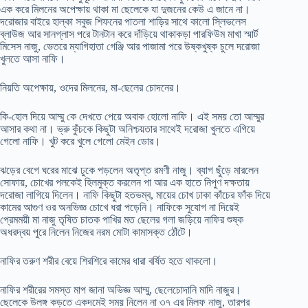
এক করে মিলনের অপেক্ষায় থাকা মা ছেলেকে যা দুজনের কেউ এ জানে না।
দরোজার বাইরে হাল্কা সবুজ শিফনের পাতলা শাড়ির সাথে কালো স্লিভলেস
ব্লাউজ আর সানগ্লাস পরে টানটান করে দাঁড়িয়ে থাকাকড়া পারফিউম মাখা স্মার্ট
মিসেস নাজু, ভেতরে ম্যাগিহাতা গেঞ্জি আর পাজামা পরে উষ্কখুষ্ক চুলে দরোজা
খুলতে আসা নাফি।
নিয়তি অপেক্ষায়, ওদের মিলনের, মা-ছেলের চোদনের।
কি-হোল দিয়ে আম্মু কে দেখতে পেয়ে অবাক হোলো নাফি। এই সময় তো আম্মুর
আসার কথা না। ভ্রু কুঁচকে কিছুটা অনিশ্চয়তার সাথেই দরোজা খুলতে এগিয়ে
গেলো নাফি। খুট করে খুলে গেলো মেইন ডোর।
ঝড়ের বেগে ঘরের মাঝে ঢুকে পড়লেন অতৃপ্ত রমণী নাজু। ব্যাগ ছুঁড়ে মারলেন
সোফায়, চোখের পলকেই হিলমুক্ত করলেন পা আর এক হাতে নিপুণ দক্ষতায়
দরোজা লাগিয়ে দিলেন। নাফি কিছুটা হতভম্ব, মায়ের চোখ ঢাকা কাঁচের ফাঁক দিয়ে
কামের আগুণ ওর অনভিজ্ঞ চোখে ধরা পড়েনি। নাফিকে সুযোগ না দিয়েই
প্রেমময়ী মা নাজু তৃষিত চাতক পাখির মত ছেলের গলা জড়িয়ে নাফির শুষ্ক
অধরদ্বয় পুরে নিলেন নিজের নরম মোটা কামাসক্ত ঠোঁটে।
নাফির তরুণ শরীর বেয়ে শিরশিরে কামের ধারা বর্ষিত হতে থাকলো।
নাফির শরীরের সমস্ত মাপ জানা অভিজ্ঞ আম্মু, ছেলেচোদানি মাদি নাজুর।
ছেলেকে উলঙ্গ কড়তে একদমেই সময় নিলেন না ৩৭ এর মিলফ নাজু, তারপর