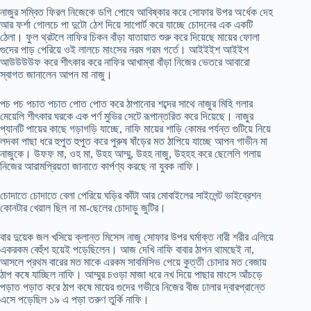
নাজুর সম্বিত ফিরল নিজেকে ডগি পোযে আবিষ্কার করে সোফার উপর অর্ধেক দেহ
আর ফর্শা গোলচে পা দুটো ঠেশ দিয়ে সাপোর্ট করে যাচ্ছে চোদনের এক একটি
ঠেলা। ফুল থ্রটলে নাফির চিকন বাঁড়া যাতায়াত শুরু করে দিয়েছে মায়ের ফোলা
গুদের পাড় পেরিয়ে ওই লালচে মাংসের নরম গরম গর্তে। আইইইশ আইইশ
আউউউউফ করে শীৎকার করে নাফির আখাম্বা বাঁড়া নিজের ভেতরে আবারো
স্বাগত জানালেন আপন মা নাজু।
পচ পচ পচাত পচাত পোত পোত করে ঠাপানোর শব্দের সাথে নাজুর মিহি গলার
মেয়েলি শীৎকার ঘরকে এক পর্ণ মুভির সেটে রূপান্তরিত করে দিয়েছে। নাজুর
প্যানটি পায়ের কাছে গড়াগড়ি যাচ্ছে, নাফি মায়ের শাড়ি কোমর পর্যন্ত গুটিয়ে নিয়ে
লদকা পাছা ধরে হুপুত হুপুত করে পুরুষ ষাঁড়ের মত ঠাপিয়ে যাচ্ছে আপন গাভীন মা
নাজুকে। উফফ মা, ওহ মা, উহহ আম্মু, উহহ নাজু, উহহহ করে ছেলেলি গলায়
নিজের আরামপ্রিয়তা জানাতে কার্পণ্য করছে না যুবক নাফি।
চোদাতে চোদাতে বেলা পেরিয়ে ঘড়ির কাঁটা আর মোবাইলের সাইলেন্ট ভাইব্রেশন
কোনটার খেয়াল ছিল না মা-ছেলের চোদাড়ু জুটির।
বার দুয়েক জল খসিয়ে ক্লান্ত মিসেস নাজু সোফার উপর ঘর্মাক্ত নারী শরীর এলিয়ে
একরকম বেহুঁশ হয়েই পড়েছিলেন। আজ দেখি নাফি বাবার ঠাপন থামছেই না,
আসলে প্রথম বারের মত মাকে এরকম সাবমিসিভ পেয়ে কুত্তী চোদার মত বেজায়
ঠাপ কষে যাচ্ছিল নাফি। আম্মুর চওড়া মাজা ধরে নখ দিয়ে পাছার মাংসে আঁচড়ে
পড়াত পড়াত করে ঠাপ কষে মায়ের গুদের গভীরে নিজের বীজ ঢালার দ্বারপ্রান্তে
এসে পড়েছিল ১৯ এ পড়া তরুণ তুর্কি নাফি।