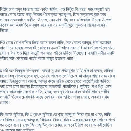
পিঠটা যেন মসৃণ মাখনের মত একটা জমিন, এত নিখুঁত কি করে, সরু লম্বাটে দুই
হাতে দোরে আছে নাজু নিজের পীনোন্নত স্তঞ্জুগল, তিন সন্তানের জন্ম আর
তাদের স্তন্যদানে স্ফীত, উন্নত, যেন মাথা উঁচু করে অভিকর্ষজ টানকে উপেক্ষা
করে সকল অসঙ্গতিকে ব্যাঙ্গ করে ব্রা এর বন্ধনী খুলে মুক্ত বাতাসের আস্বাদ
নিচ্ছে।
পিঠ বেয়ে চোখ নামিয়ে নিয়ে আসে তরুণ নাফি, সরু কোমর আম্মুর, উফ যতবারই
হাত দিয়ে ধরেছে ততবারই কোমরের ২-৩টে ভাঁজে নরম চর্বি আর ভাঁজে ভাঁজে ঘাম,
যেন নাফির হাত দিয়ে কারেন্ট শক সারা শরীরে ছড়িয়ে দিয়েছে। বাঙ্গালি নারীর ভরাট
শরীরে সরু কোমরের পরেই আছে নাজুর ছড়ানো পাছা।
একটি অনাবিষ্কৃত উপত্যকা, অথবা সু উচ্চ পর্বতযুগল যা ই বলি না ক্যান, নাফির
বিচরণ শুধু মাত্র হাতের সুখ, চোদার তালে তালে নিচে থাকা নাজুর পাছার নরম মাংস
খামচে ইজাকুলেশন অথবা, আম্মুর কাছে রাইড খেতে খেতে আষ্ঠেপ্রিষ্ঠে জড়িয়ে
ধরা তাল তাল মাংসের তিলোত্তমা অহংকারী পাছাটিকে। লুকিয়ে দেখা থ্রি-এক্সে
পাছার কামকেলি দেখেছে নাফি, ইচ্ছে করে খুব মায়ের ঈষৎ বাদামী পাছার গভীর
লম্বাটে খাঁজের চেরায় কি আছে দেখবার, নাক ডুবিয়ে গন্ধ নেবার, একবার স্বাদ
নেবার।
কি আছে লুকিয়ে, কি গুপ্তধন লুকিয়ে রেখেছে আম্মু যা দিতে চায় না ওকে, নাফি
সব বিলিয়ে দিয়েছে আম্মুকে, বিনিময়ে ইনিয়ে বিনিয়ে একবার চেয়েছিল পোঁদের গর্তে
ধন দেবে বলে। মেজাজি নাজু উত্তাল চোদনের মাঝেই ঠাশ করে চড় কষীয়েছিল
১৮ বছরের যুবক নাফিকে।