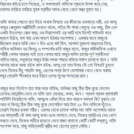
বিছানার বাইরে চলে গিয়েছে, ও সবসময়েই নাফিকে প্রথমে উলঙ্গ করে নেয়,
তারপর তারিয়ে তারিয়ে যুবক স্বামীর আদর খেতে খেতে বস্ত্র মুক্ত হয়।
নাফি মাথার পেছনে হাত দিয়ে অবাক বিস্ময়ে ওর জীবনের একমাত্র নারী, ওর আম্মু
নাজুর সেক্সুয়াল আক্টিভিটি দেখতে থাকে, সত্যি কি পাকা খেলুড়ে ওর নাজু, ঠিক যেন
একটা উত্তপ্ত সেক্স বম্ব, ওর দিয়াশেলাই এর কাঠি ঘষে দিলেই দাউদাউ করে
জ্বলে উঠবে, বলা যায় এখন জ্বলে উঠবার অপেক্ষায়। একবার ভাবে নাজুকে
জিজ্ঞেস করবে নাকি কেন ৭ দিন ওকে কষ্ট দিল, আলাদা ঘুমালো বাচ্চাদের নিয়ে,
নাফির অভিমান হয় কিন্তু এ সম্পর্কের চাবি নাজুর হাতে, নাজুর মর্জিমাফিক এখানে
শরীরী খেলার আরম্ভ ঘটে তবে খেলার মাঠে নাজুর জমিন চাষের পূর্ণ স্বাধীনতা
নাফির আছে, শুধুমাত্র নাজুর উর্বর লদকা পাছার ঘভিরে লাঙ্গল চালানো বাদে। নাফি
আশায় থাকে আজ হউক কাল হউক, আম্মু তো তার উপর বৌ তো নিশ্চয়ই চুদতে
দেবে নিজের উঁচু পাছাটা নাজু, ছেলের লম্বা ঠাপে হোগামারা খেতে খেতে ঘরময়
মধুর মেয়েলি শীৎকারে ভরে উঠবে ওদের সুখের সংসারের রাত।
নাজুর কড়া নির্দেশে হাত মারা বন্ধ নাফির, অভিজ্ঞ নাজু ঠিক ঠিক বুঝে ফেলেন
চোদার মোমেন্টাম দেখে যে নাফি হাত মেরেছে, কখন, কবে। প্রথম প্রথম ব্যাপারটা
লাইটলি নিয়েছিলো নাফি, আম্মুকে ধোঁকা দিয়ে হাত মারলে সমস্যা কি? বুঝবে তো
আর না কিন্তু ঠিক ঠিক নাজু বুঝে ফেলেছিল আর টানা ২০ দিন নাফিকে ছুঁতেও
দেয়নি নিজের ডবকা শরীর। এরপর থেকে চাতক পাখির মত নাফি অপেক্ষায় থাকে
ওর লাস্যময়ী বৌ কাম আম্মু কখন ওকে লাগাতে দেবে, নিজের ম্যাচিওর দেহ ভোগ
করতে দেবে, নিজের গভীরে ছাড়তে দেবে বাচ্চা বানানো কোটি কোটি শুক্রাণু, নাফি
অপেক্ষা করে, নাজু দায়িত্ববতী স্ত্রীর মত ছেলের তৃষ্ণা মেটায়।