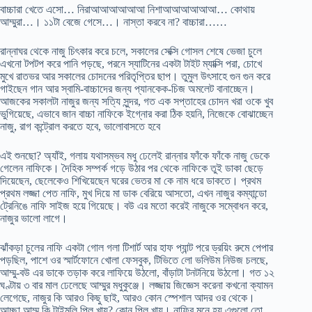
বাচ্চারা খেতে এসো… নিরাআআআআআআ নিশাআআআআআআ… কোথায়
আম্মুরা…। ১১টা বেজে গেসে…। নাস্তা করবে না? বাচ্চারা……
রান্নাঘর থেকে নাজু চিৎকার করে চলে, সকালের সেক্সি গোসল শেষে ভেজা চুলে
এখনো টপটপ করে পানি পড়ছে, পরনে স্যাটিনের একটা টাইট ম্যাক্সি পরা, চোখে
মুখে রাতভর আর সকালের চোদনের পরিতৃপ্তির ছাপ। তুমুল উৎসাহে গুন গুন করে
গাইছেন গান আর স্বামি-বাচ্চাদের জন্য প্যানকেক-চিজ অমলেট বানাচ্ছেন।
আজকের সকালটা নাজুর জন্য সত্যি সুন্দর, গত এক সপ্তাহের চোদন খরা ওকে খুব
ভুগিয়েছে, এভাবে জান বাচ্চা নাফিকে ইগ্নোর করা ঠিক হয়নি, নিজেকে বোঝাচ্ছেন
নাজু, রাগ কন্ট্রোল করতে হবে, ভালোবাসতে হবে
এই শুনছো? অ্যাঁই, গলায় যথাসম্ভব মধু ঢেলেই রান্নার ফাঁকে ফাঁকে নাজু ডেকে
গেলেন নাফিকে। দৈহিক সম্পর্ক গড়ে উঠার পর থেকে নাফিকে তুই ডাকা ছেড়ে
দিয়েছেন, ছেলেকেও শিখিয়েছেন ঘরের ভেতর মা কে নাম ধরে ডাকতে। প্রথম
প্রথম লজ্জা পেত নাফি, মুখ দিয়ে মা ডাক বেরিয়ে আসতো, এখন নাজুর কম্যান্ডো
ট্রেনিঙে নাফি সাইজ হয়ে গিয়েছে। বউ এর মতো করেই নাজুকে সম্বোধন করে,
নাজুর ভালো লাগে।
ঝাঁকড়া চুলের নাফি একটা গোল গলা টিশার্ট আর হাফ প্যান্ট পরে ড্রয়িং রুমে পেপার
পড়ছিল, পাশে ওর স্মার্টফোনে খোলা ফেসবুক, টিভিতে লো ভলিউম নিউজ চলছে,
আম্মু-বউ এর ডাকে তড়াক করে লাফিয়ে উঠলো, বাঁড়াটা টনটনিয়ে উঠলো। গত ১২
ঘণ্টায় ৩ বার মাল ঢেলেছে আম্মুর মধুকুঞ্জে। লজ্জায় জিজ্ঞেস করেনা কখনো ক্যামন
লেগেছে, নাজুর কি আরও কিছু ছাই, আরও কোন স্পেশাল আদর ওর থেকে।
আচ্ছা আম্মু কি টাইমলি পিল খায়? কোন পিল খায়। নাফির মনে হয় এগুলো তো