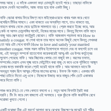
সময় আছে। এ ফাঁকে একদফা কড়া চোদাচুদি হতেই পারে। তাছাড়া নাফিকে
চমকে দেননি অনেকদিন, আজ নাহয় হয়ে যাক একটা কিছু।
নাফি বেচারা বাসায় ফিরে বিষণ্ণ মনে মাইক্রোওয়েভে খাবার গরম করে খেতে
বসেছিল টিভির সামনে। একা থাকতে ওর অস্বস্তি লাগে, তাও থাকতে হয়,
নাহলে বাসায় থেকে মেয়ে দুটোকে সামলাতে হয়। প্রেম করতে ইচ্ছে করে, আর
কেউ না আপন চোদন্সঙ্গির সাথেই, নিজের মায়ের সাথে। কিন্তু মিসেস নাফি মানে
নাজু আর সেক্স ছাড়া কতটুকুই বোঝেন। নাফি আজকাল পড়াশুনা করে How to
satisfy a cougar. যা লেখা থাকে তার সাথে অনেক কিছুই মেলে কিন্তু লেখকরা
তো আর এটা লেখে যাননি How to love and satisfy your married
mother cougar. সহজ সরল নাফির ইমোশনকে পাত্তা দেয় না বললেই চলে ওর
মা, এই অদ্ভুত সম্পর্কে হাতেগোনা কয়েকবারেই আম্মু-বউ এর উপর কর্তৃত্বের
সুযোগ পেয়েছে নাফি। আর বিছানার খেলায় তো নাজুই বস। বয়সের তফাত,
সম্পর্কের দেয়াল এসব সূক্ষ্ম ভাবে মেইন্টেইন করা নাজু যে কবে ওকে পুটকিতে আঙ্গুল
দেবার জন্য বকাবকি করেন শ্বেই ভয়েই থাকে নাফি। আর আনমনে ভাবে কি
অদ্ভুত স্বাদ ছিল আম্মুর পোঁদের মাংসের রসের। উফফ কি স্বাদ। একবার যদি
পাছা চাটতে দিতো এমু ওকে। নিজেকে উজাড় করে নাজুর পোঁদ চেটে একাকার
করে দিতো নাফি।
লাঞ্চ করে PS3 তে গেম খেলতে বসলো ও। নতুন আসা ফিফাটা ট্রাই করা
হয়নি। টিং টং করে বেল বাজলো এই অসময়ে। ভ্রু কুঁচকে নাফি জয়স্টিক রেখে
দরোজা খুলতে গেলো।
একটি দরোজা ঠিক এই মুহূর্তে আলাদা করে রেখেছে কিছুক্ষণের মাঝেই দুই শরীর