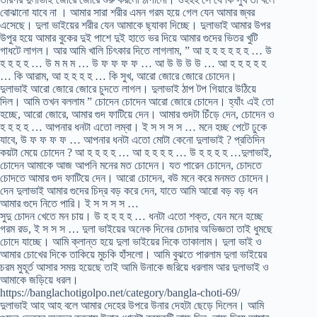
বোঝানো যাবে না । আমার সারা শরীর এমন গরম হয়ে গেল যেন আমার জ্বর
এসেছে। দুলা ভাইয়ের শরীর যেন আমাকে ছ্যাকা দিচ্ছে। দুলাভাই আমার উপর
উপুর হয়ে আমার বুকের দুই পাশে দুই হাতে ভর দিয়ে আমার গুদের ভিতর খুটি
গাধটে লাগল। আর আমি খালি চিৎকার দিতে লাগলাম, ” আ হ হ হ হ হ হ … উ
হ হ হ হ … উ ম ম ম … উ ফ ফ ফ ফ … আ উ উ উ উ … আ হ হ হ হ হ
… কি আরাম, আ হ হ হ হ … কি সুখ, আরো জোরে জোরে চোদেন।
দুলাভাই আরো জোরে জোরে চুদতে লাগল। দুলাভাই ঠাপ টপ গিয়ারে উঠিয়ে
দিল। আমি তখন বললাম ” চোদেন চোদেন আরো জোরে চোদেন। হ্যাঁং এই তো
হচ্ছে, আরো জোরে, আমার গুদ ফাটিয়ে দেন। আমার গুদটা চিঁড়ে দেন, চোদেন ও
হ হ হ হ … আপনার ধনটা এতো লম্বা। ই স স স স … মনে হচ্ছ পেটে ঢুকে
যাবে, উ ফ ফ ফ ফ … আপনার ধনটা এতো মোটা কেনো দুলাভাই ? প্রতিদিন
কয়টা মেয়ে চোদেন ? আ হ হ হ হ … আ হ হ হ হ … উ হ হ হ হ …দুলাভাই,
চোদেন আমাকে আজ আপনি মনের মত চোদেন। যত পারেন চোদেন, চোদতে
চোদতে আমার গুদ ফাটিয়ে দেন। আরো চোদেন, বউ মনে করে মনমত চোদেন।
দেন দুলাভাই আমার গুদের চিদ্র বড় করে দেন, যাতে আমি আরো বড় বড় ধন
আমার গুদে নিতে পারি। ই স স স স …
সুদু চোদন খেতে মন চায়। উ হ হ হ হ … ধনটা এতো শক্ত, যেন মনে হচ্ছে
গরম রড, ই স স স … দুলা ভাইয়ের অনেক দিনের চোদার অভিজ্ঞতা তাই ধুমছে
চোদে যাচ্ছে। আমি ক্লান্ত হয়ে দুলা ভাইয়ের দিকে তাকালাম। দুলা ভাই ও
আমার চোখের দিকে তাকিয়ে মুচকি হাঁসলো। আমি বুঝতে পারলাম দুলা ভাইয়ের
চরম মুহূর্ত আসার সময় হয়েছে তাই আমি উনাকে জরিয়ে ধরলাম আর দুলাভাই ও
আমাকে জড়িয়ে ধরল।
https://banglachotigolpo.net/category/bangla-choti-69/
দুলাভাই আহ আহ বলে আমার দেহের উপরে উনার দেহটা ছেড়ে দিলেন। আমি