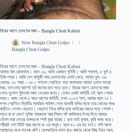
বিয়ের আগে চোদনের মজা – Bangla Choti Kahini
New Bangla Choti Golpo
Bangla Choti Golpo
বিয়ের আগে চোদনের মজা – Bangla Choti Kahini
আমার নাম রোকসানা। বয়স ২৬, আমি একজন গৃহিনী। আমি শ্যমলা, ৫ ফুট ৪
ইঞ্চি লম্বা। আমি বেশ কামুকী আর চোদনখোর একটা মেয়ে, আমার বুক- ৩৬
কোমর- ৩০ পাছা – ৩৮। সপ্তম শ্রেণিতে পড়া অবস্থায় আমার চোদন যাত্রা
শুরু, তবে তার আগেই দুই জনের হাত পড়ে দুধে। বিয়ের আগে চোদনের মজা
পেয়ে সুযোগ খুঁজতাম মজা নেওয়ার জন্য। তেমন একটা কাহিনী এই গল্পে শেয়ার
করব। আজ থেকে ৮ বছর আগের কাহিনী, তখন ২০০৭ সাল, আমার বয়স ১৮।
দশম শ্রেণিতে দ্বিতীয় সাময়িক পরিক্ষা শেষে বান্ধবী মলির সাথে তার বোনের শশুর
বাড়ীতে গেলাম বেড়াতে। বেড়াতে গিয়ে মলির দুলা ভাইয়ের নজরে পড়ে গেলাম।
পড়ব না বা কেন? সুইজ পায়জামা আর স্কিন সট কামিজের উপর দিয়ে আমার
যৌবন ভরা দেহের অঙ্গগুলো স্পষ্ট বুঝা যাচ্ছে। দুলা ভাই কৃষক, কৃষি কাজ করে।
শরীরটা বেশ টাইট আর কালো রং এর মানুষ। বয়স ৪০ এর মত হবে। পলি আপা
আমাদের দেখে অনেক খুশি। দুলাভাইকে বলল যাও বাজার থেকে কিছু নিয়ে আস,