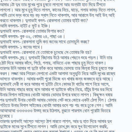
আমার ১টা দুধ তার মুখের পুরে চুষতে লাগলো আর অন্যটা হাত দিয়ে টিপতে
লাগলো। আর মুখে চুমু দিতে লাগল, কানের নিচে, ঘাড়ে, গলায় কামড় দিতে লাগল,
আমি চোখ বন্ধ করে বড় বড় স্বাস নিতে থাকলাম, আর আরামে উহ আই উহ আই
করতে থাকলাম। দুলাভাই বলল- রোকসানা তোমার হাইট কত?
আমি বললাম- হাইট ৫ ফুট ৪ ইঞ্চি।
দুলাভাই বলল- রোকসানা তোমার ফিগার কত?
আমি বললাম- বুক ৩২, কোমর ২৪, পাছা ৩৪।
দুলাভাই বলল- রোকসানা তুমি কত জনের সাথে চোদাচুদি করছ?
আমি বললাম- ১ জনের সাথে।
দুলাভাই বলল- রোকসানা যে তোমাকে চুদেছে সে তোমার কি হয়?
আমি বললাম- বন্দু। দুলাভাই বিছানায় উঠে আমার পেছনে শুয়ে পড়ল। উনি তার
ঠোট দিয়ে আমার কাঁদে, পিঠে, গলায়, নাভিতে এবং পাছায় চুমু দিতে থাকল।
তারপর উনি আমার পা দুটো ফাঁক করে আমার ভোদায় তার জিহ্বা দিয়ে চুষতে শুরু
করল। লজ্জা আর শিহরন মেশানো একটা আলাদা অনুভুতি নিয়ে আমি সুখের রাজ্যে
ভাসতে থাকলাম। আমার গুদটা পুরো ভিজে ধন খাবার জন্য জবজবে হয়ে আছে।
দুলাভাই দেরী না করে আমার পা দুইটা টেনে কোমর টা খাটের পাশে নিয়ে আসে,
উনি আমার পাছার কাছে বসে আমার পা দুটোকে কাঁধে নিয়ে, হাঁটুর উপর ভর দিয়ে
উনার বিশাল সাইজের ধোনটা আমার ভোদার উপরে ঘষতে লাগল। কিছুক্ষন ঘষার
পর দুলাভাই উনার ধোনটা আমার ভোদায় সেট করে জোরে একটা ঠেলা দিল। ঠেলার
গতিতে উনার বিশাল সাইজের ধোনটা আমার গুদে পচ পচ করে ঢুকে গেল। আমি
আআআআ ওওওওওও উহ্হ্হ্ করে উঠলাম, বুঝতে পারলাম ধোন পূরোটা ভিতরে
ঢুকেছে।
তারপর দুলাভাই আস্তে আস্তে ঠাপ মারতে লাগল, আর দু হাত দিয়ে আমার দুধ
দুটোকে মনের সুখে টিপতে লাগল। আমি চোখ বন্দ করে সুখ উপোভোগ করছি,
তারপর দুলাভাই জোরে জোরে শুরু করলো ঠাপানো। ওহহহ সে যে কি সুখ তা বলে