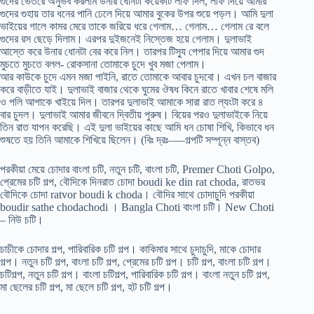
গুদের ভেতরে অনুভব করলাম উনার ধোনটা কয়েকটি লাফ দিল, লাফ দিয়ে আমার
গুদের গুহায় তার ধনের পানি ঢেলে দিয়ে আমার বুকের উপর শুয়ে পড়ল। আমি দুলা
ভাইয়ের গালে কামর মেরে তাকে জরিয়ে ধরে গেলাম… গেলাম… গেলাম রে বলে
গুদের রস ছেড়ে দিলাম। এরপর দুইজনেই নিস্তেজ হয়ে গেলাম। দুলাভাই
আস্তে করে উনার ধোনটা বের করে নিল। তারপর টিস্যু পেপার দিয়ে আমার গুদ
মুচতে মুচতে বলল- রোকসানা তোমাকে চুদে খুব মজা পেলাম।
আর কাউকে চুদে এমন মজা পাইনি, রাতে তোমাকে আবার চুদবো। এখন চল বাজার
করে বাড়ীতে যাই। দুলাভাই বাজার থেকে ঘুমের ঔষধ কিনে রাতে খাবার শেষে মলি
ও পলি আপাকে খাইয়ে দিল। তারপর দুলাভাই আমাকে সারা রাত ল্যংটা করে ৪
বার চুদল। দুলাভাই আমার জীবনে দ্বিতীয় পুরুষ। বিয়ের পরও দুলাভাইকে নিয়ে
তিন রাত যাপন করেছি। এই দুলা ভাইয়ের কাছে আমি ধন চোষা শিখি, কিভাবে ধন
শুষতে হয় তিনি আমাকে শিখিয়ে ছিলেন। (বিঃ দ্রঃ—–গল্পটি সম্পূন্ন বাস্তব)
পরকীয়া মেয়ে চোদার বাংলা চটি, নতুন চটি, বাংলা চটি, Premer Choti Golpo,
প্রেমের চটি গল্প, বৌদিকে দিনরাত চোদা boudi ke din rat choda, রাতভর
বৌদিকে চোদা ratvor boudi k choda। বৌদির সাথে চোদাচুদি পরকীয়া
boudir sathe chodachodi । Bangla Choti বাংলা চটি। New Choti
– নিউ চটি।
চাচীকে চোদার গল্প, পারিবারিক চটি গল্প। কাকিমার সাথে চুদাচুদি, মাকে চোদার
গল্প। নতুন চটি গল্প, বাংলা চটি গল্প, প্রেমের চটি গল্প। চটি গল্প, বাংলা চটি গল্প।
চটিগল্প, নতুন চটি গল্প। বাংলা চটিগল্প, পারিবারিক চটি গল্প। বাংলা নতুন চটি গল্প,
মা ছেলের চটি গল্প, মা ছেলে চটি গল্প, হট চটি গল্প।