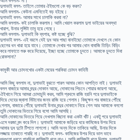
আমি বললাম- না।
দুলাভাই বলল- তাইলে তোমার ঐইগুলো কে বড় করল?
আমি বললাম- কেউনা এমনিতেই বড় হইছে।
দুলাভাই বলল- আমার সাথে চালাকি করবা না?
আমি বললাম- কই চালাকি করলাম। আমি খেয়াল করলাম দুলা ভাইয়ের অবস্থা
খারাপ, উনার লুঙ্গিটা তাবু হয়ে গেছে।
আমি বললাম- দুলাভাই কি ব্যপার, কষ্ট হচ্ছে বুঝি?
দুলাভাই বলল- এই বয়সে যেই দুধ আর পাছা বানাইছো তোমাকে দেখলে যে কোন
ছেলের ধন খারা হয়ে যাবে। তোমাকে দেখার পর আমার ধোন বাবাজি তিড়িং বিড়িং
করে লাফাতে শুরু করে দিয়েছে, ইচ্ছা হচ্ছে তোমাকে চুদতে। আমাকে চুদতে দিবা
রোকসানা?
কামুকী আর চোদনখোর একটা মেয়ের পরকিয়া চোদন কাহিনী
আমি কিছু বললাম না, দুলাভাই বুঝতে পারল আমার কোন আপত্তি নাই। দুলাভাই
বলল বাজারে আমার বন্দুর দোকান আছে, দোকানের পিচনে শোয়ার জায়গা আছে,
ঐইখানে গিয়ে আমরা চোদাচুদি করব, আমি প্রথমে রাজি হয়নি পরে দুলাভাইকে
দিয়ে দেহের জ্বালা মিটানোর জন্য রাজি হয়ে গেলাম। কিছুক্ষন পর বাজারে পৌঁছে
গেলাম, বাজারে পৌঁছে দুলাভাই উনার বন্দুর দোকানে নিয়ে গেল আর আমাকে বললো
তুমি দোকানের ভিতরে গিয়ে বসো আমি আসছি।
আমি দোকানের ভিতরে গিয়ে দেখলাম বিছানা করা একটা খাঁট। একটু পরে দুলাভাই
এসে দরজা বন্দ করে দিল। দুলাভাই আমাকে জড়িয়ে ধরে কামিজের উপর দিয়ে
আমার দুধ দুটো টিপতে লাগলো। আমি অন্য দিকে তাকিয়ে আছি, উনার দিকে
লজ্জায় তাকাতে পারছি না। দুলাভাই বলল- কামিজের উপর দিয়ে ভাল ভাবে
ধুদগুলো ধরতে পারছিনা কামিজটা খুলে নাও। আমি কামিজটা খুলে দিলাম, দুলাভাই