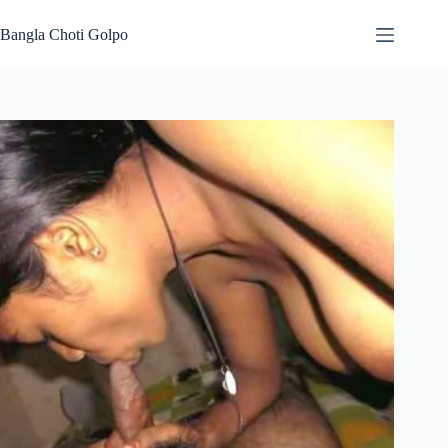
Skip
to
Bangla Choti Golpo
content