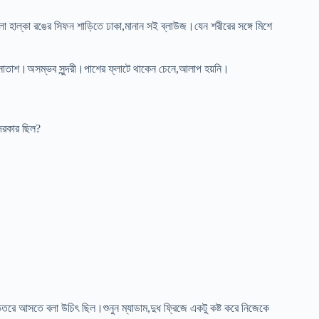
া হাল্কা রঙের সিফন শাড়িতে ঢাকা,মানান সই ব্লাউজ।যেন শরীরের সঙ্গে মিশে
-সাতাশ।অসম্ভব সুন্দরী।পাশের ফ্লাটে থাকেন চেনে,আলাপ হয়নি।
দরকার ছিল?
রে আসতে বলা উচিৎ ছিল।শুনুন ম্যাডাম,দুধ ফ্রিজে একটু কষ্ট করে নিজেকে