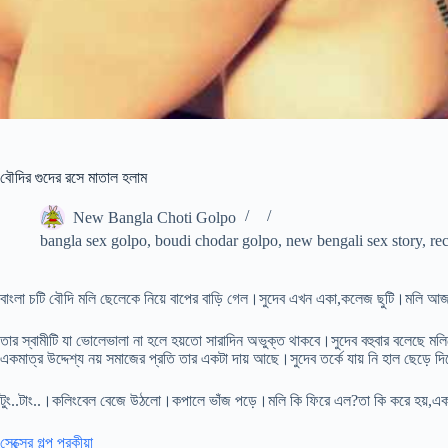
বৌদির গুদের রসে মাতাল হলাম
New Bangla Choti Golpo
bangla sex golpo
,
boudi chodar golpo
,
new bengali sex story
,
re
বাংলা চটি বৌদি মলি ছেলেকে নিয়ে বাপের বাড়ি গেল।সুদেব এখন একা,কলেজ ছুটি।মলি 
তার স্বামীটি যা ভোলেভালা না হলে হয়তো সারাদিন অভুক্ত থাকবে।সুদেব বহুবার বলেছে মলি
একমাত্র উদ্দেশ্য নয় সমাজের প্রতি তার একটা দায় আছে।সুদেব তর্কে যায় নি হাল ছেড়ে দ
টুং..টাং..।কলিংবেল বেজে উঠলো।কপালে ভাঁজ পড়ে।মলি কি ফিরে এল?তা কি করে হয়,এ
সেক্সের গল্প পরকীয়া