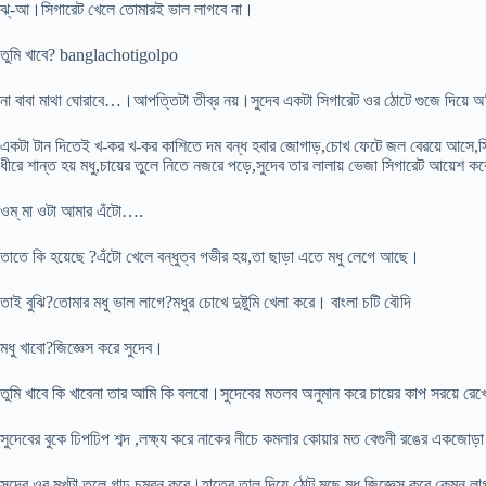
ঝ্-আ।সিগারেট খেলে তোমারই ভাল লাগবে না।
তুমি খাবে? banglachotigolpo
না বাবা মাথা ঘোরাবে…।আপত্তিটা তীব্র নয়।সুদেব একটা সিগারেট ওর ঠোটে গুজে দিয়ে
একটা টান দিতেই খ-কর খ-কর কাশিতে দম বন্ধ হবার জোগাড়,চোখ ফেটে জল বেরয়ে আসে,সিগার
ধীরে শান্ত হয় মধু,চায়ের তুলে নিতে নজরে পড়ে,সুদেব তার লালায় ভেজা সিগারেট আয়েশ ক
ওম্ মা ওটা আমার এঁটো….
তাতে কি হয়েছে ?এঁটো খেলে বন্ধুত্ব গভীর হয়,তা ছাড়া এতে মধু লেগে আছে।
তাই বুঝি?তোমার মধু ভাল লাগে?মধুর চোখে দুষ্টুমি খেলা করে। বাংলা চটি বৌদি
মধু খাবো?জিজ্ঞেস করে সুদেব।
তুমি খাবে কি খাবেনা তার আমি কি বলবো।সুদেবের মতলব অনুমান করে চায়ের কাপ সরয়ে রেখে
সুদেবের বুকে ঢিপঢিপ শব্দ ,লক্ষ্য করে নাকের নীচে কমলার কোয়ার মত বেগুনী রঙের একজোড়া 
সুদেব ওর মুখটা তুলে গাঢ় চুম্বন করে।হাতের তালু দিয়ে ঠোট মুছে মধু জিজ্ঞেস করে,কেমন ল