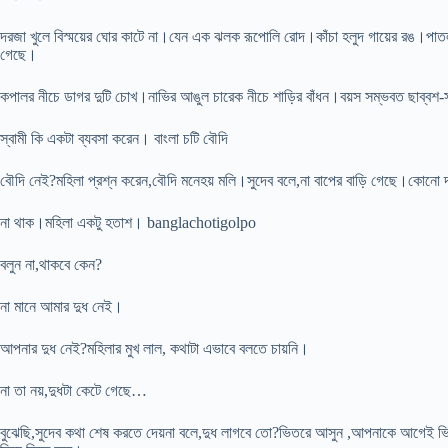
দরজা খুলে বিস্ময়ের ঘোর কাটে না।যেন এক ঝলক রূপোলি রোদ।কাঁচা হলুদ গায়ের রঙ।পাতল
গেছে।
কপালর নীচে ডাগর দুটি চোখ।নাভির আঙুল চারেক নীচে শাড়ির বাঁধন।বয়স সম্ভবত ছাব্বশ
স্বামী কি একটা ব্যবসা করেন। বাংলা চটি বৌদি
বৌদি নেই?মহিলা প্রশ্ন করেন,বৌদি মনেহয় মলি।সুদেব বলে,না বাপের বাড়ি গেছে।কোনো 
না থাক।মহিলা একটু হতাশ। banglachotigolpo
বলুন না,থাকবে কেন?
না মানে আমার দুধ নেই।
আপনার দুধ নেই?মহিলার মুখ লাল, কথাটা এভাবে বলতে চায়নি।
না তা নয়,দুধটা কেটে গেছে…
বুঝেছি,সুদেব কথা শেষ করতে দেয়না বলে,দুধ লাগবে তো?ভিতরে আসুন ,আপনাকে আগেই ভিত