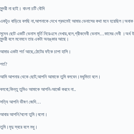
সুন্দরী না ছাই। বাংলা চটি বৌদি
একটুও বাড়িয়ে বলছি না,আপনাকে দেখে প্রথমেই আমার ভেনাসের কথা মনে হয়েছিল।অবাক
সুদেব ছোট একটি ভেনাস মূর্তি নিয়েএসে দেখায়,বলে,গ্রীকদেবী ভেনাস…কামের দেবী ।অর্ধ উলঙ্
সুন্দরী বলে মনেমনে তার একটা অহঙ্কার আছে।
আমার একটা শর্ত আছে,ঠোটের ফাঁকে চাপা হাসি।
শর্ত?
আমি আপনার থেকে ছোট,আপনি আমাকে তুমি বলবেন।মধুমিতা বলে।
বলবো,কিন্তু তুমিও আমাকে আপনি-আজ্ঞেঁ করবে না..
সত্যি আপনি ভীষণ জেদি…
আবার আপনি?বলো তুমি।বলো।
তুমি।মৃদু স্বরে বলে মধু।