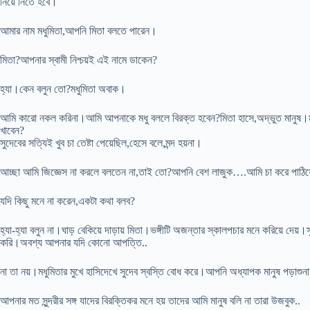
নিয়ে নিতে হবে।
আমার নাম মধুমিতা,আপনি মিতা বলতে পারেন।
মিতা?আপনার স্বামী নিশ্চয়ই এই নামে ডাকেন?
হ্যা।কেন বলুন তো?মধুমিতা অবাক।
আমি কারো নকল করিনা।আমি আপনাকে মধু বললে বিরক্ত হবেন?মিতা হাসে,অদ্ভুত মানুষ।মানুষ
খাবেন?
সুদেবের সত্যিই খুব চা তেষ্টা পেয়েছিল,হেসে বলে,মন্দ হয়না।
আচ্ছা আমি জিজ্ঞেস না করলে বলতেন না,তাই তো?আপনি বেশ লাজুক….আমি চা করে পাঠিয
যদি কিছু মনে না করেন,একটা কথা বলব?
হ্যা-হ্যা বলুন না।ঘাড় বেকিয়ে দাড়ায় মিতা।ভঙ্গীটি অজন্তার স্কালপচার মনে করিয়ে দ
করি।অবশ্য আপনার যদি কোনো আপত্তি..
না তা নয়।মধুমিতার মুখে হাসিদেখে সুদেব স্বস্তি বোধ করে।আপনি অধ্যাপক মানুষ পড়াশু
আপনার মত সুন্দরীর সঙ্গ যাদের বিরক্তিকর মনে হয় তাদের আমি মানুষ বলি না তারা উজবুক..