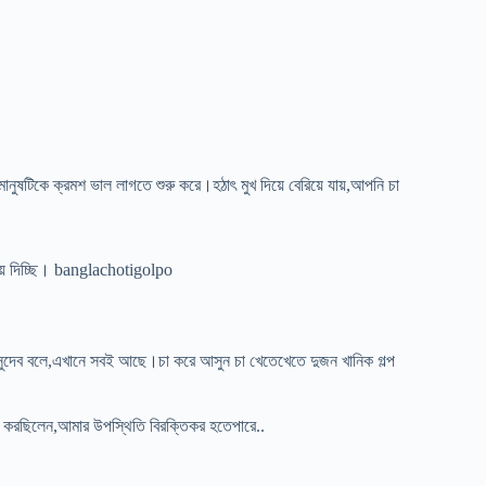
টিকে ক্রমশ ভাল লাগতে শুরু করে।হঠাৎ মুখ দিয়ে বেরিয়ে যায়,আপনি চা
়ে দিচ্ছি। banglachotigolpo
েয়।সুদেব বলে,এখানে সবই আছে।চা করে আসুন চা খেতেখেতে দুজন খানিক গল্প
না করছিলেন,আমার উপস্থিতি বিরক্তিকর হতেপারে..