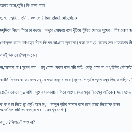
আবার বলো,তুমি।কি হলো বলো।
তুমি…তুমি…তুমি…হল তো? banglachotigolpo
মধুমিতা পিছন ফিরে চা করছে।অদূরে সোফায় বসে খুঁটিয়ে খুঁটিয়ে দেখছে সুদেব। পিঠ খোলা জ
কৌতূহল জাগে কাপড়ের নীচে কি ধন-ভাণ্ডার লুকানো।বাড়া অবাধ্য ছেলের মত পায়জামার নী
একটু আসবেন?মধু ডাকে।
না,আসবো না।সুদেব বলে। মধু হেসে ফেলে বলে,সরি-সরি..একটু এসো না গো,চিনির কৌটোটা 
কথাটা নিজের কানে যেতে মধু রোমাঞ্চ অনুভব করে।সুদেব গোড়ালি তুলে মধুর পিছনে দাড়িয়ে
ঠোটের কোলে মৃদু হাসি।সুদেব স্বস্থানে ফিরে আসে,নজর মধুর নিতম্বে আটকে। মনে হচ্ছে 
দু-কাপ চা নিয়ে মুখোমুখি বসে মধু।লোলুপ দৃষ্টির সামনে বসে মনে হচ্ছে নিজেকে উলঙ্গ।
অস্বস্তি কাটাতে বলে,আমার চায়ের খুব নেশা।
শুধু চা?সিগারেট খাও না?