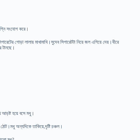
 অগ্নি সংযোগ করে।
েটের গোড়া লালায় মাখামাখি।সুদেব সিগারেটটা নিয়ে জল এগিয়ে দেয়।ধীরে
রে টানছে।
 আড়ষ্ট হয়ে বসে মধু।
ঠোট।মধু অন্যদিকে তাকিয়ে,দৃষ্টি চঞ্চল।
াগলো মধু?