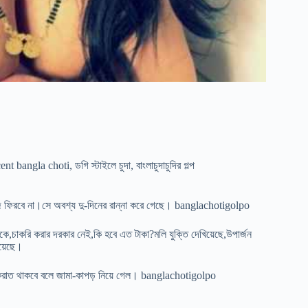
cent bangla choti
,
ডগি স্টাইলে চুদা
,
বাংলাচুদাচুদির গল্প
আজ ফিরবে না।সে অবশ্য দু-দিনের রান্না করে গেছে। banglachotigolpo
কে,চাকরি করার দরকার নেই,কি হবে এত টাকা?মলি যুক্তি দেখিয়েছে,উপার্জন
িয়েছে।
করাত থাকবে বলে জামা-কাপড় নিয়ে গেল। banglachotigolpo