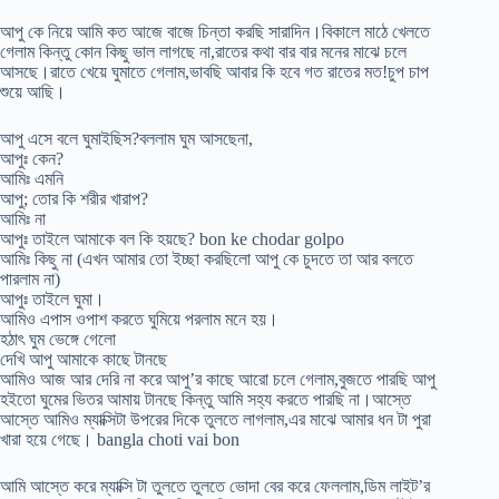
আপু কে নিয়ে আমি কত আজে বাজে চিন্তা করছি সারাদিন।বিকালে মাঠে খেলতে
গেলাম কিন্তু কোন কিছু ভাল লাগছে না,রাতের কথা বার বার মনের মাঝে চলে
আসছে।রাতে খেয়ে ঘুমাতে গেলাম,ভাবছি আবার কি হবে গত রাতের মত!চুপ চাপ
শুয়ে আছি।
আপু এসে বলে ঘুমাইছিস?বললাম ঘুম আসছেনা,
আপুঃ কেন?
আমিঃ এমনি
আপু; তোর কি শরীর খারাপ?
আমিঃ না
আপুঃ তাইলে আমাকে বল কি হয়ছে? bon ke chodar golpo
আমিঃ কিছু না (এখন আমার তো ইচ্ছা করছিলো আপু কে চুদতে তা আর বলতে
পারলাম না)
আপুঃ তাইলে ঘুমা।
আমিও এপাস ওপাশ করতে ঘুমিয়ে পরলাম মনে হয়।
হঠাৎ ঘুম ভেঙ্গে গেলো
দেখি আপু আমাকে কাছে টানছে
আমিও আজ আর দেরি না করে আপু’র কাছে আরো চলে গেলাম,বুজতে পারছি আপু
হইতো ঘুমের ভিতর আমায় টানছে কিন্তু আমি সহ্য করতে পারছি না।আস্তে
আস্তে আমিও ম্যাক্সিটা উপরের দিকে তুলতে লাগলাম,এর মাঝে আমার ধন টা পুরা
খারা হয়ে গেছে। bangla choti vai bon
আমি আস্তে করে ম্যাক্সি টা তুলতে তুলতে ভোদা বের করে ফেললাম,ডিম লাইট’র