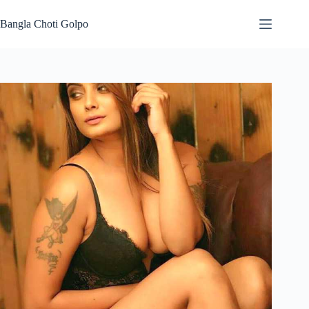
Skip
to
Bangla Choti Golpo
content