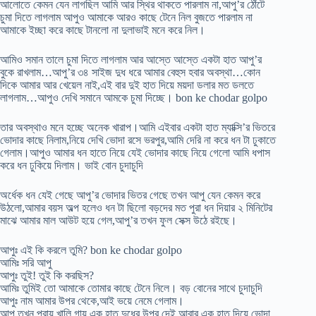
আলোতে কেমন যেন লাগছিল আমি আর স্থির থাকতে পারলাম না,আপু’র ঠোঁটে
চুমা দিতে লাগলাম আপুও আমাকে আরও কাছে টেনে নিল বুজতে পারলাম না
আমাকে ইচ্ছা করে কাছে টানলো না দুলাভাই মনে করে নিল।
আমিও সমান তালে চুমা দিতে লাগলাম আর আস্তে আস্তে একটা হাত আপু’র
বুকে রাখলাম…আপু’র ৩৪ সাইজ দুধ ধরে আমার বেহুস হবার অবস্থা…কোন
দিকে আমার আর খেয়েল নাই,এই বার দুই হাত দিয়ে ময়দা ডলার মত ডলতে
লাগলাম…আপুও দেখি সমানে আমকে চুমা দিচ্ছে। bon ke chodar golpo
তার অবস্থাও মনে হচ্ছে অনেক খারাপ।আমি এইবার একটা হাত ম্যাক্সি’র ভিতরে
ভোদার কাছে নিলাম,নিয়ে দেখি ভোদা রসে ভরপুর,আমি দেরি না করে ধন টা ঢুকাতে
গেলাম।আপুও আমার ধন হাতে নিয়ে যেই ভোদার কাছে নিয়ে গেলো আমি ধপাস
করে ধন ঢুকিয়ে দিলাম। ভাই বোন চুদাচুদি
অর্ধেক ধন যেই গেছে আপু’র ভোদার ভিতর গেছে তখন আপু যেন কেমন করে
উঠলো,আমার বয়স অল্প হলেও ধন টা ছিলো বড়দের মত পুরা ধন দিয়ার ২ মিনিটের
মাঝে আমার মাল আউট হয়ে গেল,আপু’র তখন ফুল সেক্স উঠে রইছে।
আপুঃ এই কি করলে তুমি? bon ke chodar golpo
আমিঃ সরি আপু
আপুঃ তুই! তুই কি করছিস?
আমিঃ তুমিই তো আমাকে তোমার কাছে টেনে নিলে। বড় বোনের সাথে চুদাচুদি
আপুঃ নাম আমার উপর থেকে,আই ভয়ে নেমে গেলাম।
আপু তখন প্রায় খালি গায়,এক হাত দুধের উপর দেই আবার এক হাত দিয়ে ভোদা