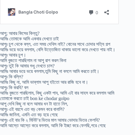
আপু; আবার কিসের কিন্তু?
আমিঃ তোমাকে আমি একবার দেখতে চাই
আপুঃ চুপ থেকে বল্ল, এত সময় দেখিস নাই? বোনের সাথে চোদার সত্যি গল্প
আমিঃ ভয়ে ভয়ে বললাম, বেসি উত্তেজিত থাকায় ভালো করে দেখতে পায় নাই।
আপুঃ আবার চুপ।
আমি বুজতে পারছিলাম না আপু রাগ করল কিনা
আপুঃ তুই কি আমায় শুধু দেখতে চাস?
আমিঃ আবার ভয়ে ভয়ে বললাম,তুমি কিছু না বললে আমি করতে চাই।
আপুঃ কি বল্লি?
আমিঃ কিছু না, আমি ভাব্লাম আপু হইতো আর রাজি হবে না।
আপুঃ কি করবি? বল
আমিঃ বুজতে পারছিলাম, কিছু একটা পাব, আমি এই বার সাহস করে বললাম আমি
তোমাকে করতে চাই bon ke chodar golpo
আপু দেখি কিছু না বলে আমার ধন টা হাতে নিল,
আপুঃ এই বয়সে এত বড় কেমন করে বানালি?
আমিঃ জানিনা, এমনি এত বড় হয়ে গেছে
আপুঃ এই বার কি ২ মিনিট’র ভিতর মাল আমার ভোদার ভিতর ফেলবি?
আমি আস্তে আস্তে করে বললাম, আমি কি ইচ্ছা করে ফেলছি,পরে গেছে