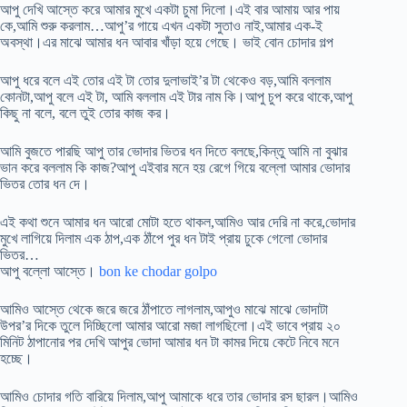
আপু দেখি আস্তে করে আমার মুখে একটা চুমা দিলো।এই বার আমায় আর পায়
কে,আমি শুরু করলাম…আপু’র গায়ে এখন একটা সুতাও নাই,আমার এক-ই
অবস্থা।এর মাঝে আমার ধন আবার খাঁড়া হয়ে গেছে। ভাই বোন চোদার গল্প
আপু ধরে বলে এই তোর এই টা তোর দুলাভাই’র টা থেকেও বড়,আমি বললাম
কোনটা,আপু বলে এই টা, আমি বললাম এই টার নাম কি।আপু চুপ করে থাকে,আপু
কিছু না বলে, বলে তুই তোর কাজ কর।
আমি বুজতে পারছি আপু তার ভোদার ভিতর ধন দিতে বলছে,কিন্তু আমি না বুঝার
ভান করে বললাম কি কাজ?আপু এইবার মনে হয় রেগে গিয়ে বল্লো আমার ভোদার
ভিতর তোর ধন দে।
এই কথা শুনে আমার ধন আরো মোটা হতে থাকল,আমিও আর দেরি না করে,ভোদার
মুখে লাগিয়ে দিলাম এক ঠাপ,এক ঠাঁপে পুর ধন টাই প্রায় ঢুকে গেলো ভোদার
ভিতর…
আপু বল্লো আস্তে।
bon ke chodar golpo
আমিও আস্তে থেকে জরে জরে ঠাঁপাতে লাগলাম,আপুও মাঝে মাঝে ভোদাটা
উপর’র দিকে তুলে দিচ্ছিলো আমার আরো মজা লাগছিলো।এই ভাবে প্রায় ২০
মিনিট ঠাপানোর পর দেখি আপুর ভোদা আমার ধন টা কামর দিয়ে কেটে নিবে মনে
হচ্ছে।
আমিও চোদার গতি বারিয়ে দিলাম,আপু আমাকে ধরে তার ভোদার রস ছারল।আমিও