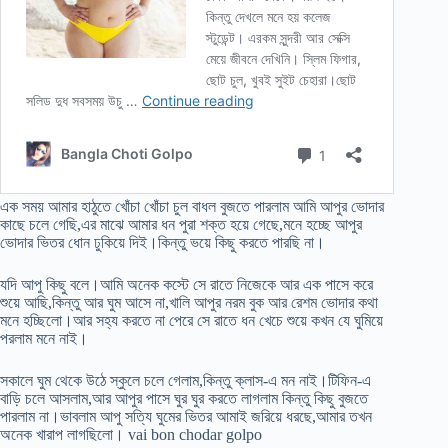
এক সময় আমার হাঠুতে খোঁচা খোঁচা চুল বাধল বুজতে পারলাম আমি আপুর ভোদার
কাছে চলে গেছি,এর মাঝে আমার ধন পুরা শক্ত হয়ে গেছে,মনে হচ্ছে আপুর
ভোদার ভিতর ধোন ঢুকিয়ে দিই।কিন্তু ভয়ে কিছু করতে পারছি না।
যদি আপু কিছু বলে।আমি অনেক কস্টে সে রাতে নিজেকে আর এক পাসে করে
শুয়ে আছি,কিন্তু আর ঘুম আসে না,খালি আপুর নরম বুক আর রেশম ভোদার কথা
মনে হচ্ছিলো।আর সহ্য করতে না পেরে সে রাতে ধন খেচে শুয়ে কখন যে ঘুমিয়ে
পরলাম মনে নাই।
সকালে ঘুম থেকে উঠে স্কুলে চলে গেলাম,কিন্তু ক্লাস-এ মন নাই।টিফিন-এ
বাড়ি চলে আসলাম,আর আপুর পাসে ঘুর ঘুর করতে লাগলাম কিন্তু কিছু বুজতে
পারলাম না।ভাবলাম আপু সত্যি ঘুমের ভিতর আমাই জরিয়ে ধরছে,আমার তখন
অনেক খারাপ লাগছিলো। vai bon chodar golpo