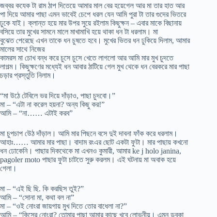
জব্বর কযেক টা রাম ঠাপ দিতেয়ে আমার মাল বের হয়েগেল আর মা তার হাত আর
পা দিয়ে আমার পাছা এমন ভাবেই চেপে ধরল যেন আমি পুরা টা তার গুদের ভিতরে
ঢুকে যাই। ক্লান্ত হয়ে মার উপর সুয়ে রইলাম কিছুক্ষন – এবার মাকে বিছানায়
বসিয়ে তার মুখের সামনে মালে মাখামাখি হয়ে থাকা ধন টা ধরলাম। মা
বুঝেত পেরেছে এখন তাকে ধন চুষতে হবে। মুখের ভিতর ধন ঢুকিয়ে দিলাম, আমার
মালের সাথে নিজের
কামরস মা চোখ বন্ধ করে চুসে চুসে খেতে লাগলো আর আমি মার মুখ চুদতে
লাগল্ম। কিছুক্ষণের মধ্যেই ধন আবার ঠাটিয়ে গেল মুখ থেকে ধন বেরকরে মার পাছা
চড়ার প্রস্তুতি নিলাম।
“মা উঠে টেবিলে ভর দিয়ে দাঁড়াও, পাছা চুদবো।”
মা – “এটা না করেল হয়না? অন্য কিছু কর!”
আমি – “না…… এটাই করব”
মা চুপচাপ উেঠ দাঁড়াল। আমি মার পিছনে বসে দুই দাবনা ফাঁক করে ধরলাম।
আহাঃ…… আমার মার পাছা। বাদাম রংএর ছোট একটা ফুটা। মার পাছায় কখনো
ধন ঢোকেনি। পাছার দিকথেকে মা এখনও কুমারী, আমার ke j holo janina,
pagoler moto পাছার ফুটা চাটতে সুরু করলম। এই ঘটনায় মা অবাক হয়ে
গেলা।
মা – “এই ছি ছি. কি করছিস তুই?”
আমি – “সোনা মা, কথা বল না”
মা – “ওই নোংরা জায়গায় মুখ দিতে তোর বাধেলা না?”
আমি – “কিসের নোংরা? তোমার পাছা আমার কাছে খুবে লোভনীয়। এমন ডবকা