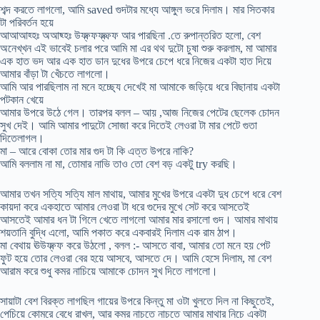
শব্দ করতে লাগলো, আমি saved গুদটার মধ্যে আঙ্গুল ভরে দিলাম। মার সিতকার
টা পরিবর্তন হয়ে
আআআহ্হঃ অআছ্হঃ উফ্ফ্ফফ্ফ্ফ্ফ আর পারছিনা .তে রুপান্তরিত হলো, বেশ
অনেখ্খন এই ভাবেই চলার পরে আমি মা এর থথ দুটো চুষা শুরু করলাম, মা আমার
এক হাত ভদ আর এক হাত ডান দুধের উপরে চেপে ধরে নিজের একটা হাত দিয়ে
আমার বাঁড়া টা খেঁচতে লাগলো।
আমি আর পারছিলাম না মনে হচ্ছ্যে দেখেই মা আমাকে জড়িয়ে ধরে বিছানায় একটা
পটকান খেয়ে
আমার উপরে উঠে গেল। তারপর বলল – আয় ,আজ নিজের পেটের ছেলেক চোদন
সুখ দেই। আমি আমার পাদুটো সোজা করে দিতেই লেওরা টা মার পেটে গুতা
দিতেলাগল।
মা – আরে বোকা তোর মার গুদ টা কি এত্ত উপরে নাকি?
আমি বললাম না মা, তোমার নাভি তাও তো বেশ বড় একটু try করছি।
আমার তখন সত্যি সত্যি মাল মাথায়, আমার মুখের উপরে একটা দুধ চেপে ধরে বেশ
কায়দা করে একহাতে আমার লেওরা টা ধরে গুদের মুখে সেট করে আসতেই
আসতেই আমার ধন টা গিলে খেতে লাগলো আমার মার রসালো গুদ। আমার মাথায়
শয়তানি বুদ্ধি এলো, আমি পকাত করে একবারই দিলাম এক রাম ঠাপ।
মা বেথায় ঊউফ্ফ্ফ করে উঠলো , বলল :- আসতে বাবা, আমার তো মনে হয় পেট
ফুট হয়ে তোর লেওরা বের হয়ে আসবে, আসতে দে। আমি হেসে দিলাম, মা বেশ
আরাম করে শুধু কমর নাচিয়ে আমাকে চোদন সুখ দিতে লাগলো।
সায়াটা বেশ বিরক্ত লাগছিল গায়ের উপরে কিন্তু মা ওটা খুলতে দিল না কিছুতেই,
পেচিয়ে কোমরে বেধে রাখল, আর কমর নাচতে নাচতে আমার মাথার নিচে একটা