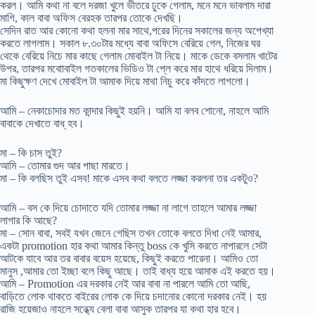
করল। আমি কথা না বলে দরজা খুলে ভীতরে ঢুকে গেলাম, মনে মনে ভাবলাম দারা
মাগি, কাল বাবা অফিস বেরহক তারপর তোকে দেখছি।
সেদিন রাত আর কোনো কথা হলনা মার সাথে,পরের দিনের সকালের জন্য অপেখ্যা
করতে লাগলাম। সকাল ৮.৩০টার মধ্যে বাবা অফিসে বেরিয়ে গেল, নিজের ঘর
থেকে বেরিয়ে নিচে মার কাছে গেলাম মোবাইল টা নিয়ে। মাকে ডেকে বসলাম খাটের
উপর, তারপর মবাোবাইল গতকালের ভিডিও টা প্লে করে মার হাথে ধরিয়ে দিলাম।
মা কিছুক্ষণ দেখে মোবাইল টা আমাক দিয়ে মাথা নিচু করে কাঁদতে লাগলো।
আমি – নেকাচোদার মত কান্দার কিছুই হয়নি। আমি যা বলব শোনো, নাহলে আমি
বাবাকে দেখাতে বাধ্ হব।
মা – কি চাস তুই?
আমি – তোমার গুদ আর পাছা মারতে।
মা – কি বলছিস তুই এসব! মাকে এসব কথা বলতে লজ্জা করলনা তর একটুও?
আমি – বস কে দিয়ে চোদাতে যদি তোমার লজ্জা না লাগে তাহলে আমার লজ্জা
লাগার কি আছে?
মা – সোন বাবা, সবই যখন জেনে গেছিস তখন তোকে বলতে দিধা নেই আমার,
একটা promotion হার কথা আমার কিন্তু boss কে খুসি করতে নাপারলে সেটা
আটকে যাবে আর তর বাবার বয়েস হয়েছে, কিছুই করতে পারেনা। আমিও তো
মানুস ,আমার তো ইচ্ছা বলে কিছু আছে। তাই বাধ্য হয়ে আমাক এই করতে হয়।
আমি – Promotion এর দরকার নেই আর বাবা না পারলে আমি তো আছি,
বাড়িতে লোক থাকতে বাইরের লোক কে দিয়ে চদানোর কোনো দরকার নেই। হয়
রাজি হয়েজাও নাহলে সন্ধ্যে বেলা বাবা আসুক তারপর যা কথা হার হবে।