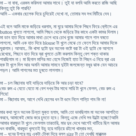
মা – না বাবা, এরকম করিসনা আমার সাথে। তুই যা বলবি আমি করতে রাজি আছি
কিন্তু তুই কি পারবি?
আমি – একবার ছেলেক দিয়ে চুদিয়েই দেখো না, তোমার সব সখ মিটিয়ে দেব।
এই বলে আমি মাকে জড়িয়ে ধরলাম, মা ঘুরে আমার দিকে পিছন ফিরে ব্লৌসে এর
button খুলতে লাগলো, আমি পিছন থেকে জড়িয়ে টার কাধে একটা কামর দিলাম।
মা ডান হাত দিয়ে আমার মাথা চেপে ধরে চোখ বুজে আমার গালে গাল ঘষতে
লাগলো, আমি এক হাত দিয়ে blouse টা খুলে মেঝে তে ফেলে দিয়ে আমার দিকে
ঘুরালাম। আআহ.. কি খাসা দুটো দুধ অনেক কষ্টে বরা টা ওই দুটো কে আগলে
রেখেছে, পিছনে হাত দিয়ে ব্রা খুলতে চেষ্টা করলাম কিন্তু বেশ শক্ত থাকায়
পারছিলাম না। মা ছিনাল মাগির মত হেসে নিজেই হাত টা পিছন এ নিয়ে ব্রা এর
হুক টা খুলে দিল আর অমনি আমার সামনে দুইটা জলজেন্ত মধুর ঝাক যেন আচরে
পড়ল। আমি পাগলের মত চুষতে লাগলাম।
মা – চল বিছানায় যাই দাড়িয়ে দাড়িয়ে কি আর চড়া যাবে?
বেড রুম এ যেতে যেতে মা বেশ দখ্খ টার সাথে সারি টা খুলে ফেলল, বেড রুম এ
গিয়ে!
মা – বিছানায় বস, আগে দেখি ছেলের ধন টা গুদে নিলে শান্তি পাব কি না!
মার কথা সুনে অনেক চিন্তা মুক্ত হলাম, আমি তো ভাবছিলাম মা অনেক আপত্তি
করবে, আমাকেই জোর করে চুদতে হবে। কিন্তু এজে দেখি সব উল্টো হচ্ছে!!আমি
আমার বারমুডা টা খুলে ফেললাম তারতারি, মার দুধ দেখে আগেই থাটিয়ে ছিল আমার
ধন বাবাজি, বারমুডা খুলতেই উচু হয়ে দাড়িয়ে রইলো খাম্বার মত,
মা – ধনের উপরে মৃদু একটা টোকা দিয়ে বলল size টা তো দেখছি মারাত্মক