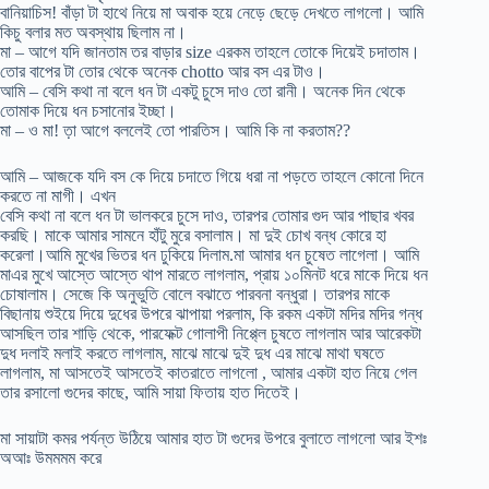
বানিয়াচিস! বাঁড়া টা হাথে নিয়ে মা অবাক হয়ে নেড়ে ছেড়ে দেখতে লাগলো। আমি
কিচু বলার মত অবস্থায় ছিলাম না।
মা – আগে যদি জানতাম তর বাড়ার size এরকম তাহলে তোকে দিয়েই চদাতাম।
তোর বাপের টা তোর থেকে অনেক chotto আর বস এর টাও।
আমি – বেসি কথা না বলে ধন টা একটু চুসে দাও তো রানী। অনেক দিন থেকে
তোমাক দিয়ে ধন চসানোর ইচ্ছা।
মা – ও মা! ত়া আগে বললেই তো পারতিস। আমি কি না করতাম??
আমি – আজকে যদি বস কে দিয়ে চদাতে গিয়ে ধরা না পড়তে তাহলে কোনো দিনে
করতে না মাগী। এখন
বেসি কথা না বলে ধন টা ভালকরে চুসে দাও, তারপর তোমার গুদ আর পাছার খবর
করছি। মাকে আমার সামনে হাঁটু মুরে বসালাম। মা দুই চোখ বন্ধ কোরে হা
করেলা।আমি মুখের ভিতর ধন ঢুকিয়ে দিলাম.মা আমার ধন চুষেত লাগেলা। আমি
মাএর মুখে আস্তে আস্তে থাপ মারতে লাগলাম, প্রায় ১০মিনট ধরে মাকে দিয়ে ধন
চোষালাম। সেজে কি অনুভুতি বোলে বঝাতে পারবনা বন্ধুরা। তারপর মাকে
বিছানায় শুইয়ে দিয়ে দুধের উপরে ঝাপায়া পরলাম, কি রকম একটা মদির মদির গন্ধ
আসছিল তার শাড়ি থেকে, পারফেক্ট গোলাপী নিপ্প্লে চুষতে লাগলাম আর আরেকটা
দুধ দলাই মলাই করতে লাগলাম, মাঝে মাঝে দুই দুধ এর মাঝে মাথা ঘষতে
লাগলাম, মা আসতেই আসতেই কাতরাতে লাগলো , আমার একটা হাত নিয়ে গেল
তার রসালো গুদের কাছে, আমি সায়া ফিতায় হাত দিতেই।
মা সায়াটা কমর পর্যন্ত উঠিয়ে আমার হাত টা গুদের উপরে বুলাতে লাগলো আর ইশঃ
অআঃ উমমমম করে