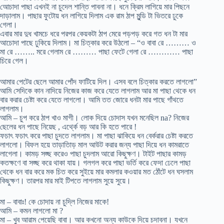
আেচাদা পাছা এখনই না চুদেল শান্তি পাবনা না। ধনে ক্রিম লাগিয়ে মার পিছনে
দাড়ালাম। পাছার ফুটোয় ধন লাগিয়ে দিলাম এক রাম ঠাপ মুন্ডি টা ভিতরে ঢুকে
গেলা।
এবার মার দুধ খামচে ধরে পরপর কেয়কটা ঠাপ মেরে পড়পড় করে গত ধন টা মার
আচোদা পাছে ঢুকিয়ে দিলাম। মা চিত্কার করে উঠলো – “ও বাবা রে ……… ও
মা রে …….. মরে গেলাম রে ……… পাছা ফেটে গেলা রে ………… পাছা
চিরে গেল।
আমার পেটের ছেলে আমার পোঁদ ফাটিয়ে দিল। এসব বলে চিত্কার করতে লাগলো”
আমি সেদিকে কান নাদিয়ে নিজের কাজ করে যেতে লাগলাম আর মা পাছা থেকে ধন
বার করার চেষ্টা করে যেতে লাগলো। আমি তত জোরে ধনটা মার পাছে গাঁথতে
লাগলাম।
আমি – চুপ করে ঠাপ খাও মাগী। লোক দিয়ে চোদাস যখন মনেছিল na? নিজের
ছেলের ধন পাছে নিয়েছ , এর্থ্কে বড় আর কি হতে পারে !
ফচাৎ ফচাৎ করে পাছা চুদতে লাগলাম। মা পাছা ঝাকিয়ে ধন বের্করার চেষ্টা করতে
লাগলো। বিফল হয়ে তাড়াতািড় মাল আউট করার জন্য পাছা দিয়ে ধন কামরাতে
লাগেলা। কামড় সজ্ছ করেও পাছা চুদলাম আরো কিছুক্ষণ। টাইট পাছার কামড়
কতক্ষণে বা সজ্ছ করে থাকা যায়। গলগল করে পাছা ভর্তি করে ফেদা ঢেলে পাছা
থেকে ধন বার করে মক চিত করে সুইয়ে মার কমলার কওয়ার মত ঠোঁটে ধন ঘসলাম
কিছুক্ষণ। তারপর মার মাই টিপতে লাগলাম সুয়ে সুয়ে।
মা – বাবাঃ! কে চোদায় না চুদ্লি নিজের মাকে!
আমি – কমন লাগলো মা ?
মা – খুব আরাম পেয়েছি বাবা। আর কখনো অন্য কাউকে দিয়ে চদাবনা। যখনে