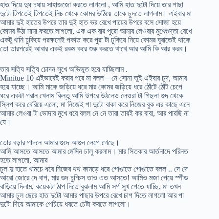
হাত দিয়ে দুধ চষায় সাহাজজো করতে লাগলো , আমি হাত দুটো দিয়ে তার পাছা
দুটো টিপতেই টিপতেই নিচ থেকে কোমর উঠিয়ে তাকে চুদতে লাগলাম। এইবার মা
আমার দুই হাতের উপরে তার দুই হাত ভর রেখে পায়ের উপরে বসে সোজা হয়ে
কোমর উঠা নামা করতে লাগলো, এক এক বার পুরো আমার লেওরার মুখেগুদ্তা রেখে
একটু খানি ঢুকিয়ে পরক্ষনেই পকাত করে পুরা টা ঢুকিয়ে নিয়ে কোমর ঘুরাতেই থাকে
তো তারপরেই আবার একই রকম করে শুরু করতে থাখে আর আমি কি আর করব।
তার সত্যি সত্যি চোদন সুখে অভিভূত হয়ে যাচ্ছিলাম .
Minitue 10 এইভাবেই করার পরে মা বলল – নে সোনা তুই এইবার চুদ, আমার
হয়ে যাচ্ছে। আমি মাকে জড়িয়ে ধরে মার কোমর জড়িয়ে ধরে ঠোঁটে ঠোঁট চেপে
ধরে একটা গরান খেলাম কিন্তু আমি উপরে উঠলেও লেওরা টা পিছলা গুদ থেকে
স্লিপ করে বেরিয়ে এলো, মা নিজেই পা দুটো বাকা করে নিজের বুক এর কাছে এনে
আমার লেওরা টা ভোদার মুখে ধরে বলল নে নে তারা তারই কর বাবা, আর পারছি না
যে।
তোর বড়ার গাদনে আমার গুদে আগুন লেগে গেছে।
আমি আসতে আসতে আমার মেসিন চালু করলাম। মার সিতকার আর্তনাদে পরিনত
হতে লাগলো, আমার
চুল দু হাতে খামচে ধরে নিজের থথ কামড়ে ধরে গোঙাতে গোঙাতে বলল .. দে দে
আরো জোরে দে বাপ, মার গুদ চুদ্চিস তাও এত আসতে! আমিও মজা পেয়ে স্পীড
বাড়িয়ে দিলাম, কয়েকটা ঠাপ দিতে বুঝলাম আমি সর্গ সুখ পেতে যাচ্ছি, মা তখন
আমার চুল ছেরে হাত দুটো আমার পাছার উপরে রেখে চাপ দিতে লাগলো আর পা
দুটো দিয়ে আমাকে পেচিয়ে ধরতে চেষ্টা করতে লাগলো।