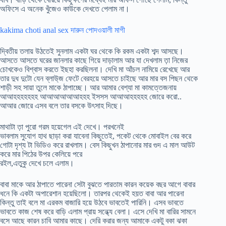
অফিসে এ অনেক খুঁজেও কাউকে দেখতে পেলাম না।
kakima choti anal sex দারুন পোদওয়ালী মাগী
দ্বিতীয় তলায় উঠতেই সুনলাম একটা ঘর থেকে কি রকম একটা শব্দ আসছে।
আসতে আসতে ঘরের জানলার কাছে গিয়ে দাড়ালাম আর যা দেখলাম ত়া নিজের
চোখকেও বিশ্বাস করতে ইছহা করছিলনা। দেখি মা আঁচল নামিয়ে রেখেছে আর
তার দুধ দুটো যেন ব্লাউ্জ ফেটে বেরহয়ে আসতে চাইছে আর মার বস পিছন থেকে
শাড়ী সহ সায়া তুলে মাকে ঠাপাচ্ছে। আর আমার বেশ্যা মা কামত্তেজনায়
আআহহহহহহহ আআআআআআহহহ ইসসস আআআহহহহহ জোরে করো..
আআর জোরে এসব বলে তার বসকে উৎসাহ দিছে।
মাথাটা ত়া পুরো গরম হয়েগেল এই দেখে। পরখনেই
ভাবলাম সুযোগ হাথ ছাড়া করা যাবেনা কিছুতেই, পকেট থেকে মোবাইল বের করে
গোটা দৃশ্য টা ভিডিও করে রাখলাম। বেস কিছুখন ঠাপানোর মার গুদ এ মাল আউট
করে মার পিঠের উপর কেলিয়ে পরে
রইল,এতুকু দেখে চলে এলাম।
বাবা মাকে আর ঠাপাতে পারেনা সেটা বুঝতে পারতাম কারন কয়েক বছর আগে বাবার
ধনে কি একটা অপারেশান হয়েছিলো। তারপর থেকেই হয়ত বাবা আর পারেনা
কিন্তু তাই বলে মা এরকম বাজারি হয়ে উঠবে ভাবতেই পারিনি। এসব ভাবতে
ভাবতে কাজ শেষ করে বাড়ি এলাম প্রায় সন্ধ্যে বেলা। এসে দেখি মা বারির সামনে
বসে আছে কারন চাবি আমার কাছে। দেরি করার জন্য আমাকে একটু বকা ঝকা