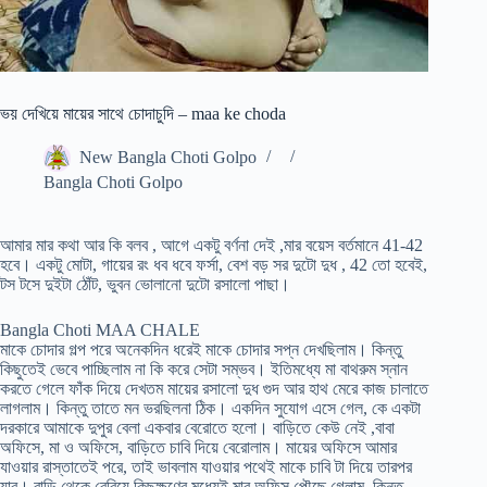
ভয় দেখিয়ে মায়ের সাথে চোদাচুদি – maa ke choda
New Bangla Choti Golpo
Bangla Choti Golpo
আমার মার কথা আর কি বলব , আগে একটু বর্ণনা দেই ,মার বয়েস বর্তমানে 41-42
হবে। একটু মোটা, গায়ের রং ধব ধবে ফর্সা, বেশ বড় সর দুটো দুধ , 42 তো হবেই,
টস টসে দুইটা ঠোঁট, ভুবন ভোলানো দুটো রসালো পাছা।
Bangla Choti MAA CHALE
মাকে চোদার গল্প পরে অনেকদিন ধরেই মাকে চোদার সপ্ন দেখছিলাম। কিন্তু
কিছুতেই ভেবে পাচ্ছিলাম না কি করে সেটা সম্ভব। ইতিমধ্যে মা বাথরুম স্নান
করতে গেলে ফাঁক দিয়ে দেখতম মায়ের রসালো দুধ গুদ আর হাথ মেরে কাজ চালাতে
লাগলাম। কিন্তু তাতে মন ভরছিলনা ঠিক। একদিন সুযোগ এসে গেল, কে একটা
দরকারে আমাকে দুপুর বেলা একবার বেরোতে হলো। বাড়িতে কেউ নেই ,বাবা
অফিসে, মা ও অফিসে, বাড়িতে চাবি দিয়ে বেরোলাম। মায়ের অফিসে আমার
যাওয়ার রাস্তাতেই পরে, তাই ভাবলাম যাওয়ার পথেই মাকে চাবি টা দিয়ে তারপর
যাব। বাড়ি থেকে বেরিয়ে কিছুক্ষণের মধ্যেই মার অফিস পৌছে গেলাম, কিন্তু