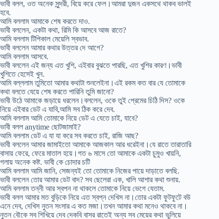
ভাবী বলল, ওত অনেক সুন্দরী, বিয়ে করে ফেল।আমরা দুজন একসথে থাকব ভালই
হবে.
আমি বললাম আমাকে শেষ করতে দাও.
ভাবী বললেন, একটা কথা, রিমি কি আসবে আজ রাতে?
আমি বললাম টিপিকাল মেয়েলি স্বভাব.
ভাবী বললেন আমার কথার উত্তর দে আগে?
আমি বললাম আসবে.
ভাবী বললেন এই জন্য এত খুশি, এইবার বুঝতে পারছি, এত খুশির কারণ।ভাবী
খুশিতে হেসেই খুন.
আমি বল্ললাম তুমিতো আমার কথাটা শুনলেইনা।এই রকম কত বার যে তোমাকে
কথা বলতে যেয়ে শেষ করতে পারিনি তুমি জানো?
ভাবী উঠে আমাকে জড়ায়ে ধরলেন।বললেন, ওকে তুই প্রেমের চিঠি দিস? ওকে
নিয়ে এইবার ডেট এ যাবি,আমি সব ঠিক করে দেব.
আমি বললাম আমি তোমাকে নিয়ে ডেট এ যেতে চাই, যাবে?
ভাবী বলল anytime ছোটজামাই?
আমি বললাম ডেট এ যা যা করে সব করতে চাই, রাজি আছ?
ভাবী বললেন আমার জামাইতো আমাকে আজকাল আর ধরেইনা।যে রাতে তারাতারি
বাসায় ফেরে, ফেরে মাতাল হয়ে।গত ৬ মাসে তো আমাকে একটা চুমুও খায়নি,
গলায় অনেক কষ্ট. ভাবী কে চোদার চটি
আমি বললাম আমি জানি, সেজন্যই তো তোমাকে নিজের পায়ে দাড়াতে বলছি.
ভাবী বললেন তোর আমার ডেট বাদ? সব ছেলেরা এক, খালি আশার কথা শুনায়.
আমি বললাম তন্নী আর স্বপন না থাকলে তোমাকে নিয়ে ভেগে যেতাম.
ভাবী বলল আমার মত বুড়িকে নিয়ে এত স্বপ্ন দেখিস না।তোর একটা ফুটফুটে বউ
এনে দেব, দেখিস নুতন সংসার এ কত মজা।তখন আমার কথা মনেও থাকবে না।
নুতন বৌকে সব শিখিয়ে দেব দেকবি বাসর রাতেই অন্য সব মেয়ের কথা ভুলিয়ে