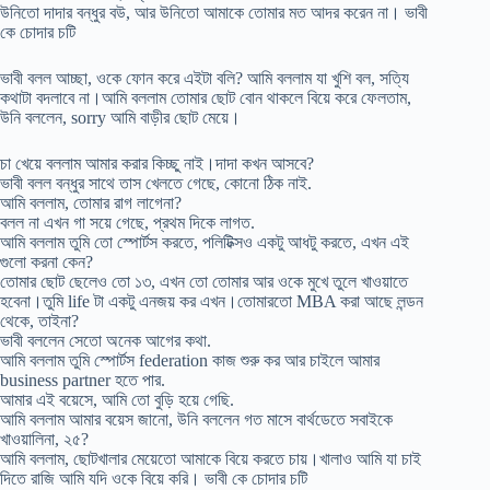
উনিতো দাদার বন্ধুর বউ, আর উনিতো আমাকে তোমার মত আদর করেন না। ভাবী
কে চোদার চটি
ভাবী বলল আচ্ছা, ওকে ফোন করে এইটা বলি? আমি বললাম যা খুশি বল, সত্যি
কথাটা বদলাবে না।আমি বললাম তোমার ছোট বোন থাকলে বিয়ে করে ফেলতাম,
উনি বললেন, sorry আমি বাড়ীর ছোট মেয়ে।
চা খেয়ে বললাম আমার করার কিচ্ছু নাই।দাদা কখন আসবে?
ভাবী বলল বন্ধুর সাথে তাস খেলতে গেছে, কোনো ঠিক নাই.
আমি বললাম, তোমার রাগ লাগেনা?
বলল না এখন গা সয়ে গেছে, প্রথম দিকে লাগত.
আমি বললাম তুমি তো স্পোর্টস করতে, পলিটিক্সও একটু আধটু করতে, এখন এই
গুলো করনা কেন?
তোমার ছোট ছেলেও তো ১৩, এখন তো তোমার আর ওকে মুখে তুলে খাওয়াতে
হবেনা।তুমি life টা একটু এনজয় কর এখন।তোমারতো MBA করা আছে লন্ডন
থেকে, তাইনা?
ভাবী বললেন সেতো অনেক আগের কথা.
আমি বললাম তুমি স্পোর্টস federation কাজ শুরু কর আর চাইলে আমার
business partner হতে পার.
আমার এই বয়েসে, আমি তো বুড়ি হয়ে গেছি.
আমি বললাম আমার বয়েস জানো, উনি বললেন গত মাসে বার্থডেতে সবাইকে
খাওয়ালিনা, ২৫?
আমি বললাম, ছোটখালার মেয়েতো আমাকে বিয়ে করতে চায়।খালাও আমি যা চাই
দিতে রাজি আমি যদি ওকে বিয়ে করি। ভাবী কে চোদার চটি