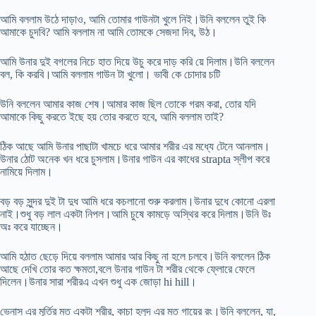
আমি বললাম উঠে দাড়াও, আমি তোমার গাউনটা খুলে নিই।উনি বললেন তুই কি
আমাকে চুদবি? আমি বললাম না আমি তোমকে সেজদা দিব, উঠ।
আমি উনার দুই বগলের নিচে হাত দিয়ে উচু করে দাড় করি য়ে দিলাম।উনি বললেন
বল, কি করবি।আমি বললাম গাউন টা খুলো। ভাবী কে চোদার চটি
উনি বললেন আমার কাজ শেষ।আমার কাজ ছিল তোকে গরম করা, তোর যদি
আমাকে কিছু করতে ইছে হয় তোর করতে হবে, আমি বললাম তাই?
ঠিক আছে আমি উনার পাছাটা খামচে ধরে আমার শরীর এর মধ্যে টেনে আনলাম।
উনার ঠোট অনেক খন ধরে চুসলাম।উনার গাউন এর কাধের strapta স্লীপ করে
নামিয়ে দিলাম।
বড় বড় সুন্দর দুই টা দুধ আমি ধরে কচলানো শুরু করলাম।উনার দুধে কোনো এরলা
নাই।শুধু বড় লাল একটা নিপল।আমি চুষে কামড়ে অস্থির করে দিলাম।উনি উঃ
অঃ করে যাচ্ছেন।
আমি হঠাত ছেড়ে দিয়ে বললাম আমার আর কিছু না হলে চলবে।উনি বললেন ঠিক
আছে দেখি তোর কত ক্ষমতা,বলে উনার গাউন টা শরীর থেকে ফ্লোরে ফেলে
দিলেন।উনার সারা শরীরএ এখন শুধু এক জোড়া hi hill।
ভেনাস এর মূর্তির মত একটা শরীর, কাচা হলুদ এর মত গায়ের রং।উনি বললেন, যা,