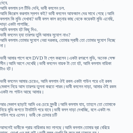
দেবে.
আমি বললাম চল টিভি দেখি, ভাবী বললেন চল.
আমি জিগ্গেস করলাম স্বপন কই? ভাবী বললেন আফজাল দের সাথে গেছে।আমি
বললাম কি মুভি দেখাবা? ভাবী বলল কাল রত্নার কাছ থেকে কয়েকটা মুভি এনেছি,
দাড়া একটা লাগাচ্ছি.
আমি বললাম হট কিছু দিও.
ভাবী বললেন হ্যা তারপর তুমি আমার সুযোগ নাও?
আমি বললাম তোমার সুযোগ নেয়া দরকার, তোমার স্বামী তো তোমার সুযোগ নিচ্ছে
না।
ভাবী আমার পাশে বসে DVD টা প্লে করলেন।একটা রগরগে মুভি, অনেক সেক্ষ
সীন।আমি আগে দেখেছি।ভাবী বললেন নায়ক টা তো হট, আমি বললাম নায়িকা
টাও হট।
ভাবী বললেন আমার চেয়েও, আমি বললাম ঔই রকম একটা গাউন পরে ওই রকম
মেকাপ নিয়ে আস তারপর তুলনা করতে পারব।ভাবী বললেন দাড়া, আমার ঔই রকম
একটা লং গাউন আছে আমার।
আর মেকাপ ছাড়াই আমি ওর চেয়ে সুন্দরী।আমি বললাম যাহ, তাহলে তো তোমাকে
নিয়ে মুভি জগতে টানাটানি পরে যাবে।ভাবী বলল দাড়া দেখাচ্ছি, বলে একটা লং
গাউন পরে এলেন। ভাবী কে চোদার চটি
আসলেই ভাবীকে প্রায় নায়িকার মত লাগছে।আমি বললাম তোমার ব্রা বেরিয়ে
আছে, দেখো ওর ব্রা নাই।ভাবী বলল দেখবি কি করে ব্রা ঢাকতে হয়।