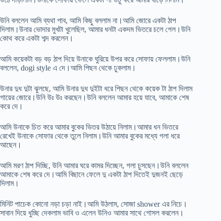
উনি বললেন আমি ব্যথা পাব, আমি কিছু বললাম না।আমি জোরে একটা ঠাপ
দিলাম।উনার ভোদার মুখটা খুলেছিল, আমার ধনটা একদম ভিতরে চলে গেল।উনি
কোথ করে একটা শব্দ করলেন।
আমি কয়েকটা বড় বড় ঠাপ দিয়ে উনাকে ঘুরিয়ে উপর করে সোফায় ফেললাম।উনি
বললেন, dogi style এ দে।আমি পিছন থেকে ঢুকলাম।
উনার দুধ দুটা ঝুলছে, আমি উনার দুধ দুইটা ধরে পিছন থেকে কয়েক টা ঠাপ দিলাম
গায়ের জোরে।উনি উঃ উঃ করছেন।উনি বললেন আমার হয়ে যাবে, আমাকে শেষ
করে দে।
আমি উনাকে চিত করে আমার বুকের ভিতর উঠায়ে নিলাম।আমার ধন ভিতরে
রেখেই উনাকে সোফার থেকে তুলে নিলাম।উনি আমার বুকের মধ্যে গলা ধরে
আছেন।
আমি মরণ ঠাপ দিচ্ছি, উনি আমার ঘরে কামর দিচ্ছেন, গলা চুসছেন।উনি বললেন
আমাকে শেষ করে দে।আমি বিছানে ফেলে দু একটা ঠাপ দিতেই দুজনই ছেড়ে
দিলাম।
মিনিট পাচেক কোনো নড়া চড়া নাই।আমি উঠলাম, সোজা shower এর নিচে।
সাবান দিয়ে ধুচ্ছি দেকলাম ভাবি ও এলেন উনিও আমার সাথে গোসল করলেন।