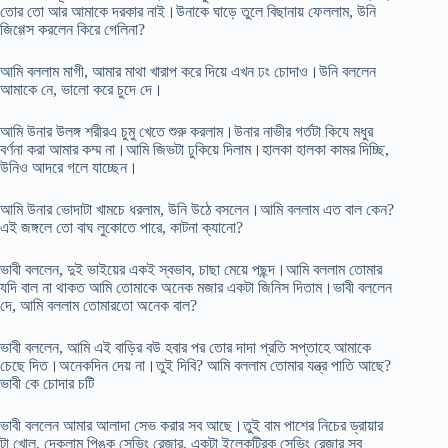
তোর তো আর আমাকে দরকার নাই।উনাকে ঘাড়ে তুলে বিছানায় ফেললাম, উনি
জিগ্গেস করলেন কিরে গেলিনা?
আমি বললাম মাগী, আমার মাথা খারাপ করে দিয়ে এখন ঢং চোদাও।উনি বললেন
আমাকে নে, ভালো করে চুদে দে।
আমি উনার উলঙ্গ শরীরএ চুমু খেতে শুরু করলাম।উনার নাভীর গর্তটা কিযে মধুর
বর্ণনা করা আমার কম্ম না।আমি জিভটা ঢুকিয়ে দিলাম।হালকা হালকা কামর দিচ্ছি,
উনিও আদরে গলে যাচ্ছেন।
আমি উনার ভোদাটা খামচে ধরলাম, উনি উঠে বসলেন।আমি বললাম এত বাল কেন?
এই জঙ্গলে তো বাঘ লুকোতে পারে, কাটনা ক্যানো?
ভাবী বললেন, দুই ভাইয়ের একই স্বভাব, চাছা মেয়ে পছন্দ।আমি বললাম তোমার
যদি বাল না থাকত আমি তোমাকে অনেক মজার একটা জিনিস দিতাম।ভাবী বললেন
দে, আমি বললাম তোমারতো অনেক বাল?
ভাবী বললেন, আমি এই বাড়ির বউ হবার পর তোর দাদা প্রতি সপ্তাহে আমাকে
চেছে দিত।অনেকদিন দেয় না।তুই দিবি? আমি বললাম তোমার যন্ত্র পাতি আছে?
ভাবী কে চোদার চটি
ভাবী বললেন আমার আলাদা সেভ করার সব আছে।তুই বাম পাশের নিচের ড্রায়ার
টা খোল, দেকলাম পিঙ্ক সেভিং রেজার, একটা ইলেকট্রিক সেভিং রেজার সব