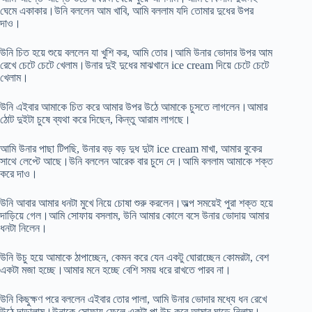
ঘেমে একাকার।উনি বললেন আম খাবি, আমি বললাম যদি তোমার দুধের উপর
দাও।
উনি চিত হয়ে শুয়ে বললেন যা খুশি কর, আমি তোর।আমি উনার ভোদার উপর আম
রেখে চেটে চেটে খেলাম।উনার দুই দুধের মাঝখানে ice cream দিয়ে চেটে চেটে
খেলাম।
উনি এইবার আমাকে চিত করে আমার উপর উঠে আমাকে চুসতে লাগলেন।আমার
ঠোট দুইটা চুষে ব্যথা করে দিছেন, কিন্তু আরাম লাগছে।
আমি উনার পাছা টিপছি, উনার বড় বড় দুধ দুটা ice cream মাখা, আমার বুকের
সাথে লেপ্টে আছে।উনি বললেন আরেক বার চুদে দে।আমি বললাম আমাকে শক্ত
করে দাও।
উনি আবার আমার ধনটা মুখে নিয়ে চোষা শুরু করলেন।অল্প সময়েই পুরা শক্ত হয়ে
দাড়িয়ে গেল।আমি সোফায় বসলাম, উনি আমার কোলে বসে উনার ভোদায় আমার
ধনটা নিলেন।
উনি উচু হয়ে আমাকে ঠাপাচ্ছেন, কেমন করে যেন একটু ঘোরাচ্ছেন কোমরটা, বেশ
একটা মজা হচ্ছে।আমার মনে হচ্ছে বেশি সময় ধরে রাখতে পারব না।
উনি কিছুক্ষণ পরে বললেন এইবার তোর পালা, আমি উনার ভোদার মধ্যে ধন রেখে
উঠে দাড়ালাম।উনাকে সোফায় ফেলে একটা পা উচু করে আমার ঘাড়ে নিলাম।