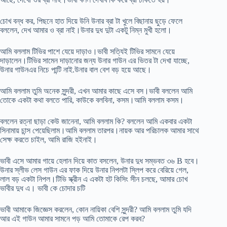
চোখ বন্ধ কর, পিছনে হাত দিয়ে উনি উনার ব্রা টা খুলে বিছানায় ছুড়ে ফেলে
বললেন, দেখ আমার ও ব্রা নাই।উনার দুধ দুটা একটু নিম্ন মুখী হলো।
আমি বললাম টিভির পাশে যেয়ে দাড়াও।ভাবী সত্যিই টিভির সামনে যেয়ে
দাড়ালেন।টিভির সামেন দাড়ানোর জন্য উনার গাউন এর ভিতর টা দেখা যাচ্ছে,
উনার গাউনএর নিচে পান্টি নাই.উনার বাল বেশ বড় হয়ে আছে।
আমি বললাম তুমি অনেক সুন্দরী, এখন আমার কাছে এসে বস।ভাবী বললেন আমি
তোকে একটা কথা বলতে পারি, কাউকে বলবিনা, কসম।আমি বললাম কসম।
বললেন রত্না ছাড়া কেউ জানেনা, আমি বললাম কি? বললেন আমি একবার একটা
সিনামায় চান্স পেয়েছিলাম।আমি বললাম তারপর।নায়ক আর পরিচালক আমার সাথে
সেক্ষ করতে চাইল, আমি রাজি হইনাই।
ভাবী এসে আমার গায়ে হেলান দিয়ে কাত বসলেন, উনার দুধ সম্ভবত ৩৬ B হবে।
উনার স্লীভ লেস গাউন এর ফাক দিয়ে উনার নিপলটা স্লিপ করে বেরিয়ে গেল,
লাল বড় একটা নিপল।টিভি স্ক্রীন এ একটা হট কিসিং সীন চলছে, আমার চোখ
ভাবীর দুধ এ। ভাবী কে চোদার চটি
ভাবী আমাকে জিজ্ঞেস করলেন, কোন নায়িকা বেশি সুন্দরী? আমি বললাম তুমি যদি
আর এই গাউন আমার সামনে পড় আমি তোমাকে রেপ করব?