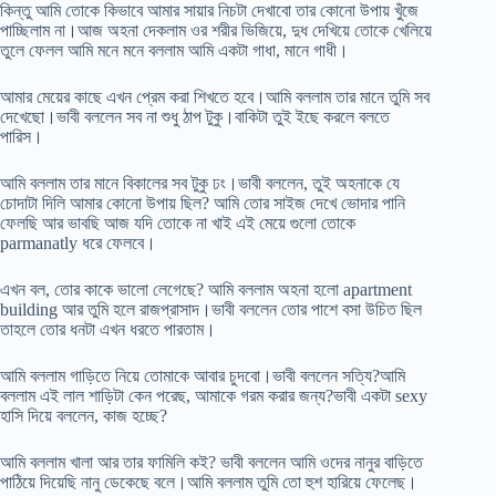
কিন্তু আমি তোকে কিভাবে আমার সায়ার নিচটা দেখাবো তার কোনো উপায় খুঁজে
পাচ্ছিলাম না।আজ অহনা দেকলাম ওর শরীর ভিজিয়ে, দুধ দেখিয়ে তোকে খেলিয়ে
তুলে ফেলল আমি মনে মনে বললাম আমি একটা গাধা, মানে গাধী।
আমার মেয়ের কাছে এখন প্রেম করা শিখতে হবে।আমি বললাম তার মানে তুমি সব
দেখেছো।ভাবী বললেন সব না শুধু ঠাপ টুকু।বাকিটা তুই ইছে করলে বলতে
পারিস।
আমি বললাম তার মানে বিকালের সব টুকু ঢং।ভাবী বললেন, তুই অহনাকে যে
চোদাটা দিলি আমার কোনো উপায় ছিল? আমি তোর সাইজ দেখে ভোদার পানি
ফেলছি আর ভাবছি আজ যদি তোকে না খাই এই মেয়ে গুলো তোকে
parmanatly ধরে ফেলবে।
এখন বল, তোর কাকে ভালো লেগেছে? আমি বললাম অহনা হলো apartment
building আর তুমি হলে রাজপ্রাসাদ।ভাবী বললেন তোর পাশে বসা উচিত ছিল
তাহলে তোর ধনটা এখন ধরতে পারতাম।
আমি বললাম গাড়িতে নিয়ে তোমাকে আবার চুদবো।ভাবী বললেন সত্যি?আমি
বললাম এই লাল শাড়িটা কেন পরেছ, আমাকে গরম করার জন্য?ভাবী একটা sexy
হাসি দিয়ে বললেন, কাজ হচ্ছে?
আমি বললাম খালা আর তার ফামিলি কই? ভাবী বললেন আমি ওদের নানুর বাড়িতে
পাঠিয়ে দিয়েছি নানু ডেকেছে বলে।আমি বললাম তুমি তো হুশ হারিয়ে ফেলেছ।