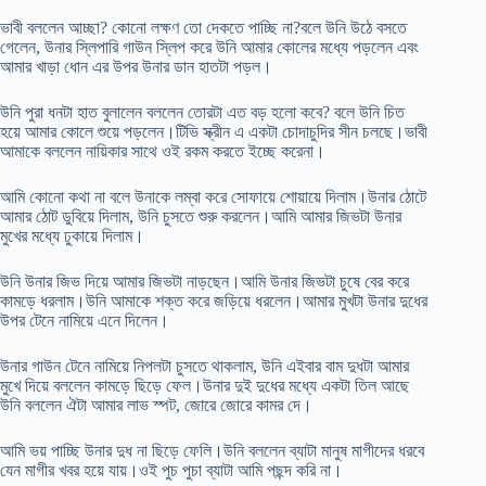
ভাবী বললেন আচ্ছা? কোনো লক্ষণ তো দেকতে পাচ্ছি না?বলে উনি উঠে বসতে
গেলেন, উনার স্লিপারি গাউন স্লিপ করে উনি আমার কোলের মধ্যে পড়লেন এবং
আমার খাড়া ধোন এর উপর উনার ডান হাতটা পড়ল।
উনি পুরা ধনটা হাত বুলালেন বললেন তোরটা এত বড় হলো কবে? বলে উনি চিত
হয়ে আমার কোলে শুয়ে পড়লেন।টিভি স্ক্রীন এ একটা চোদাচুদির সীন চলছে।ভাবী
আমাকে বললেন নায়িকার সাথে ওই রকম করতে ইচ্ছে করেনা।
আমি কোনো কথা না বলে উনাকে লম্বা করে সোফায়ে শোয়ায়ে দিলাম।উনার ঠোটে
আমার ঠোট ডুবিয়ে দিলাম, উনি চুসতে শুরু করলেন।আমি আমার জিভটা উনার
মুখের মধ্যে ঢুকায়ে দিলাম।
উনি উনার জিভ দিয়ে আমার জিভটা নাড়ছেন।আমি উনার জিভটা চুষে বের করে
কামড়ে ধরলাম।উনি আমাকে শক্ত করে জড়িয়ে ধরলেন।আমার মুখটা উনার দুধের
উপর টেনে নামিয়ে এনে দিলেন।
উনার গাউন টেনে নামিয়ে নিপলটা চুসতে থাকলাম, উনি এইবার বাম দুধটা আমার
মুখে দিয়ে বললেন কামড়ে ছিড়ে ফেল।উনার দুই দুধের মধ্যে একটা তিল আছে
উনি বললেন ঐটা আমার লাভ স্পট, জোরে জোরে কামর দে।
আমি ভয় পাচ্ছি উনার দুধ না ছিড়ে ফেলি।উনি বললেন ব্যাটা মানুষ মাগীদের ধরবে
যেন মাগীর খবর হয়ে যায়।ওই পুচ পুচা ব্যাটা আমি পছন্দ করি না।