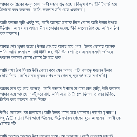
আমার তলঠাপের জন্য বেশ একটা মজার শব্দ হচ্ছে।কিছুক্ষণ পর উনি টায়ার্ড হয়ে
ঠাপানো বন্ধ করলেন।আমি দেকলাম উনি ঘেমে একাকার।
আমি বললাম তুমি একটু সর, আমি আস্তে উনাকে নিচে ফেলে আমি উনার উপরে
উঠলাম।আমার ধন এখনো উনার ভোদার মধ্যে, উনি বললেন ঠাপ দে, আমি ও ঠাপ
শুরু করলাম।
আবার সেই শব্দটা হচ্ছে।উনার বোধহয় আবার হয়ে গেল।উনার ভোদায় অনেক
পানি, আমি বললাম পা দুটা টাইট কর, উনি উনার পাদিয়ে আমার কমরটা জড়িয়ে
ধরলেন বললেন জোরে জোরে ঠাপাতে থাক।
আমি যখন ঠাপ দিলাম উনি কেমন করে যেন আমার ধনটা কামড়ে ধরলেন উনার
সৌয়া দিয়ে।আমি উনার বুকের উপর পরে গেলাম, দুজনই ঘামে মাখামাখি।
আমার মনে হয় হয়ে আসছে।আমি বললাম ঠাপাতে ঠাপাতে মাল ছাড়ি, উনি বললেন
আমার হয়ে আসছে একটু ধরে রাখ, আমি আর তিনটা ঠাপ দিলাম, তারপর ছিরিত,
ছিরিত করে কামরস ঢেলে দিলাম।
উনিও ঢালছেন তো ঢালছেন।আমি উনার পাশে শুয়ে থাকলাম।দুজনই চুপচাপ।
শুধু AC র শব্দ।উনি আগে উঠলেন, উঠে বাথরুম গেলেন ধুয়ে আসলেন। ভাবী কে
চোদার চটি
আমি আস্তে আস্তে উঠে বাথরুম যেয়ে ধুয়ে আসলাম।আমি দেকলাম দুজনই