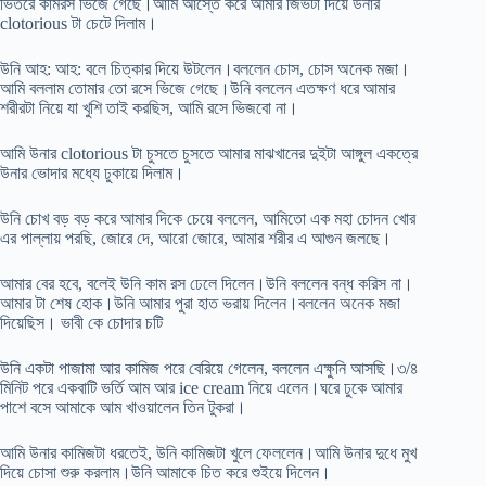
ভিতরে কামরস ভিজে গেছে।আমি আস্তে করে আমার জিভটা দিয়ে উনার
clotorious টা চেটে দিলাম।
উনি আহ: আহ: বলে চিত্কার দিয়ে উটলেন।বললেন চোস, চোস অনেক মজা।
আমি বললাম তোমার তো রসে ভিজে গেছে।উনি বললেন এতক্ষণ ধরে আমার
শরীরটা নিয়ে যা খুশি তাই করছিস, আমি রসে ভিজবো না।
আমি উনার clotorious টা চুসতে চুসতে আমার মাঝখানের দুইটা আঙ্গুল একত্রে
উনার ভোদার মধ্যে ঢুকায়ে দিলাম।
উনি চোখ বড় বড় করে আমার দিকে চেয়ে বললেন, আমিতো এক মহা চোদন খোর
এর পাল্লায় পরছি, জোরে দে, আরো জোরে, আমার শরীর এ আগুন জলছে।
আমার বের হবে, বলেই উনি কাম রস ঢেলে দিলেন।উনি বললেন বন্ধ করিস না।
আমার টা শেষ হোক।উনি আমার পুরা হাত ভরায় দিলেন।বললেন অনেক মজা
দিয়েছিস। ভাবী কে চোদার চটি
উনি একটা পাজামা আর কামিজ পরে বেরিয়ে গেলেন, বললেন এক্ষুনি আসছি।৩/৪
মিনিট পরে একবাটি ভর্তি আম আর ice cream নিয়ে এলেন।ঘরে ঢুকে আমার
পাশে বসে আমাকে আম খাওয়ালেন তিন টুকরা।
আমি উনার কামিজটা ধরতেই, উনি কামিজটা খুলে ফেললেন।আমি উনার দুধে মুখ
দিয়ে চোসা শুরু করলাম।উনি আমাকে চিত করে শুইয়ে দিলেন।