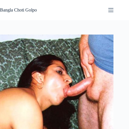
Skip
to
Bangla Choti Golpo
content