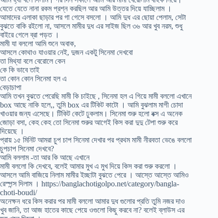
যেতে যেতে নানা রকম প্রশ্ন করছিল আর আমি উত্তর দিয়ে যাচ্ছিলাম ।
আমাদের এলাকা ছাড়ার পর গা গেসে বসলো । আমি দুধ এর ছোয়া পেলাম, সেটা
বুঝতে বাকি রইলো না, আসলে মামীর দুধ এর সাইজ ছিল ৩৬ আর খুব নরম, শুধু
বাইরে গেলে ব্রা পড়ত ।
মামী যা বললো আমি শুনে অবাক,
আসলে কোথাও যাওয়ার নেই, দুজন একটু সিনেমা দেখবো
তা মিথ্যা বলে বেরোলে কেন
কে কি ভাবে তাই
তা কোন কোন সিনেমা হল এ
বেড়াচাপা
আমি তখন বুঝতে পেরেছি মামী কি চাইছে , সিনেমা হল এ গিয়ে মামী বললো এখানে
box আছে নাকি হলে,, তুমি box এর টিকিট কাটো । আমি বুঝলাম মাগী চোদা
খাওয়ার জন্য এসেছে। টিকিট কেটে ঢুকলাম। সিনেমা শুরু হলো বক্স এ অনেক
জোড়া বসা, কেহ কেহ তো সিনেমা শুরুর আগেই কিস করা দুদু টেপা শুরু করে
দিয়েছে ।
প্রায় ১৫ মিনিট আমরা চুপ চাপ সিনেমা দেখার পর প্রথম মামী নীরবতা ভেঙে বললো
চুপচাপ সিনেমা দেখবে?
আমি বললাম -তা আর কি আছে এখানে
মামী বললো কি দেখবে, বলেই আমার মুখ এ মুখ দিয়ে কিস করা শুরু করলো ।
আসলে আমি বাজিয়ে নিলাম মামীর ইচ্ছাটা বুঝতে পেরে । আস্তে আস্তে আমিও
রেস্পন্স দিলাম । https://banglachotigolpo.net/category/bangla-
choti-boudi/
অনেক্ষন ধরে কিস করার পর মামী বললো আমার দুধ গুলোর প্রতি তুমি নজর দাও
খুব জানি, তা আজ হাতের কাছে পেয়ে ওগুলো কিছু করবে না? বলেই ব্লাউস এর