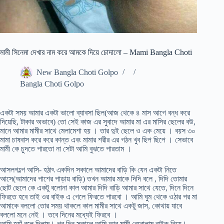
মামী সিনেমা দেখার নাম করে আমকে দিয়ে চোদালো – Mami Bangla Choti
New Bangla Choti Golpo
Bangla Choti Golpo
একটা সময় আমার একটা ভালো ব্যাবসা ছিল(আজ থেকে ৪ মাস আগে বন্ধ করে
দিয়েছি, টাকার অভাবে) তো সেই কাজ এর সুবাদে আমার মা এর মাসির ছেলের বউ,
মানে আমার মামীর সাথে মেলামেশা হয় । তার দুই ছেলে ও এক মেয়ে । বয়স ৩০
মামা চাষবাস করে করে কান্ত এবং মামার শরীর এর গঠন খুব ছিপ ছিপে । সেভাবে
মামী কে চুদতে পারতো না সেটা আমি বুঝতে পারতাম ।
আসলগল্পে আসি- হঠাৎ একদিন সকালে আমাদের বাড়ি কি যেন একটা নিতে
আসে(আমাদের পাশের পাড়ায় বাড়ি) তখন আমার মাকে দিদি বলে , দিদি তোমার
ছোট ছেলে কে একটু বলোনা কাল আমার দিদি বাড়ি আমার সাথে যেতে, দিনে দিনে
ফিরতে হবে তাই ওর বাইক এ গেলে ফিরতে পারবো । আমি ঘুম থেকে ওঠার পর মা
আমাকে বললো তোর সময় থাকলে কাল মামীর সাথে একটু জাস, কোথায় যাবে
বললো মনে নেই । তবে দিনের মধ্যেই ফিরবে ।
আমি হ্যাঁ বলে দিলাম। পর দিন সকালে আমি আর মামী বেরোলাম বাইক নিয়ে।