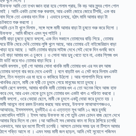
হুক খুলে দিলো ।
উফফফ আমি তো তখন জ্ঞান হারা হয়ে গেলাম প্রায়, কি বড় আর সুন্দর গোল গোল
মাই । আমি একটা চোষা শুরু করলাম, আর একটা জোরে জোরে টিপছি, এক বার
বাম দিকে তো একবার দান দিক । এভাবে চলছে, হঠাৎ মামি আমার বাড়া টা
চটকাতে শুরু করলো ।
আমি চেন টা খুলে দিলাম , সঙ্গে সঙ্গে মামী আমার বাড়া টা চুষতে শুরু করে দিলো ।
উফফফ , আমি জীবনে এমন সুখ পাইনি ।
মামী বাড়া চুষতে চুষতে বললো, এক দিন সকালে তোমাদের বাড়ি গিয়ে , তোমার
ঘরে উঁকি মেরে দেখি তোমার লুঙ্গি খুলে আছে, আর তোমার এই নাইজেরিয়ান বাড়া
খাড়া হয়ে আছে । আমি তোমার বাড়ার সাইজ দেখে সেই থেকে দিন গুনছি কবে
ওই বাড়া আমার গুদ এ ঢুকবে । ও সোনা আর দুধু খেতে হবে না, এবার প্লিজ গুদ
টা ভর্তি করে দাও তোমার বাড়া দিয়ে ।
আমি বললাম , হ্যাঁ গো আমার সোনা খানকি মামী তোমার গুদ এর সব রস আজ
তোমার ভাগ্না বার করে দেবে এখনই । বলে বাড়াটা গুদ এ সেট করে দিলাম একটা
ঠাপ, তিন সন্তান এর মা হয়ে ও কাকিয়ে উঠলো । আর গালাগালি দিয়ে বলল
খানকির ছেলে, মামী কে ফ্রী তে চুদদে পেয়ে মানুষের মতো চুদছে।
আমি রেগে বললাম, আমার খানকি মামী তোমার গুদ এ তো অনেক খিদে আজ হাফ
করে দেব, আর এখন থেকে চুদে চুদে তোমার গুদ একটা খাল এ পরিণত করবো ।
মামী বললো , ওরে বেহায়া ছেলে, মামী কে চুদলে একটু দোয়া করে চুদতে হয় ।
মামী আনন্দে নানা রকম চিৎকার করছে আর বলছে, উফফফ মাআআগগজ্ঞওও,
আআহহঃ, ইসসসসসস, চুদদীইএ এ এ এত্তত্ত সুখ আমি ১২ বছর চুদছি
কোনোদিন পাইনি । ইসস আহঃ উফফফ মা গো তুমি এমন চোদন বাজ ছেলে দেখে
আমার বিয়ে দিলে না কেন ।আ আমিওই সব কোথায় কান না দিয়ে ঠাপিয়ে চলেছি
একভাবে, আর দুধ গুলো টিপেই চলেছি। আসলে চোদার সময় দুধ না টিপলে আমার
ঠাপে শক্তি আসে না । এমন সময় মামী জল ছাড়ল, আমি সেই সুযোগে পজিসন