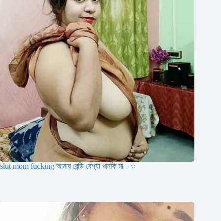
slut mom fucking আমার রেন্ডি বেশ্যা খানকি মা – ৩