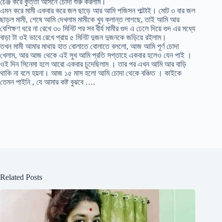
চেঞ্জ করে কুত্তা আসনে চোদা শুরু করলাম।
এমন করে মামী একবার করে জল ছাড়ে আর আমি পজিসন পাল্টাই। মোট ৩ বার জল
ছাড়ল মামী, শেষে আমি দেখলাম মামীকে খুব ক্লান্ত লাগছে, তাই আমি আর
বেশিক্ষণ ধরে না রেখে ৩০ মিনিট পর সব বীর্য মামীর গুদ এ ঢেলে দিয়ে গুদ এর মধ্যে
বাড়া টা ওই ভাবে রেখে প্রায় ৫ মিনিট দুজন দুজনকে জড়িয়ে রইলাম।
তখন মামী আমার মাথায় হাত বোলাতে বোলাতে বললো, আজ আমি পূর্ণ চোদা
খেলাম, আর আজ থেকে এই সুখ আমি প্রতি সপ্তাহে একবার হলেও যেন পাই ।
ওই দিন সিনেমা হলে আরো একবার চুদেছিলাম । তার পর এখন আমি আর বাড়ি
থাকি না বলে হয়না। আজ ১৫ মাস হলো আমি চোদা থেকে বঞ্চিত । কাইকে
তেমন পাইনি , যে আমার কষ্ট বুঝবে ….
Related Posts