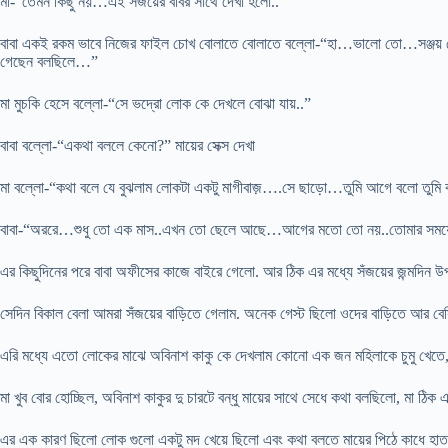
মা-“তেমন কিছু নয়…এই সঁজয়ের বাবর সাথে দেখা হলো..”
বাবা একই রকম ভাবে নিজের ফাইল চোখ বোলাতে বোলাতে বল্লো-“হা…ভালো তো…সঞ্জয় তো খ
গেছেন বলছিলে…”
মা মুচকি হেসে বল্লো-“সে ভদ্রো লোক কে দেখলে বোঝা যায়..”
বাবা বল্লো-“একথা বললে কেনো?” মায়ের সেক্স দেখা
মা বল্লো-“কথা বলে যে বুঝলাম লোকটা একটু মাগীবাজ়….সে ছাড়ো…তুমি আগে বলো তুম
বাবা-“অররে…শুধু তো এক মাস..এখন তো ছেলে আছে…আগের মতো তো নয়..তোমার সময়
এর কিছুদিনের পরে বাবা অফীসের কাজে বাইরে গেলো. আর ঠিক এর মধ্যে সঁজয়ের জন্মদিন উ
সেদিন বিকাল বেলা আমরা সঁজয়ের বাড়িতে গেলাম. অনেক গেস্ট ছিলো ওদের বাড়িতে আর বেসির
এরি মধ্যে এতো লোকের মাঝে অবিনাশ কাকু কে দেখলাম কোনো এক জন মহিলাকে চুমু খেতে, বাথ
মা খুব বোর হোচ্ছিল, অবিনাশ কাকুর দু চারটে বন্ধু মায়ের সাথে সেধে কথা বলছিলো, মা ঠি
এর এক কারণ ছিলো লোক গুলো একটু মদ খেয়ে ছিলো এবং কথা বলতে মায়ের পিঠে কাধে হাত ব