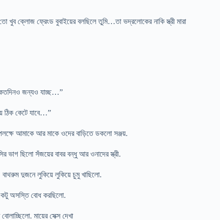
ুব ক্লোজ ফ্রেংড বুবাইয়ের বলছিলে তুমি…তা ভদ্রলোকের নাকি স্ত্রী মারা
ি কতদিনও জন্যও যাচ্ছ…”
ে ঠিক কেটে যাবে…”
পলক্ষে আমাকে আর মাকে ওদের বাড়িতে ডকলো সঞ্জয়.
 ভাগ ছিলো সঁজয়ের বাবর বন্ধু আর ওনাদের স্ত্রী.
রুম দুজনে লুকিয়ে লুকিয়ে চুমু খাছিলো.
ক একটু অসস্তি বোধ করছিলো.
োলাচ্ছিলো. মায়ের সেক্স দেখা