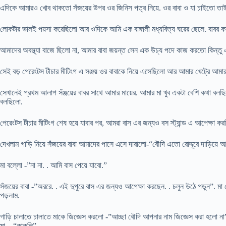
এদিকে আমারও খোব থাকতো সঁজয়ের উপর ওর জিনিস পত্র নিয়ে. ওর বাবা ও যা চাইতো তা
লোকটার ভালই পয়সা করেছিলো আর ওদিকে আমি এক বাঙ্গালী মধ্যবিত্য ঘরের ছেলে. বাবর
আমাদের অবস্থ্যা বাজে ছিলো না, আমার বাবা জয়ন্ত সেন এক উচ্য পদে কাজ করতো কিন্তু
সেই বড় পেরেংটস টীচার মীটিংগ এ সঞ্জয় ওর বাবাকে নিয়ে এসেছিলো আর আমার খেট্রে আ
সেখানেই প্রথম আলাপ সঁঞ্জয়ের বাবর সাথে আমার মায়ের. আমার মা খুব একটা বেশি কথা বলছ
বলছিলো.
পেরেংটস টীচার মীটিংগ শেষ হয়ে যাবার পর, আমরা বাস এর জন্যও বস স্ট্যান্ড এ আপেক্ষা ক
দেখলাম গাড়ি নিয়ে সঁজয়ের বাবা আমাদের পাসে এসে দারালো-“বৌদি এতো রোদ্দূরে দাড়িয়ে আ
মা বল্লো -”না না. . আমি বাস পেয়ে যাবো.”
সঁজয়ের বাবা -”অররে. . এই দুপুরে বাস এর জন্যও আপেক্ষা করছেন. . চলুন উঠে পড়ুন”.
পড়লাম.
গাড়ি চালাতে চালাতে মাকে জিজ্ঞেস করলো -”আচ্ছা বৌদি আপনার নাম জিজ্ঞেস করা হলো না
মা – “কাকলি”.