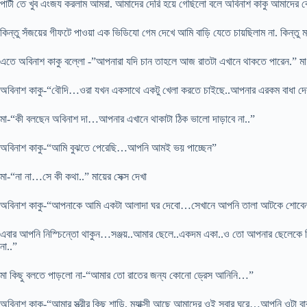
পার্টী তে খুব এংজয করলাম আমরা. আমাদের দেরি হয়ে গেছিলো বলে অবিনাশ কাকু আমাদের কে
কিন্তু সঁজয়ের গীফটে পাওয়া এক ভিডিযো গেম দেখে আমি বাড়ি যেতে চায়ছিলাম না. কিন্তু
এতে অবিনাশ কাকু বল্লো -”আপনারা যদি চান তাহলে আজ রাতটা এখানে থাকতে পারেন.” মা 
অবিনাশ কাকু-“বৌদি…ওরা যখন একসাথে একটু খেলা করতে চাইছে..আপনার এরকম বাধা দে
মা-“কী বলছেন অবিনাশ দা…আপনার এখানে থাকাটা ঠিক ভালো দাড়াবে না..”
অবিনাশ কাকু-“আমি বুঝতে পেরেছি…আপনি আমই ভয় পাচ্ছেন”
মা-“না না…সে কী কথা..” মায়ের সেক্স দেখা
অবিনাশ কাকু-“আপনাকে আমি একটা আলাদা ঘর দেবো…সেখানে আপনি তালা আটকে শোবে
এবার আপনি নিস্চিন্তো থাকুন…সঞ্জয়..আমার ছেলে..একদম একা..ও তো আপনার ছেলেক
না..”
মা কিছু বলতে পাড়লো না-“আমার তো রাতের জন্য কোনো ড্রেস আনিনি…”
অবিনাশ কাকু-“আমার স্ত্রীর কিছু শাড়ি, ম্যাক্সী আছে আমাদের ওই সবার ঘরে…আপনি ওটা 