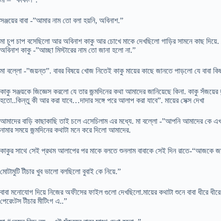
সঞ্জয়ের বাবা -”আমার নাম তো বলা হয়নি, অবিনাশ.”
মা চুপ চাপ বসেছিলো আর অবিনাশ কাকু আর চোখে মাকে দেখছিলো গাড়ির সামনে কাছ দিয়ে.
অবিনাশ কাকু -”আচ্ছা মিস্টারের নাম তো জানা হলো না.”
মা বল্লো -”জয়ন্ত”. বাবর বিষয়ে খোজ নিতেই কাকু মায়ের কাছে জানতে পাড়লো যে বাবা কিছ
কাকু সঞ্জয়কে জিজ্ঞেস করলো যে তার জন্মদিনের কথা আমাদের জানিয়েছে কিনা. কাকু সঁজয়ে
হতো..কিন্তু কী আর করা যাবে…দাদার সঙ্গে পরে আলাপ করা যাবে”. মায়ের সেক্স দেখা
আমাদের বাড়ি কাছাকাছি তাই চলে এসেচিলাম এর মধ্যে. মা বল্লো -”আপনি আমাদের কে এখা
নামার সময়ে জন্মদিনের কথাটা মনে করে দিলো আমাদের.
কাকুর সাথে সেই প্রথম আলাপের পর মাকে বলতে শুনলাম বাবাকে সেই দিন রাতে-“আজকে জান
মোটামুটি টীচার খুব ভালো বলছিলো বুবাই কে নিয়ে.”
বাবা মনোযোগ দিয়ে নিজের অফীসের ফাইল গুলো দেখছিলো.মায়ের কথাটা শুনে বাবা ধীরে
পেরেংটস টীচার মীটিংগ এ..”