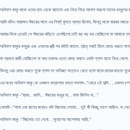
অবিনাশ কাকু মাকে ওদের হাত থেকে বাচালো এবং নিয়ে গিয়ে আলাপ করলো তাদের বন্ধুদের স্
আমি যদিও সারাক্ষন সঁজয়ের সাথে ওর গিফ্‌ট্ খুলতে ব্যস্ত ছিলাম, কিন্তু মাকে বারবার নজর
আমার দিকে চেয়েই সে সঁজয়ের বাড়িতে এসেছিলো.তাই বড় বড় ভয় হোচ্ছিলো মা আমাকে তাড়
অবিনাশ কাকুর বন্ধুরা এবং ওনাদের স্ত্রী সব কটাই মাতাল. হঠাত্ সবাই মিলে জোড় করতে লাগ
মা প্রথমে রাজী হোচ্ছিলো না আর তারপর এতো জোড় করতে একটা গ্লাস হাতে নিয়ে খেলো. ম
কিন্তু ওরা জোড় করতে পুরো গ্লাস তা অনিচ্ছা সত্তেও খেতে হলো মাকে.মায়ের জড়তা পুরো
এর মধ্যে অবিনাশ কাকু কে একজন ভদ্রলোক বলতে শুনলাম -”কেরে এই মাল্টা . . একদম চম্পু 
অবিনাশ কাকু -”হুমম. . জানি. . সঁজয়ের বন্ধুর মা. . খাসা জিনিস না. .”
লোকটা -”সালা এক রাতের জন্যও যদি বিছানায় পেতাম. . তুই কী কিচ্ছু তালে আছিস. না সে
অবিনাশ কাকু -”বিছানায় তো নেবো. . সুযোগের আপেক্ষায় আছি.”