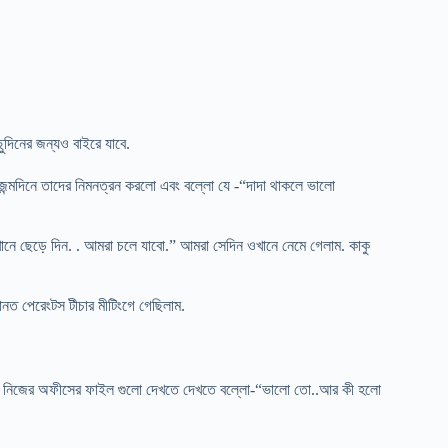
ুদিনের জন্যও বাইরে যাবে.
র জন্মদিনে তাদের নিমনত্রন করলো এবং বল্লো যে -“দাদা থাকলে ভালো
নে ছেড়ে দিন. . আমরা চলে যাবো.” আমরা সেদিন ওখানে নেমে গেলাম. কাকু
ত পেরেংটস টীচার মীটিংগে গেছিলাম.
 ধীরে নিজের অফীসের ফাইল গুলো দেখতে দেখতে বল্লো-“ভালো তো..আর কী হলো