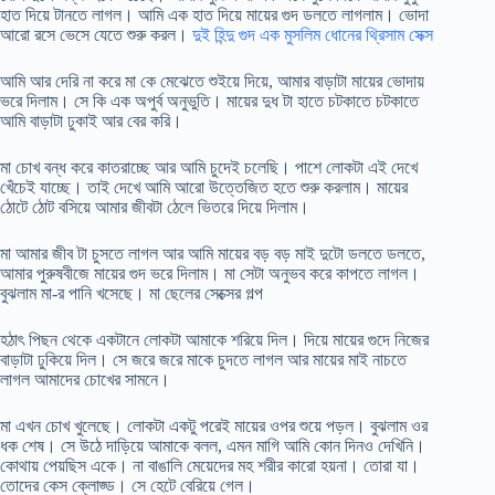
হাত দিয়ে টানতে লাগল। আমি এক হাত দিয়ে মায়ের গুদ ডলতে লাগলাম। ভোদা
আরো রসে ভেসে যেতে শুরু করল।
দুই হিন্দু গুদ এক মুসলিম ধোনের থ্রিসাম সেক্স
আমি আর দেরি না করে মা কে মেঝেতে শুইয়ে দিয়ে, আমার বাড়াটা মায়ের ভোদায়
ভরে দিলাম। সে কি এক অপুর্ব অনুভুতি। মায়ের দুধ টা হাতে চটকাতে চটকাতে
আমি বাড়াটা ঢুকাই আর বের করি।
মা চোখ বন্ধ করে কাতরাচ্ছে আর আমি চুদেই চলেছি। পাশে লোকটা এই দেখে
খেঁচেই যাচ্ছে। তাই দেখে আমি আরো উত্তেজিত হতে শুরু করলাম। মায়ের
ঠোটে ঠোট বসিয়ে আমার জীবটা ঠেলে ভিতরে দিয়ে দিলাম।
মা আমার জীব টা চুসতে লাগল আর আমি মায়ের বড় বড় মাই দুটো ডলতে ডলতে,
আমার পুরুষবীজে মায়ের গুদ ভরে দিলাম। মা সেটা অনুভব করে কাপতে লাগল।
বুঝলাম মা-র পানি খসেছে। মা ছেলের সেক্সের গল্প
হঠাৎ পিছন থেকে একটানে লোকটা আমাকে শরিয়ে দিল। দিয়ে মায়ের গুদে নিজের
বাড়াটা ঢুকিয়ে দিল। সে জরে জরে মাকে চুদতে লাগল আর মায়ের মাই নাচতে
লাগল আমাদের চোখের সামনে।
মা এখন চোখ খুলেছে। লোকটা একটু পরেই মায়ের ওপর শুয়ে পড়ল। বুঝলাম ওর
ধক শেষ। সে উঠে দাড়িয়ে আমাকে বলল, এমন মাগি আমি কোন দিনও দেখিনি।
কোথায় পেয়ছিস একে। না বাঙালি মেয়েদের মহ শরীর কারো হয়না। তোরা যা।
তোদের কেস ক্লোজ্ড। সে হেটে বেরিয়ে গেল।