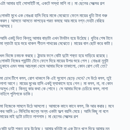
এটা আমার হাই সোসাইটি মা, একটে সস্থা মাগি না। মা ছেলের সেক্সের গল্প
লোকটা মুখে এক নোঙরা হাসি নিয়ে মাকে মেঝেতে ফেলে মায়ের ধুতি টানা শুরু
করল। আসতে আসতে কাপড়ের পরত কমছে আর মায়ে নগ্ন দেহটা বেরিয়ে
আসছে।
আমি একটু ভিত কিন্তু আমার বাড়াটা এখন টানটান হয়ে উঠেছে। ধুতির শেষ টানে
মা ন্যাংটা হয়ে শুয়ে থাকল শীতল পাথরের মেঝেতে। মায়ের বাল ছোট করে কাটা।
গুদ ভিজে চকচক করছে। ঠান্ডার ফলে বোটা দুটো শক্ত হয়ে দাড়িয়ে রয়েছে।
লোকটা নিজের প্যান্টটা টেনে ফেলে দিয়ে মায়ের উপর শুয়ে গেল। নোঙরা নুনুটা
ঢুকাবে এমন সময় আচম্কা থেমে আমার দিকে তাকালো, কোন রোগ নেই তো?
মা চোখ টিপে বলল, রোগ থাকলে কি এই সুযোগ ছেড়ে দেবে? সে উঠে বলল, তুই
লাগা আগে। মায়ের মুখের হাসি একটু ফ্যাকাসে হয়ে গেল। মা বলল, না, না কোন
অসুখ নেই। কিন্তু কার কথা কে শোনে। সে আমার দিকে চেচিয়ে বলল, লাগা
নাইলে পুলিশকে ডাকি।
মা নিজেকে সামলে উঠে আসলো। আমাকে কানে কানে বলল, কি আর করার। মনে
কর আমি ১০ মিনিটের জন্যে অন্য একটা অল্প বয়সি মেয়ে। আমি কিছু না বলে
মায়ের মাই দুটো চাটতে লাগলাম। মা ছেলের সেক্সের গল্প
বোটা দুটো শক্ত হয়ে উঠেছে। আমার ধুতিটা মা এক টানে খুলে দিয়ে আমার নুনু