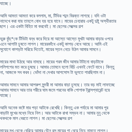
যাচ্ছে।
আমি আমতা আমতা করে বললাম, মা, টিভির শব্দে বিরক্ত লাগছে। যদি ওটা
নাদেখে করা যায় তাহলে বোধ হয় হয়ে যাবে। মায়ের চেহারায় একটু দুষ্টু অস্থীরতার
ছাপ। এর একটা বিহিত মা করবেই। মা ছেলের সেক্সের গল্প
ভুরু কুঁচ্*কে টিভিটা বন্ধ করে দিয়ে মা আস্তে আস্তে মুখটা আমার বাড়ার ওপরে
এনে আগাটা চুষতে লাগল। মায়েরকাঁধে একটু কাপড় বেধে আছে। আমি এই
সুযোগে কাপড়টা সরিয়ে দিতেই, মায়ের স্তন নেচে উঠল আমার সামনে।
মায়ের মাথা উঠছে আর নামছে। মায়ের গরম জীব আমার টাটানো বাড়াটাকে
ললিপপের মত করে চুষছে। আমার তোমনে হলো বিচি এখনই ফেটে যাবে। কিন্তু
না, আজকে সব করব। ভোঁদা না দেখার আপসোস টা ভুলতে পারছিলাম না।
আমার সামনে আমার আপরুপ সুন্দরী মা আমার বাড়া চুসছে। তার বড় মাই লাফাচ্ছে
আমার সামনে আর তার শরীরে ঘাম জমে পরনের বাকি পোশাক ট্রান্সপ্যারেন্ট হয়ে
যাচ্ছে।
আমি অনেক কষ্টে মার পড়া আটকে রেখেছি। কিন্তু এক পর্যায়ে মা আমার পুর
বাড়াটা মুখের মধ্যে নিয়ে নিল। আর আটকে রাখা সম্ভব না। আমার নুনু থেকে
থকথকে মাল বেরতে লাগল। মা ছেলের সেক্সের গল্প
মায়ের মুখ থেকে বেরিয়ে আমার যৌন রস মায়ের গা বেয়ে নিচে নামতে লাগল।