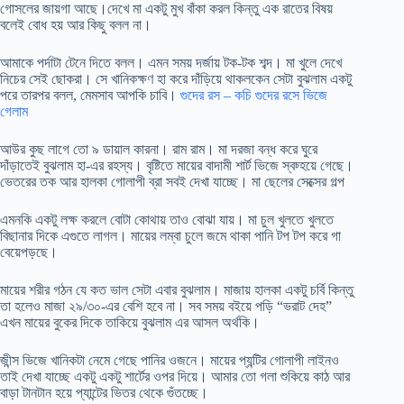
গোসলের জায়গা আছে।দেখে মা একটু মুখ বাঁকা করল কিন্তু এক রাতের বিষয়
বলেই বোধ হয় আর কিছু বলল না।
আমাকে পর্দাটা টেনে দিতে বলল। এমন সময় দর্জায় টক-টক শব্দ। মা খুলে দেখে
নিচের সেই ছোকরা। সে খানিকক্ষণ হা করে দাঁড়িয়ে থাকলকেন সেটা বুঝলাম একটু
পরে তারপর বলল, মেমসাব আপকি চাবি।
গুদের রস – কচি গুদের রসে ভিজে
গেলাম
আউর কুছ লাগে তো ৯ ডায়াল কারনা। রাম রাম। মা দরজা বন্ধ করে ঘুরে
দাঁড়াতেই বুঝলাম হা-এর রহস্য। বৃষ্টিতে মায়ের বাদামী শার্ট ভিজে স্বচ্হয়ে গেছে।
ভেতরের তক আর হালকা গোলাপী ব্রা সবই দেখা যাচ্ছে। মা ছেলের সেক্সের গল্প
এমনকি একটু লক্ষ করলে বোটা কোথায় তাও বোঝা যায়। মা চুল খুলতে খুলতে
বিছানার দিকে এগুতে লাগল। মায়ের লম্বা চুলে জমে থাকা পানি টপ টপ করে গা
বেয়েপড়ছে।
মায়ের শরীর গঠন যে কত ভাল সেটা এবার বুঝলাম। মাজায় হালকা একটু চর্বি কিন্তু
তা হলেও মাজা ২৯/৩০-এর বেশি হবে না। সব সময় বইয়ে পড়ি “ভরাট দেহ”
এখন মায়ের বুকের দিকে তাকিয়ে বুঝলাম এর আসল অর্থকি।
জীন্স ভিজে খানিকটা নেমে গেছে পানির ওজনে। মায়ের প্যন্টির গোলাপী লাইনও
তাই দেখা যাচ্ছে একটু একটু শার্টের ওপর দিয়ে। আমার তো গলা শুকিয়ে কাঠ আর
বাড়া টানটান হয়ে প্যান্টের ভিতর থেকে গুঁতচ্ছে।