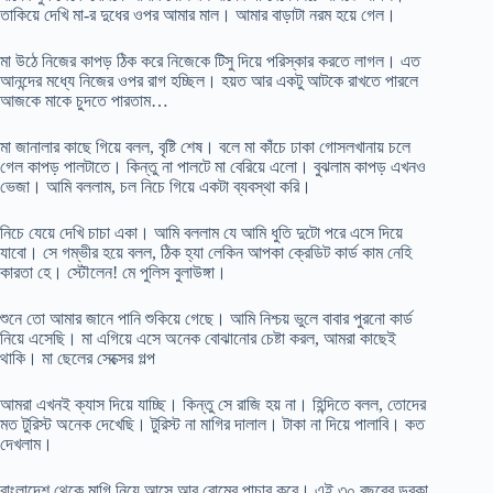
তাকিয়ে দেখি মা-র দুধের ওপর আমার মাল। আমার বাড়াটা নরম হয়ে গেল।
মা উঠে নিজের কাপড় ঠিক করে নিজেকে টিসু দিয়ে পরিস্কার করতে লাগল। এত
আনন্দের মধ্যে নিজের ওপর রাগ হচ্ছিল। হয়ত আর একটু আটকে রাখতে পারলে
আজকে মাকে চুদতে পারতাম…
মা জানালার কাছে গিয়ে বলল, বৃষ্টি শেষ। বলে মা কাঁচে ঢাকা গোসলখানায় চলে
গেল কাপড় পালটাতে। কিন্তু না পালটে মা বেরিয়ে এলো। বুঝলাম কাপড় এখনও
ভেজা। আমি বললাম, চল নিচে গিয়ে একটা ব্যবস্থা করি।
নিচে যেয়ে দেখি চাচা একা। আমি বললাম যে আমি ধুতি দুটো পরে এসে দিয়ে
যাবো। সে গম্ভীর হয়ে বলল, ঠিক হ্যা লেকিন আপকা ক্রেডিট কার্ড কাম নেহি
কারতা হে। স্টৌলেন! মে পুলিস বুলাউঙ্গা।
শুনে তো আমার জানে পানি শুকিয়ে গেছে। আমি নিশ্চয় ভুলে বাবার পুরনো কার্ড
নিয়ে এসেছি। মা এগিয়ে এসে অনেক বোঝানোর চেষ্টা করল, আমরা কাছেই
থাকি। মা ছেলের সেক্সের গল্প
আমরা এখনই ক্যাস দিয়ে যাচ্ছি। কিন্তু সে রাজি হয় না। হিন্দিতে বলল, তোদের
মত টুরিস্ট অনেক দেখেছি। টুরিস্ট না মাগির দালাল। টাকা না দিয়ে পালাবি। কত
দেখলাম।
বাংলাদেশ থেকে মাগি নিয়ে আসে আর বোম্বে পাচার করে। এই ৩০ বছরের ডবকা