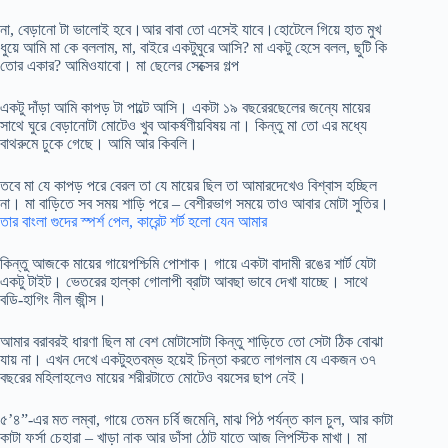
না, বেড়ানো টা ভালোই হবে।আর বাবা তো এসেই যাবে।হোটেলে গিয়ে হাত মুখ
ধুয়ে আমি মা কে বললাম, মা, বাইরে একটুঘুরে আসি? মা একটু হেসে বলল, ছুটি কি
তোর একার? আমিওযাবো। মা ছেলের সেক্সের গল্প
একটু দাঁড়া আমি কাপড় টা পাল্টে আসি। একটা ১৯ বছরেরছেলের জন্যে মায়ের
সাথে ঘুরে বেড়ানোটা মোটেও খুব আকর্ষণীয়বিষয় না। কিন্তু মা তো এর মধ্যে
বাথরুমে ঢুকে গেছে। আমি আর কিবলি।
তবে মা যে কাপড় পরে বেরল তা যে মায়ের ছিল তা আমারদেখেও বিশ্বাস হচ্ছিল
না। মা বাড়িতে সব সময় শাড়ি পরে – বেশীরভাগ সময়ে তাও আবার মোটা সুতির।
তার বাংলা গুদের স্পর্শ পেল, কারেন্ট শর্ট হলো যেন আমার
কিন্তু আজকে মায়ের গায়েপশ্চিমি পোশাক। গায়ে একটা বাদামী রঙের শার্ট যেটা
একটু টাইট। ভেতরের হাল্কা গোলাপী ব্রাটা আবছা ভাবে দেখা যাচ্ছে। সাথে
বডি-হাগিং নীল জীন্স।
আমার বরাবরই ধারণা ছিল মা বেশ মোটাসোটা কিন্তু শাড়িতে তো সেটা ঠিক বোঝা
যায় না। এখন দেখে একটুহতবম্ভ হয়েই চিন্তা করতে লাগলাম যে একজন ৩৭
বছরের মহিলাহলেও মায়ের শরীরটাতে মোটেও বয়সের ছাপ নেই।
৫’৪”-এর মত লম্বা, গায়ে তেমন চর্বি জমেনি, মাঝ পিঠ পর্যন্ত কাল চুল, আর কাটা
কাটা ফর্সা চেহারা – খাড়া নাক আর ডাঁসা ঠোট যাতে আজ লিপস্টিক মাখা। মা