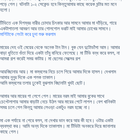
পড়ে গেল। ঘটনাটা ১-২ সেকেন্ড হবে কিন্তুআমার কাছে কয়েক ঘন্টার মত মনে
হলো।
টিভিতে এক দিগম্বর নারীর চোদার চিৎকার আর সামনে আমার মা দাঁড়িয়ে, গায়ে
একটাপাতলা আবরণ আর তার গোলগোল ভরাট মাই আমার চোখের সামনে।
মাগিটাকে লেংটা করে চুদা শুরু করলাম
মায়ের দেহ ওই মেয়ের থেকে অনেক টান টান। বুক যেন দুটোডাঁসা আম। আমার
বাড়া ধুতিতে গুঁতা দিয়ে একটা তাঁবু বানিয়ে ফেলেছে। মা টিভি বন্ধ করে বলল, না
আমরা গল্প করেই সময় কাটায়। মা ছেলের সেক্সের গল্প
আয়বিছানায় আয়। মা কম্বলের নিচে চলে গিয়ে আমার দিকে হাসল। দেখলাম
আমার নুনুর দিকে এক পলক তাকাল।
আমি কম্বলের তলায় ঢুকেই বুঝলাম বিছানাটা খুবই ছোট।
আমার আর মায়ের গা লেগে গেল। মায়ের নরম মাই আমার বুকের সাথে
চেপ্টেলাগায় আমার বাড়াটা নেচে উঠল আর মায়ের পেটে লাগল। বেশ খানিকটা
সময় চলে গেল কিন্তু আমার লেওড়া একটুও নরম হচ্ছে না।
মা এক পর্যায়ে না পেরে বলল, না দেখার ভান করে আর কী হবে। ওটার একটা
ব্যবস্থা কর। আমি অন্য দিকে তাকালাম। মা টিভিটা অনকরে দিয়ে জানালার
কাছে গেল।