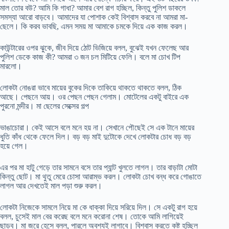
মাল তোর বউ? আমি কি গাধা? আমার বেশ রাগ হচ্ছিল, কিন্তু পুলিশ ডাকলে
সমস্যা আরো বাড়বে। আমাদের যা পোশাক কেই বিশ্বাস করবে না আমরা মা-
ছেলে। কি করব ভাবছি, এমন সময় মা আমাকে চমকে দিয়ে এক কাজ করল।
কাউন্টারের ওপর ঝুকে, জীব দিয়ে ঠোট ভিজিয়ে বলল, বুঝেই যখন ফেলেছ আর
পুলিশ ডেকে কাজ কী? আমরা ৩ জন চল মিটিয়ে ফেলি। বলে মা চোখ টিপ
মারলো।
লোকটা নোঙরা ভাবে মায়ের বুকের দিকে তাকিয়ে থাকতে থাকতে বলল, ঠিক
আছে। পেছনে আয়। ওর পেছন পেছন গেলাম। মোটেলের একটু বাইরে এক
পুরনো মন্দীর। মা ছেলের সেক্সের গল্প
ভাঙাচোরা। কেই আসে বলে মনে হয় না। সেখানে পৌছেই সে এক টানে মায়ের
ধুতি কাঁধ থেকে ফেলে দিল। বড় বড় মাই দুটোকে দেখে লোকটার চোধ বড় বড়
হয়ে গেল।
এর পর মা হাটু গেড়ে তার সামনে বসে তার প্যান্ট খুলতে লাগল। তার বাড়াটা মোটা
কিন্তু ছোট। মা থুতু মেরে চোসা আরাম্ভ করল। লোকটা চোখ বন্ধ করে গোঙাতে
লাগল আর দেখতেই মাল পড়া শুরু করল।
লোকটা নিজেকে সামলে নিয়ে মা কে ধাক্কা দিয়ে সরিয়ে দিল। সে একটু রাগ হয়ে
বলল, চুসেই মাল বের করেছ বলে মনে করোনা শেষ। তোকে আমি লাগিয়েই
ছাড়ব। মা জরে হেসে বলল, পারলে অবশ্যই লাগাবে। বিশ্বাস করতে কষ্ট হচ্ছিল