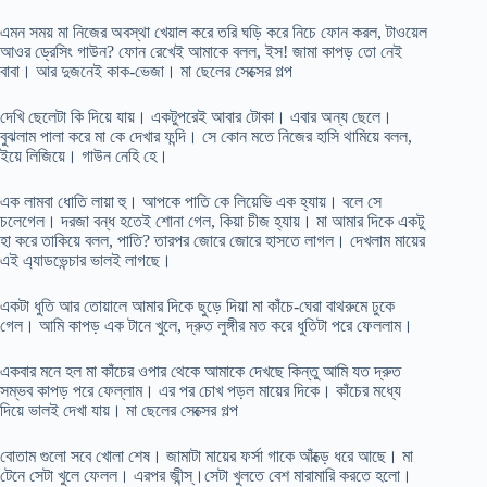
এমন সময় মা নিজের অবস্থা খেয়াল করে তরি ঘড়ি করে নিচে ফোন করল, টাওয়েল
আওর ড্রেসিং গাউন? ফোন রেখেই আমাকে বলল, ইস! জামা কাপড় তো নেই
বাবা। আর দুজনেই কাক-ভেজা। মা ছেলের সেক্সের গল্প
দেখি ছেলেটা কি দিয়ে যায়। একটুপরেই আবার টোকা। এবার অন্য ছেলে।
বুঝলাম পালা করে মা কে দেখার ফন্দি। সে কোন মতে নিজের হাসি থামিয়ে বলল,
ইয়ে লিজিয়ে। গাউন নেহি হে।
এক লামবা ধোতি লায়া হু। আপকে পাতি কে লিয়েভি এক হ্যায়। বলে সে
চলেগেল। দরজা বন্ধ হতেই শোনা গেল, কিয়া চীজ হ্যায়। মা আমার দিকে একটু
হা করে তাকিয়ে বলল, পাতি? তারপর জোরে জোরে হাসতে লাগল। দেখলাম মায়ের
এই এ্যাডভেন্চার ভালই লাগছে।
একটা ধুতি আর তোয়ালে আমার দিকে ছুড়ে দিয়া মা কাঁচে-ঘেরা বাথরুমে ঢুকে
গেল। আমি কাপড় এক টানে খুলে, দ্রুত লুঙ্গীর মত করে ধুতিটা পরে ফেললাম।
একবার মনে হল মা কাঁচের ওপার থেকে আমাকে দেখছে কিন্তু আমি যত দ্রুত
সম্ভব কাপড় পরে ফেল্লাম। এর পর চোখ পড়ল মায়ের দিকে। কাঁচের মধ্যে
দিয়ে ভালই দেখা যায়। মা ছেলের সেক্সের গল্প
বোতাম গুলো সবে খোলা শেষ। জামাটা মায়ের ফর্সা গাকে আঁক্ড়ে ধরে আছে। মা
টেনে সেটা খুলে ফেলল। এরপর জীন্স্।সেটা খুলতে বেশ মারামারি করতে হলো।