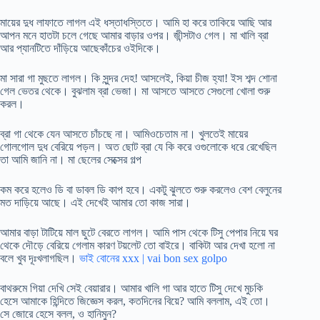
মায়ের দুধ লাফাতে লাগল এই ধস্তাধস্তিতে। আমি হা করে তাকিয়ে আছি আর
আপন মনে হাতটা চলে গেছে আমার বাড়ার ওপর। জীন্সটাও গেল। মা খালি ব্রা
আর প্যানটিতে দাঁড়িয়ে আছেকাঁচের ওইদিকে।
মা সারা গা মুছতে লাগল। কি সুন্দর দেহ! আসলেই, কিয়া চীজ হ্যা! ইস শব্দ শোনা
গেল ভেতর থেকে। বুঝলাম ব্রা ভেজা। মা আসতে আসতে সেগুলো খোলা শুরু
করল।
ব্রা গা থেকে যেন আসতে চাঁচছে না। আমিওচেতাম না। খুলতেই মায়ের
গোলগোল দুধ বেরিয়ে পড়ল। অত ছোট ব্রা যে কি করে ওগুলোকে ধরে রেখেছিল
তা আমি জানি না। মা ছেলের সেক্সের গল্প
কম করে হলেও ডি বা ডাবল ডি কাপ হবে। একটু ঝুলতে শুরু করলেও বেশ বেলুনের
মত দাড়িয়ে আছে। এই দেখেই আমার তো কাজ সারা।
আমার বাড়া টাটিয়ে মাল ছুটে বেরতে লাগল। আমি পাস থেকে টিসু পেপার নিয়ে ঘর
থেকে দৌড়ে বেরিয়ে গেলাম কারণ টয়লেট তো বাইরে। বাকিটা আর দেখা হলো না
বলে খুব দূঃখলাগছিল।
ভাই বোনের xxx | vai bon sex golpo
বাথরুমে গিয়া দেখি সেই বেয়ারার। আমার খালি গা আর হাতে টিসু দেখে মুচকি
হেসে আমাকে হিন্দিতে জিজ্ঞেস করল, কতদিনের বিয়ে? আমি বললাম, এই তো।
সে জোরে হেসে বলল, ও হানিমুন?