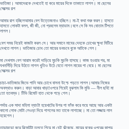
ভাতিজা। আমাদেরকে দেখতেই হা করে মায়ের দিকে তাকাতে লাগল। মা ছেলের
সেক্সের গল্প
আমার রাগ হচ্ছিলআমার বেশ উত্তেজনাও হচ্ছিল। মা-ই কথা শুরু করল। হাসতে
হাসতে লোকটা বলল, জী জী, নো প্রবলেম ম্যাডাম।বলে সে কি সব বোতাম টিপতে
লাগল।
বেশ সময় নিয়েই কাজটা করল সে। আর সমানে মাযের দেহকে চোখের ক্ষুধা মিটিয়ে
দেখতে লাগল। ভাতিজার চোধ তো মায়ের ডবডবে বুকে আটকে গেল।
মা দেখলাম বেশ আরাম করেই দাড়িয়ে মুচকি মুচকি হাসছে। কাজ হওয়ার পর, মা
যখনসিঁড়ি দিয়ে উঠতে লাগল ধুতিও উঠে যেতে লাগল মায়ের পা বেয়ে। মা ছেলের
সেক্সের গল্প
চাচা-ভাতিজার জিভে পানি আর চোখে বাসনা উপ্চে পড়তে লাগল।আমার নিজের
অবস্থাও করুন। বাড়া আবার খাড়া!ওপরে গিয়েই বুঝলাম কি মুভি — নীল ছবি! মা
তো হতবম্ভ। টিভি রিমোট হাত থেকে পড়ে গেল।
পর্দায় এক সাদা মহিলা ন্যাংটা হয়েখাটের উপর পা ফাঁক করে শুয়ে আছে আর একটা
কালো লোক মোটা লেওড়া দিয়ে পাগলের মত তাকে লাগাচ্ছে। মা তো লজ্জায় লাল
হয়েগেল।
তাড়াহুড়ো করে রিমোটটা তুলতে গিয়ে মা যেই ঝুঁকেছে, মায়ের বুকের ওপরের কাপড়