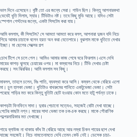
ভাল দিনে এসেছেন। বৃষ্টি তো এর জন্যে সেরা। গাউন ছিল। কিন্তু আপনারকথা
ভেবেই ধুতি দিলাম, স্যার। টিভিটাও নষ্ট। তবে কিছু মুভি আছে। যদিও সেটা
স্পেশাল গেস্টদের জন্যে, একটা সিসটেম করা যায়।
আমি বললাম, কী সিসটেম? সে আমতা আমতা করে বলল, আপনারা দুজন যদি নিচে
গিয়ে আমার চাচাকে বলেন হয়ত অন করা যেতেপারে। বুঝলাম মাকে ধুতিতে দেখার
ইচ্ছা। মা ছেলের সেক্সের গল্প
চোখ টিপে সে চলে গেল। আমিও আমার কাজ শেষে ঘরে ফিরলাম।এসে দেখি
মায়ের কাপড় ঝুলছে চেয়ারের ওপর। মা কম্বলের নিচে। টিভি দেখার চেষ্টা
করছে। সব ঝিরঝির। আমি বললাম সব কিছু।
মাবলল, তাহলে চলেন, মিঃ পাতি, ব্যবস্থা করে আসি। কম্বল থেকে বেরিয়ে এলো
মা। চুল হালকা ভেজা। ধুতিটাও বাথরুমের পানিতে একটুভেজা ভেজা। সেটা
পরেছে শাড়ির মত করে কিন্তু ধুতিটা ছোট হওয়ায় কোন মতে হাটু পর্যন্ত ঢাকে।
কাপড়টা ফিনফিনে সাদা। দুবার পেচানো সত্যেও, সহজেই বোটা দেখা যাচ্ছে।
পেটের কাছটা নগ্ন। মায়ের সাদা ভেজা তক চক-চক করছে। মাকে পৌরাণিক
গল্পেরনায়িকার মত দেখাচ্ছে।
গায়ে ব্লাউজ না থাকায় কাঁধ টা বেরিয়ে আছে আর লম্বা চিকন পায়ের ছাপ দেখা
যাচ্ছে সহজেই। নিচে নামতেনামতে দেখি তেমন কেউ নেই। ডেস্কে চাচা-