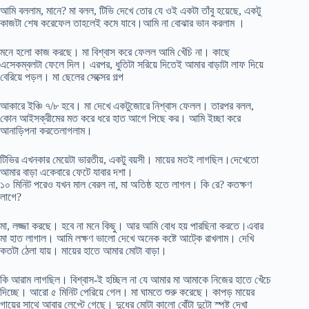
আমি বললাম, মানে? মা বলল, টিভি দেখে তোর যে ওই একটা তাঁবু হয়েছে, একটু
কাজটা শেষ করেফেল তাহলেই কমে যাবে।আমি না বোঝার ভান করলাম ।
মনে হলো কাজ করছে। মা বিশ্বাস করে ফেলল আমি খেঁচি না। কাছে
এসেকম্বলটা ফেলে দিল। এরপর, ধুতিটা সরিয়ে দিতেই আমার বাড়াটা লাফ দিয়ে
বেরিয়ে পড়ল। মা ছেলের সেক্সের গল্প
আকারে ইঞ্চি ৭/৮ হবে। মা দেখে একটুজোরে নিশ্বাস ফেলল। তারপর বলল,
কোন আইসক্রীমের মত করে ধরে হাত আগে পিছে কর। আমি ইচ্ছা করে
আনাড়িপনা করতেলাগলাম।
টিভির এখনকার মেয়েটা ভারতীয়, একটু বয়সী। মায়ের মতই লাগছিল।দেখেতো
আমার বাড়া একেবারে ফেটে যাবার দশা।
১০ মিনিট পরেও যখন মাল বেরল না, মা অতিষ্ঠ হতে লাগল। কি রে? কতক্ষণ
লাগে?
মা, লজ্জা করছে। হবে না মনে কিছু। আর আমি বোধ হয় পারছিনা করতে।এবার
মা হাত লাগাল। আমি লক্ষণ ভালো দেখে অনেক কষ্টে আট্কে রাখলাম। দেখি
কতটা ঠেলা যায়। মায়ের হাতে আমার মোটা বাড়া।
কি আরাম লাগছিল। বিশ্বাস-ই হচ্ছিল না যে আমার মা আমাকে নিজের হাতে খেঁচে
দিচ্ছে। আরো ৫ মিনিট পেরিয়ে গেল। মা ঘামতে শুরু করেছে। কাপড় মায়ের
গায়ের সাথে আবার লেপ্টে গেছে। দুধের মোটা কালো বোঁটা দুটো স্পষ্ট দেখা