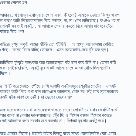
ছেলের সেক্সের গল্প
আমার চোখ গোল্লা-গোল্লা দেখে মা বলল, কীহলো? আমাকে দেখতে কি খুব খারাপ
লাগছে? আমি নিজেকেসাম্লে নিয়ে বললাম, না, না! বেশ মানিয়েছে। কখনও পর না
তোএই সব তাই একটু… মা আমাকে শেষ না করতে দিয়ে আমার হাতধরে টেনে
বাইরে নিয়ে গেল।
বাইরের দৃশ্য অপূর্ব! আমরা হাঁটছি তো হাঁটছিই। এর মধ্যে অনেকসময় পেরিয়ে
গেছে। আমরা ফিরে যাচ্ছি হোটেলে। এমন সময়জোরে-সরে বৃষ্টি শুরু হল।
চারিদিকে ঘুট্ঘুটে অন্ধকার আর আমরারাস্তা ঘাট ভাল করে চিনি না। তেমন বাড়ি
ঘরও নেইকাছাকাছি।একটু দূরে একটা আলো দেখে আমরা দৌড় দিলামসেটার
দিকে।
৫ মিনিট পরে সেখানে পৌঁছে দেখি জাগাটা একটাসস্তা শ্রেণীর মোটেল। ভাগ্যটা
ভালই! আমি গিয়ে কথা বলে মাকেএসে জানালাম, কোন ঘর নেই তবে ম্যানেজারের
রুমটা ফাঁকাকারণ সে নেই। মা ছেলের সেক্সের গল্প
এক রাতের জন্যে ওরা আমাদেরকে থাকতে দেবে।লোকটা যে বাবার ক্রেডিট কার্ড
আর বাংলা না বোঝার দরুনআমাদের এন্ট্রি মি: ও মিসেস রহমান হিসেবে করেছে
সেটা আরমাকে বলার দরকার মনে করলাম না। বিপদটা বুঝলাম একটু পরে।
ঘরে একটাই বিছানা। টইলেট বাইরে কিন্তু ঘরের মধ্যে ঘোলাটেকাঁচে ঘেরা একটা