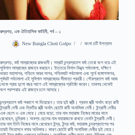
রুদ্রগড়, এক ঐতিহাসিক কাহিনী, পর্ব – ১
New Bangla Choti Golpo
বাংলা চটি উপন্যাস
রুদ্রগড়, বর্মা সাম্রাজ্যের রাজধানী। সম্রাট চন্দ্রপ্রতাপ বর্মা তেরো বংশ ধরে এই
সুবিশাল সাম্রাজ্যে রাজত্ব করছেন। উত্তরে বিশাল বিন্ধ্য পর্বতমালা, দক্ষিণে
ভারত মহাসাগর, পশ্চিমে আরব সাগর, পশ্চিমঘাট পর্বতমালা এবং পূর্বে বঙ্গোপসাগর,
পূর্বঘাট পর্বতমালা এই সুবিশাল সাম্রাজ্যের সীমান্ত প্রহরী। গৌরপ্রতাপ বর্মা আজ
থেকে প্রায় দুশো বছর আগে এই সাম্রাজ্যের প্রতিষ্ঠা করেন। তারপর থেকেই
বংশ পরম্পরায় এই রাজত্ব চলে আসছে।
চন্দ্রপ্রতাপ বর্মা পঞ্চাশে পা দিয়েছেন। তার দুই স্ত্রী। প্রথম স্ত্রী অর্থাৎ বড়ো রানী
ইন্দ্রানী দেবী এবং দ্বিতীয় স্ত্রী অর্থাৎ ছোটো রানী অনামিকা দেবী। ইন্দ্রানী দেবীর
এক ছেলে ও এক মেয়ে। মেয়ে বড়ো, তার নাম মহারাজ নিজের মায়ের নামে
রেখেছেন, চন্দ্রিমা। অবশ্য ছেলের নাম মহারাজকে রাখতে দেননি ইন্দ্রানী দেবী।
তার নাম তিনি নিজের নামে রেখেছেন ইন্দ্র, ইন্দ্র বর্মা, মহারাজ চন্দ্রপ্রতাপের পর
তারই সিংহাসনে বসার অধিকার। কারণ ছোটো রানী অনামিকা দেবীর দুই মেয়ে।
তাই ইন্দ্র বার্মার একছত্র অধিকার। অনামিকা দেবীর বড়ো মেয়ে ঐন্দ্রিলা এবং