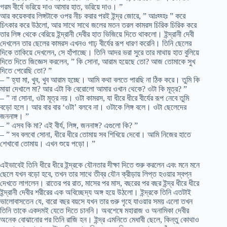
গরম বীর্যে ভরিয়ে দাও আমার হাত, ভরিয়ে দাও। ”
আর কয়েকবার লিঙ্গটাকে ওপর নীচ করার পরই ইন্দ্র জোরে, ” আঃহ্হ্হঃ ” করে
চিৎকার করে উঠলো, আর সাথে সাথে জলের মতন তরল কামরস চিরিক চিরিক করে
তার লিঙ্গ থেকে বেরিয়ে ইন্দ্রানী দেবীর হাত ভিজিয়ে দিতে থাকলো। ইন্দ্রানী দেবী
দেখলেন তার ছেলের কামরস এখনও গাঢ় বীর্যের রূপ ধারণ করেনি। তিনি ছেলের
দিকে তাকিয়ে দেখলেন, সে হাঁপাচ্ছে। তিনি আদর ভরা সুরে তার মাথায় হাত বুলিয়ে
দিতে দিতে জিজ্ঞেস করলেন, ” কি সোনা, আরাম হয়েছে তো? আজ তোমাকে সুখ
দিতে পেরেছি তো? ”
– ” হ্যা মা, খুব, খুব আরাম হচ্ছে। আমি কথা বলতে পারছি না ঠিক করে। তুমি কি
মায়া দেখালে মা? আর এটা কি বেরোলো আমার ওখান থেকে? ওটা কি মূত্র? ”
– ” না সোনা, ওটা মূত্র নয়। ওটা কামরস, যা ধীরে ধীরে বীর্যের রূপ নেবে তুমি
বড়ো হলে। আর বার বার ‘ওটা’ বলবে না। ওটাকে লিঙ্গ বলে। ওটা ছেলেদের
জননাঙ্গ। ”
– ” এসব কি মা? এই বীর্য, লিঙ্গ, জননাঙ্গ? এগুলো কি? ”
– ” সব বলবো সোনা, ধীরে ধীরে তোমায় সব শিখিয়ে দেবো। আমি নিজের হাতে
শেখাবো তোমায়। এখন শুয়ে পড়ো। ”
এইভাবেই তিনি ধীরে ধীরে ইন্দ্রকে যৌনতার দীক্ষা দিতে শুরু করলেন এবং মনে মনে
ছেলে যখন বড়ো হবে, তখন তার সাথে তীব্র যৌন ক্রীড়ায় লিপ্ত হওয়ার স্বপ্ন
দেখতে লাগলেন। রাতের পর রাত, মাসের পর মাস, বছরের পর বছর ইন্দ্র ধীরে ধীরে
ইন্দ্রানী দেবীর শরীরের এক অবিচ্ছেদ্য অঙ্গ হয়ে উঠলো। ইন্দ্রকে তিনি এতটাই
ভালোবাসতেন যে, বারো বছর বয়সে যখন তার গুরু গৃহে যাওয়ার সময় এলো তখন
তিনি তাকে একদমই যেতে দিতে চাননি। অবশেষে মহারাজ ও অনামিকা দেবীর
অনেক বোঝানোর পর তিনি রাজি হন। ইন্দ্র এমনিতে মেধাবী ছেলে, কিন্তু কোথাও