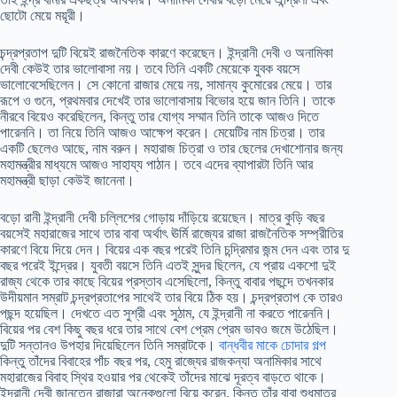
ছোটো মেয়ে ময়ূরী।
চন্দ্রপ্রতাপ দুটি বিয়েই রাজনৈতিক কারণে করেছেন। ইন্দ্রানী দেবী ও অনামিকা
দেবী কেউই তার ভালোবাসা নয়। তবে তিনি একটি মেয়েকে যুবক বয়সে
ভালোবেসেছিলেন। সে কোনো রাজার মেয়ে নয়, সামান্য কুমোরের মেয়ে। তার
রূপে ও গুনে, প্রথমবার দেখেই তার ভালোবাসায় বিভোর হয়ে জান তিনি। তাকে
নীরবে বিয়েও করেছিলেন, কিন্তু তার যোগ্য সম্মান তিনি তাকে আজও দিতে
পারেননি। তা নিয়ে তিনি আজও আক্ষেপ করেন। মেয়েটির নাম চিত্রা। তার
একটি ছেলেও আছে, নাম বরুন। মহারাজ চিত্রা ও তার ছেলের দেখাশোনার জন্য
মহামন্ত্রীর মাধ্যমে আজও সাহায্য পাঠান। তবে এদের ব্যাপারটা তিনি আর
মহামন্ত্রী ছাড়া কেউই জানেনা।
বড়ো রানী ইন্দ্রানী দেবী চল্লিশের গোড়ায় দাঁড়িয়ে রয়েছেন। মাত্র কুড়ি বছর
বয়সেই মহারাজের সাথে তার বাবা অর্থাৎ ঊর্মি রাজ্যের রাজা রাজনৈতিক সম্প্রীতির
কারণে বিয়ে দিয়ে দেন। বিয়ের এক বছর পরেই তিনি চন্দ্রিমার জন্ম দেন এবং তার দু
বছর পরেই ইন্দ্রের। যুবতী বয়সে তিনি এতই সুন্দর ছিলেন, যে প্রায় একশো দুই
রাজ্য থেকে তার কাছে বিয়ের প্রস্তাব এসেছিলো, কিন্তু বাবার পছন্দে তখনকার
উদীয়মান সম্রাট চন্দ্রপ্রতাপের সাথেই তার বিয়ে ঠিক হয়। চন্দ্রপ্রতাপ কে তারও
পছন্দ হয়েছিল। দেখতে এত সুশ্রী এবং সুঠাম, যে ইন্দ্রানী না করতে পারেননি।
বিয়ের পর বেশ কিছু বছর ধরে তার সাথে বেশ প্রেম প্রেম ভাবও জমে উঠেছিল।
দুটি সন্তানও উপহার দিয়েছিলেন তিনি সম্রাটকে।
বান্ধবীর মাকে চোদার গল্প
কিন্তু তাঁদের বিবাহের পাঁচ বছর পর, হেমু রাজ্যের রাজকন্যা অনামিকার সাথে
মহারাজের বিবাহ স্থির হওয়ার পর থেকেই তাঁদের মাঝে দূরত্ব বাড়তে থাকে।
ইন্দ্রানী দেবী জানতেন রাজারা অনেকগুলো বিয়ে করেন, কিন্তু তাঁর বাবা শুধুমাত্র