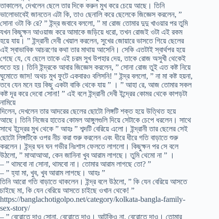
তাকালেন, দেখলেন ছেলে তার দিকে করুন মুখ করে চেয়ে আছে। তিনি
ভালোভাবেই জানতেন এটা কি, তাও ছেনালি করে ছেলেকে জিজ্ঞেস করলেন, ”
সোনা ওটা কি রে? ” ইন্দ্র জবাবে বললো, ” মা রোজ তোমার দুদু খাওয়ার পর তুমি
যখন কিছুক্ষন আওয়াজ করে আমাকে জড়িয়ে ধরো, তখন রোজই ওটা এই রকম
হয়ে যায়। ” ইন্দ্রানী দেবী খেয়াল করলেন, সুখের জোয়ারে ভাসতে গিয়ে ছেলের
এই স্বাভাবিক আচরণের কথা তার মাথায় আসেনি। সেকি এতটাই স্বার্থপর হয়ে
গেছে যে, যে ছেলে তাকে এই চরম সুখ উপহার দেয়, তাকে রোজ অসুখী থেকেই
শুতে হয়। তিনি ইন্দ্রকে আবার জিজ্ঞেস করলেন, ” সোনা রোজ তুই এত কষ্ট নিয়ে
ঘুমোতে জাস! অথচ মুখ ফুটে একবারও বলিসনি! ” ইন্দ্র বললো, ” না মা কষ্ট হয়না,
তবে যেন মনে হয় কিছু একটা বাকি থেকে যায় ” । ” আহা রে, আজ তোমার সকল
কষ্ট দূর করে দেবো সোনা! ” এই বলে ইন্দ্রানী দেবী ইন্দ্রের কোমর থেকে কাপড়টা
নামিয়ে
দিলেন, দেখলেন তার আদরের ছেলের ছোটো লিঙ্গটি শক্ত হয়ে উত্থিত হয়ে
আছে। তিনি নিজের হাতের কোমল আঙ্গুলগুলি দিয়ে সেটাকে চেপে ধরলেন। সাথে
সাথে ইন্দ্রের মুখ থেকে ” আহঃ ” শব্দটি বেরিয়ে এলো। ইন্দ্রানী তার ছেলের সেই
ছোটো লিঙ্গটিকে ওপর নীচ করা শুরু করলেন এবং ধীরে ধীরে গতি বাড়াতে শুরু
করলেন। ইন্দ্র ঘন ঘন গভীর নিঃশাস ফেলতে লাগলো। কিছুক্ষন পর সে বলে
উঠলো, ” মাআআআ, কেন জানিনা খুব আরাম লাগছে। তুমি থেমো না ” ।
– ” থামবো না সোনা, থামবো না। তোমার আরাম লাগছে তো? ”
– ” হ্যা মা, খুব, খুব আরাম লাগছে। আহঃ ”
তিনি আরো গতি বাড়াতে থাকলেন। ইন্দ্র বলে উঠলো, ” কি যেন বেরিয়ে আসতে
চাইছে মা, কি যেন বেরিয়ে আসতে চাইছে ওখান থেকে! ”
https://banglachotigolpo.net/category/kolkata-bangla-family-
sex-story/
– ” বেরোতে দাও সোনা, বেরোতে দাও। আটকিও না, বেরোতে দাও। তোমার