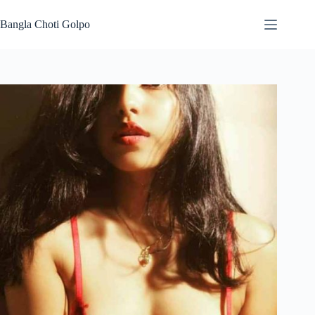
Skip
to
Bangla Choti Golpo
content