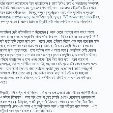
তাঁর মাকেই ভালোবেসে বিয়ে করেছিলেন। তাই তিনিও তাঁর ও মহারাজের সম্পর্কটা
খানিকটা সেইরকম ভাবার ভুল করে ফেলেছিলেন। মহারাজের দ্বিতীয় বিয়ের খবর
শুনে তিনি মর্মাহত হন। কিন্তু সম্রাট চন্দ্রপ্রতাপ বর্মার এক সুবিশাল সাম্রাজ্য
স্থাপনের স্বপ্নের কাছে এই অভিমান খুবই তুচ্ছ। তিনি জাকজমকপূর্ণ ভাবে বিবাহ
সম্পন্ন করেন। এরপর তিনি ও ইন্দ্রাণীদেবী আর কখনই এক হতে পারেননি।
অনামিকা দেবী বত্তিরিশে পা দিয়েছেন। আজ থেকে পনেরো বছর আগে মাত্র
সতেরো বছর বয়সে সম্রাটের সাথে তাঁর বিয়ে হয়। বিয়ের চার বছরের মধ্যেই তিনি
ফুট ফুটে দুটি মেয়ের জন্ম দেন। বড়ো মেয়ে ঐন্দ্রিলা বিয়ের এক বছর পরে জন্ম লাভ
করে, তার বর্তমান বয়স চোদ্দ বছর। আর ছোটো মেয়ে ময়ূরী বিয়ের চার বছরের
মাথায় জন্ম গ্রহণ করে। তার বর্তমান বয়স এগারো বছর। অনামিকা দেবী কোনো
পুত্র সন্তান জন্ম না দেওয়ায় রাজমহলে খুব কুৎসার সম্মুখীন হতে হয়েছিল তাঁকে।
এদিকে রাজার মন ও তার ওপর থেকে ধীরে ধীরে উঠে যায়। অল্প বয়সে মা
হয়েছেন, রাজাও বেশিদিন সঙ্গ দেননি, মহলেও কেউ খুব একটা ভালো চোখে দেখে
না। তাঁর সাথে বিবাহের পরই মহারাজ একটি যুদ্ধ হেরে যান। তাই কলঙ্কিনী
আখ্যাও তাঁকে পেতে হয়। এই জটিল সময়ে বড়ো রানী তাঁকে খুব সাহায্য
করেছিলেন, সঙ্গ দিয়েছিলেন, তাই সঙ্গীহীন দুই রানীই একে ওপরের সখী হয়ে
ওঠে।
ইন্দ্রানী দেবী চল্লিশে পা দিলেও, যৌবনের রূপ এখনো তার শরীরের প্রতিটি খাঁজে
ও ভাঁজে বিদ্যমান। আর তাঁর চোখের সেই চাহনি এখনও যেকোনো পুরুষকে বস
করতে পারে। উত্থিত, ভরাট বুক, ভারী নিতম্ব, কোমরের সরু ভাঁজ, টানা টানা
লাস্যময়ী চোখ এবং মসৃন ও সুগন্ধী ত্বক আজও তাঁর শরীরের পরম সম্পদ। এই
সৌন্দর্য যেন স্বর্গের অপ্সরা দেরও হার মানায়।