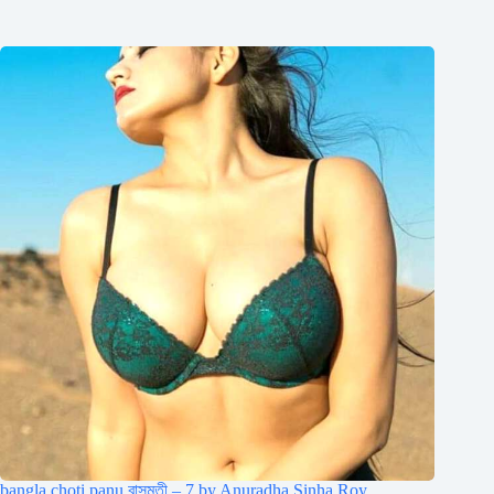
bangla choti panu বাসমতী – 7 by Anuradha Sinha Roy