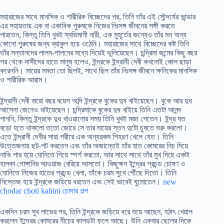
মহারাজের সাথে মানসিক ও শারীরিক বিচ্ছেদের পর, তিনি তাঁর এই সৌন্দর্যের ভান্ডার
এর সহায়তায় এক বা একাধিক পুরুষকে নিজের নিঃসঙ্গ জীবনের সঙ্গী করতে
পারতেন, কিন্তু তিনি খুবই স্বভিমানী নারী, এক মুহূর্তের জন্যেও তাঁর মন অন্য
কোনো পুরুষের জন্য ব্যাকুল হয়ে ওঠেনি। মহারাজের সাথে বিচ্ছেদের কষ্ট তিনি
তাঁর সন্তানদের লালন-পালনের মধ্যে দিয়েই ভুলিয়েছেন। চন্দ্রিমা জন্মের কিছু বছর
পর থেকে দাসীদের হাতে মানুষ হলেও, ইন্দ্রকে ইন্দ্রানী দেবী কখনোই কোল ছাড়া
করেননি। মায়ের মমতা তো ছিলই, সাথে ছিল তাঁর নিঃসঙ্গ জীবনে ক্ষনিকের মানসিক
ও শারীরিক আরাম।
ইন্দ্রানী দেবী বারো বছর বয়েস অব্দি ইন্দ্রকে বুকের দুধ খাইয়েছেন। বুকে আর দুধ
আসেনা জেনেও খাইয়েছেন। চন্দ্রিমাকে বুকের দুধ খাইয়ে তিনি এতটা আনন্দ
পাননি, কিন্তু ইন্দ্রকে দুধ খাওয়ানোর সময় তিনি খুবই মজা পেতেন। ইন্দ্র যত
বড়ো হতে থাকলো ততো জোরে সে তার মায়ের স্তন দুটো চুষতে শুরু করলো।
এতে ইন্দ্রানী দেবীর সারা শরীরে এক অন্যরকম শিহরণ খেলে যেত। তিনি
উত্তেজনায় ছট-পট করতেন এবং তাঁর অজান্তেই তাঁর হাত কোমরের নিচ দিয়ে
নাভি পার হয়ে যোনিতে গিয়ে স্পর্শ করতো, আর সাথে সাথে তাঁর মুখ দিয়ে একটা
হালকা গোঙ্গানির আওয়াজ বেরিয়ে আসতো। কিছুক্ষন ইন্দ্রের প্রচন্ড চোষণ ও
যোনিতে নিজের হাতের প্রচন্ড খেলা, তাঁকে চরম সুখে পৌঁছে দিতো। তিনি
নিস্তেজ হয়ে ইন্দ্রকে জড়িয়ে ধরতেন এবং সেই ভাবেই ঘুমোতেন।
new
chodar choti kahini চোদার গল্প
একদিন চরম সুখ লাভের পর, তিনি ইন্দ্রকে জড়িয়ে ধরে শুয়ে আছেন, হঠাৎ খেয়াল
করলেন ইন্দ্রের কোমরের নীচের কাপড়টা ফুলে আছে। উনি একবার ছেলের দিকে