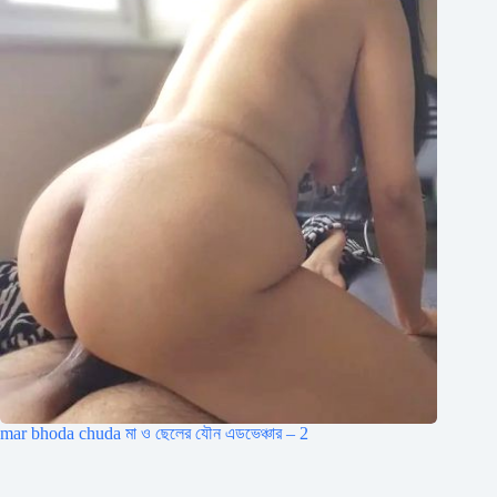
mar bhoda chuda মা ও ছেলের যৌন এডভেঞ্চার – 2