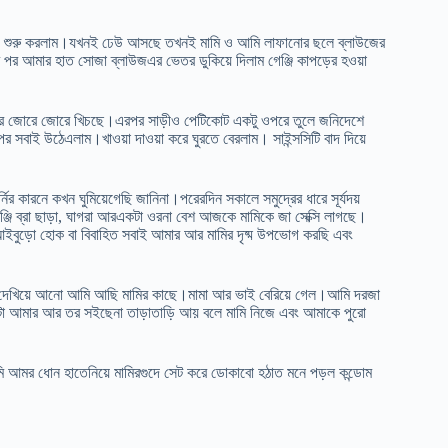
 শুরু করলাম।যখনই ঢেউ আসছে তখনই মামি ও আমি লাফানোর ছলে ব্লাউজের
পর আমার হাত সোজা ব্লাউজএর ভেতর ডুকিয়ে দিলাম গেঞ্জি কাপড়ের হওয়া
ুরে জোরে জোরে খিচছে।এরপর সাড়ীও পেটিকোট একটু ওপরে তুলে জনিদেশে
সবাই উঠেএলাম।খাওয়া দাওয়া করে ঘুরতে বেরলাম। সাইন্সসিটি বাদ দিয়ে
ির কারনে কখন ঘুমিয়েগেছি জানিনা।পরেরদিন সকালে সমুদ্রের ধারে সূর্যদয়
জি ব্রা ছাড়া, ঘাগরা আরএকটা ওরনা বেশ আজকে মামিকে জা সেক্সি লাগছে।
বুড়ো হোক বা বিবাহিত সবাই আমার আর মামির দৃষ্ম উপভোগ করছি এবং
সিটি দেখিয়ে আনো আমি আছি মামির কাছে।মামা আর ভাই বেরিয়ে গেল।আমি দরজা
টো আমার আর তর সইছেনা তাড়াতাড়ি আয় বলে মামি নিজে এবং আমাকে পুরো
ি আমর ধোন হাতেনিয়ে মামিরগুদে সেট করে ডোকাবো হঠাত মনে পড়ল কন্ডোম