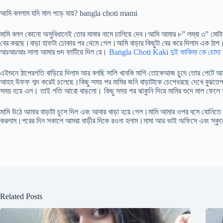
আমি বললাম যদি মাল পড়ে যায়? bangla choti mami
মামি বলল কোনো অসুবিধানেই তোর মামার নামে চালিয়ে দেব।আমি আমার ৮” লম্বা ৩” মোটা বা
বের করছে।বাড়া হাফটা ঢোকার পর থেমে গেল।আমি বাড়ার কিছুটা বের করে দিলাম এক ঠাপ। মা
আঃআঃআঃ সালা আমার গুদ ফাটিয়ে দিল রে।
Bangla Choti Kaki দুই কাকিমা কে চোদা
এইশুনে ঠাপেরগতি বাড়িয়ে দিলাম আর বলছি সালি খানকি মাগি তোকেআজ চুদে তোর পেটে আম
আহহ উফফ শব্দ করেই চলেছে।কিছু সময় পর মামির জনি বাড়াটাকে চেপেধরছে দেখে বুঝতেপা
সময় হয়ে এল। তাই গতি আরো বাড়লো। কিছু সময় পর ঝাকুনি দিয়ে মামির গুদে মাল ফেল
মামি উঠে আমার বাড়াটা চুসে দিল এবং আবার খাড়া হয়ে গেল।মামি আমার ওপর বসে যোনিতে ব
করলাম।পরের দিন সকালে আমরা বাড়ীর দিকে রওনা হলাম।মামা আর ভাই অফিসে এবং স্কু
Related Posts