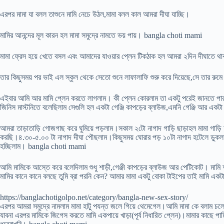
এরপর মামা যা বলল তাশুনে মামি নেচে উঠল,মামা বলল কাল আমরা দীঘা যাচ্ছি।
মামির আনন্দের মূল কারন হল মামা সমুদ্রে নামতে ভয় পায়। bangla choti mami
মামা ফ্রেস হয়ে খেতে বসল এবং আমাদের যাওয়ার প্লেন টিকঠাক হল আমরা ২দিন দীঘাতে থ
তার কিছুসময় পর ভাই এল স্কুল থেকে সেতো শুনে লাফালাফি শুরু করে দিয়েছে,সে তার 
এইবার আমি আর মামি প্লেন করতে লাগলাম। কী প্লেন কোরলাম তা একটু পরেই জানতে পারবে 
জিনিস মাস্টনিতে বলেছিলাম সেগুলি হল একটা গেঞ্জি কাপড়ের ব্লাউজ,এমনি গেঞ্জি আর একটা হা
আমরা তাড়াতাড়ি গোজগাছ করে ঘুমিয়ে পড়লাম।সকাল ২টো নাগাদ গাড়ি ছাড়াহল মামা গাড়ি 
করছি।৪.৩০-৫.০০ টা নাগাদ দীঘা পৌছলাম।কিছুসময় ঘোরার পড় ১০টা নাগাদ হটেলে ডুকলা
হচ্ছিলাম। bangla choti mami
আমি মামিকে আস্তে করে বলেদিলাম শুধু শাড়ী,গেঞ্জী কাপড়ের ব্লাউজ আর পেটিকোট। মামি
মামির কানে কানে বলছে তুমি ব্রা পরনি কেন? আমার মামা একটু বোকা টাইপের তাই মামি এক
https://banglachotigolpo.net/category/bangla-new-sex-story/
এরপর আমরা সমুদ্রে নামলাম মামা হাটু পযন্ত জলে গিয়ে থেমেগেল।আমি মামা কে বলাম চল
যাবনা এরপর মামিকে জিগেস করতে মামি একপায়ে খাড়া(পূর্ব নিধারিত প্লেন)।মামার কাছে পার