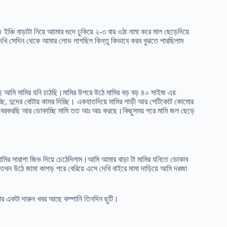
 ইঞ্চি বাড়াটা নিয়ে আামার গুদে ঢুকিয়ে ২-৩ বার ওঠা নামা করে মাল ছেড়েদিয়ে
খি সেদিন থেকে আমার লোভ লাগছিল কিন্তু কিভাবে করব বুঝতে পারছিলাম
 আমি মামির যনি চাঠছি।মামির উপরে উঠে মামির বড় বড় ৪০ সাইজ এর
খাচ্ছি, দুদের বোটায় কামর দিচ্ছি। একহাতদিয়ে মামির শাড়ী আর পেটিকোট কোমোর
তো বেরকরছি আর ডোকাচ্ছি মামি তত আঃ আঃ করছে।কিছুসময় পরে মামি জল ছেড়ে
মির সারাগা জিভ দিয়ে চেঠেদিলাম।আমি আমার বাড়া টা মামির যনিতে ডোকাব
ন উঠে জামা কাপড় পরে বেরিয়ে এসে দেখি বাইরে মামা দাড়িয়ে আমি দরজা
র একটা দারুন খবর আছে কম্পানি তিনদিন ছুটি।