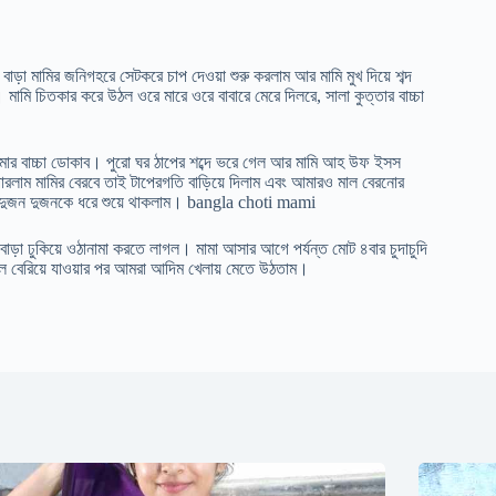
ড়া মামির জনিগহরে সেটকরে চাপ দেওয়া শুরু করলাম আর মামি মুখ দিয়ে শব্দ
মি চিতকার করে উঠল ওরে মারে ওরে বাবারে মেরে দিলরে, সালা কুত্তার বাচ্চা
ার বাচ্চা ডোকাব। পুরো ঘর ঠাপের শব্দে ভরে গেল আর মামি আহ উফ ইসস
রলাম মামির বেরবে তাই টাপেরগতি বাড়িয়ে দিলাম এবং আমারও মাল বেরনোর
ে দুজন দুজনকে ধরে শুয়ে থাকলাম। bangla choti mami
াড়া ঢুকিয়ে ওঠানামা করতে লাগল। মামা আসার আগে পর্যন্ত মোট ৪বার চুদাচুদি
লে বেরিয়ে যাওয়ার পর আমরা আদিম খেলায় মেতে উঠতাম।