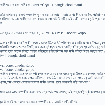
আমি শুনে অবাক, মামির কথা মতো পেন্ট খুলাম। bangla choti mami
মামি আমার বাড়া দেখে বলছে কি সুন্দোর বাড়া রে তোর। তোর মামার টা এর অর্ধেক, প্রতিদিন ৪
কেলিয়েপড়ে আর আমি সারা রাত কামের জালায় ছটপট করি।তাই যেদিন তোর বাড়াটা প্রথম দে
না।
এত সুন্দর রসগোল্লার মত পাছা না চুদলে পাপ হবে Pasa Chodar Golpo
এরপর মামি আর আমি আদিম খেলায় মেতে উঠলাম 69 পজিসান হয়ে মামি আমার ৮”বাড়া চুষছে
মাইগুলি জোরে জোরেো টিপছি আর বাড়া দুটোদুদের মাঝে ঘসছি,মামির মুখে মুখ লাগিয়ে চুমু 
পযন্ত তুলে হাতের তিনটে আঙ্গুল যনিদেষে ডুকিয়েদিলাম আর মামি ককিয়ে উঠল আঙ্গুল য
দিল। bangla choti mami
vai boner chudar golpo
vai boner chudar golpo
আমি ভালোকরে চেঠে সব রস পরিষ্কার করলাম।এর পর দুজন পুরো উলঙ্গ হয়ে গেলাম, আমি মা
বলে সেট করেছি ডোকাব হঠাত কলিংবেল বজে উঠল আমরা তখন চরম পযায়ে।আমি আর মামি তখ
খুলাম,মামা ভেতরে ডোকার সঙ্গেসঙ্গ মামির প্রশ্ন এতো তারাতারি বাড়ি চলেএলে?
মামা বলল আজ কম্পানির একটা বড়ো প্রোজেক্ট শেষ হয়েছে তাই তাড়াতাড়ি ছুটি হয়েগেল।আ
(মামি কথাটা শুনে মনে মনে মামার কম্পানি কে দু চারটে গালদিয়েদিল)