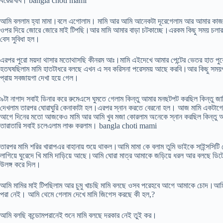
ধরেরাখবি। bangla choti mami
আমি বললাম হ্যা মামা।বলে এগোলাম। মামি আর আমি আনেকটা দূরেগেলাম আর আমার কাজ
ওপর দিয়ে জোরে জোরে মাই টিপছি।আর মামি আমার বাড়া চটকাচ্ছে।এরকম কিছু সময় চলার 
বেস সুবিধা হল।
এরপর পুরো ময়দা থাসার মতোথাসছি কীনরম আঃ।মামি এইদেখে আমার পেন্টের ভেতর হাত প
হতঘষছিলাম মামি হাতটাধরে বলছে এখন এ সব করিসনা পরেসময় আছে করবি।আর কিছু সময়পর 
প্রায় সবজায়গা দেখা হয়ে গেল।
৯টা নাগাদ সবাই ডিনার করে রুমেএসে ঘুমতে গেলাম কিন্তু আমার মনছটপট করছিল কিন্তু জার্ন
দেখলাম তারপর ঘোরাঘুরি কেনাকাটা হল।এরপর স্নান করতে বেরনো হল। আজ মামি একটাগেঞ্
আগে দিনের মতো আজকেও মামি আর আমি খুব মজা কোরলাম অনেকে স্নান করছিল কিন্তু আই
তারাতারি সবাই চলেএলাম লাঞ্চ করলাম। bangla choti mami
তারপর মামি শরির খারাপএর বাহানায় শুয়ে থাকল।আমি মামা কে বলাম তুমি ভাইকে সাইন্স
লাগিয়ে ঘুরেদে খি মামি দাড়িয়ে আছে।আমি ঘোরা মাত্র আমাকে জড়িয়ে ধরল আর বলছে ডি
উলঙ্গ করে দিল।
আমি মামির মাই টিপছিলাম আর চুমু খাচছি মামি বলছে ওসব পরেহবে আগে আমাকে চোদ।আম
পরা নেই। আমি থেমে গেলাম দেখে মামি জিগেস করছে কী হল,?
আমি বলছি কন্ডোমপরানেই শুনে মামি বলছে দরকার নেই তুই কর।