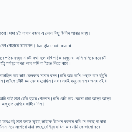
াকবো।মামা ৪টা নাগাদ বাজার এ বেরল কিছু জিনিস আনার জন্য।
রুমে বেগ গোছাতে চলেগেল। bangla choti mami
পাঠক বন্ধুরা,একটা কথা বলে রাখি পাঠক বন্ধুদের, আমি মামিকে কয়েকটা
ঁঠু পর্যন্ত ঘাগরা আার মামি যা ইচ্ছে নিতে পারে।
চালাছিল আর ভাই জেদকরে সামনে বসল।মামি আর আমি পেছনে বসে দুষ্টুমি
ম।হটেলে ১টাই রুম নেওয়াহয়েছিল।এবার সবাই সমুদ্রে নামার জন্য তইরি
 আমি ভাই মামা রেডি হয়য়ে গেললাম।মামি রেডি হয়ে বেরতে মামা আস্ত আস্ত
টা অজুহাত দেখিয়ে কাটিয়ে দিল।
ো আরএকটু মামা বলছে তুইযা,ভাইকে জিগেস করলাম যাবি সে বলছে না দাদা
্মিসান নিয়ে এগোবো মামা বলছে,বেশিদূর যাবিনা আর মামি কে ভালো করে