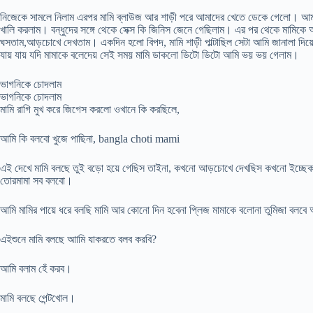
নিজেকে সামলে নিলাম এরপর মামি ব্লাউজ আর শাড়ী পরে আমাদের খেতে ডেকে গেলো। আমার 
খালি করলাম। বন্ধুদের সঙ্গে থেকে সেক্স কি জিনিস জেনে গেছিলাম। এর পর থেকে মামিকে
ঘসতাম,আড়চোখে দেখতাম। একদিন হলো বিপদ, মামি শাড়ী পাল্টাছিল সেটা আমি জানালা দিয়ে
যায় যায় যদি মামাকে বলেদেয় সেই সময় মামি ডাকলো ডিটো ডিটো আমি ভয় ভয় গেলাম।
ভাগনিকে চোদলাম
ভাগনিকে চোদলাম
মামি রাগি মুখ করে জিগেস করলো ওখানে কি করছিলে,
আমি কি বলবো খুজে পাছিনা, bangla choti mami
এই দেখে মামি বলছে তুই বড়ো হয়ে গেছিস তাইনা, কখনো আড়চোখে দেখছিস কখনো ইচ্ছ
তোরমামা সব বলবো।
আমি মামির পায়ে ধরে বলছি মামি আর কোনো দিন হবেনা প্লিজ মামাকে বলোনা তুমিজা বলব
এইশুনে মামি বলছে আামি যাকরতে বলব করবি?
আমি বলাম হেঁ করব।
মামি বলছে পেন্টখোল।