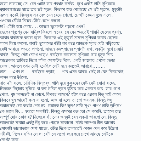
মতো লাফাচ্ছে সে. যেন ওটাই তার প্রধান কর্তব্য. মুখে একটা হাসি সুপ্রিয়ার.
ব্ল্যাকমেলারের হাতে তার দুই স্তন. কিভাবে হাত বোলাচ্ছে সে ওই স্তনে. মুহূর্তটা
কল্পনা করেই নিঃস্বাস এর বেগ যেন বেড়ে গেলো, চোখটা কেমন বুজে এলো,
ওপরের ঠোঁটটা নিচের ঠোঁটে চেপে বসলো.
মা? এইটা হয়ে গেছে…. তাহলে ভূগোলটা পড়বো এখন?
ছেলের প্রশ্নে যেন সম্বিৎ ফিরলো মায়ের. সে যেন শুনতেই পায়নি ছেলের প্রশ্ন.
আবার বাবাইকে বলতে হলো. নিজেকে ওই মুহূর্তে সামলে সুপ্রিয়া আবার ছেলের
পাশে গিয়ে বসলো. বাবাই ভূগোলের বইটা বার করে আজকে স্যার যেটা পড়িয়েছে
সেটা আবারো পড়তে লাগলো. সামনে কমপ্লানের গ্লাসটা রাখা. একটুও মুখে দেয়নি
বাবাই. কিন্তু সেটা চোখে পড়েও বাবাইকে বকলোনা সুপ্রিয়া. চায় চুমুক দিয়ে
আরেকবার তাকিয়ে নিলো ফাঁকা সোফাটার দিকে. একটা জায়গায় এখনো ভেজা
ভেজা. আসলে তখন যেটা হয়েছিল সেটা মনে করতেই আবারো……..
নানা… এখন না…. বাবাইকে পড়াই…. পরে এসব আবার. সেই মা যেন নিজেকেই
শাসন করে উঠলো.
রাত ২টা বাজে. চারিদিক নিস্তব্ধ. খালি দূরে কুকুরদের ঘেউ ঘেউ সোনা যাচ্ছে.
তিনজন বিছানায় ঘুমিয়ে. বা বলা উচিত দুজন ঘুমিয়ে আর একজন শুয়ে. তার চোখ
খোলা. ঘুম আসছেই না চোখে. কিকরে আসবে? হটাৎ করে এরকম কিছু ঘটে গেলে
কিকরে ঘুম আসে? কাল যা হলো, আজ যা হলো তা তো ভয়ানক. কিন্তু শুধু
ভয়ানকেই তো কথাটা শেষ নয়. ভয়ানক কি? ভুল? নাকি সুখ? পাপ? নাকি তৃপ্তি?
কে জানে কি… হয়তো সবকটাই. কিন্তু এসবের শুরু তো সে করেনি. তাহলে তার
সম্পূর্ণ দোষ কোথায়? নিজেকে বাঁচানোর জন্যই যেন একথা ভাবলো সে. কিন্তু
তারপরেই মাথাটা একটু উঁচু করে পেছনে তাকালো. নাইট লাম্পের নীল আলোয়
সোফাটা ভালোভাবে দেখা যাচ্ছে. ওটার দিকে তাকাতেই কেমন যেন করে উঠলো
শরীরটা. নিজের বাড়ির সোফা যেটা সে এতো বছর ধরে দেখে আসছে সেটাকে
দেখেই আজ…..