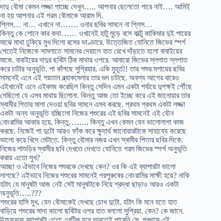
দাদু বৌমা কেমন লজ্জা পাচ্ছে দেখুন….. আপনার ছেলেতো পারে নাই…. আমিই
না হয় আপনার এই গরম বৌমাকে আরাম দি.
প্লিস… না… এখানে না……. ওনার ছবির সামনে না প্লিস…
কিন্তু কে শোনে কার কথা…… ওখানেই হাটু মুড়ে বসে কাল্টু কাকিমার দুই পায়ের
মাঝে মাথা ঢুকিয়ে মুখ দিলো রসের ভাণ্ডারে. উত্তেজিত যোনিতে জিভের স্পর্শ
পেতেই নিজেকে সামলাতে সামনের দেয়ালে হাত রেখে দাঁড়াতে হলো বাবাইয়ের
মাকে. বাবাইয়ের দাদুর ছবিটা ঠিক মাথার ওপরে. আবারো জিভের স্লপাত স্লপাত
করে চাটার অনুভূতি. পা কাঁপছে সুপ্রিয়ার. একি মুহূর্ত!! তার শশুর মশায়ের ছবির
সামনেই এনে এই শয়তান ব্ল্যাকমেলার তার গুদ চাটছে. অবশ্য আগের বারেও
এইখানেই এনে এইকাজ করেছিল কিন্তু সেদিন এমন একটা পর্যায়ে দুপক্ষই পৌঁছে
গেছিলো যে এসব মাথায় ছিলোনা. কিন্তু আজ তো ইচ্ছে করে এই জানোয়ার তার
স্বামীর পিতার মালা দেওয়া ছবির সামনে এসব করছে. প্রথম প্রথম একটা লজ্জা
একটা অন্য অনুভূতি হচ্ছিলো নিজের শশুরের এই ছবির সামনেই এই যৌন
নোংরামির আকার হয়ে. কিন্তু…….. কিন্তু এখন কেমন যেন ভালোলাগা কাজ
করছে. নিজেই পা দুটো আরও ফাঁক করে ক্ষুদার্থ জানোয়ারটাকে সাহায্যে করেছে
ভালো করে খিদে মেটাতে. কিন্তু বৌমার নজর এখন স্বামীর পিতার ছবির দিকে.
নিজের শাশুড়ির স্বামীর ছবি দেখতে দেখতে যোনিতে গরম জিভের স্পর্শ অনুভূতি
করায় এতো সুখ?
আচ্ছা ও ঐভাবে নিজের শশুরকে দেখছে কেন? ওর কি এই ব্যাপারটা ভালো
লাগছে? এইভাবে নিজের শশুরের সামনেই পরপুরুষের নোংরামির সাক্ষী হয়ে? নাকি
হটাৎ যে মানুষটা আজ নেই সেই মানুষটাকে নিয়ে শ্রদ্ধা ছাড়াও আরও একটা
অনুভূতি…..???
শশুরের হাসি মুখ. যেন বৌমাকেই দেখছে চোখ দুটো. হটাৎ কি মনে হতে হাত
বাড়িয়ে শশুরের সাদা কালো ছবিটার ওপর হাত বললো সুপ্রিয়া. কেন? কে জানে.
উফফফফ ব্যাপারটা এতো এরটিক হবে ভাবতেই পারেনি সে. প্রথমে এই