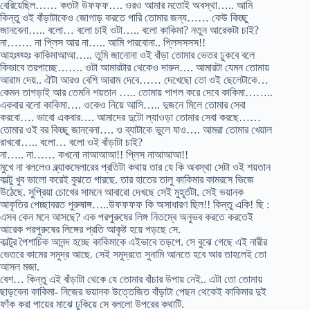
বেরিয়েছিল…… কতটা উফফফ…. ওরও আমার মতোই অবস্থা….. আমি
কিন্তু ওই বাঁড়াটাকেও জোগাড় করতে পারি তোমার জন্য…… কেউ কিচ্ছু
জানবেনা….. বলো… বলো চাই ওটা….. বলো কাকিমা? নতুন আরেকটা চাই?
না……. না প্লিস আর না….. আমি পারবোনা.. প্লিসসসস!!
আহঃহ্হ্হঃ কাকিমাআআ….. তুমি জানোনা ওই বাঁড়া তোমার ভেতর ঢুকবে বলে
কিভাবে তরপাচ্ছে……. ওটা আমারটার থেকেও দারুন…. আমারটা যেমন তোমায়
আরাম দেয়.. ঐটা আরও বেশি আরাম দেবে…… দেখেছো তো ওই ছেলেটাকে…
কেমন তাগড়াই আর তেমনি শয়তান ….. তোমায় পাগল করে দেবে কাকিমা……..
একবার বলো কাকিমা…. ওকেও নিয়ে আসি….. দুজনে মিলে তোমার সেবা
করবো…. ভাবো একবার…. আমাদের দুটো ল্যাওড়া তোমার সেবা করছে……
তোমার ওই বর কিচ্ছু জানবেনা…. ও ব্যাটাকে ভুলে যাও…. আমরা তোমার খেয়াল
রাখবো….. বলো… বলো ওই বাঁড়াটা চাই?
না….. না…… কখনো নাআআআ!! প্লিস নাআআআ!!
মুখে না বললেও ব্ল্যাকমেলারের প্রতিটা কথায় তার যে কি অবস্থা সেটা ওই শয়তান
কাল্টু খুব ভালো করেই বুঝতে পারছে. তার হাতের তালু কাকিমার কামরসে ভিজে
উঠেছে. সুপ্রিয়া চোখের সামনে আবারো দেখছে সেই মুহূর্তটা. সেই ভয়ানক
আকৃতির পেচ্ছাবরত পুরুষাঙ্গ…..উফফফফ কি অসাধারণ ছিল!! কিন্তু একি! ছি :
এসব কেন মনে আসছে? এক পরপুরুষের লিঙ্গ নিতম্বে অনুভব করতে করতেই
আরেক পরপুরুষের লিঙ্গের প্রতি আকৃষ্ট হয়ে পড়ছে সে.
কাল্টুর পৈশাচিক আনন্দ হচ্ছে কাকিমাকে এইভাবে তড়পে. সে বুঝে গেছে এই নারীর
ভেতরে কামের সমুদ্র আছে. সেই সমুদ্রতে সুনামি আনতে হবে আর তাহলেই তো
আসল মজা.
বেশ… কিন্তু এই বাঁড়াটা থেকে যে তোমার বাঁচার উপায় নেই.. এটা তো তোমায়
ছাড়বেনা কাকিমা- নিজের ভয়ানক উত্তেজিত বাঁড়াটা পেছন থেকেই কাকিমার দুই
ফাঁক করা পায়ের মাঝে ঢুকিয়ে সে বললো উপরের কথাটি.