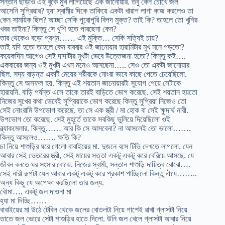
সন্তান ছাড়াও এই বুকে মুখ লাগিয়েছে এক জানোয়ার. তবু কেন চোখে জল
আসেনি সুপ্রিয়ার? হ্যা স্বামীর দিকে তাকিয়ে একটা খারাপ লাগা কাজ করলেও তা
কেন সাময়িক ছিল? আচ্ছা সেকি পুরোপুরি বিপদ মুক্ত? তাই কি? তাহলে তো খুশির
খবর তাইনা? কিন্তু সে খুশি হতে পারছেনা কেন?
তার থেকেও বড়ো প্রশ্ন…… এই মুক্তি… সেকি সত্যিই চায়?
তাই যদি হতো তাহলে কেন বারবার ওই জানোয়ার হারামিটার মুখ মনে পড়তো?
কয়েকদিন আগেও সেই দাদাটার মুখটা ভেবে উত্তেজনা হতো? কিন্তু কই….
একবারের জন্য ওই মুখটা এখন মনেও আসছেনা….. সেও তো একটা জানোয়ার
ছিল. সদ্য বাড়ন্ত একটি মেয়ের শরীরকে নোংরা ভাবে কাছে পেতে চেয়েছিলো.
কিন্তু সে অসফল হয়. কিন্তু এই শয়তান জানোয়ারটা সুযোগ পেয়ে সেটাকে
হারায়নি. বাড়ি পর্যন্ত এসে তাকে তারই বাড়িতে ভোগ করেছে. সেই শয়তান হয়তো
নিজের সুখের কথা ভেবেই সুপ্রিয়াকে ভোগ করেছে কিন্তু সুপ্রিয়া নিজেও তো
সেই নোংরামি উপভোগ করেছে. তা সে এক স্ত্রী / মা হোক বা সেই ক্ষুদার্থ নারী.
উপভোগ তো করেছে. সেই মুহূর্তে তাকে সবকিছু ভুলিয়ে দিয়েছিলো ওই
ব্ল্যাকমেলার. কিন্তু…… আর কি সে আসবেনা? না আসলেই তো ভালো…….
কিন্তু আসলেও……. ক্ষতি কি?
চা নিয়ে শাশুড়ির ঘরে গেলো বাবাইয়ের মা. দুজনে বসে টিভি দেখতে লাগলো. যেন
আবার সেই ভেতরের স্ত্রী, সেই মায়ের সত্তা একটু একটু করে বেরিয়ে আসছে. যে
জীবন বলতে ঘর সংসার বোঝে. নিজের স্বামী, সন্তান শাশুড়ি দায়িত্ব বোঝে….
সেই নারী রূপটা যেন আবার একটু একটু করে প্রকাশ পাচ্ছিলো কিন্তু ঐযে……..
অন্য কিছু যে অপেক্ষা করছিলো তার জন্য.
বৌমা…. একটু জল দাওনা মা
হ্যা মা দিচ্ছি……
বাবাইয়ের মা উঠে টেবিল থেকে জলের বোতলটা নিয়ে পাশেই রাখা গ্লাসটা নিয়ে
তাতে জল ভোরে সেটা শাশুড়ির হাতে দিলো. উনি জল খেলে গ্লাসটা আবার নিয়ে