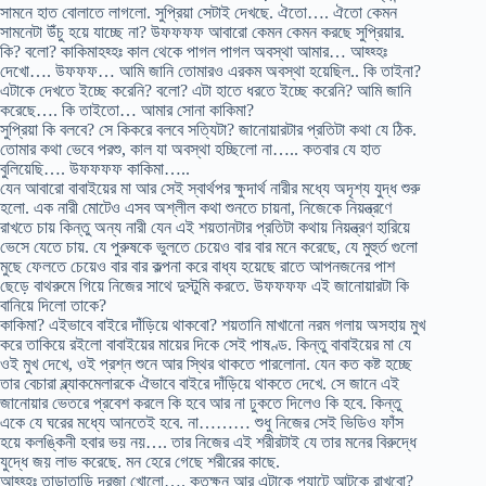
সামনে হাত বোলাতে লাগলো. সুপ্রিয়া সেটাই দেখছে. ঐতো…. ঐতো কেমন
সামনেটা উঁচু হয়ে যাচ্ছে না? উফফফফ আবারো কেমন কেমন করছে সুপ্রিয়ার.
কি? বলো? কাকিমাহহ্হঃ কাল থেকে পাগল পাগল অবস্থা আমার… আহ্হ্হঃ
দেখো…. উফফফ… আমি জানি তোমারও এরকম অবস্থা হয়েছিল.. কি তাইনা?
এটাকে দেখতে ইচ্ছে করেনি? বলো? এটা হাতে ধরতে ইচ্ছে করেনি? আমি জানি
করেছে…. কি তাইতো… আমার সোনা কাকিমা?
সুপ্রিয়া কি বলবে? সে কিকরে বলবে সত্যিটা? জানোয়ারটার প্রতিটা কথা যে ঠিক.
তোমার কথা ভেবে পরশু, কাল যা অবস্থা হচ্ছিলো না….. কতবার যে হাত
বুলিয়েছি…. উফফফফ কাকিমা…..
যেন আবারো বাবাইয়ের মা আর সেই স্বার্থপর ক্ষুদার্থ নারীর মধ্যে অদৃশ্য যুদ্ধ শুরু
হলো. এক নারী মোটেও এসব অশ্লীল কথা শুনতে চায়না, নিজেকে নিয়ন্ত্রণে
রাখতে চায় কিন্তু অন্য নারী যেন এই শয়তানটার প্রতিটা কথায় নিয়ন্ত্রণ হারিয়ে
ভেসে যেতে চায়. যে পুরুষকে ভুলতে চেয়েও বার বার মনে করেছে, যে মুহুর্ত গুলো
মুছে ফেলতে চেয়েও বার বার কল্পনা করে বাধ্য হয়েছে রাতে আপনজনের পাশ
ছেড়ে বাথরুমে গিয়ে নিজের সাথে দুস্টুমি করতে. উফফফফ এই জানোয়ারটা কি
বানিয়ে দিলো তাকে?
কাকিমা? এইভাবে বাইরে দাঁড়িয়ে থাকবো? শয়তানি মাখানো নরম গলায় অসহায় মুখ
করে তাকিয়ে রইলো বাবাইয়ের মায়ের দিকে সেই পাষণ্ড. কিন্তু বাবাইয়ের মা যে
ওই মুখ দেখে, ওই প্রশ্ন শুনে আর স্থির থাকতে পারলোনা. যেন কত কষ্ট হচ্ছে
তার বেচারা ব্ল্যাকমেলারকে ঐভাবে বাইরে দাঁড়িয়ে থাকতে দেখে. সে জানে এই
জানোয়ার ভেতরে প্রবেশ করলে কি হবে আর না ঢুকতে দিলেও কি হবে. কিন্তু
একে যে ঘরের মধ্যে আনতেই হবে. না……… শুধু নিজের সেই ভিডিও ফাঁস
হয়ে কলঙ্কিনী হবার ভয় নয়…. তার নিজের এই শরীরটাই যে তার মনের বিরুদ্ধে
যুদ্ধে জয় লাভ করেছে. মন হেরে গেছে শরীরের কাছে.
আহ্হ্হঃ তাড়াতাড়ি দরজা খোলো…. কতক্ষন আর এটাকে প্যান্টে আটকে রাখবো?