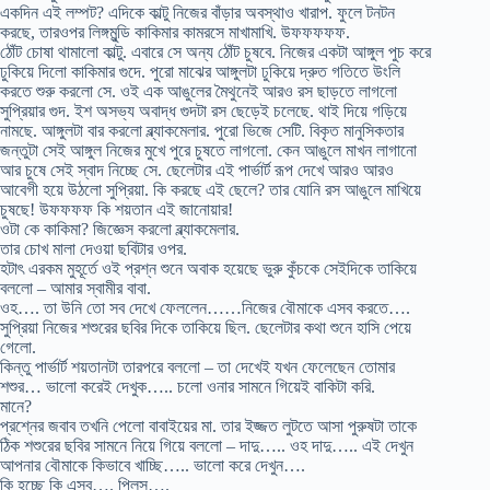
একদিন এই লম্পট? এদিকে কাল্টু নিজের বাঁড়ার অবস্থাও খারাপ. ফুলে টনটন
করছে, তারওপর লিঙ্গমুন্ডি কাকিমার কামরসে মাখামাখি. উফফফফফ.
ঠোঁট চোষা থামালো কাল্টু. এবারে সে অন্য ঠোঁট চুষবে. নিজের একটা আঙ্গুল পুচ করে
ঢুকিয়ে দিলো কাকিমার গুদে. পুরো মাঝের আঙ্গুলটা ঢুকিয়ে দ্রুত গতিতে উংলি
করতে শুরু করলো সে. ওই এক আঙুলের মৈথুনেই আরও রস ছাড়তে লাগলো
সুপ্রিয়ার গুদ. ইশ অসভ্য অবাদ্ধ গুদটা রস ছেড়েই চলেছে. থাই দিয়ে গড়িয়ে
নামছে. আঙ্গুলটা বার করলো ব্ল্যাকমেলার. পুরো ভিজে সেটি. বিকৃত মানুসিকতার
জন্তুটা সেই আঙ্গুল নিজের মুখে পুরে চুষতে লাগলো. কেন আঙুলে মাখন লাগানো
আর চুষে সেই স্বাদ নিচ্ছে সে. ছেলেটার এই পার্ভার্ট রূপ দেখে আরও আরও
আবেগী হয়ে উঠলো সুপ্রিয়া. কি করছে এই ছেলে? তার যোনি রস আঙুলে মাখিয়ে
চুষছে! উফফফফ কি শয়তান এই জানোয়ার!
ওটা কে কাকিমা? জিজ্ঞেস করলো ব্ল্যাকমেলার.
তার চোখ মালা দেওয়া ছবিটার ওপর.
হটাৎ এরকম মুহূর্তে ওই প্রশ্ন শুনে অবাক হয়েছে ভুরু কুঁচকে সেইদিকে তাকিয়ে
বললো – আমার স্বামীর বাবা.
ওহ…. তা উনি তো সব দেখে ফেললেন……নিজের বৌমাকে এসব করতে….
সুপ্রিয়া নিজের শশুরের ছবির দিকে তাকিয়ে ছিল. ছেলেটার কথা শুনে হাসি পেয়ে
গেলো.
কিন্তু পার্ভার্ট শয়তানটা তারপরে বললো – তা দেখেই যখন ফেলেছেন তোমার
শশুর… ভালো করেই দেখুক….. চলো ওনার সামনে গিয়েই বাকিটা করি.
মানে?
প্রশ্নের জবাব তখনি পেলো বাবাইয়ের মা. তার ইজ্জত লুটতে আসা পুরুষটা তাকে
ঠিক শশুরের ছবির সামনে নিয়ে গিয়ে বললো – দাদু….. ওহ দাদু….. এই দেখুন
আপনার বৌমাকে কিভাবে খাচ্ছি….. ভালো করে দেখুন….
কি হচ্ছে কি এসব…. প্লিস….