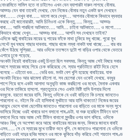
নোংরামিতে সামিল হতে না চাইলেও এখন যেন ব্যাপারটা দারুন লাগছে বৌমার.
আহ্হ্হঃ যেন বাবা তাকেই দেখছে. যেন নিজের বৌমার নতুন একটা রূপ দেখছেন
বাবা…… দেখুন বাবা….. ভালো করে দেখুন… আপনার বৌমাকে কিভাবে ব্যবহার
করছে এই জানোয়ারটা. আমি চিনিওনা একে কিন্তু….. কিন্তু…. আহ্হ্হঃ
বাবা…. আমি পারছিনা আটকাতে…. আমি… চাইনা আটকাতে…. ও মাগো…..
কিভাবে খাচ্ছে দেখুন….. আহ্হ্হঃ বাবা….. আপনি সব দেখছেন তাইনা?
এদিকে কাল্টু বাবাইয়ের মায়ের দু পায়ের ফাঁকে মাথা ঢুকিয়ে মধু খাচ্ছে. পুরো মুখ
লেপ্টে মুখ ঘষছে পাছার দাবনায়. পাছার খাজে লম্বা নাকটা ঘষা খাচ্ছে….. বার বার
কেঁপে উঠছে সুপ্রিয়া… আর ওদিকে ততক্ষনে দুটো পা বাড়ির ওপার থেকে ভেতরে
এপারে ঢুকে পড়েছে.
অংকটা নিয়েই বাবাইয়ের একটু চিন্তা ছিল সবসময়. কিন্তু আজ সেই বিষয়ে সবার
আগে স্যারের কাছে গিয়ে চেক করিয়েছে সে. স্যার প্রতিটাতে রাইট দিয়ে হেসে
বলেছে – এইতো গুড…. ভেরি গুড. মনটা বেশ খুশি হয়েছে বাবাইয়ের. যাক
অংকটা নিয়েও আর ঝামেলা রইলো না. সব ছেলেরা যেন ওকেই দেখছে. বন্ধুর
পাশে গিয়ে বসে একটা আলাদা অনুভূতি কাজ করছিলো ওর মধ্যে. মৈনাক একবার
ওর দিকে তাকিয়ে হাসলো. প্রত্তুতরে সেও একটা মিষ্টি হাসি উপহার দিলো
বন্ধুকে. হয়তো জয়ের হাসি. কিন্তু ওদিকে যে ওরই বাড়িতে কি চলছে জানতেও
পারলোনা ও. নইলে কি এই হাসিমাখা মুখটাতে আর হাসি থাকতো? নিজের জয়ের
আনন্দে ভেসে থাকা ছেলেটার জানতেও পারলোনা ওর বাড়িতে ওর মাকে অন্য সুখে
ভাসিয়ে দিচ্ছে ওরই খাবারে ভাগ বসানো পাষণ্ডটা. যা শুরু হয়েছিল টিফিনে ভাগ
বসানো দিয়ে আর আজ সেই টিফিন বানানো সুন্দরীর ওপর ভাগ বসিয়ে. ওদিকে
আরও কিছু যে অপেক্ষা করে আছে বাবাইয়ের মায়ের জন্য. কিকরে জানবে বাবাই
এসব….. সে যে স্যারের মুখে তারীফ শুনে খুশি. সে জানতেও পারলোনা যে ওদিকে
বাড়িতে ওরই দাদুর ছবির সামনে ওর মাকে ঝুকিয়ে দাঁড় করিয়ে সেই শয়তান পাষণ্ড
ওর মায়ের মধুভান্ডার পান করে চলেছে.