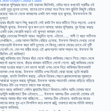
Choti Golpo Chuda Chudi
আবারো সুপ্রিয়ার হাতে সেই ভয়ানক জিনিসটা, যেটার সাথে কখনোই স্বামীর ওই
ছোট্ট নুনুর তুলনা চলেনা. হাতের চাপে চামড়া সরে গিয়ে লাল মুন্ডিটা কিছুটা বেরিয়ে
রয়েছে আর তা থেকে কামরসের একটা নাল লম্বা হয়ে ঝুলছে. উফফফফফ কি
দৃশ্য!!
দুবার বাঁড়াটা আগে পিছু করতেই সেই রসটা টপ করে মাটিতে গিয়ে পড়লো. এখনো
কিছুটা ঝুলছে. উফফফ মুখে জল চলে আসছে আবার সুপ্রিয়ার. খুব ইচ্ছে করছে
একটা চরম নোংরামি করতে ওই ঝুলন্ত কামরস দেখে.
কাল্টুর ভেতরের পিশাচটা আরও আনন্দিত হলো. এইতো….. শালী !! বহুত সতীপনা
দেখাচ্ছিল…এবার আসল জিনিস বেরিয়ে এসেছে. উফফফ কিভাবে দেখছে দেখো
ল্যাওড়াটা উফফফ বহুত মাগি চুদেছে সে কিন্তু কোনো মেয়ের চোখে এই দৃষ্টি
দেখেনি সে. যেন সব নারীর মধ্যে এই এক্সপ্রেশন আসা সম্ভব নয়. উফফফ কি
জিনিস এই কাকিমা!!
কাল্টু কাকিমার হাত নিজের বাঁড়া থেকে সরিয়ে কাকিমার পেছনে গিয়ে পেছন থেকে
জাপ্টে ধরলো তাকে. বাঁড়ার কামরস নাইটিতে লেপ্টে গেলো. কাল্টু কাকিমার থেকে
লম্বা হওয়ার কারণে বেশ ভালো করেই ওপর থেকে নিচে কাকিমার ক্লিভেজটা
হালকা দেখা যাচ্ছে. উফফফ নাইটির ওপর দিয়েই বোঝা যাচ্ছে দুটো মাঝারি
তরমুজ. হাতটা নিসফিস করছে. এদিকে নিজের পেছনে ব্ল্যাকমেলারের পুরুষত্ব
আবারো অনুভব করছে সুপ্রিয়া. উফফফ আবার শয়তানটা কোমর নাড়িয়ে নাড়িয়ে
নিজের ঐটা ওর পশ্চাতে ঘষতে শুরু করেছে.
মনে আছে কাকিমা? সেদিন ফ্ল্যাটের নিচে? কিভাবে সেদিন আমি তোমার সাথে
দুস্টুমি করছিলাম? ঠিক এইভাবে….. উফফফ আহ্হ্হঃ ঠিক এভাবেই তোমার এই
পাছায় আমার বাঁড়া ঘষা খাচ্ছিলো…. আহ্হ্হঃ ঠিক এইভাবে- বাবাইয়ের মায়ের
কানের কাছে মুখ এনে ফিসফিস করে বললো কাল্টু. তারপরে কানের লতিটা কামড়ে
ধরলো কাকিমার.