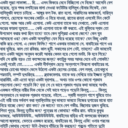
একটা লুচ্চা লাফাঙ্গা… ছি… এসব কিকরে মেনে নিচ্ছিলো সে নিজে? আসেনি বেশ
হয়েছে. দূরে শশুর মশাইয়ের মালা দেওয়া ফটোটার হাসিমুখ বৌমার দিকেই. যেন
হাসিমুখটা বলতে চাইছে – আঙ্গুর ফল টক. রাত হলো. সারাদিনের কাজকর্মে, দায়িত্ব
পালনে, ছেলেকে অংকের কোচিং এ নিয়ে যাওয়া, রাতের রান্না এসবেই দিন কেটে
গেলো. আজ আর কেউ এলোনা. কেউ এলোনা তাকে ভয় দেখাতে, কেউ এলোনা
ভয়ের ফায়দা তুলতে….. কেউ এলোনা তাকে নষ্ট করতে. এই মুক্তির স্বাদ তো
উপভোগ করার কথা ছিল তবে? তবে কেন সুপ্রিয়া এখনো জেগে? কেন ঘুম
আসছেনা ওর? কেন একটা অস্বস্তি যেন ঘিরে ধরেছে তাকে? যেন কিছু একটা
বাকি রয়ে গেলো. এ কেমন ফিলিং? পাশে একবার তাকালো সে. বাবাইয়ের পাশে ওর
বাবা ঘুমিয়ে. কাল তো রবিবার. কাল ছুটি. সকালের চাপ নেই. তাহলে? এটা ভাবতেই
মনে একটা আনন্দ অনুভব করেই আবার কেমন হয়ে গেলো মনটা. কি হবে গিয়ে?
যদি সে রাজি হয়ও তো কতক্ষনের জন্য? কতটুকু সময় আদর দেবে ওই লোকটা?
একটু পরেই তো…….. একটা দীর্ঘশ্বাস ছেড়ে অন্যপাশে ফিরলো বাবাইয়ের মা.
আবার চোখের সামনে ভেসে উঠলো একটা ছেলের চেহারা. বেশ লম্বা, চোখেমুখে
শয়তানি, লম্পট দুশ্চরিত্র…… ব্ল্যাকমেলার. তাকে ভয় দেখিয়ে তার ইজ্জত লুটেছে
হারামিটা. এটা এতো বড়ো একটা ব্যাপার… অথচ তার ওপর কোনো প্রভাব
পড়লোনা কেন? পড়েনি কি? হ্যা সে যে ভাবে প্রভাব পড়ার কথা ভাবছে অর্থাৎ
একজন পবিত্র নারীর দিক থেকে সেই ভাবে পড়েও পড়েনি কিন্তু…… কিন্তু
অন্যভাবে যে ভয়ানক প্রভাব পড়েছে. নইলে…. স্বামী সন্তান পাশে ঘুমিয়ে তাও
এই নারী তার সর্বনাশ করা ব্যাক্তিটার মুখ ভাবতে ভাবতে নিজের দুপায়ের মাঝে হাত
নিয়ে যাচ্ছে কেন? রাত কত? কে জানে? তবে বেশ গভীর. বিছানায় দুজন ঘুমিয়ে.
পিতা পুত্র. কিন্তু তৃতীয় জন? পুত্রের মা কোথায়? গভীর রাত. বাইরে কুকুর
ডাকছে. আউউউউউউ.. আউউউউউউ. বাবাইদের বাড়ির ওই কলঘরের বাথরুমে
আলো জ্বলছে. ভেতরে একজন রয়েছে. বাবাইয়ের মা. কিন্তু একি! ওনার পরনের
নাইটি কোথায় গেলো? উনি ঐভাবে দাঁড়িয়ে কি করছেন? প্রচন্ড গতিতে দুটো