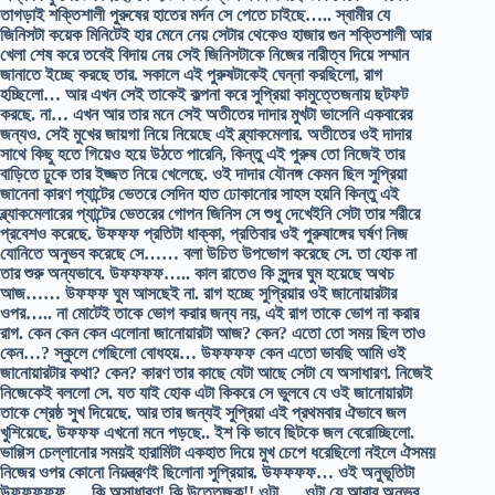
তাগড়াই শক্তিশালী পুরুষের হাতের মর্দন সে পেতে চাইছে….. স্বামীর যে
জিনিসটা কয়েক মিনিটেই হার মেনে নেয় সেটার থেকেও হাজার গুন শক্তিশালী আর
খেলা শেষ করে তবেই বিদায় নেয় সেই জিনিসটাকে নিজের নারীত্ব দিয়ে সম্মান
জানাতে ইচ্ছে করছে তার. সকালে এই পুরুষটাকেই ঘেন্না করছিলো, রাগ
হচ্ছিলো… আর এখন সেই তাকেই কল্পনা করে সুপ্রিয়া কামুত্তেজনায় ছটফট
করছে. না… এখন আর তার মনে সেই অতীতের দাদার মুখটা ভাসেনি একবারের
জন্যও. সেই মুখের জায়গা নিয়ে নিয়েছে এই ব্ল্যাকমেলার. অতীতের ওই দাদার
সাথে কিছু হতে গিয়েও হয়ে উঠতে পারেনি, কিন্তু এই পুরুষ তো নিজেই তার
বাড়িতে ঢুকে তার ইজ্জত নিয়ে খেলেছে. ওই দাদার যৌনঙ্গ কেমন ছিল সুপ্রিয়া
জানেনা কারণ প্যান্টের ভেতরে সেদিন হাত ঢোকানোর সাহস হয়নি কিন্তু এই
ব্ল্যাকমেলারের প্যান্টের ভেতরের গোপন জিনিস সে শুধু দেখেইনি সেটা তার শরীরে
প্রবেশও করেছে. উফফফ প্রতিটা ধাক্কা, প্রতিবার ওই পুরুষাঙ্গের ঘর্ষণ নিজ
যোনিতে অনুভব করেছে সে…… বলা উচিত উপভোগ করেছে সে. তা হোক না
তার শুরু অন্যভাবে. উফফফফ….. কাল রাতেও কি সুন্দর ঘুম হয়েছে অথচ
আজ…… উফফফ ঘুম আসছেই না. রাগ হচ্ছে সুপ্রিয়ার ওই জানোয়ারটার
ওপর….. না মোটেই তাকে ভোগ করার জন্য নয়, এই রাগ তাকে ভোগ না করার
রাগ. কেন কেন কেন এলোনা জানোয়ারটা আজ? কেন? এতো তো সময় ছিল তাও
কেন…? স্কুলে গেছিলো বোধহয়… উফফফফ কেন এতো ভাবছি আমি ওই
জানোয়ারটার কথা? কেন? কারণ তার কাছে যেটা আছে সেটা যে অসাধারণ. নিজেই
নিজেকেই বললো সে. যত যাই হোক এটা কিকরে সে ভুলবে যে ওই জানোয়ারটা
তাকে শ্রেষ্ঠ সুখ দিয়েছে. আর তার জন্যই সুপ্রিয়া এই প্রথমবার ঐভাবে জল
খুশিয়েছে. উফফফ এখনো মনে পড়ছে.. ইশ কি ভাবে ছিটকে জল বেরোচ্ছিলো.
ভাগ্গিস চেল্লানোর সময়ই হারামিটা একহাত দিয়ে মুখ চেপে ধরেছিলো নইলে ঐসময়
নিজের ওপর কোনো নিয়ন্ত্রণই ছিলোনা সুপ্রিয়ার. উফফফফ… ওই অনুভূতিটা
উফফফফফ…. কি অসাধারণ! কি উত্তেজক!! ওটা…. ওটা যে আবার অনুভব