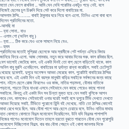
মতো যেন ফেলে রাখবিনা .. আমি যেন দেখি পরোটার একটুও পড়ে নেই. বলে
নিজেই ছেলের চুল চিরুনি দিয়ে সেট করে দিলো বাবাইয়ের মা.
আসলাম ঠাম্মি…….. বাবাই ঠাকুমার ঘরে গিয়ে বলে এলো. তিনিও এসো বাবা বলে
দিলেন প্রতিদিনের মতো.
-আসছি মা
– হ্যা সোনা.. যাও
– এলাম গো (অনিল বাবু )
– হ্যা…. ঠিক করে যেও ওকে সামলে নিয়ে যেও.
– হুমম
প্রতিদিনের মতোই সুপ্রিয়া ছেলেকে আর স্বামীকে গেট পর্যন্ত এগিয়ে বিদায়
জানিয়ে ফিরে এলো. আজ সোমবার. নতুন করে আবার দিনের শুরু. কাল রবিবার ছিল.
বেশ ভালোই কেটেছে কাল. ওই একটা দিনই তো বাপ্ ছেলে বাড়িতেই থাকে. কাল
অনিল বাবু মুরগি এনেছিলেন. বাবাইয়ের মা দুর্দান্ত রান্না করেছিল. সবাই চেটেপুটে
খেয়েছে দুবেলাই. দুপুরে অনেক্ষন আড্ডা মেরেছে কাল. পুরোটাই বাবাইয়ের ঠাম্মির
ঘরে বসে. এই একটা দিন ওই বয়স্ক মানুষটা বাড়ির সবাইকে সর্বক্ষনের জন্য কাছে
পান. নইলে ছেলে রোজ ফিরলেও ওর কাজ, নাতির পড়াশুনা, বৌমার নাতিকে
পড়ানো, পড়তে নিয়ে যাওয়া এসবে সেইভাবে যেন কাছে পেয়েও কাছে পাননা
সবাইকে. কিন্তু এই একটা দিন সব চিন্তা মুক্ত হয়ে যেন সবাই খুশিকে আপন
করে নেন. কালকেও সেইভাবেই ওনার ঘরেই সবাই বসে দুপুরে টিভি দেখতে দেখতে
আড্ডা দিয়েছে সবাই. টিভিতে পুরোনো হিন্দি বই দেখেছে. নাতি তো ঠাম্মির কোলেই
মাথা রেখে শুয়ে ছিল. আর বৌমা পাশে আর ছেলে চেয়ারে বসে. উনিও নাতির মাথায়
হাত বোলাতে বোলাতে ফিল্মে মনোযোগ দিয়েছিলেন. উনি যদি ফিল্মের পাশাপাশি
নিজের পাশেও মনোযোগ দিতেন তাহলে হয়তো বুঝতে পারতেন বৌমা যেন পুরোপুরি
মনোযোগ দিচ্ছিলোনা ফিল্মে. বার বার বৌমা পেছনে ওই খোলা জানলার দিকে