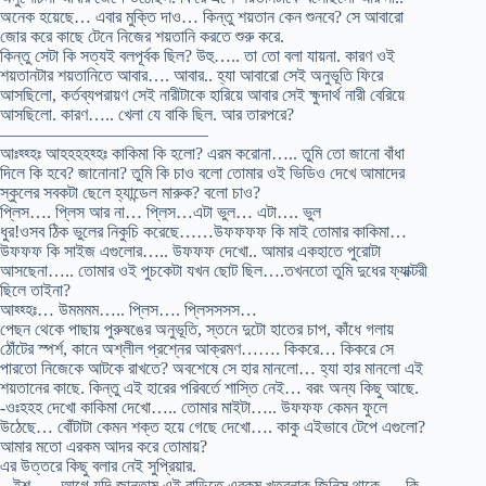
অনেক হয়েছে… এবার মুক্তি দাও… কিন্তু শয়তান কেন শুনবে? সে আবারো
জোর করে কাছে টেনে নিজের শয়তানি করতে শুরু করে.
কিন্তু সেটা কি সত্যই বলপূর্বক ছিল? উহু….. তা তো বলা যায়না. কারণ ওই
শয়তানটার শয়তানিতে আবার…. আবার.. হ্যা আবারো সেই অনুভূতি ফিরে
আসছিলো, কর্তব্যপরায়ণ সেই নারীটাকে হারিয়ে আবার সেই ক্ষুদার্থ নারী বেরিয়ে
আসছিলো. কারণ….. খেলা যে বাকি ছিল. আর তারপরে?
————————————
আঃহ্হ্হঃ আহহহহহ্হঃ কাকিমা কি হলো? এরম করোনা….. তুমি তো জানো বাঁধা
দিলে কি হবে? জানোনা? তুমি কি চাও বলো তোমার ওই ভিডিও দেখে আমাদের
স্কুলের সবকটা ছেলে হ্যান্ডেল মারুক? বলো চাও?
প্লিস…. প্লিস আর না… প্লিস…এটা ভুল… এটা…. ভুল
ধুর!ওসব ঠিক ভুলের নিকুচি করেছে……উফফফফ কি মাই তোমার কাকিমা…
উফফফ কি সাইজ এগুলোর….. উফফফ দেখো.. আমার একহাতে পুরোটা
আসছেনা….. তোমার ওই পুচকেটা যখন ছোট ছিল….তখনতো তুমি দুধের ফ্যাক্টরী
ছিলে তাইনা?
আহ্হ্হঃ… উমমমম….. প্লিস…. প্লিসসসস…
পেছন থেকে পাছায় পুরুষঙের অনুভূতি, স্তনে দুটো হাতের চাপ, কাঁধে গলায়
ঠোঁটের স্পর্শ, কানে অশ্লীল প্রশ্নের আক্রমণ……. কিকরে… কিকরে সে
পারতো নিজেকে আটকে রাখতে? অবশেষে সে হার মানলো… হ্যা হার মানলো এই
শয়তানের কাছে. কিন্তু এই হারের পরিবর্তে শাস্তি নেই… বরং অন্য কিছু আছে.
-ওঃহহহ দেখো কাকিমা দেখো….. তোমার মাইটা….. উফফফ কেমন ফুলে
উঠেছে… বোঁটাটা কেমন শক্ত হয়ে গেছে দেখো…. কাকু এইভাবে টেপে এগুলো?
আমার মতো এরকম আদর করে তোমায়?
এর উত্তরে কিছু বলার নেই সুপ্রিয়ার.
– ইশ….. আগে যদি জানতাম এই বাড়িতে এরকম খতরনাক জিনিস থাকে…. কি