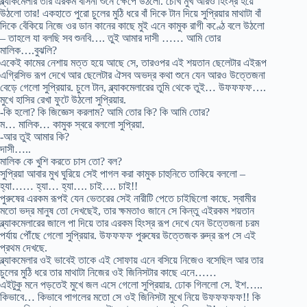
ব্ল্যাকমেলার তার এরকম বাসনা শুনে ক্ষেপে উঠলো. চোখ মুখ আরও হিংস্র হয়ে
উঠলো তার! একহাতে পুরো চুলের মুঠি ধরে বাঁ দিকে টান দিয়ে সুপ্রিয়ার মাথাটা বাঁ
দিকে বেঁকিয়ে নিজে ওর ডান কানের কাছে মুই এনে কামুক রাগী কণ্ঠে বলে উঠলো
– তাহলে যা বলছি সব শুনবি…. তুই আমার দাসী …… আমি তোর
মালিক….বুঝলি?
একেই কামের নেশায় মত্ত হয়ে আছে সে, তারওপর এই শয়তান ছেলেটার এইরূপ
এগ্রিসিভ রূপ দেখে আর ছেলেটার ঐসব অভদ্র কথা শুনে যেন আরও উত্তেজনা
বেড়ে গেলো সুপ্রিয়ার. চুলে টান, ব্ল্যাকমেলারের তুমি থেকে তুই… উফফফফ….
মুখে হাসির রেখা ফুটে উঠলো সুপ্রিয়ার.
-কি হলো? কি জিজ্ঞেস করলাম? আমি তোর কি? কি আমি তোর?
ম… মালিক… কামুক স্বরে বললো সুপ্রিয়া.
-আর তুই আমার কি?
দাসী…..
মালিক কে খুশি করতে চাস তো? বল?
সুপ্রিয়া আবার মুখ ঘুরিয়ে সেই পাগল করা কামুক চাহুনিতে তাকিয়ে বললো –
হ্যা…… হ্যা… হ্যা…. চাই…. চাই!!
পুরুষের এরকম রূপই যেন ভেতরের সেই নারীটি পেতে চাইছিলো কাছে. স্বামীর
মতো ভদ্র মানুষ তো দেখছেই, তার ক্ষমতাও জানে সে কিন্তু এইরকম শয়তান
ব্ল্যাকমেলারের জালে পা দিয়ে তার এরকম হিংস্র রূপ দেখে যেন উত্তেজনা চরম
পর্যায় পৌঁছে গেলো সুপ্রিয়ার. উফফফফ পুরুষের উত্তেজক রুদ্র রূপ সে এই
প্রথম দেখছে.
ব্ল্যাকমেলার ওই ভাবেই তাকে এই সোফায় এনে বসিয়ে নিজেও বসেছিল আর তার
চুলের মুঠি ধরে তার মাথাটা নিজের ওই জিনিসটার কাছে এনে……
এইটুকু মনে পড়তেই মুখে জল এসে গেলো সুপ্রিয়ার. ঢোক গিললো সে. ইশ…..
কিভাবে… কিভাবে পাগলের মতো সে ওই জিনিসটা মুখে নিয়ে উফফফফফ!! কি