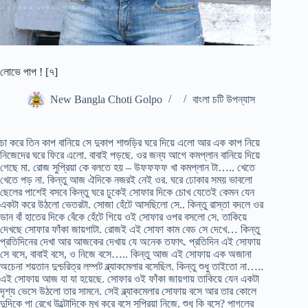
লোভে পাপ ! [৭]
New Bangla Choti Golpo
বাংলা চটি উপন্যাস
চা করে তিন কাপ বানিয়ে সে দুকাপ শাশুড়ির ঘরে দিয়ে এলো আর এক কাপ নিয়ে
নিজেদের ঘরে ফিরে এলো. বাবাই পড়ছে. ওর জন্য আগে কমপ্লান বানিয়ে দিয়ে
গেছে মা. রোজ সুপ্রিয়া কে বলতে হয় – উফফফফ খা কমপ্লান টা….. খেতে
খেতে পড় না. কিন্তু আজ ঐদিকে নজরই নেই ওর. ঘরে ঢোকার সময় ভাবলো
ছেলের পাশেই বসবে কিন্তু ঘরে ঢুকেই সোফার দিকে চোখ যেতেই কেমন যেন
একটা করে উঠলো ভেতরটা. সোজা হেঁটে আসছিলো সে.. কিন্তু রাস্তা বদলে ওর
ডান বাঁ হাতের দিকে বেঁকে হেঁটে গিয়ে ওই সোফার ওপর বসলো সে. তাকিয়ে
দেখছে সোফার ফাঁকা জায়গাটা. রোজই এই সোফা কাম বেড সে দেখে… কিন্তু
প্রতিদিনের দেখা আর আজকের দেখায় যে অনেক তফাৎ. প্রতিদিন এই সোফায়
সে বসে, বাবাই বসে, ও নিজে বসে….. কিন্তু আজ এই সোফায় এক অজানা
অচেনা শয়তান দুশ্চরিত্র লম্পট ব্ল্যাকমেলার বসেছিল. কিন্তু শুধু তাইতো না…..
এই সোফায় আজ যা যা হয়েছে. সোফার ওই ফাঁকা জায়গায় তাকিয়ে যেন একটা
দৃশ্য ভেসে উঠলো তার সামনে. সেই ব্ল্যাকমেলার সোফায় বসে আর তার কোলে
দুদিকে পা রেখে উল্টোদিকে মুখ করে বসে সুপ্রিয়া নিজে. শুধু কি বসে? পাগলের