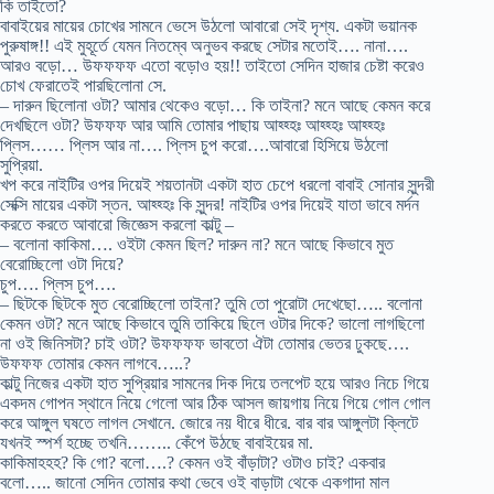
কি তাইতো?
বাবাইয়ের মায়ের চোখের সামনে ভেসে উঠলো আবারো সেই দৃশ্য. একটা ভয়ানক
পুরুষাঙ্গ!! এই মুহূর্তে যেমন নিতম্বে অনুভব করছে সেটার মতোই…. নানা….
আরও বড়ো… উফফফফ এতো বড়োও হয়!! তাইতো সেদিন হাজার চেষ্টা করেও
চোখ ফেরাতেই পারছিলোনা সে.
– দারুন ছিলোনা ওটা? আমার থেকেও বড়ো… কি তাইনা? মনে আছে কেমন করে
দেখছিলে ওটা? উফফফ আর আমি তোমার পাছায় আহ্হ্হঃ আহ্হ্হঃ আহ্হ্হঃ
প্লিস…… প্লিস আর না…. প্লিস চুপ করো….আবারো হিসিয়ে উঠলো
সুপ্রিয়া.
খপ করে নাইটির ওপর দিয়েই শয়তানটা একটা হাত চেপে ধরলো বাবাই সোনার সুন্দরী
সেক্সি মায়ের একটা স্তন. আহ্হ্হঃ কি সুন্দর! নাইটির ওপর দিয়েই যাতা ভাবে মর্দন
করতে করতে আবারো জিজ্ঞেস করলো কাল্টু –
– বলোনা কাকিমা…. ওইটা কেমন ছিল? দারুন না? মনে আছে কিভাবে মুত
বেরোচ্ছিলো ওটা দিয়ে?
চুপ…. প্লিস চুপ….
– ছিটকে ছিটকে মুত বেরোচ্ছিলো তাইনা? তুমি তো পুরোটা দেখেছো….. বলোনা
কেমন ওটা? মনে আছে কিভাবে তুমি তাকিয়ে ছিলে ওটার দিকে? ভালো লাগছিলো
না ওই জিনিসটা? চাই ওটা? উফফফফ ভাবতো ঐটা তোমার ভেতর ঢুকছে….
উফফফ তোমার কেমন লাগবে…..?
কাল্টু নিজের একটা হাত সুপ্রিয়ার সামনের দিক দিয়ে তলপেট হয়ে আরও নিচে গিয়ে
একদম গোপন স্থানে নিয়ে গেলো আর ঠিক আসল জায়গায় নিয়ে গিয়ে গোল গোল
করে আঙ্গুল ঘষতে লাগল সেখানে. জোরে নয় ধীরে ধীরে. বার বার আঙ্গুলটা ক্লিটে
যখনই স্পর্শ হচ্ছে তখনি…….. কেঁপে উঠছে বাবাইয়ের মা.
কাকিমাহহহ? কি গো? বলো….? কেমন ওই বাঁড়াটা? ওটাও চাই? একবার
বলো….. জানো সেদিন তোমার কথা ভেবে ওই বাড়াটা থেকে একগাদা মাল