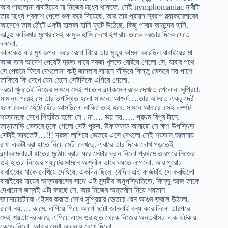
আর পারলোনা বাবাইয়ের মা নিজের মধ্যে থাকতে. সেই nymphomaniac নারীটা
তার মধ্যে প্রকাশ পেতে শুরু করে দিয়েছে. আর তার প্রমান স্বরূপ ব্ল্যাকমেলারের
আদেশে তার ঠোঁটে একটা হালকা হাসি ফুটে উঠেছে. কিছু পাবার আনন্দের হাসি.
কাল্টুও কাকিমার মুখের সেই কামুক হাসি দেখে ইশারায় তাকে দরজার দিকে যেতে
বললো.
কালকেও যার মুখ কল্পনা করে রেগে গিয়ে তার মৃত্যু কামনা করেছিল বাবাইয়ের মা
আজ তার আদেশ পেয়েই দ্রুত পায়ে দরজা খুলতে বেরিয়ে গেলো সে. যাবার পথে
সে পেছনে ফিরে দেখলোনা কাল্টু জানলার সামনে দাঁড়িয়ে কিন্তু ভেতরে নয় পাশে
তাকিয়ে কি দেখে যেন হেসে সেইদিকে এগিয়ে গেলো.
দরজা খুলতেই নিজের সামনে সেই শয়তান ব্ল্যাকমেলারকে দেখতে পেলোনা সুপ্রিয়া.
সামান্য পরেই সে তার উপস্থিত হলো সামনে. আশ্চর্য….তার আসতে একটু দেরী
হলো কেন? হেঁটে হেঁটে আসছিলো নাকি? তাই হবে. সামনে আবারো সেই লম্পট
শয়তানকে দেখে শিহরিত হলো সে . না…. ভয় নয়….. প্রথম রিপুর টানে.
তাড়াতাড়ি ভেতরে ঢুকে গেলো সেই পুরুষ. উফফফফ আবারো সে ক্ষণ উপস্থিত
সেটাই ভাবতেই…!!! দরজা লাগিয়ে ভেতরে এসে দেখলো সেই শয়তান আলনায়
রাখা একটা ব্রা হাতে নিয়ে সেটা দেখছে. এবারে তার দিকে চোখ পড়তেই
ব্ল্যাকমেলারটা হাতের মুঠোয় ব্রাটা ধরে সেটার ঘ্রান নিলো প্রথমে তারপরে নিজের
ওই হাতটা নিজের প্যান্টের সামনে অশ্লীল ভাবে ঘষতে লাগলো. আর পুরোটা
বাবাইয়ের মাকে দেখিয়ে দেখিয়ে. একদিন ছিলো যেদিন এই কাজটাই সে করছিলো
বাবাইয়ের মায়ের অন্তরবাসের সাথে এই সুন্দরীর অনুপস্থিতিতে, কিন্তু আজ তাকে
দেখানোর জন্যই এটা করছে সে. আর নিজের অন্তর্বাস নিয়ে শয়তান
জানোয়ারটাকে এইসব করতে দেখে সুপ্রিয়ার ভেতরে যেন আগুন জ্বলে উঠলো.
রাগে নয়…. কামে. এগিয়ে গিয়ে আগে দুটো জানলাই বন্ধ করে দিলো তারপরে
সেই শয়তানের কাছে এগিয়ে এসে ওর হাত থেকে নিজের অন্তর্বাসটা এক ঝটকায়
কেড়ে নিলো. আবার সেটা আলনায় রেখে দিলো.