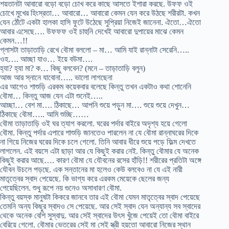
শয়তানটা আবারো বড়ো বড়ো চোখ করে কাছে আসতে ইশারা করছে. উফফ ওই
চোখে মুখের হিংস্রতা… আবারো… আবারো কেমন যেন করে উঠছে শরীরটা. কখন
যেন ঠোঁটে একটা হালকা হাসি ফুটে উঠেছে সুপ্রিয়া নিজেই জানেনা. ঐতো…ঐতো
আবার এসেছে…. উফফফ ওই চাহুনি দেখেই আবারো দুপায়ের মাঝে কেমন
কেমন…!!
গ্লাসটা তাড়াতাড়ি রেখে বৌমা বললো – মা… আমি যাই রান্নাটা সেরেনি…..
ওহ…. আচ্ছা যাও… ইয়ে বউমা….
হ্যা? হ্যা মা? ক… কিছু বলবেন? (মনে – তাড়াতাড়ি বলুন)
আজ আর স্নানে যাবোনা….. ভালো লাগছেনা
এর আগেও শাশুড়ি এরকম কয়েকবার বলেছে কিন্তু তখন একটাও কথা শোনেনি
বৌমা… কিন্তু আজ যেন এটা শুনেই…..
আচ্ছা… বেশ মা…. ঠিকাছে… আপনি শুয়ে পড়ুন মা…. শুয়ে শুয়ে দেখুন…
ঠিকাছে বৌমা….. আমি শুচ্ছি……
বৌমা তাড়াতাড়ি ওই ঘর ত্যাগ করলো. ঘরের পর্দার বাইরে অদৃশ্য হয়ে গেলো
বৌমা. কিন্তু পর্দার এপারে শাশুড়ি জানতেও পারলেন না যে বৌমা রান্নাঘরের দিকে
না গিয়ে নিজের ঘরের দিকে চলে গেলো. তিনি আবার ধীরে শুয়ে পড়ে ফিল্ম দেখতে
লাগলেন. এই বয়সে এটা ছাড়া আর যে কিছুই করার নেই. কিন্তু বৌমার যে অনেক
কিছুই করার আছে…. কারণ বৌমা যে যৌবনের রসের হাঁড়ি!! শরীরের প্রতিটা অঙ্গে
যৌবন উচলে পড়ছে. এক সন্তানের মা হলেও কেউ বলবেও না যে এই নারী
মাতৃত্বের স্বাদ পেয়েছে. কি ভাগ্য করে এরকম মেয়েকে ছেলের জন্য
পেয়েছিলেন. শুধু রূপে নয় গুনেও অসাধারণ বৌমা.
কিন্তু বয়স্ক মানুষটা কিকরে জানবে তার এই বৌমা যেমন মাতৃত্বের স্বাদ পেয়েছে
তেমনি অন্য কিছুর স্বাদও সে পেয়েছে. আর সেই স্বাদ যেন অন্যান্য সব স্বাদের
থেকে অনেক বেশি সুস্বাদু. আর সেই স্বাদের উৎস খুঁজে পেয়েই তো বৌমা বাইরে
বেরিয়ে গেলো. বৌমার ভেতরের সেই মা সেই স্ত্রী হয়তো আবারো নিজের স্থান