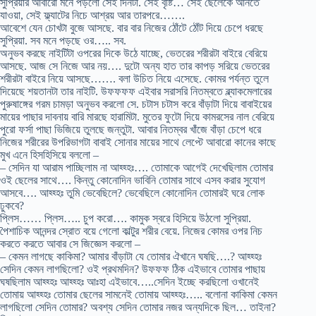
সুপ্রিয়ার আবারো মনে পড়লো সেই দিনটা. সেই বৃষ্টি… সেই ছেলেকে আনতে
যাওয়া, সেই ফ্ল্যাটের নিচে আশ্রয় আর তারপরে…….
আবেশে যেন চোখটা বুজে আসছে. বার বার নিজের ঠোঁটে ঠোঁট দিয়ে চেপে ধরছে
সুপ্রিয়া. সব মনে পড়ছে ওর….. সব.
অনুভব করছে নাইটিটা ওপরের দিকে উঠে যাচ্ছে, ভেতরের শরীরটা বাইরে বেরিয়ে
আসছে. আজ সে নিজে আর নয়…. দুটো অন্য হাত তার কাপড় সরিয়ে ভেতরের
শরীরটা বাইরে নিয়ে আসছে……. বলা উচিত নিয়ে এসেছে. কোমর পর্যন্ত তুলে
দিয়েছে শয়তানটা তার নাইটি. উফফফফ এইবার সরাসরি নিতম্বতে ব্ল্যাকমেলারের
পুরুষাঙ্গের গরম চামড়া অনুভব করলো সে. চটাস চটাস করে বাঁড়াটা দিয়ে বাবাইয়ের
মায়ের পাছার দাবনায় বারি মারছে হারামিটা. মুতের ফুটো দিয়ে কামরসের নাল বেরিয়ে
পুরো ফর্সা পাছা ভিজিয়ে তুলছে জন্তুটা. আবার নিতম্বর খাঁজে বাঁড়া চেপে ধরে
নিজের শরীরের উপরিভাগটা বাবাই সোনার মায়ের সাথে লেপ্টে আবারো কানের কাছে
মুখ এনে হিসহিসিয়ে বললো –
– সেদিন যা আরাম পাচ্ছিলাম না আহ্হ্হঃ…. তোমাকে আগেই দেখেছিলাম তোমার
ওই ছেলের সাথে…. কিন্তু কোনোদিন ভাবিনি তোমার সাথে এসব করার সুযোগ
আসবে…. আহ্হ্হঃ তুমি ভেবেছিলে? ভেবেছিলে কোনোদিন তোমারই ঘরে লোক
ঢুকবে?
প্লিস…… প্লিস….. চুপ করো…. কামুক স্বরে হিসিয়ে উঠলো সুপ্রিয়া.
পৈশাচিক আনন্দর স্রোত বয়ে গেলো কাল্টুর শরীর বেয়ে. নিজের কোমর ওপর নিচ
করতে করতে আবার সে জিজ্ঞেস করলো –
– কেমন লাগছে কাকিমা? আমার বাঁড়াটা যে তোমার ঐখানে ঘষছি….? আহ্হ্হঃ
সেদিন কেমন লাগছিলো? ওই প্রথমদিন? উফফফ ঠিক এইভাবে তোমার পাছায়
ঘষছিলাম আহ্হ্হঃ আহ্হ্হঃ আঃহা এইভাবে…..সেদিন ইচ্ছে করছিলো ওখানেই
তোমায় আহ্হ্হঃ তোমার ছেলের সামনেই তোমায় আহ্হ্হঃ….. বলোনা কাকিমা কেমন
লাগছিলো সেদিন তোমার? অবশ্য সেদিন তোমার নজর অন্যদিকে ছিল… তাইনা?