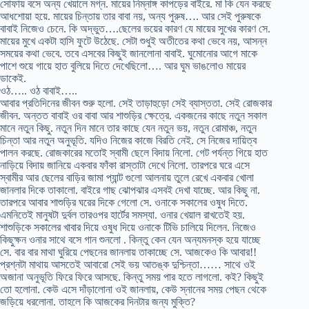
সোফায় বসে অন্য খেয়ালে মগ্ন. মায়ের নিম্নাঙ্গ কাপড়ের বাইরে. মা কি যেন করছে
আধশোয়া হয়ে. মায়ের চিন্তায় তার বাবা নয়, অন্য পুরুষ…. আর সেই পুরুষকে
বাবাই নিজেও চেনে. কি অদ্ভুত….ছেলের ভয়ের কারণ যে মায়ের সুখের কারণ সে.
মায়ের মুখে একটা হাসি ফুটে উঠেছে. সেটা শুধুই অতীতের কথা ভেবে নয়, আসন্ন
সময়ের কথা ভেবে. তবে এসবের কিছুই জানলোনা বাবাই. ঘুমোনোর আগে মাকে
পাশে শুয়ে গায়ে হাত বুলিয়ে দিতে দেখেছিলো…. আর ঘুম ভাঙলোও মায়ের
ডাকেই.
ওঠ….. ওঠ বাবাই…..
আবার প্রতিদিনের জীবন শুরু হলো. সেই তাড়াহুড়ো সেই ব্যাস্ততা. সেই রোজকার
জীবন. অন্তত বাবাই ওর বাবা আর শাশুড়ির ক্ষেত্রে. একজনের কাছে নতুন সকাল
মানে নতুন কিছু. নতুন দিন মানে তার কাছে যেন নতুন ভয়, নতুন রোমাঞ্চ, নতুন
চিন্তা আর নতুন অনুভূতি. যদিও নিজের কাজে বিরতি নেই. সে নিজের দায়িত্ব
পালন করছে. রোজকারের মতোই স্বামী ছেলে বিদায় নিলো. গেট পর্যন্ত গিয়ে হাত
নাড়িয়ে বিদায় জানিয়ে একবার ফাঁকা রাস্তাটা দেখে নিলো. তারপরে ঘরে এসে
স্বামীর আর ছেলের বাড়ির জামা প্যান্ট গুলো আলনায় তুলে রেখে একবার খোলা
জানলার দিকে তাকালো. বাইরে গাছ ঝোপঝার এসবই দেখা যাচ্ছে. আর কিছু না.
তারপরে আবার শাশুড়ির ঘরের দিকে গেলো সে. ওনাকে সকালের ওষুধ দিতে.
এমনিতেই মানুষটা দুর্বল তারওপর হার্টের সমস্যা. ওনার খেয়াল রাখতেই হয়.
শাশুড়িকে সকালের খাবার দিয়ে ওষুধ দিয়ে ওনাকে টিভি চালিয়ে দিলেন. নিজেও
কিছুক্ষন ওনার সাথে বসে গান শুনলো . কিন্তু কেন যেন অন্যমনস্ক হয়ে যাচ্ছে
সে. বার বার মাথা ঘুরিয়ে পেছনের জানলায় তাকাচ্ছে সে. আজকেও কি আবার!!
প্রশ্নটা মাথায় আসতেই আবারো সেই ভয় আতঙ্ক দুশ্চিন্তা…… সাথে ওই
অজানা অনুভূতি ফিরে ফিরে আসছে. কিন্তু সময় পার হতে লাগলো. কই? কিছুই
তো হলোনা. কেউ এসে দাঁড়ালোনা ওই জানলায়, কেউ স্নানের সময় পেছন থেকে
জড়িয়ে ধরলোনা. তাহলে কি আজকের দিনটার জন্য মুক্তি?