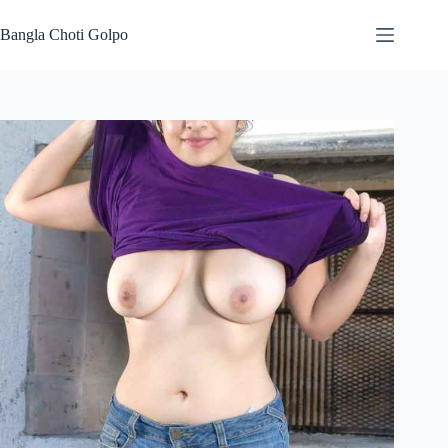
Skip
to
Bangla Choti Golpo
content