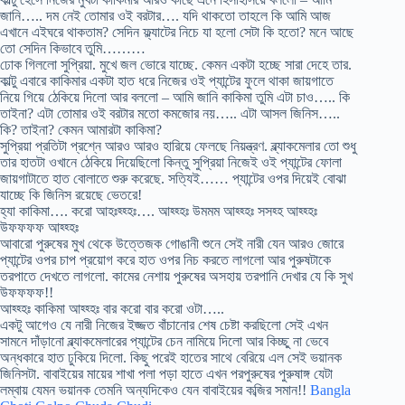
জানি….. দম নেই তোমার ওই বরটার…. যদি থাকতো তাহলে কি আমি আজ
এখানে এইঘরে থাকতাম? সেদিন ফ্ল্যাটের নিচে যা হলো সেটা কি হতো? মনে আছে
তো সেদিন কিভাবে তুমি………
ঢোক গিললো সুপ্রিয়া. মুখে জল ভোরে যাচ্ছে. কেমন একটা হচ্ছে সারা দেহে তার.
কাল্টু এবারে কাকিমার একটা হাত ধরে নিজের ওই প্যান্টের ফুলে থাকা জায়গাতে
নিয়ে গিয়ে ঠেকিয়ে দিলো আর বললো – আমি জানি কাকিমা তুমি এটা চাও….. কি
তাইনা? এটা তোমার ওই বরটার মতো কমজোর নয়….. এটা আসল জিনিস…..
কি? তাইনা? কেমন আমারটা কাকিমা?
সুপ্রিয়া প্রতিটা প্রশ্নে আরও আরও হারিয়ে ফেলছে নিয়ন্ত্রণ. ব্ল্যাকমেলার তো শুধু
তার হাতটা ওখানে ঠেকিয়ে দিয়েছিলো কিন্তু সুপ্রিয়া নিজেই ওই প্যান্টের ফোলা
জায়গাটাতে হাত বোলাতে শুরু করেছে. সত্যিই…… প্যান্টের ওপর দিয়েই বোঝা
যাচ্ছে কি জিনিস রয়েছে ভেতরে!
হ্যা কাকিমা…. করো আহঃহ্হ্হঃ…. আহ্হ্হঃ উমমম আহ্হ্হঃ সসহ্হ আহ্হ্হঃ
উফফফফ আহ্হ্হঃ
আবারো পুরুষের মুখ থেকে উত্তেজক গোঙানী শুনে সেই নারী যেন আরও জোরে
প্যান্টের ওপর চাপ প্রয়োগ করে হাত ওপর নিচ করতে লাগলো আর পুরুষটাকে
তরপাতে দেখতে লাগলো. কামের নেশায় পুরুষের অসহায় তরপানি দেখার যে কি সুখ
উফফফফ!!
আহ্হ্হঃ কাকিমা আহ্হ্হঃ বার করো বার করো ওটা…..
একটু আগেও যে নারী নিজের ইজ্জত বাঁচানোর শেষ চেষ্টা করছিলো সেই এখন
সামনে দাঁড়ানো ব্ল্যাকমেলারের প্যান্টের চেন নামিয়ে দিলো আর কিচ্ছু না ভেবে
অন্ধকারে হাত ঢুকিয়ে দিলো. কিছু পরেই হাতের সাথে বেরিয়ে এল সেই ভয়ানক
জিনিসটা. বাবাইয়ের মায়ের শাখা পলা পড়া হাতে এখন পরপুরুষের পুরুষাঙ্গ যেটা
লম্বায় যেমন ভয়ানক তেমনি অন্যদিকেও যেন বাবাইয়ের কব্জির সমান!!
Bangla