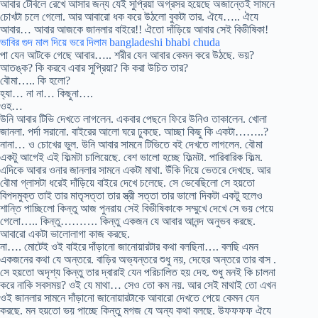
আবার টেবিলে রেখে আসার জন্য যেই সুপ্রিয়া অগ্রসর হয়েছে অজান্তেই সামনে
চোখটা চলে গেলো. আর আবারো ধক করে উঠলো বুকটা তার. ঐযে….. ঐযে
আবার… আবার আজকে জানলার বাইরে!! ঐতো দাঁড়িয়ে আবার সেই বিভীষিকা!
ভাবির গুদ মাল দিয়ে ভরে দিলাম bangladeshi bhabi chuda
পা যেন আটকে গেছে আবার….. শরীর যেন আবার কেমন করে উঠছে. ভয়?
আতঙ্ক? কি করবে এবার সুপ্রিয়া? কি করা উচিত তার?
বৌমা….. কি হলো?
হ্যা… না না… কিছুনা….
ওহ…
উনি আবার টিভি দেখতে লাগলেন. একবার পেছনে ফিরে উনিও তাকালেন. খোলা
জানলা. পর্দা সরানো. বাইরের আলো ঘরে ঢুকছে. আচ্ছা কিছু কি একটা……..?
নানা… ও চোখের ভুল. উনি আবার সামনে টিভিতে বই দেখতে লাগলেন. বৌমা
একটু আগেই এই ফিল্মটা চালিয়েছে. বেশ ভালো হচ্ছে ফিল্মটা. পারিবারিক ফিল্ম.
এদিকে আবার ওনার জানলার সামনে একটা মাথা. উঁকি দিয়ে ভেতরে দেখছে. আর
বৌমা গ্লাসটা ধরেই দাঁড়িয়ে বাইরে দেখে চলেছে. সে ভেবেছিলো সে হয়তো
বিপদমুক্ত তাই তার মাতৃসত্তা তার স্ত্রী সত্তা তার ভালো দিকটা একটু হলেও
শান্তি পাচ্ছিলো কিন্তু আজ পুনরায় সেই বিভীষিকাকে সম্মুখে দেখে সে ভয় পেয়ে
গেলো….. কিন্তু………. কিন্তু একজন যে আবার আনন্দ অনুভব করছে.
আবারো একটা ভালোলাগা কাজ করছে.
না…. মোটেই ওই বাইরে দাঁড়ানো জানোয়ারটার কথা বলছিনা…. বলছি এমন
একজনের কথা যে অন্তরে. বাড়ির অভ্যন্তরে শুধু নয়, দেহের অন্তরে তার বাস .
সে হয়তো অদৃশ্য কিন্তু তার দ্বারাই যেন পরিচালিত হয় দেহ. শুধু মনই কি চালনা
করে নাকি সবসময়? ওই যে মাথা… সেও তো কম নয়. আর সেই মাথাই তো এখন
ওই জানলার সামনে দাঁড়ানো জানোয়ারটাকে আবারো দেখতে পেয়ে কেমন যেন
করছে. মন হয়তো ভয় পাচ্ছে কিন্তু মগজ যে অন্য কথা বলছে. উফফফফ ঐযে