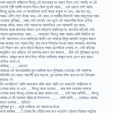
দখল করতেই যাচ্ছিলো কিন্তু ওই জানোয়ার তা করতে দিলে তো? শাশুড়ি মা এই
ভেবেই সুখী স্বামী সন্তান নিয়ে বৌমা সুখেই আছে… হ্যা হয়তো তাই আছে
কিন্তু সুখের লোভ যে সাংঘাতিক! যতই কাছে থাকুক না কেন.. কম মনে হয়..
আরও বেশি পেতে ইচ্ছে করে. এই যেমন যে স্বামীর মিলনেই আজ মাতৃত্বের স্বাদ
পেয়েছে সুপ্রিয়া…আজ সেই তাকেই যেন ভুলে ওই শয়তানটার দিকে এগিয়ে
যাচ্ছে বউমা. কারণ সেই শয়তানের শয়তানিতে যেন আলাদাই সুখ আছে.
নিজের ঘরের জানলার সামনে এসে দাঁড়ালো বাবাইয়ের মা. জানলার বাইরেই সেই
শয়তান ব্ল্যাকমেলার. আজ….. আবারো!! কিন্তু আজ আবার একটা বিরতির পর
সেই শয়তানকে দেখে বাবাইয়ের মামনি যেন আবারো রিপুর আকর্ষণ অনুভব করতে
শুরু করেছে তাও প্রথম রিপু. যার থেকে নিস্তার পাওয়া প্রায় অসম্ভব. জানলার
ওই গ্রিলে হাত রেখে বাইরে দাঁড়ানো লম্বা ছেলেটাকে দেখছে সে. সেই বাইরের
মানুষটাও হাত বাড়িয়ে ওই জানলার জালে হাত রাখলো… ঠিক ওই সুপ্রিয়ার হাতের
সামনে. আঙ্গুল গুলো জাল দিয়ে গলিয়ে কাকিমার আঙ্গুল গুলো চেপে ধরে আরও
এগিয়ে এলো সে.
কাকিমা……. ভালো?
আবারো ওই জানোয়ারটার মুখে কাকিমা শুনে সুপ্রিয়ার ভেতরের সেই স্বার্থপর
মহিলাটা যেন আরও আবেগী হয়ে পড়লো. মুখ হালকা ফাঁক করে ঘন ঘন নিঃস্বাস
ছাড়ছে সে.
কি ভেবেছিলে? আমি আসবোনা নাকি আর? আমি তো থাকতেই পারছিলাম না
তোমার কাছে না এসে…. কিন্তু আসা হলোনা… আর কাল ভাবলাম আসবো
তোমার কাছে কিন্তু তোমার বর বাচ্চা থাকবে তো….. তাই আর আসিনি…. কিন্তু
আমার যে কি অবস্থা হচ্ছিলো উফফফফ……. আমি জানি…. তোমারও আমার
মতো অবস্থা… তাইনা?
সুপ্রিয়া চুপ… শুধুই তাকিয়ে ওই শয়তানের দিকে.
বলো কাকিমা….? তোমার কি এইটার কথা মনে পড়েনি? এইবলে নিজের প্যান্টের