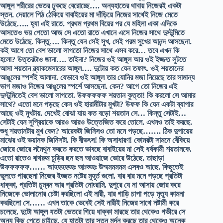
আঙ্গুল শরীরের ভেতর ঢুকছে বেরোচ্ছে…. অন্যহাতের থাবায় নিজেরই একটা
স্তন. দেয়ালে পিঠ ঠেকিয়ে বাবাইয়ের মা দাঁড়িয়ে নিজের সাথেই নিজে মেতে
উঠেছে….. হ্যা এই রাতে. প্রথম প্রথম বিয়ের পর যে মহিলা একা এদিকে
আসতেও ভয় পেতো আজ সে এতো রাতে এখানে এসে নিজের সাথে দুস্টুমিতে
মেতে উঠেছে. কিন্তু…. কিন্তু যেন সেই সুখ, সেই পরম সুখের আনন্দ আসছেনা.
কই আগে তো বেশ ভালো লাগতো নিজের সাথে এসব করে… তবে এখন কি
হলো? উত্তরটাও জানা…. তাইনা? নিজের ওই আঙ্গুল আর ওই ইজ্জত লুটতে
আসা শয়তান ব্ল্যাকমেলারের আঙ্গুল…. দুটোয় কত যেন তফাৎ. ওই শয়তানের
আঙুলের স্পর্শই আলাদা. যেভাবে ওই আঙ্গুল তার যোনির মজা নিয়েছে তার সামান্য
ভাগ মজাও নিজের আঙুলের স্পর্শে আসছেনা. কেন? আগে তো নিজের এই
দুস্টুমিতেই বেশ ভালো লাগতো. উফফফফফ শয়তান কুত্তা! কি করলো সে আমার
সাথে? এতো মনে পড়ছে কেন ওই হারামীটার মুখটা? উফফ কি যেন একটা ব্যাপার
আছে ওই মুখটায়. দেখেই বোঝা যায় কত বড়ো শয়তান সে… কিন্তু সেটাই…
সেটাই যেন সুপ্রিয়াকে আরও আরও উত্তেজিত করে তোলে. এখনও তাই করছে.
শুধু শয়তানটার মুখ কেন? আরেকটা জিনিসও তো মনে পড়ছে……. ঠিক দুপায়ের
মাঝের ওই ভয়ানক জিনিসটা. কি বীভৎস! কি অসাধারণ! কোমরটা সামনে বেঁকিয়ে
জোরে জোরে সমৈথুন করতে করতে ভাবছে বাবাইয়ের মা সেই ধর্ষকামী শয়তানকে.
এতো রাতেও বাথরুম চুড়ির ছন ছন আওয়াজে ভোরে উঠেছে. তাছাড়া
উফফফফফ…… আহহহহহ্হঃ আঃহ্হ্হঃ উম্মমমমমম এসবও আছে. কিছুতেই
ভুলতে পারছেনা নিজের ইজ্জত নষ্টের মুহূর্ত গুলো. বার বার মনে পড়ছে প্রতিটা
ধাক্কা, প্রতিটা চুম্বন আর প্রতিটা নোংরামি. দুপুরে যে না আসায় জোর করে
নিজেকে ভোলানোর চেষ্টা করছিলো এই নারী, যার গাড়ি চাপা পড়ে মৃত্যু কামনা
করছিলো সে…… এখন তাকে ভেবেই সেই নারীই নিজের সাথে নষ্টামী করে
চলেছে. দুটো আঙ্গুল যতটা ভেতরে গিয়ে ধাক্কা মারছে তার থেকেও গভীরে সে
অন্য কিছু পেতে চাইছে, যে হাতটা তার স্তন মর্দন করছে তার থেকেও অনেক