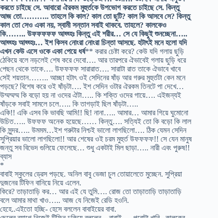
করতে চাইছে সে. আবারো ঐরকম মুহুর্তকে উপভোগ করতে চাইছে সে. কিন্তু
আজ তো……….. তাহলে কি কাল? কাল তো ছুটি? কাল কি আসবে সে? কিন্তু
কাল তো সেও একা নয়, স্বামী সন্তান সবাই থাকবে. তাহলে? কালকেও
কি…….. উফফফফফ আহ্হ্হঃ কিন্তু এই শরীর… সে যে কিছুই শুনচ্ছেনা…..
আহ্হ্হঃ আহ্হ্হঃ… ইশ কিসব নোংরা নোংরা চিন্তা আসছে. হটাৎই মনে হলো যদি
এখন কেউ এসে ওকে একা পেয়ে ধর্ষ
** করার চেষ্টা করে? কেউ যদি গলায় ছুড়ি
ঠেকিয়ে বলে নড়লেই শেষ করে দেবো…. আর তারপরে ঐভাবেই গলায় ছুড়ি ধরে
পেছন থেকে তাকে…. উফফফফ সারারাত…. সারাটা রাত তাকে ঐভাবে খাবে
সেই শয়তান…….. আচ্ছা হটাৎ ওই সেদিনের ষাঁড় আর গরুর মুহুর্তটা কেন মনে
পড়ছে? বিশেষ করে ওই ষাঁড়টা…. ইশ সেদিন ওটার ঐরকম তিনটে পা দেখে…
উম্মম্মম্ম কি বড়ো হয় না ওদের ঐটা….. কি শক্তি ওদের গায়ে…. এইজন্যই
ষাঁড়কে সবাই সামলে চলে….. কি তাগড়াই ছিল ষাঁড়টা…..
একি!! একি এসব কি ভাবছি আমি!! ছি! নানা….. আমার… আমার গিয়ে ঘুমোনো
উচিত….. উফফফ অনেক হয়েছে…… কিন্তু…. সত্যিই তো কি বড়ো কি লাল
কি সুন্দর….. উমমম…ইশ গরুটার নিশ্চই ভালো লাগছিলো…. ঠিক যেমন সেদিন
সুপ্রিয়ার ভালো লাগছিলো!! আর শেষের ওই চরম মুহুর্ত উফফফফ!! সে যেন মানুষ
জন্তু সব বিভেদ গুলিয়ে ফেলেছে… শুধু একটাই মিল ছাড়া….. নারী এবং পুরুষ!!
ব্যাস
*
বাবাই স্কুলের ড্রেস পড়ছে. অনিল বাবু ভেজা চুল তোয়ালেতে মুচ্ছেন. সুপ্রিয়া
দুজনের টিফিন বানিয়ে নিয়ে এলেন.
কিরে? তাড়াতাড়ি কর… আর এই যে তুমি…. রোজ তো তাড়াতাড়ি তাড়াতাড়ি
বলে আমার মাথা খাও….. আজ যে নিজেই রেডি হওনি.
হেহে..এইতো হচ্ছি- হেসে বললেন বাবাইয়ের বাবা.
ছেলের ব্যাগে নিজেই টিফিন ঢুকিয়ে বললেন – বাবাই…. পুরোটা খাবি.. কালকের