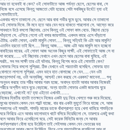
আর তা হবেনাই বা কেন? ওই সোফাটাতে আজ পর্যন্ত ছেলে, ছেলের বাবা, সে
নিজে বসে এসেছে কিন্তু আজতো যেটা হয়েছে সেটা সবকিছুর উর্ধে!! হ্যা ওই
সোফাটাতেই.
একবার পাশে তাকালো সে. ছেলে আর বাবা গভীর ঘুমে ডুবে. আবার সে তাকালো
ওই সোফার দিকে. কি মনে হতে আর যেন শুয়ে থাকতে পারলোনা সে. আস্তে করে
সাবধানে উঠে বসলো বিছানায়. চোখ কিন্তু ওই সোফা কাম বেডে. বিছানা ছেড়ে
দাঁড়ালো সে. এগিয়ে গেলো ওই বসার জায়গাটায়. একদম কাছে এসে দাঁড়ালো
ঐটার. একটা সোফা, একটা মামুলি সোফা…. কিন্তু সত্যিই কি এটা আর মামুলি?
এতদিন হয়তো তাই ছিল…. কিন্তু আজ…. আজ এটা আর মামুলি মনে হচ্ছেনা
বাবাইয়ের মায়ের. এই সোফা আজ অনেক কিছুর সাক্ষী. এই সোফাতেই আজ সে যা
যা করেছে….. ওই বিছানায় যেখানে এখন ছেলে আর ছেলের বাবা ঘুমিয়ে, এই
ঘরটা.. সব সব সাক্ষী তার এই ঘটনার. কিন্তু বিশেষ করে এই সোফাটা কেন?
সোফায় গিয়ে বসলো সুপ্রিয়া. ঠিক যেখানে ওই শয়তানটা বসেছিল. সোফায় হাত
বোলাতে লাগলো সুপ্রিয়া. এমন ভাবে হাত বোলাচ্ছে সে যেন…. যেন ওটা
জড়োপদার্থ নয়, ওটা অন্যকিছু. আশ্চর্য! কেন করছে সে এরকম? জানেনা…. শুধু
অনুভব করছে তার শরীর আবার গরম হচ্ছে. অবাদ্ধ হাতটা আবার আবার নিজেরই
শরীরে অশ্লীল ভাবে ঘুরে বেড়াচ্ছে. অন্য হাতটা সোফার একটা জায়গায় ঘুরে
বেড়াচ্ছে. এখানেই না? হ্যা এইতো এখানটা……
নিজের দ্বিতীয় হাতটা ততক্ষনে নিজের একটা দুদু নিয়ে খেলতে শুরু করে দিয়েছে.
মুখের হাবভাব কেমন যেন পাল্টে যাচ্ছে. বার বার একটা মুহূর্তে ফিরে যাচ্ছে সে. আজ
সকালের ওই সময়টা. শাশুড়ি মায়ের ডাকে বাঁধাপ্রাপ্ত হয়ে খেলা থামিয়ে শাশুড়িকে
ঘরে ফিরিয়ে এনে আবার ভালোভাবে খাটে বসিয়ে দিয়েছিলো সে. তারপরে একটু কথা
বলে আবার ফিরে এসেছিলো ঘরে. সেই কয়েক মিনিটের জন্য সে আবার
কর্তব্যপরায়ণ বৌমা হয়ে উঠেছিল তাই সেইসময় কেমন যেন ভেতরের ভয়
অনুশোচনা আবার জেগে উঠেছিল. ফিরে এসে শয়তানটাকে বলেছিলো আর না..