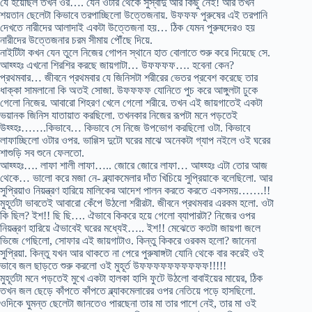
যে হয়েছিল তখন ওর…. যেন ওটার থেকে সুস্বাদু আর কিছু নেই! আর তখন
শয়তান ছেলেটা কিভাবে তরপাচ্ছিলো উত্তেজনায়. উফফফ পুরুষের এই তরপানি
দেখতে নারীদের আলাদাই একটা উত্তেজনা হয়… ঠিক যেমন পুরুষদেরও হয়
নারীদের উত্তেজনার চরম সীমায় পৌঁছে দিয়ে.
নাইটিটা কখন যেন তুলে নিজের গোপন স্থানে হাত বোলাতে শুরু করে দিয়েছে সে.
আহ্হ্হঃ এখনো শিরশির করছে জায়গাটা… উফফফফ…. হবেনা কেন?
প্রথমবার… জীবনে প্রথমবার যে জিনিসটা শরীরের ভেতর প্রবেশ করেছে তার
ধাক্কা সামলানো কি অতই সোজা. উফফফফ যোনিতে পুচ করে আঙ্গুলটা ঢুকে
গেলো নিজের. আবারো শিহরণ খেলে গেলো শরীরে. তখন এই জায়গাতেই একটা
ভয়ানক জিনিস যাতায়াত করছিলো. তখনকার নিজের রূপটা মনে পড়তেই
উহ্হ্হঃ…….কিভাবে… কিভাবে সে নিজে উপভোগ করছিলো ওটা. কিভাবে
লাফাচ্ছিলো ওটার ওপর. ভাগ্গিস দুটো ঘরের মাঝে অনেকটা গ্যাপ নইলে ওই ঘরের
শাশুড়ি সব শুনে ফেলতো.
আহ্হ্হঃ…. লাফা শালী লাফা….. জোরে জোরে লাফা… আহ্হ্হঃ এটা তোর আজ
থেকে… ভালো করে মজা নে- ব্ল্যাকমেলার দাঁত খিচিয়ে সুপ্রিয়াকে বলেছিলো. আর
সুপ্রিয়াও নিয়ন্ত্রণ হারিয়ে মালিকের আদেশ পালন করতে করতে একসময়…….!!
মুহূর্তটা ভাবতেই আবারো কেঁপে উঠলো শরীরটা. জীবনে প্রথমবার এরকম হলো. ওটা
কি ছিল? ইশ!! ছি ছি…. ঐভাবে কিকরে হয়ে গেলো ব্যাপারটা? নিজের ওপর
নিয়ন্ত্রণ হারিয়ে ঐভাবেই ঘরের মধ্যেই….. ইশ!! মেঝেতে কতটা জায়গা জলে
ভিজে গেছিলো, সোফার এই জায়গাটাও. কিন্তু কিকরে ওরকম হলো? জানেনা
সুপ্রিয়া. কিন্তু যখন আর থাকতে না পেরে পুরুষাঙ্গটা যোনি থেকে বার করেই ওই
ভাবে জল ছাড়তে শুরু করলো ওই মুহূর্ত উফফফফফফফফফফ!!!!!
মুহূর্তটা মনে পড়তেই মুখে একটা হালকা হাসি ফুটে উঠলো বাবাইয়ের মায়ের, ঠিক
তখন জল ছেড়ে কাঁপতে কাঁপতে ব্ল্যাকমেলারের ওপর নেতিয়ে পড়ে হাসছিলো.
ওদিকে ঘুমন্ত ছেলেটা জানতেও পারছেনা তার মা তার পাশে নেই, তার মা ওই