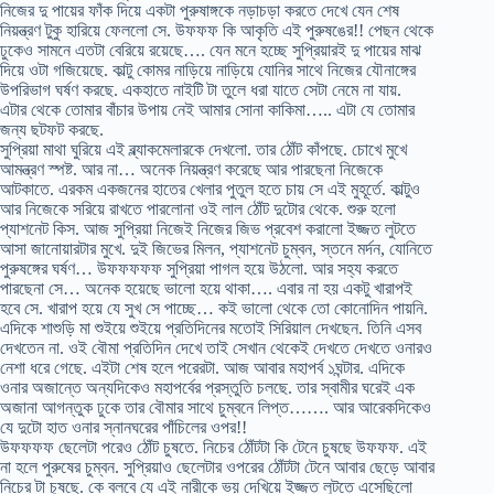
নিজের দু পায়ের ফাঁক দিয়ে একটা পুরুষাঙ্গকে নড়াচড়া করতে দেখে যেন শেষ
নিয়ন্ত্রণ টুকু হারিয়ে ফেললো সে. উফফফ কি আকৃতি এই পুরুষঙের!! পেছন থেকে
ঢুকেও সামনে এতটা বেরিয়ে রয়েছে…. যেন মনে হচ্ছে সুপ্রিয়ারই দু পায়ের মাঝ
দিয়ে ওটা গজিয়েছে. কাল্টু কোমর নাড়িয়ে নাড়িয়ে যোনির সাথে নিজের যৌনাঙ্গের
উপরিভাগ ঘর্ষণ করছে. একহাতে নাইটি টা তুলে ধরা যাতে সেটা নেমে না যায়.
এটার থেকে তোমার বাঁচার উপায় নেই আমার সোনা কাকিমা….. এটা যে তোমার
জন্য ছটফট করছে.
সুপ্রিয়া মাথা ঘুরিয়ে এই ব্ল্যাকমেলারকে দেখলো. তার ঠোঁট কাঁপছে. চোখে মুখে
আমন্ত্রণ স্পষ্ট. আর না… অনেক নিয়ন্ত্রণ করেছে আর পারছেনা নিজেকে
আটকাতে. এরকম একজনের হাতের খেলার পুতুল হতে চায় সে এই মুহূর্তে. কাল্টুও
আর নিজেকে সরিয়ে রাখতে পারলোনা ওই লাল ঠোঁট দুটোর থেকে. শুরু হলো
প্যাশনেট কিস. আজ সুপ্রিয়া নিজেই নিজের জিভ প্রবেশ করালো ইজ্জত লুটতে
আসা জানোয়ারটার মুখে. দুই জিভের মিলন, প্যাশনেট চুম্বন, স্তনে মর্দন, যোনিতে
পুরুষঙ্গের ঘর্ষণ… উফফফফফ সুপ্রিয়া পাগল হয়ে উঠলো. আর সহ্য করতে
পারছেনা সে… অনেক হয়েছে ভালো হয়ে থাকা…. এবার না হয় একটু খারাপই
হবে সে. খারাপ হয়ে যে সুখ সে পাচ্ছে… কই ভালো থেকে তো কোনোদিন পায়নি.
এদিকে শাশুড়ি মা শুইয়ে শুইয়ে প্রতিদিনের মতোই সিরিয়াল দেখছেন. তিনি এসব
দেখতেন না. ওই বৌমা প্রতিদিন দেখে তাই সেখান থেকেই দেখতে দেখতে ওনারও
নেশা ধরে গেছে. এইটা শেষ হলে পরেরটা. আজ আবার মহাপর্ব ১ঘন্টার. এদিকে
ওনার অজান্তে অন্যদিকেও মহাপর্বের প্রস্তুতি চলছে. তার স্বামীর ঘরেই এক
অজানা আগন্তুক ঢুকে তার বৌমার সাথে চুম্বনে লিপ্ত……. আর আরেকদিকেও
যে দুটো হাত ওনার স্নানঘরের পাঁচিলের ওপর!!
উফফফফ ছেলেটা পরেও ঠোঁট চুষতে. নিচের ঠোঁটটা কি টেনে চুষছে উফফফ. এই
না হলে পুরুষের চুম্বন. সুপ্রিয়াও ছেলেটার ওপরের ঠোঁটটা টেনে আবার ছেড়ে আবার
নিচের টা চুষছে. কে বলবে যে এই নারীকে ভয় দেখিয়ে ইজ্জত লুটতে এসেছিলো