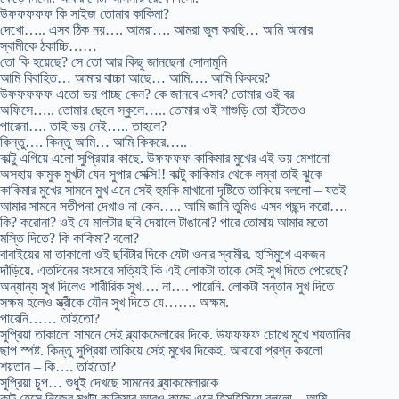
উফফফফফ কি সাইজ তোমার কাকিমা?
দেখো….. এসব ঠিক নয়…. আমরা…. আমরা ভুল করছি… আমি আমার
স্বামীকে ঠকাচ্চি……
তো কি হয়েছে? সে তো আর কিছু জানছেনা সোনামুনি
আমি বিবাহিত… আমার বাচ্চা আছে… আমি…. আমি কিকরে?
উফফফফফ এতো ভয় পাচ্ছ কেন? কে জানবে এসব? তোমার ওই বর
অফিসে….. তোমার ছেলে স্কুলে….. তোমার ওই শাশুড়ি তো হাঁটতেও
পারেনা…. তাই ভয় নেই….. তাহলে?
কিন্তু…. কিন্তু আমি… আমি কিকরে…..
কাল্টু এগিয়ে এলো সুপ্রিয়ার কাছে. উফফফফ কাকিমার মুখের এই ভয় মেশানো
অসহায় কামুক মুখটা যেন সুপার সেক্সি!! কাল্টু কাকিমার থেকে লম্বা তাই ঝুকে
কাকিমার মুখের সামনে মুখ এনে সেই হুমকি মাখানো দৃষ্টিতে তাকিয়ে বললো – যতই
আমার সামনে সতীপনা দেখাও না কেন….. আমি জানি তুমিও এসব পছন্দ করো….
কি? করোনা? ওই যে মালটার ছবি দেয়ালে টাঙানো? পারে তোমায় আমার মতো
মস্তি দিতে? কি কাকিমা? বলো?
বাবাইয়ের মা তাকালো ওই ছবিটার দিকে যেটা ওনার স্বামীর. হাসিমুখে একজন
দাঁড়িয়ে. এতদিনের সংসারে সত্যিই কি এই লোকটা তাকে সেই সুখ দিতে পেরেছে?
অন্যান্য সুখ দিলেও শারীরিক সুখ…. না…. পারেনি. লোকটা সন্তান সুখ দিতে
সক্ষম হলেও স্ত্রীকে যৌন সুখ দিতে যে……. অক্ষম.
পারেনি…… তাইতো?
সুপ্রিয়া তাকালো সামনে সেই ব্ল্যাকমেলারের দিকে. উফফফফ চোখে মুখে শয়তানির
ছাপ স্পষ্ট. কিন্তু সুপ্রিয়া তাকিয়ে সেই মুখের দিকেই. আবারো প্রশ্ন করলো
শয়তান – কি…. তাইতো?
সুপ্রিয়া চুপ… শুধুই দেখছে সামনের ব্ল্যাকমেলারকে
কাল্টু হেসে নিজের মুখটা কাকিমার আরও কাছে এনে হিসহিসিয়ে বললো – আমি