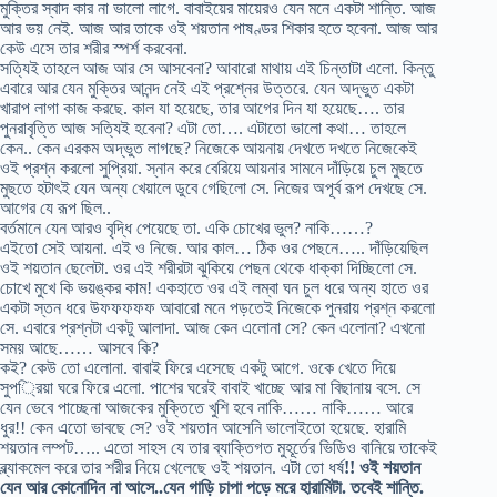
মুক্তির স্বাদ কার না ভালো লাগে. বাবাইয়ের মায়েরও যেন মনে একটা শান্তি. আজ
আর ভয় নেই. আজ আর তাকে ওই শয়তান পাষণ্ডর শিকার হতে হবেনা. আজ আর
কেউ এসে তার শরীর স্পর্শ করবেনা.
সত্যিই তাহলে আজ আর সে আসবেনা? আবারো মাথায় এই চিন্তাটা এলো. কিন্তু
এবারে আর যেন মুক্তির আনন্দ নেই এই প্রশ্নের উত্তরে. যেন অদ্ভুত একটা
খারাপ লাগা কাজ করছে. কাল যা হয়েছে, তার আগের দিন যা হয়েছে…. তার
পুনরাবৃত্তি আজ সত্যিই হবেনা? এটা তো…. এটাতো ভালো কথা… তাহলে
কেন.. কেন এরকম অদ্ভুত লাগছে? নিজেকে আয়নায় দেখতে দখতে নিজেকেই
ওই প্রশ্ন করলো সুপ্রিয়া. স্নান করে বেরিয়ে আয়নার সামনে দাঁড়িয়ে চুল মুছতে
মুছতে হটাৎই যেন অন্য খেয়ালে ডুবে গেছিলো সে. নিজের অপূর্ব রূপ দেখছে সে.
আগের যে রূপ ছিল..
বর্তমানে যেন আরও বৃদ্ধি পেয়েছে তা. একি চোখের ভুল? নাকি……?
এইতো সেই আয়না. এই ও নিজে. আর কাল… ঠিক ওর পেছনে….. দাঁড়িয়েছিল
ওই শয়তান ছেলেটা. ওর এই শরীরটা ঝুকিয়ে পেছন থেকে ধাক্কা দিচ্ছিলো সে.
চোখে মুখে কি ভয়ঙ্কর কাম! একহাতে ওর এই লম্বা ঘন চুল ধরে অন্য হাতে ওর
একটা স্তন ধরে উফফফফফ আবারো মনে পড়তেই নিজেকে পুনরায় প্রশ্ন করলো
সে. এবারে প্রশ্নটা একটু আলাদা. আজ কেন এলোনা সে? কেন এলোনা? এখনো
সময় আছে…… আসবে কি?
কই? কেউ তো এলোনা. বাবাই ফিরে এসেছে একটু আগে. ওকে খেতে দিয়ে
সুপ্রিয়া ঘরে ফিরে এলো. পাশের ঘরেই বাবাই খাচ্ছে আর মা বিছানায় বসে. সে
যেন ভেবে পাচ্ছেনা আজকের মুক্তিতে খুশি হবে নাকি…… নাকি…… আরে
ধুর!! কেন এতো ভাবছে সে? ওই শয়তান আসেনি ভালোইতো হয়েছে. হারামি
শয়তান লম্পট….. এতো সাহস যে তার ব্যাক্তিগত মুহূর্তের ভিডিও বানিয়ে তাকেই
ব্ল্যাকমেল করে তার শরীর নিয়ে খেলেছে ওই শয়তান. এটা তো ধর্ষ
!! ওই শয়তান
যেন আর কোনোদিন না আসে..যেন গাড়ি চাপা পড়ে মরে হারামিটা. তবেই শান্তি.