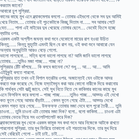
করতাম জানো?
আবারো চুপ সুপ্রিয়া.
কানের কাছে মুখ এনে ব্ল্যাকমেলার বললো – তোমার এইগুলো থেকে সব দুধ আমিই
খেয়ে নিতাম…. তোমার ওই পুচকেটাকে কিচ্ছু দিতাম না….. সব আমার পেটে
যেত….. শালা এই মাইয়ের দুধ খেয়েছে তোমার ছেলে… ভেবেই হিংসে হচ্ছে
ব্যাটার ওপর.
এরকম একটা অশ্লীল জঘন্য কথা শুনে যেকোনো মায়ের রাগ হওয়া উচিত
কিন্তু….. কিন্তু মুহূর্তটা এমনই ছিল যে রাগ নয়, ওই কথা শুনে আবারো যেন
অন্যায় অনুভূতিটা আরও বেড়ে গেলো.
ভালো লাগছেনা… সত্যি বলো ভালো লাগছে না? আমি জানি ভালো লাগছে
তোমার…..তুমিও মজা পাচ্ছ… পাচ্ছ না?
সুপ্রিয়ার ঠোঁট কাঁপছে… কি বলবে জানেনা সে? শুধু… আ… আ… আমি
এইটুকুই বলতে পারলো.
সুপ্রিয়ার হাত তখন ওই বিশাল যত্রটার ওপর. অজান্তেই যেন ওটাকে আদর
করতে শুরু করেছে সে. নিজে হস্তমৈথুন করা আর কোনো নারীকে দিয়ে করানোয়
কি পার্থক্য সেটা কাল্টু জানে. সেই সুখ নিতে নিতে সে কাকিমার কানের কাছে মুখ
এনে ফিসফিস করে বললো – পাচ্ছ পাচ্ছ……তুমিও পাচ্ছ…আহ্হ্হঃ এই দেখো
কত ফুলে গেছে আমার বাঁড়াটা…. কেমন ফুলে গেছে ঐটা…. আহ্হ্হঃ দেখো
কেমন শক্ত হয়ে গেছে…. উফফফফ তোমায় মজা দেবে বলে পুরো তৈরী…. তুমি
চাওনা… তুমি চাওনা এটা তোমায় মজা দিক? বলো.. বলো কাকিমা…. চাওনা এটা
তোমার ভেতর গিয়ে সব ওলোটপালোট করে দিক?
ব্ল্যাকমেলারের মুখ থেকে এরকম কামুক সব কথা শুনে আর নিজেকে আটকে রাখতে
পারলোনা সুপ্রিয়া. তার মুখ ফিরিয়ে তাকালো ওই শয়তানের দিকে. তার মুখ দিয়ে
সেই বেরিয়েই গেলো – চাই চাই.. চাই….