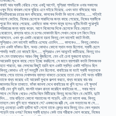
তাকাচ্ছিলো.
বাবাই আর স্বামী বেরিয়ে গেছে একটু আগেই. সুপ্রিয়া শাশুড়িকে ওনার সকালের
ওষুধ দিয়ে বাথরুম থেকে ঘুরিয়ে এনে শুইয়ে দিয়েছে. এখন ভাত বসিয়েছে আর
দ্বিতীয়বারের চায়ের জল বসিয়েছে. কালকের দিনটা কি ভালো কেটেছে….. সত্যিই
ভালো কেটেছে. নিজের ছেলেকে সারাদিনের জন্য কাছে পেয়েছে, নিজের স্বামীকে
পুরো দিন কাছে পেয়েছে. এমনিতে কাজ পাগল মানুষ হলেও ছুটির দিনটা পুরোপুরি
পরিবারের জন্য ব্যায় করেন. আগে বিকেলের দিকে ছেলেকে নিয়ে বেড়াতে
বেরোতেন, রাস্তার ধারে যে চপের দোকানটা ছিল সেখান থেকে চপ কিনে নিয়ে
আসতেন. এখন খুব একটা বেরোনো হয়না কিন্তু বেশ ভালোই কাটে দিনটা.
সুপ্রিয়াও বেশ ভালোই কাটিয়ে এসেছে এতদিন….. কালকেও… কিন্তু কোথাও
যেন একটা ফাঁকাও ছিল. অথচ কোথাও কোনো স্থান শুন্য ছিলোনা. স্বামী ছেলে
শাশুড়ি সবাই তো কাছেই ছিল…. সুপ্রিয়াও বেশ আনন্দেই কাটিয়েছে. কিন্তু তাও
সে যেন তারমধ্যেও আরও কিছু খুঁজছিলো. যেন এই চেনা মুখগুলো ছাড়াও
আরেকটা মুখকে কাছে পেতে ইচ্ছে করছিলো. সে জানে ব্যাপারটা কতটা বিপদজনক
হতে পারতো, বরং সেসবের কিছুই হয়নি বলে একটা স্বস্তি একটা শান্তিও ছিল
কিন্তু কোথাও ওই পূর্ণ সন্তুষ্টি যেন ছিলোনা. বাবাইয়ের মা যতই স্বামী সন্তানকে
কাছে পেয়ে তাদের দেখাশুনায় ব্যাস্ত থাকতে চেয়েছে ততো যেন সেই অন্য নারীটা
তাকে বাধ্য করেছে ওই আরেকট মুখকে কল্পনা করতে, বাধ্য করেছে বার বার
জানলার দিকে তাকাতে. ফাঁকা জানলা দেখে বাবাইয়ের মা খুশি হলেও ওই ক্ষুদার্থ
নারী যেন খুশি হয়নি. মাংসটা দারুন রান্না করেছিল বাবাইয়ের মা… সবার সাথে
সাথে সে নিজে খেয়েও পেটের খিদে মিটিয়েছে কিন্তু মনের খিদে যে মেটেনি. দুটো
দিন… তার বাড়িতে কোনো শয়তানের পা পড়েনি. এটা তো ভালো খবর. কিন্তু
তাহলে কেন খুশি হতে পারছেনা সে? একজনের স্ত্রী সে, এক সন্তানের মা সে…
তবু এতবড়ো একটা দুর্ঘটনা ঘটে গেলো তাকে কেন্দ্র করে কিন্তু তাও কেন প্রভাব
পড়েনি তার ওপর? নিজের স্বামী ছাড়াও কেউ তার শরীরকে ভোগ করেছে, নিজের