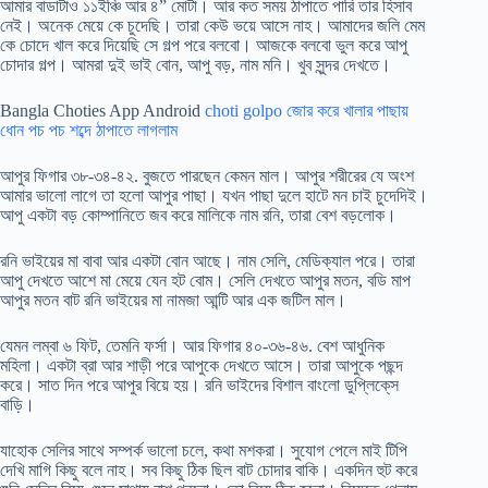
আমার বাডাটাও ১১ইঞ্চি আর ৪” মোটা। আর কত সময় ঠাপাতে পারি তার হিসাব
নেই। অনেক মেয়ে কে চুদেছি। তারা কেউ ভয়ে আসে নাহ। আমাদের জলি মেম
কে চোদে খাল করে দিয়েছি সে গল্প পরে বলবো। আজকে বলবো ভুল করে আপু
চোদার গল্প। আমরা দুই ভাই বোন, আপু বড়, নাম মনি। খুব সুন্দর দেখতে।
Bangla Choties App Android
choti golpo জোর করে খালার পাছায়
ধোন পচ পচ শব্দে ঠাপাতে লাগলাম
আপুর ফিগার ৩৮-৩৪-৪২. বুজতে পারছেন কেমন মাল। আপুর শরীরের যে অংশ
আমার ভালো লাগে তা হলো আপুর পাছা। যখন পাছা দুলে হাটে মন চাই চুদেদিই।
আপু একটা বড় কোম্পানিতে জব করে মালিকে নাম রনি, তারা বেশ বড়লোক।
রনি ভাইয়ের মা বাবা আর একটা বোন আছে। নাম সেলি, মেডিক্যাল পরে। তারা
আপু দেখতে আশে মা মেয়ে যেন হট বোম। সেলি দেখতে আপুর মতন, বডি মাপ
আপুর মতন বাট রনি ভাইয়ের মা নামজা আন্টি আর এক জটিল মাল।
যেমন লম্বা ৬ ফিট, তেমনি ফর্সা। আর ফিগার ৪০-৩৬-৪৬. বেশ আধুনিক
মহিলা। একটা ব্রা আর শাড়ী পরে আপুকে দেখতে আসে। তারা আপুকে পছন্দ
করে। সাত দিন পরে আপুর বিয়ে হয়। রনি ভাইদের বিশাল বাংলো ডুপ্লিকে্স
বাড়ি।
যাহোক সেলির সাথে সম্পর্ক ভালো চলে, কথা মশকরা। সুযোগ পেলে মাই টিপি
দেখি মাগি কিছু বলে নাহ। সব কিছু ঠিক ছিল বাট চোদার বাকি। একদিন হুট করে