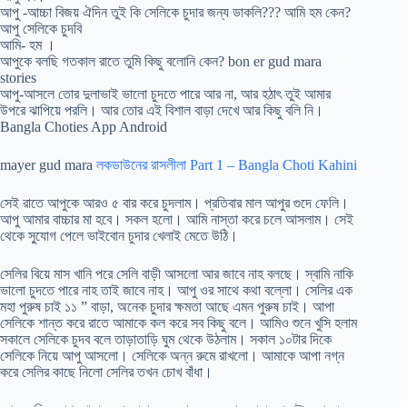
আপু -আচ্চা বিজয় ঐদিন তুই কি সেলিকে চুদার জন্য ডাকলি??? আমি হম কেন?
আপু সেলিকে চুদবি
আমি- হম ।
আপুকে বলছি গতকাল রাতে তুমি কিছু বলোনি কেন? bon er gud mara
stories
আপু-আসলে তোর দুলাভাই ভালো চুদতে পারে আর না, আর হঠাৎ তুই আমার
উপরে ঝাপিয়ে পরলি। আর তোর এই বিশাল বাড়া দেখে আর কিছু বলি নি।
Bangla Choties App Android
mayer gud mara
লকডাউনের রাসলীলা​ Part 1 – Bangla Choti Kahini
সেই রাতে আপুকে আরও ৫ বার করে চুদলাম। প্রতিবার মাল আপুর গুদে ফেলি।
আপু আমার বাচ্চার মা হবে। সকল হলো। আমি নাস্তা করে চলে আসলাম। সেই
থেকে সু্যোগ পেলে ভাইবোন চুদার খেলাই মেতে উঠি।
সেলির বিয়ে মাস খানি পরে সেলি বাড়ী আসলো আর জাবে নাহ বলছে। স্বামি নাকি
ভালো চুদতে পারে নাহ তাই জাবে নাহ। আপু ওর সাথে কথা বল্লো। সেলির এক
মহা পুরুষ চাই ১১ ” বাড়া, অনেক চুদার ক্ষমতা আছে এমন পুরুষ চাই। আপা
সেলিকে শান্ত করে রাতে আমাকে কল করে সব কিছু বলে। আমিও শুনে খুসি হলাম
সকালে সেলিকে চুদব বলে তাড়াতাড়ি ঘুম থেকে উঠলাম। সকাল ১০টার দিকে
সেলিকে নিয়ে আপু আসলো। সেলিকে অন্ন রুমে রাখলো। আমাকে আপা নগ্ন
করে সেলির কাছে নিলো সেলির তখন চোখ বাঁধা।