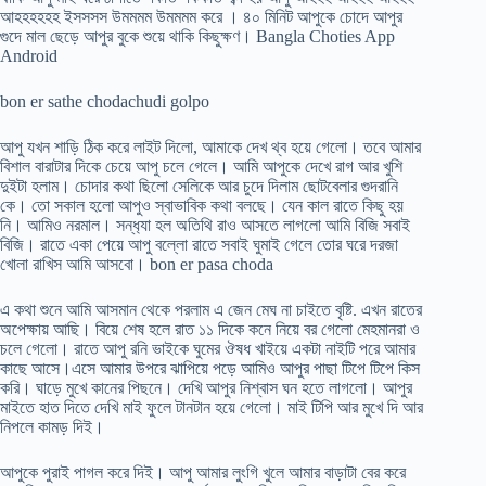
আহহহহহহ ইসসসস উমমমম উমমমম করে । ৪০ মিনিট আপুকে চোদে আপুর
গুদে মাল ছেড়ে আপুর বুকে শুয়ে থাকি কিছুক্ষণ। Bangla Choties App
Android
bon er sathe chodachudi golpo
আপু যখন শাড়ি ঠিক করে লাইট দিলো, আমাকে দেখ থ্ব হয়ে গেলো। তবে আমার
বিশাল বারাটার দিকে চেয়ে আপু চলে গেলে। আমি আপুকে দেখে রাগ আর খুশি
দুইটা হলাম। চোদার কথা ছিলো সেলিকে আর চুদে দিলাম ছোটবেলার গুদরানি
কে। তো সকাল হলো আপুও স্বাভাবিক কথা বলছে। যেন কাল রাতে কিছু হয়
নি। আমিও নরমাল। সন্ধ‍্যা হল অতিথি রাও আসতে লাগলো আমি বিজি সবাই
বিজি। রাতে একা পেয়ে আপু বল্লো রাতে সবাই ঘুমাই গেলে তোর ঘরে দরজা
খোলা রাখিস আমি আসবো। bon er pasa choda
এ কথা শুনে আমি আসমান থেকে পরলাম এ জেন মেঘ না চাইতে বৃষ্টি. এখন রাতের
অপেক্ষায় আছি। বিয়ে শেষ হলে রাত ১১ দিকে কনে নিয়ে বর গেলো মেহমানরা ও
চলে গেলো। রাতে আপু রনি ভাইকে ঘুমের ঔষধ খাইয়ে একটা নাইটি পরে আমার
কাছে আসে।এসে আমার উপরে ঝাপিয়ে পড়ে আমিও আপুর পাছা টিপে টিপে কিস
করি। ঘাড়ে মুখে কানের পিছনে। দেখি আপুর নিশ্বাস ঘন হতে লাগলো। আপুর
মাইতে হাত দিতে দেখি মাই ফুলে টানটান হয়ে গেলো। মাই টিপি আর মুখে দি আর
নিপলে কামড় দিই।
আপুকে পুরাই পাগল করে দিই। আপু আমার লুংগি খুলে আমার বাড়াটা বের করে