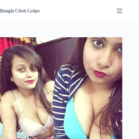
Skip
to
Bangla Choti Golpo
content