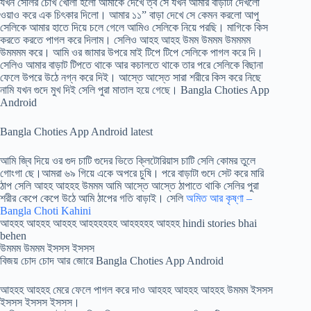
যখন সেলির চোখ খোলা হলো আমাকে দেখে ত্ব সে যখন আমার বাড়াটা দেখলো
ওয়াও করে এক চিৎকার দিলো। আমার ১১” বাড়া দেখে সে কেমন করলো আপু
সেলিকে আমার হাতে দিয়ে চলে গেলে আমিও সেলিকে নিয়ে পরছি। মাগিকে কিস
করতে করতে পাগল করে দিলাম। সেলিও আহহ আহহ উমম উমমম উমমমম
উমমমম করে। আমি ওর জামার উপরে মাই টিপে টিপে সেলিকে পাগল করে দি।
সেলিও আমার বাড়াট টিপতে থাকে আর কচালতে থাকে তার পরে সেলিকে বিছানা
ফেলে উপরে উঠে নগ্ন করে দিই। আস্তে আস্তে সারা শরীরে কিস করে নিছে
নামি যখন গুদে মুখ দিই সেলি পুরা মাতাল হয়ে গেছে। Bangla Choties App
Android
Bangla Choties App Android latest
আমি জ্বি দিয়ে ওর গুদ চাটি গুদের ভিতে ক্লিটোরিয়াস চাটি সেলি কোমর তুলে
গোংগা ছে।আমরা ৬৯ গিয়ে একে অপরে চুষি। পরে বাড়াটা গুদে সেট করে মারি
ঠাপ সেলি আহহ আহহহ উমমম আমি আস্তে আস্তে ঠাপাতে থাকি সেলির পুরা
শরীর কেপে কেপে উঠে আমি ঠাপের গতি বাড়াই। সেলি
অমিত আর কৃষ্ণা –
Bangla Choti Kahini
আহহহ আহহহ আহহহ আহহহহহহ আহহহহহ আহহহ hindi stories bhai
behen
উমমম উমমম ইসসস ইসসস
বিজয় চোদ চোদ আর জোরে Bangla Choties App Android
আহহহ আহহহ মেরে ফেলে পাগল করে দাও আহহহ আহহহ আহহহ উমমম ইসসস
ইসসস ইসসস ইসসস।