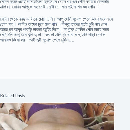
সেদিন দুজন এতই উত্তেজিত ছিলাম যে চোদে ওর গুদ পোঁদ ফাটিয়ে ফেললাম
মাগির। সেদিন আপুকে সহ মোট ১ ঘন্টা চোদলাম দুই মাগির গুদ পোঁদ ।
সেদিন থেকে ননদ ভাবি কে চোদে চলি। আপু সেলি সু্যোগ পেলে আমর ঘরে এসে
চোদা খায়। আমিও তাদের চুদে মজা পাই। কিন্তু তাদের যতই চুদি নাহ কেন
আমর মন আপুর শাশুড়ি নাজমা আন্টির দিকে। আপুকে একদিন পোঁদ মারার সময়
সেটা বলি আপু শুনে খুশি হলো। বললো মাগি খুব খাসা মাল, মাই পাছা দেখলে
আমারও হিংসা হয়। ভাই তুই সু্যোগ পেলে চুদিস….
Related Posts