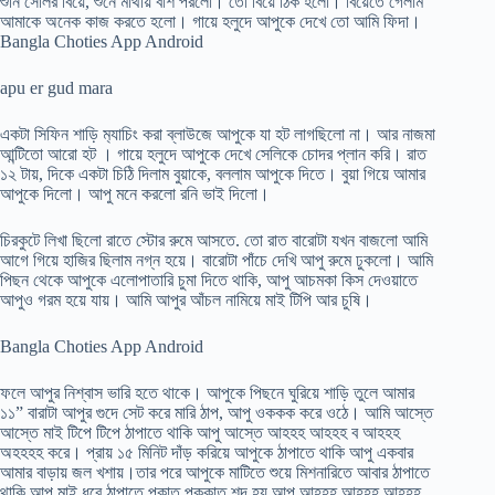
শুনি সেলির বিয়ে, শুনে মাথায় বাশ পরলো। তো বিয়ে ঠিক হলো। বিয়েতে গেলাম
আমাকে অনেক কাজ করতে হলো। গায়ে হলুদে আপুকে দেখে তো আমি ফিদা।
Bangla Choties App Android
apu er gud mara
একটা সিফিন শাড়ি ম‍্যাচিং করা ব্লাউজে আপুকে যা হট লাগছিলো না। আর নাজমা
আন্টিতো আরো হট । গায়ে হলুদে আপুকে দেখে সেলিকে চোদর প্লান করি। রাত
১২ টায়, দিকে একটা চিঠি দিলাম বুয়াকে, বললাম আপুকে দিতে। বুয়া গিয়ে আমার
আপুকে দিলো। আপু মনে করলো রনি ভাই দিলো।
চিরকুটে লিখা ছিলো রাতে স্টোর রুমে আসতে. তো রাত বারোটা যখন বাজলো আমি
আগে গিয়ে হাজির ছিলাম নগ্ন হয়ে। বারোটা পাঁচে দেখি আপু রুমে ঢুকলো। আমি
পিছন থেকে আপুকে এলোপাতারি চুমা দিতে থাকি, আপু আচমকা কিস দেওয়াতে
আপুও গরম হয়ে যায়। আমি আপুর আঁচল নামিয়ে মাই টিপি আর চুষি।
Bangla Choties App Android
ফলে আপুর নিশ্বাস ভারি হতে থাকে। আপুকে পিছনে ঘুরিয়ে শাড়ি তুলে আমার
১১” বারাটা আপুর গুদে সেট করে মারি ঠাপ, আপু ওককক করে ওঠে। আমি আস্তে
আস্তে মাই টিপে টিপে ঠাপাতে থাকি আপু আস্তে আহহহ আহহহ ব আহহহ
অহহহহ করে। প্রায় ১৫ মিনিট দাঁড় করিয়ে আপুকে ঠাপাতে থাকি আপু একবার
আমার বাড়ায় জল খশায়।তার পরে আপুকে মাটিতে শুয়ে মিশনারিতে আবার ঠাপাতে
থাকি আপু মাই ধরে ঠাপাতে পকাত পককাত শব্দ হয় আপু আহহহ আহহহ আহহহ