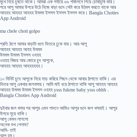
মুখে নিয়ে চুষতে থাকে। আমরা এক পর্যায়ে ৬৯ পজিসনে গিয়ে চোষাচুষি করি।
পরে আপু আমার উপরে উঠে নিজে বাড়া গুদে সেটা করে উঠবস করতে থাকে আর
আহহহ আহহহ আহহহ উমমম ইসসস ইসসস ইসসস করে। Bangla Choties
App Android
ma chele choti golpo
প্রতি ঠাপে আমার বাড়াটা গুদে ভিতরে ঢুকে যায়। আর আপু
আহহহ আহহহ আহহ উমমম
উমমম উমমম ইসসস ওহহহ
ওহহহ বিজয় আর জোরে চুদ আপুকে,
আহহহ আহহহ আহহহহহহ।
১০ মিনিট চুদে আপুকে নিয়ে দাড় করিয়ে পিছন থেকে আবার ঠাপাতে থাকি। এর
ভিতর আপু একবার জলখসায়। আমি মাই ধরে ঠাপাতে থাকি আপু আহহহ আহহহ
আহহহ উমমম উমমম ইসসস ওহহহ ysss fukme baby ysss ohhh .
Bangla Choties App Android
দুইবার জল খসার পর আপুর এমন গাদনে আমিও আপুর গুদে জল খসায়ই। আপুর
উপরে সুয়ে থাকি।
আপু কেমন লাগলো
অনেক শুখ পেলাম?
আমি- তাই
আপু হম।