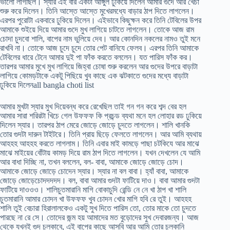
ভালো লাগছিল। স্যার এই বার একটা আঙ্গুল ঢুকিয়ে দিলেন আমার গুদে আর খেঁচা
শুরু করে দিলেন। তিনি আস্তে আস্তে মুখেরমধ্যে বাড়ার ঠাপ দিতে লাগলেন।
এরপর পুরোটা একবারে ঢুকিয়ে দিলেন। এইভাবে কিছুক্ষন করে তিনি টেবিলের উপর
আমাকে শুইয়ে দিয়ে আমার গুদে মুখ লাগিয়ে চাটতে লাগলেন। তোকে আজ রাম
চোদা চুদবো শালি, বাপের নাম ভুলিয়ে দেব। আর কোনদিন নকলের নামও তুই মনে
রাখবি না। তোকে আজ চুদে চুদে তোর পেট বানিযে ফেলব। এরপর তিনি আমাকে
টেবিলের ধারে টেনে আমার দুই পা ফাঁক করতে বললেন। যত পারিস ফাঁক কর।
তারপর আমার মুখে মুখ লাগিয়ে জিহ্বা চোষা শুরু করলেন আর গুদের উপরে বাড়াটা
লাগিয়ে কোমড়টাকে একটু পিছিয়ে খুব কাছে এক ঝটকাতে গুদের মধ্যে বাড়াটা
ঢুকিয়ে দিলেনall bangla choti list
আমার মুখটা স্যার মুখ দিয়েবন্ধ করে রেখেছিল তাই গন গন করে শব্দ বের হল
আমার সারা শরিরটা খিচে গেল উফফফ কি প্রচন্ড ব্যথা মনে হল লোহার রড ঢুকিয়ে
দিলেন স্যার। তারপর ঠাপ মেরে জোড়ে জোড়ে চুদতে লাগলেন। শালি খানকি
তোর গুদটা দারুন টাইটরে। তিনি প্রায় ছিড়ে ফেলতে লাগলেন। আর আমি ব্যথায়
আহহহ আহহহ করতে লাগলাম। তিনি এবার মাই কামড়ে পাছা চটকিযে আর মাঝে
মাঝে মাইয়ের বোঁটায় কামড় দিয়ে রাম ঠাপ দিতে লাগলেন। যখন দেখলেন যে আমি
আর বাধা দিচ্ছি না, তখন বললেন, বল- বাবা, আমাকে জোড়ে জোড়ে চোদ।
আমাকে জোড়ে জোড়ে চোদেন স্যার। স্যার না বল বাবা। হ্যাঁ বাবা, আমাকে
জোড়ে জোড়েচোদদদদদ। বল, বাবা আমার গুদটা ফাটিয়ে দাও। বাবা আমার গুদটা
ফাটিয়ে দাওওও। শালিচুতমারানি মাগি বোকাচুদি রেন্ডি নে নে খা ঠাপ খা শালি
চুতমারানি আমার চোদন খা উফফফ খুব চোদন খোর মাগি হবি রে তুই। আহহহ
শালি তুই বেচারা হিরালালকেও একটু সুখ দিতে পারিস তো, তোর মাকে তো চুদতে
পারছে না রে সে। তোদের জন্ম হয় আমাদের মত বুড়োদের সুখ দেবারজন্য। আজ
থেকে যখনই গুদ চুলকাবে, এই বাপের কাছে আসবি আর আমি তোর চুলকানি