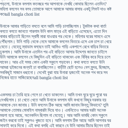
পড়লো, উনাকে বললাম কতবছর পর আপনাকে দেখছি কোথায় ছিলেন এতদিন?
মহিলা বললেন সব বলব তোমাকে আগে আমাকে আমার বাসায় একটু লিফট দাও কষ্ট
করেall bangla choti list
উনাকে আমার গাড়িতে বসতে বলে আমি গাড়ি চালাচ্ছিলাম। টুকটাক কথা বার্তা
বলতে বলতে জানতে পারলাম উনি কাল মাত্র এই বাড়িতে এসেছেন, এতো দিন
বাবার বাড়িতেই ছিলেন স্বামী মারা যাওয়ার পর থেকে। মহিলার ঘরের সামনে এসে
পৌঁছলাম। উনি গাড়ি থেকে নেমে আমাকে বললেন ভিতরে এসে এক চাপ চা খেয়ে
যেতে। যেহেতু ম্যাডাম বলছেন তাই আমিও গাড়ি একপাশে রেখে বাড়ির ভিতরে
ঢুকলাম। আমি উনাকে এতদিন পর এই বাড়িতে আসার উদ্দেশ্য জানতে চাইলে
উনি আমাকে বললেন যে কিছুদিন এই বাড়িতে থাকবেন এবং বিক্রি করে দিয়ে চলে
যাবেন। আর এই সময় কোন একটা স্কুলে পড়াবেন। কথা বলতে বলতে উনি
আমরা দুইজনের জন্যই চা বানাচ্ছিলেন। বাড়ীটা ছোট হলেও বেশ সুন্দর, ছিমছাম,
সবকিছুই সাজান গুছানো। দেখেই বুঝা যায় উনারা দুজনেই অনেক শখ করে সব
নিজের হাতে সাজিয়েছেনall bangla choti list
একসময় চা তৈরি হয়ে গেলে চা খেতে ডাকলেন। আমি তখন ঘুরে ঘুরে পুরো ঘর
দেখছিলাম। চা খেতে খেতে আমি উনাকে বললাম যদি কখনো কিছুর দরকার হয়
আমাকে যেন জানায়। উনি বললেন ঠিক আছে আমি জানাব কিন্তু কিভাবে? তুমি
আমাকে তোমার মোবাইল নাম্বারটা দিয়ে যাও। এমনিতেও আমার ঘরটা অনেক
ময়লা হয়ে আছে, অনেকদিন ছিলাম না যেহেতু। আর আমি ভাবছি কোন স্কুলে
জইন করবো তাই স্কুলও খুজতে হবে। আমি বললাম ঠিক আছে আমি আপনার ঘর
সাফাই করে দিবো। এই কথা বলছি এই কারনে যে উনি আমার টিচার ছিলেন তাই