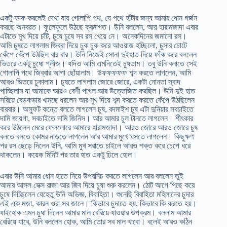
একটু ফাক করলেই দেখা যায় গোলাপি পথ, যে পথে হাঁটার জন্য আমার ধোন গর্জন
করছে অনবরত। ফুলেফুলে উঠছে ক্রমাগত। উনি বললেন, আয় হারামজাদা এবার
এটাতে মুখ দিয়ে চাঁট, চুষে চুষে সব রস খেয়ে নে। অনেকদিনের জমানো রস।
আমি চুষতে লাগলাম জিব্বা দিয়ে চুক চুক করে আওয়াজ হচ্ছিলো, চুসার চোটে
কেঁপে কেঁপে উঠছিল বার বার। উনি নিজেই সোনা দুইহাত দিয়ে ফাঁক করে বললেন
ভিতরে একটু চুষো প্লীজ। যদিও আমি এমনিতেই চুষতাম। তবু উনি বলাতে সেই
গোলাপি পথে জিব্বার আগা ছোঁয়ালাম। উফফফফফ শব্দ করতে লাগলেন, আমি
আরও ভিতরে ঢুকালাম। চুষতে লাগলাম জোরে জোরে, একটা নোনতা স্বাদ
পাচ্ছিলাম যা আমাকে আরও বেশী পাগল আর উত্তেজিত করছিল। উনি দুই হাত
সরিয়ে বেডকভার খামছে ধরলেন আর মুখ দিয়ে শব্দ করতে করতে কেঁপে উঠছিলেন
বারবার। অস্ফুট কন্তে বলতে লাগলেন চুষ, বদমাইশ চুষ এটা দুনিয়ার সবচাইতে
দামি জায়গা, সবচাইতে দামি জিনিস। আর আমার চুল টানতে লাগলেন। শীৎকার
করে উঠলেন মেরে ফেললোরে আমারে হারামজাদা। আরও জোরে আরও জোরে চুষ
বলতে বলতে কোমর নাড়তে লাগলেন আর আমার মুখে ঘসতে লাগলেন। কিছুক্ষণ
পর রস ছেড়ে দিলেন উনি, আমি মুখ সরাতে চাইলে আরও শক্ত করে চেপে ধরে
থাকলেন। কয়েক মিনিট পর তার হাত একটু ঢিলে হোল।
এবার উনি আমার ধোন হাতে নিয়ে উপরনিচ করতে লাগলেন আর বললেন তুই
আমার আসল সেক্স রাজা আর জিব দিয়ে চুষা শুরু করলেন। ঠোট আগে পিছে করে
চুষে দিচ্ছিলেন যেহেতু উনি অভিজ্ঞ, বিবাহিতা। শুনেছি বিবাহিতা মহিলাদের চুদার
এই এক মজা, কারন ওরা সব জানে। কিভাবে চুদাতে হয়, কিভাবে কি করতে হয়।
যাইহোক এমন চুষা দিলেন আমার মাল বেরিয়ে যাওয়ার উপক্রম। বললাম আমার
বেরিয়ে যাবে, উনি বললেন হোক, আমি তোর সব মাল খাবো। বলেই আরও কঠিন