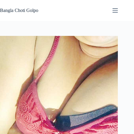
Skip
to
Bangla Choti Golpo
content