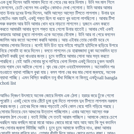
এক চুষা দিলেন আমি সামাল দিতে না পেরে বের করে দিলাম। উনি সব মাল গিলে
ফেললেন, চেটে খেলেন সব একটুও কোথাও দেখা গেলোনা। উনি আবার আমার
হাত উনার দুধের উপর দিলেন, আমি আস্তে আস্তে টিপতে লাগলাম। উনার দুধ
মোটেও নরম হয়নি, একটু শক্ত ছিল যা ধরতে খুব ভালো লাগছিলো। আবার টিপা
শুরু করলাম আর উনি আমার ধোন ধরে নাড়তে লাগলেন। দুজনে এমন করতে
করতে আমারটা আবার ফুলে শক্ত হয়ে গেলো উনার হাতেই। আবার সেই একই
কায়দায় আমরা চুষতে লাগলাম একে অন্যের যৌনাঙ্গ। উনি আর না পেরে বললেন
জালিম আর কতো অপেক্ষা করাবি আমায়। আয় এইবার তোর ধোনটা ভরে দে
আমার সোনার ভিতরে। বলেই উনি চিত হয়ে শুইয়ে পাদুটো দুইদিকে ছড়িয়ে উপরে
নিয়ে সোনাটা হা করে দিলেন। বলতে লাগলেন ডে হারামজাদা ঢুকা অনেকদিন হতে
ছটফট করছি চুদা খাওয়ার জন্য। চুদে ফাটিয়ে আমার সোনা আর সহ্য করতে
পারছিনা। যেই আমি সোনার মুখে লাগিয়ে থেলা দিলাম একটু ভিতরে ঢুকল অমনি
তার শ্বাস যেন আটকে গেলো। শব্দ বের হোল ওহহইসসসসসস। অনেকদিন পর
হওয়াতে ব্যাথা পাচ্ছিল বুঝা যায়। বলল শালা বের কর মার সোনা জ্বলছে, অনেক
ব্যাথা পাচ্ছি। এমন খিস্তি করছিল তবু বাঁধা দিচ্ছিল না কিন্তু একটুওall bangla
choti list
আমিও দ্বিগুণ উৎসাহে অনেক জোরে দিলাম এক ঠেলা। হরহর করে ঢুঁকে গেলো
পুরোটা। একটু থেমে তার ঠোঁটে চুমা চুমা দিতে লাগলাম দুধ টিপতে লাগলাম নরমাল
করার জন্য। চোখের দিকে নজর পড়তেই দেখি কোল বেয়ে পানি গড়িয়ে পরছে।
সোনার ভিতরে যেন আগুনের উত্তাপ পাচ্ছিলাম। এবার আস্তে আস্তে শুরু
করলাম ঠাপ দেওয়া। যতই দিচ্ছি সে ততই আরাম পাচ্ছিল। আমাকে জোরে চেপে
ধরছিল আর বলছিল মারো মারো আরও জোরে মারো আহ আহ আহ কি সুখ কতদিন
পর সোনার জ্বালা মিটাচ্ছি আমি। চুদে চুদে আমাকে ফাটিয়ে দাও, রাজা আমার
সোনাটা সাগর বানিয়ে দাও, তোমার বাঁশটা দিয়ে আরও জোরে গুতাও রাজা। আরও