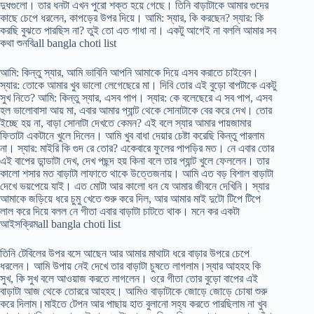
দুধগুলো। তার ধনটা এখন পুরো শক্ত হয়ে গেছে। তিনি বাড়াটাকে আমার গুদের
কাছে চেপে ধরলেন, কাপড়ের উপর দিয়ে। আমি: স্যার, কি করছেন? স্যার: কি
করছি বুঝতে পারছিস না? তুই তো এত গাধা না। একটু আগেই না বললি আমার সব
কথা শুনবিall bangla choti list
আমি: কিন্তু স্যার, আমি ভাবিনি আপনি আমাকে দিয়ে এসব করাতে চাইবেন।
স্যার: তোকে আমার খুব ভালো লেগেছেরে মা। দিবি তোর এই বুড়ো বাপটাকে একটু
সুখ নিতে? আমি: কিন্তু স্যার, এসব পাপ। স্যার: কে বলেছেরে এ সব পাপ, এসব
হল ভালোবাসা আয় মা, এবার আমার প্যান্ট থেকে সোনাটাকে বের করে দেখ। তোর
ইচ্ছে হয় না, বাড়া সোনাটা দেখতে কেমন? এই বলে স্যার আমার পায়জামার
ফিতাটা একটানে খুলে দিলেন। আমি খুব বাধা দেয়ার চেষ্টা করেছি কিন্তু পারলাম
না। স্যার: মাইরি কি গুদ রে তোর? একেবারে ফুলের পাপড়ির মত। নে এবার তোর
এই বাপের ডান্ডাটা দেখ, দেখ পছন্দ হয় কিনা বলে তার প্যান্ট খুলে ফেললেন। তার
কালো শসার মত বাড়াটা লাফাতে থাকে উত্তেজনায়। আমি এত বড় বিশাল বাড়াটা
দেখে ভয়পেয়ে যাই। এত মোটা আর কালো ধন যে আমার জীবনে দেখিনি। স্যার
আমাকে জড়িয়ে ধরে চুমু খেতে শুরু করে দিল, আর আমার মাই দুটো টিপে টিপে
লাল করে দিয়ে বলল নে গীতা এবার বাড়াটা চাটতে থাক। মনে কর একটা
আইসক্রিমall bangla choti list
তিনি টেবিলের উপর বসে আছেন আর আমার মাথাটা ধরে বাড়ার উপরে চেপে
ধরলেন। আমি উপায় নেই দেখে তার বাড়াটা চুষতে লাগলাম।স্যার আহহহ কি
সুখ, কি সুখ বলে আওয়াজ করতে লাগলেন। ওরে গীতা তোর বুড়ো বাপের এই
বাড়াটা আজ থেকে তোররে আহহহ। আমিও বাড়াটাকে জোড়ে জোড়ে চোষা শুরু
করে দিলাম।মাইতে টেপন আর পাছায় হাত বুলানো সহ্য করতে পারছিলাম না খুব