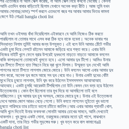
পর এতোবছর না আমি সেক্স করেছি, না আমি সেক্স নিয়ে কখনো ভেবেছি। কেননা
আমি এতদিন বাবার বাড়িতেই ছিলাম যেখানে অনেক কড়া রীতি। আজ তুমি যখন
আমার সোনায়(ভোদা) স্পর্শ করলে এতগুলো বছর পর আবার আমার ভিতর কামনা
জেগে উঠ লোall bangla choti list
আমি তখন ওইসময় বাঁধা দিয়েছিলাম এইকারনে যে আমি নিজেও ঠিক করতে
পারছিলাম না তোমার সাথে এসব করা ঠিক হবে নাকে হবেনা। অনেক ভাবার পর
সিন্ধান্ত নিলাম তুমিই আমার জন্য উপযুক্ত। এই বলে উনি আমার ঠোঁটে গভীর
একটা চুমা দিয়ে লেপটে রইলেন আমাকে জড়িয়ে ধরে শক্ত করে। এবার উনি
নিজের নাইটি খুলে ফেলে ব্রার উপরেই দুধগুলো নাড়তে নাড়তে আমাকে বললেন
বাকি কাপড়গুলো তোমাকেই খুলতে হবে। এসো আমার দুধ টিপো। আমিও উনার
দুধ টিপতে টিপতে হাত পিছনে নিয়ে ব্রা খুলে দিলাম। উম্মুক্ত দুধ দেখেই আমি
পাগলের মতো টিপতে লাগলাম জোরে জোরে। উনি বললেন আসো এবার আমার দুধ
পান করো, অনেক দুধ জমে আছে সব দুধ খেয়ে নাও। উনার একটা দুধের বোঁটা
মুখে নিয়ে চুষতে লাগলাম, উনি শব্দ করে উঠলেন ইসসসসসস আআআআহ
আহআহ। একটা চুসছি আরেকটা টিপছিলাম তো উনি কেমন যেন বন্য হয়ে উঠলেন
উত্তেজনায়। কোন হুঁশ ছিলোনা তার মুখ দিয়ে যা আসছিলো তাই বলে
যাচ্ছিলেন। চুষ আমার দুধ চুষ অসভ্য, জোরে জোরে চুষ। উনার এই উত্তেজনা
দেখে আমার জোশ আরও বেড়ে গেলো। উনি বলতে লাগলেন তুইতো খুব ভালো
চুষতে পারিসরে তার চাইতে ভালো চাঁটতে জানিস।আয় এবার আমার প্যানটি খোল,
আমি খুলে দিতেই উনার ফকফকা সোনাটা আমার চোখের সামনে, আমি দেখতেই
থাকলাম। খুব সুন্দর একটা সোনা, তরমুজের কোয়ার মতো দুই পাশে, মাঝখানে
একটি দানা, তার নিচে গভীর সুড়ঙ্গের শুরু। খুব যত্ন করে বাল কামানোall
bangla choti list