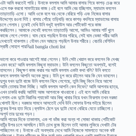
এটা আমি করতেই পারি। উনাকে বললাম আমি আমার বাসায় গিয়ে কাপড় চেঞ্জ করে
এসে শুরু করবো সাফাইয়ের কাজ।এই বলে আমি বের হচ্ছিলাম, ম্যাডাম বললেন
তাড়াতাড়ি এসো। আমি ওকে বলে ঘর থেকে বেরিয়ে পড়ি এবং নিজের বাসার
উদ্দেশ্যে রওনা দিই। বাসায় পোঁছে তড়িঘড়ি করে কাপড় বদলিয়ে ম্যাডামের বাসায়
চলে গেলাম। ঢুকেই দেখি উনি শুধুই ব্লাউস আর পেটিকোট পরে কাজ
করছিলেন। আমাকে দেখেই বললেন তাড়াতাড়ি আসো, আমিও আমার শার্ট খুলে
কাজে লেগে গেলাম। ঘাম বেয়ে পড়ছিল উনার শরিরে, সেই ঘাম ভেজা শরীর আমি
দেখতেই থাকলাম। যৌবন যেন আছড়ে পড়ছিল উনার শরীরে। বেচারি বেশিদিন
স্বামী সোহাগ পায়নিall bangla choti list
ভালো করে পাওয়ার আগেই মারা গেলেন। উনি সেটা খেয়াল করে বললেন কি দেখছ
এমন করে? আমি বললাম কিছুনা ম্যাডাম। উনি বললেন কিছুতো অবশ্যই, বলেই
হাসলেন। কিছুক্ষণ কাজ করার পর আমি বললাম একটা কথা বলি? উনি বলতে
বললে বললাম আপনি অনেক সুন্দর। উনি চুপ করে রইলেন আর কি যেন ভাবলেন।
দুপুর যখন দুটো বাজে উনি বললেন খিদে লেগেছে, তুমি কিছু কিনে নিয়ে আসো
আমি তোমায় টাকা দিচ্ছি। আমি বললাম আপনি কেন দিবেন? আমি আপনার ছাত্র,
এখন চাকরি করছি আমিই আজ আপনাকে খাওয়াবো। এই বলে আমি বেরিয়ে
গেলাম এবং দুটো বিরানির প্যাকেট আর কিছু খাবার নিয়ে যখন ফিরলাম তখন দরজা
খোলাই ছিল। দরজার সামনে আসতেই দেখি উনি সোফার উপর শুইয়ে ছিলেন
বুকের উপর হাত দিয়ে।ব্লাউস ঠেলে দুধ দুটো যেনো বেরিয়ে যেতে চাচ্ছিলো।
অপূর্ব তার দুধের গড়ন।
আমি পায়ের দিকে তাকালাম, এক পা ভাঁজ করা অন্য পা সোজা থাকায় পেটিকোট
হাটুঁর উপর চলে আসছিল।উনি চোখ বুজে ছিলেন তাই আমার লুকিয়ে দেখাটা টের
পাচ্ছিলেন না। উনাকে এই অবস্থায় দেখে আমি নিজেকে সামলাতে অনেক কষ্ট
হচ্ছিলো। উনার শরীরের রং ছিল ফর্সা আর গোলাপি রঙের একটা ব্লাউসে উনাকে