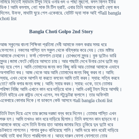
নামিয়ে দিতেই ম্যাডাম টিস্যু নিয়ে ওনার গুদ ও পাছা মুছলো. বলল ক্লিন ইউর
ডিক ! আমি বললাম, নো! সাক মি টিল ড্রাই. এবার তিনি আমাকে ড্রাই ব্লো জব
দিলেন. উফফ, মাথাটা ঘুরে গেল একেবারে. হোটাট অ্যা সাক আই গটall bangla
choti list
Bangla Choti Golpo 2nd Story
আজ স্কুলের বাংলা শিক্ষিকা প্রতিমা দেবী আমাকে নকল করার সময় ধরে
ফেললেন। নকলের শাস্তি হল স্কুল থেকে বহিস্কার করে দেয়। হেড মাষ্টার
আমাকে দেখলেন। ফর্সা গোলগাল চেহারা। চোখগুলো সুন্দর। বুক দুটোও ভারি
সুন্দর।জামা ফেটে বেড়িয়ে আসতে চায়। আর পাছাটা দেখে উনার চোখ দুটো বড়
বড় হয়ে গেল। আমি তোমাদের জন্য কত কিছু করি আর তোমরা আমাকে এভাবে
অপমানিত কর। আজ থেকে আর আমি তোমাদের জন্য কিছু করব না। আমি:
স্যার, এখন থেকে আপনি যা করতে বলবেন আমি তাই করব। স্যার: সত্যি করবে
তো? নাকি বলার জন্য বলছ। আমি: স্যার করব। স্যার: ওকে, তবে তোমার
পরিক্ষা নিচ্ছি আমি এখানে কান ধরে দাড়িয়ে থাক। আমি একটু টহল দিয়ে আসছি।
তিনি বাইরে এক রাউন্ড দেখে এলেন, সব স্টুডেন্টরা ক্লাসে। তার অফিসটা
একেবারে কোনার দিকে।না ডাকলে কেউ আসবে নাall bangla choti list
তিনি টহল দিয়ে এসে তার রুমের দরজা বন্ধ করে দিলেন। তোমার শাস্তি এখন
শুরু হল। আমি তখনও কান ধরে দাড়িয়ে ছিলাম। তিনি বললেন কান ছাড়বে না।
আমাকে কাছে এসে তিনি উনার হাত আমার জামার নিচে ঢুকিয়ে দুধ দুটো ধরে
চটকাতে লাগলেন। শালার বুকও বানিয়েছে শালি। আমি ভয়ে কান ধরেই দাড়িয়ে
আছি তাই বাধা দিতে পারছিলাম না। আহহ দারুন ফোলা ফোলাতো তোর