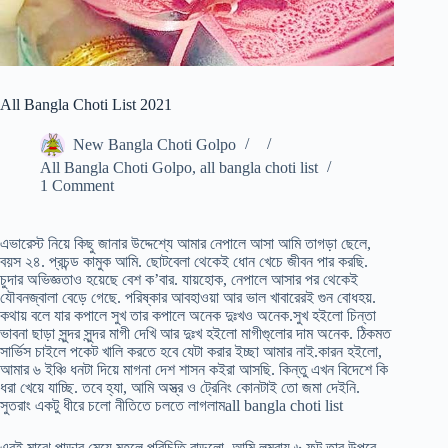
All Bangla Choti List 2021
New Bangla Choti Golpo
All Bangla Choti Golpo
,
all bangla choti list
1 Comment
এভারেস্ট নিয়ে কিছু জানার উদ্দেশ্যে আমার নেপালে আসা আমি তাগড়া ছেলে,
বয়স ২৪. প্রচন্ড কামুক আমি. ছোটবেলা থেকেই ধোন খেচে জীবন পার করছি.
চুদার অভিজ্ঞতাও হয়েছে বেশ ক’বার. যায়হোক, নেপালে আসার পর থেকেই
যৌবনজ্বালা বেড়ে গেছে. পরিষ্কার আবহাওয়া আর ভাল খাবারেরই গুন বোধহয়.
কথায় বলে যার কপালে সুখ তার কপালে অনেক দুঃখও অনেক.সুখ হইলো চিন্তা
ভাবনা ছাড়া সুন্দর সুন্দর মাগী দেখি আর দুঃখ হইলো মাগীগু্লোর দাম অনেক. ঠিকমত
সার্ভিস চাইলে পকেট খালি করতে হবে যেটা করার ইচ্ছা আমার নাই.কারন হইলো,
আমার ৬ ইঞ্চি ধনটা দিয়ে মাগনা দেশ শাসন কইরা আসছি. কিন্তু এখন বিদেশে কি
ধরা খেয়ে যাচ্ছি. তবে হ্যা, আমি অস্ত্র ও ট্রেনিং কোনটাই তো জমা দেইনি.
সুতরাং একটু ধীরে চলো নীতিতে চলতে লাগলামall bangla choti list
এরই মাঝে পাড়ার মেয়ে মহলে পরিচিতি বাড়লো. আমি লম্বায় ৬ ফুট তার উপরে