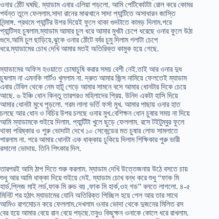
ওনার ঠোঁট ঘষছি. ম্যাডাম এবার এলিয়া পড়লো. আমি পেটিকোটটা রোল করে কোমর
পর্যন্ত তুলে ফেললাম.সাদা রানের মাঝখানে সাদা প্যান্টিতে অসাধারন জাস্তি
নিন্মাঙ্গ. প্রথমে প্যান্টির উপর দিয়েই ফুলে থাকা গুদটাতে কামড় দিলাম.পরে
প্যান্টিসহ চুষলাম.ম্যাডাম আমার চুল ধরে আমার মুখটা চেপে ধরেছে ওনার ফুলে উঠা
গুদে.আমি চুল ছাড়িয়ে,ঝুকে ওনার ঠোঁটে বর্বর চুমু দিলাম গলাটা চেপে
ধরে.ম্যাডামের চোখ দেখি আমার মতই অতিরিক্ত কামুক হয়ে গেছে.
ম্যাডামের অফিস হওয়াতে চোষাচুষি করার সময় বেশী নেই.তাই আর ওনার দুধ
চুষলাম না এমনকি শার্টও খুললাম না. দ্রুত আমার জিন্স নামিয়ে ফেলতেই ম্যাডাম
এবার টেবিল থেকে নেম হাটু গেড়ে আমার সামনে বসে আমার ধোনটার দিকে চেয়ে
আছে. ৬ ইঞ্চি ধোন কিন্তু তারপরও মহিলাদের প্রিয়. উনিদ একটা হাসি দিয়ে
আমার ধোনটা মুখে পুড়লো. গরম লালা ভর্তি ফর্সা মুখ. আমার পাছায় ওনার হাত
চলছে আর ধোন ও বিচির উপর চলছে ওনার মুখ.বেশিক্ষন ধোন চুষার সময় না দিয়ে
আমি ম্যাডামকে শুইয়ে দিলাম. প্যান্টিটা খুলে ছুড়ে ফেললাম. রসে টইটুম্বুর ফুলে
থাকা পরিষ্কার ও পুরু ভোদাটা দেখে ১০ সেকেন্ডের মত চুষার লোভ সামলাতে
পারলাম না. পরে আমার ধোনটা এক ধাক্কায় ঢুকিয়ে দিলাম শিক্ষিকার পুরু ভারী
রসালো ভোদায়. তিনি শিৎকার দিল.
তারপরই আমি ঠাপ দিতে শুরু করলাম. ম্যাডাম দেখি উত্তেজনায় উঠে বসতে চায়
শুধু আর আমি ধাক্কা দিয়ে শুইয়ে দেই. ম্যাডাম চোখ বন্ধ করে শুধু “ফাক মি
হার্ড,প্লিজ মাই লর্ড,ফাক মি রুড বয় ,ফাক মি হার্ক,ওহ গড” বলতে লাগলো. ৪-৫
মিনিট পর হঠাৎ ম্যাডামের যোনি অতিরিক্ত পিচ্ছিল হয়ে গেল আর তার সাথে
আমিও রাগমোচন করে ফেললাম.দেখলাম ওনার ভোদা থেকে দুজনের মিলিত রস
বের হয়ে আমার বেয়ে রান বেয়ে পড়ছে.তবুও কিছুক্ষন ওনাকে কোলে ধরে রাখলাম.