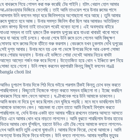
যে বাথরুমে গিয়ে গোসল করা শুরু করেছি টের পাইনি। হটাৎ খেয়াল হোল আমার
আণ্ডারওয়্যার ভিজিয়ে ফেলেছি। তাই আমি তাওয়েল পরে উনার রুমের পাসে
আসলাম উনি বললেন সাড়া ঘরে জিনিসপত্র অগোছালো পরে আছে। তুমি আমার
রুমে ঘুমাতে হবে আজ। উনার সমস্ত জিনিস বাঁধা ছিল আর আমারও অতিরিক্ত
কোন কাপড় ছিলনা তাই তাওয়েল পরেই থক্তে হলো। এই অবস্থায় বাইরে
যাওয়া সম্ভব না তাই দুজনে ঠিক করলাম দুপুরের রয়ে যাওয়া খাবারই খাবো সাথে
ঘরে যা আছে তাই চলবে। খাওয়া শেষে উনি রুমে চলে গেলেন আমি কিছুক্ষণ
সোফায় বসে রুমের দিকে হাঁটতে শুরু করলাম। বেডরুমে যখন ঢুকলাম দেখি দুপুরের
সেই দৃশ্য আবার। উনার মনে হয় এক পা ভেঙ্গে উপরের দিকে আর একপা সোজা
করে শোয়ার অভ্যাস। উনার এই ভঙ্গিতে শোয়া দেখেই আমার নিচের বাঘটা
আস্তে আস্তে গর্জন শুরু করে দিলো। উত্তেজিত হয়ে ধোন ৭ ইঞ্চিতে রুপ নিয়ে
সোজা হয়ে গেলো। উনি লক্ষ্য করলেন ব্যাপারটা কিন্তু কিছুই বললেন নাall
bangla choti list
আমিও চুপচাপ উনার দিকে পিঠ দিয়ে শুইয়ে পরলাম ঠিকই কিন্তু চোখ বন্ধ করতে
পারছিলামনা। কিছুতেই নিজেকে শান্ত করতে সম্ভব হচ্ছিলো না। ইচ্ছে করছিল
বাথরুমে গিয়ে মাল ফেলে আসতে। ঘণ্টাখানেক পরে উনি আমাকে ডাকলেন।
আমি জবাব না দিয়ে চুপ করে ছিলাম যেন ঘুমিয়ে পড়ছি। মনে মনে ভাবছিলাম উনি
আমাকে ডাকলেন কেন। আচমকা যা হোল তাতে আমি নিজেই বিশ্বাস করতে
পারছিলাম না, দেখি উনার একটা হাত আমার শরীরে রাখলেন তারপর আসতে আসতে
নিচে এনে আমার ধোন ধরে নাড়তে লাগলেন। আমি বুঝতে পারছিলাম উনার হাতের
ভিতর আমার ধোন ফুঁসছিল, হয়তো উনিও এটা টের পেয়ে আমাকে বলতে লাগলেন-
দেখ আমি জানি তুমি এখনো ঘুমাওনি। আমার দিকে ফিরো, দেখো আমাকে। আমি
অগত্যা উনার দিকে ফিরে শুইলাম। উনি বলতে লাগলেন- আমার স্বামীর মৃত্যুর