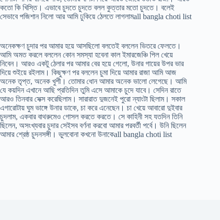
কতো কি খিস্তি। এভাবে চুদতে চুদতে বলল কুত্তার মতো চুদতে। বলেই
সেভাবে পজিশান নিলো আর আমি ঢুকিয়ে ঠেলতে লাগলামall bangla choti list
অনেকক্ষণ চুদার পর আমার হয়ে আসছিলো বলতেই বললেন ভিতরে ফেলতে।
আমি অমত করলে বললেন কোন সমস্যা হবেনা কাল ইমারজেঞ্চি পিল খেয়ে
নিবেন। আরও একটু ঠেলার পর আমার বের হয়ে গেলো, উনার গায়ের উপর ভার
দিয়ে শুইয়ে রইলাম। কিছুক্ষণ পর বললেন চুমা দিয়ে আমার রাজা আমি আজ
অনেক তৃপ্ত, অনেক খুশী। তোমার ধোন আমার অনেক ভালো লেগেছে। আমি
যে কয়দিন এখানে আছি প্রতিদিন তুমি এসে আমাকে চুদে যাবে। সেদিন রাতে
আরও তিনবার সেক্স করেছিলাম। সারারাত দুজনেই পুরো ন্যাংটা ছিলাম। সকাল
এগারোটায় ঘুম ভাঙ্গে উনার ডাকে, চা করে এনেছেন। চা খেয়ে আবারো দুইবার
চুদলাম, একবার বাথরুমেও গোসল করতে করতে। সে কাহিনী সহ যতদিন তিনি
ছিলেন, অসংখ্যবার চুদার সেইসব বর্ণনা করবো আমার পরবর্তী পর্বে। উনি ছিলেন
আমার শ্রেষ্ঠ চুদনসঙ্গী। ভুলবোনা কখনো উনাকেall bangla choti list