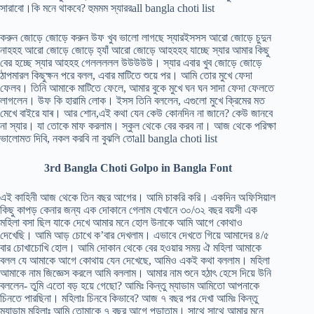
সারাবো।কি মনে থাকবে? হুমমম স্যাররall bangla choti list
করুন জোড়ে জোড়ে করুন উফ খুব ভালো লাগছে স্যারইসসস আরো জোড়ে চুদুন
নাহহহ আরো জোড়ে জোড়ে হ্যাঁ আরো জোড়ে আহহহহ যাচ্ছে স্যার আমার কিছু
বের হচ্ছে স্যার আহহহ গেললললল উউউউউ। স্যার এবার খুব জোড়ে জোড়ে
ঠাপমারল কিছুক্ষন পরে বলল, এবার মাটিতে শুয়ে পর। আমি তোর মুখে ফেদা
ফেলব। তিনি আমাকে মাটিতে ফেলে, আমার বুকে মুখে ঘন ঘন সাদা ফেদা ফেলতে
লাগলেন। উফ কি হারামি লোক। ইসস তিনি বললেন, এগুলো মুখে ক্রিমের মত
মেখে বাইরে যাৰ। আর শোন,এই কথা যেন কেউ কোনদিন না জানে? কেউ জানবে
না স্যার। যা তোকে মাফ করলাম। স্কুল থেকে বের করব না। আজ থেকে পরিক্ষা
ভালোমত দিবি, নকল করবি না বুঝলি তোall bangla choti list
3rd Bangla Choti Golpo in Bangla Font
এই কাহিনী আজ থেকে তিন বছর আগের। আমি চাকরি করি। একদিন অফিসিয়াল
কিছু কাপড় কেনার জন্য এক দোকানে গেলাম যেখানে ৩০/৩২ বছর বয়সী এক
মহিলা বসা ছিল যাকে দেখে আমার মনে হোল উনাকে আমি আগে কোথাও
দেখেছি। আমি আড় চোখে ক’বার দেখলাম। এভাবে দেখতে গিয়ে আমাদের ৪/৫
বার চোখাচোখি হোল। আমি দোকান থেকে বের হওয়ার সময় ঐ মহিলা আমাকে
বলল যে আমাকে আগে কোথায় যেন দেখেছে, আমিও একই কথা বললাম। মহিলা
আমাকে নাম জিজ্ঞেস করলে আমি বললাম। আমার নাম শুনে হঠাৎ হেসে দিয়ে উনি
বললেন- তুমি এতো বড় হয়ে গেছো? আমিঃ কিন্তু ম্যাডাম আমিতো আপনাকে
চিনতে পারছিনা। মহিলাঃ চিনবে কিভাবে? আজ ৭ বছর পর দেখা আমিঃ কিন্তু
ম্যাডাম মহিলাঃ আমি তোমাকে ৭ বছর আগে পড়াতাম। সাথে সাথে আমার মনে