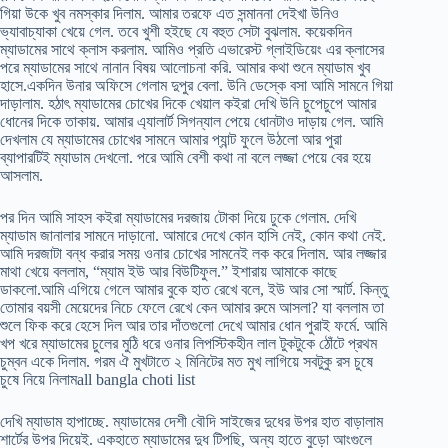
গিয়া উকে খুব নমস্কার দিলাম. আমার তরফে এত সন্মাননা দেইখা উনিও
ভ্যাবাচ্যাকা খেয়ে গেল. তবে খুশী হইছে যে বহুত সেটা বুঝলাম. কয়েকদিন
ম্যাডামের সাথে ক্লাস করলাম. আমিও প্রতি এভারেস্ট গ্লাইডিয়েং এর ক্লাসের
পরে ম্যাডামের সাথে নানান বিষয় আলোচনা করি. আমার কথা শুনে ম্যাডাম খুব
হাসে.একদিন উনার অফিসে গেলাম দুপুর বেলা. উনি ডেস্কে বসা আমি সামনে গিয়া
দাড়ালাম. হঠাৎ ম্যাডামের চোখের দিকে খেয়াল কইরা দেখি উনি চুপেচুপে আমার
ধোনের দিকে তাকায়. আমার এ্যালার্ট সিগন্যাল পেয়ে ধোনটাও দাড়ায় গেল. আমি
দেখলাম যে ম্যাডামের চোখের সামনে আমার প্যান্ট ফুলে উঠলো আর পুরা
ব্যাপারটিই ম্যাডাম দেখলো. পরে আমি বেশী কথা না বলে লজ্জা পেয়ে বের হয়ে
আসলাম.
পর দিন আমি সাহস কইরা ম্যাডামের দরজায় টোকা দিয়ে ঢুকে গেলাম. দেখি
ম্যাডাম জানালার সামনে দাড়ানো. আমারে দেখে কোন হাসি নেই, কোন কথা নেই.
আমি দরজাটা বন্ধ করার সময় ওনার চোখের সামনেই লক করে দিলাম. আর লজ্জার
মাথা খেয়ে বললাম, “ম্যাম ইউ আর বিউটিফুল.” ইশারায় আমাকে কাছে
ডাকলো.আমি এগিয়ে গেলে আমার বুকে হাত রেখে বলে, ইউ আর সো স্মার্ট. কিন্তু
তোমার বয়সী মেয়েদের নিচে ফেলে রেখে কেন আমার রুমে আসলা? যা বললাম তা
শুলে ফিক করে হেসে দিল আর তার দাঁতগুলো দেখে আমার ধোন পুরাই ফর্মে. আমি
খপ খরে ম্যাডামের চুলের মুঠি ধরে ওনার লিপস্টিকহীন লাল টুকটুকে ঠোঁটে প্রথম
চুম্বন একে দিলাম. গরম ঐ মুখটাতে ২ মিনিটের মত মুখ লাগিয়ে সবটুকু রস চুষে
চুষে নিয়ে নিলামall bangla choti list
দেখি ম্যাডাম হাপাচ্ছে. ম্যাডামের দেশী বৌদি সাইজের দুধের উপর হাত বাড়ালাম
শার্টের উপর দিয়েই. একহাতে ম্যাডামের দুধ টিপছি, অন্য হাতে বুড়ো আংগুলে