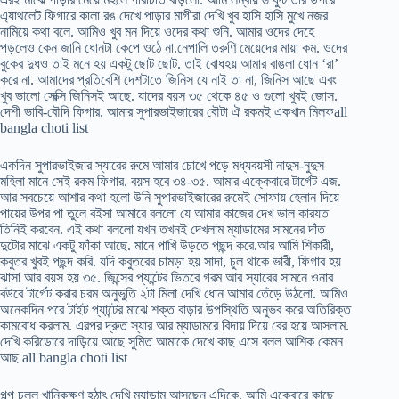
এ্যাথলেট ফিগারে কালা রঙ দেখে পাড়ার মাগীরা দেখি খুব হাসি হাসি মুখে নজর
নামিয়ে কথা বলে. আমিও খুব মন দিয়ে ওদের কথা শুনি. আমার ওদের দেহে
পড়লেও কেন জানি ধোনটা কেপে ওঠে না.নেপালি তরুণি মেয়েদের মায়া কম. ওদের
বুকের দুধও তাই মনে হয় একটু ছোট ছোট. তাই বোধহয় আমার বাঙলা ধোন ‘রা’
করে না. আমাদের প্রতিবেশি দেশটাতে জিনিস যে নাই তা না, জিনিস আছে এবং
খুব ভালো সেক্সি জিনিসই আছে. যাদের বয়স ৩৫ থেকে ৪৫ ও গুলো খুবই জোস.
দেশী ভাবি-বৌদি ফিগার. আমার সুপারভাইজারের বৌটা ঐ রকমই একখান মিলফall
bangla choti list
একদিন সুপারভাইজার স্যারের রুমে আমার চোখে পড়ে মধ্যবয়সী নাদুস-নুদুস
মহিলা মানে সেই রকম ফিগার. বয়স হবে ৩৪-৩৫. আমার এক্কেবারে টার্গেট এজ.
আর সবচেয়ে আশার কথা হলো উনি সুপারভাইজারের রুমেই সোফায় হেলান দিয়ে
পায়ের উপর পা তুলে বইসা আমারে বললো যে আমার কাজের দেখ ভাল কারযত
তিনিই করবেন. এই কথা বললো যখন তখনই দেখলাম ম্যাডামের সামনের দাঁত
দুটোর মাঝে একটু ফাঁকা আছে. মানে পাখি উড়তে পছন্দ করে.আর আমি শিকারী,
কবুতর খুবই পছন্দ করি. যদি কবুতরের চামড়া হয় সাদা, চুল থাকে ভারী, ফিগার হয়
ঝাসা আর বয়স হয় ৩৫. জিন্সের প্যান্টের ভিতরে গরম আর স্যারের সামনে ওনার
বউরে টার্গেট করার চরম অনুভুতি ২টা মিলা দেখি ধোন আমার তেঁড়ে উঠলো. আমিও
অনেকদিন পরে টাইট প্যান্টের মাঝে শক্ত বাড়ার উপস্থিতি অনুভব করে অতিরিক্ত
কামবোধ করলাম. এরপর দ্রুত স্যার আর ম্যাডামরে বিদায় দিয়ে বের হয়ে আসলাম.
দেখি করিডোরে দাড়িয়ে আছে সুমিত আমাকে দেখে কাছ এসে বলল আশিক কেমন
আছ all bangla choti list
গল্প চলল খানিকক্ষণ হঠাৎ দেখি ম্যাডাম আসছেন এদিকে. আমি একেবারে কাছে