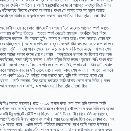
অনেক সেক্সি লাগছিলো। আমি মন্ত্রমোহিতের মতো আস্তে আস্তে গিয়ে উনার
পেটিকোটের ভিতরে দেখতে লাগলাম। কখন যে আমার হাত সব ভুলে আমার
অজান্তে উনার রানে বুলাতে শুরু করলো টের পাইনিall bangla choti list
অনেকটা সাহস করে হাত গলিয়ে উনার প্যানটিতে আস্তে আস্তে স্পর্শ করতে
লাগলাম কম্পিত চিত্তে। হাতের স্পর্শ পেতেই ম্যাডাম ধরফরিয়ে উঠে গিয়ে
জিজ্ঞেস করলেন- কি করছো তুমি? আমার মুখ লাল হয়ে গেলো লজ্জায়, কোন শব্দ
বের হচ্ছিলোনা। আমি আকস্মিকতায় ছুটে যেতেই উনি বললেন, অনেক পাকা হয়ে
গেছো তুমি। এসো খাবার খেয়ে নাও অনেক কাজ বাকি পরে আছে। খাওয়া শেষ
করে আমরা আবার কাজে লেগে গেলাম। আড়চোখে উনাকে দেখছিলাম আর কাজ
করছিলাম, সময় গড়িয়ে চললো। হঠাৎ ঘড়ির দিকে নজর পড়তেই দেখি তখন রাত
৯টা। এতো সময় যে কিভাবে পার হয়ে গেলো টেরই পেলাম না। উনি এটা খেয়াল
করে আমাকে বললেন ৯টা বেজে গেলো অথচ কাজ শেষ হলনা। এখনতো আমাকে
একা একাই ১১/১২টা পর্যন্ত কাজ করতে হবে, তুমি যদি থাকতে পারো তো
থাকো। আমি বললাম- ঠিক আছে ম্যাডাম আমি বাসায় ফোন করে দিচ্ছি। বলব
আমি বন্ধুর বাসায় আছি, কাল আসবোall bangla choti list
উনিও বলতে বললেন। রাত ১১.৩০ নাগাদ কাজ শেষ হলে উনি বললেন আমি
গোসল করে আসছি বলে বাথরুমে চলে গেলেন। গোসলশেষে যখন উনি বের হলেন
একটা ট্রান্সপারেন্ট নাইটি পড়া ছিলেন। আমি উনার শরীর নিয়ে বলি আপনাদের,
আগেই বলেছি উনার গায়ের রং ফর্সা। আর দুধের সাইজ ছিল ৩৬, কোমর ৩০ এবং
৩৮ সাইজ পাছা। এমন নাইটি পরিহিতা ম্যাডামকে দেখে আমি চমকে উঠলাম।
উনি বললেন যাও এবার তুমি গোসল করে এসো। উনার কথা ভাবতে ভাবতে কখন