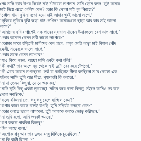
পেট নাভি ব্রার উপর দিয়েই মাই চটকাতে লাগলাম. মাসি হেসে বলল ‘তুই আমার
মাই নিয়ে এতো খেলিস কেন? তোর কি ঝোলা মাই খুব প্রিয়ো?’
‘ঝোলা খাড়া বুঝিনা বড়ো বড়ো মাই আমার খুবই ভালো লাগে.’
‘লুকিয়ে লুকিয়ে বুঝি বড়ো মাই দেখিস? আমারগুলো ছাড়া আর কার মাই ভালো
লাগে?’
‘আমাদের বাড়ির পাশেই এক গানের ম্যাডাম থাকেন উনারগুলো বেশ ভাল লাগে.’
‘তোর আসলে কেমন নারী ভালো লাগেরে?’
‘তোমার মতো হস্তিনী মাগীদের বেশ লাগে. লম্বা মোটা বড়ো মাই বিশাল পোঁদ
সেক্সী, এদেরকে ভালো লাগে.’
‘তোর মাকে কেমন লাগেরে?’
‘যাও কিযে বলনা. আচ্ছা মাসি একটা কথা বলি!’
‘কী কথা? তার আগে ব্রা থেকে মাই দুটো বের করে টেপতো.’
‘কী এবার আরাম লাগছেতো. হ্যাঁ যা বলছিলাম সীতা বলছিলো মা’র কোনো এক
ঘটনার সাক্ষি তুমি আর সীতা. ব্যাপারটা কি বলতো.’
‘না না তেমন কিছুনা. নে নে শুরু কর.’
‘মাসি তুমি কিছু একটা লুকাচ্ছো. সত্যি করে বলো কিন্তু. নইলে আমিও সব বলে
দেবো সবাইকে.’
‘বাজে বকিসনা তো. শুধু শুধু রেগে যাচ্ছিস কেন?’
‘রাগার কারণ আছে বলেই রাগছি. তুমি সত্যিটা বলছনা কেন?’
‘তোর শুনতে ভালো লাগবেনা. তুই আমাকে বলতে জোড় করিসনে.’
‘না তুমি বলো. আমি শুনবই শুনবো.’
‘রাগ করতে পারবিনা কিন্তু?’
‘ঠিক আছে বলো.’
‘অশোক বাবু আর তার দুজন বন্ধু দিদিকে চুদেছিলো.’
‘মা কি রাজী ছিলো..?’