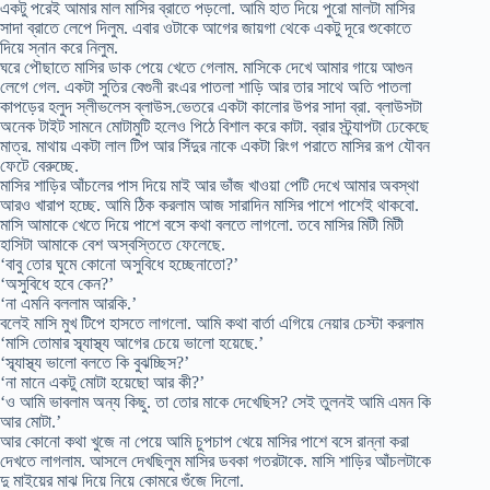
একটু পরেই আমার মাল মাসির ব্রাতে পড়লো. আমি হাত দিয়ে পুরো মালটা মাসির
সাদা ব্রাতে লেপে দিলুম. এবার ওটাকে আগের জায়গা থেকে একটু দূরে শুকোতে
দিয়ে স্নান করে নিলুম.
ঘরে পৌছাতে মাসির ডাক পেয়ে খেতে গেলাম. মাসিকে দেখে আমার গায়ে আগুন
লেগে গেল. একটা সুতির বেগুনী রংএর পাতলা শাড়ি আর তার সাথে অতি পাতলা
কাপড়ের হলুদ স্লীভলেস ব্লাউস.ভেতরে একটা কালোর উপর সাদা ব্রা. ব্লাউসটা
অনেক টাইট সামনে মোটামুটি হলেও পিঠে বিশাল করে কাটা. ব্রার স্ট্র্যাপটা ঢেকেছে
মাত্র. মাথায় একটা লাল টিপ আর সিঁদুর নাকে একটা রিংগ পরাতে মাসির রূপ যৌবন
ফেটে বেরুচ্ছে.
মাসির শাড়ির আঁচলের পাস দিয়ে মাই আর ভাঁজ খাওয়া পেটি দেখে আমার অবস্থা
আরও খারাপ হচ্ছে. আমি ঠিক করলাম আজ সারাদিন মাসির পাশে পাশেই থাকবো.
মাসি আমাকে খেতে দিয়ে পাশে বসে কথা বলতে লাগলো. তবে মাসির মিটী মিটী
হাসিটা আমাকে বেশ অস্বস্তিতে ফেলেছে.
‘বাবু তোর ঘুমে কোনো অসুবিধে হচ্ছেনাতো?’
‘অসুবিধে হবে কেন?’
‘না এমনি বললাম আরকি.’
বলেই মাসি মুখ টিপে হাসতে লাগলো. আমি কথা বার্তা এগিয়ে নেয়ার চেস্টা করলাম
‘মাসি তোমার স্ব্যাস্থ্য আগের চেয়ে ভালো হয়েছে.’
‘স্ব্যাস্থ্য ভালো বলতে কি বুঝচ্ছিস?’
‘না মানে একটু মোটা হয়েছো আর কী?’
‘ও আমি ভাবলাম অন্য কিছু. তা তোর মাকে দেখেছিস? সেই তুলনই আমি এমন কি
আর মোটা.’
আর কোনো কথা খুজে না পেয়ে আমি চুপচাপ খেয়ে মাসির পাশে বসে রান্না করা
দেখতে লাগলাম. আসলে দেখছিলুম মাসির ডবকা গতরটাকে. মাসি শাড়ির আঁচলটাকে
দু মাইয়ের মাঝ দিয়ে নিয়ে কোমরে গুঁজে দিলো.