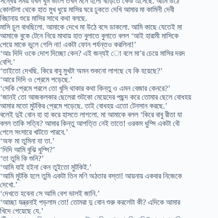
সন্ধের সময় যখন ঘুম ভাংল তখন মনে হলো বাড়িতে কেউ এসেছে. আমি উঠে
কোলটলা থেকে হাত মুখ ধুয়ে মাসির ঘরে ঢুকতে দেখি আমার মা কামিনী দেবী
বিছানায় শুয়ে মাসির সাথে কথা বলছে.
মাসি চুল বাধছিলো. আমাকে দেখে মা উঠে বসে ডাকলো. আমি কাছে যেতেই মা
আমাকে বুকে টেনে নিয়ে মাথায় হাত বুলাতে বুলাতে বলল ‘আই হারামী মাসিকে
পেয়ে মাকে ভুলে গেলি না! একটা ফোন পর্যন্তও করলিনা!’
‘আঃ দিদি ওকে দোশ দিচ্ছো কেন? এই জন্যই ো বলে মা’র চেয়ে মাসির দরদ
বেশি.’
‘তাইতো দেখছি. কিরে বাবু মুখটা অমন শুকনো লাগছে যে কি হয়েছে?’
‘আরে দিদি ও প্রেমে পড়েছে.’
‘সেকি প্রেমে পরলে তো খুসি থাকার কথা কিন্তু ও এমন বেজার কেনরে?’
‘জানই তো আজকলকার ছেলেরা শুটকো মেয়েদের পছন্দ করে তোমার ছেলে বোধহয়
আমার মতো মুটকির প্রেমে পড়েছে. তাই বোধহয় এতো টেনসান করছে.’
বলেই দুই বোন হা হা করে হাসতে লাগলো. মা আমাকে বলল ‘কিরে বাবু রীতা যা
বলল তাকি সত্যি? আমার কিন্তু আপত্তি নেই তাতে! ওরকম ধুম্সি একটা বৌ
পেলে সংসারে খাটতে পারবে.’
‘অফ মা তুমিনা যা তা.’
‘দিদি আমি বুঝি ধুম্সি?’
‘তা তুমি কি শুনি?’
‘আমি যাই হইনা কেন তুইতো মুটকিই.’
‘আমি মুটকি হলে তুমি একটা তিন মণি অঠতার বস্তা! আয়নায় একবার নিজেকে
দেখো.’
‘দেখতে হবেনা সে আমি বেশ ভালই জানি.’
‘আচ্ছা যন্ত্রনাই পড়লাম তো! তোমরা দু বোন শুরু করলেটা কী? এদিকে আমার
খিদে পেয়েছে যে.’