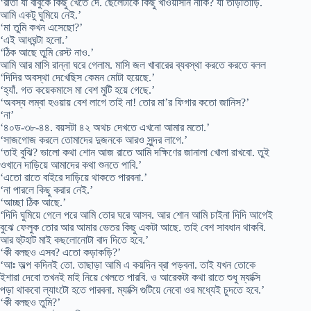
‘রীতা যা বাবুকে কিছু খেতে দে. ছেলেটাকে কিছু খাওয়াসনি নাকি? যা তাড়াতাড়ি.
আমি একটু ঘুমিয়ে নেই.’
‘মা তুমি কখন এসেছো?’
‘এই আধঘন্টা হলো.’
‘ঠিক আছে তুমি রেস্ট নাও.’
আমি আর মাসি রান্না ঘরে গেলাম. মাসি জল খাবারের ব্যবস্থা করতে করতে বলল
‘দিদির অবস্থা দেখেছিস কেমন মোটা হয়েছে.’
‘হ্যাঁ. গত কয়েকমাসে মা বেশ মুটি হয়ে গেছে.’
‘অবস্য লম্বা হওয়ায় বেশ লাগে তাই না! তোর মা’র ফিগার কতো জানিস?’
‘না’
‘৪০ড-৩৮-৪৪. বয়সটা ৪২ অথচ দেখতে এখনো আমার মতো.’
‘সাজগোজ করলে তোমাদের দুজনকে আরও সুন্দর লাগে.’
‘তাই বুঝি? ভালো কথা শোন আজ রাতে আমি দক্ষিণের জানালা খোলা রাখবো. তুই
ওখানে দাড়িয়ে আমাদের কথা শুনতে পাবি.’
‘এতো রাতে বাইরে দাড়িয়ে থাকতে পারবনা.’
‘না পারলে কিছু করার নেই.’
‘আচ্ছা ঠিক আছে.’
‘দিদি ঘুমিয়ে গেলে পরে আমি তোর ঘরে আসব. আর শোন আমি চাইনা দিদি আগেই
বুঝে ফেলুক তোর আর আমার ভেতর কিছু একটা আছে. তাই বেশ সাবধান থাকবি.
আর হুটহাট মাই কছলোনোটা বাদ দিতে হবে.’
‘কী বলছও এসব? এতো কড়াকড়ি?’
‘আঃ অল্প কদিনই তো. তাছাড়া আমি এ কয়দিন ব্রা পড়বনা. তাই যখন তোকে
ইশারা দেবো তখনই মাই নিয়ে খেলতে পারবি. ও আরেকটা কথা রাতে শুধু ম্যাক্সি
পড়া থাকবো ল্যাংটো হতে পারবনা. ম্যাক্সি গুটিয়ে নেবো ওর মধ্যেই চুদতে হবে.’
‘কী বলছও তুমি?’