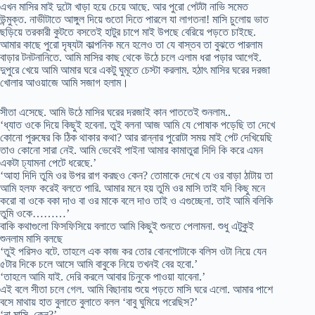
এখন মাসির মাই দুটো খাড়া হয়ে চেয়ে আছে. আর পুরো পেটটা নাভি সমেত
উন্মুক্ত. নাভীটাতে আঙ্গুল দিয়ে গুতো দিতে পারলে যা লাগতনা! মাসি চুলোয় ভাত
ছড়িয়ে তরকারী কুটতে বসতেই হাটুর চাপে মাই উপছে বেরিয়ে পড়তে চাইছে.
আমার কাছে পুরো দৃষ্যটা কাল্পনিক মনে হলেও তা যে বাস্তব তা বুঝতে পারলাম
বাড়ার টনটনানিতে. আমি মাসির কাছ থেকে উঠে চলে এলাম ধরা পড়ার আগেই.
দুপুরে খেয়ে আমি আমার ঘরে একটু ঘুমূতে চেস্টা করলাম. হঠাৎ মাসির ঘরের দরজা
খোলার আওয়াজে আমি সজাগ হলাম।
সীতা এসেছে. আমি উঠে মাসির ঘরের দরজাই কান পাততেই শুনলাম..
‘ধ্যাত ওকে দিয়ে কিছুই হবেনা. তুই বলনা আজ আমি যে পোষাক পড়েছি তা দেখে
কোনো পুরুষের কি ঠিক থাকার কথা? আর রান্নার পুরোটা সময় মাই পেট দেখিয়েছি
তাও কোনো সারা নেই. আমি ভেবেই পাইনা আমার কামাতুরা দিদি কি করে এমন
একটা ঢ্যামনা পেটে ধরেছে.’
‘আহা দিদি তুমি ওর উপর রাগ করছও কেন? তোমাকে দেখে যে ওর বাড়া ঠাটায় তা
আমি হলফ করেই বলতে পারি. আমার মনে হয় তুমি ওর মাসি তাই যদি কিছু মনে
করো বা ওকে বকা দাও বা ওর মাকে বলে দাও তাই ও এগুচ্ছেনা. তাই আমি বলিকি
তুমি ওকে………’
বাকি কথাগুলো ফিসফিসিয়ে বলাতে আমি কিছুই শুনতে পেলামনা. শুধু এটুকুই
শুনলাম মাসি বলছে
‘তুই পরিসও বটে. তাহলে এক কাজ কর তোর বোনপোটাকে বলিস ওটা নিয়ে যেন
৫টার দিকে চলে আসে আমি বাবুকে নিয়ে তখনই বের হবো.’
‘তাহলে আমি যাই. দেরি করলে আবার চিনুকে পাওয়া যাবেনা.’
এই বলে সীতা চলে গেল. আমি বিছানায় শুয়ে পড়তে মাসি ঘরে এলো. আমার পাশে
বসে মাথায় হাত বুলাতে বুলাতে বলল ‘বাবু ঘুমিয়ে পরেছিস?’
‘না মাসি. কেন?’