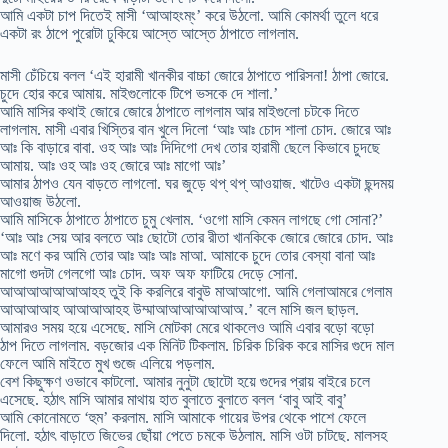
আমি একটা চাপ দিতেই মাসী ‘আআহংম্ং’ করে উঠলো. আমি কোমর্থা তুলে ধরে
একটা রং ঠাপে পুরোটা ঢুকিয়ে আস্তে আস্তে ঠাপাতে লাগলাম.
মাসী চেঁচিয়ে বলল ‘এই হারামী খানকীর বাচ্চা জোরে ঠাপাতে পারিসনা! ঠাপা জোরে.
চুদে হোর করে আমায়. মাইগুলোকে টিপে ভসকে দে শালা.’
আমি মাসির কথাই জোরে জোরে ঠাপাতে লাগলাম আর মাইগুলো চটকে দিতে
লাগলাম. মাসী এবার খিস্তির বান খুলে দিলো ‘আঃ আঃ চোদ শালা চোদ. জোরে আঃ
আঃ কি বাড়ারে বাবা. ওহ আঃ আঃ দিদিগো দেখ তোর হারামী ছেলে কিভাবে চুদছে
আমায়. আঃ ওহ আঃ ওহ জোরে আঃ মাগো আঃ’
আমার ঠাপও যেন বাড়তে লাগলো. ঘর জুড়ে থপ্ থপ্ আওয়াজ. খাটেও একটা ছন্দময়
আওয়াজ উঠলো.
আমি মাসিকে ঠাপাতে ঠাপাতে চুমু খেলাম. ‘ওগো মাসি কেমন লাগছে গো সোনা?’
‘আঃ আঃ সেয় আর বলতে আঃ ছোটো তোর রীতা খানকিকে জোরে জোরে চোদ. আঃ
আঃ মণে কর আমি তোর আঃ আঃ আঃ মাআ. আমাকে চুদে তোর বেস্যা বানা আঃ
মাগো গুদটা গেলগো আঃ চোদ. অফ অফ ফাটিয়ে দেড়ে সোনা.
আআআআআআআহহ তুই কি করলিরে বাবুউ মাআআগো. আমি গেলাআমরে গেলাম
আআআআহ আআআআহহ উম্মাআআআআআআঅ.’ বলে মাসি জল ছাড়ল.
আমারও সময় হয়ে এসেছে. মাসি মোটকা মেরে থাকলেও আমি এবার বড়ো বড়ো
ঠাপ দিতে লাগলাম. বড়জোর এক মিনিট টিকলাম. চিরিক চিরিক করে মাসির গুদে মাল
ফেলে আমি মাইতে মুখ গুজে এলিয়ে পড়লাম.
বেশ কিছুক্ষণ ওভাবে কাটলো. আমার নুনুটা ছোটো হয়ে গুদের প্রায় বাইরে চলে
এসেছে. হঠাৎ মাসি আমার মাথায় হাত বুলাতে বুলাতে বলল ‘বাবু আই বাবু’
আমি কোনোমতে ‘হুম’ করলাম. মাসি আমাকে গায়ের উপর থেকে পাশে ফেলে
দিলো. হঠাৎ বাড়াতে জিভের ছোঁয়া পেতে চমকে উঠলাম. মাসি ওটা চাটছে. মালসহ