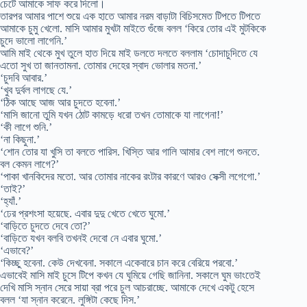
চেটে আমাকে সাফ করে দিলো।
তারপর আমার পাশে শুয়ে এক হাতে আমার নরম বাড়াটা বিচিসমেত টিপতে টিপতে
আমাকে চুমু খেলো. মাসি আমার মুখটা মাইতে গুঁজে বলল ‘কিরে তোর এই মুটকিকে
চুদে ভালো লাগেনি.’
আমি মাই থেকে মুখ তুলে হাত দিয়ে মাই ডলতে দলতে বললাম ‘চোদাচুদিতে যে
এতো সুখ তা জানতামনা. তোমার দেহের স্বাদ ভোলার মতনা.’
‘চুদবি আবার.’
‘খুব দুর্বল লাগছে যে.’
‘ঠিক আছে আজ আর চুদতে হবেনা.’
‘মাসি জানো তুমি যখন ঠোট কামড়ে ধরো তখন তোমাকে যা লাগেনা!’
‘কী লাগে শুনি.’
‘না কিছুনা.’
‘শোন তোর যা খুসি তা বলতে পারিস. খিস্তি আর গালি আমার বেশ লাগে শুনতে.
বল কেমন লাগে?’
‘পাকা খানকিদের মতো. আর তোমার নাকের রংটার কারণে আরও সেক্সী লগেগো.’
‘তাই?’
‘হ্যাঁ.’
‘ঢের প্রশংসা হয়েছে. এবার দুদু খেতে খেতে ঘুমো.’
‘বাড়িতে চুদতে দেবে তো?’
‘বাড়িতে যখন বলবি তখনই দেবো নে এবার ঘুমো.’
‘এভাবে?’
‘কিচ্ছু হবেনা. কেউ দেখবেনা. সকালে একেবারে চান করে বেরিয়ে পরবো.’
এভাবেই মাসি মাই চুসে টিপে কখন যে ঘুমিয়ে গেছি জানিনা. সকালে ঘুম ভাংতেই
দেখি মাসি স্নান সেরে সায়া ব্রা পরে চুল আচরাচ্ছে. আমাকে দেখে একটু হেসে
বলল ‘যা স্নান করেনে. লুঙ্গিটা কেছে দিস.’