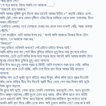
‘কার হাতে গো?’
‘সে পরে বলবো. কিরে পারবি তো আমাকে……’
‘পারতেই হবে আমাকে.’
মাসি আমার লুঙ্গিটা খুলে দিলো আর তাতেই আমার উঠিত ৮” বাড়াটা বেরিয়ে এলো.
মাসি ঠোট গোল করে কেমন দৃষ্টিতে ওটার দিকে তাকিয়ে থেকে বলল ‘চমৎকার. দিনে
কবার খেঁচিসরে?’
‘এমনিতে একবার. তবে তোমাকে দেখার পর থেকে যখন তখনই খেছি. আজ অবস্য
খেঁচিনি.’
‘বেশ করেছিস. আই আমার উপর চড়.’ বলেই মাসি আমাকে নিজের দিকে টেনে
আনল. ‘নে আমাকে গরম কর.’
‘কিভাবে?’
‘পানু ছবিতে দেখিসনি কখনো? পেট চাটতে চাটতে উপরে আই.’
আমি মাসির কথা মত পেটে জিভ বুলিয়ে নাভিতে চুমু দিয়ে নাক মুখ ঘষে চাটতে
লাগলাম. চেটে চেটে মাসির উপর শুয়ে পড়ার সাথে সাথেই মাসি আমার মাথাটা টেনে
মুখের ভেতর জিভ ঢুকিয়ে চুমু খেতে লাগলো.
উম্ম উম্ম করে চুমু খেলাম প্রায় দু মিনিট. আমি ততক্ষনে গরম হয়ে গেছি. মাসির
সারা গলে নাকে চেটে যাচ্ছি. মাসি তলা দিয়ে হাত দিয়ে আমার বিচি হাতাতে
লাগলো.
মাসির গাল চেটে মুখটা তুলে মাইতে নজর দিলুম. কাঁপা কাঁপা হাতে ব্রার ফিতেটা
কাঁধ থেকে নাবিয়ে নীচে টান দিতেই ব্রাটা নীচে নেমে গেল আর বিশাল মাই দুটো
ইষৎ ঝুলে পড়লো.
কি সুন্দর মাই দুটো. যেমন বড়ো তেমনি গোলাকার. বনতদূটো গোল. স্তন বৃত্তটা
তিন আঙ্গুল ব্যাসের. বোঁটা ফুলে ঢোল হয়ে আছে. কাঁপা কাঁপা হাতে ডান মাইটা
চেপে ধরতেই মাসি ‘উম্ম’ করে উঠলো. বামদিকের মাইটাতে মুখ লাগাতে যাবো
অমনি মাসি হাত দিয়ে বোঁটা ঢেকে বলল ‘মাই চুসতে জানিস তো? তোর মা’র মাই