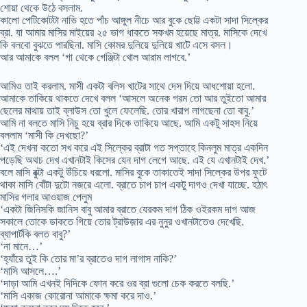
শোয়া থেকে উঠে বসলাম.
কালো পেটিকোটটা নাভি হতে পাঁচ আঙ্গুল নীচে আর বুকে ছোট্ট একটা সাদা সিল্কের
ব্রা. যা আমার মাসির মাইয়ের ২৫ ভাগ ধাকতে সকখম হয়েছে মাত্র. মাসিকে দেখে
কি বলবো বুঝতে পারছিনা. মাসি কোমর দুলিয়ে দুলিয়ে খাটে এসে বসল।
আর আমাকে বলল ‘গা থেকে গেঞ্জিটা খোল আরাম লাগবে.’
আমিও তাই করলাম. মাসী একটা বলিস খাটের সাথে দেস দিয়ে আধশোয়া হলো.
আমাকে তাকিয়ে থাকতে দেখে বলল ‘আসলে অনেক গরম তো আর তুইতো আমার
ছেলের মাথায় তাই ব্লাউস তো খুলে ফেলেছি. তোর খারাপ লাগছেনা তো বাবু.’
আমি না বলতে মাসি নিচু হয়ে ব্রার দিকে তাকিয়ে আছে. আমি একটু সাহস নিয়ে
বললাম ‘মাসী কি দেখছো?’
‘এই দেখনা কতো সখ করে এই সিল্কের ব্রাটা গত সপ্তাহে কিনলুম মাত্র একদিন
পড়েছি অথচ দেখ এখানটাই কিসের যেন দাগ লেগে আছে. এই যে এখানটাই দেখ.’
বলে মাসি বুক্টা একটু উঁচিয়ে ধরলো. মাসির বুকে তাকাতেই সাদা সিল্কের উপর ফুটে
থাকা মাসি বোঁটা দুটো নজরে এলো. ব্রাতে চাপ চাপ একটু দাগও দেখা যাচ্ছে. হঠাৎ
মাসির গলার আওয়াজ পেলুম
‘একটা জিনিসকি জানিস বাবু আমার ব্রাতে যেরকম দাগ ঠিক ওইরকম দাগ আজ
সকালে তোকে ডাকতে গিয়ে তোর ট্রাউজ়ার এর নুনুর ওখানটাতেও দেখেছি.
ব্যাপার্টকি বলত বাবু?’
‘না মানে…’
‘হ্যাঁরে তুই কি তোর মা’র ব্রাতেও দাগ লাগাস নাকি?’
‘মাসি আসলে….’
‘দাড়া আমি এখনই দিদিকে ফোন করে ওর ব্রা গুলো চেক করতে বলছি.’
‘মাসি একাজ কোরোনা আমাকে ক্ষমা করে দাও.’