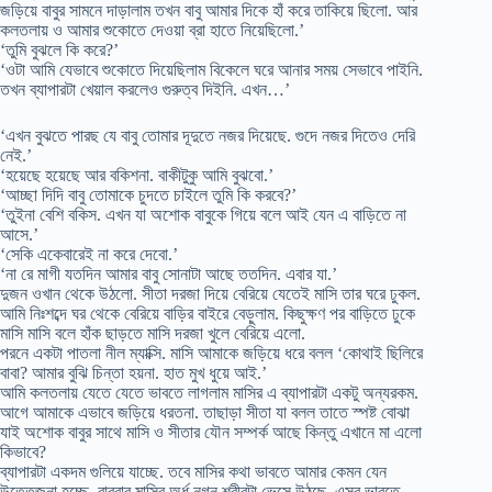
জড়িয়ে বাবুর সামনে দাড়ালাম তখন বাবু আমার দিকে হাঁ করে তাকিয়ে ছিলো. আর
কলতলায় ও আমার শুকোতে দেওয়া ব্রা হাতে নিয়েছিলো.’
‘তুমি বুঝলে কি করে?’
‘ওটা আমি যেভাবে শুকোতে দিয়েছিলাম বিকেলে ঘরে আনার সময় সেভাবে পাইনি.
তখন ব্যাপারটা খেয়াল করলেও গুরুত্ব দিইনি. এখন…’
‘এখন বুঝতে পারছ যে বাবু তোমার দূদুতে নজর দিয়েছে. গুদে নজর দিতেও দেরি
নেই.’
‘হয়েছে হয়েছে আর বকিশনা. বাকীটুকু আমি বুঝবো.’
‘আচ্ছা দিদি বাবু তোমাকে চুদতে চাইলে তুমি কি করবে?’
‘তুইনা বেশি বকিস. এখন যা অশোক বাবুকে গিয়ে বলে আই যেন এ বাড়িতে না
আসে.’
‘সেকি একেবারেই না করে দেবো.’
‘না রে মাগী যতদিন আমার বাবু সোনাটা আছে ততদিন. এবার যা.’
দুজন ওখান থেকে উঠলো. সীতা দরজা দিয়ে বেরিয়ে যেতেই মাসি তার ঘরে ঢুকল.
আমি নিঃশব্দে ঘর থেকে বেরিয়ে বাড়ির বাইরে বেড়ুলাম. কিছুক্ষণ পর বাড়িতে ঢুকে
মাসি মাসি বলে হাঁক ছাড়তে মাসি দরজা খুলে বেরিয়ে এলো.
পরনে একটা পাতলা নীল ম্যাক্সি. মাসি আমাকে জড়িয়ে ধরে বলল ‘কোথাই ছিলিরে
বাবা? আমার বুঝি চিন্তা হয়না. হাত মুখ ধুয়ে আই.’
আমি কলতলায় যেতে যেতে ভাবতে লাগলাম মাসির এ ব্যাপারটা একটু অন্যরকম.
আগে আমাকে এভাবে জড়িয়ে ধরতনা. তাছাড়া সীতা যা বলল তাতে স্পষ্ট বোঝা
যাই অশোক বাবুর সাথে মাসি ও সীতার যৌন সম্পর্ক আছে কিন্তু এখানে মা এলো
কিভাবে?
ব্যাপারটা একদম গুলিয়ে যাচ্ছে. তবে মাসির কথা ভাবতে আমার কেমন যেন
উত্তেজনা হচ্ছে. বারবার মাসির অর্ধ নগ্ন শরীরটা ভেসে উঠছে. এসব ভাবতে