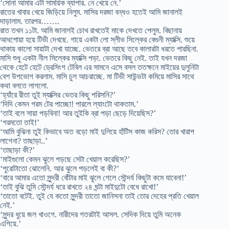
‘সোনা আমার এটা সাময়িক ব্যাপার. নে খেয়ে নে.’
রাতের খাবার খেয়ে জিড়িয়ে নিলুম. মাসির দরজা বন্ধও হতেই আমি জানালই
দাড়ালাম. তারপর…….
রাত তখন ১১টা. আমি জানালই চোখ রাখতেই মাকে দেখতে পেলুম. বিছানায়
আধশোয়া হয়ে টিভী দেখছে. গায়ে একটা লো স্লীভ সিল্কের বেগুনী ম্যাক্সি. শুয়ে
থাকায় কালো সায়াটা দেখা যাচ্ছে. ভেতরে ব্রা আছে তবে কালারটা ধরতে পারছিনা.
মাসি শুধু একটা নীল সিল্কের ম্যাক্সি পড়া. ভেতরে কিছু নেই. তাই যখন দরজা
থেকে হেটে হেটে ড্রেসিংগ টেবিল এর সামনে এসে বসল ততক্ষনে মাইয়ের দুলুনিটা
বেশ উপভোগ করলাম. মাসি চুল আচরাচ্ছে. মা টিভী সাউন্ডটা কমিয়ে মাসির সাথে
কথা বলতে লাগলো.
‘হ্যাঁরে রীতা তুই ম্যাক্সির ভেতর কিছু পরিসনি?’
‘দিদি কেমন গরম টের পাচ্ছো! পারলে ল্যাংটো থাকতাম.’
‘তাই বলে সায়া পড়বিনা! আর তুইকি ব্রা পড়া ছেড়ে দিয়েছিস?’
‘গরমতো তাই!’
‘আমি বুঝিনা তুই কিভাবে অত বড়ো মাই দুলিয়ে হাঁটিস কাজ করিস? তোর খারাপ
লাগেনা? তাছাড়া..’
‘তাছাড়া কী?’
‘মাইগুলো কেমন ঝুলে পড়ছে সেটা খেয়াল করেছিস?’
‘পুরোটাতো ঝোলেনি. আর ঝুলে পড়লেই বা কী?’
‘বারে আমার এতো সুন্দরী বোঁটার মাই ঝুলে গেলে সৌন্দর্য কিছুটা কমে যাবেনা!’
‘তাই বুঝি তুমি সৌন্দর্য ধরে রাখতে ২৪ ঘন্টা মাইদুটো বেধে রাখো!’
‘তাতো বটেই. তুই যে কতো সুন্দরী তাতো জানিসনা তাই তোর দেহের প্রতি খেয়াল
নেই.’
‘সুন্দর ধুয়ে জল খাওগে. নারীদের গতরটাই আসল. সেদিক দিয়ে তুমি অনেক
এগিয়ে.’