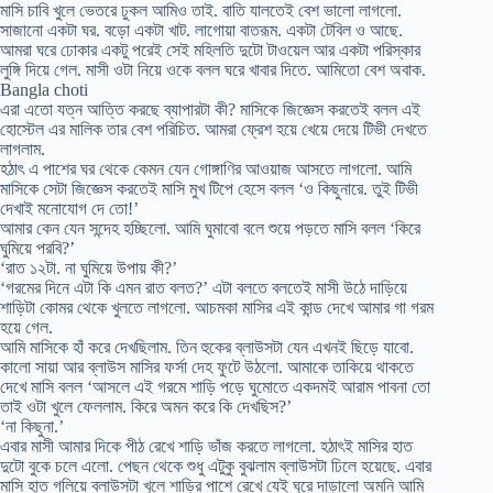
মাসি চাবি খুলে ভেতরে ঢুকল আমিও তাই. বাতি যালতেই বেশ ভালো লাগলো.
সাজানো একটা ঘর. বড়ো একটা খাট. লাগোয়া বাতরূম. একটা টেবিল ও আছে.
আমরা ঘরে ঢোকার একটু পরেই সেই মহিলতি দুটো টাওয়েল আর একটা পরিস্কার
লুঙ্গি দিয়ে গেল. মাসী ওটা নিয়ে ওকে বলল ঘরে খাবার দিতে. আমিতো বেশ অবাক.
Bangla choti
এরা এতো যত্ন আত্তি করছে ব্যাপারটা কী? মাসিকে জিজ্ঞেস করতেই বলল এই
হোস্টেল এর মালিক তার বেশ পরিচিত. আমরা ফ্রেশ হয়ে খেয়ে দেয়ে টিভী দেখতে
লাগলাম.
হঠাৎ এ পাশের ঘর থেকে কেমন যেন গোঙ্গাণির আওয়াজ আসতে লাগলো. আমি
মাসিকে সেটা জিজ্ঞেস করতেই মাসি মুখ টিপে হেসে বলল ‘ও কিছুনারে. তুই টিভী
দেখাই মনোযোগ দে তো!’
আমার কেন যেন সন্দেহ হচ্ছিলো. আমি ঘুমাবো বলে শুয়ে পড়তে মাসি বলল ‘কিরে
ঘুমিয়ে পরবি?’
‘রাত ১২টা. না ঘুমিয়ে উপায় কী?’
‘গরমের দিনে এটা কি এমন রাত বলত?’ এটা বলতে বলতেই মাসী উঠে দাড়িয়ে
শাড়িটা কোমর থেকে খুলতে লাগলো. আচমকা মাসির এই কান্ড দেখে আমার গা গরম
হয়ে গেল.
আমি মাসিকে হাঁ করে দেখছিলাম. তিন হুকের ব্লাউসটা যেন এখনই ছিড়ে যাবো.
কালো সায়া আর ব্লাউস মাসির ফর্সা দেহ ফুটে উঠলো. আমাকে তাকিয়ে থাকতে
দেখে মাসি বলল ‘আসলে এই গরমে শাড়ি পড়ে ঘুমোতে একদমই আরাম পাবনা তো
তাই ওটা খুলে ফেললাম. কিরে অমন করে কি দেখছিস?’
‘না কিছুনা.’
এবার মাসী আমার দিকে পীঠ রেখে শাড়ি ভাঁজ করতে লাগলো. হঠাৎই মাসির হাত
দুটো বুকে চলে এলো. পেছন থেকে শুধু এটুকু বুঝলাম ব্লাউসটা ঢিলে হয়েছে. এবার
মাসি হাত গলিয়ে ব্লাউসটা খুলে শাড়ির পাশে রেখে যেই ঘুরে দাড়ালো অমনি আমি