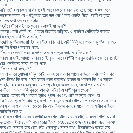
পারে.
নারী দুটোর একজন মাসির বয়েসী আরেকজনের বয়স ৪৫ হবে. তাদের কথা শুনে
জানলাম বয়সে যে একটু বড়ো তার নাম গোপী আর ছোটটা সীতা. আমি অগ্যতা
তাদের কথা শুনতে লাগলাম.
‘হ্যাঁরে সীতা এই সন্ধেবেলা কোথাই যাচ্ছিস?’
‘আরে গোপী বৌদি যে! এইতো রীতাদির বাড়িতে. ও ব্লাউস পেটিকোট বানাতে
দিয়েছিলো ওটা দিতে যাচ্ছি.’
‘দেখি ব্লাউসেগুলো! ইস ব্লাউসের কি ছিরি. এই ফিন্ফিনে পাতলা ব্লাউস না পরে
মাগীটা উদম থাকলেই পারে.’
‘কি যে বোলনা? গরম বলেই পাতলা কাপড়ের ব্লাউস বানিয়েছে.’
‘গরম না ছাই. আমাদের গরম নেই বুঝি. আরে মাগীটা ওর বুক দেখিয়ে বেড়াবে বলেই
তো খানকিদের মতো কাপড় পড়ে’
‘কিসব যাতা বলছও?’
‘যাতা নয়রে ঢ্যামনা সত্যি তাই. বর বছরে একবার আসে বাড়িতে অথচ মাগীর গতর
দেখেছিস? কি করে এতো ডবকা গতর বানলো? ভাতার না থাকলে কি এও সম্ভব.
তাছাড়া ওর বরের বন্ধু ওই যে গঞ্জে মাছের আরত আছে ওতো প্রায় যাই ও
বাড়ীতে. একলা বাড়ি বুঝতে পারছিস ঘটনা! এ মাগী পুরুষ খেকো’
‘তাতে তোমার কী? পারলে তুমিও পুরুষ খাওগে. খালি অন্যের দোশ ধরা’
‘আমিতো ভুলে গিয়েছি তুই রীতা মাগীর দুদু খাওয়া গোলাম. তার উপর তোকে দিয়ে
পোষাক আশাক বানায়. তোকে কি আর বিশ্বাস করানো যাবে? যা যা মাগীর বাড়িতে
যাচ্ছিলি তাই যা’
এই বলে গোপী নামের মহিলাটি চলে গেল. সীতা ওখানে দাড়িয়ে বলল ‘শালী আমরা
ভাতারকে দিয়ে চোদাই বলে তোর হিংসে হচ্ছে. তোর গুদে যেন পোকা পরে. আয়েস
করে যে চোদাবো তার জো নেই. লোকমুখে নানান কথা. রীতাদিকেও বলতে হবে
ব্যাপারটা’বলেই সীতা চলে গেল. আমি আড়াল থেকে বেরিয়ে সীতার পিছু পিছু বাড়ি