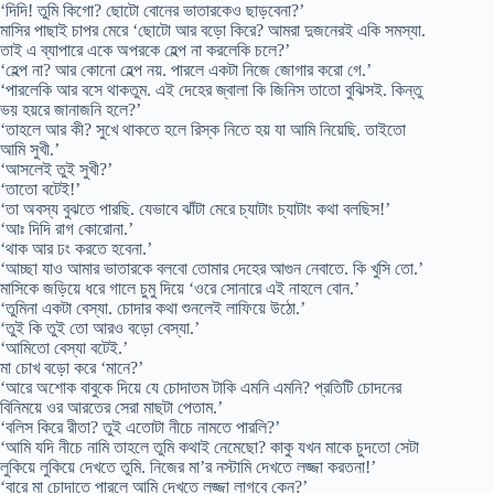
‘দিদি! তুমি কিগো? ছোটো বোনের ভাতারকেও ছাড়বেনা?’
মাসির পাছাই চাপর মেরে ‘ছোটো আর বড়ো কিরে? আমরা দুজনেরই একি সমস্যা.
তাই এ ব্যাপারে একে অপরকে হেল্প না করলেকি চলে?’
‘হেল্প না? আর কোনো হেল্প নয়. পারলে একটা নিজে জোগার করো গে.’
‘পারলেকি আর বসে থাকতুম. এই দেহের জ্বালা কি জিনিস তাতো বুঝিসই. কিন্তু
ভয় হয়রে জানাজনি হলে?’
‘তাহলে আর কী? সুখে থাকতে হলে রিস্ক নিতে হয় যা আমি নিয়েছি. তাইতো
আমি সুখী.’
‘আসলেই তুই সুখী?’
‘তাতো বটেই!’
‘তা অবস্য বুঝতে পারছি. যেভাবে ঝাঁটা মেরে চ্যাটাং চ্যাটাং কথা বলছিস!’
‘আঃ দিদি রাগ কোরোনা.’
‘থাক আর ঢং করতে হবেনা.’
‘আচ্ছা যাও আমার ভাতারকে বলবো তোমার দেহের আগুন নেবাতে. কি খুসি তো.’
মাসিকে জড়িয়ে ধরে গালে চুমু দিয়ে ‘ওরে সোনারে এই নাহলে বোন.’
‘তুমিনা একটা বেস্যা. চোদার কথা শুনলেই লাফিয়ে উঠো.’
‘তুই কি তুই তো আরও বড়ো বেস্যা.’
‘আমিতো বেস্যা বটেই.’
মা চোখ বড়ো করে ‘মানে?’
‘আরে অশোক বাবুকে দিয়ে যে চোদাতম টাকি এমনি এমনি? প্রতিটি চোদনের
বিনিময়ে ওর আরতের সেরা মাছটা পেতাম.’
‘বলিস কিরে রীতা? তুই এতোটা নীচে নামতে পারলি?’
‘আমি যদি নীচে নামি তাহলে তুমি কথাই নেমেছো? কাকু যখন মাকে চুদতো সেটা
লুকিয়ে লুকিয়ে দেখতে তুমি. নিজের মা’র নস্টামি দেখতে লজ্জা করতনা!’
‘বারে মা চোদাতে পারলে আমি দেখতে লজ্জা লাগবে কেন?’