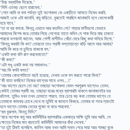
‘উচ্চ মধ্যামিক দিয়েছে.’
‘দিদি এতবড় ছেলে হারাবেনা.’
‘শোন আমি না বলা পর্যন্ত তুই অশোকদা কে এবাড়ীতে আসতে নিষেধ করবি.
আজই ওকে এটা জানাবি. বাবু বাড়িতে. বুঝতেই পারছিস জানাজনি হলে কেলেংকারী
হয়ে যাবে.’
‘তা না হয় বলবো. কিন্তু এভাবে আর কতদিন গো? পাড়ার মাগীগুলো যেভাবে
আমাদের বিশেষ করে তোমার পিছে লেগেছে তাতে কদিন যে শাক দিয়ে মাছ ঢাকতে
পারবো ভগবানই জানেন. আজ গোপী মাগীটাও খোঁচা মেরে কিছু কথা শুনিয়ে দিলো.’
‘কিন্তু করবটা কি বল? তোরতো তাও স্বামী সপ্তাহান্তে বাড়ি আসে আর আমার?
আমি কি করে না চুদিয়ে থাকবো বল.’
‘একটা কথা বলি রাগ করবেনাতো?’
‘কী কথা?’
‘এটা শুধু একটা কথা নয় সমাধানও.’
‘আঃ কি বলবি বলত!’
‘তোমার বোনপোটাতো বড়ই হয়েছে. দেখনা ওকে বশ করতে পারো কিনা?’
‘কী যাতা বলছিস? নিজের ভাগ্নের সাথে ওসব…!’
‘আঃ ভাগ্নে ছেলে তো নয়? তাছাড়া অশোকদা যেমন পরপুরুস ভাগ্নেও তেমন.
কেউই তোমার স্বামী নয়. তাছাড়া ঘরের মধ্যে ব্যাপারটা থাকলে জানাজানইর ভয়
রইলনা. তুমিও যখন তখন চোদাতে পারবে. তার চেয়ে বড় কথা তোমার ভাগ্নে যে
তোমাকে কামনার চোখে দেখে না তুমিই বা জানলে কিকরে. তোমার যা গতর ল্যাংটো
হলে ভাগ্নে তোমার দেহের পুজো না করে পারবেনা.’
‘হুম বুঝলাম. কিন্তু দিদি?’
‘বারে অশোক বাবু আর কামিনীদির ব্যাপারটার একমাত্র সাক্ষি তুমি আর আমি. সে
ক্ষেত্রে নিজের মান বাচাতেই কামিনীদি আমাদের বাঁধা দেবেনা.’
‘তা তুই ঠিকই বলেছিস. জানিস আজ যখন আমি স্নান শেরে সায়া আর গামছা বুকে