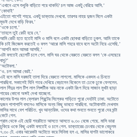
‘এখানে এসে শুধুকি বাড়িতে পরে থাকবি? চল আজ একটু বেরিয়ে আসি.’
‘কোথাই’
এইতো পাশেই শহরে. একটু ডাক্তার দেখবো. তারপর নাহয় দুজন মিলে একটা
মূভঈ দেখে বাড়ি ফিরব.’
‘ওকে চলো.’
‘তাহলে তুই রেডী হয়ে নে.’
আমি রেডী হতে হতেই মাসি ও মাসি বলে একটা ছোকরা বাড়িতে ঢুকল. আমি তাকে
কি চাই জিজ্ঞেস করতেই ও বলল ‘আগ্গে মাসি শহরে যাবে বলে অটো নিয়ে এসেছি.’
‘আপনি জান আমরা আসছি.’
এটা বলতেই ছেলেটি চলে গেল. মাসি ঘর থেকে বেরুতে বেরুতে বলল ‘কে এসছেরে
বাবু?’
‘অটোবলা.’
‘ও. চল আমরা বেরই.’
এই বলে মাসি দরজাই তালা দিয়ে বেরুতে লাগলো. মাসিকে একদম এ চিনতে
পারছিনা. সকালেই যিনি গতর দেখিয়ে বেড়ালেন বিকেলে তা ঢেকে ঢুকে ফেললেন.
লাল সিঁদুর লাল টিপ লাল লিপ্সটীক আর নাকে একটা রিংগ দিয়ে সাজান মুখটা ছাড়া
গায়ের কোনো অঙ্গই দেখা যাচ্ছেনা.
কালোর উপর লাল ফ্লোরল প্রিন্টের সিল্কের শাড়িতে পুরো দেহটাই ঢাকা. অটোতে
দুজন পাশাপাশি বসলেও মাসিকে অন্য কিছু ভাবতে পারছিনা. অটোবালাটা দেখলাম
মাসির সাথে বেশ পরিচিত. খুব আন্তরিক. ওদের কথা শুনতে শুনতে পুরো দের ঘন্টা
কেটে গেল.
গ্রাম থেকে এই ছোট্ট শহরটাতে আসতে আসতে ৬.৩০ বেজে গেছে. মাসি ভারা
চুকিয়ে ওকে কিছু একটা বলতেই ও চলে গেল. ডাক্তারের চেংবার থেকে বেড়ুলম
৭.৩০ টে. এবার আরেকটা অটোতে করে সিনিমা হল এ. মাসির যাগটা ভালোকরে