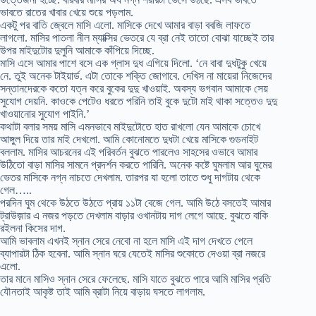
ভাবতে রাতের খাবার খেয়ে শুয়ে পড়লাম.
একটু পর বাতি জ্বেলে মাসি এলো. মাসিকে দেখে আমার বাড়া ববজি লাফতে
লাগলো. মাসির পাতলা নীল ম্যাক্সির ভেতরে যে ব্রা নেই তাতো বোঝা যাচ্ছেই তার
উপর মাইদুটোর দুলুনি আমাকে কাঁপিয়ে দিচ্ছে.
মাসি এসে আমার পাশে বসে এক গ্লাস দুধ এগিয়ে দিলো. ‘নে বাবা দুধটুকু খেয়ে
নে. তুই অনেক টাইয়ার্ড. এটা তোকে শক্তি জোগাবে. দেখিস না মায়েরা নিজেদের
সন্তানদেরকে কতো যত্ন করে বুকের দুদু খাওয়াই. অবস্য ভগবান আমাকে সেয়
সুযোগ দেয়নি. কাওকে পেটেও ধরতে পরিনি তাই বুকে দুটো মাই থাকা সত্তেও দুদু
খাওয়ানোর সুযোগ পাইনি.’
কথাটা বলার সময় মাসি এমনভাবে মাইদুটোতে হাত রাখলো যেন আমাকে চোখে
আঙ্গুল দিয়ে তার মাই দেখলো. আমি কোনোমতে দুধটা খেয়ে মাসিকে গুডনাইট
বললাম. মাসির আচরনের এই পরিবর্তন বুঝতে পারলেও সাহসের ওভাবে আমার
উঠিতো বাড়া মাসির সামনে প্রদর্শন করতে পারিনি. অনেক কষ্টে ঘুমলাম আর ঘুমের
ভেতর মাসিকে নগ্ন নাচতে দেখলাম. তারপর যা হলো তাতে শুধু দাগটায় থেকে
গেল…..
পরদিন ঘুম থেকে উঠতে উঠতে প্রায় ১১টা বেজে গেল. আমি উঠে বসতেই আমার
ট্রাউজ়ার এ নজর পড়তে দেখলাম বাড়ার ওখানটায় দাগ লেগে আছে. বুঝতে বাকি
রইলনা কিসের দাগ.
আমি ভাবলাম এখনই স্নান সেরে নেবো না হলে মাসি এই দাগ দেখতে পেলে
ব্যাপারটা ঠিক হবেনা. আমি স্নান ঘরে যেতেই মাসির শুকোতে দেওয়া ব্রা নজরে
এলো.
তার মানে মাসিও স্নান সেরে ফেলেছে. মাসি যাতে বুঝতে পারে আমি মাসির প্রতি
যৌনতাই আকৃষ্ট তাই আমি ব্রাটা নিয়ে বাড়ায় ঘসতে লাগলাম.