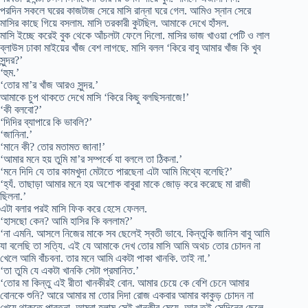
পরদিন সকলে ঘরের কাজটাজ সেরে মাসি রান্না ঘরে গেল. আমিও স্নান সেরে
মাসির কাছে গিয়ে বসলাম. মাসি তরকারী কুটছিল. আমাকে দেখে হাঁসল.
মাসি ইচ্ছে করেই বুক থেকে আঁচলটা ফেলে দিলো. মাসির ভাজ খাওয়া পেটি ও লাল
ব্লাউস ঢাকা মাইয়ের খাঁজ বেশ লাগছে. মাসি বলল ‘কিরে বাবু আমার খাঁজ কি খুব
সুন্দর?’
‘হুম.’
‘তোর মা’র খাঁজ আরও সুন্দর.’
আমাকে চুপ থাকতে দেখে মাসি ‘কিরে কিছু বলছিসনাজে!’
‘কী বলবো?’
‘দিদির ব্যাপারে কি ভাবলি?’
‘জানিনা.’
‘মানে কী? তোর মতামত জানা!’
‘আমার মনে হয় তুমি মা’র সম্পর্কে যা বললে তা ঠিকনা.’
‘মনে দিদি যে তার কামখুদা মেটাতে পারছেনা এটা আমি মিথ্যে বলেছি?’
‘হ্যঁ. তাছাড়া আমার মনে হয় অশোক বাবুরা মাকে জোড় করে করেছে মা রাজী
ছিলনা.’
এটা বলার পরই মাসি ফিক করে হেসে ফেলল.
‘হাসছো কেন? আমি হাসির কি বললাম?’
‘না এমনি. আসলে নিজের মাকে সব ছেলেই স্বতী ভাবে. কিন্তুকি জানিস বাবু আমি
যা বলেছি তা সত্যি. এই যে আমাকে দেখ তোর মাসি আমি অথচ তোর চোদন না
খেলে আমি বাঁচবনা. তার মনে আমি একটা পাকা খানকি. তাই না.’
‘তা তুমি যে একটা খানকি সেটা প্রমানিত.’
‘তোর মা কিন্তু এই রীতা খানকীরই বোন. আমার চেয়ে কে বেশি চেনে আমার
বোনকে শুনি? আরে আমার মা তোর দিদা রোজ একবার আমার কাকুড় চোদন না
খেয়ে থাকতে পারতনা. আমরা হলাম সেই খানকীর মেয়ে. আর তুই সেদিনের ছেলে