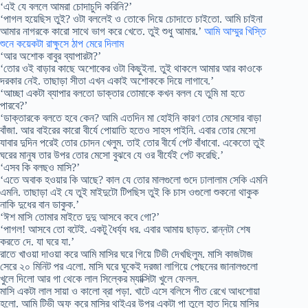
‘এই যে বললে আমরা চোদাচুদি করিনি?’
‘পাগল হয়েছিস তুই? ওটা বললেই ও তোকে দিয়ে চোদাতে চাইতো. আমি চাইনা
আমার নাগরকে কারো সাথে ভাগ করে খেতে. তুই শুধু আমার.’
আমি আম্মুর খিস্তি
শুনে কয়েকটা রাক্ষুসে ঠাপ মেরে দিলাম
‘আর অশোক বাবুর ব্যাপারটা?’
‘তোর ওই বাড়ার কাছে অশোকের ওটা কিছুইনা. তুই থাকলে আমার আর কাওকে
দরকার নেই. তাছাড়া সীতা এখন একাই অশোককে দিয়ে লাগাবে.’
‘আচ্ছা একটা ব্যাপার বলতো ডাক্তার তোমাকে কখন বলল যে তুমি মা হতে
পারবে?’
‘ডাক্তারকে বলতে হবে কেন? আমি এতদিন মা হোইনি কারণ তোর মেসোর বাড়া
বাঁজা. আর বাইরের কারো বীর্যে পোয়াতি হতেও সাহস পাইনি. এবার তোর মেসো
যাবার দুদিন পরেই তোর চোদন খেলুম. তাই তোর বীর্যে পেট বাঁধাবো. একেতো তুই
ঘরের মানুষ তার উপর তোর মেসো বুঝবে যে ওর বীর্যেই পেট করেছি.’
‘এসব কি বলছও মাসি?’
‘এতে অবাক হওয়ার কি আছে? কাল যে তোর মালগুলো গুদে ঢালালাম সেকি এমনি
এমনি. তাছাড়া এই যে তুই মাইদুটো টিপছিস তুই কি চাস ওগুলো শুকনো থাকুক
নাকি দুধের বান ডাকুক.’
‘ঈশ মাসি তোমার মাইতে দুদু আসবে কবে গো?’
‘পাগল! আসবে তো বটেই. একটু ধৈর্য্য ধর. এবার আমায় ছাড়ত. রান্নটা শেষ
করতে দে. যা ঘরে যা.’
রাতে খাওয়া দাওয়া করে আমি মাসির ঘরে গিয়ে টিভী দেখছিলুম. মাসি কাজটাজ
সেরে ২০ মিনিট পর এলো. মাসি ঘরে ঘুকেই দরজা লাগিয়ে পেছনের জানালগুলো
খুলে দিলো আর গা থেকে লাল সিল্কের ম্যাক্সিটা খুলে ফেলল.
মাসি একটা লাল সায়া ও কালো ব্রা পড়া. খাটে এসে বলিসে পীত রেখে আধশোয়া
হলো. আমি টিভী অফ করে মাসির থাইএর উপর একটা পা তুলে হাত দিয়ে মাসির