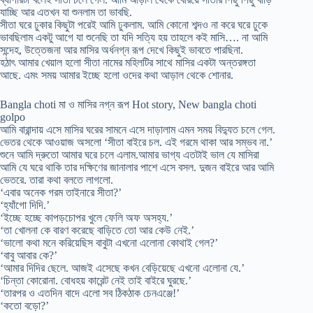
যাচ্ছি আর এতখন যা শুনলাম তা ভাবছি.
সীতা ঘরে ঢুকার কিছুটা পরেই আমি ঢুকলাম. আমি কোনো শব্দও না করে ঘরে ঢুকে
ভাবছিলাম একটু আগে যা শুনেছি তা যদি সত্যি হয় তাহলে কই মাসি…. না আমি
সন্দেহ, উত্তেজনা আর মাসির অর্ধনগ্ন রূপ দেখে কিছুই ভাবতে পারছিনা.
হঠাৎ আমার খেয়াল হলো সীতা নামের মহিলটির সাথে মাসির একটা অন্তরঙ্গতা
আছে. এমং সময় আমার ইচ্ছে হলো ওদের কথা আড়াল থেকে শোনার.
Bangla choti মা ও মাসির নগ্ন রূপ Hot story, New bangla choti
golpo
আমি বারান্দায় এসে মাসির ঘরের সামনে এসে দাড়ালাম এমন সময় বিদ্যুত চলে গেল.
ভেতর থেকে আওয়াজ অসলো ‘সীতা বাইরে চল. এই গরমে থাকা আর সম্ভব না.’
শুনে আমি দ্রুতো আমার ঘরে চলে এলাম.আমার ভাগ্য এতটাই ভাল যে মাসিরা
আমি যে ঘরে থাকি তার দক্ষিণের জানালার পাশে এসে বসল. দুজন বাইরে আর আমি
ভেতরে. তারা কথা বলতে লাগলো.
‘এবার অনেক গরম তাইনারে সীতা?’
‘হ্যাঁগো দিদি.’
‘ইচ্ছে হচ্ছে কাপড়চোপর খুলে ফেলি অফ অসহ্য.’
‘তা খোলনা কে বারণ করেছে বাড়িতে তো আর কেউ নেই.’
‘ভালো কথা মনে করিয়েছিস বাবুটা এখনো এলোনা কোথাই গেল?’
‘বাবু আবার কে?’
‘আমার দিদির ছেলে. আজই এসেছে কখন বেড়িয়েছে এখনো এলোনা যে.’
‘চিন্তা কোরোনা. বোধহয় কারেন্ট নেই তাই বাইরে ঘুরছে.’
‘তারপর ও এতদিন বাদে এলো সব ঠিকঠাক চেনএঞ্জে!’
‘কতো বড়ো?’