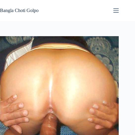
Skip
to
Bangla Choti Golpo
content