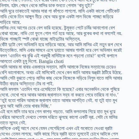
নিলাম. হঠাৎ পেছন থেকে মাসির ডাক শুনতে পেলাম ‘বাবু তুই?’
আমি ঘুরে তাকাতেই আমার সারা গা কাঁপতে লাগলো. মাসি একটা কালো পেটিকোট
নাভি থেকে তিন আঙ্গুল নীচে বেধে আর বুকে একটা লাল ভিজে গামছা জড়িয়ে
দাড়িয়ে আছে.
মাসির দেহ আগের চেয়ে বেশ ভারি হয়েছে. উন্মুক্ত পেটে চর্বির আনাগোনা বেশ
বোঝা যাচ্ছে. নাভি তো ফুলে গোল গর্ত হয়ে আছে. আর বুকের কথা না বললেই নয়.
ভিজে গামছাই স্পষ্ট বোঝা যাচ্ছে মাইদুটোর অস্তিত্ব.
বোঁটা দুটো বেশ অভিমানি হয়ে দাড়িয়ে আছে. আর আমি মাসির এই নতুন রূপ দেখে
উত্তেজিত. মাসি এবার সামনে এসে দুহাতে আমার গালটা ধরে বেশ অভিমান করেই
বলল ‘এতদিন পর বুঝি এই পরমুখী মাসিটাকে মনে পড়লো তোর?’ বলেই কপালে
আলতো একটা চুমু দিলো. Bangla choti
আমি আমার মা বাবার একমাত্র সন্তান. মাসি আমাকে নিজের সন্তানের চেয়েও
বেশি ভালোবাসে. অথচ এই মাসিকেই দেখে কেন জানি আমার যন্ত্রটা ঠাটিয়ে উঠছে.
আমি সেটা বুঝতে পেড়ে মাসির কাছ থেকে নিজেকে সড়িয়ে নিলুম যাতে মাসি আমার
উঠিত বাড়ার অস্তিত্ত টের না পাই.
আমি বললাম ‘এতদিন পরে এসেছিতো কি হয়েছে? এবার অনেকদিন থেকে পুষিয়ে
দেবো. দেখো পরে আবার আমার জ্বালাতন সহ্য না করতে পেরে তারিয়ে না দাও.’
‘তুই যতো পারিস আমাকে জ্বালাস তাতে আমার আপত্তি নেই. যা তুই হাত মুখ
ধুয়ে আই আমি তোর খাবার দিচ্ছি.’
এই বলে মাসি তার ঘরে গেল কাপড় পড়তে. আমি কলতলায় গিয়ে হাত মুখ ধুয়ে
বেরিয়ে আসতেই দেখতে পেলাম দরিতে ঝুলছে কালো একটি ব্রা. সেটা যে মাসির
তাতে সন্দেহ নেই.
মাসিকে একটু আগে দেখে যেমন লেগেছিলো এখন এই শুকোতে দেওয়া ব্রাটা
দেখেও তেমন লাগছে. আমি কাছে গিয়ে ব্রাটা হাতে তুলতেই চোখে আটকে গেল