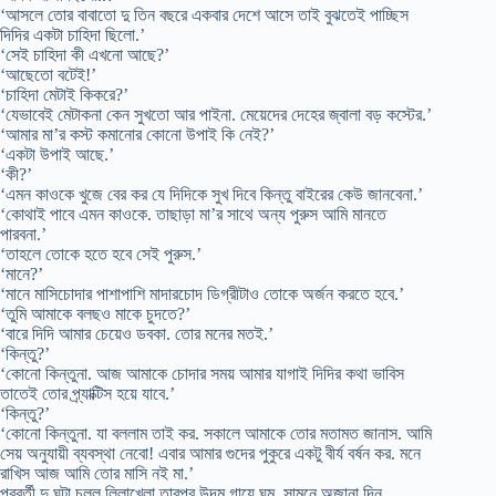
‘আসলে তোর বাবাতো দু তিন বছরে একবার দেশে আসে তাই বুঝতেই পাচ্ছিস
দিদির একটা চাহিদা ছিলো.’
‘সেই চাহিদা কী এখনো আছে?’
‘আছেতো বটেই!’
‘চাহিদা মেটাই কিকরে?’
‘যেভাবেই মেটাকনা কেন সুখতো আর পাইনা. মেয়েদের দেহের জ্বালা বড় কস্টের.’
‘আমার মা’র কস্ট কমানোর কোনো উপাই কি নেই?’
‘একটা উপাই আছে.’
‘কী?’
‘এমন কাওকে খুজে বের কর যে দিদিকে সুখ দিবে কিন্তু বাইরের কেউ জানবেনা.’
‘কোথাই পাবে এমন কাওকে. তাছাড়া মা’র সাথে অন্য পুরুস আমি মানতে
পারবনা.’
‘তাহলে তোকে হতে হবে সেই পুরুস.’
‘মানে?’
‘মানে মাসিচোদার পাশাপাশি মাদারচোদ ডিগ্রীটাও তোকে অর্জন করতে হবে.’
‘তুমি আমাকে বলছও মাকে চুদতে?’
‘বারে দিদি আমার চেয়েও ডবকা. তোর মনের মতই.’
‘কিন্তু?’
‘কোনো কিন্তুনা. আজ আমাকে চোদার সময় আমার যাগাই দিদির কথা ভাবিস
তাতেই তোর প্র্যাক্টিস হয়ে যাবে.’
‘কিন্তু?’
‘কোনো কিন্তুনা. যা বললাম তাই কর. সকালে আমাকে তোর মতামত জানাস. আমি
সেয় অনুযায়ী ব্যবস্থা নেবো! এবার আমার গুদের পুকুরে একটু বীর্য বর্ষন কর. মনে
রাখিস আজ আমি তোর মাসি নই মা.’
পরবর্তী দু ঘন্টা চলল লিলাখেলা তারপর উদম গায়ে ঘুম. সামনে অজানা দিন.