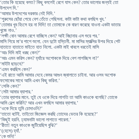
‘তোর কি হয়েছে বলত? কিছু বললেই রেগে যাস কেন? তোর ভালোর জন্যই তো
উপদেশ দি.’
‘আমার উপদেশের দরকার নেই দিদি.’
‘পুরুসের ছোঁয়া পেয়ে বেশ তেঁতে গেছিসনা. কাটা কাটা কথা বলছিস খুব.’
‘তোমার খুব হিংসে হয় না দিদি! তা তোমাকে কে বারণ করেছে যাওনা একটা ভাতার
খুজে নাও.’
‘লক্ষী বোন আমার রেগে যাচ্ছিস কেন? আই বিছানায় এস শুয়ে পর.’
মাসি গিয়ে মা’র পাশে শুলো. যেন দুটো হস্তিনী. মা মাসির ম্যাক্সির উপর দিয়ে পেট
হাতাতে হাতাতে মাইতে হাত নিলো. একটা মাই খাবলে ধরতেই মাসি
‘আঃ দিদি মাই ধরছ কেন?’
‘আঃ এমন করিস কেন? হ্যাঁরে অশোককে দিয়ে বেশ লাগচ্ছিস না?’
‘মাইটা ছাড়বে?’
‘এমন করছিস কেন?’
‘এই রাতে আমি আমার দেহে কেমর আগুন জ্বালাতে চাইনা. আর ওসব অশোক
ফসোকের সাথে আমি এখন কিছু করিনা.’
‘সেকি কেন?’
‘সেটা আমার ব্যাপার.’
‘তোর ব্যাপার মানে. তুই যে ওকে দিয়ে লাগতি তা আমি কাওকে বলেছি? তোকে
আমি হেল্প করিনি? আর এখন বলছিস আমার ব্যাপার.’
‘ওকে দিয়ে তুমি চোদাওনি?’
‘তাতো বটেই. তাইতো জিজ্ঞেস করছি তোদের ভেতর কি হয়েছে?’
‘কিছুই হয়নি. ঢ্যামনাটা ভালো লাগাতে পারেনা.’
‘রীতা! নতুন কাওকে জুটিয়েছিস বুঝি?’
‘(হেসে) হ্যাঁ.’
‘কে শুনি!’