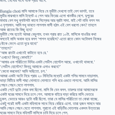
জানা. মেসোর সাথে নাকি প্রায় আসে.
Bangla choti মাসি আমাকে নিয়ে যে মুভীটা দেখলো তাই বেশ ভালই. তবে
মুভীর মাঝখানে মাসি টয্লেট এ গেল আর ফিরেয় এলো খানকীর বেশে. দুপুরের
মাথায় বেশ শুধু ব্লাউসটা কালো সিল্কের আর ব্রাটা সাদা. মাই পেট নাভি বগল সব
এ দৃশ্যমান. আমি শুধু ভাবতে লাগলাম মাসী হঠাৎ এই বেশ ধরলো কেন? তাহলে
আজ রাতেয় কি কিছু হবে?
মুভীটা শেষ হতেই আমরা বেড়ুলাম. তখন প্রায় রাত ১০টা. মাসিকে যাওয়ির কথা
বলতেই মাসি অবাক হয়ে বলল ‘পাগল হয়েছিস? এতো রাতে কোন অটোবলা নিজের
বৌকে ফেলে এতো দূরে যাবে!’
‘তাহলে?’
‘আজ রাতটা এখানেই কাটাতে হবে রে.’
‘এখানে? কিন্তু কোথাই?’
‘আমার এক পরিচিতো দিদির একটা লেডীস হোস্টেল আছে. ওখানেই থাকবো.’
‘লেডীস হোস্টেল? কিন্তু আমাকে এলাও করবে?’
‘কেনো করবেনা? আমি অছিতো. চল.’
আমরা একটা অটো নিয়ে প্রায় ২০ মিনিটের মধ্যেই একটা গলির সামনে দাড়ালাম.
ভাড়া মিটিয়ে মাসী পাছা দোলাতে দোলাতে গলি ধরে এগুতে লাগলো. আমি মাসির
পেছন পেছন যেতে লাগলাম.
একটা গেটে দুটো লোক বসা ছিলো. মাসি কি যেন বলল. তারপর তারা আমাদেরকে
একটা ঘরের সামনে দিয়ে চলে গেল. আমাকে বাইরে দাড়া করিয়ে মাসি ভেতরে
ঢুকল. ভেতরে আরও দুটো নারী ছিলো. তারা যে মাসির পরিচিতো তা বোঝা যাচ্ছে.
একটু পরেই মাসী একটা মহিলাকে সাথে নিয়ে বেরিয়ে এলো. তারা দুজন সামনে আর
আমি পেছন পেছন যেতে লাগলাম. পুরানো এই বাড়িটির দোতলার একদম উত্তরের
ঘরের সামনে নিয়ে মহিলাটি মাসিকে চাবি দিয়ে চলে গেল.