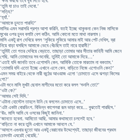
‘ক্ষমা করবো তবে ঘুষ দিতে হবে.’
‘তুমি যা চাও তাই দেবো.’
‘সত্যি?’
‘হ্যাঁ.’
‘আমাকে চুদতে পারবি?’
মাসির এমন সরাসরি প্রশ্ন আশা করিনি. যতই ইচ্ছে থাকুকনা কেন নিজ মাসিকে
মুখের ওপর চুদব বলাটা বেশ কঠিন. আমি কোনো মতে মাথা নারলাম।
মাসি একটু রাগ দেখিয়ে বলল ‘লুকিয়ে লুকিয়ে আমার মাই আর পেট দেখিস, ব্রা
নিয়ে বাড়া ঘসছিস আমাকে ভেবে খেঁচছিস তাই নারে হারামী?’
‘তুমিই তো গতর দেখিয়ে বেড়াতে. তাছাড়া তোমার আর সীতার কাহিনী আমি জেনে
গেছি. আমি তোমাদের সব শুনেছি. তুমিই তো আমাকে দিয়ে…’
‘এতই যদি জানতি তবে এগোসনি কেন. আমিকি তোকে মারতাম না বকতাম.’
‘তোমারি যদি এতো ইচ্ছে এখানে এলে কেন. বাড়িতে নিজে এগোওনি কেন?’
এমন সময় বাইরে থেকে নারী কন্ঠের আওয়াজ এলো ‘চোদাতে এসে ঝগড়া কিসের
গো?’
এটা শুনে মাসি মুখটা ছেনাল মাগীদের মতো করে বলল ‘শুনলি তো?’
‘ওটা কে?’
‘আমার সেই দিদি.’
‘এটানা হোস্টেল তাহলে উনি যে বললেন চোদাতে এসে..’
‘এটা একটা বোরডিংগ. বিভিন্ন কাপেলরা রূম ভাড়া করে… বুঝতেই পারছিস.’
‘ঊঃ. মাসি আমি যে ওসবের কিছুই জানিনা.’
‘জানতে হবেনা. আমিতো আছি. আমার কথামতো চললেই হবে.’
‘বাড়িতে না করে তুমি এখানে আমাকে আনলে যে.’
‘আসলে এগুবার ছুতো আর একটু বেরানোর উদ্দেশ্যেই. তাছাড়া জীবনের প্রথম
চোদনটা এঘরেই খেয়েছি.’