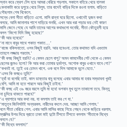
স্নান করে ফ্রেশ টেস হয়ে আমরা বেরিয়ে পড়লাম. সকালে বাইরে খেয়ে হালকা
কেনাকাটা করে দুপুরে খেয়ে নিলুম. তার বাদেই বাড়ির দিকে রওনা হলাম. বাড়িতে
পৌছলাম শেষ বিকেলে.
সন্ধে বেলা সীতা বাড়িতে এলো. মাসি রান্না ঘরে ছিলো. ওখানেই দুজন কথা
বলছে. আমি জানালার পাশে দাড়িয়ে শুনছি. এখন আর ধরা পড়ার ভয় নেই কারণ
মাসি জেনে গেছে যে আমি তাদের আগের কথাগুলো শুনেছি. সীতা কৌতুহলী হয়ে
বলল ‘কিগো দিদি কিছু হয়েছে?’
‘কী আর হবেরে?’
‘না মানে বাবুর সাথে পকাত পকাত…’
‘বাজে বকিসনাতো. ওসব কিছুই হয়নি. আর হবেওনা. তোর কথামত যদি এগুতাম
তাহলে লজ্জায় পরতাম.’
‘কী বলছ কিছুই হয়নি? এ কেমন ছেলে বাপু? অমন কামদেবীর পেট থেকে এ কেমন
ছেলের জন্মও হলো? কি আর করা তোমার দুর্ভাগ্য. অশোক বাবুর ওখানে যাবে গো?’
‘কখনই না. তুইে ওর চোদন খাগে. ওক বলে দিস আমাকে ভুলে যেতে.’
‘এসব কি বলছও তুমি?’
‘হ্যাঁ যা বলেছি তাই. কাল ডাক্তার বাবু বলেছে এবার আমার মা হবার সম্ভাবনা খুবই
বেশি. আমি মা হতে পারলে আর কিছুই চাইনা.’
‘কী বলছ এই ৩৯ বছর বয়সে তুমি মা হবে! ভগবান মুখ তুলে তাকালো তবে. কিন্তু
না চুদিয়ে থাকতে পারবে?’
‘এ ব্যাপারে আর কথা নয়. যা বললাম তাই কর গে যা.’
‘মাতৃত্ব জিনিসটাই অন্যরকম. নারীদের বদলে দেয়. আচ্ছা আমি গেলাম.’
বলে সীতা বেরিয়ে গেল. এবার আমি মাসির কাছে গিয়ে পেছন থেকে জড়িয়ে ধরলাম.
ম্যাক্সির উপর দিয়ে ব্রাতে ঢাকা মাই দুটো টিপতে টিপতে বললাম ‘সীতাকে মিথ্যে
বললে যে?’
‘কী মিথ্যে বললাম?’