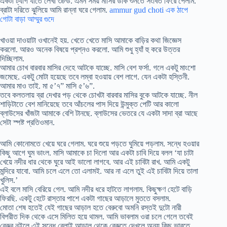
একটা ট্যাগ যাতে লেখা ৩৮ড. এমন সময় মাসির ডাক শুনতে সংবিত ফিরে পেলাম.
ব্রাটা দরিতে ঝুলিয়ে আমি রান্না ঘরে গেলাম.
ammur gud choti এক ঠাপে
গোটা বাড়া আম্মুর গুদে
খাওয়া দাওয়াটা ওখানেই হয়. খেতে খেতে মাসি আমাকে বাড়ির কথা জিজ্ঞেস
করলো. আরও অনেক বিষয়ে প্রশ্নও করলো. আমি শুধু হ্যাঁ হু করে উত্তর
দিচ্ছিলাম.
আমার চোখ বারবার মাসির দেহে আটকে যাচ্ছে. মাসি বেশ ফর্সা. গলে একটু মাংশো
জমেছে. একটু মোটা হয়েছে তবে লম্বা হওয়ায় বেশ লাগে. যেন একটা হস্তিনী.
আমার মাও তাই. মা ৫’৭” মাসি ৫’৬”.
তবে কলতলায় ব্রা দেখার পড় থেকে চোখটা বারবার মাসির বুকে আটকে যাচ্ছে. নীল
শাড়িটাতে বেশ মানিয়েছে তবে আঁচলের পাস দিয়ে উন্মুক্ত পেটি আর কালো
ব্লাউসের খাঁজটা আমাকে বেশি টানছে. ব্লাউসের ভেতরে যে একটা সাদা ব্রা আছে
সেটা স্পষ্ট প্রতিওমান.
আমি কোনোমতে খেয়ে ঘরে গেলাম. ঘরে শুয়ে পড়তে ঘুমিয়ে পড়লাম. সন্ধে হওয়ার
কিছু আগে ঘুম ভাংল. মাসি আমাকে চা দিলো আর একটা চাবি দিয়ে বলল ‘যা চাটা
খেয়ে নদীর ধার থেকে ঘুরে আই ভালো লাগবে. আর এই চাবিটা রাখ. আমি একটু
মন্দিরে যাবো. আমি চলে এলে তো এলামই. আর না এলে তুই এই চাবিটা দিয়ে তালা
খুলিস.’
এই বলে মাসি বেরিয়ে গেল. আমি নদীর ধরে হাটতে লাগলাম. কিছুক্ষণ হেটে বাড়ি
ফিরছি. একটু হেটে রাস্তার পাশে একটা গাছের আড়ালে মুততে বসলাম.
মোতা শেষ হতেই যেই গাছের আড়াল হতে বেরুবো অমনি রস্তই দুটো নারী
বিপরীত দিক থেকে এসে মিলিত হয়ে থামল. আমি ভাবলাম ওরা চলে গেলে তবেই
বেরুবু নইলে এই সন্ধে বেলাই আড়াল থেকে বেরুতে দেখলে অন্য কিছু ভাবতে