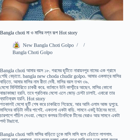
Bangla choti মা ও মাসির নগ্ন রূপ Hot story
New Bangla Choti Golpo
Bangla Choti Golpo
Bangla choti আমার বয়স ১৮. গরমের ছুটিতে নারায়নপুর নামের এক গ্রামে
গেছি বেড়াতে. bangla new choda chudir golpo. আমার একমাত্র মাসির
বাড়িতে. আমার মাসির নাম রীতা দেবী. মাসির বয়স তখন ৩৯.
মেসো মিলিটারিতে চাকরী করে. বর্তমানে উনি কাশ্মীরে আছেন. মাসির কোনো
বাচ্চাকাচ্ছা হয়নি. তবে প্রতিবার মেসো এলে জোড় চেস্টা চালাই. এবারো তার
ব্যাতিক্রম হয়নি. Hot story
গতকালই মেসো ছুটি শেষ করে চাকরিতে গিয়েছে. আর আমি এলাম আজ দুপুরে.
মাসিদের বাড়িটা নদীর পাশেই. একতলা একটা বাড়ি. সামনে একটু উঠনের মতো.
চারপাশে পাঁচিল দেওয়া. পেছনে কলঘর তিনদিকে টিনের ঘেরাও আর সামনে একটা
পর্দা টাঙানো.
Bangla choti আমি মাসির বাড়িতে ঢুকে মাসি মাসি বলে চেঁচাতে লাগলাম.
কোনো সারা পেলামনা. তবে ঘরের দরজা খোলা দেখে আমি ঘরে ঢুকে জামা বদলে