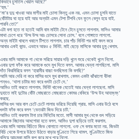
কিভাবে চুসতিস খেয়াল আছে?’
‘হুম.’
‘মা’র দুদু খাওয়া আর মাগীর মাই চোসা কিন্তু এক নয়. এমন চোসা চুসবি যাতে
বোঁটাটায় ঘা হয়ে যাই আর অন্যটা এমন টেপা টিপবি যেন ফুলে বেলুন হয়ে যাই.
পারবি তো?’
এটা বলা হতে না হতেই আমি বাম মাইটা টেনে টেনে চুসতে লাগলাম. মাসিও আমার
মাথা চেপে ধরে ‘উম্ম উম্ম আঃ চোসরে সোনা চোস.’ বলে গোঙ্গাতে লাগলো.
অন্য মাইটা খাবলে খবালে টিপতে লাগলাম. চার পাঁচ মিনিট পর মাই বদল করে
আবার একই কান্ড. এভাবে আরও ৫ মিনিট. মাই ছেড়ে মাসিকে আবার চুমু খেলাম.
এবার মাসি আমাকে গা থেকে সরিয়ে সায়ার দড়ি খুলে শুয়ে থেকেই খুলে নিলো.
এবার দুপা ফাঁক করে আমাকে গুদে মুখ দিতে বলল. আমার ঘেন্না লাগছিলো. মাসি
দাঁত কিরমিরিয়ে বলল ‘হারামীর বাচ্চা শুনছিসনা কি বলছি?’
আমি আর দেরি না করে মাসির গুদে মুখ রাখলাম. কেমন একটা ঝাঁঝালো বঁটকা
গন্ধও. ‘থালা চাটার মত করে গুদটা চেটে দে.’
আমিও তাই করতে লাগলাম. মিনিট খানেক যেতেই আর ঘেন্না লাগছেনা. মাসি
দুহাতে মাই দুটোর বোঁটা মোছরাতে মোছরাতে কোমর বেকিয়ে ‘উম্ম উহ আহম্ংম্ং’
করছে.
মাসির গুদ আর বাল চেটে চেটে লালায় ভরিয়ে দিয়েছি প্রায়. মাসি এবার উঠে বসে
গুদটা ফাঁক করে বলল ‘ভেতরটা জিভ দিয়ে চাট.’
আমিও তাই করলাম টানা চার মিনিটের মতো. মাসী আমার মুখ থেকে গুদ সড়িয়ে
আমাকে বিছানায় আধশোয়া হতে বলল. আমিও দুপা ছড়িয়ে তাই করলাম.
এবার মাসি আমার বিচিতে জিভ বোলাতে লাগলো. ওফ সে বলার মতো নয়. জিভটা
বিচি থেকে উপরে উঠতে উঠতে বাড়ার মুণ্ডিতে গিয়ে থামল. মুণ্ডিটাতে জিভ
বুলিয়ে আচমকা মাসি কপ করে মুখে পুরে নিলো.