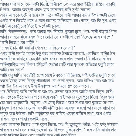
আমার সারা গায়ে যেন কাটা দিলো. মাসী চপ চপ করে মাথা উঠিয়ে নামিয়ে বাড়াটা
গিলচে. আমার অবস্থা খারাপ হয়ে আসতেই মাসি মুখটা সরালো.
এবার আমাকে দুটো বলিসে মাথা দিয়ে শুইয়ে মাসী আমার বাড়ার উপর গুদটা রেখে
একটা চাপ দিতেই গরম ও নরম মাংসের অস্তিত্ব টের পেলাম. আঃ কি সুখ. এবার
মাসি আরেকটু চাপ দিতেই অর্ধেকটা ঢুকল.
মাসি ‘উমম্ম্ম্ম্ম্ম্ং’ করে আবার চাপ দিতেই পুরোটা ঢুকে গেল. মাসী বাড়াটা গিলে
আমার সামনে ঝুকে বলল ‘ওরে সোনা তোর ওটাতো বেশ মিলেছে আমার খাপে.’
‘মাসি নিরোধ তো পরিনি.’
‘চামরাই চামরাই ঘষা না খেলে চোদা কিসের সোনা?’
এবার মাসী মাথাটা আবার উচু করে আমাকে ঠাপাতে লাগলো. একদিকে মাসির ঠাপ
অন্যদীকে কামাতুরা চেহরাই চোখ বন্ধও করে লালা ভেজা ঠোট কামড়ে মাসির
অভিব্যাক্তি আর বিশাল হস্তিনী দেহের পেটি আর ফুলকো মাইয়ের দুলুনি দেখে
আমি যেন স্বর্গে.
আমি শুধু মাসির গতরটাই চোখ রেখে ঠাপগুলো নিচ্ছিলাম. মাই দুটোর দুলুনি দেখে
ধরতে ইচ্ছে হলো কিন্তু পারলামনা. যা দোলা দুলচে. আর মাসিও ‘আঃ আঃ আঃ
আঃ উহ উহ আঃ ওহ উম্ম উহ্মাগও আঃ ‘ বলে ঠাপাতে লাগলো.
পাচ মিনিটেই আমি ‘মাসিগো আঃ আঃ উম্ম্ম’ বলে মাল আউট করে দিলুম. মাসী
বাড়া থেকে উঠে আমার পাশে শুয়ে একটা মাই আমার মুখে পুরে দিলো ‘প্রথমবার
তো তাই তাড়াতাড়ি বেড়ুলো. নে একটু জিরো.’ বলে মাথায় হাত বুলাতে লাগলো.
কিছুক্ষণ পর আমার ভেজা বাড়াটা মাসী চোসা আরম্ভ করলো আর সাথে সাথে তা
শক্ত হয়ে উঠলো. মাসি বাড়াটাকে রড বানিয়ে একটা বালিসে মাথা রেখে একটা
বালিস নিজের পাছার তলাই দিলো.
এবার আমাকে নিজের পেটে তুলে নিলো. আঃ কি তুলতুলে শরীর. ‘এই দুস্টু দুটোকে
খাবলে ধর আর তোর ওই হোৎকা বাড়াটা গুদে ঢুকিয়ে ঠাপা.’ বলে মাসি আমার হাত
দুটো মাইয়ের উপর রেখে বাড়াটা গুদে সেট করে দিলো.