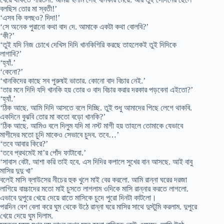
বলছিস তোর মা স্বতী!’
‘এসব কি বলছও? দিদা!’
‘সে অনেক পুরানো কথা বাদ দে. আমাকে একটা কথা বোলবি?’
‘কী?’
‘তুই যদি নিজ চোখে দেখিস দিদি খানকিগিরি করছে তাহলেকই তুই দিদিকে
লাগাবি?’
‘হ্যাঁ.’
‘কেনো?’
‘খানকিদের কাছে সব পুরুষই ভাতার. কোনো বাদ বিচার নেই.’
‘তার মনে দিদি যদি খানকি হয় তোর ও বাদ বিচার করার দরকার পড়বেনা এইতো?’
‘হ্যাঁ.’
‘ঠিক আছে. আমি দিদি আসতে বলে দিচ্ছি. তুই শুধু আমাদের পিছে লেগে থাকবি.
একদিনে বুঝবি তোর মা কতো বড়ো খানকি?’
‘ঠিক আছে. আমিও বলে দিলুম যদি মা নস্ট মাগী হয় তাহলে তোমাকে যেভাবে
মাগীদের মতো চুদি মাকেও সেভাবে চুদব. তবে…’
‘তবে আবার কিরে?’
‘তবে প্রথমেই মা’র পোঁদ ফাটাবো.’
‘সাবাস বেটা. আশা করি তাই হবে. এস দিদির কপালে সুখের বান আসছে. আই বাবু
মাসির দুদু খা’
বলেই মাসি ব্লাউসের নীচের হুক খুলে মাই বের করলো. আমি রান্না ঘরের দরজা
লাগিয়ে বাচ্চাদের মতো মাই চুসতে লাগলাম ওদিকে মাসি রান্নার করতে লাগলো.
এভাবে দুপুরে খেয়ে দেয়ে রাতে মাসিকে চুদে পুরো দিনটা কাটলো।
পরদিন বেশ বেলা করে ঘুম থেকে উঠে রান্না ঘরে মাসির সাথে দুস্টুমি করলাম. দুপুরে
খেয়ে দেয়ে ঘুম দিলাম.