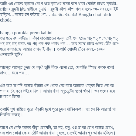
আমি ওর কোমর দুহাতে চেপে ধরে ব্যাঙের মতো বসে থাকা ঘোমটা মাথায় ন্যাংটা-
পোঁদের সুন্দরী হিন্দু মাগীকে চুদছি। সুন্দরী কাঁপা কাঁপা গলায় বলে- ওঃ- ওঃ হোল্ড ইট
ইদ্রিশ…আমার রস কাটছে গো… ওঃ- ওঃ- ওঃ- ওঃ! Bangla choti didi
choda
bangla porokia prem kahini
ওর গুদে রস কাটছে। বাঁড়া যাতায়াতের জন্য তাই শব্দ হচ্ছে পচ্ পচ্ পচাৎ পচ্ পচ্
পচ্ ভচ্ ভচ্ ভচাৎ পচ্ পচ্ পক পক পকাৎ পক… আর মাঝে মাঝে গুদের ঠোঁট চেপে
ধরে কামড়াচ্ছে আমার তাগড়াই বাঁড়া। তপাদি ঘোমটা টেনে বলল,- কেমন
গুদমারানি তুমি?
আস্তে আস্তে চুদছ যে বড়? তুমি নীচে এসো তো, দেখাচ্ছি স্পিড কাকে বলে!
নাও… শুয়ে পড়…
এই বলে তপাদি আমার বাঁড়াটা গুদ থেকে বের করে আমাকে ধাক্কা দিয়ে লেপের
গাদায় চিৎ করে শুইয়ে দিল। আমার বাঁড়া মনুনেন্টের মতো খাঁড়া। ওর গুদের রসে
চপচপে ভিজে।
তপাদি মুখ নামিয়ে পুরো বাঁড়াটা মুখে পুরে চুষল খানিকক্ষণ। ওঃ সে কি আরাম! গা
শিরশির করছে।
আগে যে কেউ আমার বাঁড়া চোষেনি, তা নয়, তবু, ওর ডাগর চোখ আমার চোখে,
ওর লাল কোয়া কোয়া ঠোঁট আমার বাঁড়া চুষছে, দেখেই আমার খুব আরাম হচ্ছিল।