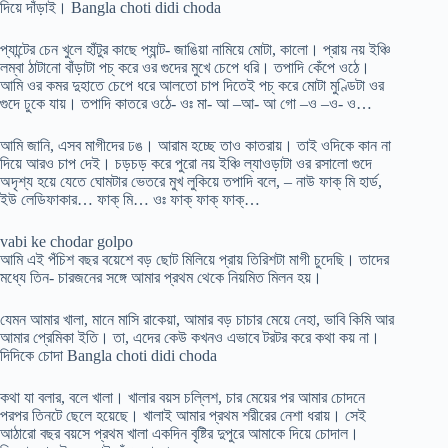
দিয়ে দাঁড়াই। Bangla choti didi choda
প্যান্টের চেন খুলে হাঁটুর কাছে প্যান্ট- জাঙিয়া নামিয়ে মোটা, কালো। প্রায় নয় ইঞ্চি
লম্বা ঠাটানো বাঁড়াটা পচ্ করে ওর গুদের মুখে চেপে ধরি। তপাদি কেঁপে ওঠে।
আমি ওর কমর দুহাতে চেপে ধরে আলতো চাপ দিতেই পচ্ করে মোটা মুণ্ডিটা ওর
গুদে ঢুকে যায়। তপাদি কাতরে ওঠে- ওঃ মা- আ –আ- আ গো –ও –ও- ও…
আমি জানি, এসব মাগীদের ঢঙ। আরাম হচ্ছে তাও কাতরায়। তাই ওদিকে কান না
দিয়ে আরও চাপ দেই। চড়চড় করে পুরো নয় ইঞ্চি ল্যাওড়াটা ওর রসালো গুদে
অদৃশ্য হয়ে যেতে ঘোমটার ভেতরে মুখ লুকিয়ে তপাদি বলে, – নাউ ফাক্ মি হার্ড,
ইউ লেডিফাকার… ফাক্ মি… ওঃ ফাক্ ফাক্ ফাক্…
vabi ke chodar golpo
আমি এই পঁচিশ বছর বয়েশে বড় ছোট মিলিয়ে প্রায় তিরিশটা মাগী চুদেছি। তাদের
মধ্যে তিন- চারজনের সঙ্গে আমার প্রথম থেকে নিয়মিত মিলন হয়।
যেমন আমার খালা, মানে মাসি রাকেয়া, আমার বড় চাচার মেয়ে নেহা, ভাবি কিমি আর
আমার প্রেমিকা ইতি। তা, এদের কেউ কখনও এভাবে টরটর করে কথা কয় না।
দিদিকে চোদা Bangla choti didi choda
কথা যা বলার, বলে খালা। খালার বয়স চল্লিশ, চার মেয়ের পর আমার চোদনে
পরপর তিনটে ছেলে হয়েছে। খালাই আমার প্রথম শরীরের নেশা ধরায়। সেই
আঠারো বছর বয়সে প্রথম খালা একদিন বৃষ্টির দুপুরে আমাকে দিয়ে চোদাল।