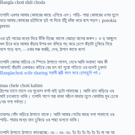
Bangla choti didi choda
তপাদি এরপর আমার কোমরের কাছে এগিয়ে এল। শাড়ি- শায়া কোমরের ওপর তুলে
ধরে আমার কোমরের দুইদিকে দুই পা দিয়ে হাঁটু ভাঁজ করে বসে পড়ল। porokia
prem
ওর দুই পায়ের মধ্যে দিয়ে উঁকি দিচ্ছে কালো বেয়াড়া বালের জঙ্গল। ও দু আঙ্গুলে
গুদ চিরে ধরে আমার বাঁড়ার উপর গুদ বসিয়ে পচ্ করে চেপে বাঁড়াটা ঢুকিয়ে নিয়ে
বসে পড়ে বলে, – এবার শুরু করছি, দেখ, ঠাপান কাকে বলে!
তপাদি কোমর নাচিয়ে যে স্পিডে ঠাপাতে লাগল, দেখে আমি অবাক! আর কী
আশ্চর্য! বাঁড়াটা একবারও বাইরে বের হল না! পুরো গতিতে ওর গুদেই ঢুকল!
Banglachoti wife sharing স্বামী স্ত্রী বদল করে চোদাচুদি পর্ব ১
maa chele choti kahini
ঠাপের তালে তালে ওর সুডোল ফর্সা মাই দুটো লাফাচ্ছে। আমি হাত বাড়িয়ে ওর
মাই চতকাতে থাকি। তপাদি পাশে পরা থাকা আঁচল মাথায় তুলে ঘোমটায় মুখ ঢেকে
নেয় গলা পর্যন্ত।
তারপর পোঁদ নাচিয়ে ঠাপাতে থাকে। আমি আমার পেটের কাছে দলা পাকানো ওর
শাড়ি- শায়ার মধ্যে হাত ঢুকিয়ে ওর পাছা ডলতে থাকি।
তপাদি ঠাপাতে ঠাপাতে কাতরাচ্ছে- ওঃ – ওঃ- ওঃ- ইঃ ইঃ ইঃ ইঃ ইঃ ইঃ মা আ আ