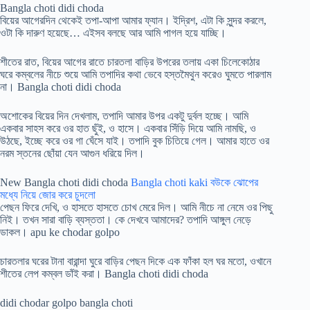
Bangla choti didi choda
বিয়ের আগেরদিন থেকেই তপা-আপা আমার ফ্যান। ইদ্রিশ, এটা কি সুন্দর করলে,
ওটা কি দারুণ হয়েছে… এইসব বলছে আর আমি পাগল হয়ে যাচ্ছি।
শীতের রাত, বিয়ের আগের রাতে চারতলা বাড়ির উপরের তলায় একা চিলেকোঠার
ঘরে কম্বলের নীচে শুয়ে আমি তপাদির কথা ভেবে হস্তমৈথুন করেও ঘুমতে পারলাম
না। Bangla choti didi choda
অশোকের বিয়ের দিন দেখলাম, তপাদি আমার উপর একটু দুর্বল হচ্ছে। আমি
একবার সাহস করে ওর হাত ছুঁই, ও হাসে। একবার সিঁড়ি দিয়ে আমি নামছি, ও
উঠছে, ইচ্ছে করে ওর গা ঘেঁসে যাই। তপাদি বুক চিতিয়ে গেল। আমার হাতে ওর
নরম স্তনের ছোঁয়া যেন আগুন ধরিয়ে দিল।
New Bangla choti didi choda
Bangla choti kaki বউকে ঝোপের
মধ্যে নিয়ে জোর করে চুদলো
পেছন ফিরে দেখি, ও হাসতে হাসতে চোখ মেরে দিল। আমি নীচে না নেমে ওর পিছু
নিই। তখন সারা বাড়ি ব্যস্ততা। কে দেখবে আমাদের? তপাদি আঙ্গুল নেড়ে
ডাকল। apu ke chodar golpo
চারতলার ঘরের টানা বারান্দা ঘুরে বাড়ির পেছন দিকে এক ফাঁকা হল ঘর মতো, ওখানে
শীতের লেপ কম্বল ডাঁই করা। Bangla choti didi choda
didi chodar golpo bangla choti