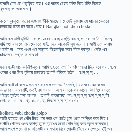
তপাদি যেন চোখ জুড়িয়ে যায়। ওর পাছার চেরার ফাঁক দিয়ে উঁকি দিছছে
ফুলোফুলো গুদসোনা।
কালো কুচকুচে বালের জঙ্গলও উঁকি মারছে। দেখেই বুঝলাম যে মালের ভেতরে
চমচমের মতো রস জমে গেছে। Bangla choti didi choda
আমি কম মাগী চুদিনি। ফলে মেয়েরা যে হুড়োহুড়ি করবে, তা বেশ জানি। কিন্তু
যদি ওদের সাথে তাল মেলাতে যাই, তবে কারোরই সুখ হবে না। মাগী তো আরাম
পাবেই না। আর এখন এই সন্ধ্যায় বিয়েবাড়ির সবাই নীচে ব্যস্ত। কেউ এই
চারতলার পেছনে আসবে না।
ফলে ঘণ্টা খানেক নিশ্চিন্ত। আমি দুহাতে তপাদির ডাঁসা পাছা চিরে ধরে ওর চমচম
গুদের ওপর জিভ বুলিয়ে চাটতেই তপাদি কঁকিয়ে উঠল—ইঃস্-স্-স্ …
আমি কথা না বলে একমনে ওর রসাল গুদ চেটে চলেছি। ভেতরে যেন রসের
ভাণ্ডার। যত চাটি, ততই রস গড়ায়। আমার নাকে ওর কালো কিসমিসের মতো
গাঁড়ের ফুটোর ঘসা লাগছে। তপাদি কাতরাচ্ছে- আঃ স্ স্ স্ স্ ইঃস্ স্ স্ স্ কী
কো- ও –ও –র – ছ- ও- ও- ই- দ্রি-স স্ স্ স্! ওঃ ওঃ …
kolkata vabi choda golpo
আমি দুহাতে ওর পোঁদ চিরে ধরে নরম গুদ চেটে চুষে ওকে অস্থির করে দিই।
তপাদি পোঁদের ওপর কাপড় তুলে ব্যাঙের মতো পোঁদ উঁচু করে তুলে কাতরায়।
আমি পাশে পড়ে থাকা আঁচলটা ওর মাথায় দিয়ে ঘোমটা টেনে ওর পেছনে হাঁটু ভর