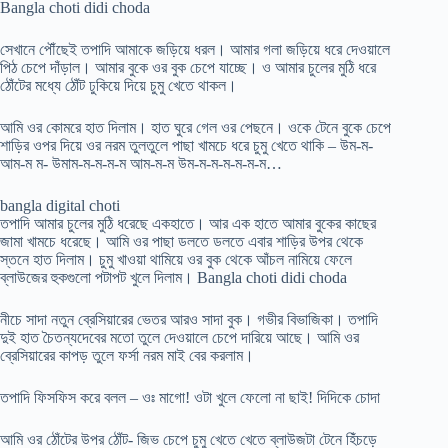
Bangla choti didi choda
সেখানে পৌঁছেই তপাদি আমাকে জড়িয়ে ধরল। আমার গলা জড়িয়ে ধরে দেওয়ালে
পিঠ চেপে দাঁড়াল। আমার বুকে ওর বুক চেপে যাচ্ছে। ও আমার চুলের মুঠি ধরে
ঠোঁটের মধ্যে ঠোঁট ঢুকিয়ে দিয়ে চুমু খেতে থাকল।
আমি ওর কোমরে হাত দিলাম। হাত ঘুরে গেল ওর পেছনে। ওকে টেনে বুকে চেপে
শাড়ির ওপর দিয়ে ওর নরম তুলতুলে পাছা খামচে ধরে চুমু খেতে থাকি – উম-ম-
আম-ম ম- উমাম-ম-ম-ম-ম আম-ম-ম উম-ম-ম-ম-ম-ম-ম…
bangla digital choti
তপাদি আমার চুলের মুঠি ধরেছে একহাতে। আর এক হাতে আমার বুকের কাছের
জামা খামচে ধরেছে। আমি ওর পাছা ডলতে ডলতে এবার শাড়ির উপর থেকে
স্তনে হাত দিলাম। চুমু খাওয়া থামিয়ে ওর বুক থেকে আঁচল নামিয়ে ফেলে
ব্লাউজের হুকগুলো পটাপট খুলে দিলাম। Bangla choti didi choda
নীচে সাদা নতুন ব্রেসিয়ারের ভেতর আরও সাদা বুক। গভীর বিভাজিকা। তপাদি
দুই হাত চৈতন্যদেবের মতো তুলে দেওয়ালে চেপে দারিয়ে আছে। আমি ওর
ব্রেসিয়ারের কাপড় তুলে ফর্সা নরম মাই বের করলাম।
তপাদি ফিসফিস করে বলল – ওঃ মাগো! ওটা খুলে ফেলো না ছাই! দিদিকে চোদা
আমি ওর ঠোঁটের উপর ঠোঁট- জিভ চেপে চুমু খেতে খেতে ব্লাউজটা টেনে হিঁচড়ে