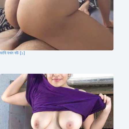
ভাবি যখন বউ [১]