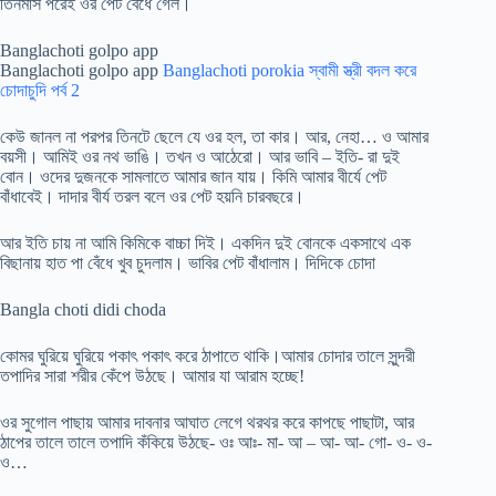
তিনমাস পরেই ওর পেট বেঁধে গেল।
Banglachoti golpo app
Banglachoti golpo app
Banglachoti porokia স্বামী স্ত্রী বদল করে
চোদাচুদি পর্ব 2
কেউ জানল না পরপর তিনটে ছেলে যে ওর হল, তা কার। আর, নেহা… ও আমার
বয়সী। আমিই ওর নথ ভাঙি। তখন ও আঠেরো। আর ভাবি – ইতি- রা দুই
বোন। ওদের দুজনকে সামলাতে আমার জান যায়। কিমি আমার বীর্যে পেট
বাঁধাবেই। দাদার বীর্য তরল বলে ওর পেট হয়নি চারবছরে।
আর ইতি চায় না আমি কিমিকে বাচ্চা দিই। একদিন দুই বোনকে একসাথে এক
বিছানায় হাত পা বেঁধে খুব চুদলাম। ভাবির পেট বাঁধালাম। দিদিকে চোদা
Bangla choti didi choda
কোমর ঘুরিয়ে ঘুরিয়ে পকাৎ পকাৎ করে ঠাপাতে থাকি।আমার চোদার তালে সুন্দরী
তপাদির সারা শরীর কেঁপে উঠছে। আমার যা আরাম হচ্ছে!
ওর সুগোল পাছায় আমার দাবনার আঘাত লেগে থরথর করে কাপছে পাছাটা, আর
ঠাপের তালে তালে তপাদি কঁকিয়ে উঠছে- ওঃ আঃ- মা- আ – আ- আ- গো- ও- ও-
ও…