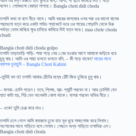
আমি ওর মসৃণ উরুতে হাত বুলিয়ে বলি,- আপা, পা দুটো কামিয়ে দিই। নীচে
বসেন। লোমগুলো বেয়াড়া লাগছে। Bangla choti didi choda
তপাদি কথা না বলে নীচে নামে। আমি খবরের কাগজের ওপর পরা ওর কালো বালের
গছাগুলো যত্ন করে একটা পাউচ প্যাকেটে ভরে ওর পায়ের গোড়ালি থেকে উরু
পর্যন্ত ফোম মাখিয়ে ক্ষুর চালিয়ে কামিয়ে দিই যত্ন করে। maa chele choda
chudi
Bangla choti didi choda golpo
তপাদি তাড়াতাড়ি শাড়ি- শায়া পড়ে নেয়।বের হওয়ার আগে আমাকে জড়িয়ে ধরে
চুমু খায়। আমি ওর পাছা ডলতে ডলতে বলি, – কী পড়ে যাবেন?
মায়ের সাথে
ব্যাপক চুদাচুদি – Bangla Choti Kahini
-তুমিই বল না! তপাদি আমার ঠোঁটের মধ্যে ঠোঁট জিভ ঢুকিয়ে চুমু খায়।
– ঘাগরা- চোলি পড়েন। তবে, প্লিজ, ব্রা- প্যান্টি পরবেন না। আর চোলিটা যেন
হাত কাটা হয়, পিঠ যেন অনেকটা খোলা থাকে। ঘাগরা পরবেন নাভির নীচে।
– ওকে! তুমি চেঞ্জ করে নাও।
তপাদি চলে গেলে আমি বাথরুমে ঢুকে হাত মুখ ধুয়ে সাজগোজ করে নিলাম।
অশোকের সাথে গাড়িতে বসে গেলাম। পেছনে অন্য গাড়িতে তপাদিরা এল।
Bangla choti didi choda