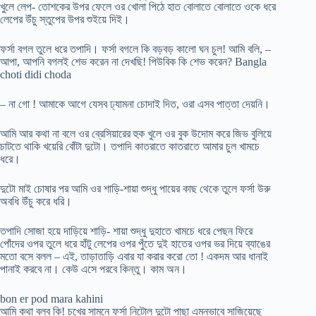
খুলে লেপ- তোশকের উপর ফেলে ওর খোলা পিঠে হাত বোলাতে বোলাতে ওকে ধরে
লেপের উঁচু স্তুপের উপর শুইয়ে দিই।
ফর্সা বগল তুলে ধরে তপাদি। ফর্সা বগলে কি বড়বড় কালো ঘন চুল! আমি বলি, –
আপা, আপনি বগলই শেভ করেন না দেখছি! পিউবিক কি শেভ করেন? Bangla
choti didi choda
– না গো ! আমাকে আগে যেসব ঢ্যামনা চোদাই দিত, ওরা এসব পাত্তা দেয়নি।
আমি আর কথা না বলে ওর ব্রেসিয়ারের হুক খুলে ওর বুক উদোম করে জিভ বুলিয়ে
চাটতে থাকি খয়েরি বোঁটা দুটো। তপাদি কাতরাতে কাতরাতে আমার চুল খামচে
ধরে।
দুটো মাই চোষার পর আমি ওর শাড়ি-শায়া শুদ্ধু পায়ের কাছ থেকে তুলে ফর্সা উরু
অবধি উঁচু করে ধরি।
তপাদি সোজা হয়ে দাড়িয়ে শাড়ি- শায়া শুদ্ধু দুহাতে খামচে ধরে পেছন ফিরে
পোঁদের ওপর তুলে ধরে হাঁটু লেপের ওপর পুঁতে দুই হাতের ওপর ভর দিয়ে ব্যাঙের
মতো বসে বলল – এই, তাড়াতাড়ি এবার যা করার করো তো ! একদম আর ধানাই
পানাই করবে না। কেউ এসে পরবে কিন্তু। কাম অন।
bon er pod mara kahini
আমি কথা বলব কি! চখের সামনে ফর্সা নিটোল দুটো পাছা এমনভাবে সাজিয়েছে