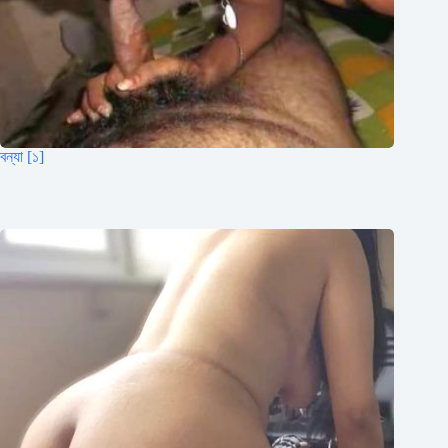
বন্যা [১]