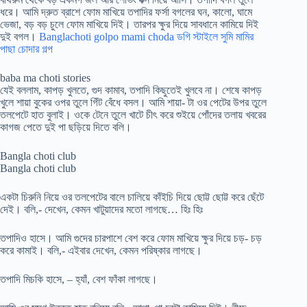
ধরে। আমি দ্রুত ব্রাশে ফোম মাখিয়ে তপাদির ফর্সা বগলের ঘন, কালো, ঘামে
ভেজা, বড় বড় চুলে ফোম মাখিয়ে দিই। তারপর ক্ষুর দিয়ে সাবধানে কামিয়ে দিই
দুই বগল।
Banglachoti golpo mami choda ডগি স্টাইলে সুমি মামির
পাছা চোদার গল্প
baba ma choti stories
যেই বললাম, কাপড় খুলতে, গুদ কামাব, তপাদি কিছুতেই খুলবে না। শেষে কাপড়
খুলে শায়া বুকের ওপর তুলে গিঁট বেঁধে বসল। আমি শায়া- টা ওর পেটের উপর তুলে
তলপেটে হাত বুলাই। ওকে টেনে তুলে খাটে চীৎ করে শুইয়ে পোঁদের তলায় খবরের
কাগজ পেতে দুই পা ছড়িয়ে দিতে বলি।
Bangla choti club
Bangla choti club
একটা চিরুনি নিয়ে ওর তলপেটের বালে চালিয়ে কাঁইচি দিয়ে ছোট্ট ছোট্ট করে ছেঁটে
দেই। বলি,- দেখেন, কেমন খাটুয়াদের মতো লাগছে… হিঃ হিঃ
তপাদিও হাসে। আমি গুদের চারপাশে বেশ করে ফোম মাখিয়ে ক্ষুর দিয়ে চড়- চড়
করে কামাই। বলি,- এইবার দেখেন, কেমন পরিষ্কার লাগছে।
তপাদি মিচকি হাসে, – হ্যাঁ, বেশ ফাঁকা লাগছে।