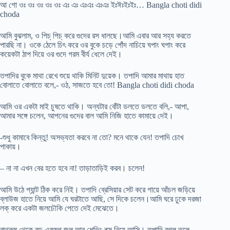
আ গো ওঃ ওঃ ওঃ ওঃ ওঃ এঃ এঃ এঃএঃ এঃএঃ ইঃঈঃইঃইঃ… Bangla choti didi
choda
আমি বুঝলাম, ও পিচ্ পিচ্ করে গুদের রস ধালছে।আমি এবার আর সহ্য করতে
পারছি না। ওকে ঠেলে চিৎ করে ওর বুকে চড়ে পোঁদ নাচিয়ে ঘপাং ঘপাং করে
কয়েকটা ঠাপ দিয়ে ওর গুদে গরম বীর্য ধেলে দেই।
তপাদির বুকে মাথা রেখে শুয়ে থাকি মিনিট দুয়েক। তপাদি আমার মাথায় হাত
বোলাতে বোলাতে বলে,- ওঠ, সাজতে হবে তো! Bangla choti didi choda
আমি ওর একটা মাই চুষতে থাকি। অন্যটার বোঁটা ডলতে ডলতে বলি,- আপা,
আমার সঙ্গে চলেন, আপনের গুদের বাল আমি নিজি হাতে কামায়ে দেই।
-শুধু কামাবে কিন্তু! অসভ্যতা করবে না তো? মনে থাকে যেন! তপাদি চোখ
পাকায়।
– না না এখন বের হতে হবে না! তাড়াতাড়িই করব। চলেন!
আমি উঠে প্যান্ট ঠিক করে নিই। তপাদি ব্রেসিয়ার সেট করে গায়ে আঁচল জড়িয়ে
ব্লাউজ হাতে নিয়ে আমি যে ঘরটাতে আছি, সে দিকে চলেন।আমি ঘরে ঢুকে দরজা
লক্ করে একটা জলচৌকি পেতে দেই মেঝেতে।
বাথরুম থেকে বড় একমগ জল আর শেভিং বক্স নিয়ে আসি। তপাদি বগল তুলে