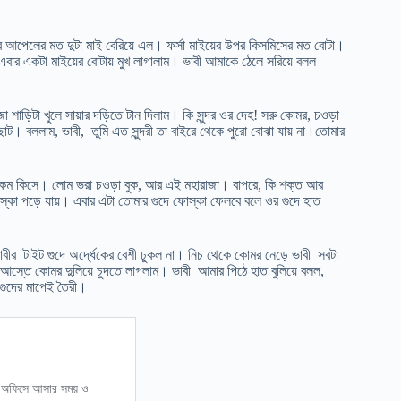
র আপেলের মত দুটা মাই বেরিয়ে এল। ফর্সা মাইয়ের উপর কিসমিসের মত বোটা।
ার একটা মাইয়ের বোটায় মুখ লাগালাম। ভাবী আমাকে ঠেলে সরিয়ে বলল
জা শাড়িটা খুলে সায়ার দড়িতে টান দিলাম। কি সুন্দর ওর দেহ! সরু কোমর, চওড়া
ট। বললাম, ভাবী, তুমি এত সুন্দরী তা বাইরে থেকে পুরো বোঝা যায় না।তোমার
বা কম কিসে। লোম ভরা চওড়া বুক, আর এই মহারাজা। বাপরে, কি শক্ত আর
া পড়ে যায়। এবার এটা তোমার গুদে ফোস্কা ফেলবে বলে ওর গুদে হাত
র টাইট গুদে অর্দ্ধেকের বেশী ঢুকল না। নিচ থেকে কোমর নেড়ে ভাবী সবটা
্তে কোমর দুলিয়ে চুদতে লাগলাম। ভাবী আমার পিঠে হাত বুলিয়ে বলল,
গুদের মাপেই তৈরী।