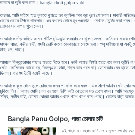
ডাকবে না তুমি বলে ডাক। bangla choti golpo vabi
তারপর, আমি মাইয়ে হাত বুলাতে বুলাতে ওর ব্লাউজ আর ব্রা খুলে ফেললাম। মাঝারী সাইজে
জোরে জোরে টিপতে থাকলাম। ওর বগলের লোমে মুখ গুজলাম। সেখানে সেন্টের কড়া গন্ধ। এব
তোমার সব কাপড় খুলে ফেল।
ও আমাকে দাঁড় করিয়ে আমার শার্ট-প্যান্ট-আন্ডারওয়্যার সব খুলে ফেলল। আমি ওর সায়ায় গোঁ
মাংসল পাছা, গভীর নাভী, গুদটা ছোট কালো কোকড়ানো লোমে ভরা। শুধু মাইগুলো যা একটু ছো
মাই, গুদ, পাছা।
আমাকে কিন্তুতোমার পাছাও মারতে দিতে হবে। ভাবী আমার লিঙ্গটা হাতে ধরে বলল তুমিই 
মোটা।আসিকের আরো বড়, কিন্তুএত মোটা, শক্ত আর গরম না। তোমারটায় যেন হাতে ফোস্ক
দিলাম। ওর গুদ তৈরী হয়েই আছে।
ও আমাকে বুকে টেনে তুলে চোদনের জন্য পা ফাঁক করে ধরল। এক ঠাপে আমার মোটা ধোন ভাবী
ঢুকিয়ে নিল। আমার মোটা ধোন ওর গুদে ছিপি আটা বোতলের মত চেপে বসল। আমি আস্তে আস
সত্যি, সজীব ভাই, তোমার ধোনটা আমার ওখানে খাপে খাপে বসে গেছে। তোমার বাড়া আমার 