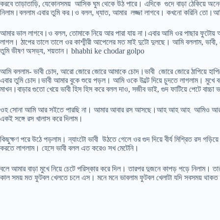
করবে তাড়াতাড়ি, যেকোনসময় আসিক ঘুম থেকে উঠ পারে। এদিকে গুদে বাড়া ঠেকিয়ে অনেকটা
নিলাম।বললাম এবার তুমি কর।ও বলল, ধ্যাত, আমার লজ্জা লাগবে। কখনো করিনি তো।আমি
আমার ভাল লাগবে।ও বলল, তোমাকে নিয়ে আর পারা যায় না।এবার আমি ওর পাছার ফুটোয় আঙ্গ
লাগল। ঠাপের তালে তালে ওর কাশ্মীরী আপেলের মত মাই দুটো দুলছে। আমি বললাম, ভাবী, 
তুমি ভীষণ অসভ্য, শয়তান। bhabhi ke chodar golpo
আমি বললাম- ভাবী চোদ, আরো জোরে জোরে আমাকে চোদ।ভাবী জোরে জোরে ঠাপিয়ে হাপিয়
এবার তুমি চোদ।ভাবী আমার বুকে শুয়ে পড়ল। আমি ওকে উল্টে দিয়ে চুদতে লাগলাম। মুখে ব
মাখন।বাড়ার গুতো খেয়ে ভাবী হিস হিস করে বলল দাও, সজীব ভাই, গুদ ফাটিয়ে পেটে বা
ওহ সোনা আমি আর সইতে পারছি না। আমার আবার রস আসছে।আহ আহ আহ আমিও আর পারছি
একই সঙ্গে রস খালাস করে দিলাম।
কিছুক্ষণ পরে উঠে পড়লাম। ন্যাংটো ভাবী উঠতে গেলে ওর গুদ দিয়ে বীর্য মিশ্রিত রস গড়
করতে লাগলাম। হেসে ভাবী বলল এত করেও সখ মেটেনি।
বলে আমার বাড়া মুখে নিয়ে চেটে পরিস্কার করে দিল। তারপর দুজনে কাপড় পড়ে নিলাম। তার
কাল সময় মত ফুটবল খেলতে চলে এস। মনে মনে ভাবলাম ফুটবল খেলাটা যদি সবসময় থা