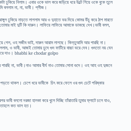
 ঢুকিয়ে নিলাম। এবার ওকে ভাল করে জড়িয়ে ধরে উল্টে গিয়ে ওকে বুকে তুলে
 বললাম না, না, ভাবী। প্লীজ।
ুল ঢুকিয়ে নাড়তে লাগলাম আর ও দুহাতে ভর দিয়ে কোমর উঁচু করে ঠাপ মারতে
তোমার মাই দুটি কি দারুন। লাফিয়ে লাফিয়ে আমাকে ডাকছে দেখ।ভাবী বলল,
ে গেল, ওহ সজীব ভাই, দারুন আরাম লাগছে। কিন্তুআমি আর পারছি না।
ললাম, ও ভাবী, আজই তোমায় চুদে গুদ ফাটিয়ে বাচ্চা ভরে দেব। গুদতো নয় যেন
চ্চা ভরে দাও। bhabhi ke chodar golpo
 না, ভাবী।নাও আমার বীর্য নাও তোমার সোনা গুদে। ওহ আহ ওহ দুজনে
িয়ে পড়তে থাকল। চেপে ধরে ভাবীকে চিৎ করে ফেলে ওর গুদ চেটে পরিষ্কার
পর ভাবী বললো দরজা হালকা করে খুলে দিচ্ছি তাঁরাতারি তুমার ফ্লাটে চলে যাও,
কত তাহলে কত ভাল হত।