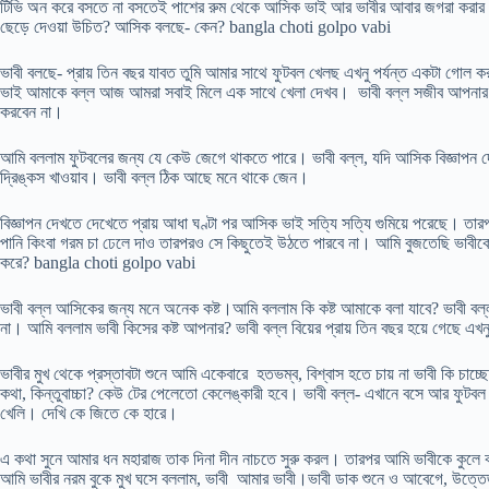
টিভি অন করে বসতে না বসতেই পাশের রুম থেকে আসিক ভাই আর ভাবীর আবার জগরা করার আ
ছেড়ে দেওয়া উচিত? আসিক বলছে- কেন? bangla choti golpo vabi
ভাবী বলছে- প্রায় তিন বছর যাবত তুমি আমার সাথে ফুটবল খেলছ এখনু পর্যন্ত একটা গোল
ভাই আমাকে বল্ল আজ আমরা সবাই মিলে এক সাথে খেলা দেখব। ভাবী বল্ল সজীব আপনার ভাই 
করবেন না।
আমি বললাম ফুটবলের জন্য যে কেউ জেগে থাকতে পারে। ভাবী বল্ল, যদি আসিক বিজ্ঞাপন দেখ
দ্রিঙ্কস খাওয়াব। ভাবী বল্ল ঠিক আছে মনে থাকে জেন।
বিজ্ঞাপন দেখতে দেখেতে প্রায় আধা ঘণ্টা পর আসিক ভাই সত্যি সত্যি গুমিয়ে পরেছে। ত
পানি কিংবা গরম চা ঢেলে দাও তারপরও সে কিছুতেই উঠতে পারবে না। আমি বুজতেছি ভাবী
করে? bangla choti golpo vabi
ভাবী বল্ল আসিকের জন্য মনে অনেক কষ্ট।আমি বললাম কি কষ্ট আমাকে বলা যাবে? ভাবী বল্ল-
না। আমি বললাম ভাবী কিসের কষ্ট আপনার? ভাবী বল্ল বিয়ের প্রায় তিন বছর হয়ে গেছে এখন
ভাবীর মুখ থেকে প্রস্তাবটা শুনে আমি একেবারে হতভম্ব, বিশ্বাস হতে চায় না ভাবী কি 
কথা, কিন্তুবাচ্চা? কেউ টের পেলেতো কেলেঙ্কারী হবে। ভাবী বল্ল- এখানে বসে আর ফুটবল
খেলি। দেখি কে জিতে কে হারে।
এ কথা সুনে আমার ধন মহারাজ তাক দিনা দীন নাচতে সুরু করল। তারপর আমি ভাবীকে কুলে কর
আমি ভাবীর নরম বুকে মুখ ঘসে বললাম, ভাবী আমার ভাবী।ভাবী ডাক শুনে ও আবেগে, উত্তেজনা