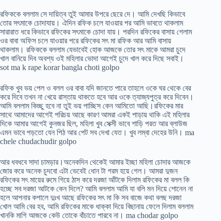
রফিককে বললাম সে দায়িত্ব তুই আমার উপরে ছেরে দে। আমি দেখছি কিভাবে
তোর সৎমাকে চোদাযায়। ঐদিন রফিক চলে যাওয়ার পর আমি ভাবতে থাকলাম
সারারাত ধরে কিভাবে রফিকের সৎমাকে চোদা যায়। পরদিন রফিকের বাসায় গেলাম
ওর বাবা অফিস চলে যাওয়ার পরে রফিকের সৎ মা রফিক আর আমি বাসায়
থাকলাম। রফিককে বললাম যেভাবেই হোক আজকে তোর সৎ মাকে আমরা চুদে
খাল বানিয়ে দিব অবশ্য ওই মহিলার ভোদা আগেই চুদে খাল করে দিছে সবাই।
sot ma k rape korar bangla choti golpo
রফিক খুব ভয় পেল ও বলল ওর বাবা যদি জানতে পারে তাহলে ওকে ঘর থেকে বের
করে দিবে তখন না খেয়ে রাস্তায় থাকতে হবে আর ওকে ত্যাজ্যপুত্র করে দিবেন।
আমি বললাম কিচ্ছু হবে না তুই ভয় পাচ্ছিস কেন আমিতো আছি।রফিকের মার
সাথে আমাদের আগেই পরিচয় আছে কারণ আমরা একই পাড়ায় থাকি এই মহিলার
দিকে আমার আগেই কুনজর ছিল, মহিলা খুব সেক্সী ভাবে শাড়ি পরত আর ব্লাউজ
এমন ভাবে পড়তো যেন পিঠ আর পেট সব দেখা যেত। খুব লম্বা দেহের উনি। ma
chele chudachudir golpo
আর ধবধবে সাদা চামড়ার।অনেকদিন থেকেই আমার ইচ্ছা মহিলা চোদার আজকে
জোর করে অনেক চুদবো এটা ভেবেই ধোন টা গরম হয়ে গেল। আমরা দুজন
রফিকের সৎ মায়ের রুমে গিয়ে ঠাস করে দরজা আঁটকে দিলাম রফিকের মা বলল কি
হচ্ছে সব দরজা আটকে কেন দিলে? আমি বললাম আমি যা বলি মন দিয়ে শোনেন না
হলে আপনার কপালে দুঃখ আছে রফিকের সৎ মা কি সব বাজে কথা বলছ দরজা
খোল আমি বের হব, আমি রফিকের মাকে ধাক্কা দিয়ে বিছানায় ফেলে দিলাম বললাম
খানকি মাগি আজকে কেউ তোকে বাঁচাতে পারবে না। ma chodar golpo