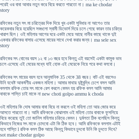
পরেই ওর বাবা আবার নতুন করে বিয়ে করতে পারতো না। ma ke chodar
story
রফিকের নতুন সৎ মা চরিত্রের দিক দিয়ে খুব একটা সুবিধার না আগেও তার
কয়েকবার বিয়ে হয়েছিল সবগুলো স্বামী ডিভোর্স দিয়ে চলে গেছে কারন তার চরিত্র
খারাপ ছিল। ওই মহিলার আগের ঘরে একটা মেয়ে আছে নানীর কাছে থাকে দুই
একবার রফিকের বাসায় এসেছে মায়ের সাথে দেখা করার জন্য। ma sele sex
story
রফিকের সৎ বোনের বয়স ১২ বা ১৩ বছর হবে কিন্তু এই বয়সেই একটা কামুক ভাব
চলে এসেছে এই মেয়ের মধ্যে যাই হোক এই মেয়েকে নিয়ে পরে কথা বলবো।
রফিকের সৎ মায়ের বয়স হবে আনুমানিক 35 থেকে 38 বছর। বাট এই বয়সেও
উনি যথেষ্ট আকর্ষণীয় একজন মহিলা। আমার মাথায় দুষ্টুবুদ্ধি চেপে বসল আমি
বললাম রফিক তোর সৎ মাকে রেপ করলে কেমন হয় রফিক বলল আমি আমার
বাবাকে শাস্তি চাই মাকে না new choti golpo ammu k choda
ওই মহিলার কি দোষ আমার বাবা বিয়ে না করলে ওই মহিলা তো আর জোর করে
আসতে পারতো না। আমি রফিককে বোঝালাম ওই মহিলা তোর বাবাকে ফুসলিয়ে
বিয়ে করেছে তুই তো জানিস মহিলার চরিত্র কেমন। দুর্বলতা ঠিক বলেছিস কিন্তু
কিভাবে নিজের সৎ মাকে চোদবো এটা কি ঠিক হবে। আমি রফিককে বললাম এটাই
হবে শাস্তি l রফিক বলল ঠিক আছে কিন্তু কিভাবে চুদবো উনি কি চুদতে দিবে?
sot make chodar golpo