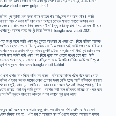
ওনার দাত আমার ধোন লাগল আমি খুব জোরে কষে দুই গালে দুই থাপ্পড় দিলাম
make chodar new golpo 2021
মহিলা খুব ব্যাথা পেল ফর্সা গালে হাতের পাঁচ আঙুলের দাগ বসে গেল। আমি
বললাম আর একবার যদি দাত লাগে তাহলে তোকে মারতে মারতে অজ্ঞান করে
ফেলবো। রফিকের মা কিছু বলতে চাইল কিন্তু আমি সুযোগ দিলাম না মাথা টা ধরে
ওনার মুখ আমার ধনের মধ্যে নিয়ে নিলাম। bangla new choti 2021
এত উগ্র ভাবে আমি ওনার মুখ চুদতে লাগলাম যে ওনার চোখ দিয়ে গড়িয়ে অনেক
পানি বের হতে লাগলো কিন্তু আমার সে দিকে খেয়াল নেই আমি ধোন বের করি আর
ওনার গলার মাজখান পর্যন্ত আবার ঢুকাই এইভাবে প্রায় দশ মিনিট মুখ চোদার পর
আমি মাল আউট করি ওনার গলা দিয়ে পুরো মাল পেটের মধ্যে চলে যায়।উনি
ফ্লোরে শুয়ে পড়ে দেখে বোঝা যাচ্ছিল ওনাকে কি পরিমান টর্চার করছি আমি পুরো
মুখ গাল ফুলে গেছে ওনার bangla choti kahini
এখনো ওনার চোখ দিয়ে পানি বের হচ্ছে। রফিকের আবার শরীর গরম হয়ে গেছে
রফিক এইবার ওর সৎ মায়ের ভোদা চোদার জন্য রেডি হচ্ছে আমি রফিককে বললাম
খবরদার তুই ভোদা চুদে ফাটিয়ে দে আমার কোন আপত্তি নাই কিন্তু পাছা চুদবি না
তোর মায়ের পাছা শুধু আমি চুদবো। আমার কথা শুনে রফিকের মায়ের চোখ বড় হয়ে
গেল উনি বুঝতে পারলেন আজকে ওনার কপালে খুব দুঃখ আছে।
বন্ধুরা এটা আমার আর আমার বন্ধু রফিকের জীবনের সত্যি ঘটনা বানিয়ে লেখা
কোন মিথ্যা গল্প নয়। এই গল্প টা আজকে সম্পূর্ন শেয়ার করতে পারলাম না কারণ