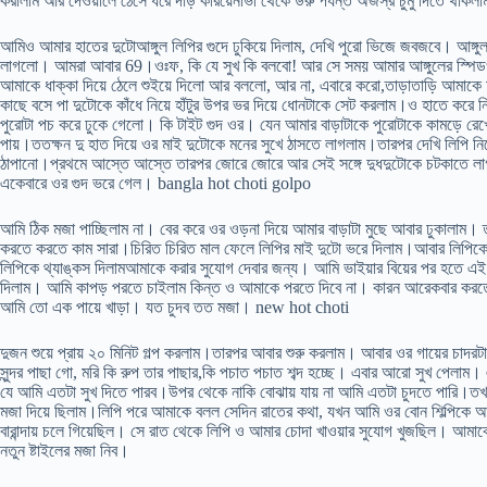
করালাম আর দেওয়ালে ঠেসে ধরে দাঁড় করিয়েনাভী থেকে উরু পর্যন্ত অজস্র চুমু দিতে থ
আমিও আমার হাতের দুটোআঙ্গুল লিপির গুদে ঢুকিয়ে দিলাম, দেখি পুরো ভিজে জবজবে। আঙ্গ
লাগলো। আমরা আবার 69।ওঃফ, কি যে সুখ কি বলবো! আর সে সময় আমার আঙ্গুলের স্পিডও 
আমাকে ধাক্কা দিয়ে ঠেলে শুইয়ে দিলো আর বললো, আর না, এবারে করো,তাড়াতাড়ি আমাকে
কাছে বসে পা দুটোকে কাঁধে নিয়ে হাঁটুর উপর ভর দিয়ে ধোনটাকে সেট করলাম।ও হাতে কর
পুরোটা পচ করে ঢুকে গেলো। কি টাইট গুদ ওর। যেন আমার বাড়াটাকে পুরোটাকে কামড়ে রেখে
পায়।ততক্ষন দু হাত দিয়ে ওর মাই দুটোকে মনের সুখে ঠাসতে লাগলাম।তারপর দেখি লিপি
ঠাপানো।প্রথমে আস্তে আস্তে তারপর জোরে জোরে আর সেই সঙ্গে দুধদুটোকে চটকাতে লা
একেবারে ওর গুদ ভরে গেল। bangla hot choti golpo
আমি ঠিক মজা পাচ্ছিলাম না। বের করে ওর ওড়না দিয়ে আমার বাড়াটা মুছে আবার ঢুকালাম। 
করতে করতে কাম সারা।চিরিত চিরিত মাল ফেলে লিপির মাই দুটো ভরে দিলাম।আবার লিপিকে 
লিপিকে থ্যাঙ্কস দিলামআমাকে করার সুযোগ দেবার জন্য। আমি ভাইয়ার বিয়ের পর হতে এই 
দিলাম। আমি কাপড় পরতে চাইলাম কিন্ত ও আমাকে পরতে দিবে না। কারন আরেকবার করতে হ
আমি তো এক পায়ে খাড়া। যত চুদব তত মজা। new hot choti
দুজন শুয়ে প্রায় ২০ মিনিট গল্প করলাম।তারপর আবার শুরু করলাম। আবার ওর গায়ের চাদরটা 
সুন্দর পাছা গো, মরি কি রুপ তার পাছার,কি পচাত পচাত শব্দ হচ্ছে। এবার আরো সুখ পেলা
যে আমি এতটা সুখ দিতে পারব।উপর থেকে নাকি বোঝায় যায় না আমি এতটা চুদতে পারি।তখন
মজা দিয়ে ছিলাম।লিপি পরে আমাকে বলল সেদিন রাতের কথা, যখন আমি ওর বোন শিল্পিকে আ
বারান্দায় চলে গিয়েছিল। সে রাত থেকে লিপি ও আমার চোদা খাওয়ার সুযোগ খুজছিল। আমাক
নতুন ষ্টাইলের মজা নিব।