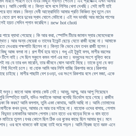
গুদ মারতে পারলে তবে নাহয় কিছুটা স্বস্তি পেতাম। এই প্রজেক্টই এখন আমার
খেছেন। আমি খেলছি না। কিন্ত বসে বসে লিপির খেলা দেখছি। সেই মাগী হাই
ে হাত মারব। কিন্ত দেবী আফ্রোদিতি আমার প্রতি কিঞ্চিত মুখ তুলে যেন
যেতে গল্প করে দুধের স্বাদ ঘোলে মেটাবো। এই সব ভাবছি আর মাঠের পাশের
 বলেই হয়ত সেদিন প্লান করেছিল। new hot choti
য়ে পায়ে ব্যাথা পেয়েছে। কি আর করা, স্পোর্টস টিচার জামান স্যার মেযেদেরকে
ুপস্থিত। আর অন্য মেয়েরা ও তাদের ইভেন্ট ছেড়ে যেতে রাজী হচ্ছে না। আমাকে
তে দেওয়ার পক্ষপাতি ছিলেন না। কিন্ত কি ভেবে যেন তখন রাজী হলেন।
ু আজ বলবা না। গল্প দীর্ঘ হয়ে যাবে। শুধু এই টুকুই বলব, মাগীর বয়সের
িপে নাই। সে ছিল স্কুলে কমন গার্ল এর মত। বন্ধুদের সংগে যুক্তি করে
লেই নয় যে তার গুদ মারেনি, তার জীবনে ষোল আনাই মিছে। তাকে চুদা যে কত
ী গিফ্ট দিলেই চলে। যা হোক আমি আর লিপি যাচ্ছি রিকশায় করে।রিকশার
াছে চাইছে। মাগীর পাছাটা বেশ চওড়া, ওর সংগে রিকশায় বসে বেশ মজা, একে
েই শুনুন। জানো আজ বাসায় কেউ নেই। আব্বু, আম্মু, আর আপু গিয়েছেন
রি নিস্পত্তি হয়নি, যদিও সবাইকে আমরা বলেছি ডির্ভোস হয়ে গেছে। রাজীব
কা একা কি করব? আমি বললাম, তুমি একা কোথায়, আমি আছি না। আমি তোমাদের
ি মাগীকে কখন চুদব, আমার যে আর তর সইছে না। যাহোক ওদের বাসায়, গেলাম
িদ্যুত চমাকানির আভাস পেলাম।ডান হাতে ওর ঘাড়ের দিকে ও বাম হাতে
কে মাতিয়ে তুলল।যখর কোলে ছিল ঠিক ওর বুকের কাছে ছিল আমার মুখ। মনে
গাব। ওর বসে থাকতে কষ্ট হচ্ছে তাই শুয়ে পড়ল। আমি ফ্রিজ হতে বরফ এনে