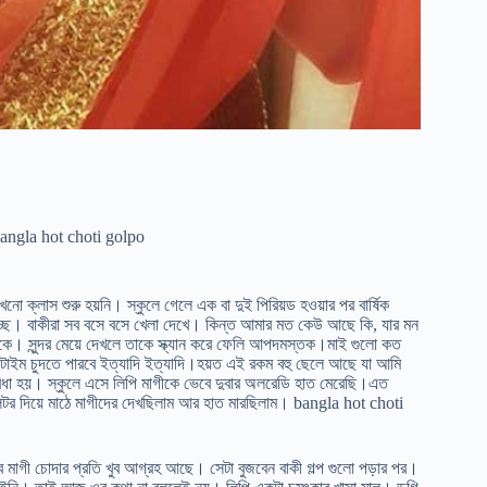
angla hot choti golpo
ো ক্লাস শুরু হয়নি। স্কুলে গেলে এক বা দুই পিরিয়ড হওয়ার পর বার্ষিক
িচ্ছে। বাকীরা সব বসে বসে খেলা দেখে। কিন্ত আমার মত কেউ আছে কি, যার মন
থাকে। সুন্দর মেয়ে দেখলে তাকে স্ক্যান করে ফেলি আপদমস্তক।মাই গুলো কত
 এ টাইম চুদতে পারবে ইত্যাদি ইত্যাদি।হয়ত এই রকম বহু ছেলে আছে যা আমি
ুবিধা হয়। স্কুলে এসে লিপি মাগীকে ভেবে দুবার অলরেডি হাত মেরেছি।এত
লেটর দিয়ে মাঠে মাগীদের দেখছিলাম আর হাত মারছিলাম। bangla hot choti
মাগী চোদার প্রতি খুব আগ্রহ আছে। সেটা বুজবেন বাকী গল্প গুলো পড়ার পর।