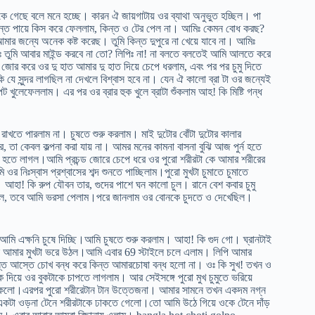
কে গেছে বলে মনে হচ্ছে। কারন ঐ জায়গাটায় ওর ব্যাথা অনুভুত হচ্ছিল। পা
ান্তে পায়ে কিস করে ফেললাম, কিন্ত ও টের পেল না। আমিঃ কেমন বোধ করছ?
ার জন্যে অনেক কষ্ট করেছ। তুমি কিন্ত দুপুরে না খেয়ে যাবে না। আমিঃ
িঃ তুমি আবার মাইন্ড করবে না তো? লিপিঃ না! না বলতে বলতেই আমি আলতে করে
ে জোর করে ওর দু হাত আমার দু হাত দিয়ে চেপে ধরলাম, এবং পর পর চুমু দিতে
 সুন্দর লাগছিল না দেখলে বিশ্বাস হবে না। যেন ঐ কালো ব্রা টা ওর জন্যেই
 খুলেফেললাম। এর পর ওর ব্রার হুক খুলে ব্রাটা শুঁকলাম আহ! কি মিষ্টি গন্ধ
াখতে পারলাম না। চুষতে শুরু করলাম। মাই দুটোর বোঁটা দুটোর কালার
র, তা কেবল কল্পনা করা যায় না। আমর মনের কামনা বাসনা বুঝি আজ পুর্ন হতে
হতে লাগল।আমি প্রচন্ড জোরে চেপে ধরে ওর পুরো শরীরটা কে আমার শরীরের
নিঃস্বাস প্রশ্বাসের শব্দ শুনতে পাচ্ছিলাম।পুরো মুখটা চুমাতে চুমাতে
হা! কি রুপ যৌবন তার, গুদের পাশে ঘন কালো চুল। রানে বেশ কবার চুমু
লল, তবে আমি ভরসা পেলাম।পরে জানলাম ওর বোনকে চুদতে ও দেখেছিল।
মি এক্ষনি চুষে দিচ্ছি।আমি চুষতে শুরু করলাম। আহা! কি গুদ গো। ঘ্রানটাই
ে আমার মুখটা ভরে উঠল।আমি এবার 69 স্টাইলে চলে এলাম। লিপি আমার
তে আস্তে চোখ বন্ধ করে কিন্ত আমারচোষা বন্ধ হলো না। ওঃ কি সুখ! তখন ও
য়ে ওর বুকটাকে চাপতে লাগলাম। আর সেইসঙ্গে পুরো মুখ চুমুতে ভরিয়ে
ে থাকলো।এরপর পুরো শরীরেটান টান উত্তেজনা। আমার সামনে তখন একদম নগ্ন
ং একটা ওড়না টেনে শরীরটাকে ঢাকতে গেলো।তো আমি উঠে গিয়ে ওকে টেনে দাঁড়