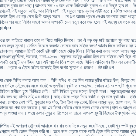
শিল্পী আপুর মোজো বোন যে আমার ক্লাসমেট নাম লিপি। গত গল্পে লিপির কথা বলতে সময়
ষ্টাইলে চুদার মত পাছা।আপনার মত ১০ জন ওকে লিনিয়ারলি চুদলে ও ওর কিছুই হবে না। ল
থেকেই এই স্কুলে আছি, আর লিপি মাগী এই স্কুলে পড়ে ক্লাস এইট হতে। যদিও আমার বাবা
যতটা ছিল ওর বড় বোন শিল্পী আপুর সংগে। সে গল্প আমার প্রথম লেখায় আপনারা হয়ত পড়েছ
বিয়ের পর হতে লিপির সংগে আমার সম্পর্কটা যেন নতুন করে শুরু হলো এই জন্যে যে ওকে কবে 
golpo
ওর গুদ ফাটাতে পারলে তবে না গিয়ে শান্তি মিলবে। ওর ঐ বড় বড় মাই গুলোকে খুব কাছ হতে
যেন নতুন সুচনা। সেদিন জিগ্গেস করলাম তোমার ব্রার সাইজ কত? আমার দিকে তাকিয়ে দুষ্
ঠেকালাম, আমাকে চিমটি কেটে দুষ্ট হাসি হেসে দৌড় দিল। লিপির কথা বলার আগে আমার স্ক
(কাওলা)কুর্মিটলা, উত্তরা, ঢাকা-১২৩০।স্কুলের যতটুকু এরিয়া ছিল তার চাইতে বেশী ছিল গাছ
একটা রোমান্টি ভাব উদয় হয়।এই পার্কের তিন পাশে আছে সিভিল এভিয়েশন ষ্টাফ এর কোয়ার্টার, সে
না। প্রেমে ও ট্রেম দুটোর জন্যেই ছিল যথেষ্ট সুযোগ ও জায়গা। হট চটি গল্প
যা হোক লিপির কথায় আসা যাক। লিপি যদিও বা এত দিন আমার দৃষ্টির বাইরে ছিল, কিন্ত 
সে দৈহিক সৌন্দের্য্যে একে বারেই অতুলনীয়।বুকটা তার ৩২/৩৩, কোমর ২৪ ও পাছাটা পুরো ৩
ষ্টাইলে মাগীকে চুদে ভিজিয়ে দেই। ডগি ষ্টাইলে চুদার জন্যে উৎকৃষ্ট পাছা। স্কুলড্রেসের
যায় কত বড় মাগীর মাই এর সাইজ। কাছ থেকে পেছন দিয়ে ব্রাটা ও খুব ভাল বুঝা যায়। হাইট ৫
করা, দেখতে বেশ র্স্মাট, মুক্তার মত দাঁত, টানা টানা বড় চোখ, চিকন লাম্বা ভ্রু, চোখা নাক, বি
মাত্র ব্রা পরা শুরু করেছে। ব্রা এর ফিতা বেরিয়ে গেলে দ্রুত ঢেকে ফেলে।হাত ও আঙুল গু
গন্ধ পাওয়া যায়। পায়ে রুপার নুপুর ও রিং পরে যা তাকে অপরুপ সুন্দরী হিসেবে উপস্থাপন 
লিপির এই অপরুপ সৌন্দ্যর্য আমাকে বার বার তার দিকে নতুন করে টানছে , সেটা খুব স্পষ্ট 
প্রেমে আমি তেমন বিশ্বস করি না। তবে নগদ প্রেমে যাকে আমি ট্রেম বলি তাতে আমার খু্