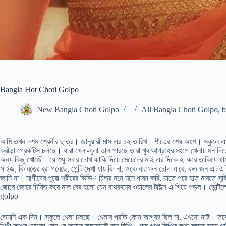
Bangla Hot Choti Golpo
New Bangla Choti Golpo
All Bangla Choti Golpo
,
b
আমি তখন দশম শ্রেনীর ছাত্র। জানুয়ারী মাস এর ১২ তারিখ। শীতের শেষ অংশ। স্কুলে এখন
ক্রীড়া প্রেকটিস চলছে। যারা খেলা-ধুলা ভাল পারছে তারা খুব আগ্রহের সংগে খেলায় মন দ
অন্য কিছু খোজেঁ। যে শুধু সবার চোখ ফাকি দিয়ে মেয়েদের মাই এর দিকে হা করে তাকিযে 
সাইজ, কি রঙের ব্রা পরেছে, পেন্টি দেখা যায় কি না, ওকে কতক্ষন চোদা যাবে, কত জন এট
জানি না। মাগীদের পুরো শরীরের ভিডিও চিত্র মনে মনে ধারন করি, যাতে পরে হাত মারতে স
জোরে জোরে চিরিত করে মাল বের হলো যেন বাথরুমের ওয়ালের টাইল্স এ গিয়ে পড়ল। ভেন্টি
golpo
তেমনি এক দিন। স্কুলে খেলা চলছে। খেলার প্রতি কোন আগ্রহ ছিল না, এখনো নাই। তবে 