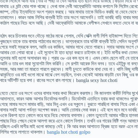
তাকে সিষ্টেমে আনা যায়।ওর ঐ পাছা টা যেন আমায় হাত ছানি দিয়ে ডাকছে।বাড়াটা দিয়ে ঐ 
মাথায় ২৪ ঘন্টা ঘোর পাক খাচ্ছে। দেখা যাক দেবী আফ্রোদিতি আমার কপালে কি সিষ্টেম রে
জাম্প, দৌড় ইত্যাদিতে অংশ গ্রহন করছে। আর মাথায় তাকে ভিডিও করছি যা ভেবে ভেবে পর
তাকালেন। কারন আজ লিপির বান্ধবী ইতি তার সংগে আসেননি। তাই ভাবছি বাড়ি যাবার সময় 
কাঠাল গাছের নিচে বসে আছি। দেবী আফ্রোদিতি আমাকে বেশীক্ষন সেখানে বসতে দেবে না
হঠাৎ করে চিতকার শুনে দৌড়ে মাঠের মাঝে গেলাম, দেখি সেক্সি মাগী লিপি হাইজাম্প দিতে গি
খুজছেন তাকে তার বাসায় পাঠানোর জন্যে। ভাগ্যক্রমে তার ঘনিষ্ট বান্ধবী ইতি সেদিন অন
পেয়ে সবাই স্যরকে বলল, আমি ওর কাজিন, আমার সাথে যেতে পারবে। স্যার আমার সংগে যে
আমার তো পোয়া বারো। এই সুযোগ টা হাত ছাড়া করতে চাইলাম না। ইতি মাগীর কথা তেমন কিছ
তুলনায় মাই গুলো অসাধারন বড়। প্রায় ৩৮ এর কম হবে না। এমন কোন ছেলে নাই যে তাকে ট
আমি ও তার গুদ মারা সুযোগটা মিস করিনি। সে গল্পটা আরেক দিন বলব। তবে এইটুকু না বল
সহজ, আর মজা তা মারতে পারলে বুঝবেন। মাগী চুদতে কাউকে বাধা দেয় না। খালি কিছু দাম
ঝাকুনিতে ওর মাই গুলো মাঝে মাঝে বেশ নড়ছিল, তখন থেকেই আমার বাড়াটা যেন কিছু ওর ক
বারে আঁটশাঁট হয়ে বসা। রানের সংগে রান লাগছে। bangla sexy hot choti
যেতে যেতে ওর সংগে ওদের বাসার সবার কথা জিগ্গেস করলাম। কি জানলাম বাকীট লিপির মুখ
আদালতে, কারন আজ আপার ডির্ভোসর শুনানি। ডির্ভোসটা এতদিনে হবার কথা থাকলেও পুরোপু
গেছে মামার সংগে মামার বাড়ি, আর মিনু এখন ওর স্কুলে। বুঝতে পারছিনা বাসায় গিয়ে এ
বাসার সবাই আসা পর্যন্ত অপেক্ষা করব। আমি তোমার সেবা করব। এই বলে মনে মনে ভাবছ
ওকে রিকশা হতে কোলে করে ঘরে নিয়ে সোফায় বসালাম। কোল তুলতেই আমার শরীরে হালকা ব
পাছার নিচে পেছন থেকে আলগা করে এনে কোলে নিলাম। তখনি ওর গায়ের মিষ্টি গন্ধ আমা
হচ্ছিল এখনি মাগীর মাই গুলো কামড়ে দেই। কি আর করব আপাতত ফ্রিজ হতে বরফ এনে লা
লিপির পায়ে লাগাতে থাকলাম।
bangla hot choti golpo