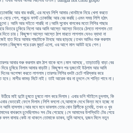
াকলাম। এবার আবার আমরা বিছানায় এলাম। bangla hot choti golpo
ুলঢোকাচ্ছি আর বার করছি, এর মধ্যে লিপি আমার ধোনটাকে নিয়ে খেলা করতে
বেড়ে গেল, প্রচন্ড ফাস্ট ঢোকাচ্ছি আর বের করছি।এমন সময় লিপি হঠাৎ
 চুদো। আমি আর সইতে পারছি না।আমি সুবোধ বালকের মতো লিপির পাছার
ে নিয়ে ভিতরে ঢুকিয়ে নিলো আর আমি আস্তে আস্তে ভিতরে ঠেলতে লাগলাম তো
 দিতে চায়। কিছুক্ষণ আস্তে আস্তে ঠাপ মারতে লাগলাম যেনও ব্যাথা না
 নিজেই হাত দিয়ে আমার পাছাটাকে টানছে আর ছাড়ছে।তখন আমিও শুরু করলাম
গলাম।কিছুক্ষন পরে চরম মুহুর্ত এলো, ওর আগে মাল আউট হয়ে গেল।
তারপর আবার শুরু করলাম রাম ঠাপ যাকে বলে।মাল আসছে , তাড়াতাড়ি বাড়া বের
দিয়ে চুষিয়ে নিলাম আমার বাড়াটা। কিছুক্ষন পর দুজনেই উঠলাম আর আমি
দিনের অপেক্ষা করতে লাগলাম।তারপর লিপির গুদটা চেটে পরিস্কার করে
বে। মাগীর কামড় মিটে নাই। তাই আরেক বার না চুদলে সে শান্তি পাবে না।
উঠিয়ে মাই দুটো চুষতে চুষতে লাল করে দিলাম। এবার ডগি স্টাইলে চুদলাম, কি
ম। এবার ভেতরেই ফেলে দিলাম।লিপি বললো যে,আমাকে দেখে কিন্ত মনে হচ্ছে না
 আমি হাসলাম।আর মনে মনে ভাবলাম তোর বোন শিল্পীকে চুদেছি, তখন ও খুব
মাদের বাথরুমে চুদেছিলামও সব টের পেয়েছে।সে আমাদের উপস্থিতি টের পেয়ে
ে বলল বাসায় কেউ না থাকলে তোমাকে ডাকব, তুমি আসবে, দুজন মিলে নতুন