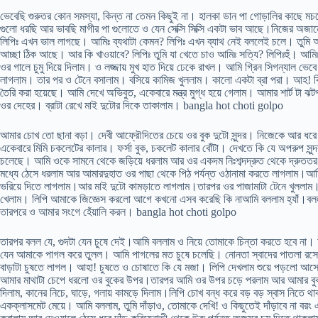
ভেবেছি গুরুতর কোন সমস্যা, কিন্ত না তেমন কিছুই না। হালকা ডান পা গোড়ালির কাছে মচ
গুলো ধরছি আর ভাবছি মাগীর পা গুলোতে ও যেন সেক্সি সিক্সি একটা ভাব আছে।নিজের অজ
লিপিঃ এখন ভাল লাগছে। আমিঃ ব্যথাটা কেমন? লিপিঃ এখন ব্যাথ নেই বললেই চলে। তুমি আম
আচ্ছা ঠিক আছে। আর কি খাওয়াবে? লিপিঃ তুমি যা খেতে চাও আমিঃ সত্যি? লিপিঃহুঁ। আম
ওর গালে চুমু দিয়ে দিলাম। ও লজ্জায় মুখ হাত দিয়ে ঢেকে রাখল। আমি গ্রিন সিগন্যাল ভেব
লাগলাম। তার পর ও টেনে বসালাম। বসিয়ে কামিজ খুললাম। কালো একটা ব্রা পরা। আহ! কি যে
তৈরি করা হয়েছে। আমি দেখে অভিবুত, একেবারে মন্ত্র মুগ্ধ হয়ে গেলাম। আমার শার্ট টা ঝটপট
ওর দেহের। ব্রাটা রেখে মাই দুটোর দিকে তাকালাম। bangla hot choti golpo
আমার চোখ তো ছানা বড়া। দেবী আফ্রৌদিতের চেয়ে ওর বুক দুটো সুন্দর। নিজেকে আর ধরে র
একেবারে মিমি চকলেটের কালার। ফর্সা বুক, চকলেট কালার বোঁটা। দেখতে কি যে অপরুপ সুন্দ
চলেছে। আমি ওকে সামনে থেকে জড়িয়ে ধরলাম আর ওর একদম নিঃশব্দদ্রুত থেকে দ্রুততর 
মধ্যে ঠেসে ধরলাম আর আমারদুহাত ওর পাছা থেকে পিঠ পর্যন্ত ওঠানামা করতে লাগলাম।আমি ওর 
ভরিয়ে দিতে লাগলাম।আর মাই দুটো কামড়াতে লাগলাম।তারপর ওর পাজামাটা টেনে খুললাম। আ
খেলাম। লিপি আমাকে জিজ্ঞেস করলো আগে কখনো এসব করেছি কি নাআমি বললাম হ্যাঁ।ব
তারপরে ও আমার সংগে হেঁয়ালি করল। bangla hot choti golpo
তারপর বলল যে, গুদটা যেন চুষে দেই।আমি বললাম ও নিয়ে তোমাকে চিন্তা করতে হবে না। আ
যেন আমাকে পাগল করে তুলল। আমি পাগলের মত চুষে চলেছি। নোনতা স্বাদের পাতলা রস
বাড়াটা চুষতে লাগল। আহা! চুষতে ও চোষাতে কি যে মজা। লিপি দেখলাম শুয়ে পড়লো আস্
আমার মাথাটা চেপে ধরলো ওর বুকের উপর।তারপর আমি ওর উপর চড়ে পরলাম আর আমার বুক দি
দিলাম, কানের নিচে, ঘাড়ে, গলায় কামড়ে দিলাম।লিপি চোখ বন্ধ করে বড় বড় স্বাস নিত
একক্লাসমেট মেয়ে। আমি বললাম, তুমি দাঁড়াও, তোমাকে দেখি! ও কিছুতেই দাঁড়াবে না বর