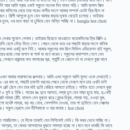
 পাইনি। তাই আজ ওর কথা না বললেই নয়। লিপি একটা চমৎকার খাসা মাল। ডগি
িপি আর আমি প্রায় একই স্কুলে অনেক দিন যাবত পড়ি। আমি ক্লাস সিক্স
র কলিগের মেয়ে তার পরেও মাগীর সংগে আমার সম্পর্ক এতটা ফ্রি ছিল না
েন। শিল্পী আপুকে চুদে যেন আমার বাড়ার তৃষনা বেড়েই চলেছে। ভাইয়ার
চুদব, ওর গুদে বাড়া না ঢুকিয়ে যেন শান্তি পাচ্ছি না। bangla hot choti
 দেখার সুযোগ পেলাম। ভাইয়ার বিয়েতে যাওয়াতে কয়েকদিনের ফ্রি মিক্সি এ
ট হাসি হেসে দৌড় দিতে গেল। পেছন থেকে ধরে ওর পাছাটা বাড়ার সংগে খানিক
ুলের কথা একটু বলে নিই। আমার স্কুলের নাম ছিল সিভিল এভিয়েশন হাই স্কুল,
ের ছায়া গেরা বাগান বা পার্ক যা মনে করেন। স্কুলের ক্যাম্পাস গেলে যেন
খানে বারান্দায় কত কালারের ব্রা, প্যান্টি যে ঝোলে তা না দেখলে বুঝা যাবে
সে এখন আমার সারাক্ষনের কল্পনায়। আমি এখন স্কুলে আসি মুলত ওকে দেখতেই।
৮ এর কম না, পাছাটা চ্যাপ্টা ধরনের পেছন থেকে দেখলে মনে চায় এখনি ডগি
 ক্রস বেল্ট ঠেলে যেন তার মাই দুটো বেরিয়ে আসতে চাইছে। সাইড হতে দেখলে বুঝা
 ফুট ৪ ইঞ্চি। গায়ের রঙ দুধে আলতা, লম্বা চুল যেন পাছা ছুয়ে যায়, দু-বেনী
রাট লাম্বা ঠোঁট, হাসলে যেন মুক্তা ঝরে।সুন্দর চিবুক, লাম্বা গাঢ়, চওড়া বুক,
লো যথেষ্ট লাম্বা, বড় বড় নোখ, নেলপলিস দেওয়া, তার পা দুটোতে যেন সেক্সের
করে। স্কুল ড্রেসে যেন দীপিকাকে ও হার মানায়। hot choti
বুঝতে পারছিলাম। যে দিকে তাকাই যেন লিপিকেই দেখি। কি করব ভেবে পাচ্ছি না।
বই আগ্রহ, তা বোধয় আপনাদের বুঝতে সমস্যা হচ্ছে না।মনে মনে ভাবছি কি ভাবে