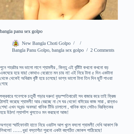
bangla panu sex golpo
New Bangla Choti Golpo
Bangla Panu Golpo
,
bangla sex golpo
2 Comments
পুনে শহরটার সব ভালো লাগে শ্যামলীর , কিন্তু এই বৃষ্টিটা কখনো কখনো বড়
একঘেয়ে হয়ে যায়! কোথাও বেরোতে মন চায় না! এই নিয়ে টানা ৫ দিন একটানা
থেকে থেকেই অবিরাম বৃষ্টি হয়ে চলেছে! ভাগ্য ভালো টানা তিন দিন ছুটি পাওয়া
গেছে
শুক্রবারে গনেশকে চতুর্থী পড়ার দরুন! বৃহঃস্পতিবারেই সব বাজার করে তাই ফ্রিজ
ঠাসাই করেছে শ্যামলী! আর বেরচ্ছে না সে ঘর থেকে! বাঈয়ের কাজ সারা , রান্নাও
শেষ! এখন অখন্ড অবসর! খানিক টিভি চালালো , খানিক বাদে সেটাও বিরক্তিকর
হয়ে উঠল! ল্যাপটপ খুলতেও মন করছেনা আজ!
অগত্যা স্মার্টফোনটা হাতে নিয়ে ওয়াটস আপ খুলে বসলো শ্যামলী! দেখি আকাশ কি
লিখলো! ……ধুর! বস্তাপঁচা পুরনো একটা বহুপঠিত জোকস পাঠিয়েছে!