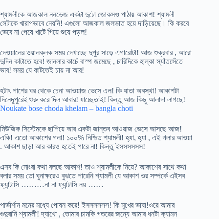
শ্যামলীকে আজকাল ননভেজ একটা দুটো জোকসও পাঠায় আকাশ! শ্যামলী
সেটাকে খারাপভাবে নেয়নি! এগুলো আজকাল জলভাত হয়ে দাড়িয়েছে। কি করবে
ভেবে না পেয়ে খাটে গিয়ে শুয়ে পড়ল!
দেওয়ালের ওয়ালক্লক সময় দেখাচ্ছে দুপুর সাড়ে এগারোটা! আজ শুক্রবার , আরো
দুদিন কাটাতে হবে! জানলার কাচেঁ বাস্প জমেছে , চারিদিকে হাল্কা স্যাঁতসেঁতে
ভাব! সময় যে কাটতেই চায় না আর!
হটাৎ পাশের ঘর থেকে চেনা আওয়াজ ভেসে এল! কি যাতা অবস্থা! আকাশটা
দিনেদূপুরেই শুরু করে দিল আবার! যাচ্ছেতাই! কিন্তু আজ কিছু আলাদা লাগছে!
Noukate bose choda khelam – bangla choti
মিউজিক সিস্টেমকে ছাপিয়ে আর একটা জান্তব আওয়াজ ভেসে আসছে আজ!
একি! এতো আকাশের গলা! ১০০% নিশ্চিত শ্যামলী! হ্যা, হ্যা , এই গলার আওয়া
. আকাশ ছাড়া আর কারও হতেই পারে না! কিন্তু ইসসসসসস!
এসব কি নোংরা কথা বলছে আকাশ! তাও শ্যামলীকে নিয়ে? আকাশের সাথে কথা
বলার সময় তো ঘুনাক্ষরেও বুঝতে পারেনি শ্যামলী যে আকাশ ওর সম্পর্কে এইসব
ফ্যান্টাসি ………না না ফ্যান্টাসি নয় ……
পার্ভার্শান মনের মধ্যে পোষন করে! ইসসসসসস! কি মুখের ভাষা!ওরে আমার
গুদুরানি শ্যামলী! দ্যাখো , তোমার চামকি গতরের জন্যে আমার ধনটা ক্যামন