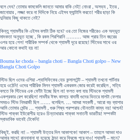
বলে দেব? তোমার কামকেলি জানতে আমার বাকি নেই! নোংরা , অসভ্য , ইতর ,
জানোয়ার , লজ্জা করে না দিদিকে নিয়ে এইসব ফ্যান্টাসি করতে! শরীর ছাড়া কি
দুনিয়ায় কিছু থাকতে নেই?
কিন্তু শ্যামলীর কি এইসব বলাটা ঠিক হবে? ওর তো নিজের শরীরেও এক অদ্ভুত
মাদকতা অনুভূত হচ্ছে , কি রকম শিরশিরানি ……… আজ প্রায় তিন বছরের
ওপর হয়ে গেল! শারীরিক সম্পর্ক থেকে শ্যামলী দূরে রয়েছে! স্টিভের সাথে ওর
আর কোনো কথাই হয় না!
Bouma ke choda – bangla choti – Bangla Choti golpo – New
Bangla Choti Golpo
স্টিভ ছিল ওদের এশিয়া -প্যাসিফিকের হেড কন্সালটেন্ট – শ্যামলী তখনো পার্টনার
হয়ে ওঠেনি! ওদের শারীরিক মিলন শ্যামলী একরকম জোর করেই করেছিল , সত্যি
বলতে কি স্টিভের এক ফোঁটা ইচ্ছে ছিল না! ফলত বলা যায় স্টিভকে শ্যামলী
একপ্রকার রেপ করেছিল! লাবনীর ঈষৎ কালচে বাদামী গুদের ভিতরে মালটা ফেলার
সময়ও স্টিভ নিমরাজী ছিল …… বলেছিল. … আমরা সহকর্মী , আরো বড় ব্যাপার
আমি তোমার মেন্টর … শ্যামলী , গুরু শিষ্য পরম্পরায় যৌনতাটা কাম্য নয়! আশ্চর্য!
স্টিভ পাক্কা ইউরোপীয় হয়েও চিন্তাধারায় পাক্কা সনাতনী ভারতীয়! সম্পর্কটা
স্বাভাবিক ভাবেই টেকেনি!
কিছুই. করছি না! – শ্যামলী উত্তর দিল আকাশকে! আকাশ – তাহলে আড্ডা দাও
আমার সাথে! রান্নাবানা যা হয়েছে ঠান্ডা করে ফ্রিজে পুরে দাও! শ্যামলী – মানে?