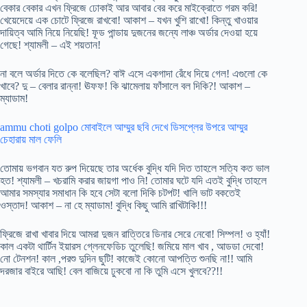
বেকার বেকার এখন ফ্রিজে ঢোকাই আর আবার বের করে মাইক্রোতে গরম করি!
খেয়েদেয়ে এক চোটে ফ্রিজে রাখবো! আকাশ – যখন খুশি রাখো! কিন্তু খাওয়ার
দায়িত্ব আমি নিয়ে নিয়েছি! ফূড পান্ডায় দুজনের জন্যে লাঞ্চ অর্ডার দেওয়া হয়ে
গেছে! শ্যামলী – এই শয়তান!
না বলে অর্ডার দিতে কে বলেছিল? বাঈ এসে একগাদা রেঁধে দিয়ে গেল! এগুলো কে
খাবে? দু – বেলার রান্না! ঊফফ! কি ঝামেলায় ফাঁসালে বল দিকি?! আকাশ –
ম্যাডাম!
ammu choti golpo মোবাইলে আম্মুর ছবি দেখে ডিসপ্লের উপরে আম্মুর
চেহারায় মাল ফেলি
তোমায় ভগবান যত রুপ দিয়েছে তার অর্ধেক বুদ্ধি যদি দিত তাহলে সত্যি কত ভাল
হত! শ্যামলী – খচরামি করার জায়গা পাও নি! তোমার ঘটে যদি এতই বুদ্ধি তাহলে
আমার সমস্যার সমাধান কি হবে সেটা বলো দিকি চটপট! খালি ভাট বকতেই
ওস্তাদ! আকাশ – না হে ম্যাডাম! বুদ্ধি কিছু আমি রাখিটাকি!!!
ফ্রিজে রাখা খাবার দিয়ে আমরা দুজন রাত্তিরে ডিনার সেরে নেবো! সিম্পল! ও হ্যাঁ!
কাল একটা থার্টিন ইয়ারস গ্লেনফেডিচ তুলেছি! জমিয়ে মাল খাব , আডডা দেবো!
নো টেনশন! কাল ,পরশু দুদিন ছুটি! কাজেই কোনো আপত্তি শুনছি না!! আমি
দরজার বাইরে আছি! বেল বাজিয়ে ঢুকবো না কি তুমি এসে খুলবে??!!