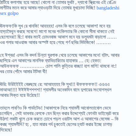
ঠাটিয়ে কলাগাছ হয়ে আছে! খোলো না তোমার মুখটা , দ্যাখো স্ক্রিনের এই রেণ্ডি
মাগীটার মতন করে আমার ল্যাওড়াটা দিয়ে তোমায় মুখচোদা দিচ্ছি!
bangladeshi
sex golpo
ঊফফফ!কি সুখ রে খানকি! আহহহহ! এসব কি বলে চলেছে আকাশ! মনে হয়
হস্তমৈথুন করছে সবেগে! মাগো মনের পংকিলতার কি কোনো সীমা থাকতে নেই
ছেলেদের!! ছি:! বাবার মতই চোদনবাজ আকাশ মনে হয় ভল্যুমটা বাড়ালো ……
ওর গলার আওয়াজ আবার অস্পষ্ট হয়ে গেছে পর্ণ ছবির মিউজিকে! ………
হে ঈশ্বর! এসব কি কদর্য চিন্তা ঘুরপাক খেয়ে চলেছে আকাশের মনে! হটাৎ. আবার
ছাপিয়ে এল আকাশের মানসিক ব্যাভিচারিতার হাহাকার … হে: হেকত:
আউফফফফ …………… চোপ শালি কুত্তির বাচ্ছা! হাগ মাগি! থামবো না:!
ধর তোর পোঁদে আমার টাটকা ঘী!
ঊরি: উরিইইইই বেরুছছে রে: আআহহহহ কি সুখ!!! ঊফফফফফ!! এএএএ
মাআআ!!!! ঈঈঈঈশশশশ!! শ্যামলীর অনেকদিন বাদে দুপায়ের সংযোগস্থল
আবার সিক্ত হয়ে উঠেছে!!
তাহলে লাবণিও কি পার্ভাটেড! !আকাশকে নিয়ে শ্যামলী আবোলতাবোল ভেবে
চলেছিল , সেই ভাবনার রেশকে যেন ছিন্ন করার উদ্দেশ্যেই ফোনটা ভাইব্রেট করে
উঠল! লকটা খুলে চেক করতে চোখে পড়ল ওয়াটস আপ এ আকাশের মেসেজ – কি
করছ শ্যামলীদি? হু: , হাত মারার পর্ব চুকতেই ছেলের চ্যাট করার ইচ্ছে চাগাড়
দিয়েছে!