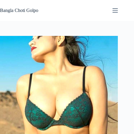
Skip
to
Bangla Choti Golpo
content