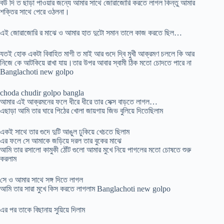
বউ দি ত ছাড়া পাওয়ার জন্যে আমার সাথে জোরাজোরি করতে লাগল কিন্তু আমার
শক্তির সাথে পেরে ওঠলনা।
এই জোরাজোরি র মাঝে ও আমার হাত দুটো সমান তালে কাজ করতে ছিল…
যতই হোক একটা বিবাহিত মাগী ত মাই আর গুদে দ্বি মুখী আক্রমণ চললে কি আর
নিজে কে আটকিয়ে রাখা যায়।তার উপর আবার স্বামী ঠিক মতো চোদতে পারে না
Banglachoti new golpo
choda chudir golpo bangla
আমার এই আক্রমনের ফলে ধীরে ধীরে তার সেক্স বাড়তে লাগল…
এছাড়া আমি তার ঘারে পিঠের খোলা জায়গায় জিভ বুলিয়ে দিতেছিলাম
একই সাথে তার গুদে দুটি আঙুল ঢুকিয়ে খেচতে ছিলাম
এর ফলে সে আমাকে জড়িয়ে দরল তার বুকের মাঝে
আমি তার রসালো কামুকী ঠোঁট গুলো আমার মুখে নিয়ে পাগলের মতো চোষতে শুরু
করলাম
সে ও আমার সাথে সঙ্গ দিতে লাগল
আমি তার সারা মুখে কিস করতে লাগলাম Banglachoti new golpo
এর পর তাকে বিছানায় সুয়িয়ে দিলাম