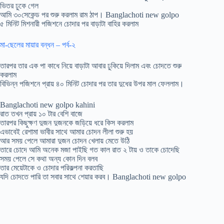
ভিতর ঢুকে গেল
আমি ৩০সেকেন্ড পর শুরু করলাম রাম ঠাপ। Banglachoti new golpo
৫ মিনিট মিশনারী পজিশনে চোদার পর বাড়াটা বাহির করলাম
মা-ছেলের মায়ার বন্ধন – পর্ব-২
তারপর তার এক পা কাধে নিয়ে বাড়াটা আবার ঢুকিয়ে দিলাম এবং চোদতে শুরু
করলাম
বিভিন্ন পজিশনে প্রায় ৪০ মিনিট চোদার পর তার দুধের উপর মাল ফেললাম।
Banglachoti new golpo kahini
রাত তখন প্রায় ১০ টার বেশি বাজে
তারপর কিছুক্ষণ দুজন দুজনকে জড়িয়ে ধরে কিস করলাম
এভাবেই রেশামা ভাবীর সাথে আমার চোদন লীলা শুরু হয়
আর সময় পেলে আমারা দুজন চোদন খেলায় মেতে উঠি
তারে চোদে আমি অনেক মজা পাইছি গত কাল রাত ২ টায় ও তাকে চোদেছি
সময় পেলে সে কথা অন্য কোন দিন বলব
তার মেয়েটাকে ও চোদার পরিকল্পনা করতাছি
যদি চোদতে পারি তা সবার সাথে শেয়ার করব। Banglachoti new golpo