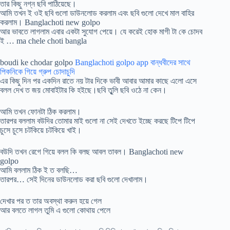
তার কিছু নগ্ন ছবি পাঠিয়েছে।
আমি তখন ই ওই ছবি গুলো ডাউনলোড করলাম এবং ছবি গুলো দেখে মাল বাহির
করলাম। Banglachoti new golpo
আর ভাবতে লাগলাম এবার একটা সুযোগ পেয়ে। যে করেই হোক মাগী টা কে চোদব
ই … ma chele choti bangla
boudi ke chodar golpo
Banglachoti golpo app বান্ধবীদের সাথে
পিকনিকে গিয়ে গ্রুপ চোদাচুদি
এর কিছু দিন পর একদিন রাতে নয় টার দিকে ভাবী আবার আমার কাছে এলো এসে
বলল দেখ ত জয় মোবাইটার কি হইছে।ছবি তুৃলি ছবি ওঠে না কেন।
আমি তখন ফোনটা ঠিক করলাম।
তারপর বললাম বউদির তোমার মাই গুলো না সেই দেখতে ইচ্ছে করছে টিপে টিপে
চুসে চুসে চটকিয়ে চটকিয়ে খাই।
বউদি তখন রেগে গিয়ে বলল কি বলছ আবল তাবল। Banglachoti new
golpo
আমি বললাম ঠিক ই ত বলছি…
তারপর… সেই দিনের ডাউনলোড করা ছবি গুলো দেখালাম।
দেখার পর ত তার অবস্থা করুন হয়ে গেল
আর বলতে লাগল তুমি এ গুলো কোথায় পেলে