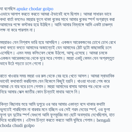
যা বলেছিস
apuke chodar golpo
এভাবে আলাপ করতে করতে আমরা ঐভাবেই বসে ছিলাম। আমরা সাধারন ভাবে
কথা বার্তা বললেও মহুয়ার ফুলে থাকা বুকের সাথে আমার বুকের স্পর্শ অগ্রাহ্য করা
আমাদের পক্ষে কস্টকর হয়ে উঠছিল। আমি আমার নিম্নাঙ্গে আমি একটা চাঞ্চল্য
লক্ষ না করে পারলাম না।
মহুয়ারও যেন নিশ্বাস ভারি হয়ে আসছিল। একজন আরেকজনের চোখে চোখ রেখে
কথা বলতে বলতে আমাদের অজান্তেই যেন আমাদের ঠোট দুটো কাছাকাছি চলে
এসেছিল। এমন সময় কলিংবেল বেজে উঠলো, আম্মু এসেছে। আমরা চমকে
একজন আরেকজনের থেকে দূরে সরে গেলাম। মহুয়া একটু কেমন যেন অপ্রস্তুত
ভাবে উঠে পড়তে চলে গেলো।
রাতে খাওয়ার সময় মহুয়া ওর রুম থেকে বের হয়ে খেতে আসল। আমরা স্বাভাবিক
ভাবেই কথাবার্তা করছিলাম যেন বিকেলে কিছুই হয়নি। খাওয়া দাওয়া শেষ করে
আমরা যে যার ঘরে চলে গেলাম। মহুয়া আমাদের বাসায় আসার পর থেকে ওকে
নিয়ে আমার সেক্স জাতীয় কোন চিন্তাই মাথায় আসে নি।
কিন্ত বিছানায় শুয়ে আমি দুপুরে ওর আর আমার একান্ত বসে থাকার কথাটা
ভুলতেই পারছিলাম না বারবার মনে হচ্ছিল ওর সেই গরম দেহের স্পর্শ, ওর ফুলা
ফুলা দুদ দুটোর স্পর্শ যেগুলো আমি ফুলকুরির মত ছোট অবস্থায় দেখেছিলাম, হাত
দিয়ে ধরেছিলাম। এইসব চিন্তা করতে করতে আমি ঘুমিয়ে গেলাম। bengali
choda chudi golpo