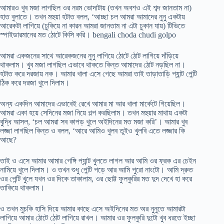
আমারও খুব মজা লাগছিল ওর নরম ভোদাটায় (তখন অবশও এই শব্দ জানতাম না)
হাত বুলাতে। তখন মহুয়া হটাত বলল, ‘আচ্ছা চল আমরা আমাদের নুনু একটায়
আরেকটা লাগিয়ে (ঢুকিয়ে না কারন আমরা জানতাম না এটা ঢুকান যায়) টিভিতে
স্পাইডারমানের মত ঠোটে কিসি করি। bengali choda chudi golpo
আমরা একজনের সাথে আরেকজনের নুনু লাগিয়ে ঠোটে ঠোট লাগিয়ে দাঁড়িয়ে
থাকলাম। খুব মজা লাগছিল এভাবে থাকতে কিন্ত আমাদের ঠোট নড়ছিল না।
হটাত করে দরজায় নক। আমার খালা এসে গেছে আমরা তাই তাড়াতাড়ি প্যান্ট পেন্টি
ঠিক করে দরজা খুলে দিলাম।
অন্য একদিন আমাদের এভাবেই রেখে আমার মা আর খালা মার্কেটে গিয়েছিল।
আমরা একা হয়ে সেদিনের মজা নিয়ে গল্প করছিলাম। তখন মহুয়ার মাথায় একটা
বুদ্ধি আসল, ‘চল আমরা সব কাপড় খুলে অইদিনের মত মজা করি’। আমার খুব
লজ্জা লাগছিল কিন্ত ও বলল, ‘আরে আমিও খুলব তুইও খুলবি এতে লজ্জার কি
আছে?
তাই ও এসে আমার আমার গেঙ্গি প্যান্ট খুলতে লাগল আর আমি ওর ফ্রক এর চেইন
নামিয়ে খুলে দিলাম। ও তখন শুধু পেন্টি পড়ে আর আমি পুরো নাংটো। আমি দ্রুত
ওর পেন্টি খুলে যখন ওর দিকে তাকালাম, ওর ছোট্ট ফুলকুরির মত দুদ দেখে হা করে
তাকিয়ে থাকলাম।
ও তখন মুচকি হাসি দিয়ে আমার কাছে এসে অইদিনের মত অর নুনুতে আমারটা
লাগিয়ে আমার ঠোটে ঠোট লাগিয়ে রাখল। আমার ওর ফুলকুরি দুটো খুব ধরতে ইচ্ছা