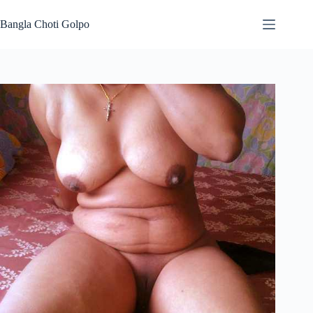
Skip
to
Bangla Choti Golpo
content