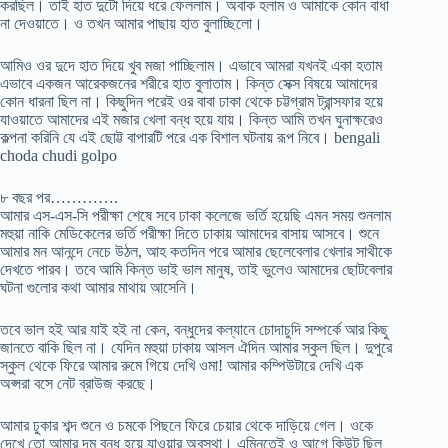
করছিল। তাই হাত দুটো দিয়ে ধরে ফেললাম। অবাক হলাম ও আমাকে কোন বাধা
না দেওয়াতে। ও তখন আমার পাছায় হাত বুলাচ্ছিলো।
আমিও ওর দুদে হাত দিয়ে খুব মজা পাচ্ছিলাম। এভাবে আমরা যখনই একা হতাম
এভাবে একজন আরেকজনের শরীরে হাত বুলাতাম। কিন্ত সেক্স বিষয়ে আমাদের
কোন ধারনা ছিল না। কিছুদিন পরেই ওর বাবা ঢাকা থেকে চট্টগ্রাম ট্রান্সফার হয়ে
যাওয়াতে আমাদের এই মজার খেলা বন্ধ হয়ে যায়। কিন্ত আমি তখন ঘুনাক্ষরেও
কল্পনা করিনি যে এই ছোট্ট বাপারটি পরে এক বিশাল ঘটনায় রূপ নিবে। bengali
choda chudi golpo
৮ বছর পর………….
আমার এস-এস-সি পরীক্ষা শেষে সবে ঢাকা কলেজে ভর্তি হয়েছি এমন সময় শুনলাম
মহুয়া নাকি মেডিকেলের ভর্তি পরীক্ষা দিতে ঢাকায় আমাদের বাসায় আসবে। শুনে
আমার মন আনন্দে নেচে উঠল, আহ কতদিন পরে আমার ছেলেবেলার খেলার সাথীকে
দেখতে পারব। তবে আমি কিন্ত ভাই ভাল মানুষ, তাই ভুলেও আমাদের ছোটবেলার
ঘটনা গুলোর কথা আমার মাথায় আসেনি।
তবে ভাল হই আর যাই হই না কেন, বন্ধুদের কল্যানে চোদাচুদি সম্পর্কে আর কিছু
জানতে বাকি ছিল না। যেদিন মহুয়া ঢাকায় আসল ঐদিন আমার স্কুল ছিল। দুপুরে
স্কুল থেকে ফিরে আমার রুমে গিয়ে দেখি ওমা! আমার কম্পিউটারে দেখি এক
অপ্সরা বসে নেট ব্রাউজ করছে।
আমার ঢুকার শব্দ শুনে ও চমকে পিছনে ফিরে চেয়ার থেকে দাড়িয়ে গেল। ওকে
দেখে তো আমার দম বন্ধ হয়ে যাওয়ার অবস্থা। এম্নিতেই ও আগে কিউট ছিল