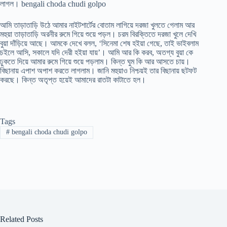
লাগল। bengali choda chudi golpo
আমি তাড়াতাড়ি উঠে আমার নাইটশার্টের বোতাম লাগিয়ে দরজা খুলতে গেলাম আর
মহুয়া তাড়াতাড়ি অরনীর রুমে গিয়ে শুয়ে পড়ল। চরম বিরক্তিতে দরজা খুলে দেখি
বুয়া দাঁড়িয়ে আছে। আমকে দেখে বলল, ‘সিনেমা শেষ হইয়া গেছে, তাই ভাইবলাম
চইলে আসি, সকালে যদি দেরী হইয়া যায়’। আমি আর কি করব, অতগ্য বুয়া কে
ঢুকতে দিয়ে আমার রুমে গিয়ে শুয়ে পড়লাম। কিন্ত ঘুম কি আর আসতে চায়।
বিছানায় এপাশ অপাশ করতে লাগলাম। জানি মহুয়াও নিশ্চয়ই তার বিছানায় ছটফট
করছে। কিন্ত অতৃপ্ত হয়েই আমাদের রাতটা কাটাতে হল।
Tags
#
bengali choda chudi golpo
Related Posts