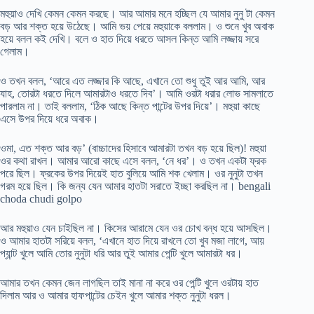
মহুয়াও দেখি কেমন কেমন করছে। আর আমার মনে হচ্ছিল যে আমার নুনু টা কেমন
বড় আর শক্ত হয়ে উঠেছে। আমি ভয় পেয়ে মহুয়াকে বললাম। ও শুনে খুব অবাক
হয়ে বলল কই দেখি। বলে ও হাত দিয়ে ধরতে আসল কিন্ত আমি লজ্জায় সরে
গেলাম।
ও তখন বলল, ‘আরে এত লজ্জার কি আছে, এখানে তো শুধু তুই আর আমি, আর
যাহ, তোরটা ধরতে দিলে আমারটাও ধরতে দিব’। আমি ওরটা ধরার লোভ সামলাতে
পারলাম না। তাই বললাম, ‘ঠিক আছে কিন্ত পান্টের উপর দিয়ে’। মহুয়া কাছে
এসে উপর দিয়ে ধরে অবাক।
ওমা, এত শক্ত আর বড়’ (বাচ্চাদের হিসাবে আমারটা তখন বড় হয়ে ছিল)! মহুয়া
ওর কথা রাখল। আমার আরো কাছে এসে বলল, ‘নে ধর’। ও তখন একটা ফ্রক
পরে ছিল। ফ্রকের উপর দিয়েই হাত বুলিয়ে আমি শক খেলাম। ওর নুনুটা তখন
গরম হয়ে ছিল। কি জন্য যেন আমার হাতটা সরাতে ইচ্ছা করছিল না। bengali
choda chudi golpo
আর মহুয়াও যেন চাইছিল না। কিসের আরামে যেন ওর চোখ বন্ধ হয়ে আসছিল।
ও আমার হাতটা সরিয়ে বলল, ‘এখানে হাত দিয়ে রাখলে তো খুব মজা লাগে, আয়
প্যান্ট খুলে আমি তোর নুনুটা ধরি আর তুই আমার পেন্টি খুলে আমারটা ধর।
আমার তখন কেমন জেন লাগছিল তাই মানা না করে ওর পেন্টি খুলে ওরটায় হাত
দিলাম আর ও আমার হাফপান্টের চেইন খুলে আমার শক্ত নুনুটা ধরল।