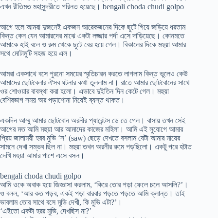
এখন রীতিমত মহাসুন্দরীতে পরিনত হয়েছে। bengali choda chudi golpo
আগে হলে আমরা দুজনেই একজন আরেকজনের দিকে ছুটে গিয়ে জড়িয়ে ধরতাম
কিন্ত কেন যেন আমারদের মাঝে একটা লজ্জার পর্দা এসে দাড়িয়েছে। কোনমতে
আমাকে হাই বলে ও রুম থেকে ছুটে বের হয়ে গেল। বিকালের দিকে মহুয়া আমার
সথে মোটামুটি সহজ হয়ে এল।
আমরা একসাথে বসে পুরনো সময়ের স্মৃতিচারন করতে লাগলাম কিন্ত ভুলেও কেউ
আমাদের ছোটবেলার ঐসব ঘটনার কথা তুললাম না। রাতে আমার ছোটবোনের সাথে
ওর শোওয়ার বাবস্থা করা হলো। এভাবে দুইতিন দিন কেটে গেল। মহুয়া
বেশিরভাগ সময় অর পড়াশোনা নিয়েই ব্যস্ত থাকত।
একদিন আম্মু আমার ছোটবোন অরনীর প্যারেন্টস ডে তে গেল। বাসায় তখন সেই
আগের মত আমি মহুয়া আর আমাদের কাজের মহিলা। আমি এই সুযোগে আমার
প্রিয় জালাময়ী হরর মুভি ‘স’ (saw) ছেড়ে দেখতে বসলাম যেটা আমার মায়ের
সামনে দেখা সম্ভব ছিল না। মহুয়া তখন অরনীর রুমে পড়ছিলো। একটু পরে হটাত
দেখি মহুয়া আমার পাশে এসে বসল।
bengali choda chudi golpo
আমি ওকে অবাক হয়ে জিজ্ঞাসা করলাম, ‘কিরে তোর পড়া ফেলে চলে আসলি?’।
ও বলল, ‘আর কত পড়ব, একই পড়া বারবার পড়তে পড়তে আমি ক্লান্ত। তাই
ভাবলাম তোর সাথে বসে মুভি দেখী, কি মুভি এটা?’।
‘এইতো একটা হরর মুভি, দেখছিস না?’