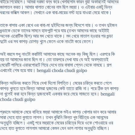
বাইরে গিয়েছিল। আমরা দরজা বন্ধ করে খেলছিলাম কারন বুয়া অকারনেই আমদের
জালাতন করত। আমার খালাত বোনের নাম ছিল মহুয়া। ও এইবার একটু ভিন্ন
ধরনের কমিক্স আকল। সেখানে এক বাবা-মায়ের নস্ট হয়ে যাওয়া মেয়ে থাকে।
তাকে বাসায় একা রেখে ওর বাবা-মা দুইদিনের জন্য বিদেশে যায়। ও তখন দুইজন
গুন্ডাকে ডেকে তাদের সামনে হাফপান্ট পরে যায় (তখন আমদের কাছে অইটাই
অনেক এরোটিক ছিল) আর মদ খেতে থাকে। মদ খেয়ে মাতাল হওয়ার পর গুন্ডা
দুটো ওর সব কাপড় চোপড় খুলে ফেলে ওকে নাংটো করে ফেলে।
অই বয়সে শুধু নাংটো করাটাই আমাদের কাছে অনেক বড় কিছু ছিল। এরপরে কি
হয় তা আমাদের জানা ছিল না। তো তারপরে দেখা যায় যে অই অবস্থাতেই
মেয়েটি পালিয়ে এয়ারপোরটে গিয়ে দেখে তার বাবামা প্লেন থেকে নামছে। গল্প
এখানেই শেষ হয়ে যায়। bengali choda chudi golpo
কিন্ত অভিনয় করতে গিয়ে দেখা দিলো বিপত্তি। মেয়ের চরিত্র করতে গেলে
কাপড় খুলতে হবে কিন্ত আমরা দুজনের কেউ তাতে রাজি না। পরে ঠিক হল কাপড়
না খুলেই করা হবে কিন্ত দুজনকেই একবার করে মেয়ে সাজতে হবে। bengali
choda chudi golpo
প্রথমে আমাকে মেয়ে বানিয়ে মহুয়া আমাকে শুইএ কাপড় খোলার ভান করে আমার
সারা দেহে হাত বুলাতে লাগল। তখন বুঝিনি কিন্ত খুব বিচিত্র এক আনন্দের
অনুভুতি হচ্ছিল। একটু পরে মহুয়াকে মেয়ের চরিত্রে দিয়ে ওকে শোওয়ায়ে ওর
দেহে হাত বুলাতে লাগলাম আমারো কেমন যেন ভাল লাগার অনুভুতি হচ্ছিল।