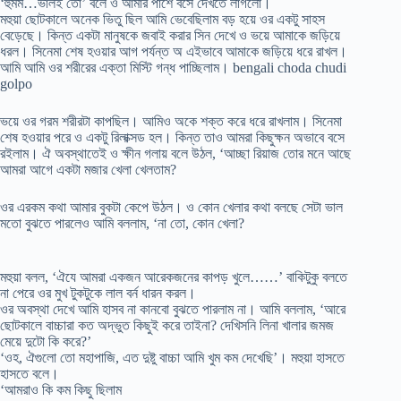
‘হুমম…ভালই তো’ বলে ও আমার পাশে বসে দেখতে লাগলো।
মহুয়া ছোটকালে অনেক ভিতু ছিল আমি ভেবেছিলাম বড় হয়ে ওর একটু সাহস
বেড়েছে। কিন্ত একটা মানুষকে জবাই করার সিন দেখে ও ভয়ে আমাকে জড়িয়ে
ধরল। সিনেমা শেষ হওয়ার আগ পর্যন্ত অ এইভাবে আমাকে জড়িয়ে ধরে রাখল।
আমি আমি ওর শরীরের এক্তা মিস্টি গন্ধ পাচ্ছিলাম। bengali choda chudi
golpo
ভয়ে ওর গরম শরীরটা কাপছিল। আমিও অকে শক্ত করে ধরে রাখলাম। সিনেমা
শেষ হওয়ার পরে ও একটু রিলাক্সড হল। কিন্ত তাও আমরা কিছুক্ষন অভাবে বসে
রইলাম। ঐ অবস্থাতেই ও ক্ষীন গলায় বলে উঠল, ‘আচ্ছা রিয়াজ তোর মনে আছে
আমরা আগে একটা মজার খেলা খেলতাম?
ওর এরকম কথা আমার বুকটা কেপে উঠল। ও কোন খেলার কথা বলছে সেটা ভাল
মতো বুঝতে পারলেও আমি বললাম, ‘না তো, কোন খেলা?
মহুয়া বলল, ‘ঐযে আমরা একজন আরেকজনের কাপড় খুলে……’ বাকিটুকু বলতে
না পেরে ওর মুখ টুকটুকে লাল বর্ন ধারন করল।
ওর অবস্থা দেখে আমি হাসব না কানবো বুঝতে পারলাম না। আমি বললাম, ‘আরে
ছোটকালে বাচ্চারা কত অদ্ভুত কিছুই করে তাইনা? দেখিসনি লিনা খালার জমজ
মেয়ে দুটো কি করে?’
‘ওহ, ঐগুলো তো মহাপাজি, এত দুষ্টু বাচ্চা আমি খুম কম দেখেছি’। মহুয়া হাসতে
হাসতে বলে।
‘আমরাও কি কম কিছু ছিলাম