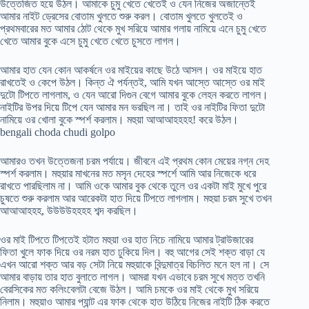
উত্তেজিত হয়ে উঠল। আমাকে চুমু খেতে খেতেই ও যেন নিজের অজান্তেই
আমার নাইট ড্রেসের বোতাম খুলতে শুরু করল। বোতাম খুলতে খুলতেই ও
প্রথমবারের মত আমার ঠোট থেকে মুখ সরিয়ে আমার গলায় নামিয়ে এনে চুমু খেতে
খেতে আমার বুকে এসে চুমু খেতে খেতে চুসতে লাগল।
আমার হাত যেন কোন আকর্ষনে ওর মাইয়ের কাছে উঠে আসল। ওর মাইয়ে হাত
রাখতেই ও কেপে উঠল। কিন্ত ঐ পর্যন্তই, আমি যখন আস্তে আস্তে ওর মাই
দুটো টিপতে লাগলাম, ও যেন আরো দিগুন বেগে আমার বুকে লেহন করতে লাগল।
নাইটির উপর দিয়ে টিপে যেন আমার মন ভরছিল না। তাই ওর নাইটির ফিতা দুটো
নামিয়ে ওর খোলা বুকে স্পর্শ করলাম। মহুয়া আআআহহহহ! করে উঠল।
bengali choda chudi golpo
আমারও তখন উত্তেজনা চরম পর্যায়ে। জীবনে এই প্রথম কোন মেয়ের নগ্ন দেহ
স্পর্শ করলাম। মহুয়ার মাখনের মত মসৃন দেহের স্পর্শে আমি আর নিজেকে ধরে
রাখতে পারছিলাম না। আমি ওকে আমার বুক থেকে তুলে ওর একটা মাই মুখে পুরে
চুষতে শুরু করলাম আর আরেকটা হাত দিয়ে টিপতে লাগলাম। মহুয়া চরম সুখে তখন
আআআহহহ, উউউউহহহহ শব্দ করছিল।
ওর মাই টিপতে টিপতেই হটাত মহুয়া ওর হাত নিচে নামিয়ে আমার ট্রাউজারের
ফিতা খুলে ফাক দিয়ে ওর নরম হাত ঢুকিয়ে দিল। বহু আগের সেই শক্ত বাড়া যে
এখন আরো শক্ত আর বড় সেটা নিয়ে মহুয়াকে বিন্দুমাত্র বিচলিত মনে হল না। সে
আমার বাড়ায় তার হাত বুলাতে লাগল। আমরা যখন এভাবে চরম সুখে মত্ত তখনি
বেরসিকের মত কলিংবেলটা বেজে উঠল। আমি চমকে ওর মাই থেকে মুখ সরিয়ে
নিলাম। মহুয়াও আমার প্যান্ট এর ফাক থেকে হাত উঠিয়ে নিজের নাইটি ঠিক করতে