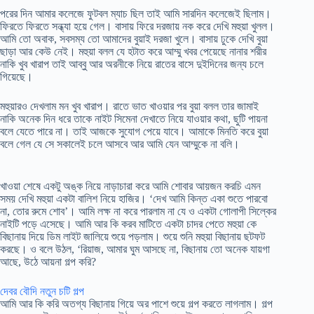
পরের দিন আমার কলেজে ফুটবল ম্যাচ ছিল তাই আমি সারদিন কলেজেই ছিলাম।
ফিরতে ফিরতে সন্ধ্যা হয়ে গেল। বাসায় ফিরে দরজায় নক করে দেখি মহুয়া খুলল।
আমি তো অবাক, সবসম্য তো আমাদের বুয়াই দরজা খুলে। বাসায় ঢুকে দেখি বুয়া
ছাড়া আর কেউ নেই। মহুয়া বলল যে হটাত করে আম্মু খবর পেয়েছে নানার শরীর
নাকি খুব খারাপ তাই আব্বু আর অরনীকে নিয়ে রাতের বাসে দুইদিনের জন্য চলে
গিয়েছে।
মহুয়ারও দেখলাম মন খুব খারাপ। রাতে ভাত খাওয়ার পর বুয়া বলল তার জামাই
নাকি অনেক দিন ধরে তাকে নাইট সিমেনা দেখাতে নিয়ে যাওয়ার কথা, ছুটি পায়না
বলে যেতে পারে না। তাই আজকে সুযোগ পেয়ে যাবে। আমাকে মিনতি করে বুয়া
বলে গেল যে সে সকালেই চলে আসবে আর আমি যেন আম্মুকে না বলি।
খাওয়া শেষে একটু অঙ্ক নিয়ে নাড়াচারা করে আমি শোবার আয়জন করচি এমন
সময় দেখি মহুয়া একটা বালিশ নিয়ে হাজির। ‘দেখ আমি কিন্ত একা শুতে পারবো
না, তোর রুমে শোব’। আমি লক্ষ না করে পারলাম না যে ও একটা গোলাপী সিল্কের
নাইটি পড়ে এসেছে। আমি আর কি করব মাটিতে একটা চাদর পেতে মহুয়া কে
বিছানায় দিয়ে ডিম লাইট জালিয়ে শুয়ে পড়লাম। শুয়ে শুনি মহুয়া বিছানায় ছটফট
করছে। ও বলে উঠল, ‘রিয়াজ, আমার ঘুম আসছে না, বিছানায় তো অনেক যায়গা
আছে, উঠে আয়না গল্প করি?
দেবর বৌদি নতুন চটি গল্প
আমি আর কি করি অতগ্য বিছানায় গিয়ে অর পাশে শুয়ে গল্প করতে লাগলাম। গল্প