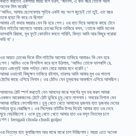
করতে করতেই একসময় মহুয়া বলে উঠল, ‘জানিস, এ কটা বছর তোকে আমি
অনেক মিস করেছি’
‘আমিও, আমার ছেলেবেলার স্মৃতির একটা বড় অংশ জুড়েই তো তুই, এত বছর
তকে ছাড়া কি করে যে ছিলাম’
আমার এই কথায় মহুয়ার যেন কি হয়ে গেল। ওর হাত দিয়ে আমাকে কাছে টেনে
ডিম লাইটের আলোতে আমার চোখের দিকে তাকিয়ে বলল, ‘তোকে আমি অনেক
ভালবাসি রিয়াজ, মুখ ফুটে কোনদিন বলতে পারিনি, কিন্ত আমি আর কিছুর পরোয়া
করি না’।
ওর আয়ত চোখের দিকে ডীম লাইটের আলোয় তাকিয়ে আমারও কি যেন হয়ে
গেল। আমিও ওকে ফিসফিস করে বলে উঠলাম, ‘আমিও তোকে ভালবাসি রে,
হয়ত এজন্যই আজ পর্যন্ত কোন মেয়ে আমার মনে ধরেনি।‘
আমরা ওভাবেই কিছুক্ষন তাকিয়ে রইলাম, তারপর আমি আমার মুখ ওর পাতলা
ঠোটের কাছে এগিয়ে নিলাম। ওর ঠোটও যেন চুম্বকের আকর্ষনে এগিয়ে আসছিল।
আমাদের ঠোট স্পর্শ করতেই যেন আমদের মাঝে স্বর্গের সুখ ভর করল আমরা
একজন আরেকজনের ঠোটে ঠোট ডুবিয়ে চুমু খেতে লাগলাম। সময়ের নিশানা যেন
আমরা হারিয়ে ফেলেছিলাম। চুমু খেতে খেতে আমাদের দুজনার হাত দুজনার দেহের
সর্বত্র ঘুরে বেরাচ্ছিল। ওর সিল্কের নাইটির উপর দিয়েই আমার হাত ওর দেহে
ঘুরে বেড়াচ্ছিলো। ওকে চুমু খেতে খেতে আমার হাত ওর মসৃন নিতম্বে চলে
গেল। bengali choda chudi golpo
ওর নিতম্বে হাত বুলাচ্ছিলাম আর মাঝে মাঝে চাপ দিচ্ছিলাম। মহুয়া এতে অনেক