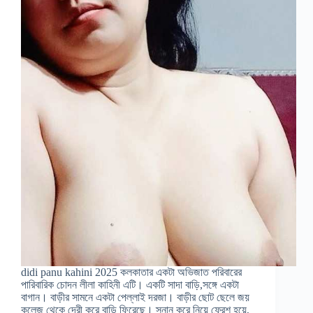
didi panu kahini 2025 কলকাতার একটা অভিজাত পরিবারের
পারিবারিক চোদন লীলা কাহিনী এটি। একটি সাদা বাড়ি,সঙ্গে একটা
বাগান। বাড়ীর সামনে একটা পেল্লাই দরজা। বাড়ীর ছোট ছেলে জয়
কলেজ থেকে দেরী করে বাড়ি ফিরেছে। স্নান করে নিয়ে ফ্রেশ হয়ে,