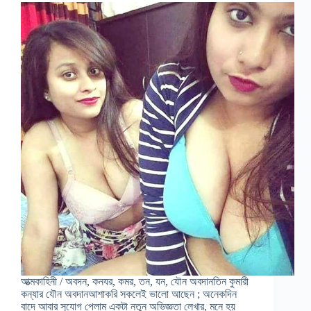
আত্মকাহিনী / অবদন, কনযর, কমর, তন, যন, যৌন অবদানতিন কুমারী
কন্যার যৌন অবদানআশাকরি সকলেই ভালো আছেন ; অনেকদিন
বাদে আবার সুযোগ পেলাম একটা নতুন অভিজ্ঞতা লেখার, মনে হয়