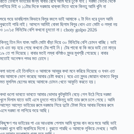
রাতে টেবিলে ভাইয়ের জন্য খাবার রেখে আমি ঘরে ঢুকে যাই। দরজা ভেতর থেকে
লাগিয়ে দিই ও ১১টার দিকে দরজায় ধাক্কা দিতে থাকে কিনতু আমি খুলি না
শুয়ে শুয়ে ভাবছিলাম কিভাবে বিলুর বদলে ভাই আমাকে ২ টা দিন ধরে চুদল আমি
বুঝতেই পারি নাই। আসলে আমিই বোকা ছিলাম বিলুর ধোন এত মোটা ও লম্বা নয়
ও ১০/১৫ মিনিটের বেশি কখনো চুদতো না। choty golpo 2026
কিন্তু তিন দিন যাবৎ আমি মোটা বাঁড়া দিয়ে ৩০ মিনিটের বেশি চোদন খাচ্ছি। ভাই
যে এত বড় হয়ে গেছে কখনো টের পাই নি। টের পাবো বা কি করে ভাই তো মাত্র
১৯ তে পা দিয়েছে। বাবার মতই লম্বা বলিষ্ঠও সুন্দর মুখশ্রী পেয়েছে। বাবার
মতোই অনেক্ষন পশুর মত চোদে।
বলা ভালো এই তিনদিনে ও আমাকে আব্বুর কথা মনে করিয়ে দিয়েছে ও যখন এত
বার আমাকে ভোগ করেছে আবার চেষ্টা করবে। ঘরে এত সুন্দর জোয়ান থাকতে বিলুর
মত মুসলিম ছেলের কাছে আমাকে চোদন খেতে আকুতি করতে হয়।
কথা গুলো ভাবতে ভাবতে আমার ভোদার কুটকুটানি বেড়ে গেল উঠে গিয়ে দরজা
খুলে দিলাম যাতে ভাই এসে চুদতে পারে কিন্তু ভাই তার রুমে চলে গেছে। আমি
আস্তে আস্তে ভাইয়ের রুমে দরজায় গিয়ে দুটো টোকা দিয়ে আবার নিজের রুমে
এসে দরজা না লাগিয়ে শুয়ে আছি।
কিছুক্ষণ পর ভাইয়ের পা এর আওয়াজ পেলাম আমি ঘুমের বান করে শুয়ে আছি ভাই
দরজা খুলে বাতি জ্বালিয়ে দিলো। বুঝতে পারছি ও আমাকে লুকিয়ে দেখছে। আমি
ওর আসার অপেক্ষায় গরম হয়ে আছি।