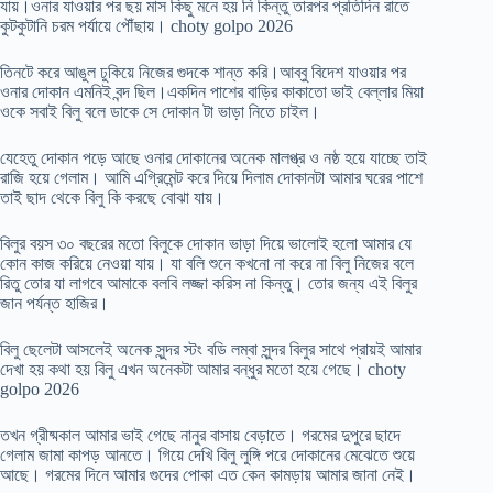
যায়।ওনার যাওয়ার পর ছয় মাস কিছু মনে হয় নি কিন্তু তারপর প্রতিদিন রাতে
কুটকুটানি চরম পর্যায়ে পৌঁছায়। choty golpo 2026
তিনটে করে আঙুল ঢুকিয়ে নিজের গুদকে শান্ত করি।আব্বু বিদেশ যাওয়ার পর
ওনার দোকান এমনিই বন্দ ছিল।একদিন পাশের বাড়ির কাকাতো ভাই বেল্লার মিয়া
ওকে সবাই বিলু বলে ডাকে সে দোকান টা ভাড়া নিতে চাইল।
যেহেতু দোকান পড়ে আছে ওনার দোকানের অনেক মালপ্ত্র ও নষ্ঠ হয়ে যাচ্ছে তাই
রাজি হয়ে গেলাম। আমি এগ্রিমেন্ট করে দিয়ে দিলাম দোকানটা আমার ঘরের পাশে
তাই ছাদ থেকে বিলু কি করছে বোঝা যায়।
বিলুর বয়স ৩০ বছরের মতো বিলুকে দোকান ভাড়া দিয়ে ভালোই হলো আমার যে
কোন কাজ করিয়ে নেওয়া যায়। যা বলি শুনে কখনো না করে না বিলু নিজের বলে
রিতু তোর যা লাগবে আমাকে বলবি লজ্জা করিস না কিন্তু। তোর জন্য এই বিলুর
জান পর্যন্ত হাজির।
বিলু ছেলেটা আসলেই অনেক সুন্দর স্টং বডি লম্বা সুন্দর বিলুর সাথে প্রায়ই আমার
দেখা হয় কথা হয় বিলু এখন অনেকটা আমার বন্ধুর মতো হয়ে গেছে। choty
golpo 2026
তখন গ্রীষ্মকাল আমার ভাই গেছে নানুর বাসায় বেড়াতে। গরমের দুপুরে ছাদে
গেলাম জামা কাপড় আনতে। গিয়ে দেখি বিলু লুঙ্গি পরে দোকানের মেঝেতে শুয়ে
আছে। গরমের দিনে আমার গুদের পোকা এত কেন কামড়ায় আমার জানা নেই।