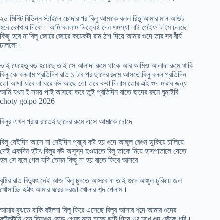
২০ মিনিট বিভিন্ন স্টাইলে চোদার পর বিলু আমাকে বলল রিতু আমার মাল আউট
হবে কোথায় দিবো। আমি বললাম ভিত্রেই দেন সমস্যা নাই সেইফ টাইম চলছে
কিছু হবে না বিলু জোরে জোরে কয়েকটা রাম ঠাপ দিয়ে আমার গুদে তার সব বীর্য
ঢাললো।
ভাই যেহেতু বড় হয়েছে তাই সে আলাদা রুমে থাকে আর আমিও আলাদা রুমে থাকি
বিলু কে বললাম প্রতিদিন রাত ১ টার পর ছাদের রুমে আসতে বিলু বলল প্রতিদিন
তো আসা যাবে না ঘরে বউ আছে তো তবে কথা দিলাম তোর এই গুদ মারার জন্য
আমি যখন ই সময় পাই আসবো তবে তুই প্রতিদিন রাতে ছাদের রুমে ঘুমাইবি
choty golpo 2026
বিলুর এখন প্রায় রাতেই ছাদের রুমে এসে আমাকে চোদে
বিলু যেইদিন আসে না সেইদিন প্রচুর কষ্ট হয় গুদে আঙ্গুল বেগুন ডুকিয়ে চালিয়ে
দেই একদিন হটাৎ বিলুর বউ অসুস্থ হওয়াতে বিলু তাকে নিয়ে হাসপাতালে যেতে
হল সে বলে গেল যদি তেমন কিছু না হয় রাতে ফিরে আসবে
বৃষ্টির রাত বিদ্যুৎ নেই আজ বিলু চুদতে আসবে না তাই গুদে আঙুল ঢুকিয়ে জল
খোসাচ্ছি হঠাৎ আমার ঘরের দরজা খোলার শব্দ পেলাম।
আমার বুঝতে বাকি রইলনা বিলু ফিরে এসেছে বিলুর আসার শব্দে আমার গুদের
কুটকুটানি যেন তিনগুন বেড়ে গেছে মনে হচ্ছে ছুটে গিয়ে ওর মুখে গুদ জেঁকে ধরি।