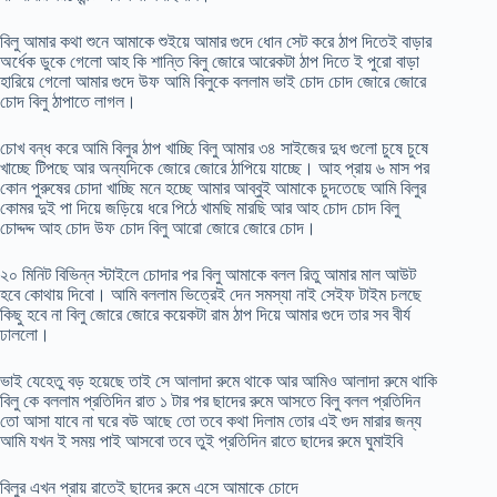
বিলু আমার কথা শুনে আমাকে শুইয়ে আমার গুদে ধোন সেট করে ঠাপ দিতেই বাড়ার
অর্ধেক ডুকে গেলো আহ কি শান্তি বিলু জোরে আরেকটা ঠাপ দিতে ই পুরো বাড়া
হারিয়ে গেলো আমার গুদে উফ আমি বিলুকে বললাম ভাই চোদ চোদ জোরে জোরে
চোদ বিলু ঠাপাতে লাগল।
চোখ বন্ধ করে আমি বিলুর ঠাপ খাচ্ছি বিলু আমার ৩৪ সাইজের দুধ গুলো চুষে চুষে
খাচ্ছে টিপছে আর অন্যদিকে জোরে জোরে ঠাপিয়ে যাচ্ছে। আহ প্রায় ৬ মাস পর
কোন পুরুষের চোদা খাচ্ছি মনে হচ্ছে আমার আব্বুই আমাকে চুদতেছে আমি বিলুর
কোমর দুই পা দিয়ে জড়িয়ে ধরে পিঠে খামছি মারছি আর আহ চোদ চোদ বিলু
চোদ্দদ্দ আহ চোদ উফ চোদ বিলু আরো জোরে জোরে চোদ।
২০ মিনিট বিভিন্ন স্টাইলে চোদার পর বিলু আমাকে বলল রিতু আমার মাল আউট
হবে কোথায় দিবো। আমি বললাম ভিত্রেই দেন সমস্যা নাই সেইফ টাইম চলছে
কিছু হবে না বিলু জোরে জোরে কয়েকটা রাম ঠাপ দিয়ে আমার গুদে তার সব বীর্য
ঢাললো।
ভাই যেহেতু বড় হয়েছে তাই সে আলাদা রুমে থাকে আর আমিও আলাদা রুমে থাকি
বিলু কে বললাম প্রতিদিন রাত ১ টার পর ছাদের রুমে আসতে বিলু বলল প্রতিদিন
তো আসা যাবে না ঘরে বউ আছে তো তবে কথা দিলাম তোর এই গুদ মারার জন্য
আমি যখন ই সময় পাই আসবো তবে তুই প্রতিদিন রাতে ছাদের রুমে ঘুমাইবি
বিলুর এখন প্রায় রাতেই ছাদের রুমে এসে আমাকে চোদে