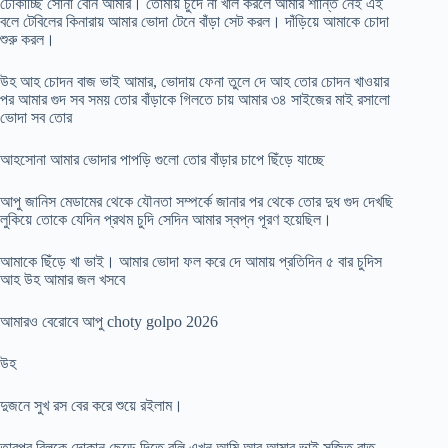
ঢোকাচ্ছি সোনা বোন আমার। তোমায় চুদে না খাল করলে আমার শান্তি নেই এই
বলে টেবিলের কিনারায় আমার ভোদা টেনে বাঁড়া সেট করল। দাঁড়িয়ে আমাকে চোদা
শুরু করল।
উহ আহ চোদন বাজ ভাই আমার, ভোদায় ফেনা তুলে দে আহ তোর চোদন খাওয়ার
পর আমার গুদ সব সময় তোর বাঁড়াকে গিলতে চায় আমার ৩৪ সাইজের মাই রসালো
ভোদা সব তোর
আহসোনা আমার ভোদার পাপড়ি গুলো তোর বাঁড়ার চাপে ছিঁড়ে যাচ্ছে
আপু জানিস মেডামের থেকে যৌনতা সম্পর্কে জানার পর থেকে তোর দুধ গুদ দেখছি
লুকিয়ে তোকে যেদিন প্রথম চুদি সেদিন আমার স্বপ্ন পূরণ হয়েছিল।
আমাকে ছিঁড়ে খা ভাই। আমার ভোদা ফল করে দে আমায় প্রতিদিন ৫ বার চুদিস
আহ উহ আমার জল খসবে
আমারও বেরোবে আপু choty golpo 2026
উহ
দুজনে সুখ রস বের করে শুয়ে রইলাম।
তারপর বিলুকে দোকান ছেড়ে দিতে বলি এখন আমি আর আমার ভাই সুজিত রাত