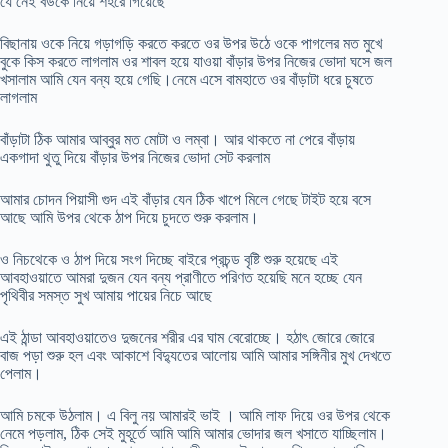
যে নেই বউকে নিয়ে শহরে গিয়েছে
বিছানায় ওকে নিয়ে গড়াগড়ি করতে করতে ওর উপর উঠে ওকে পাগলের মত মুখে
বুকে কিস করতে লাগলাম ওর শাবল হয়ে যাওয়া বাঁড়ার উপর নিজের ভোদা ঘসে জল
খসালাম আমি যেন বন্য হয়ে গেছি।নেমে এসে বামহাতে ওর বাঁড়াটা ধরে চুষতে
লাগলাম
বাঁড়াটা ঠিক আমার আব্বুর মত মোটা ও লম্বা। আর থাকতে না পেরে বাঁড়ায়
একগাদা থুতু দিয়ে বাঁড়ার উপর নিজের ভোদা সেট করলাম
আমার চোদন পিয়াসী গুদ এই বাঁড়ার যেন ঠিক খাপে মিলে গেছে টাইট হয়ে বসে
আছে আমি উপর থেকে ঠাপ দিয়ে চুদতে শুরু করলাম।
ও নিচথেকে ও ঠাপ দিয়ে সংগ দিচ্ছে বাইরে প্রচন্ড বৃষ্টি শুরু হয়েছে এই
আবহাওয়াতে আমরা দুজন যেন বন্য প্রাণীতে পরিণত হয়েছি মনে হচ্ছে যেন
পৃথিবীর সমস্ত সুখ আমায় পায়ের নিচে আছে
এই ঠান্ডা আবহাওয়াতেও দুজনের শরীর এর ঘাম বেরোচ্ছে। হঠাৎ জোরে জোরে
বাজ পড়া শুরু হল এবং আকাশে বিদ্যুতের আলোয় আমি আমার সঙ্গিনীর মুখ দেখতে
পেলাম।
আমি চমকে উঠলাম। এ বিলু নয় আমারই ভাই । আমি লাফ দিয়ে ওর উপর থেকে
নেমে পড়লাম, ঠিক সেই মুহূর্তে আমি আমি আমার ভোদার জল খসাতে যাচ্ছিলাম।