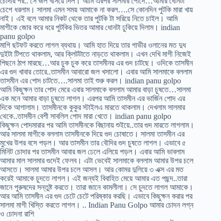
চোদার পর.. সে জল খসিয়ে দিল। আমি এরপর সালমার পোদে…আমার ধোনটা
চেপে ধরলাম। সালমা এমন সময় আমাকে না করল….সে কোনদিন পুটকি মারা খায়
নাই। এই বলে আমার নিকট থেকে তার পুটকি টা সরিয়ে নিতে চাইল। আমি
মাগীকে জোর করে ধরে পুটকির ভিতর আমার ধোনটা ঢুকিয়ে দিলাম। indian
panu golpo
মাগি ছটফট করতে লাগল ব্যথায়। আমি হাত দিয়ে তার গাভীর ওলানের মত দুধ
দুইটা টিপতে থাকলাম, আর ক্লিটটাতে নাড়তে থাকলাম। এখন দেখি মাগী নিজেই
পিছনে ঠাপ মারছে…আর চুক চুক করে তাসমীনর এর গুদ চাটছে। ওদিকে তাসমীন
এর গুদ খাবার তোরে..তাসমীন আবারো জল খসালো। এবার আমি সালমাকে বললাম
তাসমীন এর পোদ চাটতে….সালমা তাই শুরু করল। indian panu golpo
আমি কিছুক্ষন তার পোদ মেরে এবার সালমাকে বললাম আমার বাড়া চুষতে…সালমা
এক মনে আমার বাড়া চুষতে লাগল। এরপর আমি তাসমীন এর ভার্জিন পোদ এর
দিকে আগালাম। তাসমীনকে কুকুর স্টাইলএ মারতে থাকলাম। দেখলাম সালমার
থেকে..তাসমীন বেশী সাবলিল পোদ মারা খেতে। indian panu golpo
কিছুক্ষন পোদমারার পর আমি তাসমীনকে বিছানায় শুইয়ে..তার গুদ মারতে লাগলাম।
আর সালমা মাগীকে বললাম তাসমীনকে দিয়ে গুদ চোষাতে। সালমা তাসমীন এর
মুখের উপর বসে পড়ল। আর তাসমীন তার বৌদির গুদ চুষতে লাগল। এভাবে ৫
মিনিট চোদার পর তাসমীন আবার জল ঢেলে এলিয়ে পড়ল। এবার আমি ভাবলাম
আমার মাল সালমার গুদেই ফেলব। এটা ভেবেই সালমাকে বললাম আমার উপর চলে
আসতে। সালমা আমার উপর চলে আসল। আর কোমর দুলিয়ে ৩ এক্স এর মত
করেই আমাকে চুদতে লাগল। এই জন্যই বিবাহিত মেয়ে আমার এত পছন্দ..তারা
জানে পুরুষদের সন্তুষ্ট করতে। তারা জানে কামলীলা। সে চুদতে লাগল আমাকে।
আর আমি তাসমীন এর গুদ চেটে চেটে পরিষ্কার করছি। এভাবে কিছুক্ষন করার পর
সালমা মাগী খিস্তি করতে লাগল। .. Indian Panu Golpo আমার চোদন লগ্ন
ও চোদনা রাশি