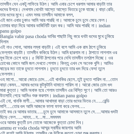
তাসমীন যেন একটু লাফিয়ে উঠল। আমি এবার চেপে ধরলাম আমার বাড়াটা তার
গুদের উপরে। দেখলাম ধোনটা আস্তে আস্তে ভিতরে ঢুকে যাচ্ছে। বাড়া রেডি,
তার গুদের মুখে। এমন সময় তাসমীন আমাকে বলল,
এই জান এবার ঢুকাও আমি আর পারছি না। আমাকে চুদে চুদে মেরে ফেল।
তোমার বাড়া দিয়ে আমার ভার্জিনিটি হরন কর। আমি আর পারছি না। indian
panu golpo
Bangla vabir pasa choda ভাবির পাছাটা নিচু করে ধনটা গুদের মুখে ঢুকিয়ে
দিলাম
এই নাও সোনা, আমার লম্বা বাড়াটা। এই বলে আমি এক রাম ঠাপে ঢুকিয়ে
ফেল্লাম বাড়াটা। তাসমীন ককিয়ে উঠল। আমি ছারলাম না। ঠাপাতে লাগলাম ওর
মুখ টাকে চেপে ধরে। ৫ মিনিট ঠাপনোর পরে দেখি তাসমীন তলঠাপ দিচ্ছে। ওর
চোখের কোনে আমি জল দেখতে পেলাম। কিন্তু এখন সে অনেক খুসি। আমিও
ষাড়ের মত তাকে চুদতে লাগলাম। চুদতে চুদতে তার গুদ দিয়ে ফেদা তুলে
ফেললাম।
ওহ মাগো…আরো জোরে চোদ…এই খানকির ছেলে..তুই চুদতে পারিস না…তোন
বাড়া কেমন…আমার গুদের কুটকুটানি থামাতে পারিস না। আরো জোর চোদ গুদ
মারা কুত্তা। আমি অবাক হয়ে গেলাম তাসমীন এর খিস্তি সুণে। আমি তো আরও
উতসাহি পেয়ে আমিও শুরু করলাম। indian panu golpo
এই নো, খানকি মাগী….আমার আখাম্বা বাড়া তোর গুদের ভিতর নে…..রেন্ডি
মাগি….তোর গুদ আমি আজকে ফালা ফালা করে ফেলব….
তাই কর রে আমার ভাতার…..চুদে চুদে আমাকে আসমানে তুলে দে….আমার গুদটা
ছিড়ে ফেল…..আহহ…হ…মা…মমমমম
ওরে আমার কুত্তী চল তোকে আজেকে কুত্তা চোদা দিব।
ammu er voda choda আম্মুর স্বামীর জায়গায় আমি
এই বলেই আমি উঠলাম, তাসমীন কে উঠিকে কুত্তা চোদা শুরু করলাম।