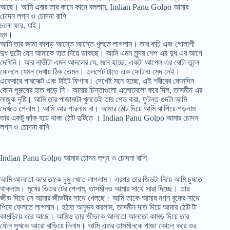
আছে। আমি এবার তার কানে কানে বললাম, Indian Panu Golpo আমার
চোদন লগ্ন ও চোদনা রাশি
চলো ঘরে, যাই।
হুম।
আমি তার জামা কাপড় আস্তে আস্তে খুলতে লাগলাম। তার কচি এবং গোলাপী
দুধ দুটো যেন আমাকে হাত দিয়ে ডাকছে। আমি এমন সুন্দর শেপ এর দুধ এর আগে
দেখিনি। আর নাভীটা এমন আদলের যে, মনে হচ্ছে, একটা আপেল এর বোটা তুলে
ফেললে যেমন দেখায় ঠিক তেমন। তলপেট টাতে এক ফোটাও মেদ নেই।
একেবারে পারফেক্ট এবং টাইট ফিগার। দেখেই মনে হচ্ছে, এই শরীরের কোনদিন
কোন পুরুষের হাত পড়ে নি। আমার চিন্তাগুলো এলোমেলো করে দিল, তাসমীন এর
লাজুক দৃষ্টি। আমি তার পাজামাটা খুলতেই তার শেভ করা, ফুটন্ত গুদটা আমি
দেখতে পেলাম। আমি আর পারলাম না। আমার ঠোট দিয়ে আমি ঝাপিয়ে পড়লাম
তার একটু ফাঁক হয়ে থাকা ঠোট দুটিতে । Indian Panu Golpo আমার চোদন
লগ্ন ও চোদনা রাশি
Indian Panu Golpo আমার চোদন লগ্ন ও চোদনা রাশি
আমি আলতো করে তাকে চুমু খেতে লাগলাম। এরপর তার জিভটা নিয়ে আমি চুষতে
থাকলাম। মুখের ভিতর টের পেলাম, তাসমীনও আমার সাথে সারা দিচ্ছে। তার
জীভ দিয়ে সে আমার জীভটার সাথে খেলছে। আমি তাকে আমার নগ্ন বুকের সাথে
পিষে ফেলতে লাগলাম। হঠাত অনুভব করলাম, তাসমীন দাত দিয়ে আমার ঠোট টা
কামড়িয়ে ধরে আছে। আমিও তার জীভকে আলতো আলতো কামড় দিয়ে তার
যৌন সুখকে আরো বাড়িয়ে দিলাম। আমি এবার তাসমীনকে পাজা কোলে করে ওর