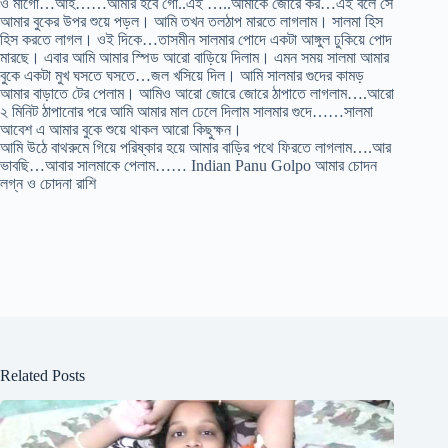
ও মাগো…আহ……আমার হবে গো..এই …..আমাকে জোরে কর…এই বলে সে
আমার বুকের উপর শুয়ে পড়ল। আমি তখন তলঠাপ মারতে লাগলাম। সালমা হিস
হিস করতে লাগল। ওই দিকে…তাসমীন সালমার পোদে একটা আঙ্গুল ঢুকিয়ে পোদ
মারছে। এবার আমি আমার স্পিড আরো বাড়িয়ে দিলাম। এমন সময় সালমা আমার
বুকে একটা মুখ ঘসতে ঘসতে…জল খসিয়ে দিল। আমি সালমার গুদের কামড়
আমার বাড়াতে টের পেলাম। আমিও আরো জোরে জোরে ঠাপাতে লাগলাম….আরো
২ মিনিট ঠাপানোর পরে আমি আমার মাল ঢেলে দিলাম সালমার গুদে……সালমা
আবেশ এ আমার বুকে শুয়ে থাকল আরো কিছুক্ষন।
আমি উঠে বাথরুমে গিয়ে পরিষ্কার হয়ে আমার বাড়ির পথে ফিরতে লাগলাম….আর
ভাবছি…আবার সালমাকে পেলাম…… Indian Panu Golpo আমার চোদন
লগ্ন ও চোদনা রাশি
Related Posts