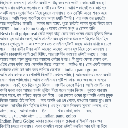
বিছানাতে রাখলাম। তাসমীন একটা পা উচু করে তার গুদটা ঢাকার চেষ্টা করছে।
আমি এবার ঝাপিয়ে পড়লাম তার শরীর এর উপর। আমি প্রথমেই তার কচি দুধ
একটি আমার মুখের ভিতর নিয়ে চুসতে লাগলাম। তার বোটাটা আরো শক্ত হয়ে
উঠছে। আমি অন্য হাতদিয়ে তার অন্য দুধটি টিপছি। এত নরম ওর দুধদুটো।
আর আকৃতিটাও মাঝাড়ি। আমার মনে হচ্ছে, পুরো দুধটাই আমার মুখের ভিতর চলে
আসবে। Indian Panu Golpo আমার চোদন লগ্ন ও চোদনা রাশি
Best choti golpo real মোটা লম্বা বাড়া জোর করে গুদের ভেতর ঢুকিয়ে দিলও
আমার দুধ চোষার বেগে, আমি তাসমীন এর মুখ থেকে শুনতে পাচ্ছিলাম হিস হিস
ধরনের সুখানুভুতি । আর পাগলের মত তাসমীন ছটফট করছে আমার মাথাকে চেপে
ধরে । তার নাভীর উপর আমি আস্তে আস্তে আমার মুখ নিয়ে চলে আসলাম ।
নাভীর চারপাসটা আমি চেটে দিচ্ছি, আর তাসমীন কামনায় ছটফট করছে। এবার
আমার নজর পড়ল সুন্দর করে কামানো গুদটার উপর। কি সুন্দর ফোলা ফোলা গুদ,
এটার কোন বর্ননা কেউ কোনদিন দিতে পারবে না। আমিও না। যেন একটি কমলার
কোয়কে কেউ দুই ভাগ করে লাগিয়ে রেখেছে। indian panu golpo
আমি তার ফাকে তার গোলাপী ক্লিট টা দেখতে পাচ্ছি। আর গুদদিয়ে কেমন একটা
সোদা গন্ধ পাচ্ছিলাম। আমি তাসমীন এর দুটি পা ফাকা করে ওর গুদের সামনে
বসলাম। একটু হাত দিয়ে ছুয়ে দিলাম। তাসমীন কেপে উঠল। আমি তাসমীন এর
গুদটা ফাকা করে আমার নাকটা ডুবিয়ে দিয়ে গুদের ঘ্রান নিলাম। বুঝতে পারলাম
সাথে সাথে, রস গড়িয়ে পড়ছে গুদ দিয়ে ।ওর রসালো গুদের মুখে আমি একটা চুমুক
দিলাম আমার ঠোট লাগিয়ে । আর অমনি ওর গুদ থেকে, রসগুলো আমার মুখে চলে
আসল।তাসমীন হিস হিসিয়ে উঠল। ওর মুখ থেকে শিতকার সুনতে পেলাম, ওহ
মাগো, আহ…আরো জোরে…ইস……..খাও সোনা, জান…. ওহ…
আহ….চুষ….আহ মাগো….. indian panu golpo
Indian Panu Golpo আমার চোদন লগ্ন ও চোদনা রাশিআমি এবার ওর
ক্লিটটা চুষতে লাগলাম। এবার তাসমীন আরো ছটফট করছিল আর দুই পা দিয়ে