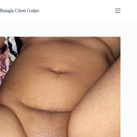
Skip
to
Bangla Choti Golpo
content