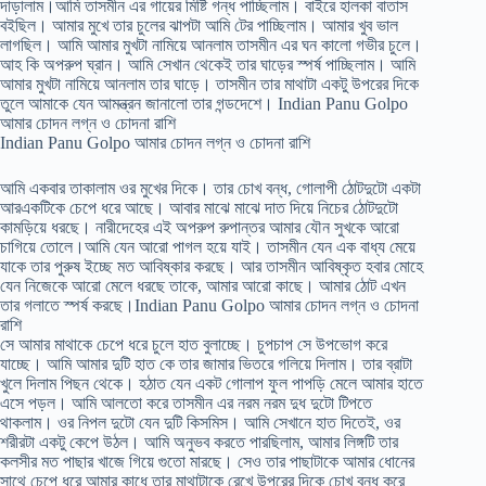
দাড়ালাম।আমি তাসমীন এর গায়ের মিষ্টি গন্ধ পাচ্ছিলাম। বাইরে হালকা বাতাস
বইছিল। আমার মুখে তার চুলের ঝাপটা আমি টের পাচ্ছিলাম। আমার খুব ভাল
লাগছিল। আমি আমার মুখটা নামিয়ে আনলাম তাসমীন এর ঘন কালো গভীর চুলে।
আহ কি অপরুপ ঘ্রান। আমি সেখান থেকেই তার ঘাড়ের স্পর্ষ পাচ্ছিলাম। আমি
আমার মুখটা নামিয়ে আনলাম তার ঘাড়ে। তাসমীন তার মাথাটা একটু উপরের দিকে
তুলে আমাকে যেন আমন্ত্রন জানালো তার গন্ডদেশে। Indian Panu Golpo
আমার চোদন লগ্ন ও চোদনা রাশি
Indian Panu Golpo আমার চোদন লগ্ন ও চোদনা রাশি
আমি একবার তাকালাম ওর মুখের দিকে। তার চোখ বন্ধ, গোলাপী ঠোটদুটো একটা
আরএকটিকে চেপে ধরে আছে। আবার মাঝে মাঝে দাত দিয়ে নিচের ঠোটদুটো
কামড়িয়ে ধরছে। নারীদেহের এই অপরুপ রুপান্তর আমার যৌন সুখকে আরো
চাগিয়ে তোলে।আমি যেন আরো পাগল হয়ে যাই। তাসমীন যেন এক বাধ্য মেয়ে
যাকে তার পুরুষ ইচ্ছে মত আবিষ্কার করছে। আর তাসমীন আবিষ্কৃত হবার মোহে
যেন নিজেকে আরো মেলে ধরছে তাকে, আমার আরো কাছে। আমার ঠোট এখন
তার গলাতে স্পর্ষ করছে।Indian Panu Golpo আমার চোদন লগ্ন ও চোদনা
রাশি
সে আমার মাথাকে চেপে ধরে চুলে হাত বুলাচ্ছে। চুপচাপ সে উপভোগ করে
যাচ্ছে। আমি আমার দুটি হাত কে তার জামার ভিতরে গলিয়ে দিলাম। তার ব্রাটা
খুলে দিলাম পিছন থেকে। হঠাত যেন একট গোলাপ ফুল পাপড়ি মেলে আমার হাতে
এসে পড়ল। আমি আলতো করে তাসমীন এর নরম নরম দুধ দুটো টিপতে
থাকলাম। ওর নিপল দুটো যেন দুটি কিসমিস। আমি সেখানে হাত দিতেই, ওর
শরীরটা একটু কেপে উঠল। আমি অনুভব করতে পারছিলাম, আমার লিঙ্গটি তার
কলসীর মত পাছার খাজে গিয়ে গুতো মারছে। সেও তার পাছাটাকে আমার ধোনের
সাথে চেপে ধরে আমার কাধে তার মাথাটাকে রেখে উপরের দিকে চোখ বন্ধ করে