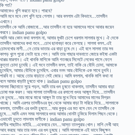
কি শর্ত?
আমাকেও খুশি করতে হবে। পারবে?
আমি মনে মনে বেশ খুশি হয়ে গেলাম। আর বললাম এটা কিভাবে…তাসমীন
এখানে।
তাসমীন কে আমি বোজাবো…আর তাসমীন না হয়ে আমাদের সাথে আবার জয়েন
করবে। indian panu golpo
আমি আর কোন কথা বললাম না, আমার মুখটা চেপে ধরলাম সালমার মুখে। ঐ দেকে
তাসমীন আমাদের কথা শুনে…চোখ ছানাবড়া করে ফেলছে। সালমা বলল..এই
চোদনখোর মাগী…নে তোর ভাতার এর বাড়া চুষে দে। এই বলে সালমা তার সব
কাপড় খুলে পুরো নেংটা হয়ে গেল। আমি তার পাছার দাবনাতে জোরে কইষা একটা
থাপ্পর মারলান। এই খানকি মাগিকে আমি গতবছর সিলেটে লেকের পাসে ফেলে
কুত্তা চোদা চুদেছি। এই শুনে তাসমীন বলল, তাই নাকি রে বৌদি চোদা, আমাকে
চুদেছিস, আমার বৌদিকে চুদেছিস. এবার ননদ আর বৌদিকে এক সাথে চুদবি।
পারবি না। আছে তোর বাড়াতে সেই জোর। আমি বললাম, খানকি মাগি কথা না
বলে আমার বাড়াটা চুষতে থাক। indian panu golpo
সালমা বিছানাতে সুয়ে পড়ল, আমি তার গুদ চুষতে থাকলাম, তাসমীন আমার বাড়া
চোষা শুরু করল। আর সালমা তাসমীনর এর রসালো গুদয় আঙ্গুল দিয়ে…তাসমীন
কে চুদছে…আর মাঝে মাঝে আঙ্গুল টা তার মুখে নিয়ে আমাদের মালের মিশ্রন
খাচ্ছে। আমি এরপর তাসমীনএর মুখ থেকে আমার বাড়া টা সরিয়ে দিয়ে…সালমাকে
বললাম, তাসমীন এর গুদটা চুষতে…আর কুকুর এর মত বসে যেন সে তাসমীন কে
চুষে….আমি এমন সময় সালমারে গুদয় আমার ধোনটা ঢুকিয়ে দিলাম পিছন থেকে।
এভাবেই চুদতে লাদলাম মাগীকে। indian panu golpo
মাগীর পাছাটাও মাইরি….একেবারে যেন…আস্ত তানপুরার খোল। মাগি দেখী আহ
আহ করছে আর তার ননদ এর গুদ চুষছে। আমি সালমাকে এই ভাবে কিছুক্ষন