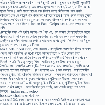
আমার মাথাটাকে চেপে ধরছিল। আমি চুষেই চলছি। চুষতে ওর ক্লিটটা পুরোটাই
আমার মুখে চলে আসছিল। আর গুদের মুখের যে পাতলা দুটি অংশ, সেটিও আমার
মুখের ভিতর। আমি মাঝে মাঝেই তার ক্লিটা কামড় দিচ্ছিলাম, আর প্রতি
কামড়েই যেন সে কারেন্ট শক খাবার মত ঝাকিয়ে উঠছে। আমি একটা আঙ্গুল ঢুকিয়ে
দিলাম গুদের ভিতর। এবার ঢুকাতে বের করতে থাকলাম। গুদ দিয়ে এমন সময়
ফচাত ফচাত শব্দ হচ্ছিল। Indian Panu Golpo আমার চোদন লগ্ন ও চোদনা
রাশি
চোদাচুদির সময় এই শব্দটা আমার এত প্রিয় যে, এটা আমার যৌনানুভুতিকে আরো
প্রবল করে। আমি জোরে জোরে চুষছিলাম আর আর ওর গুদ অঙ্গলি করছিলাম।
একটু পর তাসমীন সাপের মত পেচিয়ে তার জল আমার মুখে ঢেলি দিল। আমি চুক
চুক করে তার গুদের রস চুষে নিলাম।
Ma Chele Incest story এক ধাক্কায় ধোন ঢুকিয়ে জোরে ঠাপ দিতে লাগলাম
এরপর আমি তাসমীন এর মুখের কাছে আমার ঠাটানো ৯ ইঞ্চি ধোনটা নিয়ে
আসলাম। আমি ওর ঠোটের উপর ধোনটা দিয়ে একটি বাড়ি দিলাম। এর পর সে
নিজেই ধোনটা নিয়ে মুখে পুড়ে দিল। আমি ওর বুকের উপর বসে তার মুখে
ঠাপাচ্ছিলাম। তাসমীন আমার মুন্ডির উপর আলতো করে কামরাচ্ছিল, আমি আরো
পাগলের মত হয়ে যাচ্ছিলাম। এর পর আমরা ৬৯ এ শুরু করলাম। আমি তাসমীন
এর গুদ চুষছি, আর তাসমীন আমার বাড়া চুষছে। এবার তার পুটকিতেও আমি একটা
আঙ্গুল দিয়ে নাড়ছিলাম। বুঝতে পারলাম ওর পুটকির পেশীগুলো কেমন যেন
করছে।ওর গুদয় আমি একটা আঙ্গুল ঢুকিয়ে পিচ্ছিল করে, পুটকিতে ঢুকিয়ে দিলাম
আরও একটা আঙ্গুল । আর ক্লিটটা চুষে চলছি, আর একটি আঙ্গুল ওর গুদের
ভিতরে। indian panu golpo
boss sex choti বসের সাথে লিলা
এবার আমি উঠে বসলাম গুদের সামনে। মনে হল গুদটা তৈরি আমার আখাম্বা বাড়া
টা নেবার জন্য। আমি আমার বাড়া দিয়ে ওর গুদের উপর বাড়ি মারলাম। আর