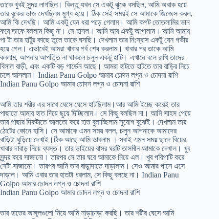
তাকে খুবই সুন্দর লাগছিল। কিন্তু যখন সে একটু ঝুকে বসছিল, আমি অবাক হয়ে
তার বুকের ভাজ দেখছিলম মুগ্ধ হয়ে। ঠিক সেই সময়ই সে আমাকে জিজ্ঞেস করল,
আমি কি দেখছি। আমি একটু যেন ধরা পড়ে গেলাম। আমি কপট তোতলামির ভান
করে তাকে বললাম কিছু না। সে হাসল। আমি আর একটু আগালাম। আমি আমার
পা টা তার হাটুর কাছে তুলে তাকে ঘসছি। দেখলাম তার নি:স্বাস একটু যেন গভীর
হয়ে গেল। এভাবেই আমরা খাবার পর্ব শেষ করলাম। খাবার পর তাকে আমি
বললাম, আপনার আপত্তি না থাকলে চলুন একটু হাটি। এখানে বলে রাখি তাদের
বিসাল বাড়ী, এবং একটি বড় গার্ডেন আছে। আমরা হাটতে হাটতে তার বাড়ির নিচে
চলে আসলাম। Indian Panu Golpo আমার চোদন লগ্ন ও চোদনা রাশি
Indian Panu Golpo আমার চোদন লগ্ন ও চোদনা রাশি
আমি তার শরীর এর সাথে ঘেসে ঘেসে হাটছিলাম।আর আমি ইচ্ছে করেই তার
পাছাতে আমার হাত দিয়ে ছুয়ে দিচ্ছিলাম। সে কিছু বলছিল না। আমি সাহস পেয়ে
তার পাছার দিকটাতে আলতো করে হাত বুলাচ্ছিলাম সুযোগ বুঝেই। দেখলাম তার
ঠোটের কোনে হাসি। সে আমাকে এমন সময় বলল, চলুন আপনাকে আমাদের
বাড়িটা ঘুড়িয়ে দেখাই।ঠিক আছে আমি ভাবলাম । সবাই এমন সময় ছাদে বিয়ের
খাবার দাবাড় নিয়ে ব্যস্ত। তার ভাইয়ের বাসর ঘরটি তাসমীন আমাকে দেখাল। খুব
সুন্দর করে সাজানো। তারপর সে তার ঘরে আমাকে নিয়ে এল। খুব পরিপাটি করে
সেটা সাজানো। তারপর আমি তার বাড়ান্দাতে দাড়ালাম। সেও আমার পাসে এসে
দাড়াল। আমি এবার তার হাতটা ধরলাম, সে কিছু বলছে না। Indian Panu
Golpo আমার চোদন লগ্ন ও চোদনা রাশি
Indian Panu Golpo আমার চোদন লগ্ন ও চোদনা রাশি
তার হাতের আঙ্গুলগুলো নিয়ে আমি নাড়াচাড়া করছি। তার শরীর ঘেসে আমি