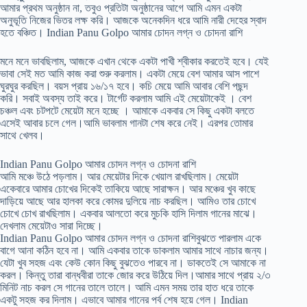
আমার প্রথম অনুষ্ঠান না, তবুও প্রতিটা অনুষ্ঠানের আগে আমি এমন একটা
অনুভূতি নিজের ভিতর লক্ষ করি। আজকে অনেকদিন ধরে আমি নারী দেহের স্বাদ
হতে বঞ্চিত। Indian Panu Golpo আমার চোদন লগ্ন ও চোদনা রাশি
মনে মনে ভাবছিলাম, আজকে এখান থেকে একটা পাখী শ্বীকার করতেই হবে। যেই
ভাবা সেই মত আমি কাজ করা শুরু করলাম। একটা মেয়ে বেশ আমার আস পাশে
ঘুরঘুর করছিল। বয়স প্রায় ১৬/১৭ হবে। কচি মেয়ে আমি আবার বেশি পছন্দ
করি। সবাই অবস্য তাই করে। টার্গেট করলাম আমি এই মেয়েটাকেই । বেশ
চঞ্চল এবং চটপটে মেয়েটা মনে হচ্ছে । আমাকে একবার সে কিছু একটা বলতে
এসেই আবার চলে গেল।আমি ভাবলাম গানটা শেষ করে নেই। এরপর তোমার
সাথে খেলব।
Indian Panu Golpo আমার চোদন লগ্ন ও চোদনা রাশি
আমি মঞ্চে উঠে পড়লাম। আর মেয়েটার দিকে খেয়াল রাখছিলাম। মেয়েটা
একেবারে আমার চোখের দিকেই তাকিয়ে আছে সারাক্ষন। আর মঞ্চের খুব কাছে
দাড়িয়ে আছে আর হালকা করে কোমর দুলিয়ে নাচ করছিল। আমিও তার চোখে
চোখে চোখ রাখছিলাম। একবার আলতো করে মুচকি হাসি দিলাম গানের মাঝে।
দেখলাম মেয়েটাও সারা দিচ্ছে।
Indian Panu Golpo আমার চোদন লগ্ন ও চোদনা রাশিবুঝতে পারলাম একে
বাগে আনা কঠিন হবে না। আমি একবার তাকে ডাকলাম আমার সাথে নাচার জন্য।
যেটা খুব সহজ এবং কেউ কোন কিছু বুঝতেও পারবে না। ডাকতেই সে আমাকে না
করল। কিন্তু তারা বান্ধবীরা তাকে জোর করে উঠিয়ে দিল।আমার সাথে প্রায় ২/৩
মিনিট নাচ করল সে গানের তালে তালে। আমি এমন সময় তার হাত ধরে তাকে
একটু সহজ কর দিলাম। এভাবে আমার গানের পর্ব শেষ হয়ে গেল। Indian