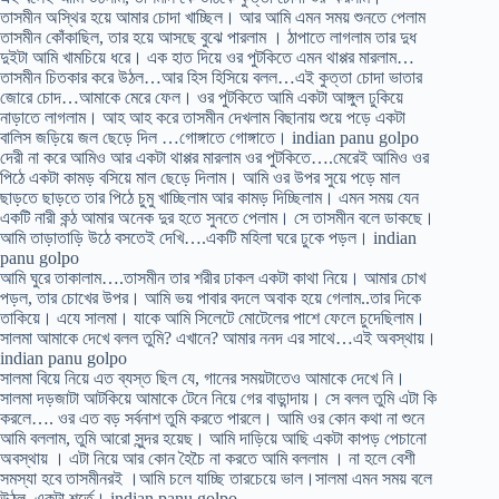
তাসমীন অস্থির হয়ে আমার চোদা খাচ্ছিল। আর আমি এমন সময় শুনতে পেলাম
তাসমীন কোঁকাছিল, তার হয়ে আসছে বুঝে পারলাম । ঠাপাতে লাগলাম তার দুধ
দুইটা আমি খামচিয়ে ধরে। এক হাত দিয়ে ওর পুটকিতে এমন থাপ্পর মারলাম…
তাসমীন চিতকার করে উঠল…আর হিস হিসিয়ে বলল…এই কুত্তা চোদা ভাতার
জোরে চোদ…আমাকে মেরে ফেল। ওর পুটকিতে আমি একটা আঙ্গুল ঢুকিয়ে
নাড়াতে লাগলাম। আহ আহ করে তাসমীন দেখলাম বিছানায় শুয়ে পড়ে একটা
বালিস জড়িয়ে জল ছেড়ে দিল …গোঙ্গাতে গোঙ্গাতে। indian panu golpo
দেরী না করে আমিও আর একটা থাপ্পর মারলাম ওর পুটকিতে….মেরেই আমিও ওর
পিঠে একটা কামড় বসিয়ে মাল ছেড়ে দিলাম। আমি ওর উপর সুয়ে পড়ে মাল
ছাড়তে ছাড়তে তার পিঠে চুমু খাচ্ছিলাম আর কামড় দিচ্ছিলাম। এমন সময় যেন
একটি নারী কন্ঠ আমার অনেক দুর হতে সুনতে পেলাম। সে তাসমীন বলে ডাকছে।
আমি তাড়াতাড়ি উঠে বসতেই দেখি….একটি মহিলা ঘরে ঢুকে পড়ল। indian
panu golpo
আমি ঘুরে তাকালাম….তাসমীন তার শরীর ঢাকল একটা কাথা নিয়ে। আমার চোখ
পড়ল, তার চোখের উপর। আমি ভয় পাবার বদলে অবাক হয়ে গেলাম..তার দিকে
তাকিয়ে। এযে সালমা। যাকে আমি সিলেটে মোটেলের পাশে ফেলে চুদেছিলাম।
সালমা আমাকে দেখে বলল তুমি? এখানে? আমার ননদ এর সাথে…এই অবস্থায়।
indian panu golpo
সালমা বিয়ে নিয়ে এত ব্যস্ত ছিল যে, গানের সময়টাতেও আমাকে দেখে নি।
সালমা দড়জাটা আটকিয়ে আমাকে টেনে নিয়ে গের বাড়ান্দায়। সে বলল তুমি এটা কি
করলে…. ওর এত বড় সর্বনাশ তুমি করতে পারলে। আমি ওর কোন কথা না শুনে
আমি বললাম, তুমি আরো সুন্দর হয়েছ। আমি দাড়িয়ে আছি একটা কাপড় পেচানো
অবস্থায় । এটা নিয়ে আর কোন হৈচৈ না করতে আমি বললাম । না হলে বেশী
সমস্যা হবে তাসমীনরই ।আমি চলে যাচ্ছি তারচেয়ে ভাল।সালমা এমন সময় বলে
উঠল, একটা শর্তে। indian panu golpo