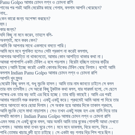
Panu Golpo আমার চোদন লগ্ন ও চোদনা রাশি
গানের পর পরই আমি মেয়েটার কাছে গেলাম, বললাম আপনি খেয়েছেন?
নাহ..
কেন কারো জন্য অপেক্ষা করছেন?
হুম।
কার জন্য?
যদি কিছু না মনে করেন, তাহলে বলি-
অবশ্যই, মনে করব কেন?
আমি কি আপনার সাথে একসাথে বসতে পারি।
আমি মনে মনে পুলকিত হলেও সেটা প্রকাশ না করেই বললাম,
আপনার আপত্তি না থাকলেতো, আমার কোন আপত্তি থাকার কথা না।
আমরা পাশাপাশি একটা টেবিল এ বসে পড়লাম। বিয়েটা হচ্ছিল তাদের বাড়ীর
ছাদে।আমি ইচ্ছে করেই একটা কোনার দিকের টেবিল বেছে নিলাম। বসেই আমি
বললাম Indian Panu Golpo আমার চোদন লগ্ন ও চোদনা রাশি
আপনি খুব সুন্দর
মেয়েটা কিছু বলল না, শুধু মুচকি হাসল। আমি তার নাম জানতে চাইলে সে বলল
তার নাম তাসনীম। সে আরো কিছু টুকটাক কথা বলল, যার সারমর্ম হলো, সে ছেলে
পক্ষের এবং তার বড় ভাই এর বিয়ে হচ্ছে। তার বাড়ি কাছেই। আমি এর পরই
আমার শয়তানি শুরু করলাম। একটু একটু করে। প্রথমেই আমি আমা পা দিয়ে তার
পায়ে আলতো করে ছোয়া দিলাম। সে অবাক হয়ে আমার দিকে তাকাল প্রথমে,
আমি মুচকি হেসে মাথা নাড়ালাম। সেও তখন একটু সহজ হল এবং হাসি দিয়ে তার
সম্মতি জানাল। Indian Panu Golpo আমার চোদন লগ্ন ও চোদনা রাশি
এমন সময় সে একটু ঝুকে বসল, আর অমনি আমি তার বুকের গোলাপী আভা দেখতে
পেলাম। আমার মাথা তখন ঘুরে গেল। মনে মনে ভাবলাম, ধিরে বতস, ধিরে …
পাখি তোমার খাচায় বন্দী হতে চাইছে। সে একটা বড় গলার থ্রি পিস পরে ছিল।