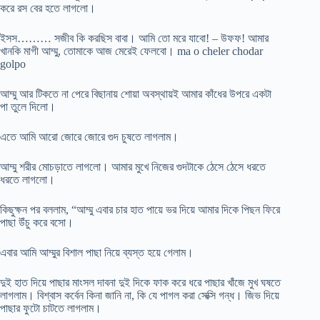
করে রস বের হতে লাগলো।
ইসস……… সজীব কি করছিস বাবা। আমি তো মরে যাবো! – উফফ! আমার
খানকি মাগী আম্মু, তোমাকে আজ মেরেই ফেলবো। ma o cheler chodar
golpo
আম্মু আর টিকতে না পেরে বিছানায় শোয়া অবস্থায়ই আমার কাঁধের উপরে একটা
পা তুলে দিলো।
এতে আমি আরো জোরে জোরে গুদ চুষতে লাগলাম।
আম্মু শরীর মোচড়াতে লাগলো। আমার মুখে নিজের গুদটাকে ঠেসে ঠেসে ধরতে
ধরতে লাগলো।
কিছুক্ষন পর বললাম, “আম্মু এবার চার হাত পায়ে ভর দিয়ে আমার দিকে পিছন ফিরে
পাছা উঁচু করে বসো।
এবার আমি আম্মুর বিশাল পাছা নিয়ে ব্যস্ত হয়ে গেলাম।
দুই হাত দিয়ে পাছার মাংসল দাবনা দুই দিকে ফাক করে ধরে পাছার খাঁজে মুখ ঘষতে
লাগলাম। বিশ্বাস কর্বেন কিনা জানি না, কি যে পাগল করা সেক্সি গন্ধ। জিভ দিয়ে
পাছার ফুটো চাটতে লাগলাম।