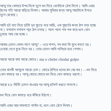
আম্মু তার কোমরে উপর দিকে তুলে গুদ দিয়ে ধোনটাকে ঠেলা দিলো। আমি এবার
ঠাপের গতি আরো বাড়িয়ে দিলাম। আমার সুবিধার জন্য আম্মু পাছাটাকে উপরে
তুলে রেখেছে।
আমি দুই হাত দিয়ে দুইটা দুধ মুচড়ে ধরে আছি, এক মুহুর্তের জন্য ঠাপ বন্ধ হচ্ছে
না। থপাথাপ থপাথপ শব্দে ঠাপ চলছে। পচাৎ পচাৎ পক পক করে গুদে ধোন
ঢুকছে আর বের হচ্ছে।
আমার চোদন কেমন লাগে আম্মু? – ওরে পাগল, সব কথা কি মুখে বলতে হয়।
চেহারা দেখে বুঝে নিতে হয়। তোর চোদন আমি অস্থির হয়ে গেলাম।
আরো আরো বাবা আরো জোরে। ma o cheler chodar golpo
তোর খানকী আম্মুকে আরো চোদ। জোরে ঠাপিয়ে গুদের রস বের কর। – গুদ দিয়ে
ধোন কামড়ে ধর। আম্মু জোরে জোরে গুদ দিয়ে ধোন কামড়ে ধরলো।
আরো ৪/৫ মিনিট চোদন খাওয়ার পর আম্মু ছটফট করতে লাগলো।
গুদ দিয়ে ধোন কামড়ে ধরে কঁকিয়ে উঠলো।
আমি এবার আর সামলাতে পার্লাম না, গুদে ধোন ঠেসে দিলাম।