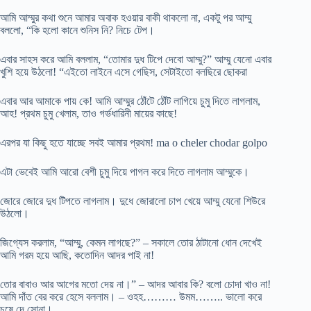
আমি আম্মুর কথা শুনে আমার অবাক হওয়ার বাকী থাকলো না, একটু পর আম্মু
বললো, “কি হলো কানে শুনিস নি? নিচে টেপ।
এবার সাহস করে আমি বললাম, “তোমার দুধ টিপে দেবো আম্মু?” আম্মু যেনো এবার
খুশি হয়ে উঠলো! “এইতো লাইনে এসে গেছিস, সেটাইতো বলছিরে ছোকরা
এবার আর আমাকে পায় কে! আমি আম্মুর ঠোঁটে ঠোঁট লাগিয়ে চুমু দিতে লাগলাম,
আহ! প্রথম চুমু খেলাম, তাও গর্ভধারিনী মায়ের কাছে!
এরপর যা কিছু হতে যাচ্ছে সবই আমার প্রথম! ma o cheler chodar golpo
এটা ভেবেই আমি আরো বেশী চুমু দিয়ে পাগল করে দিতে লাগলাম আম্মুকে।
জোরে জোরে দুধ টিপতে লাগলাম। দুধে জোরালো চাপ খেয়ে আম্মু যেনো শিউরে
উঠলো।
জিগ্যেস করলাম, “আম্মু, কেমন লাগছে?” – সকালে তোর ঠাটানো ধোন দেখেই
আমি গরম হয়ে আছি, কতোদিন আদর পাই না!
তোর বাবাও আর আগের মতো দেয় না।” – আদর আবার কি? বলো চোদা খাও না!
আমি দাঁত বের করে হেসে বললাম। – ওহহ……… উমম…….. ভালো করে
চুষে দে সোনা।