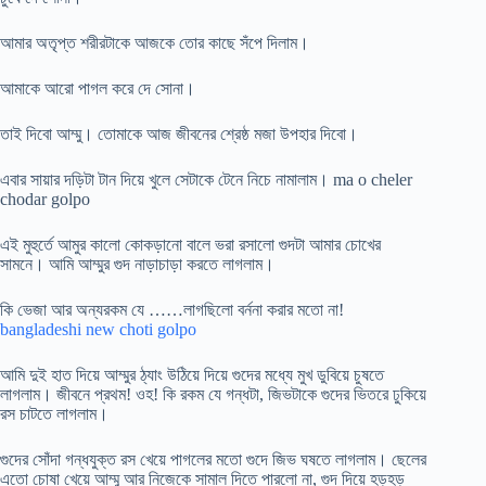
আমার অতৃপ্ত শরীরটাকে আজকে তোর কাছে সঁপে দিলাম।
আমাকে আরো পাগল করে দে সোনা।
তাই দিবো আম্মু। তোমাকে আজ জীবনের শ্রেষ্ঠ মজা উপহার দিবো।
এবার সায়ার দড়িটা টান দিয়ে খুলে সেটাকে টেনে নিচে নামালাম। ma o cheler
chodar golpo
এই মুহুর্তে আমুর কালো কোকড়ানো বালে ভরা রসালো গুদটা আমার চোখের
সামনে। আমি আম্মুর গুদ নাড়াচাড়া করতে লাগলাম।
কি ভেজা আর অন্যরকম যে ……লাগছিলো বর্ননা করার মতো না!
bangladeshi new choti golpo
আমি দুই হাত দিয়ে আম্মুর ঠ্যাং উঠিয়ে দিয়ে গুদের মধ্যে মুখ ডুবিয়ে চুষতে
লাগলাম। জীবনে প্রথম! ওহ! কি রকম যে গন্ধটা, জিভটাকে গুদের ভিতরে ঢুকিয়ে
রস চাটতে লাগলাম।
গুদের সোঁদা গন্ধযুক্ত রস খেয়ে পাগলের মতো গুদে জিভ ঘষতে লাগলাম। ছেলের
এতো চোষা খেয়ে আম্মু আর নিজেকে সামাল দিতে পারলো না, গুদ দিয়ে হড়হড়