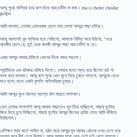
আম্মু পুরো অস্থির হয়ে বলে উহহ আর চাটিস না বাবা। ma o cheler chodar
golpo
আমি বললাম, তোমার চোদনবাজ ছেলে তার বেশ্যা আম্মুর পাছা চাটছে।
আম্মু আসলেই খুব অস্থির হয়ে গেছিলো, আমাকে খিস্তি করে উঠলো, “ওরে
খানকীর ছেলে রে, তুই তোর খানকী আম্মুর পাছা আর চাটিস না রে।
এবার আম্মুর আমার ঠাটানো ধোনের দিকে নজর পড়লো।
প্যান্টটাকে এক ঝটকায় নামিয়ে দিলো। লোহার মতো শক্ত হয়ে ছিলো! দুই পা
ফাক করে বসলাম। আম্মু বসে পুরো ধোন মুখে নিয়ে চুষতে লাগলো, আম্মুকে দেখে
মনে হলো যেনো একটা কুলফি আইসক্রিম চুষছে।
আমি আম্মুর মুখে আস্তে আস্তে ঠাপ মারতে লাগলাম।
ধোন চোষার পাশাপাশি আম্মু আমার পাছাতেও মুখ নিয়ে যাচ্ছিলো, পাছার ফুটোয়
জিভ দিয়ে চুষে দিচ্ছিলো, পাছার ফুটোয় আম্মুর জিভের ছোঁয়া পেয়ে আমি কঁকিয়ে
উঠছিলাম।
বেশিক্ষন সহ্য কর্তে পার্লাম না, হঠাৎ করে আম্মুর মুখ আমার ধোনের ওপর চেপে ধরে
গলগল করে বীর্য ঢেলে দিলাম। আম্মু আমার পুরো ধোন চেটে চুটে খেতে লাগলো।