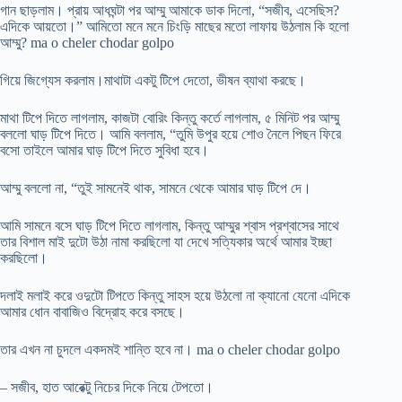
গান ছাড়লাম। প্রায় আধঘন্টা পর আম্মু আমাকে ডাক দিলো, “সজীব, এসেছিস?
এদিকে আয়তো।” আমিতো মনে মনে চিংড়ি মাছের মতো লাফায় উঠলাম কি হলো
আম্মু? ma o cheler chodar golpo
গিয়ে জিগ্যেস করলাম।মাথাটা একটু টিপে দেতো, ভীষন ব্যাথা করছে।
মাথা টিপে দিতে লাগলাম, কাজটা বোরিং কিন্তু কর্তে লাগলাম, ৫ মিনিট পর আম্মু
বললো ঘাড় টিপে দিতে। আমি বললাম, “তুমি উপুর হয়ে শোও নৈলে পিছন ফিরে
বসো তাইলে আমার ঘাড় টিপে দিতে সুবিধা হবে।
আম্মু বললো না, “তুই সামনেই থাক, সামনে থেকে আমার ঘাড় টিপে দে।
আমি সামনে বসে ঘাড় টিপে দিতে লাগলাম, কিন্তু আম্মুর শ্বাস প্রশ্বাসের সাথে
তার বিশাল মাই দুটো উঠা নামা করছিলো যা দেখে সত্যিকার অর্থে আমার ইচ্ছা
করছিলো।
দলাই মলাই করে ওদুটো টিপতে কিন্তু সাহস হয়ে উঠলো না ক্যানো যেনো এদিকে
আমার ধোন বাবাজিও বিদ্রোহ করে বসছে।
তার এখন না চুদলে একদমই শান্তি হবে না। ma o cheler chodar golpo
– সজীব, হাত আরেক্টু নিচের দিকে নিয়ে টেপতো।