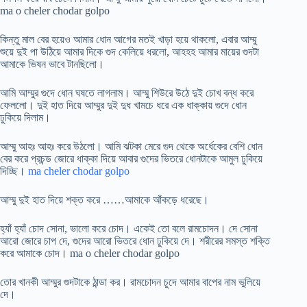
ma o cheler chodar golpo
কিন্তু মাল বের হয়েও আমার ধোন আগের মতই খাড়া হয়ে থাকলো, এবার আম্মু
শুয়ে দুই পা উঠিয়ে আমার দিকে গুদ কেলিয়ে ধরলো, আহহহ আমার মায়ের গুদটা
আমাকে ভিষন ভাবে টানছিলো।
আমি আম্মুর গুদে ধোন ঘষতে লাগলাম। আম্মু শিউরে উঠে দুই চোখ বন্ধ করে
ফেললো। দুই হাত দিয়ে আম্মুর দুই দুধ খামচে ধরে এক ধাক্কায় গুদে ধোন
ঢুকিয়ে দিলাম।
আম্মু আহঃ আহঃ করে উঠলো। আমি ঝটকা মেরে গুদ থেকে অর্ধেকের বেশি ধোন
বের করে প্রচন্ড জোরে ধাক্কা দিয়ে আবার গুদের ভিতরে ধোনটাকে আমুল ঢুকিয়ে
দিচ্ছি।
ma cheler chodar golpo
আম্মু দুই হাত দিয়ে শক্ত করে ……আমাকে আঁকড়ে ধরেছে।
হ্যাঁ হ্যাঁ চোদ সোনা, ভালো করে চোদ। একেই তো বলে রামচোদন। দে সোনা
আরো জোরে চাপ দে, গুদের আরো ভিতরে ধোন ঢুকিয়ে দে। শরীরের সমস্ত শক্তি
করে আমাকে চোদ। ma o cheler chodar golpo
তোর খানকী আম্মুর গুদটাকে ঠান্ডা কর। রামচোদন চুদে আমার বাপের নাম ভুলিয়ে
দে।