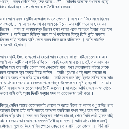
পারেন, “অন্য কোনো দিন, ঠিক আছে…?” । তারপর আমাকে বাথরুমে ছেড়ে
দিয়ে রান্না হরে চলে গেলেন কফি তৈরী করার জন্য ।
এবার আমি দরজার ঘন্টির আওয়াজ শুনতে পেলাম । আমার মা ফিরে এসে ছিলেন
এতক্ষণে…. মা আমার জল খাবার আমাকে দিলেন আর মাসি মাকে সাহায্য কর
ছিলেন । যখন মা অন্যমনস্ক ছিলেন তখন আমরা একে অপরকে ইশারা করে হাস
ছিলাম । আমি তাকে বিভিন্ন ভাবে স্পর্শ করছিলাম কিন্তু তিনি খুবই সাবধান
ছিলেন তাই সামান্য হাসি হেসে অন্য দিকে চলে যাচ্ছিলেন । আমি সারাদিন
বাড়িতেই রইলাম ।
আমার খুবই ইচ্ছা হচ্ছিলো মা যেনো আবার কোনো কারণে বাইরে চলে যায় আর
আমি আর আন্টি একা থাকি বাড়িতে । এরই মধ্যে মা বললেন, তুই এক কাজ কর
মাসির সঙ্গে তার বাড়ি চলেযা আর সেখানেই থাক, যখন মেশোমশাই বাইরে থেকে
চলে আসবেন তুই আবার ফিরে আসিস । আমি প্রথমে একটু নাটক করলাম না
যাওয়ার জন্য পরে রাজি হয়ে গেলাম । আমি মনে মনে উড় ছিলাম মাসির সঙ্গে তার
বাড়ি যাওয়ার জন্য আর ভেতর থেকে প্রচুর উত্তেজনার সৃষ্টি হচ্ছিলো । মা আর
তিনি সন্ধার জন্য তেলে ভাজা তৈরী করলেন । মা জানে আমি তেলে ভাজা খেতে
ভালো বাসি তাই প্রায় দিনটি সন্ধার সময় মা তেলেভাজা তরী করে ।
কিন্তু সেদিন আমার তেলেভাজাই কোনো অগ্রহয় ছিলো না আমার শুধু মাসির ওপর
আগ্রহ ছিলো তাই আমি সময়ের অপেক্ষা করছিলাম কখন সন্ধা হবে আর আমি
মাসির বাড়ি যাব । সময় আর কিছুতেই কাটতে চায় না, শেষে তিনি তৈরী হলেন বাড়ি
যাওয়ার জন্য আর আমাকে বললেন তৈরী হয়ে নিতে । আমি মায়ের দিকে একটু
ঝোলানো মুখে তাকিয়ে মাসির পেছনে পেছনে তার বাড়ি চলে গেলাম । তিনি বাড়ি