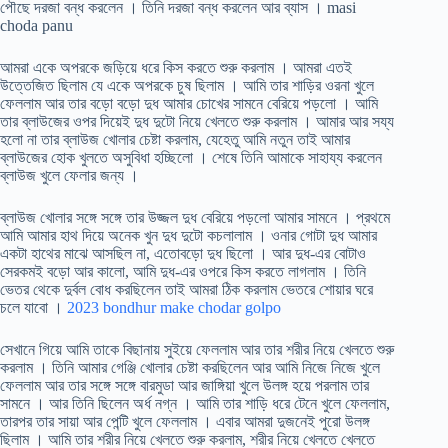
পৌছে দরজা বন্ধ করলেন । তিনি দরজা বন্ধ করলেন আর ব্যাস । masi
choda panu
আমরা একে অপরকে জড়িয়ে ধরে কিস করতে শুরু করলাম । আমরা এতই
উত্তেজিত ছিলাম যে একে অপরকে চুষ ছিলাম । আমি তার শাড়ির ওরনা খুলে
ফেললাম আর তার বড়ো বড়ো দুধ আমার চোখের সামনে বেরিয়ে পড়লো । আমি
তার ব্লাউজের ওপর দিয়েই দুধ দুটো নিয়ে খেলতে শুরু করলাম । আমার আর সয্য
হলো না তার ব্লাউজ খোলার চেষ্টা করলাম, যেহেতু আমি নতুন তাই আমার
ব্লাউজের হোক খুলতে অসুবিধা হচ্ছিলো । শেষে তিনি আমাকে সাহায্য করলেন
ব্লাউজ খুলে ফেলার জন্য ।
ব্লাউজ খোলার সঙ্গে সঙ্গে তার উজ্জল দুধ বেরিয়ে পড়লো আমার সামনে । প্রথমে
আমি আমার হাথ দিয়ে অনেক খুন দুধ দুটো কচলালাম । ওনার গোটা দুধ আমার
একটা হাথের মাঝে আসছিল না, এতোবড়ো দুধ ছিলো । আর দুধ-এর বোটাও
সেরকমই বড়ো আর কালো, আমি দুধ-এর ওপরে কিস করতে লাগলাম । তিনি
ভেতর থেকে দুর্বল বোধ করছিলেন তাই আমরা ঠিক করলাম ভেতরে শোয়ার ঘরে
চলে যাবো ।
2023 bondhur make chodar golpo
সেখানে গিয়ে আমি তাকে বিছানায় সুইয়ে ফেললাম আর তার শরীর নিয়ে খেলতে শুরু
করলাম । তিনি আমার গেঞ্জি খোলার চেষ্টা করছিলেন আর আমি নিজে নিজে খুলে
ফেললাম আর তার সঙ্গে সঙ্গে বারমুডা আর জাঙ্গিয়া খুলে উলঙ্গ হয়ে পরলাম তার
সামনে । আর তিনি ছিলেন অর্ধ নগ্ন । আমি তার শাড়ি ধরে টেনে খুলে ফেললাম,
তারপর তার সায়া আর পেন্টি খুলে ফেললাম । এবার আমরা দুজনেই পুরো উলঙ্গ
ছিলাম । আমি তার শরীর নিয়ে খেলতে শুরু করলাম, শরীর নিয়ে খেলতে খেলতে