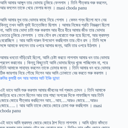
আমি আমার আঙ্গুল তার ভোদায় ঢুকিয়ে ফেললাম । তিনি শীত্কার শুরু করলেন,
আর বললেন তাকে খেয়ে ফেলার জন্য । masi choda panu
আমি আমার মুখ তার ভোদার কাছে নিয়ে গেলাম । কেমন গন্ধ ছিলো মনে নেয়
কিন্তু তখন আমি খুবই উত্তেজিত ছিলাম । আমার নিজের প্রতি নিয়ন্ত্রণ ছিলো
না, আমি তার ভোদা চাটা শুরু করলাম আর ধীরে ধীরে আমার জীভ তার ভোদার
ভেতরে ঢুকিয়ে ফেললাম । তার যৌন রস বেরোতে শুরু হয়ে ছিলো, আর ক্রমস্য
বেরোচ্ছিল । আর আমি দারুন উপভোগ করছিলাম তার যৌন রস । তিনি সঙ্গে
সঙ্গে আমাকে বললেন তার ওপরে আসার জন্য, আমি তার ওপরে উঠলাম ।
আমার ধনতো দাঁড়িয়েই ছিলো, আমি চেষ্টা করতে লাগলাম আমার ধন তার ভোদায়
প্রবেশ করানোর । কিন্তু কিছুতেই আমি ভোদার ছিদ্র খুজে পাচ্ছিলাম না, পরে
তিনি আমাকে সাহায্য করলেন তাকে চোদার জন্য । তিনি আমার ধন ধরে ভোদার
ঠিক জায়গায় নিয়ে পৌছে দিলেন আর আমি ঢোকাতে বের করতে শুরু করলাম ।
রুমির কুমারী গুদ আর আমার আট ইঞ্চি ডান্ডা
এই ভাবে আমি শুরু করলাম আমার জীবনের সর্ব প্ৰথম চোদন । তিনি আমাকে
জড়িয়ে ধরে ফেলে ছিলেন আর তার পাছা অপরের দিকে লাফাচ্ছিল আর তিনি
জোরে জোরে শীত্কার করছিলেন আহ…আহ….আরও জোরে….আরও
জোরে…..। আর আমি তাকে জোরে জোরে চোদা শুরু করছিলাম । masi
choda panu
এই ভাবে আমি ক্রমস্য জোরে জোরে ঠাপ দিতে লাগলাম । আমি হঠাত কাঁদতে
শুরু করলাম আর আমার যৌন রস বেরোবে বলে । তিনিও তার পোঁদ জোরে জোরে