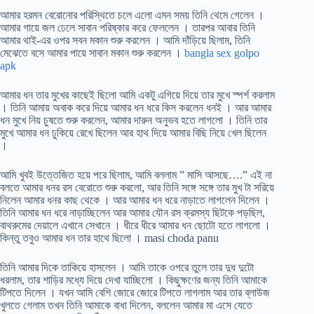
আমার হরমন বেরোনোর পরিস্থিতে চলে এলো এমন সময় তিনি থেমে গেলেন ।
আমার গায়ে জল ঢেলে সাবান পরিষ্কার করে ফেললেন । তারপর আবার তিনি
আমার থাই-এর ওপর সবন মকান শুরু করলেন । আমি দাঁড়িয়ে ছিলাম, তিনি
মেঝেতে বসে আমার পায়ে সাবান মকান শুরু করলেন ।
bangla sex golpo
apk
আমার ধন তার মুখের কাছেই ছিলো আমি একটু এগিয়ে দিয়ে তার মুখে স্পর্শ করলাম
। তিনি আমায় অবাক করে দিয়ে আমার ধন ধরে কিস করলেন ধনই । আর আমার
ধন মুখে নিয় চুষতে শুরু করলেন, আমার দারুন অনুভব হতে লাগলো । তিনি তার
মুখে আমার ধন ঢুকিয়ে রেখে ছিলেন আর হাথ দিয়ে আমার বিছি নিয়ে খেল ছিলেন
।
আমি খুবই উত্তেজিত হয়ে পরে ছিলাম, আমি বললাম ” মাসি আসছে….” এই না
বলতে আমার ধনর রস বেরোতে শুরু করলো, আর তিনি সঙ্গে সঙ্গে তার মুখ টা সরিয়ে
নিলেন আমার ধনর কাছ থেকে । আর আমার ধন ধরে নাড়াতে লাগলেন দিলেন ।
তিনি আমার ধন ধরে নাড়াচ্ছিলেন আর আমার যৌন রস ক্রমস্য ছিটকে পড়ছিল,
বাথরুমের দেয়ালে এখানে সেখানে । ধীরে ধীরে আমার ধন ছোটো হতে লাগলো ।
কিন্তু তবুও আমার ধন তার হাথে ছিলো । masi choda panu
তিনি আমার দিকে তাকিয়ে হাসলেন । আমি তাকে ওপরে তুলে তার দুধ দুটো
ধরলাম, তার শাড়ির মধ্যে দিয়ে দেখা যাচ্ছিলো । কিছুক্ষণের জন্য তিনি আমাকে
টিপতে দিলেন । যখন আমি বেশি জোরে জোরে টিপতে লাগলাম আর তার ব্লাউজ
খুলতে গেলাম তখন তিনি আমাকে বাধা দিলেন, বললেন আমার মা এসে যেতে