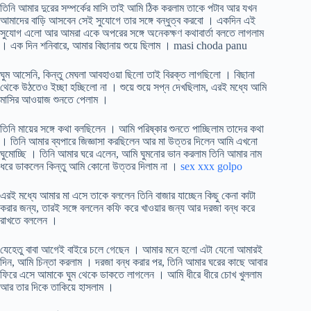
তিনি আমার দুরের সম্পর্কের মাসি তাই আমি ঠিক করলাম তাকে পটাব আর যখন
আমাদের বাড়ি আসবেন সেই সুযোগে তার সঙ্গে বন্ধুত্ব করবো । একদিন এই
সুযোগ এলো আর আমরা একে অপরের সঙ্গে অনেকক্ষণ কথাবার্তা বলতে লাগলাম
। এক দিন শনিবারে, আমার বিছানায় শুয়ে ছিলাম । masi choda panu
ঘুম আসেনি, কিন্তু মেঘলা আবহাওয়া ছিলো তাই বিরক্ত লাগছিলো । বিছানা
থেকে উঠতেও ইচ্ছা হচ্ছিলো না । শুয়ে শুয়ে সপ্ন দেখছিলাম, এরই মধ্যে আমি
মাসির আওয়াজ শুনতে পেলাম ।
তিনি মায়ের সঙ্গে কথা বলছিলেন । আমি পরিষ্কার শুনতে পাচ্ছিলাম তাদের কথা
। তিনি আমার ব্যপারে জিজ্ঞাসা করছিলেন আর মা উত্তর দিলেন আমি এখনো
ঘুমোচ্ছি । তিনি আমার ঘরে এলেন, আমি ঘুমনোর ভান করলাম তিনি আমার নাম
ধরে ডাকলেন কিন্তু আমি কোনো উত্তর দিলাম না ।
sex xxx golpo
এরই মধ্যে আমার মা এসে তাকে বললেন তিনি বাজার যাচ্ছেন কিছু কেনা কাটা
করার জন্য, তারই সঙ্গে বললেন কফি করে খাওয়ার জন্য আর দরজা বন্ধ করে
রাখতে বললেন ।
যেহেতু বাবা আগেই বাইরে চলে গেছেন । আমার মনে হলো এটা যেনো আমারই
দিন, আমি চিন্তা করলাম । দরজা বন্ধ করার পর, তিনি আমার ঘরের কাছে আবার
ফিরে এসে আমাকে ঘুম থেকে ডাকতে লাগলেন । আমি ধীরে ধীরে চোখ খুললাম
আর তার দিকে তাকিয়ে হাসলাম ।