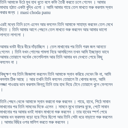
তিনি আমাকে উঠে মুখ হাথ ধুতে বলে কফি তৈরী করতে চলে গেলেন । আমার
মাথায় হঠাত একটা বুদ্ধি এলো । আমি আমার গায়ে তেল মাখতে শুরু করলাম স্নান
করার জন্য । masi choda panu
এরই মধ্যে তিনি চলে এলেন আর বললেন তিনি আমাকে সাহায্য করবেন তেল মেখে
দিতে । তিনি আমার আগে পেছনে তেল মাখতে শুরু করলেন আর আমার ভালো
লাগতে লাগলো ।
আমার ধনটা ধীরে ধীরে দাঁড়াচ্ছিল । তেল মাখানোর পর তিনি গরম জল আনতে
গেলেন । তিনি যখন গোলের গামলা নিয়ে আসছিলেন তখন আমি ইচ্ছাকৃত ভাবে
আমার তোয়ালে অর্ধেক ফেলেদিলাম আর তিনি আমার ধন দেখতে পেয়ে কিছু
বললেন না ।
কিছুক্ষণ পর তিনি জিজ্ঞাসা করলেন তিনি আমাকে স্নান করিয়ে দেবেন কি না, আমি
বললাম ঠিক আছে । আর তখনি তিনি বললেন তোয়ালে টা খোলার জন্য, আমি
লজ্জা পাওয়ার ভান করলাম কিন্তু তিনি তার হাথ দিয়ে টেনে তোয়ালে খুলে ফেললেন
।
তিনি পেছন থেকে আমাকে স্নান করানো শুরু করলেন । গায়ে, হাথে, পিঠে সাবান
মাখানোর পর তিনি সামনের দিকে এলেন । সামনে মুখে তারপর বুকে, পেটে সাবান
মাখানোর পর আমার ধনই সাবান মাখানো শুরু করলেন । তার হাথের স্পর্শ পেয়ে
আমার ধন ক্রমস্য বড়ো হয়ে গিয়ে ছিলো আর তিনি সেটা ধরে নাড়াতে শুরু করলেন
। আমার বিছির ওপর মালিশ করতে শুরু করলেন ।