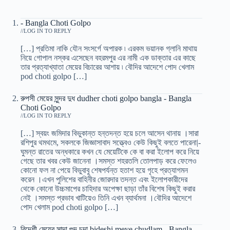
- Bangla Choti Golpo
/
LOG IN TO REPLY
[…] প্রতিমা নাকি যৌন সংসর্গে অপারক ৷ এরকম ভয়ানক গ্লানি মাথায়
নিয়ে গোপাল নস্কর এসেছেন বহরমপুর এর নামী এক ডাক্তার এর কাছে
তার প্রত্যাখ্যাতা মেয়ের বিচারের আশায় ৷ বৌদির আদেশে পোদ খেলাম
pod choti golpo […]
রুপসী মেয়ের সুন্দর দুধ dudher choti golpo bangla - Bangla
Choti Golpo
/
LOG IN TO REPLY
[…] স্বয়ং জমিদার বিভুকান্ত হন্তদন্ত হয়ে চলে আসেন থানায় ।সারা
রশিপুর থমথমে, সকলকে জিজ্ঞাসাবাদ সত্ত্বেও কেউ কিছুই বলতে পারেনা|-
ঘুমন্ত রাতের অন্ধকারে কখন যে মেয়েটিকে কে বা করা ইলোপ করে নিয়ে
গেছে তার খবর কেউ জানেনা ।সমস্ত শহরতলি তোলপাড় করে ফেলেও
কোনো ফল না পেয়ে বিভুবাবু শেষপর্যন্ত হতাশ হয়ে গৃহে প্রত্যাগমন
করেন ।এখন পুলিশের বাহিনীর জোরদার তদন্ত এবং ইলোপকারীদের
থেকে কোনো উচ্চমাপের চাহিদার অপেক্ষা ছাড়া তাঁর বিশেষ কিছুই করার
নেই ।সমস্ত প্রভাব খাটিয়েও তিনি এখন ব্যার্থমনা ।বৌদির আদেশে
পোদ খেলাম pod choti golpo […]
বিদেশী মেয়ের সাদা গুদ চুদা bideshi meye chudlam - Bangla