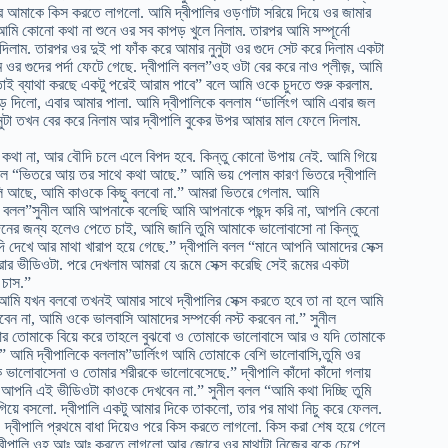
রপর আমাকে কিস করতে লাগলো. আমি দ্বীপালির ওড়ণাটা সরিয়ে দিয়ে ওর জামার
মি কোনো কথা না শুনে ওর সব কাপড় খুলে নিলাম. তারপর আমি সম্পূর্নো
ে দিলাম. তারপর ওর দুই পা ফাঁক করে আমার নুনুটা ওর গুদে সেট করে দিলাম একটা
 ওর গুদের পর্দা ফেটে গেছে. দ্বীপালি বলল”ওহ ওটা বের করে নাও প্লীজ়, আমি
তাই ব্যাথা করছে একটু পরেই আরাম পাবে” বলে আমি ওকে চুদতে শুরু করলাম.
ড়ে দিলো, এবার আমার পালা. আমি দ্বীপালিকে বললাম “ডার্লিংগ আমি এবার জল
টা তখন বের করে নিলাম আর দ্বীপালি বুকের উপর আমার মাল ফেলে দিলাম.
থা না, আর বৌদি চলে এলে বিপদ হবে. কিন্তু কোনো উপায় নেই. আমি গিয়ে
 বলল “ভিতরে আয় তর সাথে কথা আছে.” আমি ভয় পেলাম কারণ ভিতরে দ্বীপালি
ালি আছে, আমি কাওকে কিছু বলবো না.” আমরা ভিতরে গেলাম. আমি
লি বলল”সুনীল আমি আপনাকে বলেছি আমি আপনাকে পছন্দ করি না, আপনি কেনো
নের জন্য হলেও পেতে চাই, আমি জানি তুমি আমাকে ভালোবাসো না কিন্তু
ি দেখে আর মাথা খারাপ হয়ে গেছে.” দ্বীপালি বলল “মানে আপনি আমাদের সেক্স
র ভীডিওটা. পরে দেখলাম আমরা যে রূমে সেক্স করেছি সেই রূমের একটা
 চাস.”
ো. আমি যখন বলবো তখনই আমার সাথে দ্বীপালির সেক্স করতে হবে তা না হলে আমি
ন না, আমি ওকে ভালবাসি আমাদের সম্পর্কো নস্ট করবেন না.” সুনীল
 আর তোমাকে বিয়ে করে তাহলে বুঝবো ও তোমাকে ভালোবাসে আর ও যদি তোমাকে
আমি দ্বীপালিকে বললাম”ডার্লিংগ আমি তোমাকে বেশি ভালোবাসি,তুমি ওর
 ভালোবাসেনা ও তোমার শরীরকে ভালোবেসেছে.” দ্বীপালি কাঁদো কাঁদো গলায়
আপনি এই ভীডিওটা কাওকে দেখবেন না.” সুনীল বলল “আমি কথা দিচ্ছি তুমি
গিয়ে বসলো. দ্বীপালি একটু আমার দিকে তাকলো, তার পর মাথা নিচু করে ফেলল.
 দ্বীপালি প্রথমে বাধা দিয়েও পরে কিস করতে লাগলো. কিস করা শেষ হয়ে গেলে
. দ্বীপালি ওহ আঃ আঃ করতে লাগলো আর জোরে ওর মাথাটা নিজের বুকে চেপে