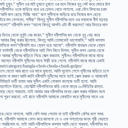
মাই চুষুন.” সুনীল ওর মাই চুষতে চুষতে ওর গুদে নিজের নূনু সেট করে জোরে ঠাপ
ো. দ্বীপালিও ওকে জড়িয়ে ধরে ওর চোদন খেতে লাগলো. ওরা যৌন মিলনের চরম
 আমি জল ছেড়ে দিচ্ছি আহ” বলে সুনীলকে জড়িয়ে ধরে নিজের জল ছেড়ে
ে মল ফেলবেন, প্লীজ়” কিন্তু সুনীল দ্বীপালির গুদে ওর থক্‌থকে বীর্য হড়হড়
 লাগলো?” দ্বীপালি বলল “ভালো কিন্তু আপনি এটা কী করলেন? আর ভিতরে মাল
 থেকে নুনুটা বের করেন.” সুনীল দ্বীপালির গুদ থেকে নূনু বেড় করে
যরী আমার কিছু করার ছিলোনা, কিন্তু আমি তোমাকেই ভালোবাসি.” আমি বললাম
ালিকে বলল”দ্বীপালি যাও ফ্রেশ হয়ে আসো”. দ্বীপালি বাথরূম থেকে ফ্রেশ
ার্মস্যী থেকে দ্বীপালিকে আই পিল কিনে দিলাম. সুনীল বলল এরপর থেকে
আমরা সুনীলের বাড়িতে গিয়ে সেক্স করতাম. সুনীলও দ্বীপালিকে মাঝে মাঝে
 আস্তে দ্বীপালি সুনীলের সাথে ঈজ়ী হয়ে গেলো. দ্বীপালি মাঝে মাঝে একাই
po.net/category/bangla-choti-choda-chudi-golpo/
িতে চলে যেতো আর রাতে ওর সাথে ঘুমতো. আমি সুযোগ পেলে সুনীলের বাড়িতে চলে
 করতাম না কারণ আমি জানি দ্বীপালি সুনীলের সাথে যতই সেক্স করুক ও আমাকেই
েরসিটয়টে ভর্তী হলাম আর সুনীল একটা লোকাল কলেজে ভর্তী হলো. আমি
েলে উঠলো. হোস্টেল্টা দ্বীপালিদের বাড়ি থেকে মাত্র ৩০মিনিটের রাস্তা.
াছে যেতে পারতাম. তাই আমার আর দ্বীপালির মধ্যে সেক্স করার পরিমান কমে
ামনা পুরণ করতো. ওই রাতে দ্বীপালি আমাকে মোবাইল করে সুনীলের সাথে ওর
ে যেতে লাগলো. আমি বেশি সময় পেতাম না তাই দ্বীপালি বেশির ভাগ সময়
না. দ্বীপালি আমাকে ফোন করে জানলো যে ও এক সপ্তাহের জন্য পুরী বেড়াতে
ে পারছিলাম না. তাই আমি দ্বীপালিকে বললাম আমি যেতে পারবনা. দ্বীপালির মন