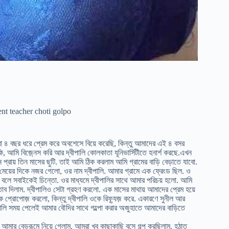
ent teacher choti golpo
া ৪ বছর ধরে প্রেম করে অবশেসে বিয়ে করেছি, কিন্তু আমাদের এই ৪ বসর
আমি বিজ়্নেস করি আর দ্বীপালি কোলকাতা যূনিভার্সিটীতে হনার্শ করছে.এখন
 প্রায় তিন মাসের ছুটি. তাই আমি ঠিক করলাম আমি গ্রামের বাড়ি বেড়াতে যাবো.
 মেয়ের দিকে নজর গেলো, ওর নাম দ্বীপালি. আমার গ্রামে এক ফ্রেংড ছিল. ও
ে বলে সবাইকেই চিন্তো. ওর মাধ্যমে দ্বীপালির সাথে আমার পরিচয় হলো. আমি
াব দিলাম. দ্বীপালিও সেটা গ্রহণ করলো. এক মাসের মাথায় আমাদের প্রেম হয়ে
ে প্রোপোজ় করলো, কিন্তু দ্বীপালি ওকে রিফ্যূজ় করে. একারণে সুনীল আর
পালি সময় পেলেই আমার বৌদির সাথে গল্পো করার অজুহাতে আমাদের বাড়িতে
আমার বেডরূমে নিয়ে গেলাম. আমরা খুব কাছাকাছি বসে গল্প করছিলাম. হঠাত্