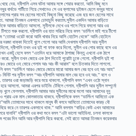
 নূনু খেছে দেয়. দ্বীপালি এসব ঘটনা আমার সঙ্গে শেয়ার করতো. আমি কিছু মনে
ুর বার্থডে পার্টীতে গিয়ে সেখানেও সে ওর ক্লাসের দুইজন ছেলে বন্ধুর সাথে
ক্লাসের প্রায় সব ছেলের সাথেই কিছুনা কিছু করেছে এবং ছয় জন ছেলের সাথে
তো. আমরা তিনজন একসাথে চোদাচুদি করতাম.সুনীল একদিন আমার বাড়িতে
 দিকে আমার বাড়িতে আসলো. সুনীলকে দেখে ওর পাসে গিয়ে বসলো আর ওর
 টিপতে শুরু করলো. দ্বীপালি ওর হাত সরিয়ে নিয়ে বলল ‘ডার্লিংগ মাই পরে টীপো
 বললাম “তোমরা ওয়েট করো আমি খাবার নিয়ে আসি হোটেল থেকে” আমি হোটেলে
মের দরজা ধাক্কা দিতেই খুলে গেলো আর আমি দেখলাম দ্বীপালি আর সুনীল
য়ে দিলো, দ্বীপালি তখন ওর দুই পা ফাক করে দিলো, সুনীল ওর পাের কাছে বসে ওর
পালি তখন একটু হেসে বলল “এতদিন ধরে আমাকে ঠাপাচ্ছ কিন্তু এখনো এক ঠাপে
রু করো. সুনীল তখন জোরে এক ঠাপ দিতেই পুরোটা ঢুকে গেলো. দ্বীপালি দুই পা
আরও জোরে ওহ মোরে গেলাম আঃ আঃ কী আরাম” বলে চিতকার দিতে লাগলো.
দ্বীপালি বলল “ডার্লিংগ আরও জোরে জোরে মারো আমার জল বের হবে ওহ আঃ আহ”
১০ মিনিট পর সুনীল বলল “আঃ দ্বীপালি আমার মাল বের হবে ওহ আঃ.” বলে ও
লো. তারপর ওরা জড়াজড়ি করে শুয়ে থাকলো. দ্বীপালি বলল “এখন ওঠো স্নান
 হয়ে আসলো. আমরা এরপর ডাইনিং টেবিলে গেলাম. দ্বীপালি আর সুনীল সম্পূর্নো
় খুলে ফেললাম. দ্বীপালি আমার আর সুনীলের মাঝে শুলো আর আমাদের নূনু
 ও প্রায় এক মাস কোলকাতায় থাকবে. দ্বীপালিকে বলল “ডার্লিংগ আমিতো এক
বলল”আমি তোমাদের সাথে থাকলে মানুষ কী বলবে আমিতো তোমাদের কারড় বৌ
কে বিয়ে করে নে তারপর একসাথে থাক.” আমি বললাম “বাড়ির কেউ এখন আমাদের
ে পরে যানাবি” দ্বীপালি ওর কথা শুনে বলল “এটা ভালো আইডিযা. চলনা কালকে
ম পরের দিন আমি আর দ্বীপালি বিয়ে করবো. সেই রাতে আমরা তিনজন কয়েকবার