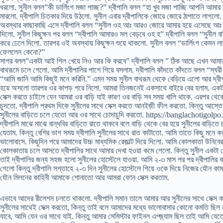
ধরলো. সুনীল বলল”কী ডার্লিংগ মজা পাচ্ছ?” দ্বীপালি বলল “হা খুব মজা পাচ্ছি আপনি আমার 
মারলো. দ্বীপালি চিতকার দিয়ে উঠলো. সুনীল এবার দ্বীপালিকে জোরে জোরে ঠাপাতে লাগল
অবস্থার কাছাকাছি এসে দ্বীপালি বলল “সুনীল ওহ আঃ আরও জোরে আমার হয়ে এসেছে আঃ
দিলো. সুনীল কিছুক্ষন পর বলল “দ্বীপালি আমারও মল বেড়বে ওহ হ” দ্বীপালি বলল “সুনীল বাইর
করে ঢেলে দিলো. তারপর ওই অবস্থায় কিছুক্ষন শুয়ে থাকলো. সুনীল বলল “ডার্লিংগ কেমন
ফেললেন কেনো?”
সাগর বলল”একটা আই পিল খেয়ে নিও আর কি করবে” দ্বীপালি বলল ” ঠিক আছে এখন আমার ভিতর
বাথরূমে চলে গেলো. আমি দ্বীপালির পাশে গিয়ে বসলাম. দ্বীপালি কাঁদতে কাঁদতে বলল “স্
“আমি জানি আমি কিছুই মনে করিনি.” এমন সময় সুনীল বাথরূম থেকে বেড়িয়ে এলো আর দ্বীপ
হয়ে অসলো তারপর ওর কাপড় পরে নিলো. আমরা তিনজনেই একসাথে বাইরে বের হলাম. একটা ফ
সেক্স করতে চাইলে যেন আমরা ওর বাড়ি যাই কারণ ওর বাড়ি সব সময় খালি থাকে. এরপর থেকে 
চুদতো. দ্বীপালি প্রথম দিকে সুনীলের সাথে সেক্স করতে আনইজ়ী ফীল করতো. কিন্তু আস্তে
সুনীলের বাড়িতে চলে যেতো আর ওর সাথে চোদাচুদি করতো. https://banglachotigol
দ্বীপালি মাঝে মাঝে বান্ধবির বাড়িতে রাতে থাকবে বলে বাড়ি থেকে বের হয়ে সুনীলের বাড়
যেতাম. কিন্তু বেশির ভাগ সময় দ্বীপালি সুনীলের সাথে রাত কাটাতো. আমি তাতে কিছু মনে
ভালোবাসে. কিছুদিন পরে আমাদের উচ্চ মাধ্যমিক রেজ়াল্ট দিয়ে দিলো. আমি কোলকাতা উনিব
কোলকাতায় চলে আসতে দ্বীপালির সাথে আমার দেখা হওয়া কমে গেলো. কিন্তু সুনীল একটা হোস্ট
তাই দ্বীপালির জন্য সহজ হলো সুনীলের হোস্টেলে যাওয়া. আমি ২-৩ মাস পর পর দ্বীপালির ক
গেলো কিন্তু দ্বীপালি সপ্তাহে ২-৩ দিন সুনীলের হোস্টেলে গিয়ে ওকে দিয়ে নিজের যৌন ক
যৌন মিলনের কাহিনী আমাকে শোনাতো আর আমরা ফোন সেক্স করতাম.
এভাবে আদের রীলেশন চলতে থাকলো. দ্বীপালি সমান তালে আমার আর সুনীলের সাথে সেক্স কর
সুনীলের সাথেই সেক্স করতো, কিন্তু তাই বলে আমাদের মধ্যে ভালোবাসার কোনো কমতি ছিল 
যাবে, আমি যেন ওর সাথে যাই. কিন্তু আমার সেমিস্টার ফাইনল এগ্জ়্যাম ছিল তাই আমি যেত