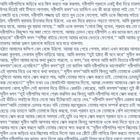
আমি দ্বীপালিকে জড়িয়ে ধরে কিস করতে শুরু করলাম. দ্বীপালি প্রথমে একটু বাঁধা দিয়ে তা
উপর দিয়েই মাই টিপতে লাগলাম. দ্বীপালি বলল”ওহ ডার্লিংগ ওহ কী করো ব্যাথা পাই তো.” আ
নেঙ্গটো হয়ে গেলাম. দ্বীপালি লজ্জায় দুই হাতে মুখ ঢেকে ফেল্লো. আমি ওকে বিছানায় শুইয়
ঠাপ. দ্বীপালি ব্যাথায় চিতকার দিয়ে উঠলো. ওর গুদ দিয়ে রক্তও পড়তে লাগলো. আমি বুঝলাম
মরে যাবো, আমার খুব ব্যাথা লাগছে.” আমি ওকে বললাম “সোনা কিছু হবেনা, প্রথম বার তো 
দ্বীপালিও কিছুক্ষন পর মজা পেতে লাগলো. আমার চোদন খেয়ে দ্বীপালি ৩ বার গুদের জল ছে
ছাড়বো” দ্বীপালি বলল “প্লীজ় বাইরে ফেলো আমার গুদের ভেতরে ফেলোনা.” আমি আমার নুনু
তারপর আমরা দুজন দুজনকে জড়িয়ে ধরে শুয়ে থাকলাম.
হঠাত আমাদের কলিংগ বেল বেজে উঠলো. আমরা ভয় পেয়ে গেলাম, কারণ এখন কারোর আসার ক
দরজা খুল্লাম. দেখলাম সুনীল দাড়িয়ে আছে. আমি বললাম “তুই হঠাত্ কী মনে করে” সুনীল
আছে. সুনীল আমার মনের কথা বুঝতে পারলো. ও বলল,”ভয় পাসনা আমি জানি ভিতরে দ্বীপ
বললাম”কেনো এসেছিস?” সুনীল বলল”তুই তো জানিস আমি দ্বীপালিকে ভালোবাসি” দ্বীপা
এই ব্যাপার নিয়ে ওর সাথে কথা বলছেন.” সুনীল বলল”আমি জানি কিন্তু আমি তোমাকে একদি
তুমিতো আমার সাথে সেক্স করতে পার, আমি তোমার সাথে সেক্স করতে চাই. তোমাদের চোদাচুদ
করা দেখেছেন?” সুনীল তখন ওর মোবাইলটা আমাদের দিলো, আমরা দেখলাম আমাদের সেক্স করা
জানালা খোলা,সুনীল সেই জানালা দিয়ে ভীডিও রেকর্ডিং কোরেছে. আমি বললাম”আচ্ছা তুই কী
সুনীল বলল “তুই দ্বীপালির সাথে প্রেম করসিস কর কিন্তু আমি দ্বীপালির সাথে সেক্স করব
এই ভীডিও সবাইকে দিয়ে দেবো আর ইঁটেরনেটে ছেড়ে দেব.” দ্বীপালি বলল”সুনীল এরকম করবে
বলল”আমি তোমাকে চোদার পরেও যদি তোমার বয়ফ্রেন্ডড তোমার সাথে সম্পর্ক রাখতে চাই
ছেড়ে দেয় তাহলে আমি তোমাকে বিয়ে করবো, তখন প্রমান হবে কে তোমাকে বেশি ভালোবাসে” 
সাথে সেক্স করো আমার কোনো সমস্যা নেই,তুমি ওর সাথে সেক্স করলে প্রমান হবে ও তোমাকে
বলল “আচ্ছা সুনীল আমি আপনার সাথে সেক্স করবো কিন্তু আপনাকে ওকে কথা দিতে হবে যে 
আমার সাথে সেক্স করলে আমি তোমার কোনো ক্ষত করবো না.”সুনীল দ্বীপালির পাশে বিছানায় 
সুনীল ওকে জড়িয়ে ধরে বিছানায় শুইয়ে দিলো আর ওর ঠোঁটে ঠোঁট লাগিয়ে কিস করতে লাগলো.
সুনীল দ্বীপালির সব কাপড় খুলে নিলো আর দ্বীপালির একটা নিপল মুখে নিয়ে চুষতে লাগলো