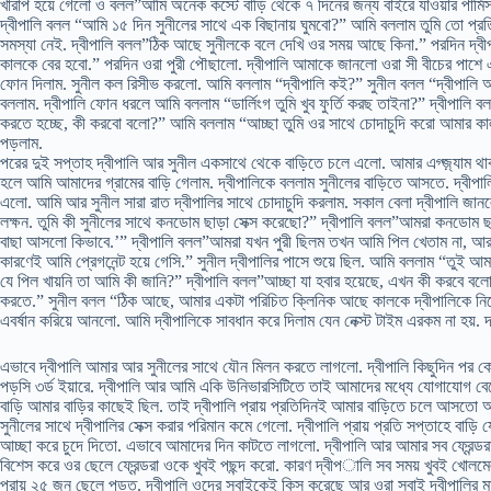
খারাপ হয়ে গেলো ও বলল”আমি অনেক কস্টে বাড়ি থেকে ৭ দিনের জন্য বাইরে যাওয়ার পার্ম
দ্বীপালি বলল “আমি ১৫ দিন সুনীলের সাথে এক বিছানায় ঘুমবো?” আমি বললাম তুমি তো প্রত
সমস্যা নেই. দ্বীপালি বলল”ঠিক আছে সুনীলকে বলে দেখি ওর সময় আছে কিনা.” পরদিন দ্ব
কালকে বের হবো.” পরদিন ওরা পুরী পৌছালো. দ্বীপালি আমাকে জানলো ওরা সী বীচের পাশে এ
ফোন দিলাম. সুনীল কল রিসীভ করলো. আমি বললাম “দ্বীপালি কই?” সুনীল বলল “দ্বীপালি 
বললাম. দ্বীপালি ফোন ধরলে আমি বললাম “ডার্লিংগ তুমি খুব ফুর্তি করছ তাইনা?” দ্বীপালি ব
করতে হচ্ছে, কী করবো বলো?” আমি বললাম “আচ্ছা তুমি ওর সাথে চোদাচুদি করো আমার কাল
পড়লাম.
পরের দুই সপ্তাহ দ্বীপালি আর সুনীল একসাথে থেকে বাড়িতে চলে এলো. আমার এগ্জ়্যাম থা
হলে আমি আমাদের গ্রামের বাড়ি গেলাম. দ্বীপালিকে বললাম সুনীলের বাড়িতে আসতে. দ্বীপাল
এলো. আমি আর সুনীল সারা রাত দ্বীপালির সাথে চোদাচুদি করলাম. সকাল বেলা দ্বীপালি জান
লক্ষন. তুমি কী সুনীলের সাথে কনডোম ছাড়া সেক্স করেছো?” দ্বীপালি বলল”আমরা কনডোম ছ
বাছা আসলো কিভাবে.’” দ্বীপালি বলল”আমরা যখন পুরী ছিলম তখন আমি পিল খেতাম না, আর 
কারণেই আমি প্রেগনেন্ট হয়ে গেসি.” সুনীল দ্বীপালির পাসে শুয়ে ছিল. আমি বললাম “তুই আম
যে পিল খায়নি তা আমি কী জানি?” দ্বীপালি বলল”আচ্ছা যা হবার হয়েছে, এখন কী করবে ব
করতে.” সুনীল বলল “ঠিক আছে, আমার একটা পরিচিত ক্লিনিক আছে কালকে দ্বীপালিকে নিয়ে 
এবর্ষান করিয়ে আনলো. আমি দ্বীপালিকে সাবধান করে দিলাম যেন নেক্স্ট টাইম এরকম না হয়
এভাবে দ্বীপালি আমার আর সুনীলের সাথে যৌন মিলন করতে লাগলো. দ্বীপালি কিছুদিন পর
পড়সি ৩র্ড ইয়ারে. দ্বীপালি আর আমি একি উনিভারসিটিতে তাই আমাদের মধ্যে যোগাযোগ বেড়
বাড়ি আমার বাড়ির কাছেই ছিল. তাই দ্বীপালি প্রায় প্রতিদিনই আমার বাড়িতে চলে আসতো 
সুনীলের সাথে দ্বীপালির সেক্স করার পরিমান কমে গেলো. দ্বীপালি প্রায় প্রতি সপ্তাহে ব
আচ্ছা করে চুদে দিতো. এভাবে আমাদের দিন কাটতে লাগলো. দ্বীপালি আর আমার সব ফ্রেন্ডরা 
বিশেস করে ওর ছেলে ফ্রেন্ডরা ওকে খুবই পছন্দ করো. কারণ দ্বীপালি সব সময় খুবই খোলম
প্রায় ২৫ জন ছেলে পড়ত. দ্বীপালি ওদের সবাইকেই কিস করেছে আর ওরা সবাই দ্বীপালির মাই