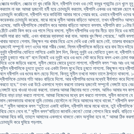
লেক্চার শুনছিল. লেক্চার তা খুব বোরিং ছিল. দ্বীপালি তখন ওর সেই বন্ধুর প্যান্টের চেন খুলে
করতাম না বরং আমরা দুজনেই হর্নী হয়ে চোদাচুদি করতাম. দ্বীপালি একবর ওর আরেক ছেলে বন্ধ
চোদাচুদি করেছিলো. দ্বীপালি পরে কাহিনিটা আমার সাথে শেয়ার করে. এভাবে দ্বীপালি ওদের 
কয়েকবার চোদাচুদি করেছে. মাঝে মাঝে সুনীল আমার বাড়িতে আসতো. তখন দ্বীপালিও আস
এসেছে. আমি দ্বীপালিকে মোবাইল করে আমার বাড়িতে আসতে বললাম. দ্বীপালি রাত ১০টার
ঠোঁটে একটা কিস করে ওর পাসে গিয়ে বসলো. সুনীল দ্বীপালির ওড়ণার নীচে হাত দিয়ে ওর মাই
আমি সারা রাত আছি. এখন খাবারের ব্যাবস্থা করা যাক. আমার খুব ক্ষিদা পেয়েছে.’ আমি
খাবার আনতে গেলাম. কিছুক্ষন পর খাবার নিয়ে এসে দেখি ওরা কেউ রূমে নেই. তারপর বাথরূ
দুজনেই সম্পূর্নো নগ্ণ ওদের সারা শরীর ভেজা. স্লিম দ্বীপালিকে জড়িয়ে ধরে বাথ টাবে শুই
নুনুটা দ্বীপালির যোনিতে লাগিয়ে একটা ঠাপ দিল, কিন্তু নুনুটা ওর যোনিতে ঢুকল না. দ্বী
নুনুটা ঢুকাতে পার না” বলে নিজেই ওর নূনুটা ধরে ওর গুদে সেট করে দিয়ে বলল এখন চোদা শু
দিয়ে ওকে জড়িয়ে ধরলো. সুনীল জোরে জোরে চুদতে লাগলো. দ্বীপালি বলল “আঃ আঃ ওহ 
সুনীল দ্বীপালিকে চুদতে চুদতে ওর একটা নিপল মুখে নিয়ে চুষতে লাগলো. কিছুক্ষন পরে 
বলে দ্বীপালি ওর গুদের জল ছেড়ে দিলো. কিন্তু সুনীল তখনো সমান তালে ঠাপাতে থাকলো. 
দ্বীপালিকে চোদার গতি আরও বাড়িয়ে দিলো. আর দ্বীপালির গুদের মধ্যেই বীর্যপাত করে দি
করতে হবে.” তখন ওরা উঠে একসাথে স্নান করলো তারপর দুজনেই সম্পূর্নো নেঙ্গটো হয়ে বের
নেঙ্গটো হয়ে খাওয়া দাওয়া করলো. তারপর আমরা বিছানায় শুতে গেলাম. আমিও আমার সব কাপড
নিয়ে নাড়া চাড়া করতে লাগলো. আমরা নিজেদের মধ্যে গল্প করতে লাগলাম. সুনীল জানলো যে
মাস কোলকাতায় থাকবো তুমি তোমার হোস্টেলে না গিয়ে আমাদের সাথে থাকো.” দ্বীপালি 
না.” সুনীল আমাকে বলল “তুইতো একাই থাকিস, দ্বীপালি মাঝে মাঝে থাকে, তুই দ্বীপালি
বিয়ে মেনে নেবে না.” সুনীল বলল”বাড়িতে জানাবি কেনো? তোরা গোপনে বিয়ে করবি. বাড়িত
আমরা বিয়ে করি, তাহলে আমাদের একসাথে থাকতে কোন অসুবিধা হবে না.” আমরা ঠিক করলা
চোদাচুদি করে ঘুমিয়ে পড়লাম.