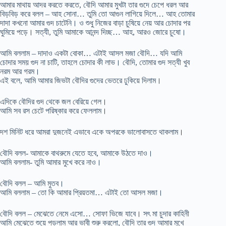
আমার মাথায় আদর করতে করতে, বৌদি আমার মুখটা তার গুদে চেপে ধরল আর
বিড়বিড় করে বলল – আহ সোনা… তুমি তো আগুন লাগিয়ে দিলে… আহ তোমার
দাদা কখনো আমার গুদ চাটেনি। ও শুধু নিজের বাড়া চুষিয়ে নেয় আর চোদার পর
ঘুমিয়ে পড়ে। সত্যী, তুমি আমাকে আনন্দ দিচ্ছ… আহ, আরও জোরে চুষো।
আমি বললাম – দাদাও একটা বোকা… এটাই আসল মজা বৌদি… যদি আমি
চোদার সময় গুদ না চাটি, তাহলে চোদার কী লাভ। বৌদি, তোমার গুদ সত্যী খুব
নরম আর গরম।
এই বলে, আমি আমার জিভটা বৌদির গুদের ভেতরে ঢুকিয়ে দিলাম।
এদিকে বৌদির গুদ থেকে জল বেরিয়ে গেল।
আমি সব রস চেটে পরিষ্কার করে ফেললাম।
দশ মিনিট ধরে আমরা দুজনেই এভাবে একে অপরকে ভালোবাসতে থাকলাম।
বৌদি বলল- আমাকে বাথরুমে যেতে হবে, আমাকে উঠতে দাও।
আমি বললাম- তুমি আমার মুখে করে নাও।
বৌদি বলল – আমি মুতব।
আমি বললাম – তো কি আমার প্রিয়তমা… এটাই তো আসল মজা।
বৌদি বলল – মেঝেতে নেমে এসো… সোফা ভিজে যাবে। সৎ মা চুদার কাহিনী
আমি মেঝেতে শুয়ে পড়লাম আর ভাবী শুরু করলো, বৌদি তার গুদ আমার মুখে