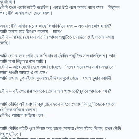
ঘুমোচ্ছে।
বৌদি তখন একটা নাইটি পরেছিল। এবার উঠে এসে আমার পাশে বসল। কিছুক্ষন
পর বৌদি আমার পাশে ঘেসে বসল।
এবার বৌদি আমার কানের কাছে ফিসফিসিয়ে বলল – এত মাল কোথায় রাখ?
আমি অবাক হয়ে জিগ্গেস করলাম – মানে?
বৌদি – না মানে যে মাল এতদিন আমার প্যান্টিতে ঢালছিলে সেই মালের কথায়
বলছি।
আমি তো থ হয়ে গেছি যে আমি মার না বৌদির প্যান্টিতে মাল ঢালছিলাম। তাই
আমি মাথা নিচুকরে বসে আছি।
বৌদি – আরে দেখো ছেলে লজ্জা পেয়েছে। নিজের মায়ের গুদ মারার সময় তো
লজ্জা পাওনি তাহলে এখন কেন?
আমি তখনও চুপ রইলাম বুঝলাম বৌদি সব বুঝে গেছে। সৎ মা চুদার কাহিনী
বৌদি – ওই শোনোনা আমাকে তোমার মাল খাওয়াবে? চুদবে আমাকে এখন?
আমি বৌদির এই সরাসরি প্রস্তাবে হতবাক হয়ে গেলাম কিন্তু নিজেকে সামলে
বৌদিকে জড়িয়ে ধরলাম।
বৌদিও আমাকে জড়িয়ে ধরল।
আমি বৌদির নাইটি খুলে দিলাম আর তাকে সোফায় ঠেলে শুইয়ে দিলাম, তখন বৌদি
শুধু প্যান্টিতে।