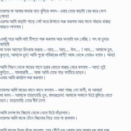
তারপর মা আমার মাথায় হাত বুলিয়ে বলল– এবার তোর বাড়াটা বের করে ফেল
সোনা!
এরপর আমি বাড়াটা গাড়ে সেট করে ঠাপাতে শুরু করলাম আর সাথে পাছায় থাপ্পড়
মারতে লাগলাম।
একটু পরে আমি মাই টিপতে শুরু করলাম আর অন্যটা গুদ খেচ্ছি। সৎ মা চুদার
কাহিনী
মা তখন আস্তে চিৎকার করছে – আহ… আহ… উম… ! আহ… আমাকে চুদ,
কুত্তা, আমাকে চুদ! আমি পুরো পরিবারের মাগী! আজ থেকে তোরও হলাম। আহা!
আমি পিছন থেকে মায়ের গালে দুবার জোরে থাপ্পড় মেরে বললাম – আহ! তুই
কুত্তি… গাড়্মারানী… আজ আমি তোর গাড় ফাটিয়ে ছাড়ব।
এবার আমি রামঠাপ শুরু করলাম।
তারপর আমি মায়ের কানে কানে বললাম – মজা পাচ্ছ তো মাগী, মা আমার!
মা বলল – আমাকে তাড়াতাড়ি চুদ, মাদারচোদ! আমাকে সকালে উঠে মন্দিরে যেতে
হবে। তাড়াতাড়ি তোর বীর্য ঢাল!
আমি তৎক্ষণাৎ বিছানা থেকে নেমে উঠে দাঁড়ালাম।
তারপর আমি মাকে টেনে বিছানার নিচে তার পা রাখলাম।
আমি মায়ের উপর ঝুঁকে পড়লাম, তার ঠোঁটে চুমু খেলাম আর আবার গুদ মারা শুরু