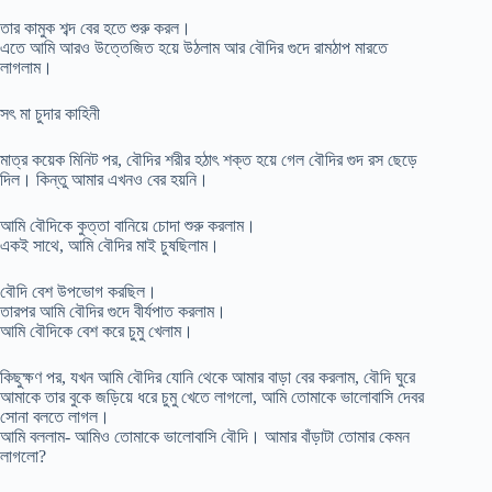
তার কামুক শব্দ বের হতে শুরু করল।
এতে আমি আরও উত্তেজিত হয়ে উঠলাম আর বৌদির গুদে রামঠাপ মারতে
লাগলাম।
সৎ মা চুদার কাহিনী
মাত্র কয়েক মিনিট পর, বৌদির শরীর হঠাৎ শক্ত হয়ে গেল বৌদির গুদ রস ছেড়ে
দিল। কিন্তু আমার এখনও বের হয়নি।
আমি বৌদিকে কুত্তা বানিয়ে চোদা শুরু করলাম।
একই সাথে, আমি বৌদির মাই চুষছিলাম।
বৌদি বেশ উপভোগ করছিল।
তারপর আমি বৌদির গুদে বীর্যপাত করলাম।
আমি বৌদিকে বেশ করে চুমু খেলাম।
কিছুক্ষণ পর, যখন আমি বৌদির যোনি থেকে আমার বাড়া বের করলাম, বৌদি ঘুরে
আমাকে তার বুকে জড়িয়ে ধরে চুমু খেতে লাগলো, আমি তোমাকে ভালোবাসি দেবর
সোনা বলতে লাগল।
আমি বললাম- আমিও তোমাকে ভালোবাসি বৌদি। আমার বাঁড়াটা তোমার কেমন
লাগলো?