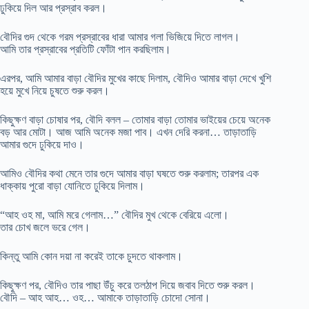
ঢুকিয়ে দিল আর প্রস্রাব করল।
বৌদির গুদ থেকে গরম প্রস্রাবের ধারা আমার গলা ভিজিয়ে দিতে লাগল।
আমি তার প্রস্রাবের প্রতিটি ফোঁটা পান করছিলাম।
এরপর, আমি আমার বাড়া বৌদির মুখের কাছে দিলাম, বৌদিও আমার বাড়া দেখে খুশি
হয়ে মুখে নিয়ে চুষতে শুরু করল।
কিছুক্ষণ বাড়া চোষার পর, বৌদি বলল – তোমার বাড়া তোমার ভাইয়ের চেয়ে অনেক
বড় আর মোটা। আজ আমি অনেক মজা পাব। এখন দেরি করনা… তাড়াতাড়ি
আমার গুদে ঢুকিয়ে দাও।
আমিও বৌদির কথা মেনে তার গুদে আমার বাড়া ঘষতে শুরু করলাম; তারপর এক
ধাক্কায় পুরো বাড়া যোনিতে ঢুকিয়ে দিলাম।
“আহ ওহ মা, আমি মরে গেলাম…” বৌদির মুখ থেকে বেরিয়ে এলো।
তার চোখ জলে ভরে গেল।
কিন্তু আমি কোন দয়া না করেই তাকে চুদতে থাকলাম।
কিছুক্ষণ পর, বৌদিও তার পাছা উঁচু করে তলঠাপ দিয়ে জবাব দিতে শুরু করল।
বৌদি – আহ আহ… ওহ… আমাকে তাড়াতাড়ি চোদো সোনা।