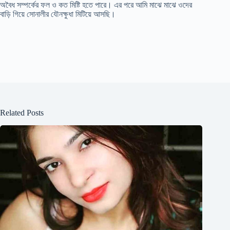
অবৈধ সম্পর্কের ফল ও কত মিষ্টি হতে পারে। এর পরে আমি মাঝে মাঝে ওদের
বাড়ি গিয়ে সোনালীর যৌনক্ষুধা মিটিয়ে আসছি।
Related Posts