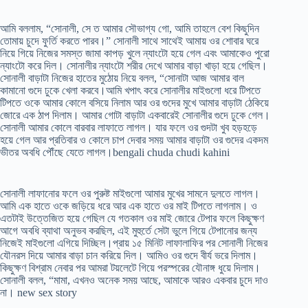
আমি বললাম, “সোনালী, সে ত আমার সৌভাগ্য গো, আমি তাহলে বেশ কিছুদিন
তোমায় চুদে ফুর্তি করতে পারব।” সোনালী সাথে সাথেই আমায় ওর শোবার ঘরে
নিয়ে গিয়ে নিজের সমস্ত জামা কাপড় খুলে ন্যাংটো হয়ে গেল এবং আমাকেও পুরো
ন্যাংটো করে দিল। সোনালীর ন্যাংটো শরীর দেখে আমার বাড়া খাড়া হয়ে গেছিল।
সোনালী বাড়াটা নিজের হাতের মুঠোয় নিয়ে বলল, “সোনাটা আজ আমার বাল
কামানো গুদে ঢুকে খেলা করবে।আমি খপাৎ করে সোনালীর মাইগুলো ধরে টিপতে
টিপতে ওকে আমার কোলে বসিয়ে নিলাম আর ওর গুদের মুখে আমার বাড়াটা ঠেকিয়ে
জোরে এক ঠাপ দিলাম। আমার গোটা বাড়াটা একবারেই সোনালীর গুদে ঢুকে গেল।
সোনালী আমার কোলে বারবার লাফাতে লাগল। যার ফলে ওর গুদটা খুব হড়হড়ে
হয়ে গেল আর প্রতিবার ও কোলে চাপ দেবার সময় আমার বাড়াটা ওর গুদের একদম
ভীতর অবধি পৌঁছে যেতে লাগল।bengali chuda chudi kahini
সোনালী লাফানোর ফলে ওর পুরুষ্ট মাইগুলো আমার মুখের সামনে দুলতে লাগল।
আমি এক হাতে ওকে জড়িয়ে ধরে আর এক হাতে ওর মাই টিপতে লাগলাম। ও
এতটাই উত্তেজিত হয়ে গেছিল যে গতকাল ওর মাই জোরে টেপার ফলে কিছুক্ষণ
আগে অবধি ব্যাথা অনুভব করছিল, এই মুহুর্তে সেটা ভুলে গিয়ে টেপানোর জন্য
নিজেই মাইগুলো এগিয়ে দিচ্ছিল।প্রায় ১৫ মিনিট লাফালাফির পর সোনালী নিজের
যৌনরস দিয়ে আমার বাড়া চান করিয়ে দিল। আমিও ওর গুদে বীর্য ভরে দিলাম।
কিছুক্ষণ বিশ্রাম নেবার পর আমরা টয়লেটে গিয়ে পরস্পরের যৌনাঙ্গ ধুয়ে দিলাম।
সোনালী বলল, “মামা, এখনও অনেক সময় আছে, আমাকে আরও একবার চুদে দাও
না। new sex story