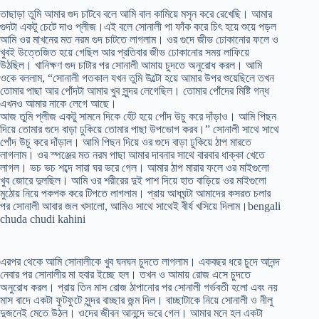
তাছাড়া তুমি আমার গুদ চাটবে বলে আমি বাল কামিয়ে মসৃন করে রেখেছি। আমার
গুদটা একটু চেটে দাও প্লীজ।এই বলে সোনালী পা ফাঁক করে চিৎ হয়ে শুয়ে পড়ল
আমি ওর মাখনের মত নরম গুদ চাটতে লাগলাম। ওর গুদে জীভ ঢোকানোর ফলে ও
খুবই উত্তেজিত হয়ে গেছিল আর প্রতিবার জীভ ঢোকানোর সময় লাফিয়ে
উঠছিল। খানিক্ষণ গুদ চাটার পর সোনালী আমায় চুদতে অনুরোধ করল। আমি
ওকে বললাম, “সোনালী গতকাল যখন তুমি উল্টো হয়ে আমার উপর শুয়েছিলে তখন
তোমার পাছা আর পোঁদটা আমার খুব সুন্দর লেগেছিল। তোমার পোঁদের মিষ্টি গন্ধ
এখনও আমার নাকে লেগে আছে।
আজ তুমি প্লীজ একটু সামনে দিকে হেঁট হয়ে পোঁদ উচু করে দাঁড়াও। আমি পিছন
দিয়ে তোমার গুদে বাড়া ঢুকিয়ে তোমার পাছা উপভোগ করব।” সোনালী সাথে সাথে
পোঁদ উচু করে দাঁড়াল। আমি পিছন দিয়ে ওর গুদে বাড়া ঢুকিয়ে ঠাপ মারতে
লাগলাম। ওর স্পঞ্জের মত নরম পাছা আমার দাবনার সাথে বারবার ধাক্কা খেতে
লাগল। ভচ ভচ শব্দে সারা ঘর ভরে গেল। আমার ঠাপ মারার ফলে ওর মাইগুলো
খুব জোরে দুলছিল। আমি ওর শরীরের দুই পাশ দিয়ে হাত বাড়িয়ে ওর মাইগুলো
মুঠোয় নিয়ে পকপক করে টিপতে লাগলাম। প্রায় আধঘন্টা আমাদের কসরত চলার
পর সোনালী আবার জল খসালো, আমিও সাথে সাথেই বীর্য খসিয়ে দিলাম।bengali
chuda chudi kahini
এরপর থেকে আমি সোনালীকে খুব ঘনঘন চুদতে লাগলাম। একবছর ধরে চুদে আনন্দ
নেবার পর সোনালীর মা হবার ইচ্ছে হল। তখন ও আমায় রোজ এসে চুদতে
অনুরোধ করল। প্রায় তিন মাস রোজ ঠাপানোর পর সোনালী গর্ভবতী হলো এবং নয়
মাস বাদে একটা ফুটফুটে সুন্দর বাচ্ছার জন্ম দিল। বাচ্ছাটাকে নিয়ে সোনালী ও নীলু
দুজনেই মেতে উঠল। ওদের জীবন আনন্দে ভরে গেল। আমার মনে হল একটা