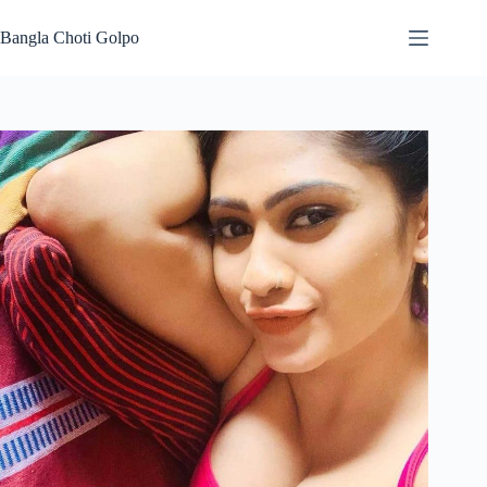
Skip
to
Bangla Choti Golpo
content