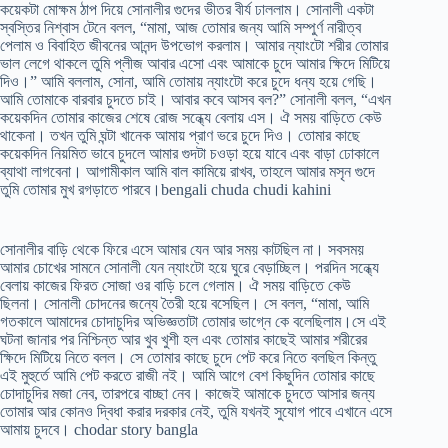
কয়েকটা মোক্ষম ঠাপ দিয়ে সোনালীর গুদের ভীতর বীর্য ঢাললাম। সোনালী একটা
স্বস্তির নিশ্বাস টেনে বলল, “মামা, আজ তোমার জন্য আমি সম্পুর্ণ নারীত্ব
পেলাম ও বিবাহিত জীবনের আনন্দ উপভোগ করলাম। আমার ন্যাংটো শরীর তোমার
ভাল লেগে থাকলে তুমি প্লীজ আবার এসো এবং আমাকে চুদে আমার ক্ষিদে মিটিয়ে
দিও।” আমি বললাম, সোনা, আমি তোমায় ন্যাংটো করে চুদে ধন্য হয়ে গেছি।
আমি তোমাকে বারবার চুদতে চাই। আবার কবে আসব বল?” সোনালী বলল, “এখন
কয়েকদিন তোমার কাজের শেষে রোজ সন্ধ্যে বেলায় এস। ঐ সময় বাড়িতে কেউ
থাকেনা। তখন তুমি ঘন্টা খানেক আমায় প্রাণ ভরে চুদে দিও। তোমার কাছে
কয়েকদিন নিয়মিত ভাবে চুদলে আমার গুদটা চওড়া হয়ে যাবে এবং বাড়া ঢোকালে
ব্যাথা লাগবেনা। আগামীকাল আমি বাল কামিয়ে রাখব, তাহলে আমার মসৃন গুদে
তুমি তোমার মুখ রগড়াতে পারবে।bengali chuda chudi kahini
সোনালীর বাড়ি থেকে ফিরে এসে আমার যেন আর সময় কাটছিল না। সবসময়
আমার চোখের সামনে সোনালী যেন ন্যাংটো হয়ে ঘুরে বেড়াচ্ছিল। পরদিন সন্ধ্যে
বেলায় কাজের ফিরত সোজা ওর বাড়ি চলে গেলাম। ঐ সময় বাড়িতে কেউ
ছিলনা। সোনালী চোদনের জন্যে তৈরী হয়ে বসেছিল। সে বলল, “মামা, আমি
গতকালে আমাদের চোদাচুদির অভিজ্ঞতাটা তোমার ভাগ্নে কে বলেছিলাম।সে এই
ঘটনা জানার পর নিশ্চিন্ত আর খুব খুশী হল এবং তোমার কাছেই আমার শরীরের
ক্ষিদে মিটিয়ে নিতে বলল। সে তোমার কাছে চুদে পেট করে নিতে বলছিল কিন্তু
এই মুহুর্তে আমি পেট করতে রাজী নই। আমি আগে বেশ কিছুদিন তোমার কাছে
চোদাচুদির মজা নেব, তারপরে বাচ্ছা নেব। কাজেই আমাকে চুদতে আসার জন্য
তোমার আর কোনও দ্বিধা করার দরকার নেই, তুমি যখনই সুযোগ পাবে এখানে এসে
আমায় চুদবে। chodar story bangla