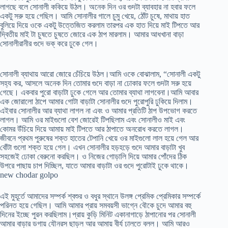
লাগছে বলে সোনালী ককিয়ে উঠল। অনেক দিন ওর গুদটা ব্যাবহার না হবার ফলে
একটু সরু হয়ে গেছিল। আমি সোনালীর গালে চুমু খেয়ে, ঠোঁট চুষে, মাথায় হাত
বুলিয়ে দিয়ে ওকে একটু উত্তেজিত করলাম তারপর এক হাত দিয়ে মাই টিপতে আর
দ্বিতীয় মাই টা চুষতে চুষতে জোরে এক ঠাপ মারলাম। আমার আধখানা বাড়া
সোনালীরানীর গুদে ভক্ করে ঢুকে গেল।
সোনালী ব্যাথায় আরো জোরে চেঁচিয়ে উঠল।আমি ওকে বোঝালাম, “সোনালী একটু
সহ্য কর, আসলে অনেক দিন তোমার গুদে বাড়া না ঢোকার ফলে গুদটা সরু হয়ে
গেছে। একবার পুরো বাড়াটা ঢুকে গেলে আর তোমার ব্যাথা লাগবেনা।আমি আবার
এক জোরালো ঠাপে আমার গোটা বাড়াটা সোনালীর গুদে পুরোপুরি ঢুকিয়ে দিলাম।
এইবার সোনালীর আর ব্যাথা লাগল না এবং ও আমার প্রতিটি ঠাপ উপভোগ করতে
লাগল। আমি ওর মাইগুলো বেশ জোরেই টিপছিলাম এবং সোনালীও মাই এবং
কোমর উঁচিয়ে দিয়ে আমায় মাই টিপতে আর ঠাপাতে অনরোধ করতে লাগল।
জীবনে প্রথম পুরুষের শক্ত হাতের টেপানি খেয়ে ওর মাইগুলো লাল হয়ে গেল আর
বোঁটা গুলো শক্ত হয়ে গেল। এখন সোনালীর হড়হড়ে গুদে আমার বাড়াটা খুব
সহজেই ঢোকা বেরুনো করছিল। ও নিজের গোড়ালি দিয়ে আমার পোঁদের ঠিক
উপরে পাছায় চাপ দিচ্ছিল, যাতে আমার বাড়াটা ওর গুদে পুরোটাই ঢুকে থাকে।
new chodar golpo
এই মুহূর্তে আমাদের সম্পর্ক শ্বশুর ও বধুর স্থানে উলঙ্গ প্রেমিক প্রেমিকার সম্পর্কে
পরিনত হয়ে গেছিল। আমি আমার প্রায় সমবয়সী ভাগ্নে বৌকে চুদে আমার বহু
দিনের ইচ্ছে পুরন করছিলাম।প্রায় কুড়ি মিনিট একানাগাড়ে ঠাপানোর পর সোনালী
আমার বাড়ার ডগায় যৌনরস ছাড়ল আর আমায় বীর্য ঢালতে বলল। আমি আরও