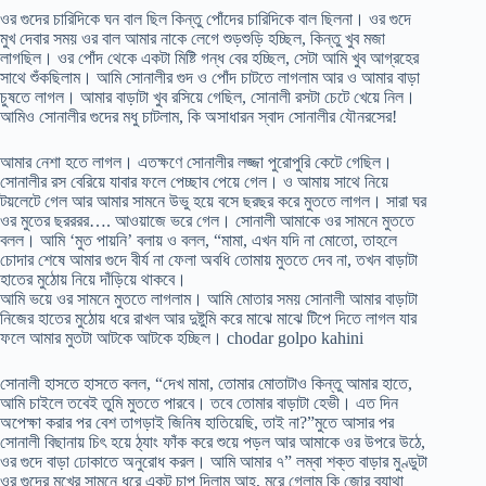
ওর গুদের চারিদিকে ঘন বাল ছিল কিন্তু পোঁদের চারিদিকে বাল ছিলনা। ওর গুদে
মুখ দেবার সময় ওর বাল আমার নাকে লেগে শুড়শুড়ি হচ্ছিল, কিন্তু খুব মজা
লাগছিল। ওর পোঁদ থেকে একটা মিষ্টি গন্ধ বের হচ্ছিল, সেটা আমি খুব আগ্রহের
সাথে শুঁকছিলাম। আমি সোনালীর গুদ ও পোঁদ চাটতে লাগলাম আর ও আমার বাড়া
চুষতে লাগল। আমার বাড়াটা খুব রসিয়ে গেছিল, সোনালী রসটা চেটে খেয়ে নিল।
আমিও সোনালীর গুদের মধু চাটলাম, কি অসাধারন স্বাদ সোনালীর যৌনরসের!
আমার নেশা হতে লাগল। এতক্ষণে সোনালীর লজ্জা পুরোপুরি কেটে গেছিল।
সোনালীর রস বেরিয়ে যাবার ফলে পেচ্ছাব পেয়ে গেল। ও আমায় সাথে নিয়ে
টয়লেটে গেল আর আমার সামনে উভু হয়ে বসে ছরছর করে মুততে লাগল। সারা ঘর
ওর মুতের ছরররর…. আওয়াজে ভরে গেল। সোনালী আমাকে ওর সামনে মুততে
বলল। আমি ‘মুত পায়নি’ বলায় ও বলল, “মামা, এখন যদি না মোতো, তাহলে
চোদার শেষে আমার গুদে বীর্য না ফেলা অবধি তোমায় মুততে দেব না, তখন বাড়াটা
হাতের মুঠোয় নিয়ে দাঁড়িয়ে থাকবে।
আমি ভয়ে ওর সামনে মুততে লাগলাম। আমি মোতার সময় সোনালী আমার বাড়াটা
নিজের হাতের মুঠোয় ধরে রাখল আর দুষ্টুমি করে মাঝে মাঝে টিপে দিতে লাগল যার
ফলে আমার মুতটা আটকে আটকে হচ্ছিল। chodar golpo kahini
সোনালী হাসতে হাসতে বলল, “দেখ মামা, তোমার মোতাটাও কিন্তু আমার হাতে,
আমি চাইলে তবেই তুমি মুততে পারবে। তবে তোমার বাড়াটা হেভী। এত দিন
অপেক্ষা করার পর বেশ তাগড়াই জিনিষ হাতিয়েছি, তাই না?”মুতে আসার পর
সোনালী বিছানায় চিৎ হয়ে ঠ্যাং ফাঁক করে শুয়ে পড়ল আর আমাকে ওর উপরে উঠে,
ওর গুদে বাড়া ঢোকাতে অনুরোধ করল। আমি আমার ৭” লম্বা শক্ত বাড়ার মুণ্ডুটা
ওর গুদের মুখের সামনে ধরে একটু চাপ দিলাম আহ, মরে গেলাম কি জোর ব্যাথা