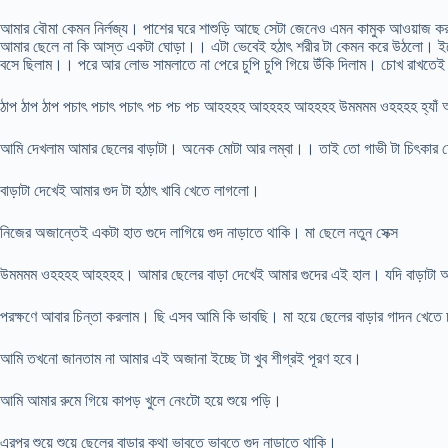
আমার বৌমা কেমন নির্লজ্য। পাশের ঘরে শাশুড়ি আছে সেটা জেনেও এমন কামুক আওয়া
আমার ছেলে না কি আস্ত একটা ঘোড়া।। এটা ভেবেই হঠাৎ শরীর টা কেমন করে উঠলো। ইচ্
বসে ছিলাম।। পরে আর লোভ সামলাতে না পেরে চুপি চুপি গিয়ে উঁকি দিলাম। চোখ রাখতে
ঠাপ ঠাপ ঠাপ পচাৎ পচাৎ পচাৎ পচ পচ পচ আহহহহ আহহহহ আহহহহ উমমমম ওহহহহ হ্যা
আমি দেখলাম আমার ছেলের বাড়াটা। অনেক মোটা আর লম্বা।। তাই তো গাভী টা চিৎকার
বাড়াটা দেখেই আমার গুদ টা হঠাৎ খাবি খেতে লাগলো।
নিজের অজান্তেই একটা হাত গুদে লাগিয়ে গুদ নাড়াতে থাকি। মা ছেলে নতুন সেক্স
উমমমম ওহহহহ আহহহহ। আমার ছেলের বাড়া দেখেই আমার গুদের এই হাল। যদি বাড়াটা আ
পরক্ষণে আবার চিন্তা করলাম। ছি এসব আমি কি ভাবছি। মা হয়ে ছেলের বাড়ার গাদন খেতে
আমি তখনো জানতাম না আমার এই অজানা ইচ্ছে টা খুব শীগ্রই পূরণ হবে।
আমি আমার রুমে গিয়ে কাপড় খুলে নেংটো হয়ে শুয়ে পড়ি।
এরপর শুয়ে শুয়ে ছেলের বাড়ার কথা ভাবতে ভাবতে গুদ নাড়াতে থাকি।