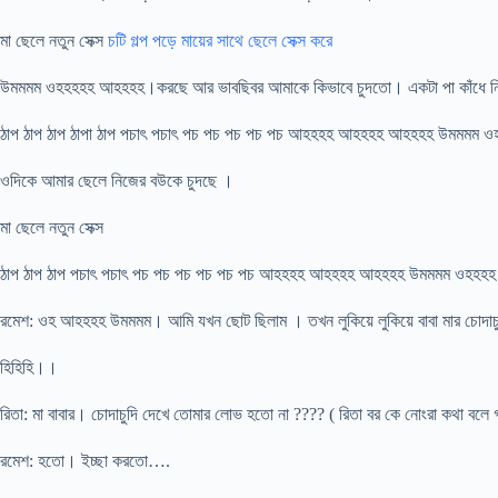
মা ছেলে নতুন সেক্স
চটি গল্প পড়ে মায়ের সাথে ছেলে সেক্স করে
উমমমম ওহহহহহ আহহহহ।করছে আর ভাবছিবর আমাকে কিভাবে চুদতো। একটা পা কাঁধে নিয
ঠাপ ঠাপ ঠাপ ঠাপা ঠাপ পচাৎ পচাৎ পচ পচ পচ পচ পচ আহহহহ আহহহহ আহহহহ উমমমম ও
ওদিকে আমার ছেলে নিজের বউকে চুদছে ।
মা ছেলে নতুন সেক্স
ঠাপ ঠাপ ঠাপ পচাৎ পচাৎ পচ পচ পচ পচ পচ পচ আহহহহ আহহহহ আহহহহ উমমমম ওহহহহ হ
রমেশ: ওহ আহহহহ উমমমম। আমি যখন ছোট ছিলাম । তখন লুকিয়ে লুকিয়ে বাবা মার চোদাচ
হিহিহি।।
রিতা: মা বাবার। চোদাচুদি দেখে তোমার লোভ হতো না ???? ( রিতা বর কে নোংরা কথা বলে গ
রমেশ: হতো। ইচ্ছা করতো….