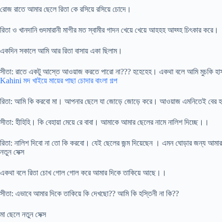
রোজ রাতে আমার ছেলে রিতা কে রসিয়ে রসিয়ে চোদে।
রিতা ও খানদানি গুদমারানী মাগীর মত স্বামীর গাদন খেয়ে খেয়ে আহহহ আহ্হ্হ চিৎকার করে।
একদিন সকালে আমি আর রিতা বাসায় একা ছিলাম।
সীতা: রাতে একটু আস্তে আওয়াজ করতে পারো না??? হহেহেহ। একথা বলে আমি মুচকি হাস
Kahini মদ খাইয়ে মায়ের পাছা চোদার বাংলা গল্প
রিতা: আমি কি করবো মা। আপনার ছেলে যা জোড়ে জোড়ে করে। আওয়াজ এমনিতেই বের হ
সীতা: হীহিহি। কি বেহায়া মেয়ে রে বাবা। আমাকে আমার ছেলের নামে নালিশ দিচ্ছে।।
রিতা: নালিশ দিবো না তো কি করবো। যেই ছেলের জন্ম দিয়েছেন । এমন ঘোড়ার জন্য আম
নতুন সেক্স
একথা বলে রিতা চোখ গোল গোল করে আমার দিকে তাকিয়ে আছে।।
সীতা: এভাবে আমার দিকে তাকিয়ে কি দেখছো?? আমি কি হস্তিনী না কি??
মা ছেলে নতুন সেক্স