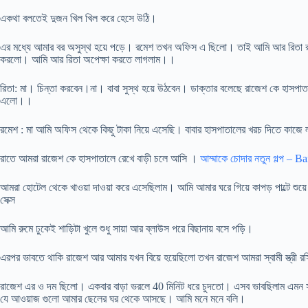
একথা বলতেই দুজন খিল খিল করে হেসে উঠি।
এর মধ্যে আমার বর অসুস্থ হয়ে পড়ে। রমেশ তখন অফিস এ ছিলো। তাই আমি আর রিতা রাজে
করলো। আমি আর রিতা অপেক্ষা করতে লাগলাম।।
রিতা: মা। চিন্তা করবেন।না। বাবা সুস্থ হয়ে উঠবেন। ডাক্তার বলেছে রাজেশ কে হাসপা
এলো।।
রমেশ : মা আমি অফিস থেকে কিছু টাকা নিয়ে এসেছি। বাবার হাসপাতালের খরচ দিতে কাজে
রাতে আমরা রাজেশ কে হাসপাতালে রেখে বাড়ী চলে আসি ।
আম্মাকে চোদার নতুন গল্প – 
আমরা হোটেল থেকে খাওয়া দাওয়া করে এসেছিলাম। আমি আমার ঘরে গিয়ে কাপড় পাল্টে শ
সেক্স
আমি রুমে ঢুকেই শাড়িটা খুলে শুধু সায়া আর ব্লাউস পরে বিছানায় বসে পড়ি।
এরপর ভাবতে থাকি রাজেশ আর আমার যখন বিয়ে হয়েছিলো তখন রাজেশ আমরা স্বামী স্ত্রী রস
রাজেশ এর ও দম ছিলো। একবার বাড়া ভরলে 40 মিনিট ধরে চুদতো। এসব ভাবছিলাম এমন স
যে আওয়াজ গুলো আমার ছেলের ঘর থেকে আসছে। আমি মনে মনে বলি।