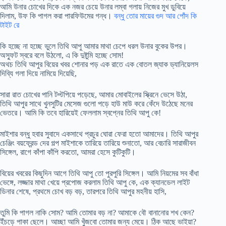
আমি উনার চোখের দিকে এক নজর চেয়ে উনার লম্বা গলায় নিজের মুখ ডুবিয়ে
দিলাম, উফ কি পাগল করা পারফিউমের গন্ধ।
বন্ধু তোর মায়ের গুদ আর পোঁদ কি
টাইট রে
কি হচ্ছে না হচ্ছে ভুলে তিথি আপু আমার মাথা চেপে ধরল উনার বুকের উপর।
অস্ফুট স্বরে বলে উঠলো, এ কি দুষ্টুমি হচ্ছে সোম!
অথচ তিথি আপুর বিয়ের খবর শোনার পড় এক রাতে এক বোতল জ্যাক ড্যানিয়েলস
দিব্যি গলা দিয়ে নামিয়ে দিয়েছি,
সারা রাত চোখের পানি টপ্টপিয়ে পড়েছে, আমার মোবাইলের স্ক্রিনে ভেসে উঠা,
তিথি আপুর সাথে খুনসুটির মেসেজ গুলো পড়ে হাউ মাউ করে কেঁদে উঠেছে মনের
ভেতরে। আমি কি তবে হারিয়েই ফেললাম স্বপ্নের তিথি আপু কে!
মাইশার বন্ধু হবার সুবাদে একসাথে প্রচুর ঘোরা ফেরা হতো আমাদের। তিথি আপুর
চেঞ্জিং বয়ফ্রেন্ড দের গল্প মাইশাকে তারিয়ে তারিয়ে শুনাতো, আর বেচারি সারাজীবন
সিঙ্গেল, রাগে কাঁপা কাঁপি করতো, আমরা হেসে কুটিকুটি।
বিয়ের খবরের কিছুদিন আগে তিথি আপু তো পুরপুরি সিঙ্গেল। আমি নিয়মের সব বাঁধা
ভেঙ্গে, লজ্জার মাথা খেয়ে প্রপোজ করলাম তিথি আপু কে, এক ক্যানডেল লাইট
ডিনার শেষে, প্রথমে চোখ বড় বড়, তারপরে তিথি আপুর মহনীয় হাসি,
তুমি কি পাগল নাকি সোম? আমি তোমার বড় না? আমাকে বৌ বানানোর শখ কেন?
ইঁচড়ে পাকা ছেলে। আচ্ছা আমি খুঁজবো তোমার জন্য মেয়ে। ঠিক আছে ভাইয়া?