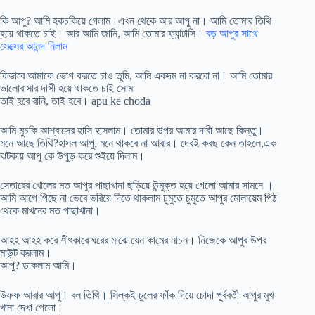
কি আপু? আমি হকচকিয়ে গেলাম।এখন থেকে আর আপু না। আমি তোমার তিথি
হয়ে থাকতে চাই। আর আমি জানি, আমি তোমার ফ্যান্টাসি।
বড় আপুর সাথে
সেক্সের আনন্দ নিলাম
কিভাবে আমাকে ভোগ করতে চাও তুমি, আমি একদম না করবো না। আমি তোমার
ভালোবাসার দাসী হয়ে থাকতে চাই সোম
তাই হবে রানি, তাই হবে। apu ke choda
আমি মুচকি আশ্বাসের হাসি হাসলাম। তোমার উপর আমার দাবী আছে কিন্তু।
মনে আছে তিথি?হাসল আপু, মনে থাকবে না আবার। দেরই করছ কেন তাহলে,এক
ঝটকায় আপু কে উপুড় করে শুইয়ে দিলাম।
সেতারের খোলের মত আপুর পাছাখানা ছড়িয়ে উন্মুক্ত হয়ে গেলো আমার সামনে ।
আমি আগে পিছে না ভেবে ভরিয়ে দিতে থাকলাম চুমুতে চুমুতে আপুর মোলায়েম পিঠ
থেকে মাখনের মত পাছাখানা।
আহহ আহহ করে শীৎকারে ঘরের মাঝে যেন কামের নাচন। নিজেকে আপুর উপর
মাউন্ট করলাম।
আপু? ডাকলাম আমি।
উফফ আবার আপু। বল তিথি। সিল্কই চুলের ফাঁক দিয়ে চোদা পূর্ববর্তী আপুর মুখ
খানা দেখা গেলো।