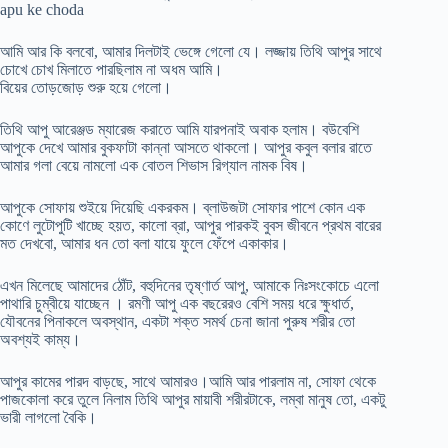
apu ke choda
আমি আর কি বলবো, আমার দিলটাই ভেঙ্গে গেলো যে। লজ্জায় তিথি আপুর সাথে
চোখে চোখ মিলাতে পারছিলাম না অধম আমি।
বিয়ের তোড়জোড় শুরু হয়ে গেলো।
তিথি আপু আরেঞ্জড ম্যারেজ করাতে আমি যারপনাই অবাক হলাম। বউবেশি
আপুকে দেখে আমার বুকফাটা কান্না আসতে থাকলো। আপুর কবুল বলার রাতে
আমার গলা বেয়ে নামলো এক বোতল শিভাস রিগ্যাল নামক বিষ।
আপুকে সোফায় শুইয়ে দিয়েছি একরকম। ব্লাউজটা সোফার পাশে কোন এক
কোণে লুটোপুটি খাচ্ছে হয়ত, কালো ব্রা, আপুর পারকই বুবস জীবনে প্রথম বারের
মত দেখবো, আমার ধন তো বলা যায়ে ফুলে ফেঁপে একাকার।
এখন মিলেছে আমাদের ঠোঁট, বহুদিনের তৃষ্ণার্ত আপু, আমাকে নিঃসংকোচে এলো
পাথারি চুম্বীয়ে যাচ্ছেন । রমণী আপু এক বছরেরও বেশি সময় ধরে ক্ষুধার্ত,
যৌবনের পিনাকলে অবস্থান, একটা শক্ত সমর্থ চেনা জানা পুরুষ শরীর তো
অবশ্যই কাম্য।
আপুর কামের পারদ বাড়ছে, সাথে আমারও।আমি আর পারলাম না, সোফা থেকে
পাজকোলা করে তুলে নিলাম তিথি আপুর মায়াবী শরীরটাকে, লম্বা মানুষ তো, একটু
ভারী লাগলো বৈকি।