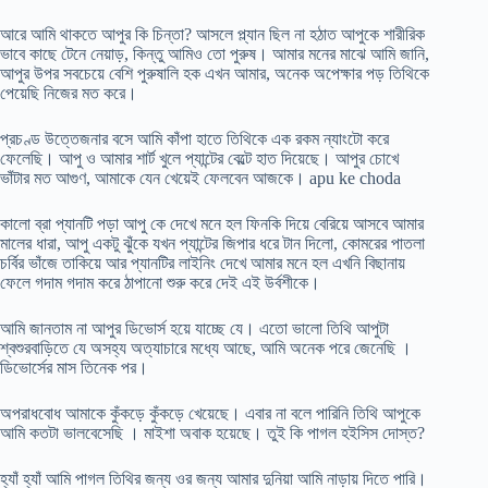
আরে আমি থাকতে আপুর কি চিন্তা? আসলে প্ল্যান ছিল না হঠাত আপুকে শারীরিক
ভাবে কাছে টেনে নেয়াড়, কিন্তু আমিও তো পুরুষ। আমার মনের মাঝে আমি জানি,
আপুর উপর সবচেয়ে বেশি পুরুষালি হক এখন আমার, অনেক অপেক্ষার পড় তিথিকে
পেয়েছি নিজের মত করে।
প্রচণ্ড উত্তেজনার বসে আমি কাঁপা হাতে তিথিকে এক রকম ন্যাংটো করে
ফেলেছি। আপু ও আমার শার্ট খুলে প্যান্টের বেল্টে হাত দিয়েছে। আপুর চোখে
ভাঁটার মত আগুণ, আমাকে যেন খেয়েই ফেলবেন আজকে। apu ke choda
কালো ব্রা প্যানটি পড়া আপু কে দেখে মনে হল ফিনকি দিয়ে বেরিয়ে আসবে আমার
মালের ধারা, আপু একটু ঝুঁকে যখন প্যান্টের জিপার ধরে টান দিলো, কোমরের পাতলা
চর্বির ভাঁজে তাকিয়ে আর প্যানটির লাইনিং দেখে আমার মনে হল এখনি বিছানায়
ফেলে গদাম গদাম করে ঠাপানো শুরু করে দেই এই উর্বশীকে।
আমি জানতাম না আপুর ডিভোর্স হয়ে যাচ্ছে যে। এতো ভালো তিথি আপুটা
শ্বশুরবাড়িতে যে অসহ্য অত্যাচারে মধ্যে আছে, আমি অনেক পরে জেনেছি ।
ডিভোর্সের মাস তিনেক পর।
অপরাধবোধ আমাকে কুঁকড়ে কুঁকড়ে খেয়েছে। এবার না বলে পারিনি তিথি আপুকে
আমি কতটা ভালবেসেছি । মাইশা অবাক হয়েছে। তুই কি পাগল হইসিস দোস্ত?
হ্যাঁ হ্যাঁ আমি পাগল তিথির জন্য ওর জন্য আমার দুনিয়া আমি নাড়ায় দিতে পারি।