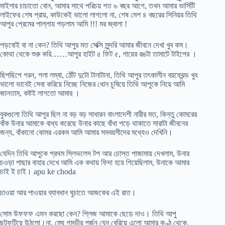
মাইশার চাচাতো বোন, আমার সাথে পরিচয় গত ৬ বছর আগে, তখন আমার ভার্সিটি
লাইফের শেষ প্রায়, কাউকেই ভালো লাগলো না, শেষ মেশ ৪ বছরের সিনিয়র তিথি
আপুর প্রেমের পাল্লায় পড়লাম আমি !!! মর জ্বালা !
পড়বোই বা না কেন? তিথি আপুর মত সেক্সি সুন্দরি আমার জীবনে দেখা খুব কম।
কোথা থেকে শুরু করি……আপুর হাইট ৫ ফিট ৫, গায়ের রঙটা তামাটে টাইপের ।
ছিপছিপে গরন, গলা লম্বা, ঠোঁট দুটো টানাটানা, তিথি আপুর তৎকালীন বয়ফ্রেন্ড খুব
ভালো ভাবেই সেবা করিয়ে নিচ্ছে নিজের ধোন চুষিয়ে তিথি আপুকে নিয়ে আমি
জানতাম, কষ্টই লাগতো আমার ।
বুকগুলো তিথি আপুর ছিল না বড় বড় সাধারন বাংলাদেশী নারীর মত, কিন্তু কোমরের
বাঁক উনার আমাকে বাধ্য করেছে উনার কাছে বাঁধা পড়ে থাকাতে সারাটা জীবনের
জন্য, বাঁকানো কোমর এরকম আমি আমার সমবয়সীদের মধ্যেও দেখিনি।
যেদিন তিথি আপুকে প্রথম স্লিভলেস টপ আর চোস্ত পাজামায় দেখলাম, উনার
চওড়া পাছার বাহার দেখে আমি এক কথায় ফিদা হয়ে গিয়েছিলাম, উনাকে আমার
চাই ই চাই। apu ke choda
চাওয়া আর পাওয়ার ব্যাবধান ঘুচাতে আজকের এই রাত।
সোম উফফফ এমন করছো কেন? প্লিজ আমাকে ছেড়ে দাও। তিথি আপু
ছটফটিয়ে উঠলো।না, মেঘ গম্ভীর গর্জন যেন বেরিয়ে এলো আমার কণ্ঠ থেকে,