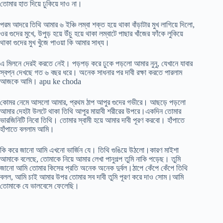
তোমার হাত দিয়ে ঢুকিয়ে দাও না।
পরম আদরে তিথি আমার ৬ ইঞ্চি লম্বা শক্ত হয়ে থাকা বাঁড়াটার মুখ লাগিয়ে দিলো,
ওর গুদের মুখে, উপুড় হয়ে উঁচু হয়ে থাকা লম্বাটে পাছার খাঁজের ফাঁকে লুকিয়ে
থাকা গুদের মুখ খুঁজে পাওয়া কি আমার সাধ্য।
এ মিলনে দেরই করতে নেই। পড়পড় করে ঢুকে পড়লো আমার নুনু, যেখানে যাবার
স্বপ্ন দেখছে গত ৬ বছর ধরে। অনেক সাধনার পর দাবী রক্ষা করতে পারলাম
আজকে আমি। apu ke choda
কোমর নেমে আসলো আমার, প্রথম ঠাপ আপুর গুদের গভীরে। আছড়ে পড়লো
আমার দেহটা উলটে থাকা তিথি আপুর মায়াবী শরীরের উপরে।একদিন তোমার
ভারজিনিটি নিবো তিথি। তোমার স্বামী হয়ে আমার দাবী পূরণ করবো। হাঁপাতে
হাঁপাতে বললাম আমি।
কি করে জানো আমি এখনো ভার্জিন যে। তিথি গুঙিয়ে উঠলো।কারণ মাইশা
আমাকে বলেছে, তোমাকে নিয়ে আমার লেখা পানুগল্প তুমি নাকি পড়েছ। তুমি
জানো আমি তোমার কিসের প্রতি অনেক অনেক দুর্বল।ঠাপে কেঁপে কেঁপে তিথি
বলল, আমি চাই আমার উপর তোমার সব দাবী তুমি পূরণ করে দাও সোম।আমি
তোমাকে যে ভালবেসে ফেলেছি।