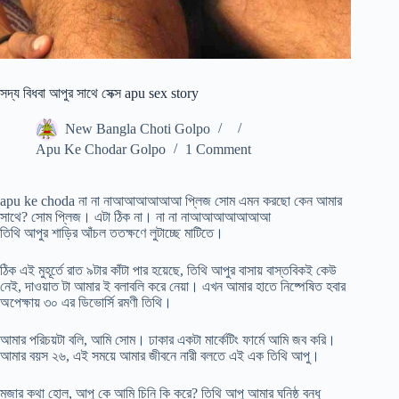
সদ্য বিধবা আপুর সাথে সেক্স apu sex story
New Bangla Choti Golpo
Apu Ke Chodar Golpo
1 Comment
apu ke choda না না নাআআআআআআ প্লিজ সোম এমন করছো কেন আমার
সাথে? সোম প্লিজ। এটা ঠিক না। না না নাআআআআআআআ
তিথি আপুর শাড়ির আঁচল ততক্ষণে লুটাচ্ছে মাটিতে।
ঠিক এই মুহূর্তে রাত ৯টার কাঁটা পার হয়েছে, তিথি আপুর বাসায় বাস্তবিকই কেউ
নেই, দাওয়াত টা আমার ই বলাবলি করে নেয়া। এখন আমার হাতে নিষ্পেষিত হবার
অপেক্ষায় ৩০ এর ডিভোর্সি রমণী তিথি।
আমার পরিচয়টা বলি, আমি সোম। ঢাকার একটা মার্কেটিং ফার্মে আমি জব করি।
আমার বয়স ২৬, এই সময়ে আমার জীবনে নারী বলতে এই এক তিথি আপু।
মজার কথা হোল, আপু কে আমি চিনি কি করে? তিথি আপু আমার ঘনিষ্ঠ বন্ধু