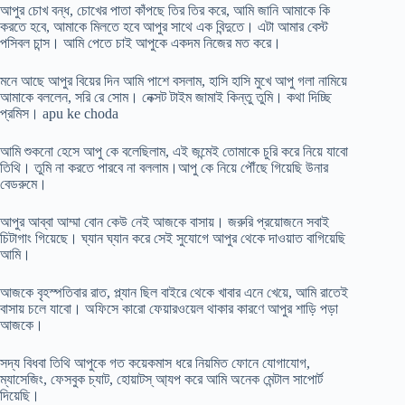
আপুর চোখ বন্ধ, চোখের পাতা কাঁপছে তির তির করে, আমি জানি আমাকে কি
করতে হবে, আমাকে মিলতে হবে আপুর সাথে এক বিন্দুতে। এটা আমার বেস্ট
পসিবল চান্স। আমি পেতে চাই আপুকে একদম নিজের মত করে।
মনে আছে আপুর বিয়ের দিন আমি পাশে বসলাম, হাসি হাসি মুখে আপু গলা নামিয়ে
আমাকে বললেন, সরি রে সোম। নেক্সট টাইম জামাই কিন্তু তুমি। কথা দিচ্ছি
প্রমিস। apu ke choda
আমি শুকনো হেসে আপু কে বলেছিলাম, এই জন্মেই তোমাকে চুরি করে নিয়ে যাবো
তিথি। তুমি না করতে পারবে না বললাম।আপু কে নিয়ে পৌঁছে গিয়েছি উনার
বেডরুমে।
আপুর আব্বা আম্মা বোন কেউ নেই আজকে বাসায়। জরুরি প্রয়োজনে সবাই
চিটাগাং গিয়েছে। ঘ্যান ঘ্যান করে সেই সুযোগে আপুর থেকে দাওয়াত বাগিয়েছি
আমি।
আজকে বৃহস্পতিবার রাত, প্ল্যান ছিল বাইরে থেকে খাবার এনে খেয়ে, আমি রাতেই
বাসায় চলে যাবো। অফিসে কারো ফেয়ারওয়েল থাকার কারণে আপুর শাড়ি পড়া
আজকে।
সদ্য বিধবা তিথি আপুকে গত কয়েকমাস ধরে নিয়মিত ফোনে যোগাযোগ,
ম্যাসেজিং, ফেসবুক চ্যাট, হোয়াটস্ আ্যপ করে আমি অনেক মেন্টাল সাপোর্ট
দিয়েছি।