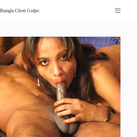
Skip
to
Bangla Choti Golpo
content