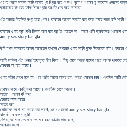
এরপর থেকে শায়লা আন্টি আমার খুব প্রিয় হয়ে গেল। সুযোগ পেলেই ঢু মারতাম ওনাদের রান্
ব্লাউজের উপরের ফাক দিয়ে প্রায় অর্ধেক বের হয়ে আসতো।
এটা আমার নিয়মিত দৃশ্য হয়ে গেল। তাছাড়া অনেক সময়ই ঘরে কাজ করার সময় উনি শাড়ী
তাছাড়া ওনার ব্রা বেশী ছিলনা বলে ঘরে ব্রা টা পরতেন না। ফলে খালি ব্লাউজের খোলসে ওনার 
aunty sex story bangla
উনি যখন আমাদের বাসায় আসতেন তখনো দেখতাম ওনার শাড়ী বুকে ঠিকমতো নাই। হয়তো এক
আমি জানিনা এটা ওনার ইচ্ছাকৃত ছিল কিনা। কিছু মেয়ে আছে যাদের গায়ে কাপড় থাকতে 
বোধহয় অপচয় হচ্ছে।
ওনার শরীর দেখে মনে হয়, এই শরীর আরো আদর চায়, আরো সোহাগ চায়। একদিন আমি সেই 
তোমার সাথে একটু কথা আছে। বালতিটা রেখে আসো।
আচ্ছা। বলেন কী কথা।
তোমার বয়স কতো
সতের হবে
তোমাকে দেখে তো আরো কম লাগে, ১৪ ১৫ মতো aunty sex story bangla
যাহ কী যে বলেন আন্টি
সত্যি, আমি জানতাম না তোমার বয়স আমার কাছাকাছি
আপনার কতো