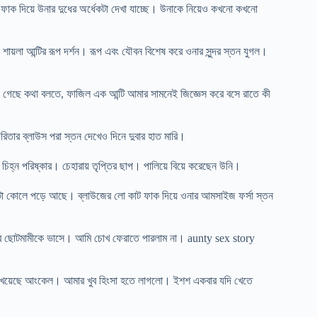
াক দিয়ে উনার দুধের অর্ধেকটা দেখা যাচ্ছে। উনাকে নিয়েও কখনো কখনো
শায়লা আন্টির রূপ দর্শন। রূপ এবং যৌবন বিশেষ করে ওনার সুন্দর স্তন যুগল।
রা গেছে কথা বলতে, ফাজিল এক আন্টি আমার সামনেই জিজ্ঞেস করে বসে রাতে কী
িতার ব্লাউস পরা স্তন দেখেও দিনে দুবার হাত মারি।
চিহ্ন পরিষ্কার। চেহারায় তৃপ্তির ছাপ। পালিয়ে বিয়ে করেছেন উনি।
ড়ীটা কোলে পড়ে আছে। ব্লাউজের লো কাট ফাক দিয়ে ওনার আমসাইজ ফর্সা স্তন
ে আর ছোটমামীকে ভাসে। আমি চোখ ফেরাতে পারলাম না। aunty sex story
ড়ে খেয়েছে আংকেল। আমার খুব হিংসা হতে লাগলো। ইশশ একবার যদি খেতে