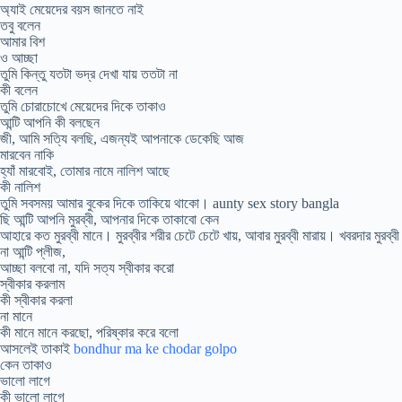
অ্যাই মেয়েদের বয়স জানতে নাই
তবু বলেন
আমার বিশ
ও আচ্ছা
তুমি কিন্তু যতটা ভদ্র দেখা যায় ততটা না
কী বলেন
তুমি চোরাচোখে মেয়েদের দিকে তাকাও
আন্টি আপনি কী বলছেন
জী, আমি সত্যি বলছি, এজন্যই আপনাকে ডেকেছি আজ
মারবেন নাকি
হ্যাঁ মারবোই, তোমার নামে নালিশ আছে
কী নালিশ
তুমি সবসময় আমার বুকের দিকে তাকিয়ে থাকো। aunty sex story bangla
ছি আন্টি আপনি মুরব্বী, আপনার দিকে তাকাবো কেন
আহারে কত মুরব্বী মানে। মুরব্বীর শরীর চেটে চেটে খায়, আবার মুরব্বী মারায়। খবরদার মুরব্
না আন্টি প্লীজ,
আচ্ছা বলবো না, যদি সত্য স্বীকার করো
স্বীকার করলাম
কী স্বীকার করলা
না মানে
কী মানে মানে করছো, পরিষ্কার করে বলো
আসলেই তাকাই
bondhur ma ke chodar golpo
কেন তাকাও
ভালো লাগে
কী ভালো লাগে