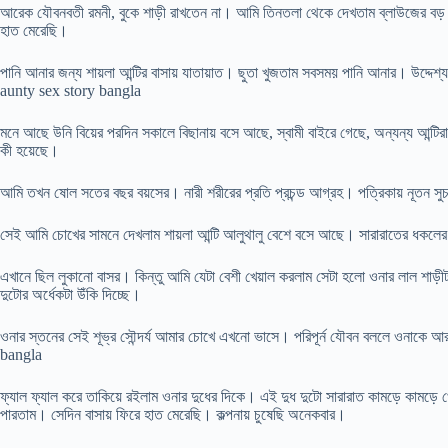
আরেক যৌবনবতী রমনী, বুকে শাড়ী রাখতেন না। আমি তিনতলা থেকে দেখতাম ব্লাউজের বড় ফ
হাত মেরেছি।
পানি আনার জন্য শায়লা আন্টির বাসায় যাতায়াত। ছুতা খুজতাম সবসময় পানি আনার। উদ্দেশ্য 
aunty sex story bangla
মনে আছে উনি বিয়ের পরদিন সকালে বিছানায় বসে আছে, স্বামী বাইরে গেছে, অন্যন্য আন্টি
কী হয়েছে।
আমি তখন ষোল সতের বছর বয়সের। নারী শরীরের প্রতি প্রচন্ড আগ্রহ। পত্রিকায় নূতন সুচর
সেই আমি চোখের সামনে দেখলাম শায়লা আন্টি আলুথালু বেশে বসে আছে। সারারাতের ধকলের 
এখানে ছিল লুকানো বাসর। কিন্তু আমি যেটা বেশী খেয়াল করলাম সেটা হলো ওনার লাল শা
দুটোর অর্ধেকটা উঁকি দিচ্ছে।
ওনার স্তনের সেই শূভ্র সৌন্দর্য আমার চোখে এখনো ভাসে। পরিপূর্ন যৌবন বললে ওনাক
bangla
ফ্যাল ফ্যাল করে তাকিয়ে রইলাম ওনার দুধের দিকে। এই দুধ দুটো সারারাত কামড়ে কাম
পারতাম। সেদিন বাসায় ফিরে হাত মেরেছি। কল্পনায় চুষেছি অনেকবার।