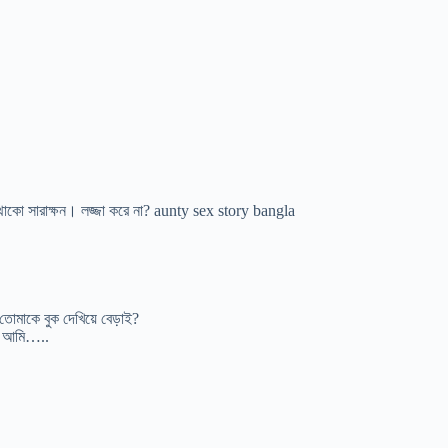
ে থাকো সারাক্ষন। লজ্জা করে না? aunty sex story bangla
তোমাকে বুক দেখিয়ে বেড়াই?
েই আমি…..