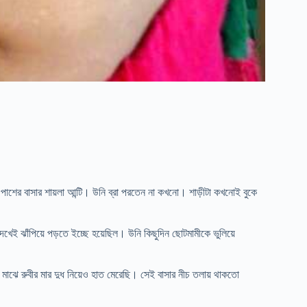
শের বাসার শায়লা আন্টি। উনি ব্রা পরতেন না কখনো। শাড়ীটা কখনোই বুকে
েখেই ঝাঁপিয়ে পড়তে ইচ্ছে হয়েছিল। উনি কিছুদিন ছোটমামীকে ভুলিয়ে
ে মাঝে রুবীর মার দুধ নিয়েও হাত মেরেছি। সেই বাসার নীচ তলায় থাকতো