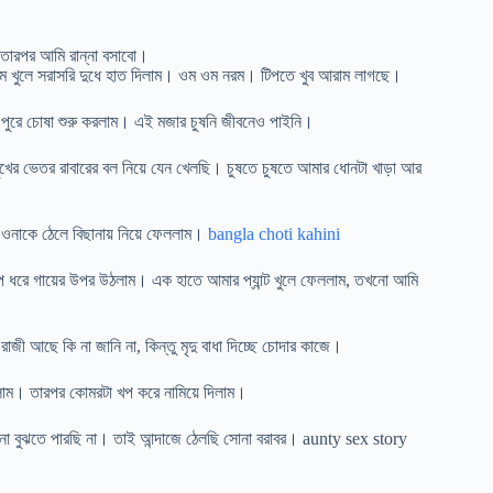
তারপর আমি রান্না বসাবো।
তাম খুলে সরাসরি দুধে হাত দিলাম। ওম ওম নরম। টিপতে খুব আরাম লাগছে।
ে পুরে চোষা শুরু করলাম। এই মজার চুষনি জীবনেও পাইনি।
ুখের ভেতর রাবারের বল নিয়ে যেন খেলছি। চুষতে চুষতে আমার ধোনটা খাড়া আর
ি ওনাকে ঠেলে বিছানায় নিয়ে ফেললাম।
bangla choti kahini
ে ধরে গায়ের উপর উঠলাম। এক হাতে আমার প্যান্ট খুলে ফেললাম, তখনো আমি
াজী আছে কি না জানি না, কিন্তু মৃদু বাধা দিচ্ছে চোদার কাজে।
েললাম। তারপর কোমরটা খপ করে নামিয়ে দিলাম।
কি না বুঝতে পারছি না। তাই আন্দাজে ঠেলছি সোনা বরাবর। aunty sex story