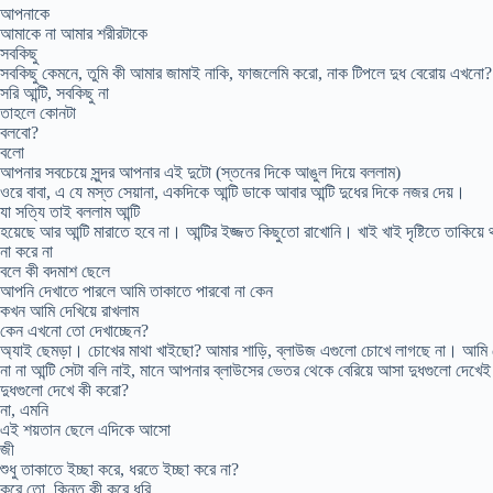
আপনাকে
আমাকে না আমার শরীরটাকে
সবকিছু
সবকিছু কেমনে, তুমি কী আমার জামাই নাকি, ফাজলেমি করো, নাক টিপলে দুধ বেরোয় এখনো?
সরি আন্টি, সবকিছু না
তাহলে কোনটা
বলবো?
বলো
আপনার সবচেয়ে সুন্দর আপনার এই দুটো (স্তনের দিকে আঙুল দিয়ে বললাম)
ওরে বাবা, এ যে মস্ত সেয়ানা, একদিকে আন্টি ডাকে আবার আন্টি দুধের দিকে নজর দেয়।
যা সত্যি তাই বললাম আন্টি
হয়েছে আর আন্টি মারাতে হবে না। আন্টির ইজ্জত কিছুতো রাখোনি। খাই খাই দৃষ্টিতে তাকিয়
না করে না
বলে কী বদমাশ ছেলে
আপনি দেখাতে পারলে আমি তাকাতে পারবো না কেন
কখন আমি দেখিয়ে রাখলাম
কেন এখনো তো দেখাচ্ছেন?
অ্যাই ছেমড়া। চোখের মাথা খাইছো? আমার শাড়ি, ব্লাউজ এগুলো চোখে লাগছে না। আমি 
না না আন্টি সেটা বলি নাই, মানে আপনার ব্লাউসের ভেতর থেকে বেরিয়ে আসা দুধগুলো দেখ
দুধগুলো দেখে কী করো?
না, এমনি
এই শয়তান ছেলে এদিকে আসো
জী
শুধু তাকাতে ইচ্ছা করে, ধরতে ইচ্ছা করে না?
করে তো, কিন্তু কী করে ধরি