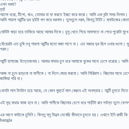
এখন ধরবা?
হ্যাঁ
আসো ধরো, টিপো, খাও, তোমার যা যা করতে ইচ্ছা করে করো। আমি এক ঘন্টা সময় দিলাম। 
আমি শায়লা আন্টির দুধ দুইটা খপ করে ধরলাম। তুলতুলে নরম, কিন্তু টাইট। ব্লাউজের বো
বোটাটা খাড়া হয়ে তাকিয়ে আছে আমার দিকে। চুমু খেতে গিয়ে সামলাতে না পেরে পুরোটা মুখ
বৌয়েরটা এত চুষি তবু শায়লা আন্টির মতো মজা লাগে না। এত মজার দুধ ছিল ওনার গুলো। ম
গরম।
আন্টি হাপাচ্ছে উত্তেজনায়। আমার মাথার চুল ধরে আমাকে বুকের সাথে চেপে ধরেছে। আম
আজ না চুদে ছাড়বো না মাগীকে। না দিলে জোর করবো। আমি সিরিয়াস। বিছানার সাথে চেপ
জাঙ্গিয়া পরি না।
ধোনটা লাল টানটান হয়ে আছে, যে কোন মুহুর্তে মাল বেরুবে এই অবস্থায়। আন্টি চুদতে দিতে র
এই মৃদু বাধায় কাজ হবে না। আমি শালীকে বিছানায় চেপে ধরে শাড়ীটা রান পর্যন্ত তুলে ফ
এর আগে কাউকে চুদিনি। কিন্তু ব্লু ফিল্মে দেখেছি কীভাবে চুদতে হয়। এখানে ইনি রাজী 
bangla