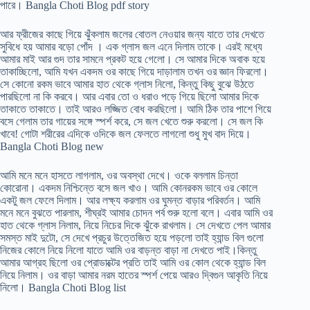
পারে। Bangla Choti Blog pdf story
আর ফ্রীজের কাছে গিয়ে ঝুঁকলাম জলের বোতল নেওয়ার জন্য যাতে তার দেখতে
সুবিধে হয় আমার বড়ো পোঁদ । এক গ্লাস জল এনে দিলাম তাকে। এরই মধ্যে
আমার মাই আর গুদ তার সামনে প্রকট হয়ে গেলো। সে আমার দিকে অবাক হয়ে
তাকাচ্ছিলো, আমি যখন একদম ওর কাছে গিয়ে দাড়ালাম তখন ওর জ্ঞান ফিরলো।
সে কোনো রকম ভাবে আমার হাত থেকে গ্লাস নিলো, কিন্তু কিছু বুঝে উঠতে
পারছিলো না কি করবে। আর এবার তো ও ধরাও পড়ে গিয়ে ছিলো আমার দিকে
তাকাতে তাকাতে। তাই আরও লজ্জিত বোধ করছিলো। আমি ঠিক তার পাশে গিয়ে
বসে গেলাম তার গায়ের সঙ্গে স্পর্শ করে, সে জল খেতে শুরু করলো। সে জল কি
খাবে! গোটা শরীরের এদিকে ওদিকে জল ফেলতে লাগলো শুধু মুখ বাদ দিয়ে।
Bangla Choti Blog new
আমি মনে মনে হাসতে লাগলাম, ওর অবস্থা দেখে। ওকে বললাম চিন্তা
কোরোনা। একদম নিশ্চিন্তে বসে জল খাও। আমি কোনরকম ভাবে ওর কোলে
একটু জল ফেলে দিলাম। আর লক্ষ্য করলাম ওর ঘুমন্ত বাড়ার পরিবর্তন। আমি
মনে মনে বুঝতে পারলাম, শীঘ্রই আমার চোদন পর্ব শুরু হলো বলে। এবার আমি ওর
হাত থেকে গ্লাস নিলাম, নিয়ে নিচের দিকে ঝুঁকে রাখলাম। সে দেখতে পেল আমার
সমস্ত মাই দুটো, সে দেখে প্রচুর উত্তেজিত হয়ে পড়লো তাই হ্যান্ড বিল গুলো
নিজের কোলে নিয়ে নিলো যাতে আমি ওর বাড়ন্ত বাড়া না দেখতে পাই।কিন্তু
আমার আগ্রহ ছিলো ওর প্রোডাক্টের প্রতি তাই আমি ওর কোল থেকে হ্যান্ড বিল
নিয়ে নিলাম। ওর বাড়া আমার নরম হাতের স্পর্শ পেয়ে আরও দ্বিগুন আকৃতি নিয়ে
নিলো। Bangla Choti Blog list