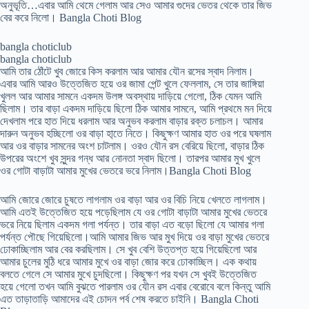
অনুভূতি…এবার আমি থেমে গেলাম আর সেও আমার গুদের ভেতর থেকে তার জিভ
বের করে নিলো। Bangla Choti Blog
bangla choticlub
bangla choticlub
আমি তার ঠোঁটে খুব জোরে কিস করলাম আর আমার যৌন রসের স্বাদ নিলাম।
এবার আমি আরও উত্তেজিত হয়ে ওর জামা পেন্ট খুলে ফেললাম, সে তার জাঙ্গিয়া
খুলল আর আমার সামনে একদম উলঙ্গ অবস্থায় দাড়িয়ে গেলো, ঠিক যেমন আমি
ছিলাম। তার বাড়া একদম দাড়িয়ে ছিলো ঠিক আমার সামনে, আমি প্রথমে মন দিয়ে
দেখলাম পরে হাত দিয়ে ধরলাম আর অনুভব করলাম বাড়ার রক্ত চলাচল। আমার
দারুন অনুভব হচ্ছিলো ওর বাড়া হা্তে নিতে। কিছুক্ষণ আমার হাত ওর পরে ঘষলাম
আর ওর বাড়ার সামনের অংশ চাটলাম। ওরও যৌন রস বেরিয়ে ছিলো, বাড়ার ঠিক
উপরের অংশে খুব সুন্দর গন্ধ আর নোনতা স্বাদ ছিলো। তারপর আমার মুখ খুলে
ওর গোটা বাড়াটা আমার মুখের ভেতরে ভরে নিলাম।Bangla Choti Blog
আমি জোরে জোরে চুষতে লাগলাম ওর বাড়া আর ওর বিচি নিয়ে খেলতে লাগলাম।
আমি এতই উত্তেজিত হয়ে পড়েছিলাম যে ওর গোটা বাড়াটা আমার মুখের ভেতরে
ভরে নিয়ে ছিলাম একদম গলা পর্যন্ত। তার বাড়া এত বড়ো ছিলো যে আমার গলা
পর্যন্ত পৌছে গিয়েছিলো।আমি আমার জিভ আর মুখ দিয়ে ওর বাড়া মুখের ভেতরে
ঢোকাচ্ছিলাম আর বের করছিলাম। সে খুব বেশি উত্তপ্ত হয়ে গিয়েছিলো আর
আমার চুলের মুঠি ধরে আমার মুখে ওর বাড়া জোর করে ঢোকাচ্ছিল। এক কথায়
বলতে গেলে সে আমার মুখে চুদছিলো। কিছুক্ষণ পর যখন সে খুবই উত্তেজিত
হয়ে গেলো তখন আমি বুঝতে পারলাম ওর যৌন রস এবার বেরোবে বলে কিন্তু আমি
এত তাড়াতাড়ি আমাদের এই চোদন পর্ব শেষ করতে চাইনি। Bangla Choti