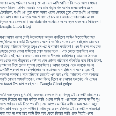
আমার কাছে পাঠানোর জন্য। সে না এলে আমি জানি না কি ভাবে আমার গুদের
আগুন নিভত।ঠাপন দেওয়ার সময় তার বাড়ার বাল আমার গুদের ওপরে এসে
ঠেকছিলো, যখনি ওর পুরো বাড়া আমার গুদের ভেতরে ঢুকে যেত তখনি ওর বাড়ার
বাল আমার গুদের অপরের অংশে এসে ঠেকত আর আমার চোদার স্বাদ আরও
দ্বিগুন করে ফেলতো। ওর বাড়ার বাল আমার চোদনের স্বাদ ডবল করে দিচ্ছিলো।
Bangla Choti Blog
যখন আমার গুদের পেশী উত্তেজনা অনুভব করছিলো আমিও উত্তেজিত হয়ে
পড়ছিলাম আর আমি উত্তেজনায় আমার নখ দিয়ে ওকে চেপে ধরছিলাম আর তার
গা ছড়ে যাচ্ছিলো কিন্তু তবুও সে এটা উপভোগ করছিলো। ওর ঠাপনের আওয়াজ
জোরে জোরে শোনা যাচ্ছিলো গোটা ঘরের মধ্যে। এত জোরে ঠাপাচ্ছিল আর
আমিও সেই চোদার স্বাদে জোরে জোরে শীত্কার করছিলাম। আমাদের ঠাপনের
আওয়াজ আর শীত্কারে গোটা ঘর যেন চোদার পরিবেশে পরিবর্তিত হয়ে গিয়ে ছিলো,
গোটা ঘর দিয়ে চোদন সুগন্ধ বেরোচ্ছিল। আমরা দুজনে একে অপরের মধ্যে
এতটাই প্রবেশ করে ফেলেছিলাম যে আমাদের মনে হচ্ছিল না আমরা দুজনেই
আলাদা আলাদা। মনে হচ্ছিলো দুজনেই এক হয়ে গেছি, আমাদের একে অপরের
প্রতি কোনো অস্বস্তিবোধ, লজ্জা কিচ্ছু ছিলো না।আমরা দুজনেই এই চোদন
অভিজ্ঞতা উপভোগ করছিলাম। Bangla Choti golpo
আমি অজস্রবার চুদিয়েছি, অজস্র ছেলেকে দিয়ে, কিন্তু এই ছেলেটি আমাকে যে
আনন্দ দিয়েছে যার নাম পর্যন্ত আমি এখনো জানি না, এর মতো চোদার স্বর্গীয় সুখ
আজ পর্যন্ত কেউ দিতে পারেনি। এর আগে কোনদিন আমি এরকম চোদন আনন্দ
উপভোগ করার সুযোগ পাইনি। আমি বুঝতে পেরেছিলাম এই ছেলেটিকে হাতছাড়া
করা যাবে না আর তাই আমি ঠিক করে ফেলে ছিলাম আমি একে দিয়েই এবার