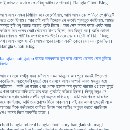
তাই জানতাম আমাকে কোনকিছু আটকাতে পারেনা। Bangla Choti Blog
আমি আমার লক্ষ্য নির্ধারিত করে ফেলেছিলাম, আমি আমার কোম্পানিতে প্রেসিডেন্ট
হতে চেয়ে ছিলাম। আর তাই আমি নিজেকে সে ভাবেই প্রস্তুত করছিলাম, আমার
সমস্ত দৃষ্টি শুধু আমার কাজের প্রতি ছিলো। আর সেক্স আমার কাছে একটা সময়
কাটানো আর গুদের তেষ্টা মেটানোর উপায় ছিলো, আর কিছুই নয়। আমি কোনো
দিন প্রেম বা শারীরিক সম্পর্ককে গাম্ভীর্যের সঙ্গে নেওয়ার চেষ্টা করি নি। কিন্তু
এখন আমার সঙ্গে যা ঘটল আমার মনের কোনো একটা কোনে যেন ভয় লু্কোচ্ছিল।
Bangla Choti Blog
bangla choti golpo রাতের অন্ধকারে ভুল করে বোনের ভোদায় ধোন ঢুকিয়ে
দিলাম
আর ওর সঙ্গে যতটুকু সময় কাটালাম দারুন আনন্দের আর পুরো সময়ই উপভোগ
করেছিলাম, প্রত্যেকটা মুহুর্তে যেন ওর সঙ্গে আমার সম্পর্ক আরও মজবুত হয়ে
যাচ্ছিলো। আমি ওর বাড়ার ওপর থেকে উঠলাম আর বুঝতে পারলাম ওর চরম মুহূর্ত
এখনো আসতে বাকি তাই তার বাড়া পুরোটাই দাড়িয়ে ছিলো। কিন্তু তবুও সে
আমাকে দুবার চোদার স্বর্গীয় সুখ অনুভব করিয়েছে। আমি তার প্রতি আকর্ষিত
হয়ে পড়ছিলাম, আমি তার চোখের দিকে তাকালাম। এই বার আমরা দুজনেই একে
অপরের দিকে গভীরভাবে তাকিয়ে ছিলাম আর আমিও অনুভব করতে পারছিলাম
সেও আমার দিকে আকর্ষিত হচ্ছে ।
choti bangla bd real bangla choti story bangladeshi magi
chudar golpo hot bangladeshi girls story bengali choti golpo