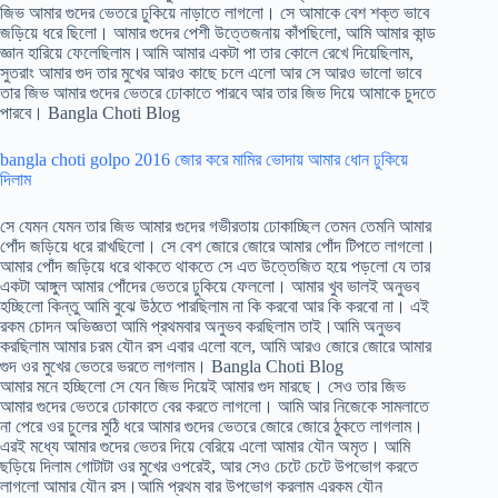
জিভ আমার গুদের ভেতরে ঢুকিয়ে নাড়াতে লাগলো। সে আমাকে বেশ শক্ত ভাবে
জড়িয়ে ধরে ছিলো। আমার গুদের পেশী উত্তেজনায় কাঁপছিলো, আমি আমার কান্ড
জ্ঞান হারিয়ে ফেলেছিলাম।আমি আমার একটা পা তার কোলে রেখে দিয়েছিলাম,
সুতরাং আমার গুদ তার মুখের আরও কাছে চলে এলো আর সে আরও ভালো ভাবে
তার জিভ আমার গুদের ভেতরে ঢোকাতে পারবে আর তার জিভ দিয়ে আমাকে চুদতে
পারবে। Bangla Choti Blog
bangla choti golpo 2016 জোর করে মামির ভোদায় আমার ধোন ঢুকিয়ে
দিলাম
সে যেমন যেমন তার জিভ আমার গুদের গভীরতায় ঢোকাচ্ছিল তেমন তেমনি আমার
পোঁদ জড়িয়ে ধরে রাখছিলো। সে বেশ জোরে জোরে আমার পোঁদ টিপতে লাগলো।
আমার পোঁদ জড়িয়ে ধরে থাকতে থাকতে সে এত উত্তেজিত হয়ে পড়লো যে তার
একটা আঙ্গুল আমার পোঁদের ভেতরে ঢুকিয়ে ফেললো। আমার খুব ভালই অনুভব
হচ্ছিলো কিন্তু আমি বুঝে উঠতে পারছিলাম না কি করবো আর কি করবো না। এই
রকম চোদন অভিজ্ঞতা আমি প্রথমবার অনুভব করছিলাম তাই।আমি অনুভব
করছিলাম আমার চরম যৌন রস এবার এলো বলে, আমি আরও জোরে জোরে আমার
গুদ ওর মুখের ভেতরে ভরতে লাগলাম। Bangla Choti Blog
আমার মনে হচ্ছিলো সে যেন জিভ দিয়েই আমার গুদ মারছে। সেও তার জিভ
আমার গুদের ভেতরে ঢোকাতে বের করতে লাগলো। আমি আর নিজেকে সামলাতে
না পেরে ওর চুলের মুঠি ধরে আমার গুদের ভেতরে জোরে জোরে ঠুকতে লাগলাম।
এরই মধ্যে আমার গুদের ভেতর দিয়ে বেরিয়ে এলো আমার যৌন অমৃত। আমি
ছড়িয়ে দিলাম গোটাটা ওর মুখের ওপরেই, আর সেও চেটে চেটে উপভোগ করতে
লাগলো আমার যৌন রস।আমি প্রথম বার উপভোগ করলাম এরকম যৌন