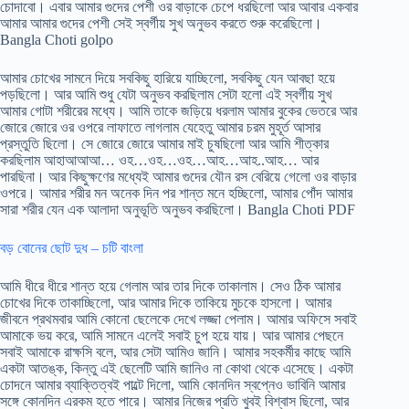
চোদাবো। এবার আমার গুদের পেশী ওর বাড়াকে চেপে ধরছিলো আর আবার একবার
আমার আমার গুদের পেশী সেই স্বর্গীয় সুখ অনুভব করতে শুরু করেছিলো।
Bangla Choti golpo
আমার চোখের সামনে দিয়ে সবকিছু হারিয়ে যাচ্ছিলো, সবকিছু যেন আবছা হয়ে
পড়ছিলো। আর আমি শুধু যেটা অনুভব করছিলাম সেটা হলো এই স্বর্গীয় সুখ
আমার গোটা শরীরের মধ্যে। আমি তাকে জড়িয়ে ধরলাম আমার বুকের ভেতরে আর
জোরে জোরে ওর ওপরে লাফাতে লাগলাম যেহেতু আমার চরম মুহূর্ত আসার
প্রস্তুতি ছিলো। সে জোরে জোরে আমার মাই চুষছিলো আর আমি শীত্কার
করছিলাম আহাআআআ… ওহ…ওহ…ওহ…আহ…আহ..আহ… আর
পারছিনা। আর কিছুক্ষণের মধ্যেই আমার গুদের যৌন রস বেরিয়ে গেলো ওর বাড়ার
ওপরে। আমার শরীর মন অনেক দিন পর শান্ত মনে হচ্ছিলো, আমার পোঁদ আমার
সারা শরীর যেন এক আলাদা অনুভূতি অনুভব করছিলো। Bangla Choti PDF
বড় বোনের ছোট দুধ – চটি বাংলা
আমি ধীরে ধীরে শান্ত হয়ে গেলাম আর তার দিকে তাকালাম। সেও ঠিক আমার
চোখের দিকে তাকাচ্ছিলো, আর আমার দিকে তাকিয়ে মুচকে হাসলো। আমার
জীবনে প্রথমবার আমি কোনো ছেলেকে দেখে লজ্জা পেলাম। আমার অফিসে সবাই
আমাকে ভয় করে, আমি সামনে এলেই সবাই চুপ হয়ে যায়। আর আমার পেছনে
সবাই আমাকে রাক্ষসি বলে, আর সেটা আমিও জানি। আমার সহকর্মীর কাছে আমি
একটা আতঙ্ক, কিন্তু এই ছেলেটি আমি জানিও না কোথা থেকে এসেছে। একটা
চোদনে আমার ব্যাক্তিত্বই পাল্টে দিলো, আমি কোনদিন স্বপ্নেও ভাবিনি আমার
সঙ্গে কোনদিন এরকম হতে পারে। আমার নিজের প্রতি খুবই বিশ্বাস ছিলো, আর