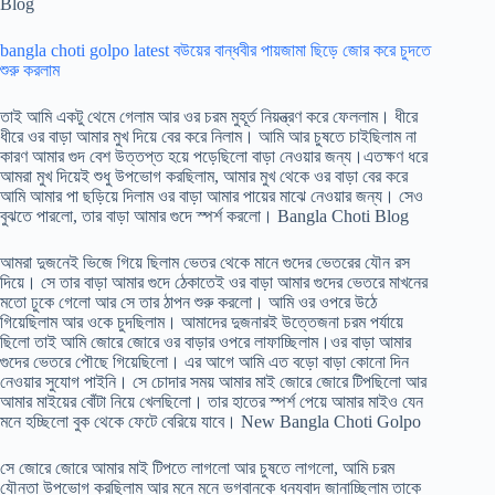
Blog
bangla choti golpo latest বউয়ের বান্ধবীর পায়জামা ছিড়ে জোর করে চুদতে
শুরু করলাম
তাই আমি একটু থেমে গেলাম আর ওর চরম মুহূর্ত নিয়ন্ত্রণ করে ফেললাম। ধীরে
ধীরে ওর বাড়া আমার মুখ দিয়ে বের করে নিলাম। আমি আর চুষতে চাইছিলাম না
কারণ আমার গুদ বেশ উত্তপ্ত হয়ে পড়েছিলো বাড়া নেওয়ার জন্য।এতক্ষণ ধরে
আমরা মুখ দিয়েই শুধু উপভোগ করছিলাম, আমার মুখ থেকে ওর বাড়া বের করে
আমি আমার পা ছড়িয়ে দিলাম ওর বাড়া আমার পায়ের মাঝে নেওয়ার জন্য। সেও
বুঝতে পারলো, তার বাড়া আমার গুদে স্পর্শ করলো। Bangla Choti Blog
আমরা দুজনেই ভিজে গিয়ে ছিলাম ভেতর থেকে মানে গুদের ভেতরের যৌন রস
দিয়ে। সে তার বাড়া আমার গুদে ঠেকাতেই ওর বাড়া আমার গুদের ভেতরে মাখনের
মতো ঢুকে গেলো আর সে তার ঠাপন শুরু করলো। আমি ওর ওপরে উঠে
গিয়েছিলাম আর ওকে চুদছিলাম। আমাদের দুজনারই উত্তেজনা চরম পর্যায়ে
ছিলো তাই আমি জোরে জোরে ওর বাড়ার ওপরে লাফাচ্ছিলাম।ওর বাড়া আমার
গুদের ভেতরে পৌছে গিয়েছিলো। এর আগে আমি এত বড়ো বাড়া কোনো দিন
নেওয়ার সুযোগ পাইনি। সে চোদার সময় আমার মাই জোরে জোরে টিপছিলো আর
আমার মাইয়ের বোঁটা নিয়ে খেলছিলো। তার হাতের স্পর্শ পেয়ে আমার মাইও যেন
মনে হচ্ছিলো বুক থেকে ফেটে বেরিয়ে যাবে। New Bangla Choti Golpo
সে জোরে জোরে আমার মাই টিপতে লাগলো আর চুষতে লাগলো, আমি চরম
যৌনতা উপভোগ করছিলাম আর মনে মনে ভগবানকে ধন্যবাদ জানাচ্ছিলাম তাকে