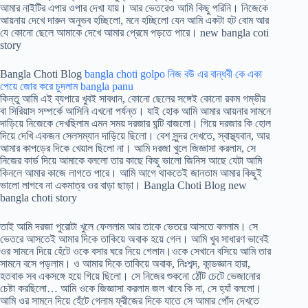
আমার নাইটির এপার ওপার দেখা যায়। আর ভেতরেও আমি কিছু পরিনি। নিজেকে
আয়নায় দেখে দারুন অনুভব হচ্ছিলো, মনে হচ্ছিলো যেন আমি একটা হট বোম আর
যে কোনো ছেলে আমাকে দেখে আমার প্রেমে পড়তে পারে। new bangla coti
story
Bangla Choti Blog
bangla choti golpo নিজ বউ এর বান্ধবী কে একা
পেয়ে জোর করে চুদলাম bangla panu
কিন্তু আমি এই ব্যপারে খুবই সাবধান, কোনো ছেলের সঙ্গেই কোনো রকম গম্ভীর
বা সিরিয়াস সম্পর্কে আসিনি এখনো পর্যন্ত। যাই হোক আমি আমার আয়নার সামনে
দাড়িয়ে নিজেকে দেখছিলাম এমন সময় দরজার ঘন্টি বাজলো। গিয়ে দরজার কি হোল
দিয়ে দেখি একজন সেলসম্যান দাড়িয়ে ছিলো। বেশ সুন্দর দেখতে, স্বাস্থ্যবান, আর
আমার কাপড়ের দিকে খেয়াল ছিলো না। আমি দরজা খুলে জিজ্ঞাসা করলাম, সে
নিজের কার্ড দিয়ে আমাকে বললো তার কাছে কিছু ভালো জিনিস আছে যেটা আমি
কিনলে আমার কাজে লাগতে পারে। আমি আগে থাকতেই জানতাম আমার কিছুই
ভালো লাগবে না একমাত্র ওর বাড়া ছাড়া। Bangla Choti Blog new
bangla choti story
তাই আমি দরজা পুরোটা খুলে ফেললাম আর তাকে ভেতরে আসতে বললাম। সে
ভেতরে আসতেই আমার দিকে তাকিয়ে অবাক হয়ে গেল। আমি খুব সাধারণ ভাবেই
ওর সামনে দিয়ে হেঁটে ওকে বসার ঘরে নিয়ে গেলাম।ওকে সেখানে বসিয়ে আমি তার
সামনে বসে পড়লাম। ও আমার দিকে তাকিয়ে অবাক, নিঃশব্দ, কান্ডজ্ঞান হারা,
হতবাক সব একসঙ্গে হয়ে গিয়ে ছিলো। সে নিজের শুকনো ঠোঁট চেটে ভেজানোর
চেষ্টা করছিলো… আমি ওকে জিজ্ঞাসা করলাম জল খাবে কি না, সে হ্যাঁ বললো।
আমি ওর সামনে দিয়ে হেঁটে গেলাম ফ্রীজের দিকে যাতে সে আমার পোঁদ দেখতে