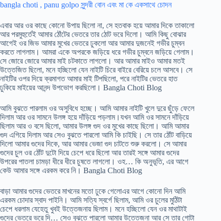
bangla choti , panu golpo সুন্দরী বোন এবং মা কে একসাথে চোদন
এবার আর ওর কাছে কোনো উপায় ছিলো না, সে হতবাক হয়ে আমার দিকে তাকালো
আর পরমুহুর্তেই আমার ঠোঁটের ভেতরে তার ঠোট ভরে দিলো। আমি কিছু বোঝার
আগেই ওর জিভ আমার মুখের ভেতরে ঢুকলো আর আমার দুজনেই গভীর চুম্বন
করতে লাগলাম। আমরা একে অপরকে জড়িয়ে ধরে গভীর চুম্বনে জড়িয়ে গেলাম।
সে জোরে জোরে আমার মাই চটকাতে লাগলো। আর আমার মাইও আমার মতই
উত্তেজিত ছিলো, মনে হচ্ছিলো যেন নাইটি চিরে বাইরে বেরিয়ে চলে আসবে। সে
নাইটির ওপর দিয়ে ক্রমাগত আমার মাই টিপছিলো, পরে নাইটির ভেতরে হাত
ঢুকিয়ে মাইয়ের আনন্দ উপভোগ করছিলো। Bangla Choti Blog
আমি বুঝতে পারলাম ওর অসুবিধে হচ্ছে। আমি আমার নাইটি খুলে দুরে ছুঁড়ে ফেলে
দিলাম আর ওর সামনে উলঙ্গ হয়ে দাঁড়িয়ে পড়লাম।যখন আমি ওর সামনে দাঁড়িয়ে
ছিলাম আর ও বসে ছিলো, আমার উলঙ্গ গুদ ওর মুখের কাছে ছিলো। আমি আমার
গুদ এগিয়ে দিলাম আর সেও বুঝতে পারলো আমি কি চাইছি। সে তার ঠোঁট বাড়িয়ে
দিলো আমার গুদের দিকে, আর আমার ভেজা গুদ চাটতে শুরু করলো। সে আমার
গুদের চুল ওর ঠোঁট দুটো দিয়ে চেপে ধরে ছিলো আর তারই সঙ্গে আমার গুদের
উপরের পাতলা চামড়া ধীরে ধীরে চুষতে লাগলো। ওহ… কি অনুভূতি, এর আগে
কেউ আমার সঙ্গে এরকম করে নি। Bangla Choti Blog
বাড়া আমার গুদের ভেতরে মাখনের মতো ঢুকে গেলোএর আগে কোনো দিন আমি
এরকম চোদার স্বাদ পাইনি। আমি সত্যি স্বর্গে ছিলাম, আমি ওর চুলের মুঠিটা
চেপে ধরলাম যেহেতু খুবই উত্তেজনায় ছিলাম। মনে হচ্ছিলো যেন ওর মাথাটাই
গুদের ভেতরে ভরে দি… সেও বুঝতে পারলো আমার উত্তেজনা আর সে তার গোটা