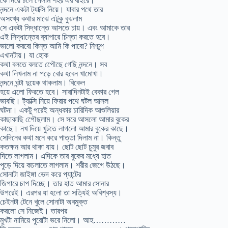
কে নিয়ে চলে গেলাম শহর এর বাইরে।
নন্দনে একটা ট্যাক্সি নিয়ে। যাবার পথে তার
অসংখ্য কথার মাঝে এটুকু বুঝলাম
সে একটা সিদ্ধান্তে আসতে চায়। এবং আমাকে তার
এই সিদ্ধান্তের ব্যাপারে চিন্তা করতে হবে।
ভালো করবো কিন্ত আমি কি পাবো? নিশ্চুপ
এখানটায়। যা হোক
কথা বলতে বলতে পেৌছে গেছি নন্দনে। সব
কথা লিখলাম না পড়ে বোর হবেন খামোখা।
নন্দনে ঘন্টা দুয়েক থাকলাম। বিকেল
হয়ে এলো ফিরতে হবে। সারাদিনটাই বেকার গেল
ভাবছি। ট্যাক্সি নিয়ে ফিরার পথে ঘটল আসল
ঘটনা। একটু পরেই অন্ধকার চারিদিক আশুলিয়ার
কাছাকাছি পেৌছলাম। সে সরে আসলো আমার বুকের
কাছে। নখ দিয়ে খুটতে লাগলো আমার বুকের কাছে।
সেদিনের কথা মনে করে পাত্তা দিলাম না। কিন্তু
কতক্ষন আর থাকা যায়। ছোট ছোট চুমুর জবাব
দিতে লাগলাম। এদিকে তার বুকের মধ্যে হাত
পুড়ে দিয়ে কচলাতে লাগলাম। শরীর জেগে উঠছে।
সোনাটা জাইঙ্গা ভেদ করে প্যান্টের
জিপারে চাপ দিচ্ছে। তার হাত আমার সোনার
উপরেই। এরপর যা হলো তা সত্যিই অবিশ্বস্য।
চেইনটা টেনে খুলে সোনাটা অবমুক্ত
করলো সে নিজেই। তারপর
মুখটা নামিয়ে পুরোটা ভরে নিলো। আহ…………