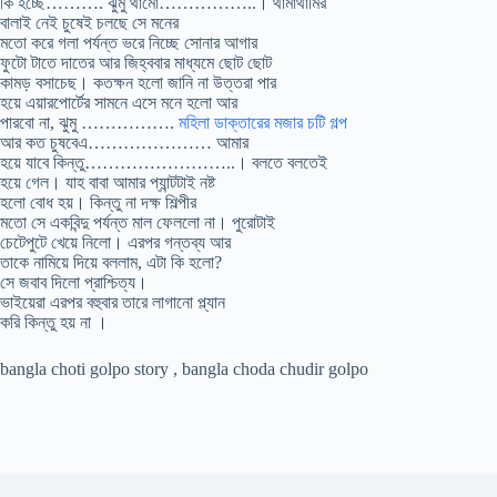
কি হচ্ছে………. ঝুমু থামো……………..। থামাথামির
বালাই নেই চুষেই চলছে সে মনের
মতো করে গলা পর্যন্ত ভরে নিচ্ছে সোনার আগার
ফুটো টাতে দাতের আর জিহ্ববার মাধ্যমে ছোট ছোট
কামড় বসাচেছ। কতক্ষন হলো জানি না উত্তরা পার
হয়ে এয়ারপোর্টের সামনে এসে মনে হলো আর
পারবো না, ঝুমু …………….
মহিলা ডাক্তারের মজার চটি গল্প
আর কত চুষবেএ………………… আমার
হয়ে যাবে কিন্তু……………………..। বলতে বলতেই
হয়ে গেল। যাহ বাবা আমার প্যান্টটাই নষ্ট
হলো বোধ হয়। কিন্তু না দক্ষ শিল্পীর
মতো সে একবিন্দু পর্যন্ত মাল ফেললো না। পুরোটাই
চেটেপুটে খেয়ে নিলো। এরপর গন্তব্য আর
তাকে নামিয়ে দিয়ে বললাম, এটা কি হলো?
সে জবাব দিলো প্রাশ্চিত্য।
ভাইয়েরা এরপর বহুবার তারে লাগানো প্ল্যান
করি কিন্তু হয় না ।
bangla choti golpo story , bangla choda chudir golpo