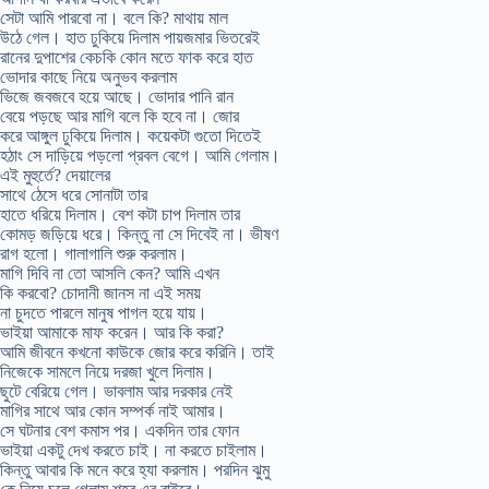
সেটা আমি পারবো না। বলে কি? মাথায় মাল
উঠে গেল। হাত ঢুকিয়ে দিলাম পায়জমার ভিতরেই
রানের দুপাশের কেচকি কোন মতে ফাক করে হাত
ভোদার কাছে নিয়ে অনুভব করলাম
ভিজে জবজবে হয়ে আছে। ভোদার পানি রান
বেয়ে পড়ছে আর মাগি বলে কি হবে না। জোর
করে আঙ্গুল ঢুকিয়ে দিলাম। কয়েকটা গুতো দিতেই
হঠাং সে দাড়িয়ে পড়লো প্রবল বেগে। আমি গেলাম।
এই মুহুর্তে? দেয়ালের
সাথে ঠেসে ধরে সোনাটা তার
হাতে ধরিয়ে দিলাম। বেশ কটা চাপ দিলাম তার
কোমড় জড়িয়ে ধরে। কিন্তু না সে দিবেই না। ভীষণ
রাগ হলো। গালাগালি শুরু করলাম।
মাগি দিবি না তো আসলি কেন? আমি এখন
কি করবো? চোদানী জানস না এই সময়
না চুদতে পারলে মানুষ পাগল হয়ে যায়।
ভাইয়া আমাকে মাফ করেন। আর কি করা?
আমি জীবনে কখনো কাউকে জোর করে করিনি। তাই
নিজেকে সামলে নিয়ে দরজা খুলে দিলাম।
ছুটে বেরিয়ে গেল। ভাবলাম আর দরকার নেই
মাগির সাথে আর কোন সম্পর্ক নাই আমার।
সে ঘটনার বেশ কমাস পর। একদিন তার ফোন
ভাইয়া একটু দেখ করতে চাই। না করতে চাইলাম।
কিন্তু আবার কি মনে করে হ্যা করলাম। পরদিন ঝুমু