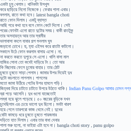
একটা চুমু খেলাম। খানিকটা উসখুস
করে ছাড়িয়ে নিলো নিজেকে। ফেরার পালা এবার।
বললাম, রাতে কথা হবে। latest bangla choti
রাতে ফোন দিলাম। একটু ব্যাস্ত
আছি পরে কথা হবে বলে ফোন কেটে দিলো। সেই
পরের ফোনটা এলো রাতে দুটোর সময়। বাকী রাতটুকু
তার অসহায়ত্ব আর তার স্বামীর
ভালাবাসা বদলে যাবার গল্প শুনলাম ঘুম
জড়ানো চোখে। হু, হ্যা এইসব করে রাতটা কাটলো।
সকালে উঠে ফোন করলাম বাসায় এসো। না,
না করতে করতে দুপুরে সে এলো। খালি বাসা মাল
হাজির সোনা তো কবেই দাড়িয়ে টং। তো আর
কি বিছানায় ফেলে চুমোর বাহার। তার ঠোট
চুষতে চুষতে সাড়া পেলাম। জামার উপর দিয়েই দুধ
দুটো কচলাতে লাগলাম। পাগলের
মতো জামা উঠিয়ে পেটের উপর হামলে পড়ি।
জিহ্ববা দিয়ে চাটতে চাটতে উপরে উঠতে থাকি।
Indian Panu Golpo আমার চোদন লগ্ন 
ব্রা পড়ে আসেনি। দুধ গুলো যাচ্ছেতাই
লম্বা হয়ে ঝুলে পড়েছে। ৫০ বছরের বুড়িকে যখন
চুদেছিলাম এর চেয়ে ভালো দুধ ছিলো। মনটা খারপ
হয়ে গেলে তারপরো কাজ থেমে নেই। দুধের
বোটা কামড়ে ধরে চুষতে চুষতে পায়জমার
দড়িতে হাত দিলাম। এবার তার বাধা দেবার
পালা শুরু হলো, না ভাইয়া এটা হবে না। bangla choti story , panu golpo
আপনি যা করবার এভাবে করেন