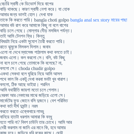
বেচারি স্বামী কে ডিভোর্স দিয়ে বাপের
বাড়ি থাকছে। কারণ স্বামী নেশা করে। যা হোক
আমার জন্য ভালই হোল। দেখা যাক
তাকে কি করতে পারি। bangla choti golpo
bangla anal sex story মায়ের পাছা
আমার বউ রাগ করে আমাকে কিছু না বলে বাপের
বাড়ি চলে গেছে। মোল্লার দেীড় মসজিদ পর্যন্ত।
তাই আমি টেনশন ফ্রি। কিন্তু
বিষয়টা নিয়ে একটা সুযোগ তৈরী করতে পারি।
রাতে ঝুমুকে মিসকল দিলাম। জবাব
এলো না দেখে ম্যাসেজ পাঠালাম কথা বলতে চাই।
জবাব এলো। কল করলো সে। বলি, বউ কিছু
না বলে চলে গেছে তোমাকে কি বলেছে? না,
বললো সে। choda chudir golpo
একথা সেকথা বলে ঘুরিয়ে নিয়ে আমি আসল
পথে কাল কি একটু দেখা করবা মনটা খুব খারাপ।
বললো, ঠিক আছে ভাইয়া। পরদিন
আমি যথারীতি জায়গা মতো চলে গেলাম।
বেরকা আর নেকাবের মাঝে জড়িয়ে এলো সে।
মার্কেটের ফুড জোনে বসি দুজনে। বেশ পরিমিত
কথা বর্তা দীর্ঘ দুঘন্টা। নরম
করতে করতে এক্কেবারে লাড্ডু
বানিয়ে হাতটা ধরলাম আমারা কি বন্ধু
হতে পারি না? বিবশ চাউনি তার চোখে। আমি আর
দেরী করলাম না জানি এর মানে কি, হবে আমার
কাজ হবে। জড়িয়ে ধরি বুকের কাছে। ছোট্ট